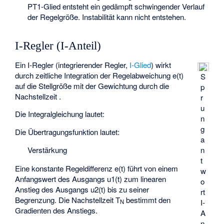
PT1-Glied entsteht ein gedämpft schwingender Verlauf
der Regelgröße. Instabilität kann nicht entstehen.
I-Regler (I-Anteil)
Ein I-Regler (integrierender Regler,
I-Glied
) wirkt
durch zeitliche Integration der Regelabweichung e(t)
S
auf die Stellgröße mit der Gewichtung durch die
p
Nachstellzeit
.
r
u
Die Integralgleichung lautet:
n
g
Die Übertragungsfunktion lautet:
a
n
Verstärkung
t
Eine konstante Regeldifferenz e(t) führt von einem
w
Anfangswert des Ausgangs u1(t) zum linearen
o
Anstieg des Ausgangs u2(t) bis zu seiner
rt
Begrenzung. Die Nachstellzeit T
bestimmt den
I-
N
Gradienten des Anstiegs.
A
n