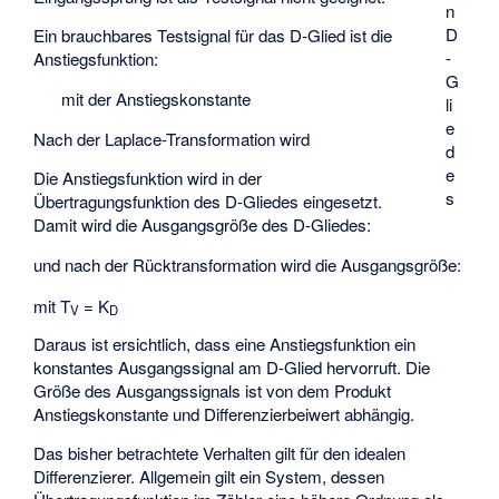
n
D
Ein brauchbares Testsignal für das D-Glied ist die
-
Anstiegsfunktion:
G
mit der Anstiegskonstante
li
e
Nach der Laplace-Transformation wird
d
e
Die Anstiegsfunktion
wird in der
s
Übertragungsfunktion des D-Gliedes eingesetzt.
Damit wird die Ausgangsgröße des D-Gliedes:
und nach der Rücktransformation wird die Ausgangsgröße:
mit T
= K
V
D
Daraus ist ersichtlich, dass eine Anstiegsfunktion ein
konstantes Ausgangssignal am D-Glied hervorruft. Die
Größe des Ausgangssignals ist von dem Produkt
Anstiegskonstante und Differenzierbeiwert abhängig.
Das bisher betrachtete Verhalten gilt für den idealen
Differenzierer. Allgemein gilt ein System, dessen