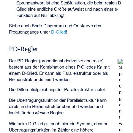
Sprungantwort ist eine Stoßfunktion, die beim realen D-
Glied eine endliche Größe aufweist und nach einer e-
Funktion auf Null abklingt.
Siehe auch Bode-Diagramm und Ortskurve des
Frequenzgangs unter
D-Glied
!
PD-Regler
Der PD-Regler (proportional-derivative controller)
besteht aus der Kombination eines P-Gliedes K
mit
S
P
einem D-Glied. Er kann als Parallelstruktur oder als
p
Reihenstruktur definiert werden.
r
u
Die Differentialgleichung der Parallelstruktur lautet:
n
g
Die Übertragungsfunktion der Parallelstruktur kann
a
direkt in die Reihenstruktur überführt werden und
n
lautet für den
idealen
Regler:
t
w
Wie beim D-Glied gilt auch hier ein System, dessen
o
Übertragungsfunktion im Zähler eine höhere