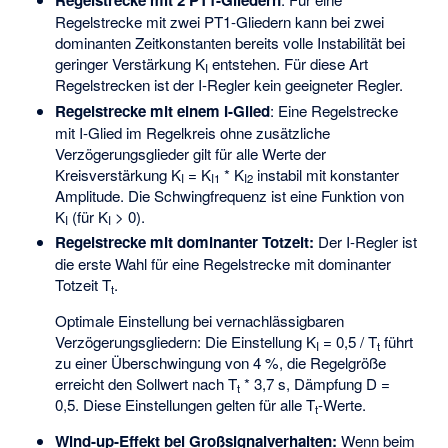
Regelstrecke mit 2 PT1-Gliedern
Regelstrecke mit zwei PT1-Gliedern kann bei zwei
dominanten Zeitkonstanten bereits volle Instabilität bei
geringer Verstärkung K
entstehen. Für diese Art
I
Regelstrecken ist der I-Regler kein geeigneter Regler.
Regelstrecke mit einem I-Glied
: Eine Regelstrecke
mit I-Glied im Regelkreis ohne zusätzliche
Verzögerungsglieder gilt für alle Werte der
Kreisverstärkung
K
= K
* K
instabil mit konstanter
I
I1
I2
Amplitude. Die Schwingfrequenz ist eine Funktion von
K
(für K
> 0).
I
I
Regelstrecke mit dominanter Totzeit:
Der I-Regler ist
die erste Wahl für eine Regelstrecke mit dominanter
Totzeit T
.
t
Optimale Einstellung bei vernachlässigbaren
Verzögerungsgliedern: Die Einstellung K
= 0,5 / T
führt
I
t
zu einer Überschwingung von 4 %, die Regelgröße
erreicht den Sollwert nach T
* 3,7 s, Dämpfung D =
t
0,5. Diese Einstellungen gelten für alle T
-Werte.
t
Wind-up-Effekt bei Großsignalverhalten:
Wenn beim