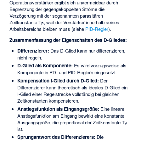
Operationsverstärker ergibt sich unvermeidbar durch
Begrenzung der gegengekoppelten Ströme die
Verzögerung mit der sogenannten parasitären
Zeitkonstante T
, weil der Verstärker innerhalb seines
P
Arbeitsbereichs bleiben muss (siehe
PID-Regler
).
Zusammenfassung der Eigenschaften des D-Gliedes:
Differenzierer:
Das D-Glied kann nur differenzieren,
nicht regeln.
D-Glied als Komponente:
Es wird vorzugsweise als
Komponente in PD- und PID-Reglern eingesetzt.
Kompensation I-Glied durch D-Glied:
Der
Differenzierer kann theoretisch als ideales D-Glied ein
I-Glied einer Regelstrecke vollständig bei gleichen
Zeitkonstanten kompensieren.
Anstiegsfunktion als Eingangsgröße:
Eine lineare
Anstiegsfunktion am Eingang bewirkt eine konstante
Ausgangsgröße, die proportional der Zeitkonstante T
V
ist.
Sprungantwort des Differenzierers:
Die