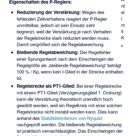
Eigenschaften des P-Reglers:
nt
ei
Reduzierung der Verstärkung:
Wegen des
l
fehlenden Zeitverhaltens reagiert der P-Regler
m
unmittelbar, jedoch ist sein Einsatz sehr
it
begrenzt, weil die Verstärkung je nach Verhalten
K
der Regelstrecke stark reduziert werden muss.
Damit vergrößert sich die Regelabweichung.
p
Bleibende Regelabweichung:
Der Regelfehler
einer Sprungantwort nach dem Einschwingen der
Regelgröße als „bleibende Regelabweichung“ beträgt
100 % / Kp, wenn kein I-Glied in der Strecke enthalten
ist.
Regelstrecke als PT1-Glied:
Bei einer Regelstrecke
mit einem PT1-Glied (Verzögerungsglied 1. Ordnung)
kann die Verstärkung theoretisch unendlich hoch
gewählt werden, weil ein Regelkreis mit einer solchen
Regelstrecke nicht instabil werden kann. Dies kann
anhand des
Stabilitätskriterium von Nyquist
nachgeprüft werden. Die bleibende Regelabweichung
ist praktisch vernachlässigbar. Das Einschwingen der