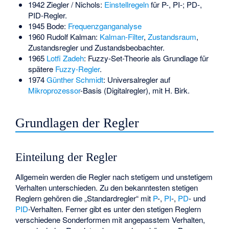
1942 Ziegler / Nichols:
Einstellregeln
für P-, PI-; PD-,
PID-Regler.
1945 Bode:
Frequenzganganalyse
1960
Rudolf Kalman
:
Kalman-Filter
,
Zustandsraum
,
Zustandsregler und Zustandsbeobachter.
1965
Lotfi Zadeh
: Fuzzy-Set-Theorie als Grundlage für
spätere
Fuzzy-Regler
.
1974
Günther Schmidt
: Universalregler auf
Mikroprozessor
-Basis (Digitalregler), mit H. Birk.
Grundlagen der Regler
Einteilung der Regler
Allgemein werden die Regler nach stetigem und unstetigem
Verhalten unterschieden. Zu den bekanntesten stetigen
Reglern gehören die „Standardregler“ mit
P
-,
PI
-,
PD
- und
PID
-Verhalten. Ferner gibt es unter den stetigen Reglern
verschiedene Sonderformen mit angepasstem Verhalten,