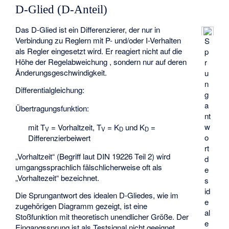
D-Glied (D-Anteil)
Das D-Glied ist ein Differenzierer, der nur in
Verbindung zu Reglern mit P- und/oder I-Verhalten
S
als Regler eingesetzt wird. Er reagiert nicht auf die
p
Höhe der Regelabweichung
, sondern nur auf deren
r
Änderungsgeschwindigkeit.
u
n
Differentialgleichung:
g
a
Übertragungsfunktion:
nt
w
mit T
= Vorhaltzeit, T
= K
und K
=
V
V
D
D
o
Differenzierbeiwert
rt
„Vorhaltzeit“ (Begriff laut DIN 19226 Teil 2) wird
d
umgangssprachlich fälschlicherweise oft als
e
„Vorhaltezeit“ bezeichnet.
s
id
Die Sprungantwort des idealen D-Gliedes, wie im
e
zugehörigen Diagramm gezeigt, ist eine
al
Stoßfunktion mit theoretisch unendlicher Größe. Der
e
Eingangssprung ist als Testsignal nicht geeignet.