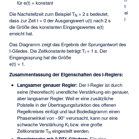
für e(t) = konstant
t
ei
Die Nachstellzeit zum Beispiel T
= 2 s bedeutet,
N
l
dass zur Zeit t = 0 der Ausgangswert u(t) nach 2 s
die Größe des konstanten Eingangswertes e(t)
erreicht hat.
Das Diagramm zeigt das Ergebnis der Sprungantwort des
I-Gliedes. Die Zeitkonstante beträgt T
= 1 s. Der
I
Eingangssprung hat die Größe
e(t) = 1.
Zusammenfassung der Eigenschaften des I-Reglers:
Langsamer genauer Regler:
Der I-Regler ist durch
seine (theoretisch) unendliche Verstärkung ein genauer,
aber langsamer Regler. Weil er eine zusätzliche
Polstelle in der Übertragungsfunktion des offenen
Regelkreises einfügt und laut Bodediagramm einen
Phasenwinkel von −90° verursacht, kann nur eine
schwache Verstärkung K
bzw. eine große
I
Zeitkonstante T
eingestellt werden.
N
: Für eine