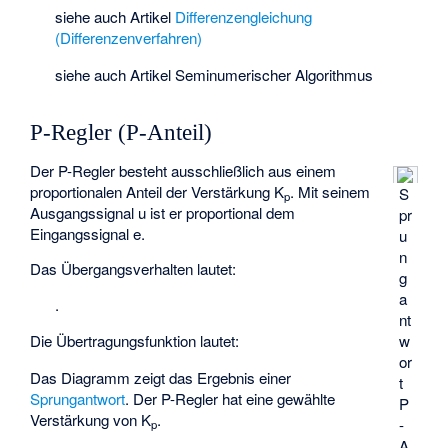
siehe auch Artikel
Differenzengleichung
(Differenzenverfahren)
siehe auch Artikel
Seminumerischer Algorithmus
P-Regler (P-Anteil)
Der P-Regler besteht ausschließlich aus einem
proportionalen Anteil der Verstärkung K
. Mit seinem
S
p
Ausgangssignal u ist er proportional dem
pr
Eingangssignal e.
u
n
Das Übergangsverhalten lautet:
g
a
.
nt
w
Die Übertragungsfunktion lautet:
or
Das Diagramm zeigt das Ergebnis einer
t
Sprungantwort
. Der P-Regler hat eine gewählte
P
Verstärkung von K
.
-
p
A