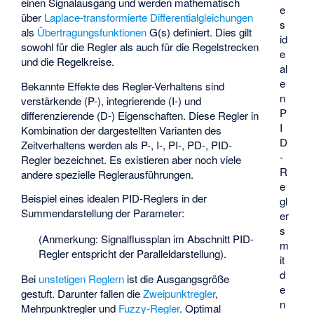
einen Signalausgang und werden mathematisch
e
über
Laplace-transformierte
Differentialgleichungen
s
als
Übertragungsfunktionen
G(s) definiert. Dies gilt
id
sowohl für die Regler als auch für die Regelstrecken
e
und die Regelkreise.
al
e
Bekannte Effekte des Regler-Verhaltens sind
n
verstärkende (P-), integrierende (I-) und
P
differenzierende (D-) Eigenschaften. Diese Regler in
I
Kombination der dargestellten Varianten des
D
Zeitverhaltens werden als P-, I-, PI-, PD-, PID-
-
Regler bezeichnet. Es existieren aber noch viele
R
andere spezielle Reglerausführungen.
e
Beispiel eines idealen PID-Reglers in der
gl
Summendarstellung der Parameter:
er
s
(Anmerkung: Signalflussplan im Abschnitt PID-
m
Regler entspricht der Paralleldarstellung).
it
d
Bei
unstetigen Reglern
ist die Ausgangsgröße
e
gestuft. Darunter fallen die
Zweipunktregler
,
n
Mehrpunktregler und
Fuzzy-Regler
. Optimal