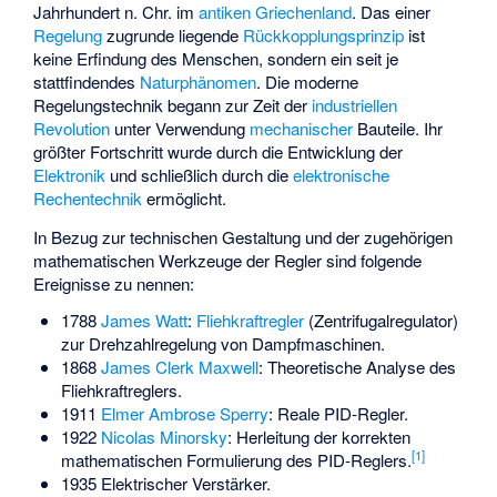
Jahrhundert n. Chr. im
antiken Griechenland
. Das einer
Regelung
zugrunde liegende
Rückkopplungsprinzip
ist
keine Erfindung des Menschen, sondern ein seit je
stattfindendes
Naturphänomen
. Die moderne
Regelungstechnik begann zur Zeit der
industriellen
Revolution
unter Verwendung
mechanischer
Bauteile. Ihr
größter Fortschritt wurde durch die Entwicklung der
Elektronik
und schließlich durch die
elektronische
Rechentechnik
ermöglicht.
In Bezug zur technischen Gestaltung und der zugehörigen
mathematischen Werkzeuge der Regler sind folgende
Ereignisse zu nennen:
1788
James Watt
:
Fliehkraftregler
(Zentrifugalregulator)
zur Drehzahlregelung von Dampfmaschinen.
1868
James Clerk Maxwell
: Theoretische Analyse des
Fliehkraftreglers.
1911
Elmer Ambrose Sperry
: Reale PID-Regler.
1922
Nicolas Minorsky
: Herleitung der korrekten
[
1
]
mathematischen Formulierung des PID-Reglers.
1935 Elektrischer Verstärker.