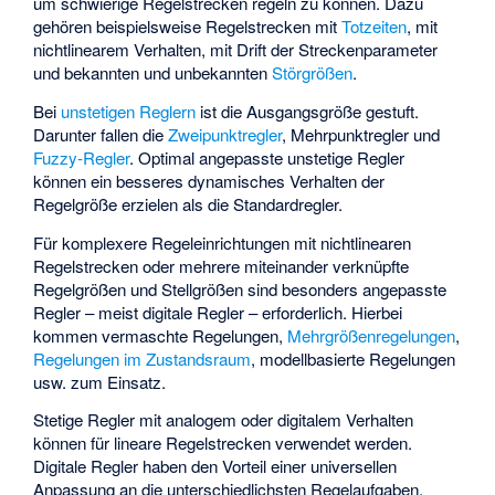
um schwierige Regelstrecken regeln zu können. Dazu
gehören beispielsweise Regelstrecken mit
Totzeiten
, mit
nichtlinearem Verhalten, mit Drift der Streckenparameter
und bekannten und unbekannten
Störgrößen
.
Bei
unstetigen Reglern
ist die Ausgangsgröße gestuft.
Darunter fallen die
Zweipunktregler
, Mehrpunktregler und
Fuzzy-Regler
. Optimal angepasste unstetige Regler
können ein besseres dynamisches Verhalten der
Regelgröße erzielen als die Standardregler.
Für komplexere Regeleinrichtungen mit nichtlinearen
Regelstrecken oder mehrere miteinander verknüpfte
Regelgrößen und Stellgrößen sind besonders angepasste
Regler – meist digitale Regler – erforderlich. Hierbei
kommen vermaschte Regelungen,
Mehrgrößenregelungen
,
Regelungen im Zustandsraum
, modellbasierte Regelungen
usw. zum Einsatz.
Stetige Regler mit analogem oder digitalem Verhalten
können für lineare Regelstrecken verwendet werden.
Digitale Regler haben den Vorteil einer universellen
Anpassung an die unterschiedlichsten Regelaufgaben,