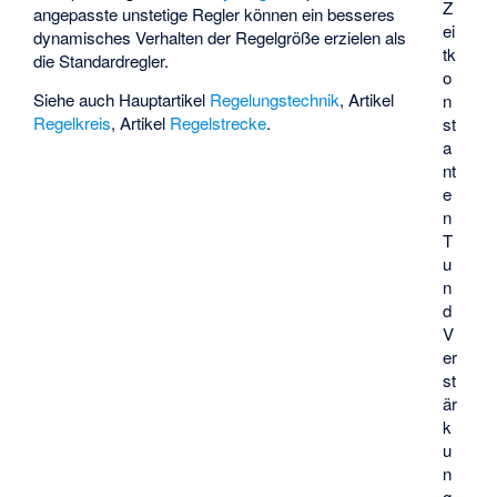
Z
angepasste unstetige Regler können ein besseres
ei
dynamisches Verhalten der Regelgröße erzielen als
tk
die Standardregler.
o
Siehe auch Hauptartikel
Regelungstechnik
, Artikel
n
Regelkreis
, Artikel
Regelstrecke
.
st
a
nt
e
n
T
u
n
d
V
er
st
är
k
u
n
g