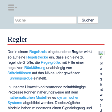
Regler
Der in einem
Regelkreis
eingebundene
Regler
wirkt
so auf eine
Regelstrecke
ein, dass sich eine zu
S
regelnde Größe, die
Regelgröße
, mit Hilfe einer
pr
negativen
Rückführung
unabhängig von
u
Störeinflüssen
auf das Niveau der gewählten
n
Führungsgröße
einstellt.
g
a
In unserer Umwelt vorkommende zeitabhängige
nt
Prozesse können näherungsweise mit dem
w
mathematischen Modell
eines
dynamischen
or
Systems
abgebildet werden. Diesbezügliche
t
Modelle haben mindestens einen Signaleingang und
d