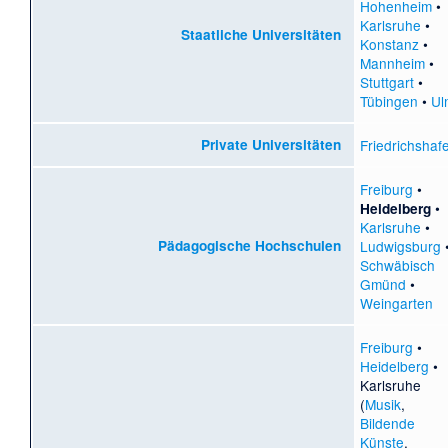
Hohenheim
•
Karlsruhe
•
Staatliche Universitäten
Konstanz
•
Mannheim
•
Stuttgart
•
Tübingen
•
Ul
Private Universitäten
Friedrichshaf
Freiburg
•
•
Heidelberg
Karlsruhe
•
Pädagogische Hochschulen
Ludwigsburg
Schwäbisch
Gmünd
•
Weingarten
Freiburg
•
Heidelberg
•
Karlsruhe
(
Musik
,
Bildende
Künste
,