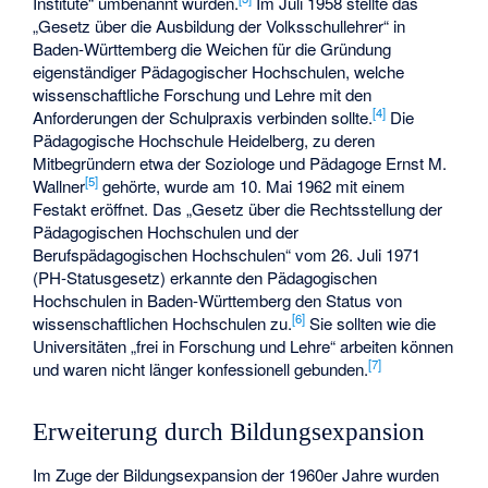
Institute“ umbenannt wurden.
Im Juli 1958 stellte das
„Gesetz über die Ausbildung der Volksschullehrer“ in
Baden-Württemberg die Weichen für die Gründung
eigenständiger Pädagogischer Hochschulen, welche
wissenschaftliche Forschung und Lehre mit den
[
4
]
Anforderungen der Schulpraxis verbinden sollte.
Die
Pädagogische Hochschule Heidelberg, zu deren
Mitbegründern etwa der Soziologe und Pädagoge
Ernst M.
[
5
]
Wallner
gehörte, wurde am 10. Mai 1962 mit einem
Festakt eröffnet. Das „Gesetz über die Rechtsstellung der
Pädagogischen Hochschulen und der
Berufspädagogischen Hochschulen“ vom 26. Juli 1971
(PH-Statusgesetz) erkannte den Pädagogischen
Hochschulen in Baden-Württemberg den Status von
[
6
]
wissenschaftlichen Hochschulen zu.
Sie sollten wie die
Universitäten „frei in Forschung und Lehre“ arbeiten können
[
7
]
und waren nicht länger konfessionell gebunden.
Erweiterung durch Bildungsexpansion
Im Zuge der Bildungsexpansion der 1960er Jahre wurden