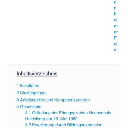
e
n
h
ei
m
er
F
el
d
Inhaltsverzeichnis
1
Fakultäten
2
Studiengänge
3
Arbeitsstellen und Kompetenzzentren
4
Geschichte
4.1
Gründung der Pädagogischen Hochschule
Heidelberg am 10. Mai 1962
4.2
Erweiterung durch Bildungsexpansion