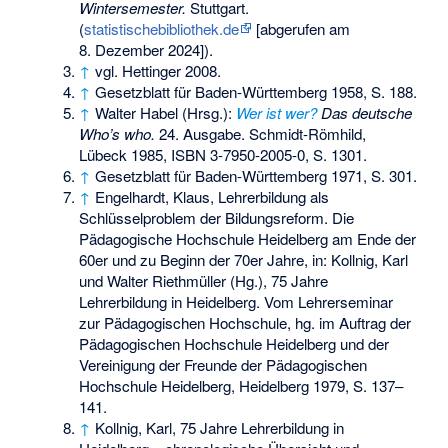
Wintersemester.
Stuttgart.
(
statistischebibliothek.de
[abgerufen am
8. Dezember 2024]).
↑
vgl. Hettinger 2008.
↑
Gesetzblatt für Baden-Württemberg 1958, S. 188.
↑
Walter Habel (Hrsg.):
Wer ist wer?
Das deutsche
Who’s who.
24. Ausgabe. Schmidt-Römhild,
Lübeck 1985,
ISBN 3-7950-2005-0
, S. 1301.
↑
Gesetzblatt für Baden-Württemberg 1971, S. 301.
↑
Engelhardt, Klaus, Lehrerbildung als
Schlüsselproblem der Bildungsreform. Die
Pädagogische Hochschule Heidelberg am Ende der
60er und zu Beginn der 70er Jahre, in: Kollnig, Karl
und Walter Riethmüller (Hg.), 75 Jahre
Lehrerbildung in Heidelberg. Vom Lehrerseminar
zur Pädagogischen Hochschule, hg. im Auftrag der
Pädagogischen Hochschule Heidelberg und der
Vereinigung der Freunde der Pädagogischen
Hochschule Heidelberg, Heidelberg 1979, S. 137–
141.
↑
Kollnig, Karl, 75 Jahre Lehrerbildung in