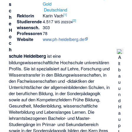
s
Deutschland
c
[
1
]
Karin Vach
Rektorin
h
[
2
]
4.517
Studierende
WS 2023/24
e
303
wissensch.
H
78
Professoren
o
www.ph-heidelberg.de
Website
c
h
schule Heidelberg
ist eine
A
bildungswissenschaftliche Hochschule universitären
lt
Profils. Sie ist spezialisiert auf Lehre, Forschung und
b
Wissenstransfer in den Bildungswissenschaften, in
a
den Fachwissenschaften und -didaktiken der
u
Unterrichtsfächer der allgemeinbildenden Schulen, in
u
der beruflichen Bildung, in der Sonderpädagogik
n
sowie auf den Kompetenzfeldern Frühe Bildung,
d
Gesundheit, Medienbildung, wissenschaftliche
H
Weiterbildung und Lebenslanges Lernen. Die
a
lehramtsbezogenen Bachelor- und Master-
u
Studiengänge im
Primar-
und
Sekundarbereich
p
sowie in der Sonderpädagogik bilden den Kern ihres
t