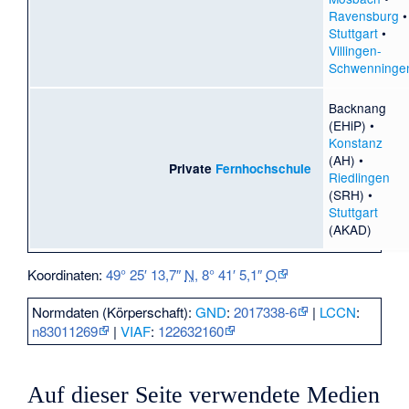
Ravensburg
•
Stuttgart
•
Villingen-
Schwenninge
Backnang
(EHiP) •
Konstanz
(AH) •
Private
Fernhochschule
Riedlingen
(SRH) •
Stuttgart
(AKAD)
Koordinaten:
49° 25′ 13,7″
N
,
8° 41′ 5,1″
O
Normdaten (Körperschaft):
GND
:
2017338-6
|
LCCN
:
n83011269
|
VIAF
:
122632160
Auf dieser Seite verwendete Medien