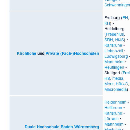
Schwenninge
Freiburg (
EH
,
KH
) •
Heidelberg
(
Fresenius
,
SRH
,
HfJS
) •
Karlsruhe
•
Liebenzell
•
Kirchliche
und
Private (Fach-)Hochschulen
Ludwigsburg
Mannheim
•
Reutlingen
•
Stuttgart (
Fre
HS
,
media
,
Merz
,
HfK+G
,
Macromedia
)
Heidenheim
•
Heilbronn
•
Karlsruhe
•
Lörrach
•
Mannheim
•
Duale Hochschule Baden-Württemberg
Mosbach
•