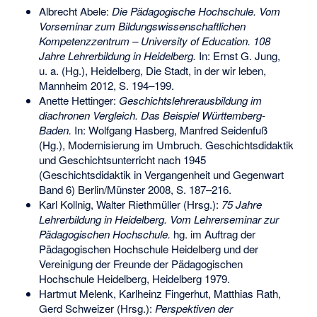
Albrecht Abele:
Die Pädagogische Hochschule. Vom
Vorseminar zum Bildungswissenschaftlichen
Kompetenzzentrum – University of Education. 108
Jahre Lehrerbildung in Heidelberg.
In: Ernst G. Jung,
u. a. (Hg.), Heidelberg, Die Stadt, in der wir leben,
Mannheim 2012, S. 194–199.
Anette Hettinger:
Geschichtslehrerausbildung im
diachronen Vergleich. Das Beispiel Württemberg-
Baden.
In: Wolfgang Hasberg, Manfred Seidenfuß
(Hg.), Modernisierung im Umbruch. Geschichtsdidaktik
und Geschichtsunterricht nach 1945
(Geschichtsdidaktik in Vergangenheit und Gegenwart
Band 6) Berlin/Münster 2008, S. 187–216.
Karl Kollnig, Walter Riethmüller (Hrsg.):
75 Jahre
Lehrerbildung in Heidelberg. Vom Lehrerseminar zur
Pädagogischen Hochschule.
hg. im Auftrag der
Pädagogischen Hochschule Heidelberg und der
Vereinigung der Freunde der Pädagogischen
Hochschule Heidelberg, Heidelberg 1979.
Hartmut Melenk, Karlheinz Fingerhut, Matthias Rath,
Gerd Schweizer (Hrsg.):
Perspektiven der