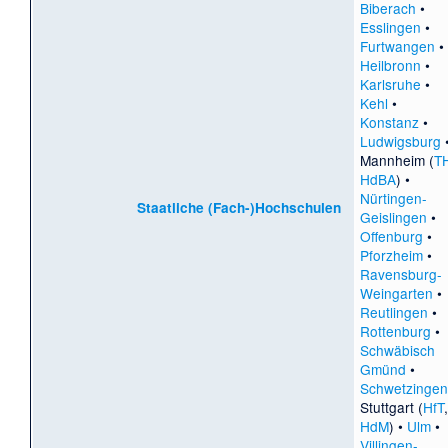
Biberach
•
Esslingen
•
Furtwangen
•
Heilbronn
•
Karlsruhe
•
Kehl
•
Konstanz
•
Ludwigsburg
Mannheim (
T
HdBA
) •
Nürtingen-
Staatliche (Fach-)Hochschulen
Geislingen
•
Offenburg
•
Pforzheim
•
Ravensburg-
Weingarten
•
Reutlingen
•
Rottenburg
•
Schwäbisch
Gmünd
•
Schwetzingen
Stuttgart (
HfT
,
HdM
) •
Ulm
•
Villingen-