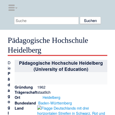
Pädagogische Hochschule
Heidelberg
D
Pädagogische Hochschule Heidelberg
ie
(University of Education)
P
ä
d
1962
Gründung
a
staatlich
Trägerschaft
g
Heidelberg
Ort
o
Baden-Württemberg
Bundesland
g
Land
i