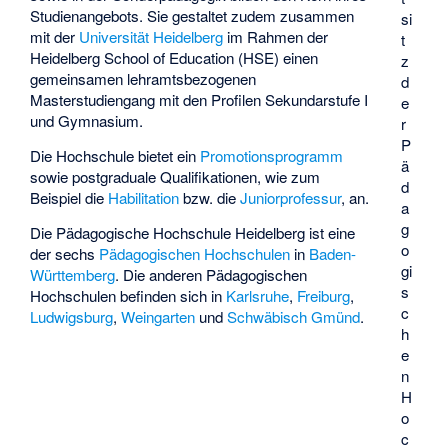
Studienangebots. Sie gestaltet zudem zusammen
si
mit der
Universität Heidelberg
im Rahmen der
t
Heidelberg School of Education (HSE) einen
z
gemeinsamen lehramtsbezogenen
d
Masterstudiengang mit den Profilen Sekundarstufe I
e
und Gymnasium.
r
P
Die Hochschule bietet ein
Promotionsprogramm
ä
sowie postgraduale Qualifikationen, wie zum
d
Beispiel die
Habilitation
bzw. die
Juniorprofessur
, an.
a
g
Die Pädagogische Hochschule Heidelberg ist eine
o
der sechs
Pädagogischen Hochschulen
in
Baden-
gi
Württemberg
. Die anderen Pädagogischen
s
Hochschulen befinden sich in
Karlsruhe
,
Freiburg
,
c
Ludwigsburg
,
Weingarten
und
Schwäbisch Gmünd
.
h
e
n
H
o
c