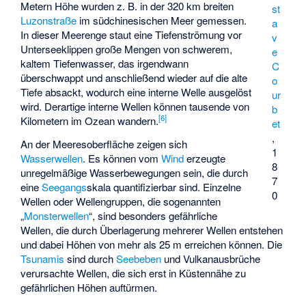
Metern Höhe wurden z. B. in der 320 km breiten
st
Luzonstraße
im südchinesischen Meer gemessen.
a
In dieser Meerenge staut eine Tiefenströmung vor
v
Unterseeklippen große Mengen von schwerem,
e
kaltem Tiefenwasser, das irgendwann
C
überschwappt und anschließend wieder auf die alte
o
Tiefe absackt, wodurch eine interne Welle ausgelöst
ur
wird. Derartige interne Wellen können tausende von
b
[
6
]
Kilometern im Ozean wandern.
et
,
An der Meeresoberfläche zeigen sich
1
Wasserwellen
. Es können vom
Wind
erzeugte
8
unregelmäßige Wasserbewegungen sein, die durch
7
eine
Seegangs
­skala quantifizierbar sind. Einzelne
0
Wellen oder Wellengruppen, die sogenannten
„
Monsterwellen
“, sind besonders gefährliche
Wellen, die durch Überlagerung mehrerer Wellen entstehen
und dabei Höhen von mehr als 25 m erreichen können. Die
Tsunamis
sind durch
Seebeben
und Vulkanausbrüche
verursachte Wellen, die sich erst in Küstennähe zu
gefährlichen Höhen auftürmen.