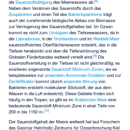
[
8
]
die
Sauerstoffsättigung
des Meerwassers ab.
Neben dem Veratmen des Sauerstoffs durch das
Zooplankton
und einen Teil des
Bakterioplanktons
trägt
auch der zunehmende biologische Abbau von Biomasse
zur Verringerung des Sauerstoffgehaltes bei. Im Ozean
kommt es nicht zum
Umkippen
des Tiefseewassers, da in
der
Labradorsee
, in der
Grönlandsee
und im
Weddell-Meer
sauerstoffreiches Oberflächenwasser entsteht, das in die
Tiefsee herabsinkt und über die Tiefenströmung des
[
9
]
Globalen Förderbandes weltweit verteilt wird.
Die
Sauerstoffverteilung in der Tiefsee ist nicht gleichmäßig; es
existieren sogenannte
Sauerstoff-Minimum-Zonen
, wo es
beispielsweise zur
anaeroben Ammoniak-Oxidation
und zur
Denitrifikation
kommt (durch
anaerobe Atmung
von
Bakterien entsteht molekularer Stickstoff, der aus dem
Wasser in die Luft entweicht). Diese Gebiete finden sich
häufig in den Tropen, so gibt es im
Arabischen Meer
eine
bedeutende Sauerstoff-Minimum-Zone in einer Tiefe von
[
10
]
200 m bis 1150 m.
Der Sauerstoffgehalt der Meere weltweit hat laut Forschern
des
Geomar Helmholtz-Zentrums für Ozeanforschung
Kiel