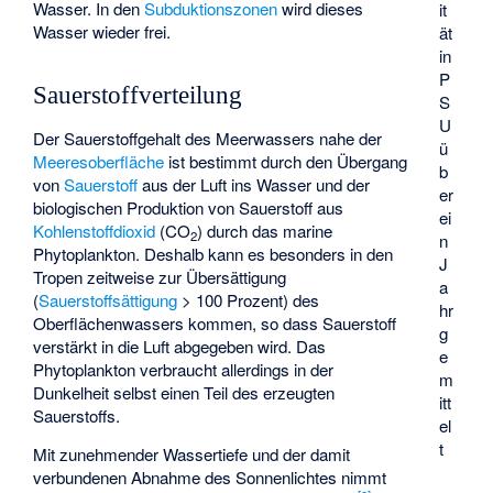
Wasser. In den
Subduktionszonen
wird dieses
it
Wasser wieder frei.
ät
in
P
Sauerstoffverteilung
S
U
Der Sauerstoffgehalt des Meerwassers nahe der
ü
Meeresoberfläche
ist bestimmt durch den Übergang
b
von
Sauerstoff
aus der Luft ins Wasser und der
er
biologischen Produktion von Sauerstoff aus
ei
Kohlenstoffdioxid
(CO
) durch das
marine
2
n
Phytoplankton
. Deshalb kann es besonders in den
J
Tropen zeitweise zur Übersättigung
a
(
Sauerstoffsättigung
> 100 Prozent) des
hr
Oberflächenwassers
kommen, so dass Sauerstoff
g
verstärkt in die Luft abgegeben wird. Das
e
Phytoplankton verbraucht allerdings in der
m
Dunkelheit selbst einen Teil des erzeugten
itt
Sauerstoffs.
el
t
Mit zunehmender Wassertiefe und der damit
verbundenen Abnahme des Sonnenlichtes nimmt