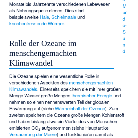
Monate bis Jahrzehnte verschiedenen Lebewesen
M
als Nahrungsquelle dienen. Dies sind
ur
beispielsweise
Haie
,
Schleimaale
und
d
knochenfressende Würmer
.
o-
S
u
Rolle der Ozeane im
n
d
menschengemachten
Klimawandel
Die Ozeane spielen eine wesentliche Rolle in
verschiedenen Aspekten des
menschengemachten
Klimawandels
. Einerseits speichern sie mit ihrer großen
Menge Wasser große Mengen
thermischer Energie
und
nehmen so einen nennenswerten Teil der globalen
Erwärmung auf (siehe
Wärmeinhalt der Ozeane
). Zum
zweiten speichern die Ozeane große Mengen Kohlenstoff
und haben bislang etwa ein Viertel des von Menschen
emittierten CO
aufgenommen (siehe Hauptartikel
2
Versauerung der Meere
) und funktionieren damit als