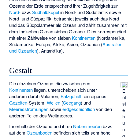
Ozeane der Erde entsprechend ihrer Zugehörigkeit zur
Nord-
bzw.
Südhalbkugel
in Nord- und Südatlantik sowie
Nord- und Südpazifik, betrachtet jeweils auch das Nord-
und das Südpolarmeer als Ozean und zählt zusammen mit
dem Indischen Ozean sieben Ozeane. Dies korrespondiert
mit einer Zählweise von sieben
Kontinenten
(Nordamerika,
Südamerika, Europa, Afrika, Asien, Ozeanien (
Australien
und Ozeanien
), Antarktika).
Gestalt
Die einzelnen Ozeane, die zwischen den
Kontinenten
liegen, unterscheiden sich unter
E
anderem durch Volumen,
Salzgehalt
, ein eigenes
nt
Gezeiten
-System,
Wellen
(
Seegang
) und
st
Meeresströmungen
sowie
erdgeschichtlich
von den
e
anderen Teilen des Weltmeeres.
h
u
Innerhalb der Ozeane und ihren
Nebenmeeren
bzw.
n
auf dem
Ozeanboden
befinden sich teils sehr hohe
g