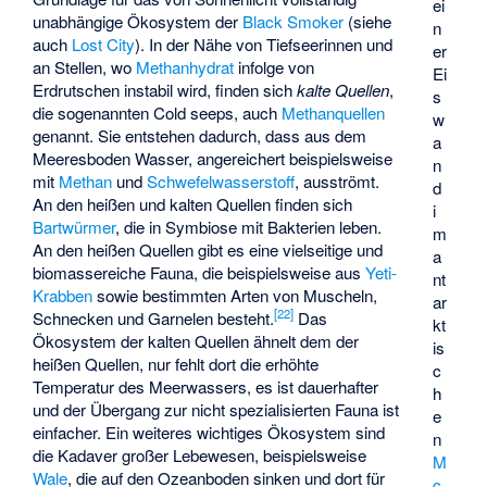
ei
unabhängige Ökosystem der
Black Smoker
(siehe
n
auch
Lost City
). In der Nähe von Tiefseerinnen und
er
an Stellen, wo
Methanhydrat
infolge von
Ei
Erdrutschen instabil wird, finden sich
kalte Quellen
,
s
die sogenannten
Cold seeps
, auch
Methanquellen
w
genannt. Sie entstehen dadurch, dass aus dem
a
Meeresboden Wasser, angereichert beispielsweise
n
mit
Methan
und
Schwefelwasserstoff
, ausströmt.
d
An den heißen und kalten Quellen finden sich
i
Bartwürmer
, die in Symbiose mit Bakterien leben.
m
An den heißen Quellen gibt es eine vielseitige und
a
biomassereiche Fauna, die beispielsweise aus
Yeti-
nt
Krabben
sowie bestimmten Arten von Muscheln,
ar
[
22
]
Schnecken und Garnelen besteht.
Das
kt
Ökosystem der kalten Quellen ähnelt dem der
is
heißen Quellen, nur fehlt dort die erhöhte
c
Temperatur des Meerwassers, es ist dauerhafter
h
und der Übergang zur nicht spezialisierten Fauna ist
e
einfacher. Ein weiteres wichtiges Ökosystem sind
n
die Kadaver großer Lebewesen, beispielsweise
M
Wale
, die auf den Ozeanboden sinken und dort für
c