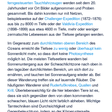
ferngesteuerten Tauchfahrzeugen
werden seit dem 20.
Jahrhundert vor Ort Bilder aufgenommen und Proben
gesammelt. Bis dahin konnten nur mit Netzen,
beispielsweise auf der
Challenger-Expedition
(1872–1876)
aus bis zu 8000 m Tiefe oder der
Valdivia-Expedition
(1898–1899) aus etwa 4600 m Tiefe, mehr oder weniger
zermatschte Lebewesen aus der Tiefsee gefangen werden.
Im Gegensatz zum
durchlichteten oberen Bereich
des
Ozeans erreicht die Tiefsee
zu wenig
oder
überhaupt kein
Sonnenlicht mehr, so dass dort keine
Photosynthese
möglich ist. Die meisten Tiefseetiere wandern bei
Sonnenuntergang aus der Schwachlichtzone nach oben in
den tagsüber durchlichteten Bereich, um sich dort zu
ernähren, und tauchen bei Sonnenaufgang wieder ab. Bei
dieser Wanderung treffen sie auf lauernde Räuber. Die
häufigsten Wanderer sind
Ruderfußkrebse
,
Quallen
und
Krill
. Überlebenswichtig für die hier lebenden Tiere ist es,
dass sie sich gegenüber dem von oben kommenden
schwachen, blauen Licht nicht farblich abheben. Wichtige
Tarntechniken sind Durchsichtigkeit und
Gegenbeleuchtung, indem an der Körperunterseite