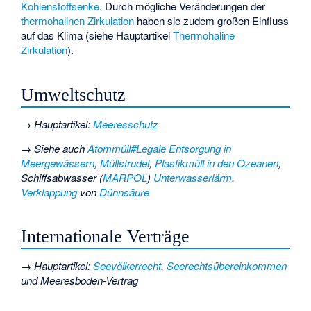
Kohlenstoffsenke
. Durch mögliche Veränderungen der
thermohalinen Zirkulation
haben sie zudem großen Einfluss
auf das Klima (siehe Hauptartikel
Thermohaline
Zirkulation
).
Umweltschutz
→
Hauptartikel
:
Meeresschutz
→ Siehe auch
Atommüll#Legale Entsorgung in
Meergewässern
,
Müllstrudel
,
Plastikmüll in den Ozeanen
,
Schiffsabwasser (
MARPOL
)
Unterwasserlärm
,
Verklappung
von
Dünnsäure
Internationale Verträge
→
Hauptartikel
:
Seevölkerrecht
,
Seerechtsübereinkommen
und
Meeresboden-Vertrag