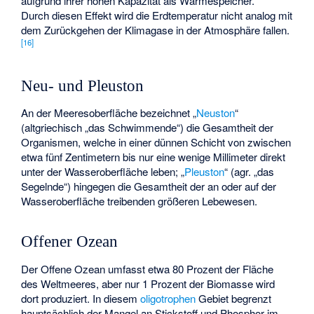
aufgrund ihrer hohen Kapazität als Wärmespeicher.
Durch diesen Effekt wird die Erdtemperatur nicht analog mit
dem Zurückgehen der Klimagase in der Atmosphäre fallen.
[
16
]
Neu- und Pleuston
An der Meeresoberfläche bezeichnet „
Neuston
“
(altgriechisch „das Schwimmende“) die Gesamtheit der
Organismen, welche in einer dünnen Schicht von zwischen
etwa fünf Zentimetern bis nur eine wenige Millimeter direkt
unter der Wasseroberfläche leben; „
Pleuston
“ (agr. „das
Segelnde“) hingegen die Gesamtheit der an oder auf der
Wasseroberfläche treibenden größeren Lebewesen.
Offener Ozean
Der Offene Ozean umfasst etwa 80 Prozent der Fläche
des Weltmeeres, aber nur 1 Prozent der Biomasse wird
dort produziert. In diesem
oligotrophen
Gebiet begrenzt
hauptsächlich der Mangel an Stickstoff und Phosphor im