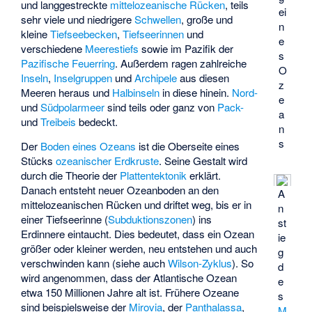
und langgestreckte
mittelozeanische Rücken
, teils
ei
sehr viele und niedrigere
Schwellen
, große und
n
kleine
Tiefseebecken
,
Tiefseerinnen
und
e
verschiedene
Meerestiefs
sowie im Pazifik der
s
Pazifische Feuerring
. Außerdem ragen zahlreiche
O
Inseln
,
Inselgruppen
und
Archipele
aus diesen
z
Meeren heraus und
Halbinseln
in diese hinein.
Nord-
e
und
Südpolarmeer
sind teils oder ganz von
Pack-
a
und
Treibeis
bedeckt.
n
s
Der
Boden eines Ozeans
ist die Oberseite eines
Stücks
ozeanischer Erdkruste
. Seine Gestalt wird
durch die Theorie der
Plattentektonik
erklärt.
Danach entsteht neuer Ozeanboden an den
A
mittelozeanischen Rücken und driftet weg, bis er in
n
einer Tiefseerinne (
Subduktionszonen
) ins
st
Erdinnere eintaucht. Dies bedeutet, dass ein Ozean
ie
größer oder kleiner werden, neu entstehen und auch
g
verschwinden kann (siehe auch
Wilson-Zyklus
). So
d
wird angenommen, dass der Atlantische Ozean
e
etwa 150 Millionen Jahre alt ist. Frühere Ozeane
s
sind beispielsweise der
Mirovia
, der
Panthalassa
,
M