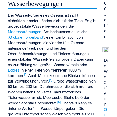
Wasserbewegungen
0
0
J
Der Wasserkörper eines Ozeans ist nicht
a
einheitlich, sondern ändert sich mit der Tiefe. Es gibt
hr
große, stabile Wasserbewegungen, die
e
Meeresströmungen
. Am bedeutendsten ist das
n
„
Globale Förderband
“, eine Kombination von
Meeresströmungen, die vier der fünf Ozeane
miteinander verbinden und bei dem
Oberflächenströmungen und Tiefenströmungen
„
einen globalen Wasserkreislauf bilden. Dabei kann
Di
es zur Bildung von großen Wasserwirbeln oder
e
Eddies
in einer Tiefe von mehreren 1000 m
W
[
3
]
kommen.
Auch Mittelozeanische Rücken können
o
[
4
]
zur Verwirbelung führen.
Große Wasserwirbel von
g
50 km bis 200 km Durchmesser, die sich mehrere
e“
Wochen halten und kaltes, nährstoffreiches
v
Tiefenwasser
an die Meeresoberfläche befördern,
o
[
5
]
werden ebenfalls beobachtet.
Ebenfalls kann es
n
„interne Wellen“ im Wasserkörper geben. Die
G
größten untermeerischen Wellen von mehr als 200
u