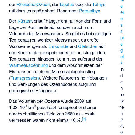
der
Rheische Ozean
, der
Iapetus
oder die
Tethys
e
mit dem „europäischen“ Randmeer
Paratethys
.
er
e
Der
Küsten
­verlauf hängt nicht nur von der Form und
s
Lage der Kontinente ab, sondern auch vom
s
Volumen des Meerwassers. So gibt es bei niedrigen
pi
Temperaturen weniger Meerwasser, da große
e
Wassermengen als
Eisschilde
und
Gletscher
auf
g
den Kontinenten gespeichert sind, bei steigenden
el
Temperaturen hingegen kommt es aufgrund der
s
Wärmeausdehnung
und dem Abschmelzen der
in
Eismassen zu einem Meeresspiegelanstieg
d
(
Transgression
). Weitere Faktoren sind Hebungen
e
und Senkungen des Ozeanbodens aufgrund
n
geologischer Ereignisse.
le
tz
Das Volumen der Ozeane wurde 2009 auf
9
3
te
1,33 · 10
km
geschätzt, entsprechend einer
n
durchschnittlichen Tiefe von 3680 m – exakt
[
2
]
2
vermessen waren nicht einmal 10 %.
4.
0