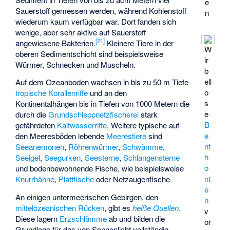
e
Sauerstoff gemessen werden, während Kohlenstoff
n
wiederum kaum verfügbar war. Dort fanden sich
wenige, aber sehr aktive auf Sauerstoff
[
21
]
angewiesene Bakterien.
Kleinere Tiere in der
W
oberen Sedimentschicht sind beispielsweise
ir
Würmer, Schnecken und Muscheln.
b
ell
Auf dem Ozeanboden wachsen in bis zu 50 m Tiefe
o
tropische Korallenriffe
und an den
s
Kontinentalhängen bis in Tiefen von 1000 Metern die
e
durch die
Grundschleppnetzfischerei
stark
B
gefährdeten
Kaltwasserriffe
. Weitere typische auf
e
den Meeresböden lebende
Meerestiere
sind
nt
Seeanemonen
,
Röhrenwürmer
,
Schwämme
,
h
Seeigel
,
Seegurken
,
Seesterne
,
Schlangensterne
o
und bodenbewohnende Fische, wie beispielsweise
nt
Knurrhähne
,
Plattfische
oder
Netzaugenfische
.
e
An einigen untermeerischen Gebirgen, den
n
mittelozeanischen Rücken
, gibt es
heiße Quellen
.
v
Diese lagern
Erzschlämme
ab und bilden die
or
Grundlage für das von Sonnenlicht vollständig