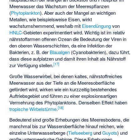
Meerwasser das Wachstum der Meerespflanzen
(
Phytoplankton
). Aber auch der Mangel an wichtigen
Metallen, wie beispielsweise Eisen, wirkt
wachstumshemmend, weshalb mit
Eisendüngung
von
HNLC
-Gebieten experimentiert wird. Wichtig ist im relativ
nährstoffarmen offenen Ozean die Bedeutung der Viren in
den oberen Wasserschichten, da eine Infektion der
Bakterien, z. B. der
Blaualgen
(Cyanobakterien), dazu führt,
dass diese aufplatzen und damit ihren Inhalt als Nährstoff
[
17
]
zur Verfügung stellen.
Große Wasserwirbel, bei denen kaltes, nährstoffreiches
Meerwasser aus der Tiefe an die Meeresoberfläche
gefördert wird, wirken wie ein kurzzeitig bestehendes
Auftriebsgebiet
und führen zu einer explosionsartigen
Vermehrung des Phytoplanktons. Denselben Effekt haben
[
18
]
tropische Wirbelstürme
.
Bedeutend sind große Erhebungen des Meeresbodens, die
manchmal bis zur Wasseroberfläche hinauf reichen, wie
einzelne Unterwasserberge (
Tiefseeberg
und
Guyots
) und
große untermeerische Gebirge. Diese Erhebungen