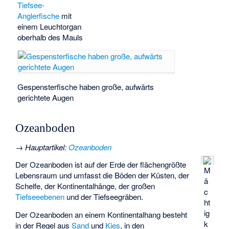
Tiefsee-
Anglerfische
mit
einem Leuchtorgan
oberhalb des Mauls
Gespensterfische
haben große, aufwärts
gerichtete Augen
Ozeanboden
→
Hauptartikel
:
Ozeanboden
Der Ozeanboden ist auf der Erde der flächengrößte
M
Lebensraum und umfasst die Böden der Küsten, der
ä
Schelfe, der Kontinentalhänge, der großen
c
Tiefseeebenen
und der Tiefseegräben.
ht
ig
Der Ozeanboden an einem Kontinentalhang besteht
k
in der Regel aus
Sand
und
Kies
, in den