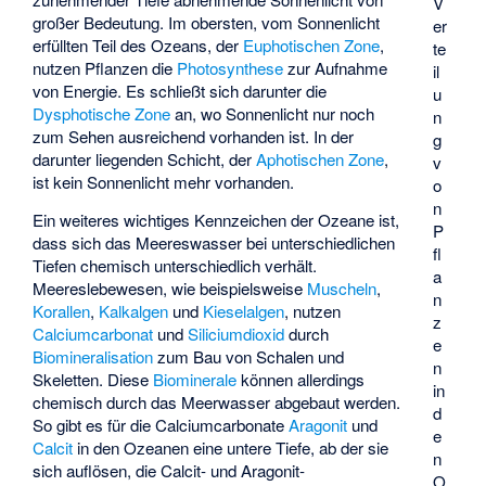
V
großer Bedeutung. Im obersten, vom Sonnenlicht
er
erfüllten Teil des Ozeans, der
Euphotischen Zone
,
te
nutzen Pflanzen die
Photosynthese
zur Aufnahme
il
von Energie. Es schließt sich darunter die
u
Dysphotische Zone
an, wo Sonnenlicht nur noch
n
zum Sehen ausreichend vorhanden ist. In der
g
darunter liegenden Schicht, der
Aphotischen Zone
,
v
ist kein Sonnenlicht mehr vorhanden.
o
n
Ein weiteres wichtiges Kennzeichen der Ozeane ist,
P
dass sich das Meereswasser bei unterschiedlichen
fl
Tiefen chemisch unterschiedlich verhält.
a
Meereslebewesen, wie beispielsweise
Muscheln
,
n
Korallen
,
Kalkalgen
und
Kieselalgen
, nutzen
z
Calciumcarbonat
und
Siliciumdioxid
durch
e
Biomineralisation
zum Bau von Schalen und
n
Skeletten. Diese
Biominerale
können allerdings
in
chemisch durch das Meerwasser abgebaut werden.
d
So gibt es für die Calciumcarbonate
Aragonit
und
e
Calcit
in den Ozeanen eine untere Tiefe, ab der sie
n
sich auflösen, die
Calcit- und Aragonit-
O