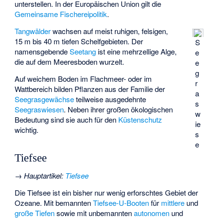
unterstellen. In der Europäischen Union gilt die
Gemeinsame Fischereipolitik
.
Tangwälder
wachsen auf meist ruhigen, felsigen,
15 m bis 40 m tiefen Schelfgebieten. Der
S
namensgebende
Seetang
ist eine mehrzellige Alge,
e
die auf dem Meeresboden wurzelt.
e
g
Auf weichem Boden im Flachmeer- oder im
r
Wattbereich bilden Pflanzen aus der Familie der
a
Seegrasgewächse
teilweise ausgedehnte
s
Seegraswiesen
. Neben ihrer großen ökologischen
w
Bedeutung sind sie auch für den
Küstenschutz
ie
wichtig.
s
e
Tiefsee
→
Hauptartikel
:
Tiefsee
Die Tiefsee ist ein bisher nur wenig erforschtes Gebiet der
Ozeane. Mit bemannten
Tiefsee-U-Booten
für
mittlere
und
große Tiefen
sowie mit unbemannten
autonomen
und