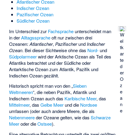
Atlantischer Ozean
Indischer Ozean
Pazifischer Ozean
Südlicher Ozean
Im Unterschied zur
Fachsprache
unterscheidet man
W
in der
Alltagssprache
oft nur zwischen drei
el
Ozeanen:
Atlantischer
,
Pazifischer
und
Indischer
tk
Ozean
. Bei dieser Sichtweise ohne das
Nord-
und
ar
Südpolarmeer
wird der Arktische Ozean als Teil des
te
Atlantiks betrachtet und der Südliche oder
d
Antarktische Ozean zum Atlantik, Pazifik und
er
Indischen Ozean gezählt.
O
z
Historisch spricht man von den „
Sieben
e
Weltmeeren
“, die neben Pazifik, Atlantik und
a
Indischem Ozean auch das
Karibische Meer
, das
n
Mittelmeer
, das
Gelbe Meer
und die
Nordsee
e
umfassen (oder auch andere Meere, die als
Nebenmeere
der Ozeane gelten, wie das
Schwarze
Meer
oder die
Ostsee
).
Eine alternative Betrachtung unterteilt die zwei größten