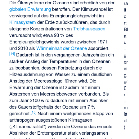
Die Ökosysteme der Ozeane sind erheblich von der
ra
globalen Erwärmung
betroffen. Der Klimawandel ist
ti
vorwiegend auf das Energieungleichgewicht im
o
Klimasystem
der Erde zurückzuführen, das durch
n:
steigende Konzentrationen von
Treibhausgasen
Bl
verursacht wird; etwa 93 % des
a
Energieungleichgewichts wurden zwischen 1971
u
und 2010 als
Wärmeinhalt der Ozeane
absorbiert.
=
[
14
]
Dadurch ist in den vergangenen Jahrzehnten ein
g
starker Anstieg der Temperaturen in den Ozeanen
er
zu beobachten, dessen Fortsetzung durch die
in
Hitzeausdehnung von Wasser zu einem deutlichen
g,
Anstieg der Meeresspiegel führen wird. Die
gr
Erwärmung der Ozeane ist zudem mit einem
ü
Absterben von Meereslebewesen verbunden. Bis
n
zum Jahr 2100 wird dadurch mit einem Absinken
=
des Sauerstoffgehalts der Ozeane um 7 %
m
[
15
]
gerechnet.
Nach einem weitgehenden Stopp von
itt
anthropogen ausgestoßenen Klimagasen
el
(„Klimaneutralität“) werden die Ozeane das erneute
)
Absinken der Erdtemperatur stark verlangsamen