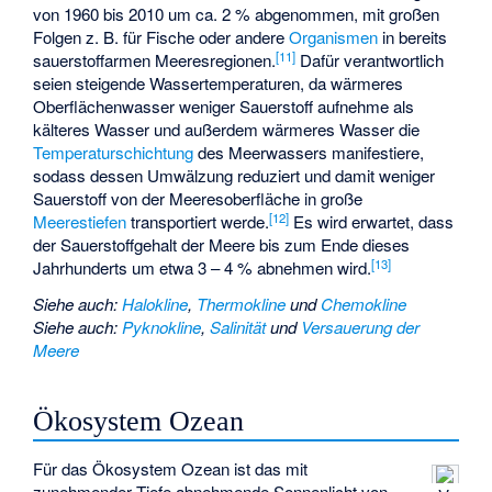
von 1960 bis 2010 um ca. 2 % abgenommen, mit großen
Folgen z. B. für Fische oder andere
Organismen
in bereits
[
11
]
sauerstoffarmen Meeresregionen.
Dafür verantwortlich
seien steigende Wassertemperaturen, da wärmeres
Oberflächenwasser weniger Sauerstoff aufnehme als
kälteres Wasser und außerdem wärmeres Wasser die
Temperaturschichtung
des Meerwassers manifestiere,
sodass dessen Umwälzung reduziert und damit weniger
Sauerstoff von der Meeresoberfläche in große
[
12
]
Meerestiefen
transportiert werde.
Es wird erwartet, dass
der Sauerstoffgehalt der Meere bis zum Ende dieses
[
13
]
Jahrhunderts um etwa 3 – 4 % abnehmen wird.
Siehe auch
:
Halokline
,
Thermokline
und
Chemokline
Siehe auch
:
Pyknokline
,
Salinität
und
Versauerung der
Meere
Ökosystem Ozean
Für das Ökosystem Ozean ist das mit
zunehmender Tiefe abnehmende Sonnenlicht von