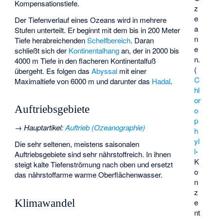
Kompensationstiefe
.
z
e
Der Tiefenverlauf eines Ozeans wird in mehrere
a
Stufen unterteilt. Er beginnt mit dem bis in 200 Meter
n
Tiefe herabreichenden
Schelfbereich
. Daran
e
schließt sich der
Kontinentalhang
an, der in 2000 bis
n.
4000 m Tiefe in den flacheren Kontinentalfuß
(
übergeht. Es folgen das
Abyssal
mit einer
C
Maximaltiefe von 6000 m und darunter das
Hadal
.
hl
or
Auftriebsgebiete
o
p
→
Hauptartikel
:
Auftrieb (Ozeanographie)
h
yl
Die sehr seltenen, meistens saisonalen
l
-
Auftriebsgebiete sind sehr nährstoffreich. In ihnen
K
steigt kalte Tiefenströmung nach oben und ersetzt
o
das nährstoffarme warme Oberflächenwasser.
n
z
Klimawandel
e
nt