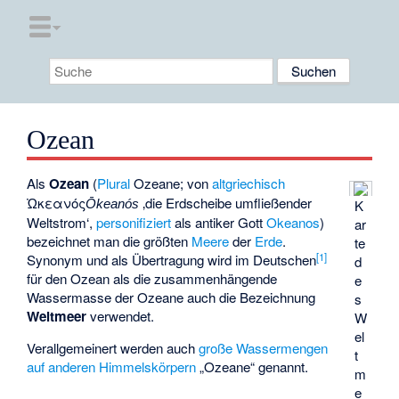
Ozean
Als
Ozean
(
Plural
Ozeane; von
altgriechisch
Ὠκεανός
‚die Erdscheibe umfließender
K
Ōkeanós
Weltstrom‘,
personifiziert
als antiker Gott
Okeanos
)
ar
bezeichnet man die größten
Meere
der
Erde
.
te
[
1
]
Synonym und als Übertragung wird im Deutschen
d
für den Ozean als die zusammenhängende
e
Wassermasse der Ozeane auch die Bezeichnung
s
Weltmeer
verwendet.
W
el
Verallgemeinert werden auch
große Wassermengen
t
auf anderen Himmelskörpern
„Ozeane“ genannt.
m
e