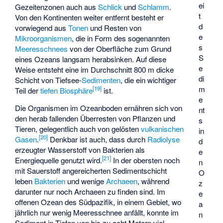
ei
Gezeitenzonen auch aus
Schlick
und
Schlamm
.
t
Von den Kontinenten weiter entfernt besteht er
d
vorwiegend aus
Tonen
und Resten von
e
Mikroorganismen
, die in Form des sogenannten
s
Meeresschnees
von der Oberfläche zum Grund
S
eines Ozeans langsam herabsinken. Auf diese
e
Weise entsteht eine im Durchschnitt 800 m dicke
di
Schicht von Tiefsee-
Sedimenten
, die ein wichtiger
m
[
19
]
Teil der
tiefen Biosphäre
ist.
e
Die Organismen im Ozeanboden ernähren sich von
nt
den herab fallenden Überresten von Pflanzen und
s
Tieren, gelegentlich auch von gelösten
vulkanischen
in
[
20
]
Gasen
.
Denkbar ist auch, dass durch
Radiolyse
d
erzeugter Wasserstoff von Bakterien als
e
[
21
]
Energiequelle genutzt wird.
In der obersten noch
n
mit Sauerstoff angereicherten Sedimentschicht
O
leben
Bakterien
und wenige
Archaeen
, während
z
darunter nur noch Archaeen zu finden sind. Im
e
offenen Ozean des Südpazifik, in einem Gebiet, wo
a
jährlich nur wenig Meeresschnee anfällt, konnte im
n
Sediment in Tiefen von bis zu acht Metern viel