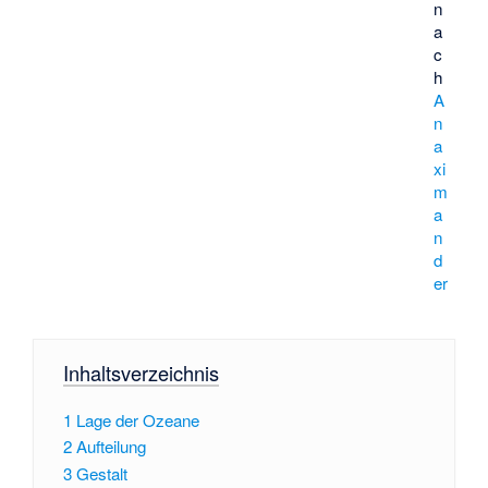
n
a
c
h
A
n
a
xi
m
a
n
d
er
Inhaltsverzeichnis
1
Lage der Ozeane
2
Aufteilung
3
Gestalt