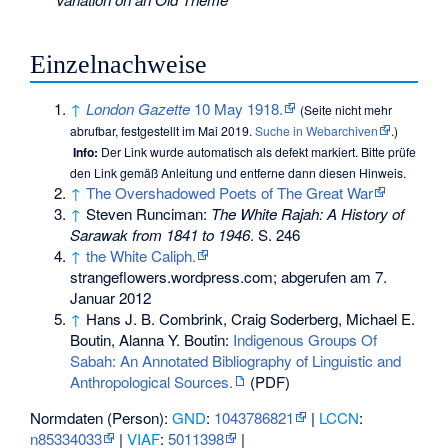
Einzelnachweise
↑
London Gazette
10 May 1918.
(
Seite nicht mehr
abrufbar
, festgestellt im Mai 2019.
Suche in Webarchiven
.)
Info:
Der Link wurde automatisch als defekt markiert. Bitte prüfe
den Link gemäß
Anleitung
und entferne dann diesen Hinweis.
↑
The Overshadowed Poets of The Great War
↑
Steven Runciman:
The White Rajah: A History of
Sarawak from 1841 to 1946
. S. 246
↑
the White Caliph.
strangeflowers.wordpress.com; abgerufen am 7.
Januar 2012
↑
Hans J. B. Combrink, Craig Soderberg, Michael E.
Boutin, Alanna Y. Boutin:
Indigenous Groups Of
Sabah: An Annotated Bibliography of Linguistic and
Anthropological Sources.
(PDF)
Normdaten (Person):
GND
:
1043786821
|
LCCN
:
n85334033
|
VIAF
:
5011398
|