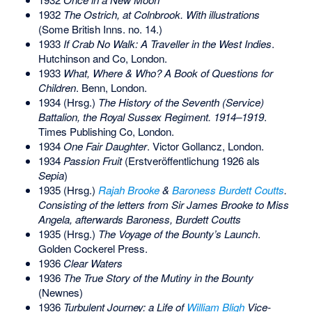
1932
The Ostrich, at Colnbrook. With illustrations
(Some British Inns. no. 14.)
1933
If Crab No Walk: A Traveller in the West Indies
.
Hutchinson and Co, London.
1933
What, Where & Who? A Book of Questions for
Children
. Benn, London.
1934 (Hrsg.)
The History of the Seventh (Service)
Battalion, the Royal Sussex Regiment. 1914–1919
.
Times Publishing Co, London.
1934
One Fair Daughter
. Victor Gollancz, London.
1934
Passion Fruit
(Erstveröffentlichung 1926 als
Sepia
)
1935 (Hrsg.)
Rajah Brooke
&
Baroness Burdett Coutts
.
Consisting of the letters from Sir James Brooke to Miss
Angela, afterwards Baroness, Burdett Coutts
1935 (Hrsg.)
The Voyage of the Bounty’s Launch
.
Golden Cockerel Press.
1936
Clear Waters
1936
The True Story of the Mutiny in the Bounty
(Newnes)
1936
Turbulent Journey: a Life of
William Bligh
Vice-