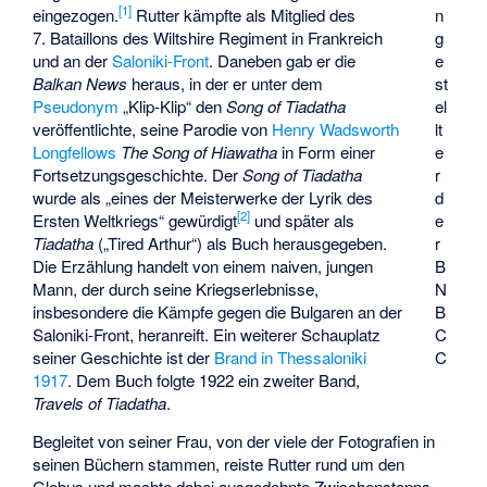
[1]
eingezogen.
Rutter kämpfte als Mitglied des
n
7. Bataillons des
Wiltshire Regiment
in Frankreich
g
und an der
Saloniki-Front
. Daneben gab er die
e
Balkan News
heraus, in der er unter dem
st
Pseudonym
„Klip-Klip“ den
Song of Tiadatha
el
veröffentlichte, seine Parodie von
Henry Wadsworth
lt
Longfellows
The Song of Hiawatha
in Form einer
e
Fortsetzungsgeschichte. Der
Song of Tiadatha
r
wurde als „eines der Meisterwerke der Lyrik des
d
[2]
Ersten Weltkriegs“ gewürdigt
und später als
e
Tiadatha
(„Tired Arthur“) als Buch herausgegeben.
r
Die Erzählung handelt von einem naiven, jungen
B
Mann, der durch seine Kriegserlebnisse,
N
insbesondere die Kämpfe gegen die Bulgaren an der
B
Saloniki-Front, heranreift. Ein weiterer Schauplatz
C
seiner Geschichte ist der
Brand in Thessaloniki
C
1917
. Dem Buch folgte 1922 ein zweiter Band,
Travels of Tiadatha
.
Begleitet von seiner Frau, von der viele der Fotografien in
seinen Büchern stammen, reiste Rutter rund um den
Globus und machte dabei ausgedehnte Zwischenstopps