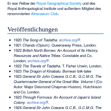
Er war
Fellow
der
Royal Geographical Society
und des
Royal Anthropological Institute
und außerdem Mitglied des
renommierten
Athenaeum Club
.
Veröffentlichungen
1920
The Song of Tiadatha
.
archive.org
.
1921
Chandu
(Opium). Queensway Press, London.
1922
British North Borneo: An Account of Its History,
Resources and Native Tribes
. Constable and Co,
London;
archive.org
.
1922
The Travels of Tiadatha
. T. Fisher Unwin, London.
1923
The Dragon of Kinabalu. Bornean folk-tales
1923
General Sir John Cowans G.C.B., G.C.M.G. The
Quartermaster-General of the Great War. Volume I
(Co-
Autor: Major Desmond Chapman-Huston). Hutchinson
and Co, London.
1923
Through Formosa: An Account of Japan’s Island
Colony
.
archive.org
.
1924
General Sir John Cowans G.C.B., G.C.M.G. The