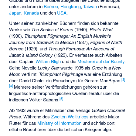
unter anderem in
Borneo
,
Hongkong
,
Taiwan
(Formosa),
Japan
,
Kanada
und den
USA
.
Unter seinen zahlreichen Büchern finden sich bekannte
Werke wie
The Scales of Karma
(1940),
Pirate Wind
(1930),
Triumphant Pilgrimage: An English Muslim’s
Journey from Sarawak to Mecca
(1937),
Pagans of North
Borneo
(1929), und
Through Formosa: An Account of
Japan’s Island Colony
(1923). Er verfasste auch Arbeiten
über Captain
William Bligh
und die
Meuterei auf der Bounty
.
Seine Novelle
Lucky Star
wurde 1935 als
Once in a New
Moon
verfilmt.
Triumphant Pilgrimage
war eine Erzählung
[3]
über David Chale, ein Pseudonym für Gerard MacBryan.
[4]
Mehrere seiner Veröffentlichungen gehören zur
linguistisch-anthrophologischen Quellenliteratur über die
[5]
indigenen Völker Sabahs.
Ab 1933 wurde er Mitinhaber des Verlags
Golden Cockerel
Press
. Während des
Zweiten Weltkriegs
arbeitete Major
Rutter für das
Ministry of Information
und schrieb dort
etliche Broschüren über die britischen Kriegserfolge.