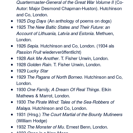
Quartermaster-General of the Great War Volume II
(Co-
Autor: Major Desmond Chapman-Huston). Hutchinson
and Co, London.
1925
Dog Days
(An anthology of poems on dogs)
1925
The New Baltic States and Their Future: an
Account of Lithuania, Latvia and Estonia
. Methuen,
London.
1926
Sepia
. Hutchinson and Co, London. (1934 als
Passion Fruit
wiederveröffentlicht)
1928
Ask Me Another
. T. Fisher Unwin, London.
1928
Golden Rain
. T. Fisher Unwin, London.
1929
Lucky Star
1929
The Pagans of North Borneo
. Hutchinson and Co,
London.
1930
One Family, A Dream Of Real Things
. Elkin
Mathews & Marrot, London.
1930
The Pirate Wind: Tales of the Sea-Robbers of
Malaya
. Hutchinson and Co, London.
1931 (Hrsg.)
The Court Martial of the Bounty Mutineers
(William Hodge)
1932
The Monster of Mu
. Ernest Benn, London.
1932
Once in a New Moon