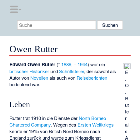
Owen Rutter
Edward Owen Rutter
(*
1889
; †
1944
) war ein
britischer
Historiker
und
Schriftsteller
, der sowohl als
E
Autor von
Novellen
als auch von
Reiseberichten
.
bedeutend war.
O
.
R
Leben
ut
te
Rutter trat 1910 in die Dienste der
North Borneo
r
Chartered Company
. Wegen des
Ersten Weltkriegs
al
kehrte er 1915 von British Nord Borneo nach
s
England zurück und wurde zum Kriegsdienst
A