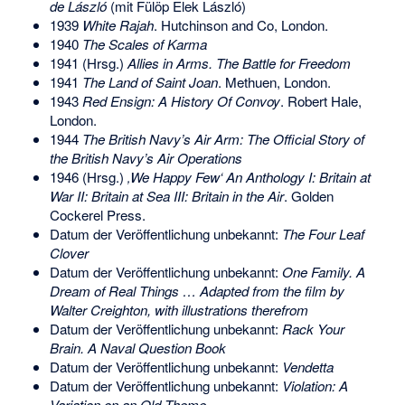
de László
(mit Fülöp Elek László)
1939
White Rajah
. Hutchinson and Co, London.
1940
The Scales of Karma
1941 (Hrsg.)
Allies in Arms. The Battle for Freedom
1941
The Land of Saint Joan
. Methuen, London.
1943
Red Ensign: A History Of Convoy
. Robert Hale,
London.
1944
The British Navy’s Air Arm: The Official Story of
the British Navy’s Air Operations
1946 (Hrsg.)
‚We Happy Few‘ An Anthology I: Britain at
War II: Britain at Sea III: Britain in the Air
. Golden
Cockerel Press.
Datum der Veröffentlichung unbekannt:
The Four Leaf
Clover
Datum der Veröffentlichung unbekannt:
One Family. A
Dream of Real Things … Adapted from the film by
Walter Creighton, with illustrations therefrom
Datum der Veröffentlichung unbekannt:
Rack Your
Brain. A Naval Question Book
Datum der Veröffentlichung unbekannt:
Vendetta
Datum der Veröffentlichung unbekannt:
Violation: A
Variation on an Old Theme