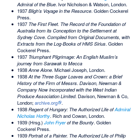
Admiral of the Blue
. Ivor Nicholson & Watson, London.
1937
Bligh’s Voyage in the Resource
. Golden Cockerel
Press.
1937
The First Fleet. The Record of the Foundation of
Australia from its Conception to the Settlement at
Sydney Cove. Compiled from Original Documents, with
Extracts from the Log-Books of HMS Sirius
. Golden
Cockerel Press.
1937
Triumphant Pilgrimage: An English Muslim’s
journey from Sarawak to Mecca
1938
Anne Alone
. Michael Joseph, London.
1938
At the Three Sugar Loaves and Crown: a Brief
History of the Firm of Messrs. Davison, Newman &
Company Now Incorporated with the West Indian
Produce Association Limited
. Davison, Newman & Co,
London;
archive.org
.
1938
Regent of Hungary: The Authorized Life of
Admiral
Nicholas Horthy
. Rich and Cowan, London.
1939 (Hrsg.)
John Fryer
of the Bounty
. Golden
Cockerel Press.
1939
Portrait of a Painter. The Authorized Life of
Philip