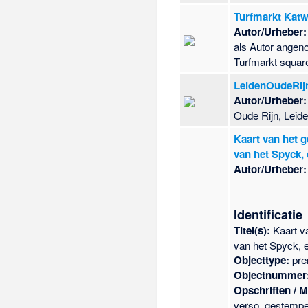
Turfmarkt Katw
Autor/Urheber:
als Autor angen
Turfmarkt square.
LeidenOudeRij
Autor/Urheber:
Oude Rijn, Leid
Kaart van het g
van het Spyck, 
Autor/Urheber:
Identificatie
Titel(s):
Kaart v
van het Spyck, en
Objecttype:
pre
Objectnummer
Opschriften / 
verso, gestempe