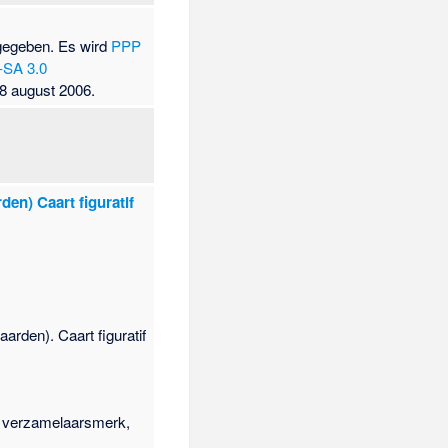
ngegeben. Es wird
PPP
-SA 3.0
 8 august 2006.
den) Caart figuratif
arden). Caart figuratif
, verzamelaarsmerk,