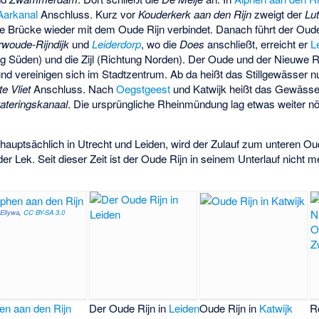
Aarkanal
Anschluss. Kurz vor
Kouderkerk aan den Rijn
zweigt der
Lut
se Brücke wieder mit dem Oude Rijn verbindet. Danach führt der Ou
rwoude-Rijndijk
und
Leiderdorp
, wo die
Does
anschließt, erreicht er
L
g Süden) und die
Zijl
(Richtung Norden). Der Oude und der
Nieuwe R
nd vereinigen sich im Stadtzentrum. Ab da heißt das Stillgewässer 
te Vliet
Anschluss. Nach
Oegstgeest
und Katwijk heißt das Gewäss
ateringskanaal
. Die ursprüngliche Rheinmündung lag etwas weiter nö
hauptsächlich in Utrecht und Leiden, wird der Zulauf zum unteren Ou
er Lek. Seit dieser Zeit ist der Oude Rijn in seinem Unterlauf nicht 
)
Ellywa
,
CC BY-SA 3.0
en aan den Rijn
Der Oude Rijn in
Leiden
Oude Rijn in
Katwijk
R