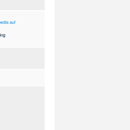
edia auf
ing