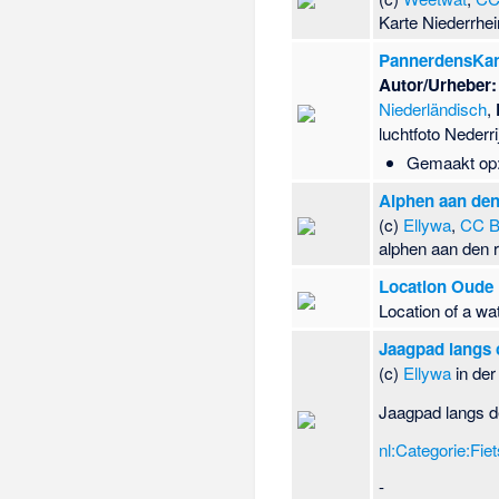
Karte Niederrhe
PannerdensKan
Autor/Urheber:
Niederländisch
,
luchtfoto Neder
Gemaakt op:
Alphen aan den 
(c)
Ellywa
,
CC B
alphen aan den r
Location Oude
Location of a wa
Jaagpad langs o
(c)
Ellywa
in de
Jaagpad langs de
nl:Categorie:Fiet
-