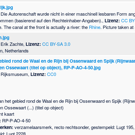
ijk.jpg
Die Autorenschaft wurde nicht in einer maschinell lesbaren Form a
ommen (basierend auf den Rechteinhaber-Angaben).,
Lizenz:
CC BY
 The canal at the front is actually a river: the
Rhine
. Picture taken at
n.jpg
Erik Zachte,
Lizenz:
CC BY-SA 3.0
en, Netherlands
ebied rond de Waal en de Rijn bij Ossenwaard en Spijk (Rijnwaar
en Ossewaart (titel op object), RP-P-AO-4-50.jpg
Rijksmuseum,
Lizenz:
CC0
an het gebied rond de Waal en de Rijn bij Ossenwaard en Spijk (Rijnwa
 Ossewaart (...) (titel op object)
nt kaart
:
RP-P-AO-4-50
Merken:
verzamelaarsmerk, recto rechtsonder, gestempeld: Lugt 195
ld: Lugt 2228