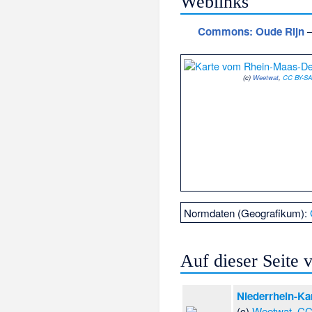
Weblinks
Commons
: Oude Rijn
–
(c)
Weetwat
,
CC BY-SA
Normdaten (Geografikum):
Auf dieser Seite
Niederrhein-Ka
(c)
Weetwat
,
CC