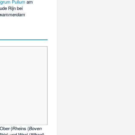
igrum Pullum
am
ude Rijn bei
wammerdam
(Ober-)Rheins (
Boven
Rhin
) und Waal (
Whaal
)