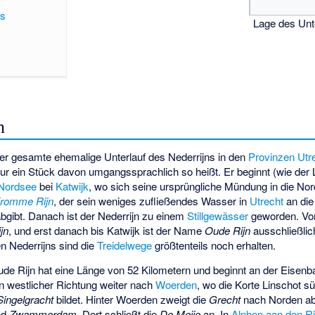
ns
Lage des Unt
n
der gesamte ehemalige Unterlauf des Nederrijns in den
Provinzen
Utr
ur ein Stück davon umgangssprachlich so heißt. Er beginnt (wie der 
Nordsee
bei
Katwijk
, wo sich seine ursprüngliche Mündung in die No
romme Rijn
, der sein weniges zufließendes Wasser in
Utrecht
an di
bgibt. Danach ist der Nederrijn zu einem
Stillgewässer
geworden. Von
jn
, und erst danach bis Katwijk ist der Name
Oude Rijn
ausschließlich
n Nederrijns sind die
Treidelwege
größtenteils noch erhalten.
Oude Rijn hat eine Länge von 52 Kilometern und beginnt an der Eisen
in westlicher Richtung weiter nach
Woerden
, wo die Korte Linschot 
Singelgracht
bildet. Hinter Woerden zweigt die
Grecht
nach Norden ab
nd
Zwammerdam
. Dort schließt die
De Meije
an. In
Alphen aan den Ri