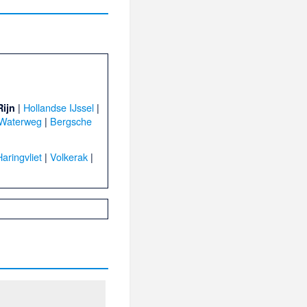
|
Hollandse IJssel
|
ijn
 Waterweg
|
Bergsche
Haringvliet
|
Volkerak
|