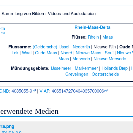
 Sammlung von Bildern, Videos und Audiodateien
Rhein-Maas-Delta
 3.0
Rhein
|
Maas
Flüsse:
(Geldersche) IJssel
|
Nederrijn
|
Nieuwe Rijn
|
Flussarme:
Oude R
Lek
|
Waal
|
Oude Maas
|
Noord
|
Nieuwe Maas
|
Spui
|
Nieuwe
Maas
|
Merwede
|
Nieuwe Merwede
IJsselmeer
|
Markermeer
|
Hollands Diep
|
Mündungsgebiete:
Grevelingen
|
Oosterschelde
GND
:
4085055-9
|
VIAF
:
4065147270464035700006
 verwendete Medien
rte.png
 BY-SA 3.0