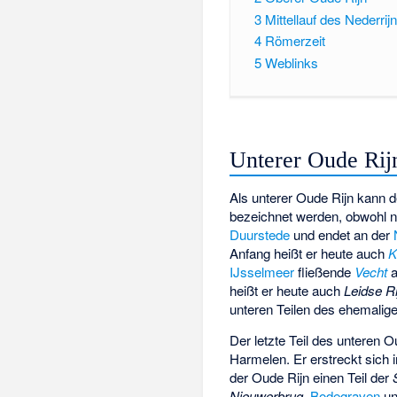
3
Mittellauf des Nederrij
4
Römerzeit
5
Weblinks
Unterer Oude Rij
Als unterer Oude Rijn kann 
bezeichnet werden, obwohl n
Duurstede
und endet an der
Anfang heißt er heute auch
K
IJsselmeer
fließende
Vecht
a
heißt er heute auch
Leidse Ri
unteren Teilen des ehemalige
Der letzte Teil des unteren 
Harmelen. Er erstreckt sich 
der Oude Rijn einen Teil der
Nieuwerbrug
,
Bodegraven
u