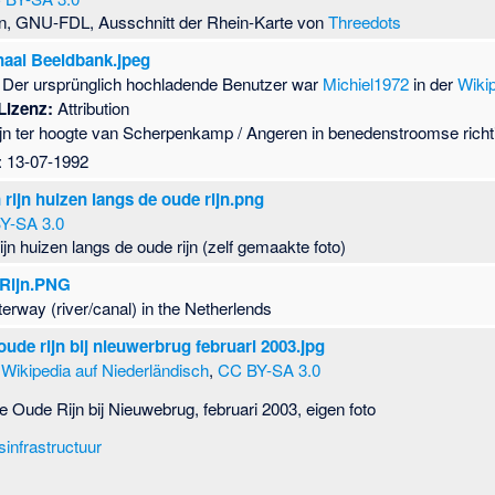
in, GNU-FDL, Ausschnitt der Rhein-Karte von
Threedots
aal Beeldbank.jpeg
Der ursprünglich hochladende Benutzer war
Michiel1972
in der
Wikip
Lizenz:
Attribution
rijn ter hoogte van Scherpenkamp / Angeren in benedenstroomse richt
 13-07-1992
rijn huizen langs de oude rijn.png
Y-SA 3.0
ijn huizen langs de oude rijn (zelf gemaakte foto)
 Rijn.PNG
terway (river/canal) in the Netherlends
ude rijn bij nieuwerbrug februari 2003.jpg
r
Wikipedia auf Niederländisch
,
CC BY-SA 3.0
 Oude Rijn bij Nieuwebrug, februari 2003, eigen foto
sinfrastructuur