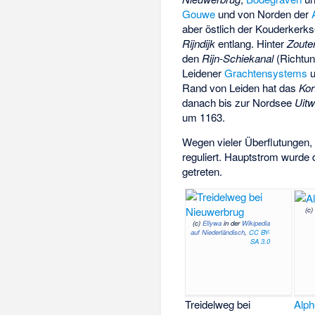
Gouwe
und von Norden der
aber östlich der Kouderkerk
Rijndijk
entlang. Hinter
Zoute
den
Rijn-Schiekanal
(Richtun
Leidener
Grachtensystems
u
Rand von Leiden hat das
Kor
danach bis zur Nordsee
Uitw
um 1163.
Wegen vieler Überflutungen, 
reguliert. Hauptstrom wurde d
getreten.
(c
(c)
Ellywa
in der
Wikipedia
auf Niederländisch
,
CC BY-
SA 3.0
Treidelweg bei
Alph