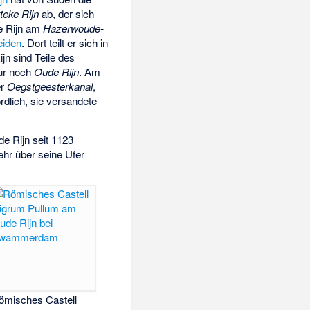
teke Rijn
ab, der sich
de Rijn am
Hazerwoude-
eiden
. Dort teilt er sich in
ijn
sind Teile des
nur noch
Oude Rijn
. Am
er
Oegstgeesterkanal
,
rdlich, sie versandete
de Rijn seit 1123
mehr über seine Ufer
ömisches Castell