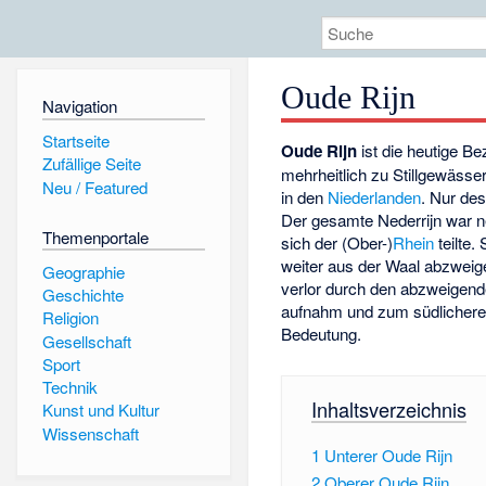
Oude Rijn
Navigation
Startseite
Oude Rijn
ist die heutige B
Zufällige Seite
mehrheitlich zu Stillgewäss
Neu / Featured
in den
Niederlanden
. Nur des
Der gesamte Nederrijn war 
Themenportale
sich der (Ober-)
Rhein
teilte.
weiter aus der Waal abzwei
Geographie
verlor durch den abzweigen
Geschichte
aufnahm und zum südlichere
Religion
Bedeutung.
Gesellschaft
Sport
Technik
Inhaltsverzeichnis
Kunst und Kultur
Wissenschaft
1
Unterer Oude Rijn
2
Oberer Oude Rijn