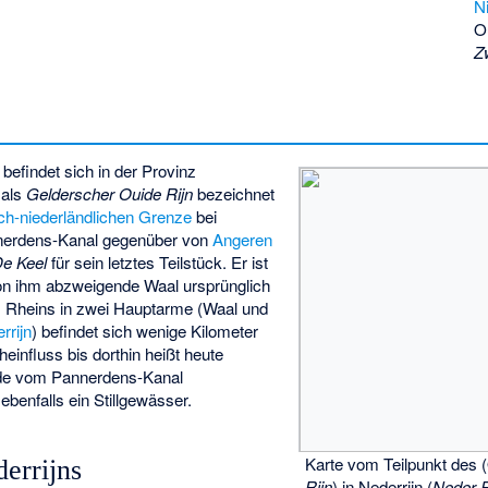
N
O
Z
n
befindet sich in der Provinz
 als
Gelderscher Ouide Rijn
bezeichnet
ch-niederländlichen Grenze
bei
nerdens-Kanal gegenüber von
Angeren
e Keel
für sein letztes Teilstück. Er ist
on ihm abzweigende Waal ursprünglich
s Rheins in zwei Hauptarme (Waal und
rrijn
) befindet sich wenige Kilometer
heinfluss bis dorthin heißt heute
nde vom Pannerdens-Kanal
ebenfalls ein Stillgewässer.
Karte vom Teilpunkt des 
derrijns
Rijn
) in Nederrijn (
Neder 