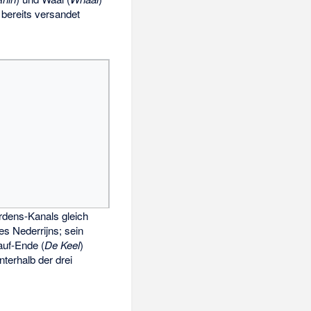
t bereits versandet
dens-Kanals gleich
es Nederrijns; sein
uf-Ende (
De Keel
)
nterhalb der drei