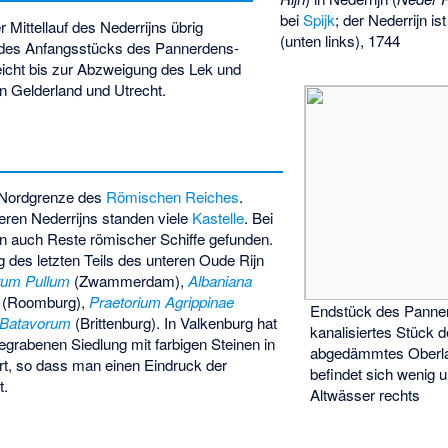
bei
Spijk
; der Nederrijn is
r Mittellauf des Nederrijns übrig
(unten links), 1744
ve des Anfangsstücks des Pannerdens-
reicht bis zur Abzweigung des Lek und
en Gelderland und Utrecht.
e Nordgrenze des
Römischen Reiches
.
teren Nederrijns standen viele
Kastelle
. Bei
n auch Reste römischer Schiffe gefunden.
 des letzten Teils des unteren Oude Rijn
rum Pullum
(Zwammerdam),
Albaniana
(Roomburg),
Praetorium Agrippinae
Endstück des Panner
Batavorum
(Brittenburg). In Valkenburg hat
kanalisiertes Stück d
grabenen Siedlung mit farbigen Steinen in
abgedämmtes Oberla
rt, so dass man einen Eindruck der
befindet sich wenig u
t.
Altwässer rechts