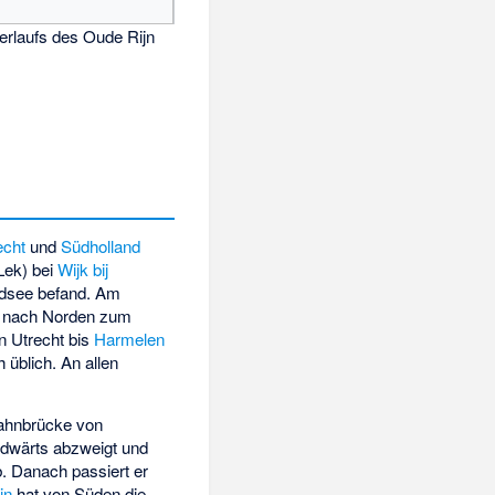
erlaufs des Oude Rijn
echt
und
Südholland
Lek) bei
Wijk bij
rdsee befand. Am
e nach Norden zum
 Utrecht bis
Harmelen
 üblich. An allen
bahnbrücke von
südwärts abzweigt und
. Danach passiert er
jn
hat von Süden die