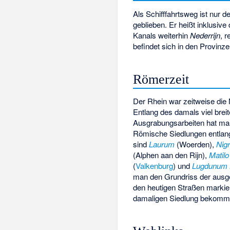
Als Schifffahrtsweg ist nur de
geblieben. Er heißt inklusi
Kanals weiterhin
Nederrijn
, 
befindet sich in den Provinz
Römerzeit
Der Rhein war zeitweise di
Entlang des damals viel brei
Ausgrabungsarbeiten hat ma
Römische Siedlungen entlang
sind
Laurum
(Woerden),
Nig
(Alphen aan den Rijn),
Matilo
(
Valkenburg
) und
Lugdunum 
man den Grundriss der ausge
den heutigen Straßen markie
damaligen Siedlung bekomm