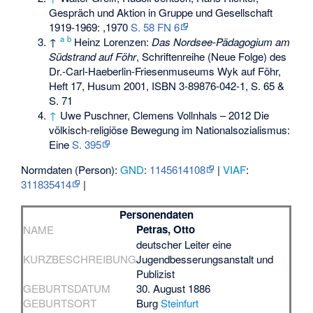
Gespräch und Aktion in Gruppe und Gesellschaft
1919-1969: ,1970
S. 58 FN 6
a
b
↑
Heinz Lorenzen:
Das Nordsee-Pädagogium am
Südstrand auf Föhr
, Schriftenreihe (Neue Folge) des
Dr.-Carl-Haeberlin-Friesenmuseums Wyk auf Föhr,
Heft 17, Husum 2001,
ISBN 3-89876-042-1
, S. 65 &
S. 71
↑
Uwe Puschner, Clemens Vollnhals – 2012 Die
völkisch-religiöse Bewegung im Nationalsozialismus:
Eine
S. 395
Normdaten (Person):
GND
:
1145614108
|
VIAF
:
311835414
|
Personendaten
Petras, Otto
NAME
deutscher Leiter eine
KURZBESCHREIBUNG
Jugendbesserungsanstalt und
Publizist
GEBURTSDATUM
30. August 1886
GEBURTSORT
Burg
Steinfurt