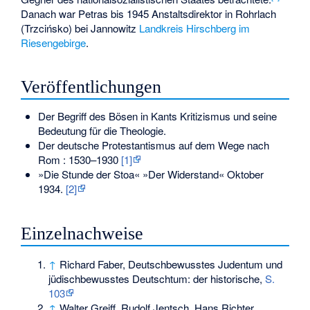
Danach war Petras bis 1945 Anstaltsdirektor in Rohrlach
(Trzcińsko) bei Jannowitz
Landkreis Hirschberg im
Riesengebirge
.
Veröffentlichungen
Der Begriff des Bösen in Kants Kritizismus und seine
Bedeutung für die Theologie.
Der deutsche Protestantismus auf dem Wege nach
Rom : 1530–1930
[1]
»Die Stunde der Stoa« »Der Widerstand« Oktober
1934.
[2]
Einzelnachweise
↑
Richard Faber, Deutschbewusstes Judentum und
jüdischbewusstes Deutschtum: der historische,
S.
103
↑
Walter Greiff, Rudolf Jentsch, Hans Richter,