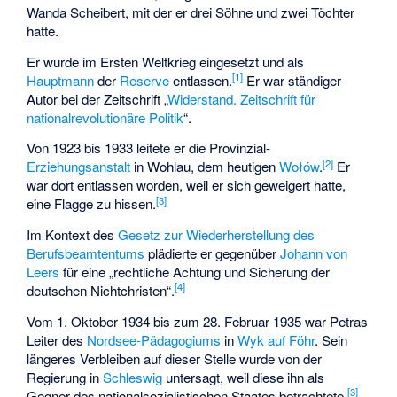
Wanda Scheibert, mit der er drei Söhne und zwei Töchter
hatte.
Er wurde im Ersten Weltkrieg eingesetzt und als
[1]
Hauptmann
der
Reserve
entlassen.
Er war ständiger
Autor bei der Zeitschrift „
Widerstand. Zeitschrift für
nationalrevolutionäre Politik
“.
Von 1923 bis 1933 leitete er die Provinzial-
[2]
Erziehungsanstalt
in Wohlau, dem heutigen
Wołów
.
Er
war dort entlassen worden, weil er sich geweigert hatte,
[3]
eine Flagge zu hissen.
Im Kontext des
Gesetz zur Wiederherstellung des
Berufsbeamtentums
plädierte er gegenüber
Johann von
Leers
für eine „rechtliche Achtung und Sicherung der
[4]
deutschen Nichtchristen“.
Vom 1. Oktober 1934 bis zum 28. Februar 1935 war Petras
Leiter des
Nordsee-Pädagogiums
in
Wyk auf Föhr
. Sein
längeres Verbleiben auf dieser Stelle wurde von der
Regierung in
Schleswig
untersagt, weil diese ihn als
[3]
Gegner des
nationalsozialistischen Staates
betrachtete.