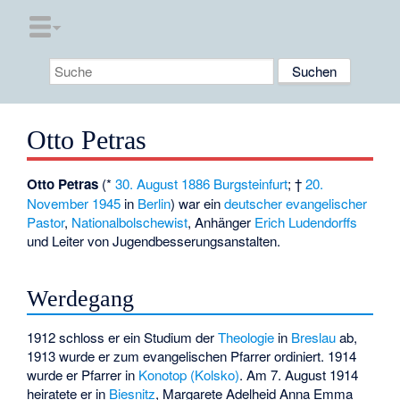
Otto Petras
Otto Petras
(*
30. August
1886
Burgsteinfurt
; †
20.
November
1945
in
Berlin
) war ein
deutscher
evangelischer
Pastor
,
Nationalbolschewist
, Anhänger
Erich Ludendorffs
und Leiter von Jugendbesserungsanstalten.
Werdegang
1912 schloss er ein Studium der
Theologie
in
Breslau
ab,
1913 wurde er zum evangelischen Pfarrer ordiniert. 1914
wurde er Pfarrer in
Konotop (Kolsko)
. Am 7. August 1914
heiratete er in
Biesnitz
, Margarete Adelheid Anna Emma