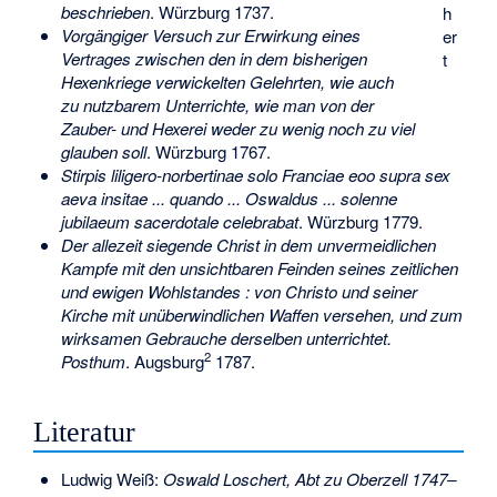
beschrieben
. Würzburg 1737.
h
Vorgängiger Versuch zur Erwirkung eines
er
Vertrages zwischen den in dem bisherigen
t
Hexenkriege verwickelten Gelehrten, wie auch
zu nutzbarem Unterrichte, wie man von der
Zauber- und Hexerei weder zu wenig noch zu viel
glauben soll
. Würzburg 1767.
Stirpis liligero-norbertinae solo Franciae eoo supra sex
aeva insitae ... quando ... Oswaldus ... solenne
jubilaeum sacerdotale celebrabat
. Würzburg 1779.
Der allezeit siegende Christ in dem unvermeidlichen
Kampfe mit den unsichtbaren Feinden seines zeitlichen
und ewigen Wohlstandes : von Christo und seiner
Kirche mit unüberwindlichen Waffen versehen, und zum
wirksamen Gebrauche derselben unterrichtet.
2
Posthum
. Augsburg
1787.
Literatur
Ludwig Weiß:
Oswald Loschert, Abt zu Oberzell 1747–