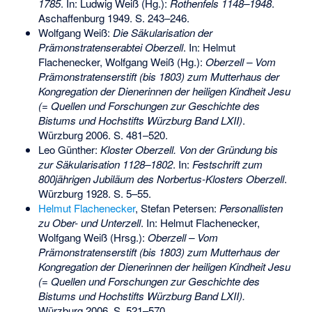
1785
. In: Ludwig Weiß (Hg.):
Rothenfels 1148–1948
.
Aschaffenburg 1949. S. 243–246.
Wolfgang Weiß:
Die Säkularisation der
Prämonstratenserabtei Oberzell
. In: Helmut
Flachenecker, Wolfgang Weiß (Hg.):
Oberzell – Vom
Prämonstratenserstift (bis 1803) zum Mutterhaus der
Kongregation der Dienerinnen der heiligen Kindheit Jesu
(= Quellen und Forschungen zur Geschichte des
Bistums und Hochstifts Würzburg Band LXII)
.
Würzburg 2006. S. 481–520.
Leo Günther:
Kloster Oberzell. Von der Gründung bis
zur Säkularisation 1128–1802
. In:
Festschrift zum
800jährigen Jubiläum des Norbertus-Klosters Oberzell
.
Würzburg 1928. S. 5–55.
Helmut Flachenecker
, Stefan Petersen:
Personallisten
zu Ober- und Unterzell
. In: Helmut Flachenecker,
Wolfgang Weiß (Hrsg.):
Oberzell – Vom
Prämonstratenserstift (bis 1803) zum Mutterhaus der
Kongregation der Dienerinnen der heiligen Kindheit Jesu
(= Quellen und Forschungen zur Geschichte des
Bistums und Hochstifts Würzburg Band LXII).
Würzburg 2006, S. 521–570.