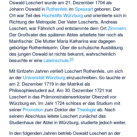
Oswald Loschert wurde am 21. Dezember 1704 als
Johann Oswald in
Rothenfels
im
Spessart
geboren. Der
Ort war Teil des
Hochstifts Würzburg
und orientierte sich in
Richtung der Metropole. Der Vater Loscherts, Andreas
Loschert, war Fähnrich und entstammte dem Ort
Zimmern
.
Der Großvater des späteren Abtes arbeitete hier noch als
Mainfischer. Die Mutter Maria Katharina war dagegen
gebürtige Rothenfelserin. Über die schulische Ausbildung
des jungen Oswald ist nichts bekannt, wahrscheinlich
[2]
besuchte er eine
Lateinschule
.
Mit fünfzehn Jahren verließ Loschert Rothenfels, um sich
an der
Universität Würzburg
einzuschreiben. So tauchte er
am 2. Dezember 1719 in der Matrikel als
Philosophiestudent auf. Am 30. Dezember 1721 trat
Loschert in das Prämonstratenserkloster Oberzell vor
Würzburg ein. Im Jahr 1724 schloss er das Studium mit
seiner
Promotion
zum Doktor der
Theologie
ab. Nach
seinem Abschluss leitete Loschert zunächst das
Studienhaus der Abtei in Würzburg, studierte jedoch weiter.
In den folgenden Jahren betrieb Oswald Loschert an der