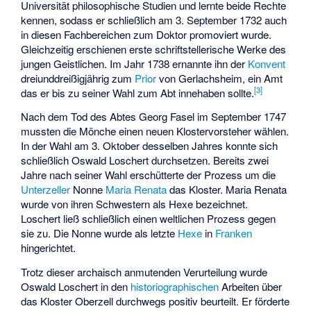
Universität philosophische Studien und lernte beide Rechte
kennen, sodass er schließlich am 3. September 1732 auch
in diesen Fachbereichen zum Doktor promoviert wurde.
Gleichzeitig erschienen erste schriftstellerische Werke des
jungen Geistlichen. Im Jahr 1738 ernannte ihn der
Konvent
dreiunddreißigjährig zum
Prior
von Gerlachsheim, ein Amt
[3]
das er bis zu seiner Wahl zum Abt innehaben sollte.
Nach dem Tod des Abtes Georg Fasel im September 1747
mussten die Mönche einen neuen Klostervorsteher wählen.
In der Wahl am 3. Oktober desselben Jahres konnte sich
schließlich Oswald Loschert durchsetzen. Bereits zwei
Jahre nach seiner Wahl erschütterte der Prozess um die
Unterzeller
Nonne
Maria Renata
das Kloster. Maria Renata
wurde von ihren Schwestern als Hexe bezeichnet.
Loschert ließ schließlich einen weltlichen Prozess gegen
sie zu. Die Nonne wurde als letzte
Hexe
in
Franken
hingerichtet.
Trotz dieser archaisch anmutenden Verurteilung wurde
Oswald Loschert in den
historiographischen
Arbeiten über
das Kloster Oberzell durchwegs positiv beurteilt. Er förderte