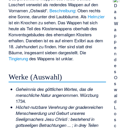
Loschert verweist als redendes Wappen auf den
D
Vornamen „Ostwald“.
Beschreibung
: Oben rechts
a
eine Sonne, darunter drei Laubbäume. Als
Helmzier
s
ist ein Knochen zu sehen. Das Wappen hat sich
W
heute als Teil des Klosterwappens oberhalb des
a
Konventsgebäudes des ehemaligen Klosters
p
erhalten. Daneben ist es auf einem Exlibri aus dem
p
18. Jahrhundert zu finden. Hier sind statt drei
e
Bäume, insgesamt sieben dargestellt. Die
n
Tingierung
des Wappens ist unklar.
d
e
s
Werke (Auswahl)
O
s
Geheimnis des göttlichen Wortes, das die
w
menschliche Natur angenommen
. Würzburg
al
1734.
d
Höchst-nutzbare Verehrung der gnadenreichen
L
Menschwerdung und Geburt unseres
o
Seeligmachers Jesu Christi : bestehend in
s
gottseeligen Betrachtungen ... ; in drey Teilen
c