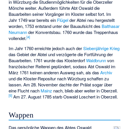
in Würzburg die Studienmöglichkeiten für die Oberzeller
Mönche weiter. Außerdem führte Abt Oswald die
Bauarbeiten seiner Vorgänger im Kloster selbst fort. Im
Jahr 1749 war bereits ein
Flügel
der Abtei neu hergestellt
worden, 1753 entstand unter der Bauaufsicht des
Balthasar
Neumann
der Konventsbau. 1760 wurde das Treppenhaus
[4]
vollendet.
Im Jahr 1760 erreichte jedoch auch der
Siebenjährige Krieg
das Gebiet der Abtei und verzögerte die Fortführung der
Bauarbeiten. 1761 wurde das Klosterdorf
Waldbrunn
von
französischer Reiterei geplündert, sodass Abt Oswald im
März 1761 keinen anderen Ausweg sah, als das
Archiv
und die Kloster-Repositur nach Würzburg schaffen zu
lassen. Am 28. November dachte der Prälat sogar über
eine Flucht nach
Mainz
nach, blieb aber weiter in Oberzell.
[5]
Am 27. August 1785 starb Oswald Loschert in Oberzell.
Wappen
Das persönliche Wappen des Abtes Oswald