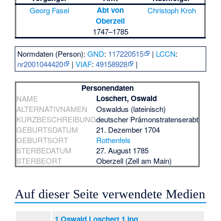
Abt von
Georg Fasel
Christoph Kroh
Oberzell
1747–1785
Normdaten (Person):
GND
:
117220515
|
LCCN
:
nr2001044420
|
VIAF
:
49158928
|
Personendaten
Loschert, Oswald
NAME
ALTERNATIVNAMEN
Oswaldus (lateinisch)
KURZBESCHREIBUNG
deutscher Prämonstratenserabt
GEBURTSDATUM
21. Dezember 1704
GEBURTSORT
Rothenfels
STERBEDATUM
27. August 1785
STERBEORT
Oberzell (Zell am Main)
Auf dieser Seite verwendete Medien
1 Oswald Loschert 1.jpg