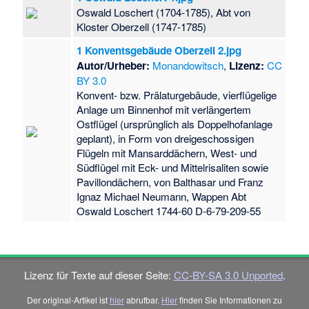
Oswald Loschert (1704-1785), Abt von
Kloster Oberzell (1747-1785)
1 Konventsgebäude Oberzell 2.jpg
Autor/Urheber:
Monandowitsch
,
Lizenz:
CC
BY 3.0
Konvent- bzw. Prälaturgebäude, vierflügelige
Anlage um Binnenhof mit verlängertem
Ostflügel (ursprünglich als Doppelhofanlage
geplant), in Form von dreigeschossigen
Flügeln mit Mansarddächern, West- und
Südflügel mit Eck- und Mittelrisaliten sowie
Pavillondächern, von Balthasar und Franz
Ignaz Michael Neumann, Wappen Abt
Oswald Loschert 1744-60 D-6-79-209-55
Lizenz für Texte auf dieser Seite:
CC-BY-SA 3.0 Unported
.
Der original-Artikel ist
hier
abrufbar.
Hier
finden Sie Informationen zu