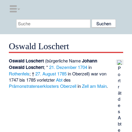
Oswald Loschert
Oswald Loschert
(bürgerliche Name
Johann
Oswald Loschert
; *
21. Dezember
1704
in
P
Rothenfels
; †
27. August
1785
in
Oberzell
) war von
o
1747 bis 1785 vorletzter
Abt
des
rt
Prämonstratenserklosters Oberzell
in
Zell am Main
.
r
ät
d
e
s
A
bt
e