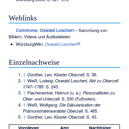
Weblinks
Commons
: Oswald Loschert
– Sammlung von
Bildern, Videos und Audiodateien
WürzburgWiki:
Oswald Loschert
Einzelnachweise
↑
Günther, Leo:
Kloster Oberzell
. S. 36.
↑
Weiß, Ludwig:
Oswald Loschert, Abt zu Oberzell
1747–1785
. S. 243.
↑
Flachenecker, Helmut (u. a.):
Personallisten zu
Ober- und Unterzell
. S. 530 (Fußnoten).
↑
Weiß, Wolfgang:
Die Säkularisation der
Prämonstratenserabtei Oberzell
. S. 485.
↑
Günther, Leo:
Kloster Oberzell.
S. 43.
Vorgänger
Amt
Nachfolger