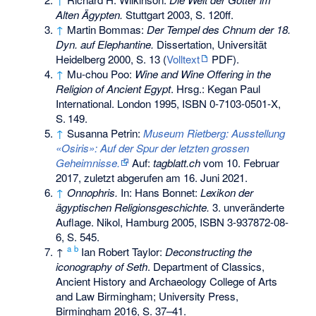
Alten Ägypten.
Stuttgart 2003, S. 120ff.
↑
Martin Bommas:
Der Tempel des Chnum der 18.
Dyn. auf Elephantine.
Dissertation, Universität
Heidelberg 2000, S. 13 (
Volltext
PDF).
↑
Mu-chou Poo:
Wine and Wine Offering in the
Religion of Ancient Egypt
. Hrsg.: Kegan Paul
International. London 1995,
ISBN 0-7103-0501-X
,
S.
149
.
↑
Susanna Petrin:
Museum Rietberg: Ausstellung
«Osiris»: Auf der Spur der letzten grossen
Geheimnisse.
Auf:
tagblatt.ch
vom 10. Februar
2017, zuletzt abgerufen am 16. Juni 2021.
↑
Onnophris.
In: Hans Bonnet:
Lexikon der
ägyptischen Religionsgeschichte.
3. unveränderte
Auflage. Nikol, Hamburg 2005,
ISBN 3-937872-08-
6
, S. 545.
a
b
↑
Ian Robert Taylor:
Deconstructing the
iconography of Seth
. Department of Classics,
Ancient History and Archaeology College of Arts
and Law Birmingham; University Press,
Birmingham 2016, S. 37–41.