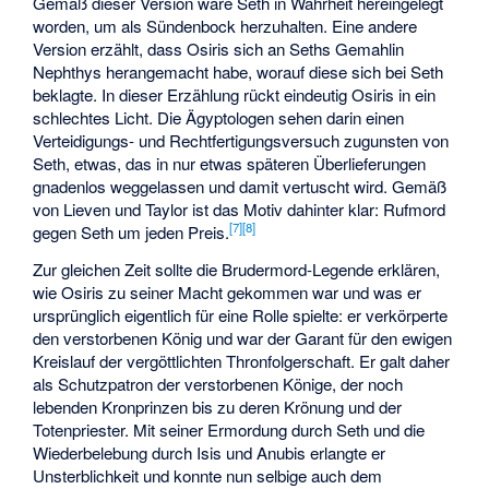
Gemäß dieser Version wäre Seth in Wahrheit hereingelegt
worden, um als Sündenbock herzuhalten. Eine andere
Version erzählt, dass Osiris sich an Seths Gemahlin
Nephthys herangemacht habe, worauf diese sich bei Seth
beklagte. In dieser Erzählung rückt eindeutig Osiris in ein
schlechtes Licht. Die Ägyptologen sehen darin einen
Verteidigungs- und Rechtfertigungsversuch zugunsten von
Seth, etwas, das in nur etwas späteren Überlieferungen
gnadenlos weggelassen und damit vertuscht wird. Gemäß
von Lieven und Taylor ist das Motiv dahinter klar: Rufmord
[
7
]
[
8
]
gegen Seth um jeden Preis.
Zur gleichen Zeit sollte die Brudermord-Legende erklären,
wie Osiris zu seiner Macht gekommen war und was er
ursprünglich eigentlich für eine Rolle spielte: er verkörperte
den verstorbenen König und war der Garant für den ewigen
Kreislauf der vergöttlichten Thronfolgerschaft. Er galt daher
als Schutzpatron der verstorbenen Könige, der noch
lebenden Kronprinzen bis zu deren Krönung und der
Totenpriester. Mit seiner Ermordung durch Seth und die
Wiederbelebung durch Isis und Anubis erlangte er
Unsterblichkeit und konnte nun selbige auch dem