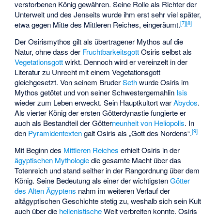
verstorbenen König gewähren. Seine Rolle als Richter der
Unterwelt und des Jenseits wurde ihm erst sehr viel später,
[
7
]
[
8
]
etwa gegen Mitte des Mittleren Reiches, eingeräumt.
Der Osirismythos gilt als übertragener Mythos auf die
Natur, ohne dass der
Fruchtbarkeitsgott
Osiris selbst als
Vegetationsgott
wirkt. Dennoch wird er vereinzelt in der
Literatur zu Unrecht mit einem Vegetationsgott
gleichgesetzt. Von seinem Bruder
Seth
wurde Osiris im
Mythos getötet und von seiner Schwestergemahlin
Isis
wieder zum Leben erweckt. Sein Hauptkultort war
Abydos
.
Als vierter König der ersten Götterdynastie fungierte er
auch als Bestandteil der Götter
neunheit von Heliopolis
. In
[
9
]
den
Pyramidentexten
galt Osiris als „Gott des Nordens“.
Mit Beginn des
Mittleren Reiches
erhielt Osiris in der
ägyptischen Mythologie
die gesamte Macht über das
Totenreich und stand seither in der Rangordnung über dem
König. Seine Bedeutung als einer der wichtigsten
Götter
des Alten Ägyptens
nahm im weiteren Verlauf der
altägyptischen Geschichte stetig zu, weshalb sich sein Kult
auch über die
hellenistische
Welt verbreiten konnte. Osiris