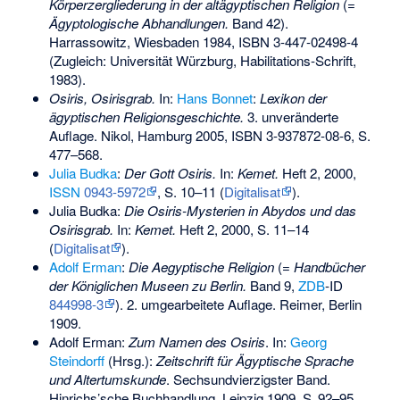
Körperzergliederung in der altägyptischen Religion
(=
Ägyptologische Abhandlungen.
Band 42).
Harrassowitz, Wiesbaden 1984,
ISBN 3-447-02498-4
(Zugleich: Universität Würzburg, Habilitations-Schrift,
1983).
Osiris, Osirisgrab.
In:
Hans Bonnet
:
Lexikon der
ägyptischen Religionsgeschichte.
3. unveränderte
Auflage. Nikol, Hamburg 2005,
ISBN 3-937872-08-6
, S.
477–568.
Julia Budka
:
Der Gott Osiris.
In:
Kemet.
Heft 2, 2000,
ISSN
0943-5972
, S. 10–11 (
Digitalisat
).
Julia Budka:
Die Osiris-Mysterien in Abydos und das
Osirisgrab.
In:
Kemet.
Heft 2, 2000, S. 11–14
(
Digitalisat
).
Adolf Erman
:
Die Aegyptische Religion
(=
Handbücher
der Königlichen Museen zu Berlin.
Band 9,
ZDB
-ID
844998-3
). 2. umgearbeitete Auflage. Reimer, Berlin
1909.
Adolf Erman:
Zum Namen des Osiris
. In:
Georg
Steindorff
(Hrsg.):
Zeitschrift für Ägyptische Sprache
und Altertumskunde
. Sechsundvierzigster Band.
Hinrichs’sche Buchhandlung, Leipzig 1909,
S.
92–95