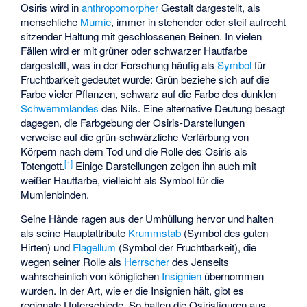
Osiris wird in
anthropomorpher
Gestalt dargestellt, als
menschliche
Mumie
, immer in stehender oder steif aufrecht
sitzender Haltung mit geschlossenen Beinen. In vielen
Fällen wird er mit grüner oder schwarzer Hautfarbe
dargestellt, was in der Forschung häufig als
Symbol
für
Fruchtbarkeit gedeutet wurde: Grün beziehe sich auf die
Farbe vieler Pflanzen, schwarz auf die Farbe des dunklen
Schwemmlandes
des Nils. Eine alternative Deutung besagt
dagegen, die Farbgebung der Osiris-Darstellungen
verweise auf die grün-schwärzliche Verfärbung von
Körpern nach dem Tod und die Rolle des Osiris als
[
1
]
Totengott.
Einige Darstellungen zeigen ihn auch mit
weißer Hautfarbe, vielleicht als Symbol für die
Mumienbinden.
Seine Hände ragen aus der Umhüllung hervor und halten
als seine Hauptattribute
Krummstab
(Symbol des guten
Hirten) und
Flagellum
(Symbol der Fruchtbarkeit), die
wegen seiner Rolle als
Herrscher
des Jenseits
wahrscheinlich von königlichen
Insignien
übernommen
wurden. In der Art, wie er die Insignien hält, gibt es
regionale Unterschiede. So halten die Osirisfiguren aus