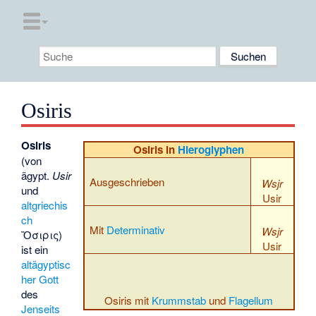
Osiris
Osiris
Osiris in
Hieroglyphen
(von
ägypt.
Usir
Ausgeschrieben
Wsjr
und
Usir
altgriechis
ch
Mit
Determinativ
Wsjr
Ὄσιρις
)
Usir
ist ein
altägyptisc
her Gott
des
Osiris mit
Krummstab
und
Flagellum
Jenseits