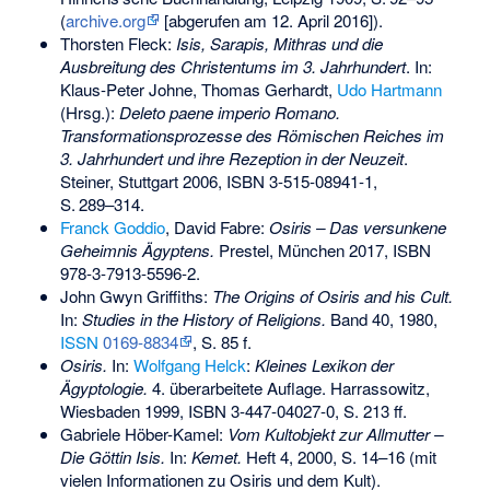
(
archive.org
[abgerufen am 12. April 2016]).
Thorsten Fleck:
Isis, Sarapis, Mithras und die
Ausbreitung des Christentums im 3. Jahrhundert
. In:
Klaus-Peter Johne, Thomas Gerhardt,
Udo Hartmann
(Hrsg.):
Deleto paene imperio Romano.
Transformationsprozesse des Römischen Reiches im
3. Jahrhundert und ihre Rezeption in der Neuzeit
.
Steiner, Stuttgart 2006,
ISBN 3-515-08941-1
,
S.
289–314
.
Franck Goddio
, David Fabre:
Osiris – Das versunkene
Geheimnis Ägyptens.
Prestel, München 2017,
ISBN
978-3-7913-5596-2
.
John Gwyn Griffiths:
The Origins of Osiris and his Cult.
In:
Studies in the History of Religions.
Band 40, 1980,
ISSN
0169-8834
, S. 85 f.
Osiris.
In:
Wolfgang Helck
:
Kleines Lexikon der
Ägyptologie.
4. überarbeitete Auflage. Harrassowitz,
Wiesbaden 1999,
ISBN 3-447-04027-0
, S. 213 ff.
Gabriele Höber-Kamel:
Vom Kultobjekt zur Allmutter –
Die Göttin Isis.
In:
Kemet.
Heft 4, 2000, S. 14–16 (mit
vielen Informationen zu Osiris und dem Kult).