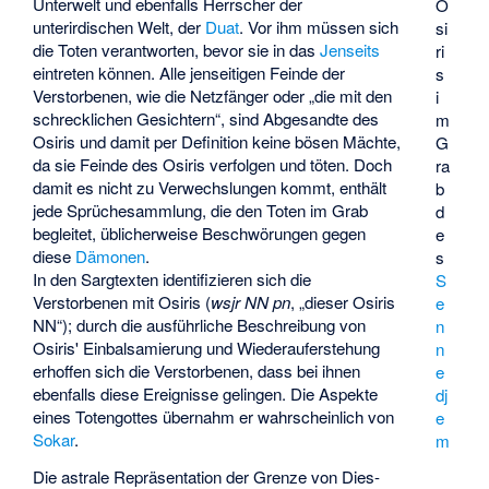
Unterwelt und ebenfalls Herrscher der
O
unterirdischen Welt, der
Duat
. Vor ihm müssen sich
si
die Toten verantworten, bevor sie in das
Jenseits
ri
eintreten können. Alle jenseitigen Feinde der
s
Verstorbenen, wie die Netzfänger oder „die mit den
i
schrecklichen Gesichtern“, sind Abgesandte des
m
Osiris und damit per Definition keine bösen Mächte,
G
da sie Feinde des Osiris verfolgen und töten. Doch
ra
damit es nicht zu Verwechslungen kommt, enthält
b
jede Sprüchesammlung, die den Toten im Grab
d
begleitet, üblicherweise Beschwörungen gegen
e
diese
Dämonen
.
s
In den Sargtexten identifizieren sich die
S
Verstorbenen mit Osiris (
wsjr NN pn
, „dieser Osiris
e
NN“); durch die ausführliche Beschreibung von
n
Osiris' Einbalsamierung und Wiederauferstehung
n
erhoffen sich die Verstorbenen, dass bei ihnen
e
ebenfalls diese Ereignisse gelingen. Die Aspekte
dj
eines Totengottes übernahm er wahrscheinlich von
e
Sokar
.
m
Die astrale Repräsentation der Grenze von Dies-