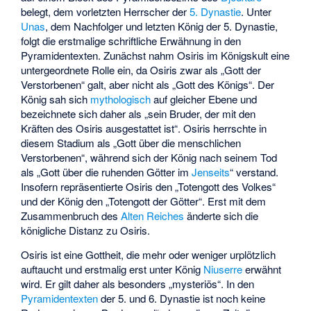
belegt, dem vorletzten Herrscher der
5. Dynastie
. Unter
Unas
, dem Nachfolger und letzten König der 5. Dynastie,
folgt die erstmalige schriftliche Erwähnung in den
Pyramidentexten. Zunächst nahm Osiris im Königskult eine
untergeordnete Rolle ein, da Osiris zwar als „Gott der
Verstorbenen“ galt, aber nicht als „Gott des Königs“. Der
König sah sich
mythologisch
auf gleicher Ebene und
bezeichnete sich daher als „sein Bruder, der mit den
Kräften des Osiris ausgestattet ist“. Osiris herrschte in
diesem Stadium als „Gott über die menschlichen
Verstorbenen“, während sich der König nach seinem Tod
als „Gott über die ruhenden Götter im
Jenseits
“ verstand.
Insofern repräsentierte Osiris den „Totengott des Volkes“
und der König den „Totengott der Götter“. Erst mit dem
Zusammenbruch des
Alten Reiches
änderte sich die
königliche Distanz zu Osiris.
Osiris ist eine Gottheit, die mehr oder weniger urplötzlich
auftaucht und erstmalig erst unter König
Niuserre
erwähnt
wird. Er gilt daher als besonders „mysteriös“. In den
Pyramidentexten
der 5. und 6. Dynastie ist noch keine