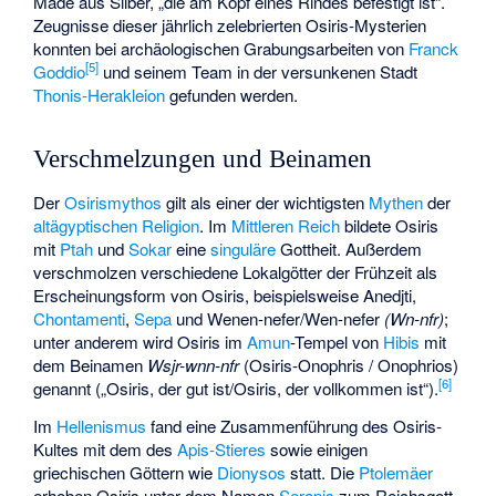
Made aus Silber, „die am Kopf eines Rindes befestigt ist“.
Zeugnisse dieser jährlich zelebrierten Osiris-Mysterien
konnten bei archäologischen Grabungsarbeiten von
Franck
[
5
]
Goddio
und seinem Team in der versunkenen Stadt
Thonis-Herakleion
gefunden werden.
Verschmelzungen und Beinamen
Der
Osirismythos
gilt als einer der wichtigsten
Mythen
der
altägyptischen Religion
. Im
Mittleren Reich
bildete Osiris
mit
Ptah
und
Sokar
eine
singuläre
Gottheit. Außerdem
verschmolzen verschiedene Lokalgötter der Frühzeit als
Erscheinungsform von Osiris, beispielsweise
Anedjti
,
Chontamenti
,
Sepa
und Wenen-nefer/Wen-nefer
(Wn-nfr)
;
unter anderem wird Osiris im
Amun
-Tempel von
Hibis
mit
dem Beinamen
Wsjr-wnn-nfr
(Osiris-Onophris / Onophrios)
[
6
]
genannt („Osiris, der gut ist/Osiris, der vollkommen ist“).
Im
Hellenismus
fand eine Zusammenführung des Osiris-
Kultes mit dem des
Apis-Stieres
sowie einigen
griechischen Göttern wie
Dionysos
statt. Die
Ptolemäer
erhoben Osiris unter dem Namen
Serapis
zum Reichsgott