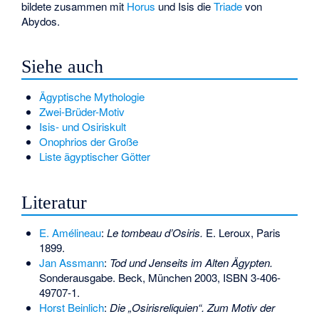
bildete zusammen mit
Horus
und Isis die
Triade
von
Abydos.
Siehe auch
Ägyptische Mythologie
Zwei-Brüder-Motiv
Isis- und Osiriskult
Onophrios der Große
Liste ägyptischer Götter
Literatur
E. Amélineau
:
Le tombeau d’Osiris.
E. Leroux, Paris
1899.
Jan Assmann
:
Tod und Jenseits im Alten Ägypten.
Sonderausgabe. Beck, München 2003,
ISBN 3-406-
49707-1
.
Horst Beinlich
:
Die „Osirisreliquien“. Zum Motiv der