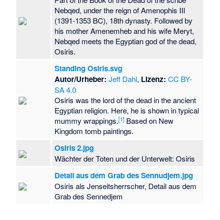
Nebqed, under the reign of Amenophis III
(1391-1353 BC), 18th dynasty. Followed by
his mother Amenemheb and his wife Meryt,
Nebqed meets the Egyptian god of the dead,
Osiris.
Standing Osiris.svg
Autor/Urheber:
Jeff Dahl
,
Lizenz:
CC BY-
SA 4.0
Osiris was the lord of the dead in the ancient
Egyptian religion. Here, he is shown in typical
[
1
]
mummy wrappings.
Based on New
Kingdom tomb paintings.
Osiris 2.jpg
Wächter der Toten und der Unterwelt: Osiris
Detail aus dem Grab des Sennudjem.jpg
Osiris als Jenseitsherrscher, Detail aus dem
Grab des Sennedjem