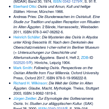
(MDAIK) Band 30, 1974,
ISSN
0342-1279
, S. 91 ff.
Eberhard Otto
:
Osiris und Amun, Kult und heilige
Stätten.
Hirmer, München 1966.
Andreas Pries:
Die Stundenwachen im Osiriskult. Eine
Studie zur Tradition und späten Rezeption von Ritualen
im Alten Ägypten.
2 Bände, Harrassowitz, Wiesbaden
2011,
ISBN 978-3-447-06262-6
.
Heinrich Schäfer
:
Die Mysterien des Osiris in Abydos
unter König Sesostris III. Nach dem Denkstein des
Oberschatzmeisters I-cher-nofret im Berliner Museum
(=
Untersuchungen zur Geschichte und
Altertumskunde Ägyptens.
Band 4, Heft 2,
ZDB
-ID
502520-5
). Hinrichs, Leipzig 1904.
Mark Smith
:
Following Osiris. Perspectives on the
Osirian Afterlife from Four Millennia.
Oxford University
Press, Oxford 2017,
ISBN 978-0-19-958222-8
.
Richard H. Wilkinson
:
Die Welt der Götter im Alten
Ägypten. Glaube, Macht, Mythologie.
Theiss, Stuttgart
2003,
ISBN 3-8062-1819-6
.
Jürgen Zeidler
:
Zur Etymologie des Gottesnamens
Osiris.
In:
Studien zur altägyptischen Kultur.
(SAK)
Band 28, 2000,
ISSN
0340-2215
, S. 309–316