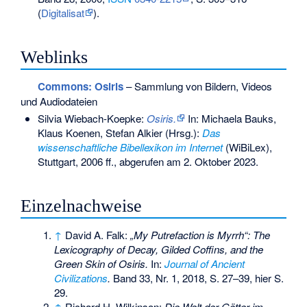
(
Digitalisat
).
Weblinks
Commons
: Osiris
– Sammlung von Bildern, Videos
und Audiodateien
Silvia Wiebach-Koepke:
Osiris.
In: Michaela Bauks,
Klaus Koenen, Stefan Alkier (Hrsg.):
Das
wissenschaftliche Bibellexikon im Internet
(WiBiLex),
Stuttgart, 2006 ff., abgerufen am 2. Oktober 2023.
Einzelnachweise
↑
David A. Falk:
„My Putrefaction is Myrrh“: The
Lexicography of Decay, Gilded Coffins, and the
Green Skin of Osiris.
In:
Journal of Ancient
Civilizations
.
Band 33, Nr. 1, 2018, S. 27–39, hier S.
29.
↑
Richard H. Wilkinson:
Die Welt der Götter im