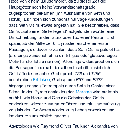
Rede von einem „Brudermord“, da zu dieser Zeit die
Hauptgötter noch keine Verwandtschaftsgrade
zugesprochen bekamen (mit Ausnahme von Seth und
Horus). Es finden sich zunächst nur vage Andeutungen,
dass Seth Osiris etwas angetan hat. Sie beschreiben, dass
Osiris „auf seiner Seite liegend“ aufgefunden wurde, eine
Umschreibung für den Sturz oder Tod einer Person. Erst
später, ab der Mitte der 6. Dynastie, erscheinen erste
Passagen, die davon erzählen, dass Seth Osiris getötet hat
(allerdings zunächst, ohne ein triftiges oder glaubwürdiges
Motiv für die Tat zu nennen). Allerdings widersprechen sich
die Passagen innerhalb derselben Inschrift hinsichtlich
Osiris' Todesursache: Grabspruch
T26
und
T196
beschreiben
Ertrinken
, Grabspruch
P53
und
P522
hingegen nennen Tottrampeln durch Seth in Gestalt eines
Stiers. In den Pyramidentexten des
Merenre
wird erstmals
erzählt, wie Horus und Geb die Gebeine des Osiris
entdecken, wieder zusammenführen und mit Unterstützung
von Isis den Getöteten wieder zum Leben erwecken und
ihn dadurch unsterblich machen.
Ägyptologen wie Raymond Oliver Faulkner, Alexandra von