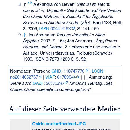
a
b
↑
Alexandra von Lieven:
Seth ist im Recht,
Osiris ist im Unrecht! - Sethkultorte und ihre Version
des Osiris-Mythos
. In:
Zeitschrift für Ägyptische
Sprache und Altertumskunde.
(ZÄS) Band 133, Heft
2, 2006,
ISSN
0044-216X
, S. 141–150.
↑
Jan Assmann:
Tod und Jenseits im Alten
Ägypten.
2003, S. 164; Jan Assmann:
Ägyptische
Hymnen und Gebete.
2. verbesserte und erweiterte
Auflage. Universitätsverlag, Freiburg (Schweiz)
1999,
ISBN 3-7278-1230-3
, S. 52.
Normdaten (Person):
GND
:
118747770
|
LCCN
:
no2014052767
|
VIAF
:
61789844
|
|
| Anmerkung:
Siehe auch
GND
120173247
für Osiris Hemag, „des
Gottes Osiris spezielle Erscheinungsform“.
Auf dieser Seite verwendete Medien
Osiris bookofthedead.JPG
Part of the Book of the Dead of the scribe