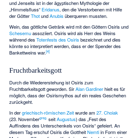
und Jenseits ist in der ägyptischen Mythologie der
„Himmelsfluss“
Eridanus
, den die Verstorbenen mit Hilfe
der Götter
Thot
und
Anubis
überqueren mussten.
Wein, das göttliche Getränk wird mit den Göttern Osiris und
Schesemu
assoziiert. Osiris wird als Herr des Weins
während des
Totenfests des Osiris
bezeichnet und dies
könnte so interpretiert werden, dass er der Spender des
[
4
]
Bankettweins war.
Fruchtbarkeitsgott
Durch die Wiedererstehung ist Osiris zum
Fruchtbarkeitsgott geworden. Sir
Alan Gardiner
hielt es für
möglich, dass der Osirismythos auf ein reales Geschehen
zurückgeht.
In der
griechisch-römischen Zeit
wurde am
27. Choiak
greg.
(23. November
seit
Augustus
) das „Fest des
Auffindens des Unterschenkels von Osiris“ gefeiert. An
diesem Tag erschuf Osiris die Gottheit
Nemti
in Form einer