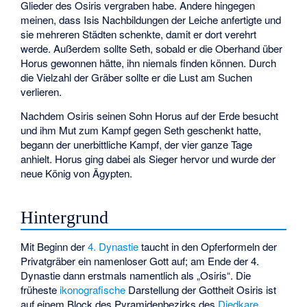
Glieder des Osiris vergraben habe. Andere hingegen
meinen, dass Isis Nachbildungen der Leiche anfertigte und
sie mehreren Städten schenkte, damit er dort verehrt
werde. Außerdem sollte Seth, sobald er die Oberhand über
Horus gewonnen hätte, ihn niemals finden können. Durch
die Vielzahl der Gräber sollte er die Lust am Suchen
verlieren.
Nachdem Osiris seinen Sohn Horus auf der Erde besucht
und ihm Mut zum Kampf gegen Seth geschenkt hatte,
begann der unerbittliche Kampf, der vier ganze Tage
anhielt. Horus ging dabei als Sieger hervor und wurde der
neue König von Ägypten.
Hintergrund
Mit Beginn der
4. Dynastie
taucht in den Opferformeln der
Privatgräber ein namenloser Gott auf; am Ende der 4.
Dynastie dann erstmals namentlich als „Osiris“. Die
früheste
ikonografische
Darstellung der Gottheit Osiris ist
auf einem Block des Pyramidenbezirks des
Djedkare