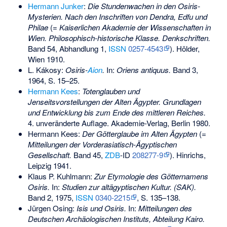
Hermann Junker
:
Die Stundenwachen in den Osiris-
Mysterien. Nach den Inschriften von Dendra, Edfu und
Philae
(=
Kaiserlichen Akademie der Wissenschaften in
Wien. Philosophisch-historische Klasse. Denkschriften.
Band 54, Abhandlung 1,
ISSN
0257-4543
). Hölder,
Wien 1910.
L. Kákosy:
Osiris-
Aion
.
In:
Oriens antiquus.
Band 3,
1964, S. 15–25.
Hermann Kees
:
Totenglauben und
Jenseitsvorstellungen der Alten Ägypter. Grundlagen
und Entwicklung bis zum Ende des mittleren Reiches.
4. unveränderte Auflage. Akademie-Verlag, Berlin 1980.
Hermann Kees:
Der Götterglaube im Alten Ägypten
(=
Mitteilungen der Vorderasiatisch-Ägyptischen
Gesellschaft.
Band 45,
ZDB
-ID
208277-9
). Hinrichs,
Leipzig 1941.
Klaus P. Kuhlmann:
Zur Etymologie des Götternamens
Osiris.
In:
Studien zur altägyptischen Kultur. (SAK).
Band 2, 1975,
ISSN
0340-2215
, S. 135–138.
Jürgen Osing:
Isis und Osiris.
In:
Mitteilungen des
Deutschen Archäologischen Instituts, Abteilung Kairo.