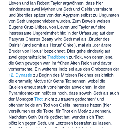
Lieven und Ian Robert Taylor argwöhnen, dass hier
mindestens zwei Mythen um Seth und Osiris vermischt
und überdies später von den Ägyptern selbst zu Ungunsten
von Seth umgeschrieben wurden. Zum Beweis weisen
Eugene Cruz-Uribes, von Lieven und Taylor auf eine
interessante Ungereimtheit hin: in der Urfassung auf dem
Papyrus Chester Beatty wird Seth mal als „Bruder des
Osiris“ (und somit als Horus' Onkel), mal als „der ältere
Bruder von Horus“ bezeichnet. Dies gehe eindeutig auf
zwei gegensätzliche
Traditionen
zurück, von denen jene,
die Seth gewogen war, im frühen Alten Reich und davor
vorherrschte. Ein weiteres Indiz sei aus den Grabtexten der
12. Dynastie
zu Beginn des Mittleren Reiches ersichtlich,
die erstmalig Motive für Seths Tat nennen, wobei die
Quellen erneut stark voneinander abweichen. In den
Pyramidentexten heißt es noch, dass sowohl Seth als auch
der Mondgott
Thot
„nicht zu trauern gedachten“ und
offenbar beide am Tod von Osiris Interesse hatten (hier
versäumen es die Texte, für Thot ein Motiv zu nennen).
Nachdem Seth Osiris getötet hat, wendet sich Thot
plötzlich gegen Seth, um Letzteren bestrafen zu lassen.