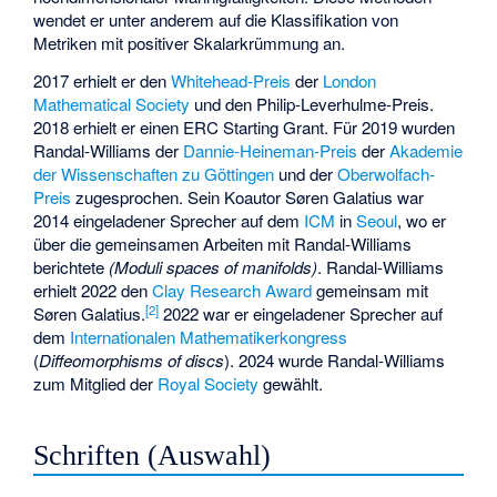
wendet er unter anderem auf die Klassifikation von
Metriken mit positiver Skalarkrümmung an.
2017 erhielt er den
Whitehead-Preis
der
London
Mathematical Society
und den Philip-Leverhulme-Preis.
2018 erhielt er einen ERC Starting Grant. Für 2019 wurden
Randal-Williams der
Dannie-Heineman-Preis
der
Akademie
der Wissenschaften zu Göttingen
und der
Oberwolfach-
Preis
zugesprochen. Sein Koautor Søren Galatius war
2014 eingeladener Sprecher auf dem
ICM
in
Seoul
, wo er
über die gemeinsamen Arbeiten mit Randal-Williams
berichtete
(Moduli spaces of manifolds)
. Randal-Williams
erhielt 2022 den
Clay Research Award
gemeinsam mit
[
2
]
Søren Galatius.
2022 war er eingeladener Sprecher auf
dem
Internationalen Mathematikerkongress
(
Diffeomorphisms of discs
). 2024 wurde Randal-Williams
zum Mitglied der
Royal Society
gewählt.
Schriften (Auswahl)