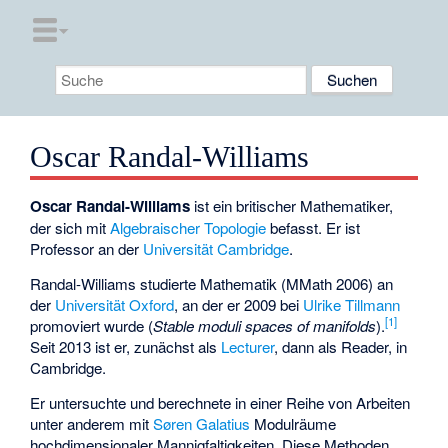
Oscar Randal-Williams
Oscar Randal-Williams
ist ein britischer Mathematiker,
der sich mit
Algebraischer Topologie
befasst. Er ist
Professor an der
Universität Cambridge
.
Randal-Williams studierte Mathematik (MMath 2006) an
der
Universität Oxford
, an der er 2009 bei
Ulrike Tillmann
[
1
]
promoviert wurde (
Stable moduli spaces of manifolds
).
Seit 2013 ist er, zunächst als
Lecturer
, dann als Reader, in
Cambridge.
Er untersuchte und berechnete in einer Reihe von Arbeiten
unter anderem mit
Søren Galatius
Modulräume
hochdimensionaler Mannigfaltigkeiten. Diese Methoden