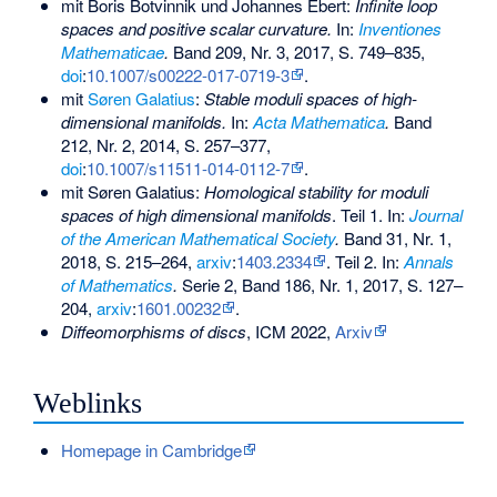
mit Boris Botvinnik und Johannes Ebert:
Infinite loop
spaces and positive scalar curvature.
In:
Inventiones
Mathematicae
.
Band 209, Nr. 3, 2017, S. 749–835,
doi
:
10.1007/s00222-017-0719-3
.
mit
Søren Galatius
:
Stable moduli spaces of high-
dimensional manifolds.
In:
Acta Mathematica
.
Band
212, Nr. 2, 2014, S. 257–377,
doi
:
10.1007/s11511-014-0112-7
.
mit Søren Galatius:
Homological stability for moduli
spaces of high dimensional manifolds
. Teil 1. In:
Journal
of the American Mathematical Society
.
Band 31, Nr. 1,
2018, S. 215–264,
arxiv
:
1403.2334
. Teil 2. In:
Annals
of Mathematics
.
Serie 2, Band 186, Nr. 1, 2017, S. 127–
204,
arxiv
:
1601.00232
.
Diffeomorphisms of discs
, ICM 2022,
Arxiv
Weblinks
Homepage in Cambridge