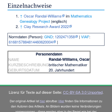
Einzelnachweise
↑
Oscar Randal-Williams
im
Mathematics
Genealogy Project
(englisch)
↑
Clay Research Award 2022
Normdaten (Person):
GND
:
1202471358
|
VIAF
:
6168157884814460620004
|
Personendaten
Randal-Williams, Oscar
NAME
KURZBESCHREIBUNG
britischer Mathematiker
GEBURTSDATUM
20. Jahrhundert
Lizenz für Texte auf dieser Seite:
CC-BY-SA 3.0 Unported
.
Der original-Artikel ist
hier
abrufbar.
Hier
finden Sie Informationen zu
den Autoren des Artikels. An Bildern wurden keine Veränderungen
vorgenommen - diese werden aber in der Regel wie bei der