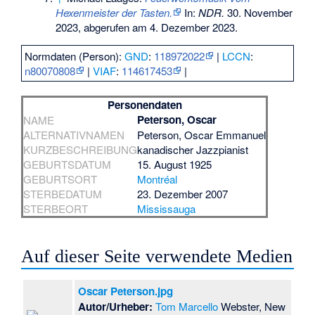
Hexenmeister der Tasten.
In:
NDR.
30. November
2023,
abgerufen am 4. Dezember 2023
.
Normdaten (Person):
GND
:
118972022
|
LCCN
:
n80070808
|
VIAF
:
114617453
|
Personendaten
Peterson, Oscar
NAME
ALTERNATIVNAMEN
Peterson, Oscar Emmanuel
KURZBESCHREIBUNG
kanadischer Jazzpianist
GEBURTSDATUM
15. August 1925
GEBURTSORT
Montréal
STERBEDATUM
23. Dezember 2007
STERBEORT
Mississauga
Auf dieser Seite verwendete Medien
Oscar Peterson.jpg
Autor/Urheber:
Tom Marcello
Webster, New