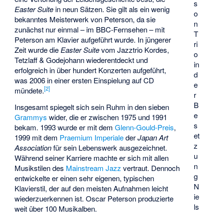
s
Easter Suite
in neun Sätzen. Sie gilt als ein wenig
o
bekanntes Meisterwerk von Peterson, da sie
n
zunächst nur einmal – im BBC-Fernsehen – mit
T
Peterson am Klavier aufgeführt wurde. In jüngerer
ri
Zeit wurde die
Easter Suite
vom Jazztrio Kordes,
o
Tetzlaff &
Godejohann
wiederentdeckt und
in
erfolgreich in über hundert Konzerten aufgeführt,
d
was 2006 in einer ersten Einspielung auf CD
e
[
2
]
mündete.
r
B
Insgesamt spiegelt sich sein Ruhm in den sieben
e
Grammys
wider, die er zwischen 1975 und 1991
s
bekam. 1993 wurde er mit dem
Glenn-Gould-Preis
,
et
1999 mit dem
Praemium Imperiale
der
Japan Art
z
Association
für sein Lebenswerk ausgezeichnet.
u
Während seiner Karriere machte er sich mit allen
n
Musikstilen des
Mainstream Jazz
vertraut. Dennoch
g
entwickelte er einen sehr eigenen, typischen
N
Klavierstil, der auf den meisten Aufnahmen leicht
ie
wiederzuerkennen ist. Oscar Peterson produzierte
ls
weit über 100 Musikalben.
-