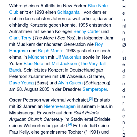
Während eines Auftritts im New Yorker
Blue-Note-
H
Club
erlitt er 1993 einen
Schlaganfall
, von dem er
e
sich in den nächsten Jahren so weit erholte, dass er
n
einhändig Konzerte geben konnte. 1995 entstanden
ni
Aufnahmen mit seinen Kollegen
Benny Carter
und
n
Clark Terry
(
The More I See You
), im folgenden Jahr
g
mit Musikern der nächsten Generation wie
Roy
Ø
Hargrove
und
Ralph Moore
. 1998 gastierte er noch
r
einmal in
München
mit
Ulf Wakenius
sowie im New
st
Yorker
Blue Note
mit
Milt Jackson
(
The Very Tall
e
Band
). Sein letztes Konzert in Deutschland gab
d
Peterson zusammen mit Ulf Wakenius (Gitarre),
P
Dave Young
(Bass) und
Alvin Queen
(Schlagzeug)
e
am 28. August 2005 in der Dresdner
Semperoper
.
d
e
[
3
]
Oscar Peterson war viermal verheiratet.
Er starb
r
mit 82 Jahren an
Nierenversagen
in seinem Haus in
s
Mississauga. Er wurde auf dem
Saint Peter’s
e
Anglican Church Cemetery
im Stadtviertel Erindale
n
[
4
]
seines Wohnortes beigesetzt.
Er hinterließ seine
(
Frau Kelly, eine gemeinsame Tochter (* 1991) und
B