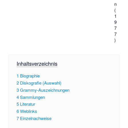
n
(
1
9
7
7
)
Inhaltsverzeichnis
1
Biographie
2
Diskografie (Auswahl)
3
Grammy-Auszeichnungen
4
Sammlungen
5
Literatur
6
Weblinks
7
Einzelnachweise