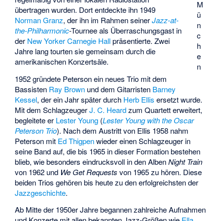
M
übertragen wurden. Dort entdeckte ihn 1949
ü
Norman Granz
, der ihn im Rahmen seiner
Jazz-at-
n
the-Philharmonic
-Tournee als Überraschungsgast in
c
der
New Yorker
Carnegie Hall
präsentierte. Zwei
h
Jahre lang tourten sie gemeinsam durch die
e
amerikanischen Konzertsäle.
n
1952 gründete Peterson ein neues Trio mit dem
Bassisten
Ray Brown
und dem Gitarristen
Barney
Kessel
, der ein Jahr später durch
Herb Ellis
ersetzt wurde.
Mit dem Schlagzeuger
J. C. Heard
zum Quartett erweitert,
begleitete er
Lester Young
(
Lester Young with the Oscar
Peterson Trio
). Nach dem Austritt von Ellis 1958 nahm
Peterson mit
Ed Thigpen
wieder einen Schlagzeuger in
seine Band auf, die bis 1965 in dieser Formation bestehen
blieb, wie besonders eindrucksvoll in den Alben
Night Train
von 1962 und
We Get Requests
von 1965 zu hören. Diese
beiden Trios gehören bis heute zu den erfolgreichsten der
Jazzgeschichte
.
Ab Mitte der 1950er Jahre begannen zahlreiche Aufnahmen
und Konzerte mit allen bekannten Jazz-Größen wie
Ella