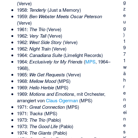
g
(Verve)
z
1958:
Tenderly
(Just a Memory)
e
1959:
Ben Webster Meets Oscar Peterson
u
(Verve)
g
1961:
The Trio
(Verve)
)
1962:
Very Tall
(Verve)
1
1962:
West Side Story
(Verve)
9
1962:
Night Train
(Verve)
7
1964:
Canadiana Suite
(Limelight Records)
1
1964:
Exclusively for My Friends
(
MPS
, 1964–
w
1968),
ä
1965:
We Get Requests
(Verve)
h
1968:
Mellow Mood
(MPS)
r
1969:
Hello Herbie
(MPS)
e
1969:
Motions and Emotions
, mit Orchester,
n
arrangiert von
Claus Ogerman
(MPS)
d
1971:
Great Connection
(MPS)
ei
1971:
Tracks
(MPS)
n
1973:
The Trio
(Pablo)
e
1973:
The Good Life
(Pablo)
s
1974:
The Giants
(Pablo)
K