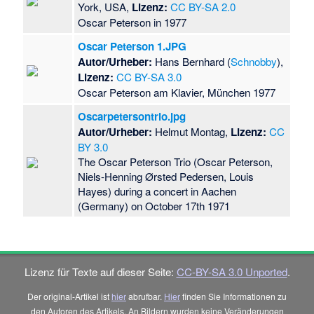
York, USA,
Lizenz:
CC BY-SA 2.0
Oscar Peterson in 1977
Oscar Peterson 1.JPG
Autor/Urheber:
Hans Bernhard (
Schnobby
),
Lizenz:
CC BY-SA 3.0
Oscar Peterson am Klavier, München 1977
Oscarpetersontrio.jpg
Autor/Urheber:
Helmut Montag,
Lizenz:
CC
BY 3.0
The Oscar Peterson Trio (Oscar Peterson,
Niels-Henning Ørsted Pedersen, Louis
Hayes) during a concert in Aachen
(Germany) on October 17th 1971
Lizenz für Texte auf dieser Seite:
CC-BY-SA 3.0 Unported
.
Der original-Artikel ist
hier
abrufbar.
Hier
finden Sie Informationen zu
den Autoren des Artikels. An Bildern wurden keine Veränderungen