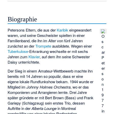
Biographie
Petersons Eltern, die aus der
Karibik
eingewandert
waren, und seine Geschwister spielten in einer
O
Familienband, die ihn im Alter von fünf Jahren
s
zunächst an der
Trompete
ausbildete. Wegen einer
c
Tuberkulose
-Erkrankung wechselte er mit sechs
ar
Jahren zum
Klavier
, auf dem ihn seine Schwester
P
Daisy
unterrichtete.
et
er
Der Sieg in einem Amateur-Wettbewerb machte ihn
s
bereits mit 14 Jahren so populär, dass er eine
o
eigene lokale Rundfunkshow bekam. 1944 wurde er
n
Mitglied im
Johnny Holmes Orchestra
, wo er das
1
Komponieren und Arrangieren lernte. Drei Jahre
9
später gründete er mit Bert Brown (Bass) und Frank
7
Gariepy (Schlagzeug) sein erstes Trio, dessen
7
Auftritte in der
Alberta Lounge
in Montreal
in
regelmäßig von einer lokalen Radiostation