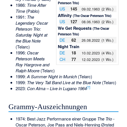
Peterson Trio)
1986:
Time After
US
145
09.02.1963
(2 Wo.)
Time
(Pablo)
Affinity
(The Oscar Peterson Trio)
1991:
The
US
127
08.06.1963
(2 Wo.)
Legendary Oscar
We Get Requests
Peterson Trio:
(The Oscar
Peterson Trio)
Saturday Night at
DE
62
26.08.2022
(1 Wo.)
the Blue Note
Night Train
(Telarc)
DE
1996:
Oscar
18
10.02.2023
(4 Wo.)
Peterson Meets
CH
77
12.02.2023
(1 Wo.)
Roy Hargrove and
Ralph Moore
(Telarc)
1999:
A Summer Night in Munich
(Telarc)
1999:
The Very Tall Band Live at the Blue Note
(Telarc)
[
7
]
2023:
Con Alma – Live in Lugano 1964
Grammy-Auszeichnungen
1974: Best Jazz Performance einer Gruppe
The Trio
-
Oscar Peterson, Joe Pass and Niels-Henning Ørsted