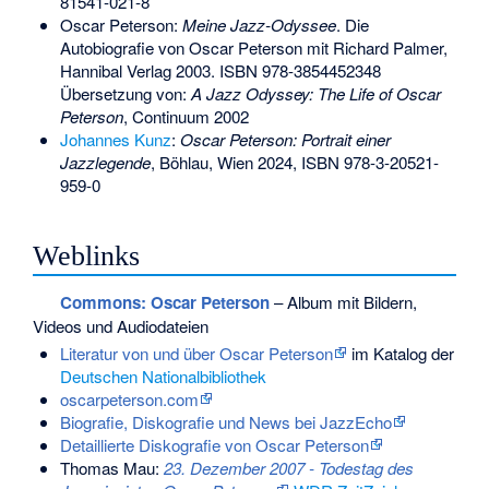
81541-021-8
Oscar Peterson:
Meine Jazz-Odyssee
. Die
Autobiografie von Oscar Peterson mit Richard Palmer,
Hannibal Verlag 2003.
ISBN 978-3854452348
Übersetzung von:
A Jazz Odyssey: The Life of Oscar
Peterson
, Continuum 2002
Johannes Kunz
:
Oscar Peterson: Portrait einer
Jazzlegende
, Böhlau, Wien 2024,
ISBN 978-3-20521-
959-0
Weblinks
Commons
: Oscar Peterson
– Album mit Bildern,
Videos und Audiodateien
Literatur von und über Oscar Peterson
im Katalog der
Deutschen Nationalbibliothek
oscarpeterson.com
Biografie, Diskografie und News bei JazzEcho
Detaillierte Diskografie von Oscar Peterson
Thomas Mau:
23. Dezember 2007 - Todestag des