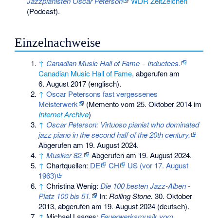
Jazzpianisten Oscar Peterson
WDR
ZeitZeichen
(Podcast).
Einzelnachweise
↑
Canadian Music Hall of Fame – Inductees.
Canadian Music Hall of Fame
,
abgerufen am
6. August 2017
(englisch).
↑
Oscar Petersons fast vergessenes
Meisterwerk
(
Memento
vom 25. Oktober 2014 im
Internet Archive
)
↑
Oscar Peterson: Virtuoso pianist who dominated
jazz piano in the second half of the 20th century.
Abgerufen am 19. August 2024
.
↑
Musiker 82.
Abgerufen am 19. August 2024
.
↑
Chartquellen:
DE
CH
US (vor 17. August
1963)
↑
Christina Wenig:
Die 100 besten Jazz-Alben -
Platz 100 bis 51.
In:
Rolling Stone.
30. Oktober
2013,
abgerufen am 19. August 2024
(deutsch).
↑
Michael Laages:
Feuerwerksmusik vom