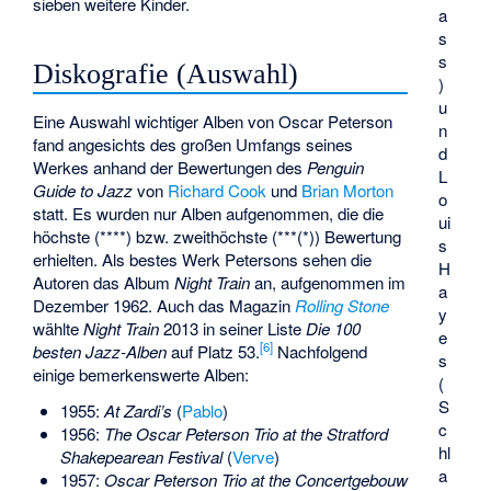
sieben weitere Kinder.
a
s
s
Diskografie (Auswahl)
)
u
Eine Auswahl wichtiger Alben von Oscar Peterson
n
fand angesichts des großen Umfangs seines
d
Werkes anhand der Bewertungen des
Penguin
L
Guide to Jazz
von
Richard Cook
und
Brian Morton
o
statt. Es wurden nur Alben aufgenommen, die die
ui
höchste (****) bzw. zweithöchste (***(*)) Bewertung
s
erhielten. Als bestes Werk Petersons sehen die
H
Autoren das Album
Night Train
an, aufgenommen im
a
Dezember 1962. Auch das Magazin
Rolling Stone
y
wählte
Night Train
2013 in seiner Liste
Die 100
e
[
6
]
besten Jazz-Alben
auf Platz 53.
Nachfolgend
s
einige bemerkenswerte Alben:
(
S
1955:
At Zardi’s
(
Pablo
)
c
1956:
The Oscar Peterson Trio at the Stratford
hl
Shakepearean Festival
(
Verve
)
a
1957:
Oscar Peterson Trio at the Concertgebouw