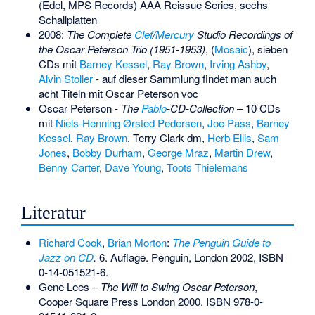
(Edel, MPS Records) AAA Reissue Series, sechs
Schallplatten
2008:
The Complete
Clef
/
Mercury
Studio Recordings of
the Oscar Peterson Trio (1951-1953)
, (
Mosaic
), sieben
CDs mit
Barney Kessel
,
Ray Brown
,
Irving Ashby
,
Alvin Stoller
- auf dieser Sammlung findet man auch
acht Titeln mit Oscar Peterson voc
Oscar Peterson -
The
Pablo
-CD-Collection
– 10 CDs
mit
Niels-Henning Ørsted Pedersen
,
Joe Pass
,
Barney
Kessel
,
Ray Brown
, Terry Clark dm,
Herb Ellis
,
Sam
Jones
,
Bobby Durham
,
George Mraz
,
Martin Drew
,
Benny Carter
,
Dave Young
,
Toots Thielemans
Literatur
Richard Cook
,
Brian Morton
:
The Penguin Guide to
Jazz on CD
.
6. Auflage. Penguin, London 2002,
ISBN
0-14-051521-6
.
Gene Lees –
The Will to Swing Oscar Peterson
,
Cooper Square Press London 2000,
ISBN 978-0-