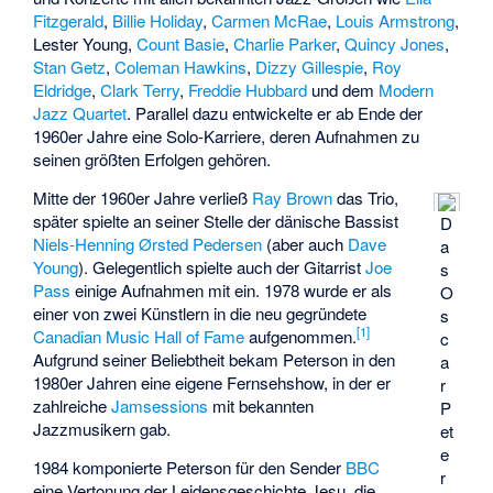
Fitzgerald
,
Billie Holiday
,
Carmen McRae
,
Louis Armstrong
,
Lester Young,
Count Basie
,
Charlie Parker
,
Quincy Jones
,
Stan Getz
,
Coleman Hawkins
,
Dizzy Gillespie
,
Roy
Eldridge
,
Clark Terry
,
Freddie Hubbard
und dem
Modern
Jazz Quartet
. Parallel dazu entwickelte er ab Ende der
1960er Jahre eine Solo-Karriere, deren Aufnahmen zu
seinen größten Erfolgen gehören.
Mitte der 1960er Jahre verließ
Ray Brown
das Trio,
später spielte an seiner Stelle der dänische Bassist
D
Niels-Henning Ørsted Pedersen
(aber auch
Dave
a
Young
). Gelegentlich spielte auch der Gitarrist
Joe
s
Pass
einige Aufnahmen mit ein. 1978 wurde er als
O
einer von zwei Künstlern in die neu gegründete
s
[
1
]
Canadian Music Hall of Fame
aufgenommen.
c
Aufgrund seiner Beliebtheit bekam Peterson in den
a
1980er Jahren eine eigene Fernsehshow, in der er
r
zahlreiche
Jamsessions
mit bekannten
P
Jazzmusikern gab.
et
e
1984 komponierte Peterson für den Sender
BBC
r
eine Vertonung der Leidensgeschichte Jesu, die