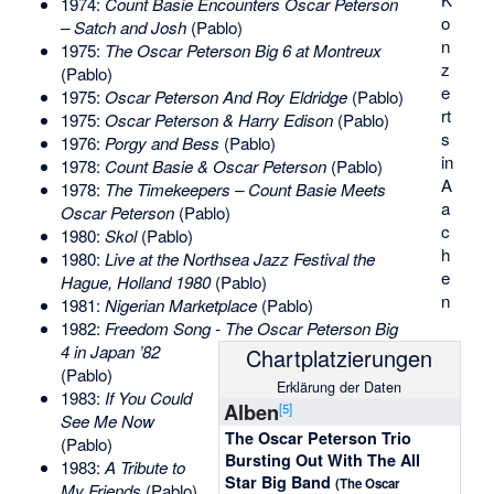
1974:
Count Basie Encounters Oscar Peterson
o
– Satch and Josh
(Pablo)
n
1975:
The Oscar Peterson Big 6 at Montreux
z
(Pablo)
e
1975:
Oscar Peterson And Roy Eldridge
(Pablo)
rt
1975:
Oscar Peterson & Harry Edison
(Pablo)
s
1976:
Porgy and Bess
(Pablo)
in
1978:
Count Basie & Oscar Peterson
(Pablo)
A
1978:
The Timekeepers – Count Basie Meets
a
Oscar Peterson
(Pablo)
c
1980:
Skol
(Pablo)
h
1980:
Live at the Northsea Jazz Festival the
e
Hague, Holland 1980
(Pablo)
n
1981:
Nigerian Marketplace
(Pablo)
1982:
Freedom Song - The Oscar Peterson Big
4 in Japan ’82
Chart­plat­zie­rungen
(Pablo)
Erklärung der Daten
1983:
If You Could
Alben
[
5
]
See Me Now
The Oscar Peterson Trio
(Pablo)
Bursting Out With The All
1983:
A Tribute to
Star Big Band
(The Oscar
My Friends
(Pablo)