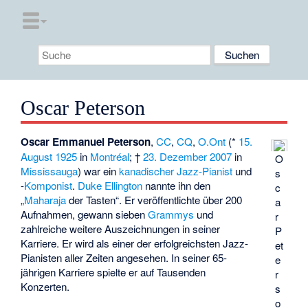
Oscar Peterson
Oscar Emmanuel Peterson
,
CC
,
CQ
,
O.Ont
(*
15.
August
1925
in
Montréal
; †
23. Dezember
2007
in
O
Mississauga
) war ein
kanadischer
Jazz-Pianist
und
s
-
Komponist
.
Duke Ellington
nannte ihn den
c
„
Maharaja
der Tasten“. Er veröffentlichte über 200
a
Aufnahmen, gewann sieben
Grammys
und
r
zahlreiche weitere Auszeichnungen in seiner
P
Karriere. Er wird als einer der erfolgreichsten Jazz-
et
Pianisten aller Zeiten angesehen. In seiner 65-
e
jährigen Karriere spielte er auf Tausenden
r
Konzerten.
s
o