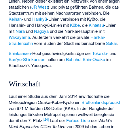
Linien. Neben dieser existiert ein Netzwerk von ehemaligen
staatlichen (
JR West
) und privat geführten Bahnen, die das
Stadtzentrum mit seinen Nachbarorten verbinden. Die
Keihan
- und
Hankyū
-Linien verbinden mit Kyōto, die
Hanshin
- und Hankyū-Linien mit
Kōbe
, die
Kintetsu
-Linien
mit
Nara
und
Nagoya
und die
Nankai-Hauptlinie
mit
Wakayama
. Außerdem verkehrt die private
Hankai-
Straßenbahn
vom Süden der Stadt ins benachbarte
Sakai
.
Shinkansen
-Hochgeschwindigkeitszüge der
Tōkaidō-
und
San’yō-Shinkansen
halten am
Bahnhof Shin-Osaka
im
Stadtbezirk Yodogawa
.
Wirtschaft
Laut einer Studie aus dem Jahr 2014 erwirtschafte die
Metropolregion Osaka-Kobe-Kyoto ein
Bruttoinlandsprodukt
von 671 Milliarden US-Dollar (KKB). In der Rangliste der
leistungsstärksten Metropolregionen weltweit belegte sie
[
24
]
damit den 7. Platz.
Laut der
Forbes-Liste
der
World’s
Most Expensive Cities To Live
von 2009 ist das Leben in