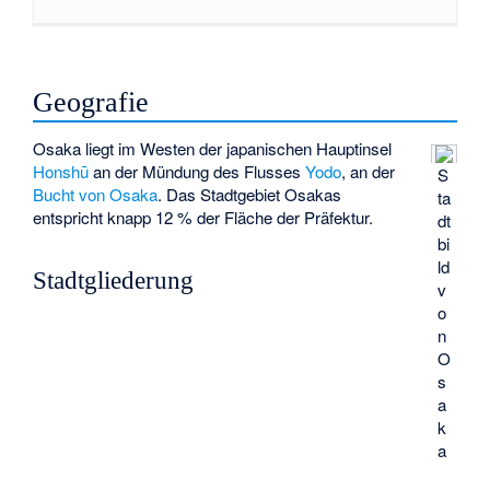
Geografie
Osaka liegt im Westen der japanischen Hauptinsel
Honshū
an der Mündung des Flusses
Yodo
, an der
S
Bucht von Osaka
. Das Stadtgebiet Osakas
ta
entspricht knapp 12 % der Fläche der Präfektur.
dt
bi
ld
Stadtgliederung
v
o
n
O
s
a
k
a