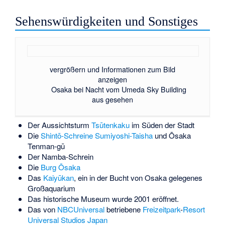
Sehenswürdigkeiten und Sonstiges
vergrößern und Informationen zum Bild
anzeigen
Osaka bei Nacht vom Umeda Sky Building
aus gesehen
Der Aussichtsturm
Tsūtenkaku
im Süden der Stadt
Die
Shintō-Schreine
Sumiyoshi-Taisha
und
Ōsaka
Tenman-gū
Der
Namba-Schrein
Die
Burg Ōsaka
Das
Kaiyūkan
, ein in der Bucht von Osaka gelegenes
Großaquarium
Das
historische Museum
wurde 2001 eröffnet.
Das von
NBCUniversal
betriebene
Freizeitpark
-
Resort
Universal Studios Japan