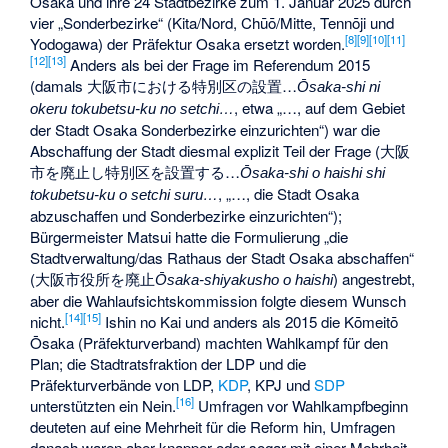
Osaka und ihre 24 Stadtbezirke zum 1. Januar 2025 durch
vier „Sonderbezirke“ (Kita/Nord, Chūō/Mitte, Tennōji und
[
8
]
[
9
]
[
10
]
[
11
]
Yodogawa) der Präfektur Osaka ersetzt worden.
[
12
]
[
13
]
Anders als bei der Frage im Referendum 2015
(damals
大阪市における特別区の設置…
Ōsaka-shi ni
, etwa „…, auf dem Gebiet
okeru tokubetsu-ku no setchi…
der Stadt Osaka Sonderbezirke einzurichten“) war die
Abschaffung der Stadt diesmal explizit Teil der Frage (
大阪
市を廃止し特別区を設置する…
Ōsaka-shi o haishi shi
, „…, die Stadt Osaka
tokubetsu-ku o setchi suru…
abzuschaffen und Sonderbezirke einzurichten“);
Bürgermeister Matsui hatte die Formulierung „die
Stadtverwaltung/das Rathaus der Stadt Osaka abschaffen“
(
大阪市役所を廃止
) angestrebt,
Ōsaka-shiyakusho o haishi
aber die Wahlaufsichtskommission folgte diesem Wunsch
[
14
]
[
15
]
nicht.
Ishin no Kai und anders als 2015 die Kōmeitō
Ōsaka (Präfekturverband) machten Wahlkampf für den
Plan; die Stadtratsfraktion der LDP und die
Präfekturverbände von LDP,
KDP
, KPJ und
SDP
[
16
]
unterstützten ein Nein.
Umfragen vor Wahlkampfbeginn
deuteten auf eine Mehrheit für die Reform hin, Umfragen
danach waren aber knapper oder sogar mit einer Mehrheit