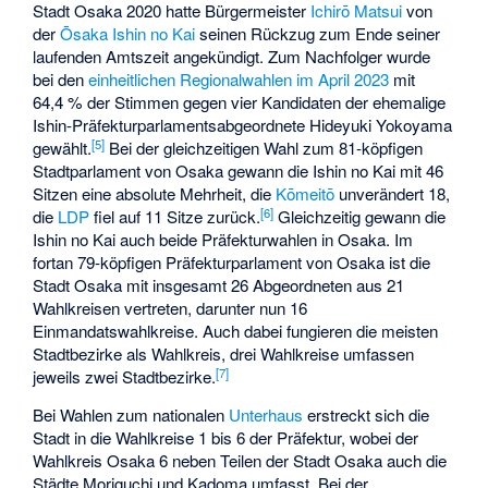
Stadt Osaka 2020 hatte Bürgermeister
Ichirō Matsui
von
der
Ōsaka Ishin no Kai
seinen Rückzug zum Ende seiner
laufenden Amtszeit angekündigt. Zum Nachfolger wurde
bei den
einheitlichen Regionalwahlen im April 2023
mit
64,4 % der Stimmen gegen vier Kandidaten der ehemalige
Ishin-Präfekturparlamentsabgeordnete
Hideyuki Yokoyama
[
5
]
gewählt.
Bei der gleichzeitigen Wahl zum 81-köpfigen
Stadtparlament von Osaka gewann die Ishin no Kai mit 46
Sitzen eine absolute Mehrheit, die
Kōmeitō
unverändert 18,
[
6
]
die
LDP
fiel auf 11 Sitze zurück.
Gleichzeitig gewann die
Ishin no Kai auch beide Präfekturwahlen in Osaka. Im
fortan 79-köpfigen Präfekturparlament von Osaka ist die
Stadt Osaka mit insgesamt 26 Abgeordneten aus 21
Wahlkreisen vertreten, darunter nun 16
Einmandatswahlkreise. Auch dabei fungieren die meisten
Stadtbezirke als Wahlkreis, drei Wahlkreise umfassen
[
7
]
jeweils zwei Stadtbezirke.
Bei Wahlen zum nationalen
Unterhaus
erstreckt sich die
Stadt in die Wahlkreise 1 bis 6 der Präfektur, wobei der
Wahlkreis Osaka 6 neben Teilen der Stadt Osaka auch die
Städte Moriguchi und Kadoma umfasst. Bei der