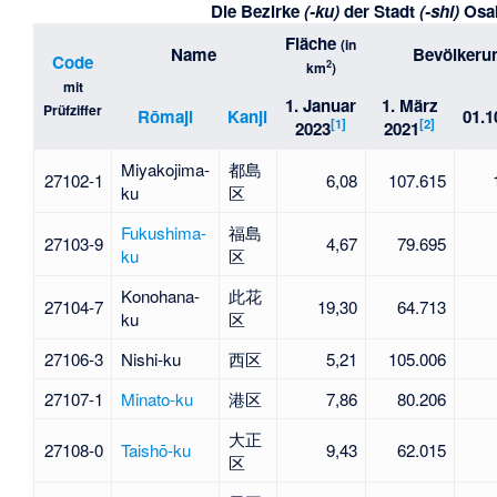
Die Bezirke
(-ku)
der Stadt
(-shi)
Osa
Fläche
(in
Name
Bevölkeru
Code
2
km
)
mit
1. Januar
1. März
Prüfziffer
Rōmaji
Kanji
01.1
[
1
]
[
2
]
2023
2021
Miyakojima-
都島
27102-1
6,08
107.615
ku
区
Fukushima-
福島
27103-9
4,67
79.695
ku
区
Konohana-
此花
27104-7
19,30
64.713
ku
区
27106-3
Nishi-ku
西区
5,21
105.006
27107-1
Minato-ku
港区
7,86
80.206
大正
27108-0
Taishō-ku
9,43
62.015
区