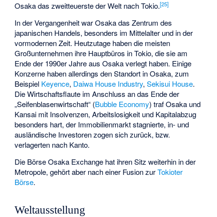
[
25
]
Osaka das zweitteuerste der Welt nach Tokio.
In der Vergangenheit war Osaka das Zentrum des
japanischen Handels, besonders im Mittelalter und in der
vormodernen Zeit. Heutzutage haben die meisten
Großunternehmen ihre Hauptbüros in Tokio, die sie am
Ende der 1990er Jahre aus Osaka verlegt haben. Einige
Konzerne haben allerdings den Standort in Osaka, zum
Beispiel
Keyence
,
Daiwa House Industry
,
Sekisui House
.
Die Wirtschaftsflaute im Anschluss an das Ende der
„Seifenblasenwirtschaft“ (
Bubble Economy
) traf Osaka und
Kansai mit Insolvenzen, Arbeitslosigkeit und Kapitalabzug
besonders hart, der Immobilienmarkt stagnierte, in- und
ausländische Investoren zogen sich zurück, bzw.
verlagerten nach Kanto.
Die Börse
Osaka Exchange
hat ihren Sitz weiterhin in der
Metropole, gehört aber nach einer Fusion zur
Tokioter
Börse
.
Weltausstellung