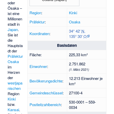
oder
Ôsaka –
Region
:
Kinki
ist eine
Millionen
Präfektur
:
Osaka
stadt in
Japan
.
34° 42′
N
,
Koordinaten
:
Sie ist
135° 30′
O
die
Basisdaten
Hauptsta
dt der
Fläche:
225,33 km²
Präfektur
Osaka
2.751.862
Einwohner
:
im
(1. März 2021)
Herzen
der
12.213 Einwohner je
Bevölkerungsdichte
:
westjapa
km²
nischen
Gemeindeschlüssel
:
27100-4
Region
Kinki
530-0001 – 559-
bzw.
Postleitzahlbereich
:
0034
Kansai
.