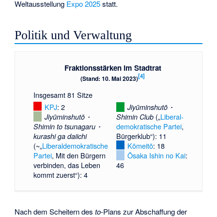
Weltausstellung
Expo 2025
statt.
Politik und Verwaltung
Fraktionsstärken im Stadtrat
[
4
]
(Stand: 10. Mai 2023)
Insgesamt 81 Sitze
KPJ
: 2
Jiyūminshutō・
(„
Liberal­
Jiyūminshutō・
Shimin Club
demokratische Partei
,
Shimin to tsunagaru・
Bürgerklub“): 11
kurashi ga daiichi
(~„
Liberal­demokratische
Kōmeitō
: 18
Partei
, Mit den Bürgern
Ōsaka Ishin no Kai
:
verbinden, das Leben
46
kommt zuerst“): 4
Nach dem Scheitern des
to
-Plans zur Abschaffung der