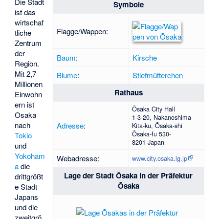
Die Stadt
Symbole
ist das
wirtschaf
Flagge/Wappen:
tliche
Zentrum
der
Baum
:
Kirsche
Region.
Mit 2,7
Blume
:
Stiefmütterchen
Millionen
Rathaus
Einwohn
ern ist
Ōsaka City Hall
Osaka
1
-
3
-
20
,
Nakanoshima
nach
Adresse
:
Kita-ku
, Ōsaka-shi
Ōsaka-fu
530-
Tokio
8201
Japan
und
Yokoham
Webadresse:
www.city.osaka.lg.jp
a
die
Lage der Stadt Ōsaka in der Präfektur
drittgrößt
Ōsaka
e Stadt
Japans
und die
zweitgrö