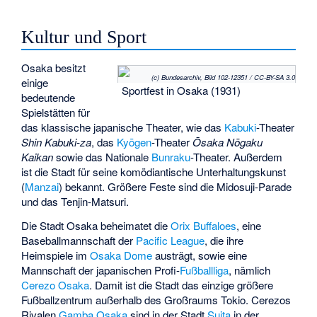
Kultur und Sport
Osaka besitzt
(c) Bundesarchiv, Bild 102-12351 / CC-BY-SA 3.0
einige
Sportfest in Osaka (1931)
bedeutende
Spielstätten für
das klassische japanische Theater, wie das
Kabuki
-Theater
Shin Kabuki-za
, das
Kyōgen
-Theater
Ōsaka Nōgaku
Kaikan
sowie das Nationale
Bunraku
-Theater. Außerdem
ist die Stadt für seine komödiantische Unterhaltungskunst
(
Manzai
) bekannt. Größere Feste sind die Midosuji-Parade
und das Tenjin-Matsuri.
Die Stadt Osaka beheimatet die
Orix Buffaloes
, eine
Baseballmannschaft der
Pacific League
, die ihre
Heimspiele im
Osaka Dome
austrägt, sowie eine
Mannschaft der japanischen Profi-
Fußballliga
, nämlich
Cerezo Osaka
. Damit ist die Stadt das einzige größere
Fußballzentrum außerhalb des Großraums Tokio. Cerezos
Rivalen
Gamba Osaka
sind in der Stadt
Suita
in der