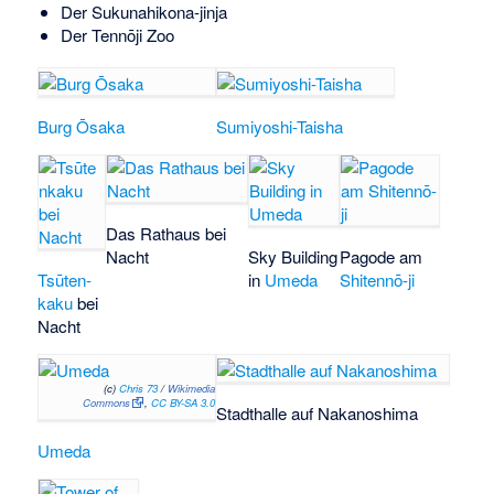
Der
Sukunahikona-jinja
Der
Tennōji Zoo
Burg Ōsaka
Sumiyoshi-Taisha
Das Rathaus bei
Nacht
Sky Building
Pagode am
Tsūten­
in
Umeda
Shitennō-ji
kaku
bei
Nacht
(c)
Chris 73
/
Wikimedia
Commons
,
CC BY-SA 3.0
Stadthalle auf Nakanoshima
Umeda