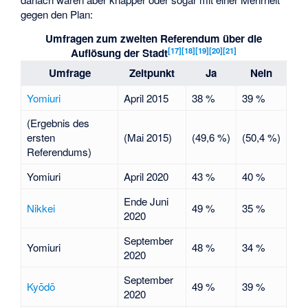
gegen den Plan:
Umfragen zum zweiten Referendum über die
[
17
]
[
18
]
[
19
]
[
20
]
[
21
]
Auflösung der Stadt
Umfrage
Zeitpunkt
Ja
Nein
Yomiuri
April 2015
38 %
39 %
(Ergebnis des
ersten
(Mai 2015)
(49,6 %)
(50,4 %)
Referendums)
Yomiuri
April 2020
43 %
40 %
Ende Juni
Nikkei
49 %
35 %
2020
September
Yomiuri
48 %
34 %
2020
September
Kyōdō
49 %
39 %
2020