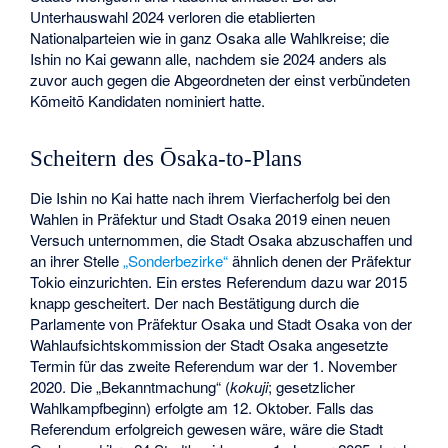
Unterhauswahl 2024
verloren die etablierten
Nationalparteien wie in ganz Osaka alle Wahlkreise; die
Ishin no Kai gewann alle, nachdem sie 2024 anders als
zuvor auch gegen die Abgeordneten der einst verbündeten
Kōmeitō Kandidaten nominiert hatte.
Scheitern des Ōsaka-to-Plans
Die Ishin no Kai hatte nach ihrem Vierfacherfolg bei den
Wahlen in Präfektur und Stadt Osaka 2019 einen neuen
Versuch unternommen, die Stadt Osaka abzuschaffen und
an ihrer Stelle
„Sonderbezirke“
ähnlich denen der Präfektur
Tokio einzurichten. Ein erstes Referendum dazu war 2015
knapp gescheitert. Der nach Bestätigung durch die
Parlamente von Präfektur Osaka und Stadt Osaka von der
Wahlaufsichtskommission der Stadt Osaka angesetzte
Termin für das zweite Referendum war der 1. November
2020. Die „Bekanntmachung“ (
kokuji
; gesetzlicher
Wahlkampfbeginn) erfolgte am 12. Oktober. Falls das
Referendum erfolgreich gewesen wäre, wäre die Stadt