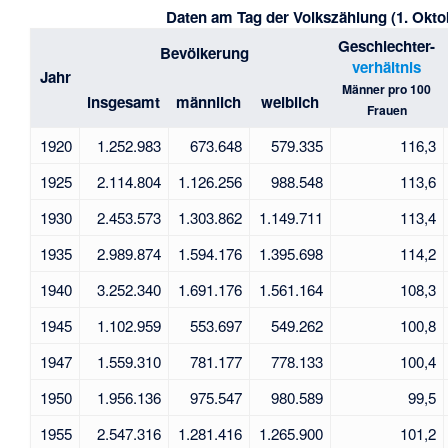
Daten am Tag der Volkszählung (1. Okto
Geschlechter-
Bevölkerung
verhältnis
Jahr
Männer pro 100
insgesamt
männlich
weiblich
Frauen
1920
1.252.983
673.648
579.335
116,3
1925
2.114.804
1.126.256
988.548
113,6
1930
2.453.573
1.303.862
1.149.711
113,4
1935
2.989.874
1.594.176
1.395.698
114,2
1940
3.252.340
1.691.176
1.561.164
108,3
1945
1.102.959
553.697
549.262
100,8
1947
1.559.310
781.177
778.133
100,4
1950
1.956.136
975.547
980.589
99,5
1955
2.547.316
1.281.416
1.265.900
101,2