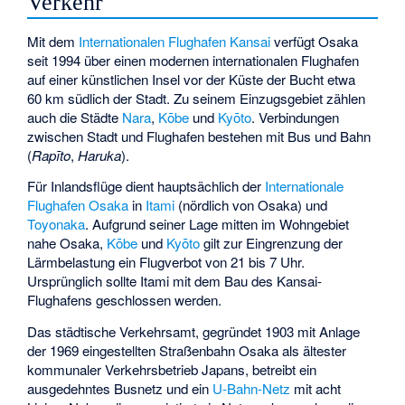
Verkehr
Mit dem
Internationalen Flughafen Kansai
verfügt Osaka
seit 1994 über einen modernen internationalen Flughafen
auf einer künstlichen Insel vor der Küste der Bucht etwa
60 km südlich der Stadt. Zu seinem Einzugsgebiet zählen
auch die Städte
Nara
,
Kōbe
und
Kyōto
. Verbindungen
zwischen Stadt und Flughafen bestehen mit Bus und Bahn
(
Rapīto
,
Haruka
).
Für Inlandsflüge dient hauptsächlich der
Internationale
Flughafen Osaka
in
Itami
(nördlich von Osaka) und
Toyonaka
. Aufgrund seiner Lage mitten im Wohngebiet
nahe Osaka,
Kōbe
und
Kyōto
gilt zur Eingrenzung der
Lärmbelastung ein Flugverbot von 21 bis 7 Uhr.
Ursprünglich sollte Itami mit dem Bau des Kansai-
Flughafens geschlossen werden.
Das städtische Verkehrsamt, gegründet 1903 mit Anlage
der 1969 eingestellten
Straßenbahn Osaka
als ältester
kommunaler Verkehrsbetrieb Japans, betreibt ein
ausgedehntes Busnetz und ein
U-Bahn-Netz
mit acht