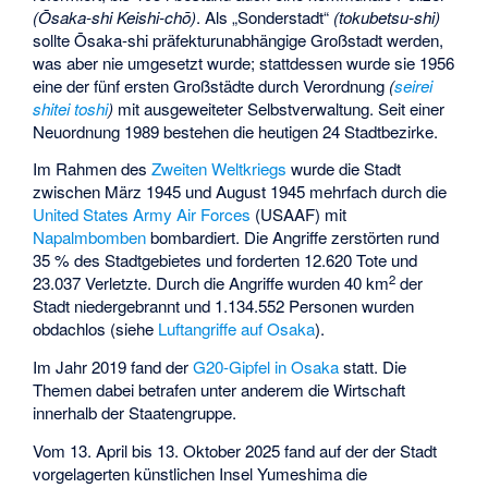
(
Ōsaka-shi Keishi-chō
)
. Als „Sonderstadt“
(
tokubetsu-shi
)
sollte Ōsaka-shi präfekturunabhängige Großstadt werden,
was aber nie umgesetzt wurde; stattdessen wurde sie 1956
eine der fünf ersten Großstädte durch Verordnung
(
seirei
shitei toshi
)
mit ausgeweiteter Selbstverwaltung. Seit einer
Neuordnung 1989 bestehen die heutigen 24 Stadtbezirke.
Im Rahmen des
Zweiten Weltkriegs
wurde die Stadt
zwischen März 1945 und August 1945 mehrfach durch die
United States Army Air Forces
(USAAF) mit
Napalmbomben
bombardiert. Die Angriffe zerstörten rund
35 % des Stadtgebietes und forderten 12.620 Tote und
2
23.037 Verletzte. Durch die Angriffe wurden 40 km
der
Stadt niedergebrannt und 1.134.552 Personen wurden
obdachlos (siehe
Luftangriffe auf Osaka
).
Im Jahr 2019 fand der
G20-Gipfel in Osaka
statt. Die
Themen dabei betrafen unter anderem die Wirtschaft
innerhalb der Staatengruppe.
Vom 13. April bis 13. Oktober 2025 fand auf der der Stadt
vorgelagerten künstlichen Insel
Yumeshima
die