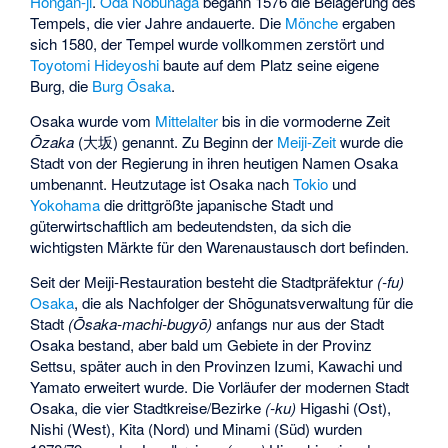
Hongan-ji
.
Oda Nobunaga
begann 1576 die Belagerung des
Tempels, die vier Jahre andauerte. Die
Mönche
ergaben
sich 1580, der Tempel wurde vollkommen zerstört und
Toyotomi Hideyoshi
baute auf dem Platz seine eigene
Burg, die
Burg Ōsaka
.
Osaka wurde vom
Mittelalter
bis in die vormoderne Zeit
Ōzaka
(
大坂
) genannt. Zu Beginn der
Meiji-Zeit
wurde die
Stadt von der Regierung in ihren heutigen Namen Osaka
umbenannt. Heutzutage ist Osaka nach
Tokio
und
Yokohama
die drittgrößte japanische Stadt und
güterwirtschaftlich am bedeutendsten, da sich die
wichtigsten Märkte für den Warenaustausch dort befinden.
Seit der Meiji-Restauration besteht die Stadtpräfektur
(-fu)
Osaka
, die als Nachfolger der Shōgunatsverwaltung für die
Stadt
(Ōsaka-machi-
bugyō
)
anfangs nur aus der Stadt
Osaka bestand, aber bald um Gebiete in der Provinz
Settsu, später auch in den Provinzen Izumi, Kawachi und
Yamato erweitert wurde. Die Vorläufer der modernen Stadt
Osaka, die vier Stadtkreise/Bezirke
(-ku)
Higashi (Ost),
Nishi (West), Kita (Nord) und Minami (Süd) wurden