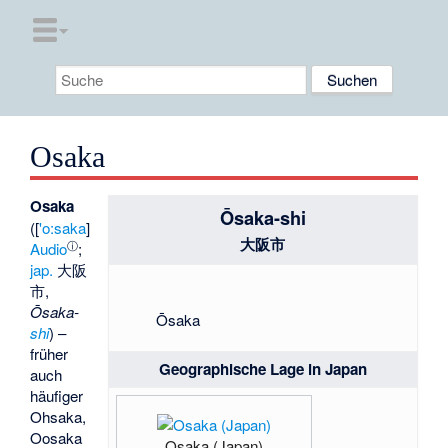
Osaka
Osaka
Ōsaka-shi
([
'o:saka
]
大阪市
ⓘ
Audio
;
jap.
大阪
市
,
Ōsaka-
Ōsaka
shi
) –
früher
Geographische Lage in Japan
auch
häufiger
Ohsaka,
Oosaka
Osaka (Japan)