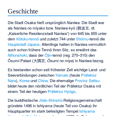
Geschichte
Die Stadt Osaka hieß ursprünglich
Naniwa
. Die Stadt war
als Naniwa no miyako bzw. Naniwa-kyō (
難波京
, dt.
„Kaiserliche Residenzstadt Naniwa“) von 645 bis 655 unter
dem
Kōtoku
-
tennō
und zuletzt 744 unter
Shōmu
-tennō die
Hauptstadt Japans
. Allerdings hatten in Naniwa vermutlich
auch schon frühere Tennō ihren Sitz, so erwähnt das
Nihonshoki
, dass der
Ōjin
-tennō (reg. 270–310) den
Ōsumi-Palast (
大隅宮
,
Ōsumi no miya
) in Naniwa bezog.
Es bestanden schon seit frühester Zeit wichtige Land- und
Seeverbindungen zwischen
Yamato
(heute
Präfektur
Nara
),
Korea
und
China
. Die ehemalige
Provinz Settsu
bildet heute den nördlichen Teil der Präfektur Osaka mit
einem Teil der heutigen
Präfektur Hyōgo
.
Die buddhistische
Jōdo-Shinshū
-Religionsgemeinschaft
gründete 1496 in Ishiyama (heute Teil von Osaka) ihr
Hauptquartier im stark befestigten Tempel
Ishiyama