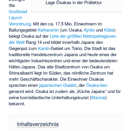
Lage Ōsakas in der Präfektur
ßte
Großstad
t durch
Verordnung
. Mit den ca. 17,5 Mio. Einwohnern im
Ballungsgebiet
Keihanshin
(um Osaka,
Kyōto
und
Kōbe
)
belegt Osaka auf der
Liste der größten Metropolregionen
der Welt
Rang 14 und bildet innerhalb Japans den
Gegenpol zum
Kantō
-Gebiet um Tokio. Die Stadt ist das
traditionelle Handelszentrum Japans und heute eines der
wichtigsten Industriezentren und einer der bedeutendsten
Häfen Japans. Das alte Stadtzentrum von Osaka um
Shinsaibashi liegt im Süden, das nördliche Zentrum hat
mehr Geschäftscharakter. Die Einwohner Osakas
sprechen einen
japanischen Dialekt
, der
Ōsaka-ben
genannt wird. Osaka ist zudem als „Küche Japans“ und für
seine komödiantische Unterhaltungskunst (
Manzai
)
bekannt.
Inhaltsverzeichnis