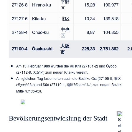
平野
27126-8
Hirano-ku
15,28
190.977
区
27127-6
Kita-ku
北区
10,34
139.518
中央
27128-4
Chūō-ku
8,87
104.855
区
大阪
27100-4
Ōsaka-shi
225,33
2.751.862
2.
市
Am 13. Februar 1989 wurden die Ku Kita (27101-2) und Ōyodo
(27112-8,
大淀区
) zum neuen Kita-ku vereint.
Am gleichen Tag fusionierten auch die Bezirke Ost (27105-5,
東区
) und Süd (27110-1,
南区
) zum neuen Bezirk
Higashi-ku
Minami-ku
Mitte
(Chūō-ku)
.
Bevölkerungsentwicklung der Stadt
S
at
el