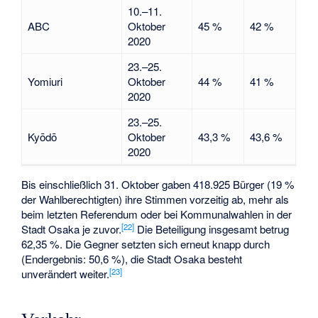
10.–11.
ABC
Oktober
45 %
42 %
2020
23.–25.
Yomiuri
Oktober
44 %
41 %
2020
23.–25.
Kyōdō
Oktober
43,3 %
43,6 %
2020
Bis einschließlich 31. Oktober gaben 418.925 Bürger (19 %
der Wahlberechtigten) ihre Stimmen vorzeitig ab, mehr als
beim letzten Referendum oder bei Kommunalwahlen in der
[
22
]
Stadt Osaka je zuvor.
Die Beteiligung insgesamt betrug
62,35 %. Die Gegner setzten sich erneut knapp durch
(Endergebnis: 50,6 %), die Stadt Osaka besteht
[
23
]
unverändert weiter.