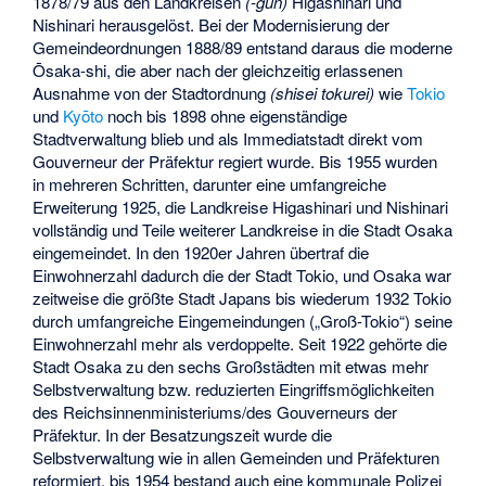
1878/79 aus den Landkreisen
(-gun)
Higashinari
und
Nishinari
herausgelöst. Bei der Modernisierung der
Gemeindeordnungen 1888/89 entstand daraus die moderne
Ōsaka-shi, die aber nach der gleichzeitig erlassenen
Ausnahme von der Stadtordnung
(shisei tokurei)
wie
Tokio
und
Kyōto
noch bis 1898 ohne eigenständige
Stadtverwaltung blieb und als Immediatstadt direkt vom
Gouverneur der Präfektur regiert wurde. Bis 1955 wurden
in mehreren Schritten, darunter eine umfangreiche
Erweiterung 1925, die Landkreise Higashinari und Nishinari
vollständig und Teile weiterer Landkreise in die Stadt Osaka
eingemeindet. In den 1920er Jahren übertraf die
Einwohnerzahl dadurch die der Stadt Tokio, und Osaka war
zeitweise die größte Stadt Japans bis wiederum 1932 Tokio
durch umfangreiche Eingemeindungen („Groß-Tokio“) seine
Einwohnerzahl mehr als verdoppelte. Seit 1922 gehörte die
Stadt Osaka zu den sechs Großstädten mit etwas mehr
Selbstverwaltung bzw. reduzierten Eingriffsmöglichkeiten
des Reichsinnenministeriums/des Gouverneurs der
Präfektur. In der Besatzungszeit wurde die
Selbstverwaltung wie in allen Gemeinden und Präfekturen
reformiert, bis 1954 bestand auch eine kommunale Polizei