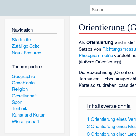
Orientierung (
Navigation
Startseite
Als
Orientierung
wird in de
Zufällige Seite
Satzes von
Richtungsmess
Neu / Featured
Photogrammetrie
versteht ma
(
äußere Orientierung
).
Themenportale
Die Bezeichnung „Orientierung
Geographie
Jerusalem = oben ausgerichte
Geschichte
Karte so zu drehen, dass der 
Religion
Gesellschaft
Sport
Inhaltsverzeichnis
Technik
Kunst und Kultur
1
Orientierung eines V
Wissenschaft
2
Orientierung eines Me
3
Orientierung einer Lan