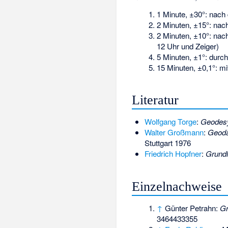
1 Minute, ±30°: nach
2 Minuten, ±15°: nac
2 Minuten, ±10°: na
12 Uhr und Zeiger)
5 Minuten, ±1°: durc
15 Minuten, ±0,1°: m
Literatur
Wolfgang Torge
:
Geodes
Walter Großmann
:
Geodä
Stuttgart 1976
Friedrich Hopfner
:
Grundl
Einzelnachweise
↑
Günter Petrahn:
Gr
3464433355