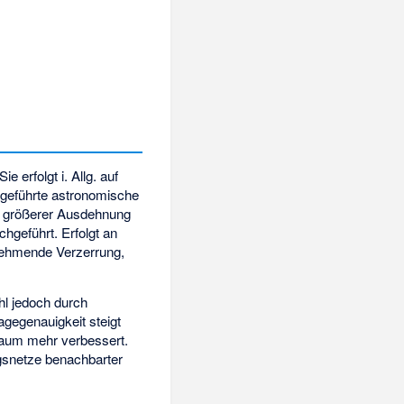
 Sie erfolgt i. Allg. auf
hgeführte astronomische
i größerer Ausdehnung
geführt. Erfolgt an
nehmende Verzerrung,
hl jedoch durch
agegenauigkeit
steigt
aum mehr verbessert.
gsnetze benachbarter