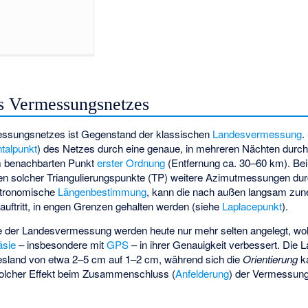
es Vermessungsnetzes
messungsnetzes ist Gegenstand der klassischen
Landesvermessung
.
talpunkt
) des Netzes durch eine genaue, in mehreren Nächten durc
 benachbarten Punkt
erster Ordnung
(Entfernung ca. 30–60 km). Be
en solcher
Triangulierungspunkte
(TP) weitere Azimutmessungen durch
stronomische
Längenbestimmung
, kann die nach außen langsam zu
z auftritt, in engen Grenzen gehalten werden (siehe
Laplacepunkt
).
e der Landesvermessung werden heute nur mehr selten angelegt, wo
äsie
– insbesondere mit
GPS
– in ihrer Genauigkeit verbessert. Die
L
desland von etwa 2–5 cm auf 1–2 cm, während sich die
Orientierung
k
 solcher Effekt beim Zusammenschluss (
Anfelderung
) der Vermessun