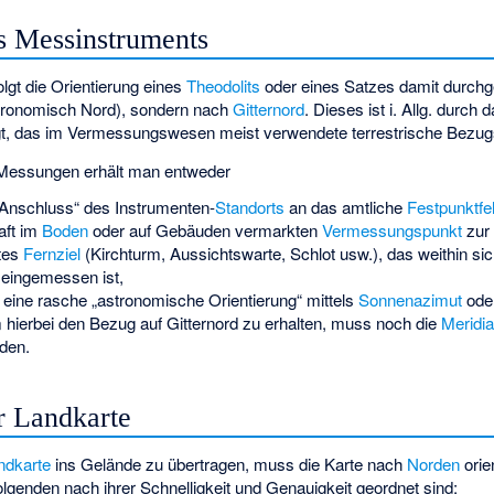
es Messinstruments
lgt die Orientierung eines
Theodolits
oder eines Satzes damit durch
tronomisch Nord), sondern nach
Gitternord
. Dieses ist i. Allg. durch 
gt, das im Vermessungswesen meist verwendete terrestrische Bezu
 Messungen erhält man entweder
Anschluss“ des Instrumenten-
Standorts
an das amtliche
Festpunktfe
aft im
Boden
oder auf Gebäuden vermarkten
Vermessungspunkt
zur 
tes
Fernziel
(Kirchturm, Aussichtswarte, Schlot usw.), das weithin sich
eingemessen ist,
h eine rasche „astronomische Orientierung“ mittels
Sonnenazimut
ode
 hierbei den Bezug auf Gitternord zu erhalten, muss noch die
Meridi
den.
r Landkarte
ndkarte
ins Gelände zu übertragen, muss die Karte nach
Norden
orie
genden nach ihrer Schnelligkeit und Genauigkeit geordnet sind: