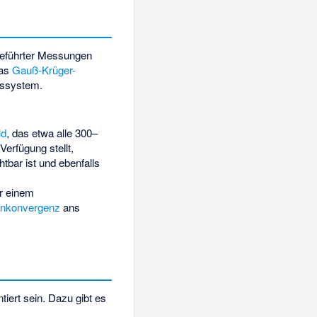
geführter Messungen
das
Gauß-Krüger-
gssystem.
ld
, das etwa alle 300–
Verfügung stellt,
tbar ist und ebenfalls
r einem
ankonvergenz
ans
ntiert sein. Dazu gibt es