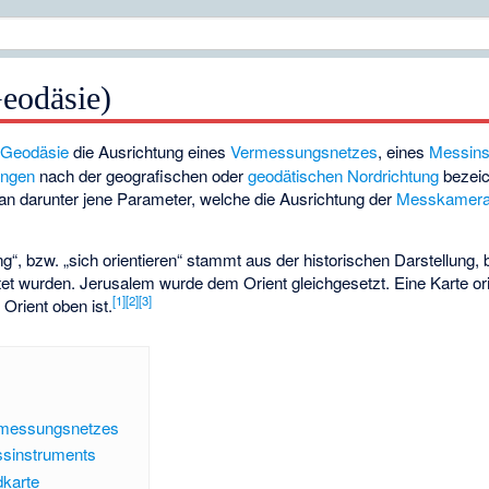
Geodäsie)
r
Geodäsie
die Ausrichtung eines
Vermessungsnetzes
, eines
Messins
ungen
nach der geografischen oder
geodätischen Nordrichtung
bezeic
n darunter jene Parameter, welche die Ausrichtung der
Messkamer
“, bzw. „sich orientieren“ stammt aus der historischen Darstellung, b
t wurden. Jerusalem wurde dem Orient gleichgesetzt. Eine Karte orie
[
1
]
[
2
]
[
3
]
Orient oben ist.
ermessungsnetzes
ssinstruments
dkarte