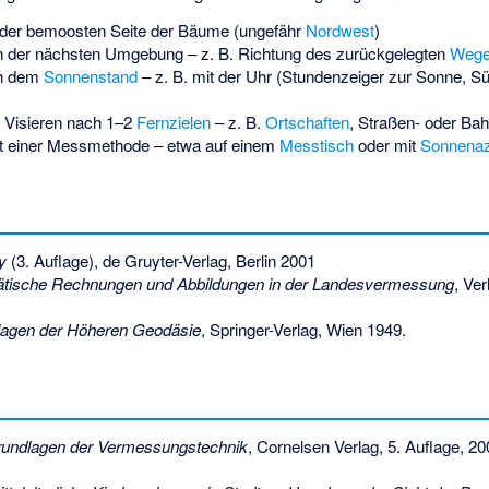
 der bemoosten Seite der Bäume (ungefähr
Nordwest
)
h der nächsten Umgebung – z. B. Richtung des zurückgelegten
Weg
ch dem
Sonnenstand
– z. B. mit der Uhr (Stundenzeiger zur Sonne, S
h Visieren nach 1–2
Fernzielen
– z. B.
Ortschaften
, Straßen- oder Bah
it einer Messmethode – etwa auf einem
Messtisch
oder mit
Sonnenaz
y
(3. Auflage), de Gruyter-Verlag, Berlin 2001
tische Rechnungen und Abbildungen in der Landesvermessung
, Ve
agen der Höheren Geodäsie
, Springer-Verlag, Wien 1949.
undlagen der Vermessungstechnik
, Cornelsen Verlag, 5. Auflage, 2