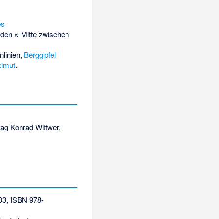
es
üden ≈ Mitte zwischen
nlinien,
Berggipfel
imut
.
rlag Konrad Wittwer,
003,
ISBN 978-