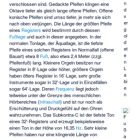
n
verschlossen sind. Gedackte Pfeifen klingen eine
d
Oktave tiefer als gleich lange offene Pfeifen. Offene
v
konische Pfeifen sind umso tiefer, je mehr sie sich
er
nach oben verjüngen. Die Länge der größten Pfeife
g
eines
Registers
wird bestimmt durch dessen
ol
Fußlage
und auch in dieser angegeben. In der
d
normalen Tonlage, der Äquallage, ist die tiefste
et
Pfeife eines solchen Registers im Normalfall (offene
e
Bauart) etwa 8
Fuß
, also etwa 2,4 Meter (zzgl.
n
Pfeifenfuß) lang. Kleinere Orgeln besitzen nur
L
Register in 8′-Lage oder höher, größere Orgeln
a
haben öfters Register in 16′-Lage, sehr große
bi
Instrumente sogar in 32′-Lage und in Einzelfällen
e
sogar 64′-Lage. Deren
Frequenz
liegt jedoch
n
teilweise unter der Grenze des menschlichen
Hörbereiches (
Infraschall
) und ist nur noch als
Erschütterung und Druckgefühl auf den Ohren
wahrzunehmen. Das Subkontra-C ist der tiefste Ton
F
eines 32′-Registers und erzeugt beispielsweise
u
einen Ton in der Höhe von 16,35
Hz
. Sehr kleine
ß
Pfeifen haben nur eine klingende Länge von
a