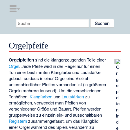
Orgelpfeife
Orgelpfeifen
sind die klangerzeugenden Teile einer
Orgel
. Jede Pfeife wird in der Regel nur für einen
O
Ton einer bestimmten Klangfarbe und Lautstärke
r
gebaut, so dass in einer Orgel eine Vielzahl
g
unterschiedlicher Pfeifen vorhanden ist (in größeren
el
Orgeln mehrere tausend). Um die verschiedenen
pf
Tonhöhen,
Klangfarben
und
Lautstärken
zu
ei
ermöglichen, verwendet man Pfeifen von
fe
verschiedener Größe und Bauart. Pfeifen werden
n
gruppenweise zu einzeln ein- und ausschaltbaren
in
Registern
zusammengefasst, um das Klangbild
d
einer Orgel während des Spiels verändern zu
e