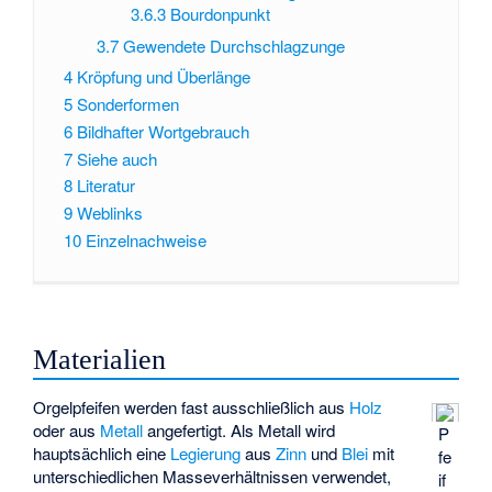
3.6.3
Bourdonpunkt
3.7
Gewendete Durchschlagzunge
4
Kröpfung und Überlänge
5
Sonderformen
6
Bildhafter Wortgebrauch
7
Siehe auch
8
Literatur
9
Weblinks
10
Einzelnachweise
Materialien
Orgelpfeifen werden fast ausschließlich aus
Holz
oder aus
Metall
angefertigt. Als Metall wird
P
hauptsächlich eine
Legierung
aus
Zinn
und
Blei
mit
fe
unterschiedlichen Masseverhältnissen verwendet,
if