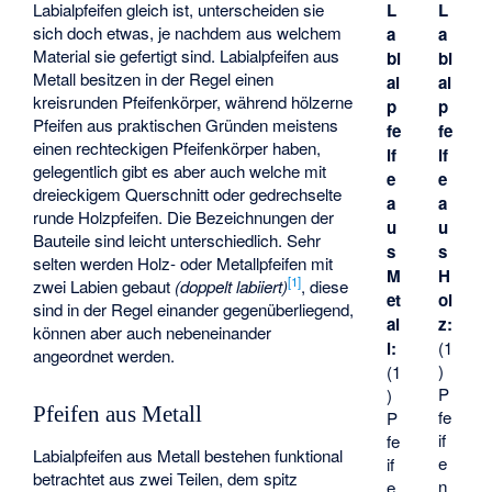
Labialpfeifen gleich ist, unterscheiden sie
L
L
sich doch etwas, je nachdem aus welchem
a
a
Material sie gefertigt sind. Labialpfeifen aus
bi
bi
Metall besitzen in der Regel einen
al
al
kreisrunden Pfeifenkörper, während hölzerne
p
p
Pfeifen aus praktischen Gründen meistens
fe
fe
einen rechteckigen Pfeifenkörper haben,
if
if
gelegentlich gibt es aber auch welche mit
e
e
dreieckigem Querschnitt oder gedrechselte
a
a
runde Holzpfeifen. Die Bezeichnungen der
u
u
Bauteile sind leicht unterschiedlich. Sehr
s
s
selten werden Holz- oder Metallpfeifen mit
M
H
[
1
]
zwei Labien gebaut
(doppelt labiiert)
, diese
et
ol
sind in der Regel einander gegenüberliegend,
al
z:
können aber auch nebeneinander
l:
(1
angeordnet werden.
)
(1
P
)
Pfeifen aus Metall
fe
P
if
fe
Labialpfeifen aus Metall bestehen funktional
e
if
betrachtet aus zwei Teilen, dem spitz
n
e