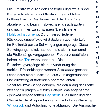
e
n
Die Luft strömt durch den Pfeifenfuß und tritt aus der
s
Kernspalte als auf das Oberlabium gerichtetes
ur
Luftband hervor. An diesem wird der Luftstrom
e
abgelenkt und beginnt, abwechselnd nach außen
n
und nach innen zu schwingen (Details siehe
v
Holzblasinstrument
). Durch verschiedene
er
Rückkopplungseffekte wird dadurch auch die Luft
lä
im Pfeifenkörper zu Schwingungen angeregt. Diese
uf
Schwingungen sind, nachdem sie sich in der durch
e
die Pfeifenlänge vorgegebenen Frequenz stabilisiert
(1
haben, als
Ton
wahrzunehmen. Die
8
Einschwingvorgänge bis zur Ausbildung des
7
stabilen Pfeifenklanges werden
Ansprache
genannt.
4)
Diese setzt sich zusammen aus Anblasgeräuschen
und kurzzeitig auftretenden hochfrequenten
Vorläufer- bzw. Schneidetönen, die den Klang der Pfeife
wesentlich prägen wie zum Beispiel das sogenannte
Spucken
bei gedackten
Registern
. Die Dauer und der
Charakter der Ansprache sind zunächst von Pfeifentyp,
Winddruck
und Aufschnitthöhe abhängig. Die Ansprache