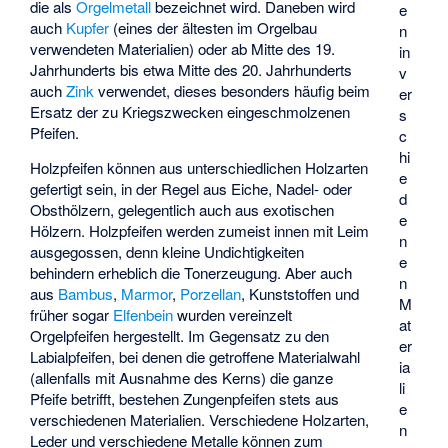
die als
Orgelmetall
bezeichnet wird. Daneben wird
e
auch
Kupfer
(eines der ältesten im Orgelbau
n
verwendeten Materialien) oder ab Mitte des 19.
in
Jahrhunderts bis etwa Mitte des 20. Jahrhunderts
v
auch
Zink
verwendet, dieses besonders häufig beim
er
Ersatz der zu Kriegszwecken eingeschmolzenen
s
Pfeifen.
c
hi
Holzpfeifen können aus unterschiedlichen Holzarten
e
gefertigt sein, in der Regel aus Eiche, Nadel- oder
d
Obsthölzern, gelegentlich auch aus exotischen
e
Hölzern. Holzpfeifen werden zumeist innen mit Leim
n
ausgegossen, denn kleine Undichtigkeiten
e
behindern erheblich die Tonerzeugung. Aber auch
n
aus
Bambus
,
Marmor
,
Porzellan
, Kunststoffen und
M
früher sogar
Elfenbein
wurden vereinzelt
at
Orgelpfeifen hergestellt. Im Gegensatz zu den
er
Labialpfeifen, bei denen die getroffene Materialwahl
ia
(allenfalls mit Ausnahme des Kerns) die ganze
li
Pfeife betrifft, bestehen Zungenpfeifen stets aus
e
verschiedenen Materialien. Verschiedene Holzarten,
n
Leder und verschiedene Metalle können zum