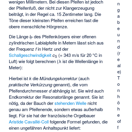
wenigen Millimetern. Bei diesen Pfeifen ist jedoch
n
der Pfeifenfuß, der nicht zur Klangerzeugung
g
beiträgt, in der Regel ca. 15 Zentimeter lang. Die
a
Töne dieser kleinsten Pfeifen erreichen fast die
b
obere menschliche Hörgrenze.
e
u
Die Länge
l
des Pfeifenkörpers einer offenen
P
n
zylindrischen Labialpfeife in Metern lässt sich aus
d
der Frequenz
f
in Hertz und der
(r
Schallgeschwindigkeit
c
(= 343 m/s für 20 °C in
S
e
Luft) wie folgt berechnen (λ ist die Wellenlänge in
al
Meter):
e)
T
Hierbei ist
k
die
Mündungskorrektur
(auch
o
praktische Verkürzung
genannt), die vom
n
Pfeifendurchmesser
d
abhängig ist. Sie wird auch
h
Endkorrektur der Resonatorlänge
genannt. Sie ist
ö
nötig, da der Bauch der
stehenden Welle
nicht
h
genau am Pfeifenende, sondern etwas außerhalb
e
liegt. Für sie hat der französische Orgelbauer
of
Aristide Cavaillé-Coll
folgende Formel gefunden, die
f
einen ungefähren Anhaltspunkt liefert: