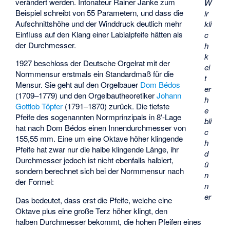
verändert werden. Intonateur Rainer Janke zum
W
Beispiel schreibt von 55 Parametern, und dass die
ir
Aufschnittshöhe und der Winddruck deutlich mehr
kli
Einfluss auf den Klang einer Labialpfeife hätten als
c
der Durchmesser.
h
k
1927 beschloss der
Deutsche Orgelrat
mit der
ei
Normmensur
erstmals ein Standardmaß für die
t
Mensur. Sie geht auf den Orgelbauer
Dom Bédos
er
(1709–1779) und den Orgelbautheoretiker
Johann
h
Gottlob Töpfer
(1791–1870) zurück. Die tiefste
e
Pfeife des sogenannten Normprinzipals in 8′-Lage
bli
hat nach Dom Bédos einen Innendurchmesser von
c
155,55 mm. Eine um eine Oktave höher klingende
h
Pfeife hat zwar nur die halbe klingende Länge, ihr
d
Durchmesser jedoch ist nicht ebenfalls halbiert,
ü
sondern berechnet sich bei der Normmensur nach
n
der Formel:
n
er
Das bedeutet, dass erst die Pfeife, welche eine
Oktave plus eine große Terz höher klingt, den
halben Durchmesser bekommt, die hohen Pfeifen eines