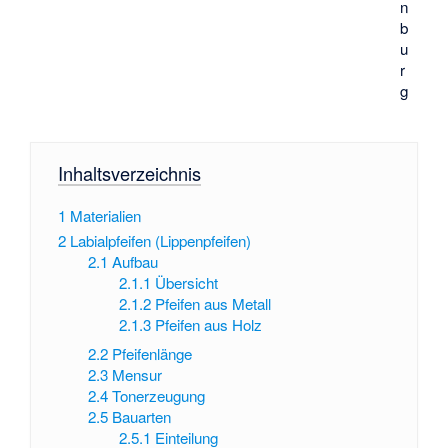
n
b
u
r
g
Inhaltsverzeichnis
1
Materialien
2
Labialpfeifen (Lippenpfeifen)
2.1
Aufbau
2.1.1
Übersicht
2.1.2
Pfeifen aus Metall
2.1.3
Pfeifen aus Holz
2.2
Pfeifenlänge
2.3
Mensur
2.4
Tonerzeugung
2.5
Bauarten
2.5.1
Einteilung