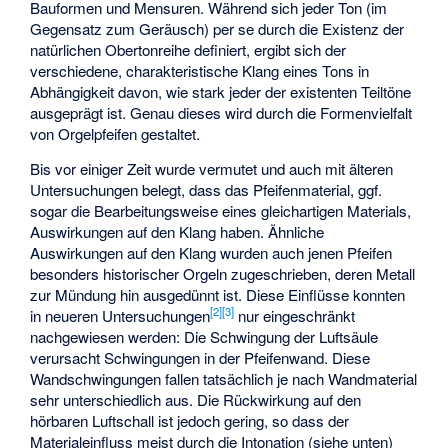
Bauformen und Mensuren. Während sich jeder Ton (im
Gegensatz zum Geräusch) per se durch die Existenz der
natürlichen Obertonreihe definiert, ergibt sich der
verschiedene, charakteristische Klang eines Tons in
Abhängigkeit davon, wie stark jeder der existenten Teiltöne
ausgeprägt ist. Genau dieses wird durch die Formenvielfalt
von Orgelpfeifen gestaltet.
Bis vor einiger Zeit wurde vermutet und auch mit älteren
Untersuchungen belegt, dass das Pfeifenmaterial, ggf.
sogar die Bearbeitungsweise eines gleichartigen Materials,
Auswirkungen auf den Klang haben. Ähnliche
Auswirkungen auf den Klang wurden auch jenen Pfeifen
besonders historischer Orgeln zugeschrieben, deren Metall
zur Mündung hin ausgedünnt ist. Diese Einflüsse konnten
[
2
]
[
3
]
in neueren Untersuchungen
nur eingeschränkt
nachgewiesen werden: Die Schwingung der Luftsäule
verursacht Schwingungen in der Pfeifenwand. Diese
Wandschwingungen fallen tatsächlich je nach Wandmaterial
sehr unterschiedlich aus. Die Rückwirkung auf den
hörbaren Luftschall ist jedoch gering, so dass der
Materialeinfluss meist durch die Intonation (siehe unten)