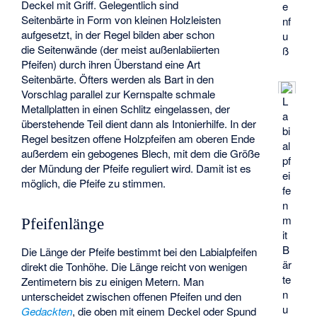
Deckel mit Griff. Gelegentlich sind
e
Seitenbärte in Form von kleinen Holzleisten
nf
aufgesetzt, in der Regel bilden aber schon
u
die Seitenwände (der meist außenlabiierten
ß
Pfeifen) durch ihren Überstand eine Art
Seitenbärte. Öfters werden als Bart in den
Vorschlag parallel zur Kernspalte schmale
L
Metallplatten in einen Schlitz eingelassen, der
a
überstehende Teil dient dann als Intonierhilfe. In der
bi
Regel besitzen offene Holzpfeifen am oberen Ende
al
außerdem ein gebogenes Blech, mit dem die Größe
pf
der Mündung der Pfeife reguliert wird. Damit ist es
ei
möglich, die Pfeife zu stimmen.
fe
n
m
Pfeifenlänge
it
B
Die Länge der Pfeife bestimmt bei den Labialpfeifen
är
direkt die Tonhöhe. Die Länge reicht von wenigen
te
Zentimetern bis zu einigen Metern. Man
n
unterscheidet zwischen offenen Pfeifen und den
u
Gedackten
, die oben mit einem Deckel oder Spund