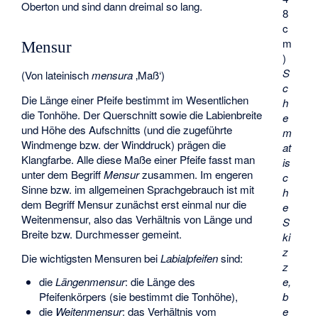
Oberton und sind dann dreimal so lang.
8
c
m
Mensur
)
S
(Von lateinisch
mensura
‚Maß‘)
c
Die Länge einer Pfeife bestimmt im Wesentlichen
h
die Tonhöhe. Der Querschnitt sowie die Labienbreite
e
und Höhe des Aufschnitts (und die zugeführte
m
Windmenge bzw. der Winddruck) prägen die
at
Klangfarbe. Alle diese Maße einer Pfeife fasst man
is
unter dem Begriff
Mensur
zusammen. Im engeren
c
Sinne bzw. im allgemeinen Sprachgebrauch ist mit
h
dem Begriff Mensur zunächst erst einmal nur die
e
Weitenmensur, also das Verhältnis von Länge und
S
Breite bzw. Durchmesser gemeint.
ki
z
Die wichtigsten Mensuren bei
Labialpfeifen
sind:
z
e,
die
Längenmensur
: die Länge des
b
Pfeifenkörpers (sie bestimmt die Tonhöhe),
e
die
Weitenmensur
: das Verhältnis vom