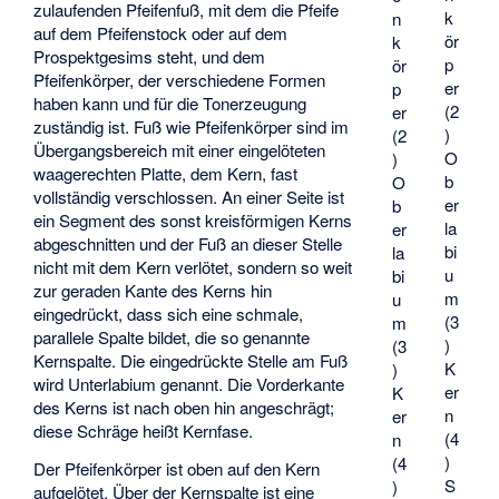
zulaufenden Pfeifenfuß, mit dem die Pfeife
k
n
auf dem Pfeifenstock oder auf dem
ör
k
Prospektgesims steht, und dem
p
ör
Pfeifenkörper, der verschiedene Formen
er
p
haben kann und für die Tonerzeugung
(2
er
zuständig ist. Fuß wie Pfeifenkörper sind im
)
(2
Übergangsbereich mit einer eingelöteten
O
)
waagerechten Platte, dem Kern, fast
b
O
vollständig verschlossen. An einer Seite ist
er
b
ein Segment des sonst kreisförmigen Kerns
la
er
abgeschnitten und der Fuß an dieser Stelle
bi
la
nicht mit dem Kern verlötet, sondern so weit
u
bi
zur geraden Kante des Kerns hin
m
u
eingedrückt, dass sich eine schmale,
(3
m
parallele Spalte bildet, die so genannte
)
(3
Kernspalte. Die eingedrückte Stelle am Fuß
K
)
wird Unterlabium genannt. Die Vorderkante
er
K
des Kerns ist nach oben hin angeschrägt;
n
er
diese Schräge heißt Kernfase.
(4
n
)
(4
Der Pfeifenkörper ist oben auf den Kern
S
)
aufgelötet. Über der Kernspalte ist eine