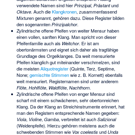
verwendete Namen sind hier
Prinzipal
,
Prästant
und
Oktave
. Auch die
Klangkronen
, zusammenfassend
Mixturen genannt, gehören dazu. Diese Register bilden
den sogenannten
Prinzipalchor
.
Zylindrische offene Pfeifen von weiter Mensur haben
einen vollen, sanften Klang. Man spricht von dieser
Pfeifenfamilie auch als
Weitchor
. Er ist am
obertonärmsten und eignet sich daher als tragfähige
Grundlage des Orgelklanges. Da weit mensurierte
Pfeifen klanglich gut miteinander verschmelzen, sind
die meisten
Aliquotregister
(Quinte, Terz, Septime,
None;
gemischte Stimmen
wie z. B. Kornett) ebenfalls
weit mensuriert. Registernamen sind unter anderem
Flöte
,
Hohlflöte
,
Waldflöte
,
Nachthorn
.
Zylindrische offene Pfeifen von enger Mensur sind
scharf mit einem schwächeren, sehr obertonreichen
Klang. Da der Klang an Streichinstrumente erinnert, hat
man den Registern entsprechende Namen gegeben:
Viola
,
Violine
,
Gamba
, verbreitet ist auch
Salizional
(Weidenpfeife). Hierzu gehören meistens auch die
schwebenden Stimmen wie
Vox coelestis
und
Unda