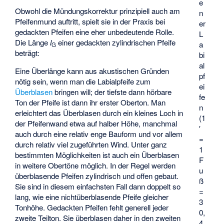
e
Obwohl die Mündungskorrektur prinzipiell auch am
n
Pfeifenmund auftritt, spielt sie in der Praxis bei
er
gedackten Pfeifen eine eher unbedeutende Rolle.
L
Die Länge
l
einer gedackten zylindrischen Pfeife
a
G
beträgt:
bi
al
Eine Überlänge kann aus akustischen Gründen
pf
nötig sein, wenn man die Labialpfeife zum
ei
Überblasen
bringen will; der tiefste dann hörbare
fe
Ton der Pfeife ist dann ihr erster Oberton. Man
n
erleichtert das Überblasen durch ein kleines Loch in
(1
der Pfeifenwand etwa auf halber Höhe, manchmal
′
auch durch eine relativ enge Bauform und vor allem
=
durch relativ viel zugeführten Wind. Unter ganz
1
bestimmten Möglichkeiten ist auch ein Überblasen
F
in weitere Obertöne möglich. In der Regel werden
u
überblasende Pfeifen zylindrisch und offen gebaut.
ß
Sie sind in diesem einfachsten Fall dann doppelt so
=
lang, wie eine nichtüberblasende Pfeife gleicher
3
Tonhöhe. Gedackten Pfeifen fehlt generell jeder
0,
zweite Teilton. Sie überblasen daher in den zweiten
4