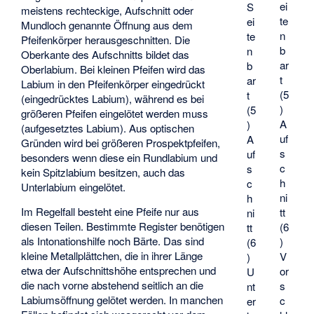
ei
S
meistens rechteckige, Aufschnitt oder
te
ei
Mundloch genannte Öffnung aus dem
n
te
Pfeifenkörper herausgeschnitten. Die
b
n
Oberkante des Aufschnitts bildet das
ar
b
Oberlabium. Bei kleinen Pfeifen wird das
t
ar
Labium in den Pfeifenkörper eingedrückt
(5
t
(eingedrücktes Labium), während es bei
)
(5
größeren Pfeifen eingelötet werden muss
A
)
(aufgesetztes Labium). Aus optischen
uf
A
Gründen wird bei größeren Prospektpfeifen,
s
uf
besonders wenn diese ein Rundlabium und
c
s
kein Spitzlabium besitzen, auch das
h
c
Unterlabium eingelötet.
ni
h
Im Regelfall besteht eine Pfeife nur aus
tt
ni
diesen Teilen. Bestimmte Register benötigen
(6
tt
als Intonationshilfe noch Bärte. Das sind
)
(6
kleine Metallplättchen, die in ihrer Länge
V
)
etwa der Aufschnittshöhe entsprechen und
or
U
die nach vorne abstehend seitlich an die
s
nt
Labiumsöffnung gelötet werden. In manchen
c
er