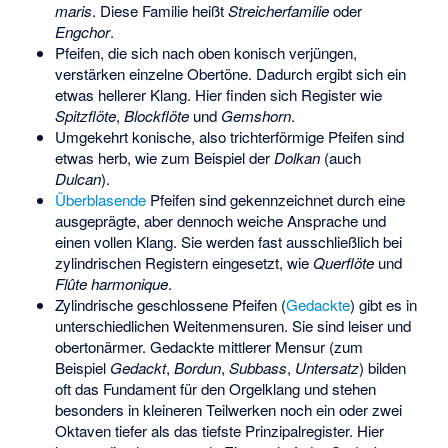
maris
. Diese Familie heißt
Streicherfamilie
oder
Engchor
.
Pfeifen, die sich nach oben konisch verjüngen,
verstärken einzelne Obertöne. Dadurch ergibt sich ein
etwas hellerer Klang. Hier finden sich Register wie
Spitzflöte
,
Blockflöte
und
Gemshorn
.
Umgekehrt konische, also trichterförmige Pfeifen sind
etwas herb, wie zum Beispiel der
Dolkan
(auch
Dulcan
).
Überblasende
Pfeifen sind gekennzeichnet durch eine
ausgeprägte, aber dennoch weiche Ansprache und
einen vollen Klang. Sie werden fast ausschließlich bei
zylindrischen Registern eingesetzt, wie
Querflöte
und
Flûte harmonique
.
Zylindrische geschlossene Pfeifen (
Gedackte
) gibt es in
unterschiedlichen Weitenmensuren. Sie sind leiser und
obertonärmer. Gedackte mittlerer Mensur (zum
Beispiel
Gedackt
,
Bordun
,
Subbass
,
Untersatz
) bilden
oft das Fundament für den Orgelklang und stehen
besonders in kleineren Teilwerken noch ein oder zwei
Oktaven tiefer als das tiefste Prinzipalregister. Hier