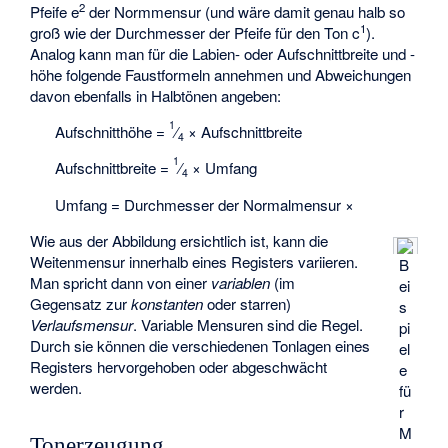
2
Pfeife e
der Normmensur (und wäre damit genau halb so
1
groß wie der Durchmesser der Pfeife für den Ton c
).
Analog kann man für die Labien- oder Aufschnittbreite und -
höhe folgende Faustformeln annehmen und Abweichungen
davon ebenfalls in Halbtönen angeben:
1
Aufschnitthöhe =
⁄
× Aufschnittbreite
4
1
Aufschnittbreite =
⁄
× Umfang
4
Umfang = Durchmesser der Normalmensur ×
Wie aus der Abbildung ersichtlich ist, kann die
Weitenmensur innerhalb eines Registers variieren.
B
Man spricht dann von einer
variablen
(im
ei
Gegensatz zur
konstanten
oder starren)
s
Verlaufsmensur
. Variable Mensuren sind die Regel.
pi
Durch sie können die verschiedenen Tonlagen eines
el
Registers hervorgehoben oder abgeschwächt
e
werden.
fü
r
M
Tonerzeugung