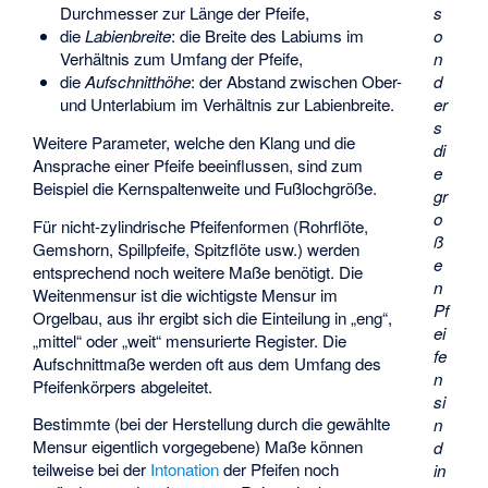
s
Durchmesser zur Länge der Pfeife,
o
die
Labienbreite
: die Breite des Labiums im
n
Verhältnis zum Umfang der Pfeife,
d
die
Aufschnitthöhe
: der Abstand zwischen Ober-
er
und Unterlabium im Verhältnis zur Labienbreite.
s
Weitere Parameter, welche den Klang und die
di
Ansprache einer Pfeife beeinflussen, sind zum
e
Beispiel die Kernspaltenweite und Fußlochgröße.
gr
o
Für nicht-zylindrische Pfeifenformen (Rohrflöte,
ß
Gemshorn, Spillpfeife, Spitzflöte usw.) werden
e
entsprechend noch weitere Maße benötigt. Die
n
Weitenmensur ist die wichtigste Mensur im
Pf
Orgelbau, aus ihr ergibt sich die Einteilung in „eng“,
ei
„mittel“ oder „weit“ mensurierte Register. Die
fe
Aufschnittmaße werden oft aus dem Umfang des
n
Pfeifenkörpers abgeleitet.
si
Bestimmte (bei der Herstellung durch die gewählte
n
Mensur eigentlich vorgegebene) Maße können
d
teilweise bei der
Intonation
der Pfeifen noch
in