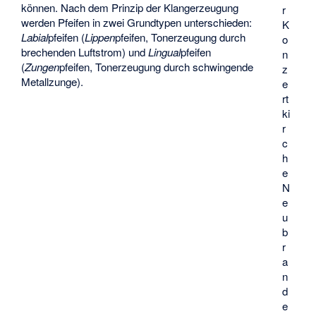
können. Nach dem Prinzip der Klangerzeugung
r
werden Pfeifen in zwei Grundtypen unterschieden:
K
Labial
pfeifen (
Lippen
pfeifen, Tonerzeugung durch
o
brechenden Luftstrom) und
Lingual
pfeifen
n
(
Zungen
pfeifen, Tonerzeugung durch schwingende
z
Metallzunge).
e
rt
ki
r
c
h
e
N
e
u
b
r
a
n
d
e