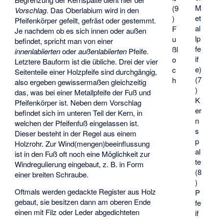
M
(9
Vorschlag
. Das Oberlabium wird in den
et
)
Pfeifenkörper gefeilt, gefräst oder gestemmt.
al
F
Je nachdem ob es sich innen oder außen
lp
u
befindet, spricht man von einer
fe
ßl
innenlabiierten
oder
außenlabiierten
Pfeife.
if
o
Letztere Bauform ist die übliche. Drei der vier
e)
c
Seitenteile einer Holzpfeife sind durchgängig,
(7
h
also ergeben gewissermaßen gleichzeitig
)
das, was bei einer Metallpfeife der Fuß und
K
Pfeifenkörper ist. Neben dem Vorschlag
er
befindet sich im unteren Teil der Kern, in
n
welchen der Pfeifenfuß eingelassen ist.
s
Dieser besteht in der Regel aus einem
p
Holzrohr. Zur Wind(mengen)beeinflussung
al
ist in den Fuß oft noch eine Möglichkeit zur
te
Windregulierung eingebaut, z. B. in Form
(8
einer breiten Schraube.
)
Oftmals werden gedackte Register aus Holz
P
gebaut, sie besitzen dann am oberen Ende
fe
einen mit Filz oder Leder abgedichteten
if