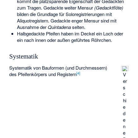
kommt die platzsparende Eigenschaft der Gedackten
zum Tragen. Gedackte weiter Mensur
(Gedacktflöte)
bilden die Grundlage für Soloregistrierungen mit
Aliquotregistern. Gedackte enger Mensur sind mit
Ausnahme der
Quintadena
selten.
Halbgedackte Pfeifen haben im Deckel ein Loch oder
ein nach innen oder außen geführtes Röhrchen.
Systematik
Systematik von Bauformen (und Durchmessern)
[
4
]
des Pfeifenkörpers und Registern
V
er
s
c
hi
e
d
e
n
e