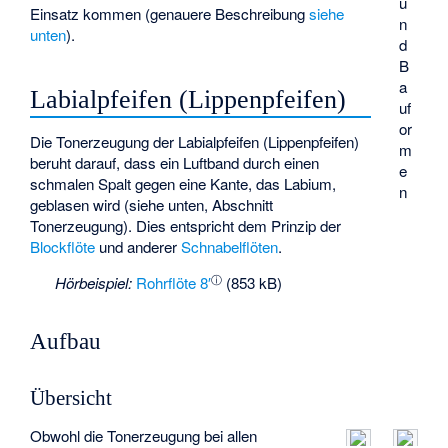
u
Einsatz kommen (genauere Beschreibung
siehe
n
unten
).
d
B
a
Labialpfeifen (Lippenpfeifen)
uf
or
Die Tonerzeugung der Labialpfeifen (Lippenpfeifen)
m
beruht darauf, dass ein Luftband durch einen
e
schmalen Spalt gegen eine Kante, das Labium,
n
geblasen wird (siehe unten, Abschnitt
Tonerzeugung). Dies entspricht dem Prinzip der
Blockflöte
und anderer
Schnabelflöten
.
ⓘ
Hörbeispiel:
Rohrflöte 8′
(853 kB)
Aufbau
Übersicht
Obwohl die Tonerzeugung bei allen