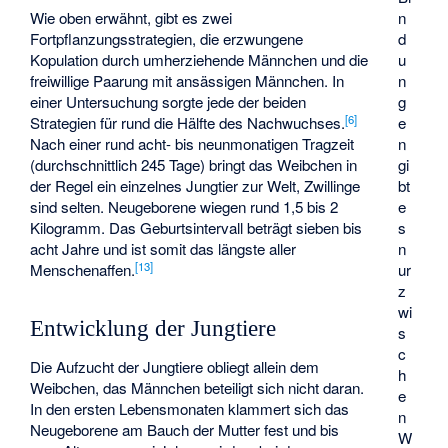
n
Wie oben erwähnt, gibt es zwei
d
Fortpflanzungsstrategien, die erzwungene
u
Kopulation durch umherziehende Männchen und die
n
freiwillige Paarung mit ansässigen Männchen. In
g
einer Untersuchung sorgte jede der beiden
[
6
]
e
Strategien für rund die Hälfte des Nachwuchses.
n
Nach einer rund acht- bis neunmonatigen Tragzeit
gi
(durchschnittlich 245 Tage) bringt das Weibchen in
bt
der Regel ein einzelnes Jungtier zur Welt, Zwillinge
e
sind selten. Neugeborene wiegen rund 1,5 bis 2
s
Kilogramm. Das Geburtsintervall beträgt sieben bis
n
acht Jahre und ist somit das längste aller
[
13
]
ur
Menschenaffen.
z
wi
Entwicklung der Jungtiere
s
c
Die Aufzucht der Jungtiere obliegt allein dem
h
Weibchen, das Männchen beteiligt sich nicht daran.
e
In den ersten Lebensmonaten klammert sich das
n
Neugeborene am Bauch der Mutter fest und bis
W