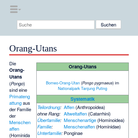
Orang-Utans
Die
Orang-Utans
Orang-
Utans
Borneo-Orang-Utan
(
) im
Pongo pygmaeus
(
Pongo
)
Nationalpark Tanjung Puting
sind eine
Primateng
Systematik
attung
aus
Teilordnung
:
Affen
(Anthropoidea)
der Familie
ohne Rang:
Altweltaffen
(Catarrhini)
der
Überfamilie
:
Menschenartige
(Hominoidea)
Menschen
Familie
:
Menschenaffen
(Hominidae)
affen
Unterfamilie
:
Ponginae
(Hominida