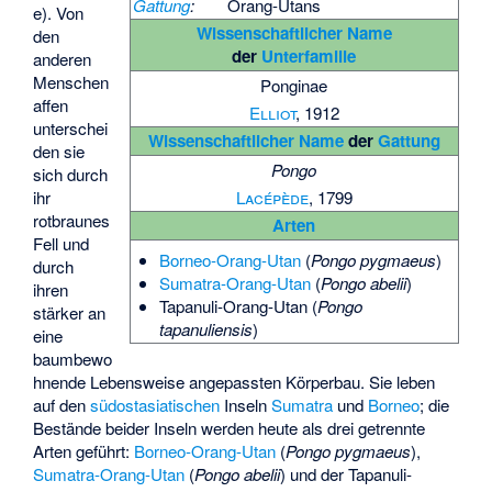
Gattung
:
Orang-Utans
e). Von
Wissenschaftlicher Name
den
der
Unterfamilie
anderen
Menschen
Ponginae
affen
Elliot
, 1912
unterschei
Wissenschaftlicher Name
der
Gattung
den sie
Pongo
sich durch
Lacépède
, 1799
ihr
rotbraunes
Arten
Fell und
Borneo-Orang-Utan
(
Pongo pygmaeus
)
durch
Sumatra-Orang-Utan
(
Pongo abelii
)
ihren
Tapanuli-Orang-Utan
(
Pongo
stärker an
tapanuliensis
)
eine
baumbewo
hnende Lebensweise angepassten Körperbau. Sie leben
auf den
südostasiatischen
Inseln
Sumatra
und
Borneo
; die
Bestände beider Inseln werden heute als drei getrennte
Arten geführt:
Borneo-Orang-Utan
(
Pongo pygmaeus
),
Sumatra-Orang-Utan
(
Pongo abelii
) und der
Tapanuli-