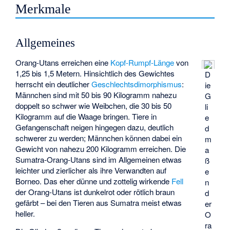
Merkmale
Allgemeines
Orang-Utans erreichen eine
Kopf-Rumpf-Länge
von
1,25 bis 1,5 Metern. Hinsichtlich des Gewichtes
D
herrscht ein deutlicher
Geschlechtsdimorphismus
:
ie
Männchen sind mit 50 bis 90 Kilogramm nahezu
G
doppelt so schwer wie Weibchen, die 30 bis 50
li
Kilogramm auf die Waage bringen. Tiere in
e
Gefangenschaft neigen hingegen dazu, deutlich
d
schwerer zu werden; Männchen können dabei ein
m
Gewicht von nahezu 200 Kilogramm erreichen. Die
a
Sumatra-Orang-Utans sind im Allgemeinen etwas
ß
leichter und zierlicher als ihre Verwandten auf
e
Borneo. Das eher dünne und zottelig wirkende
Fell
n
der Orang-Utans ist dunkelrot oder rötlich braun
d
gefärbt – bei den Tieren aus Sumatra meist etwas
er
heller.
O
ra