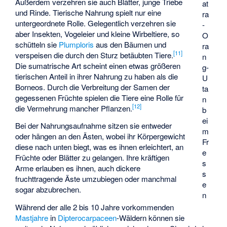
Außerdem verzehren sie auch Blätter, junge Triebe
at
und Rinde. Tierische Nahrung spielt nur eine
ra
untergeordnete Rolle. Gelegentlich verzehren sie
-
aber Insekten, Vogeleier und kleine Wirbeltiere, so
O
schütteln sie
Plumploris
aus den Bäumen und
ra
[
11
]
verspeisen die durch den Sturz betäubten Tiere.
n
Die sumatrische Art scheint einen etwas größeren
g-
tierischen Anteil in ihrer Nahrung zu haben als die
U
Borneos. Durch die Verbreitung der Samen der
ta
gegessenen Früchte spielen die Tiere eine Rolle für
n
[
12
]
die Vermehrung mancher Pflanzen.
b
ei
Bei der Nahrungsaufnahme sitzen sie entweder
m
oder hängen an den Ästen, wobei ihr Körpergewicht
Fr
diese nach unten biegt, was es ihnen erleichtert, an
e
Früchte oder Blätter zu gelangen. Ihre kräftigen
s
Arme erlauben es ihnen, auch dickere
s
fruchttragende Äste umzubiegen oder manchmal
e
sogar abzubrechen.
n
Während der alle 2 bis 10 Jahre vorkommenden
Mastjahre
in
Dipterocarpaceen
-Wäldern können sie