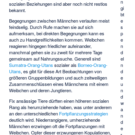
n
sozialen Beziehungen sind aber noch nicht restlos
gi
bekannt.
bt
e
Begegnungen zwischen Männchen verlaufen meist
s
feindselig. Durch Rufe machen sie auf sich
p
aufmerksam, bei direkten Begegnungen kann es
e
auch zu Handgreiflichkeiten kommen. Weibchen
n
reagieren hingegen friedlicher aufeinander,
d
manchmal gehen sie zu zweit für mehrere Tage
el
gemeinsam auf Nahrungssuche. Generell sind
n
Sumatra-Orang-Utans
sozialer als
Borneo-Orang-
d
Utans
, es gibt für diese Art Beobachtungen von
e
größeren Gruppenbildungen und auch zeitweiligen
u
Zusammenschlüssen eines Männchens mit einem
n
Weibchen und deren Jungtieren.
d
Fix ansässige Tiere dürften einen höheren sozialen
w
Rang als herumziehende haben, was unter anderem
a
an den unterschiedlichen
Fortpflanzungsstrategien
n
deutlich wird. Niederrangigere, umherziehende
d
Männchen erzwingen oft die Fortpflanzungen mit
e
Weibchen. Opfer dieser erzwungenen Kopulationen,
r