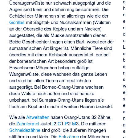
o
Überaugenwülste nur schwach ausgeprägt und die
h
Augen sind klein und stehen eng beisammen. Die
n
Schädel der Männchen sind allerdings wie die der
e
Gorillas
mit Sagittal- und Nuchalkämmen (Wülsten
n
an der Oberseite des Kopfes und am Nacken)
d
ausgestattet, die als Muskelansatzstellen dienen.
e
Beide Geschlechter tragen einen Bart, wobei der der
L
sumatranischen Art länger ist. Männliche Tiere sind
e
überdies mit einem Kehlsack ausgestattet, der bei
b
der borneanischen Art besonders groß ist.
e
Erwachsene Männchen haben auffällige
n
Wangenwülste, diese wachsen das ganze Leben
s
und sind bei alten Tieren am deutlichsten
w
ausgeprägt. Bei Borneo-Orang-Utans wachsen
ei
diese Wülste nach außen und sind nahezu
s
unbehaart, bei Sumatra-Orang-Utans liegen sie
e
flach am Kopf und sind mit weißen Haaren bedeckt.
a
Wie alle
Altweltaffen
haben Orang-Utans 32 Zähne,
n
die
Zahnformel
lautet
I
2-
C
1-
P
2-
M
3. Die mittleren
g
Schneidezähne
sind groß, die äußeren hingegen
e
stiftförmig und klein. Die
Eckzähne
der Männchen
p