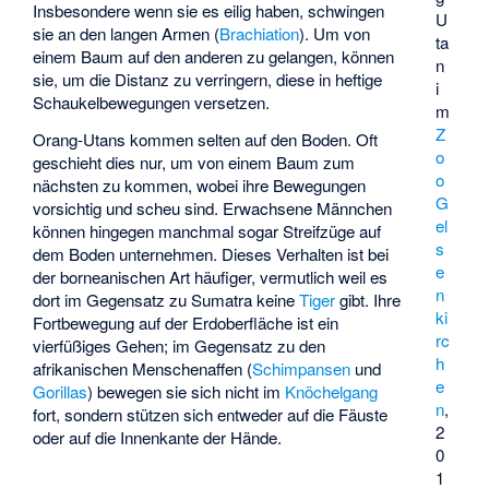
Insbesondere wenn sie es eilig haben, schwingen
U
sie an den langen Armen (
Brachiation
). Um von
ta
einem Baum auf den anderen zu gelangen, können
n
sie, um die Distanz zu verringern, diese in heftige
i
Schaukelbewegungen versetzen.
m
Z
Orang-Utans kommen selten auf den Boden. Oft
o
geschieht dies nur, um von einem Baum zum
o
nächsten zu kommen, wobei ihre Bewegungen
G
vorsichtig und scheu sind. Erwachsene Männchen
el
können hingegen manchmal sogar Streifzüge auf
s
dem Boden unternehmen. Dieses Verhalten ist bei
e
der borneanischen Art häufiger, vermutlich weil es
n
dort im Gegensatz zu Sumatra keine
Tiger
gibt. Ihre
ki
Fortbewegung auf der Erdoberfläche ist ein
rc
vierfüßiges Gehen; im Gegensatz zu den
h
afrikanischen Menschenaffen (
Schimpansen
und
e
Gorillas
) bewegen sie sich nicht im
Knöchelgang
n
,
fort, sondern stützen sich entweder auf die Fäuste
2
oder auf die Innenkante der Hände.
0
1