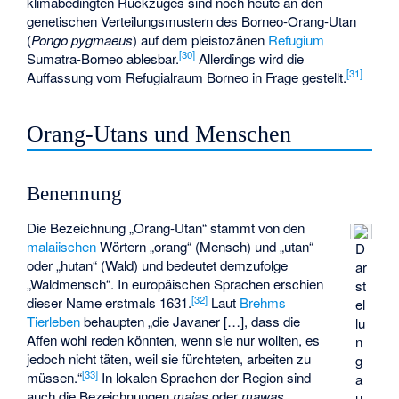
klimabedingten Rückzuges sind noch heute an den
genetischen Verteilungsmustern des Borneo-Orang-Utan
(
Pongo pygmaeus
) auf dem pleistozänen
Refugium
[
30
]
Sumatra-Borneo ablesbar.
Allerdings wird die
[
31
]
Auffassung vom Refugialraum Borneo in Frage gestellt.
Orang-Utans und Menschen
Benennung
Die Bezeichnung „Orang-Utan“ stammt von den
malaiischen
Wörtern „orang“ (Mensch) und „utan“
D
oder „hutan“ (Wald) und bedeutet demzufolge
ar
„Waldmensch“. In europäischen Sprachen erschien
st
[
32
]
dieser Name erstmals 1631.
Laut
Brehms
el
Tierleben
behaupten „die Javaner […], dass die
lu
Affen wohl reden könnten, wenn sie nur wollten, es
n
jedoch nicht täten, weil sie fürchteten, arbeiten zu
g
[
33
]
müssen.“
In lokalen Sprachen der Region sind
a
auch die Bezeichnungen
maias
oder
mawas
u