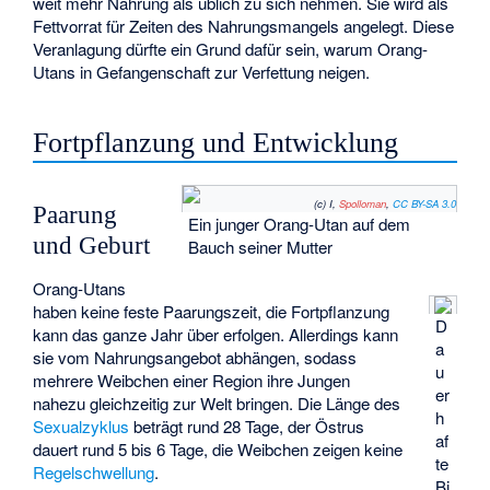
weit mehr Nahrung als üblich zu sich nehmen. Sie wird als
Fettvorrat für Zeiten des Nahrungsmangels angelegt. Diese
Veranlagung dürfte ein Grund dafür sein, warum Orang-
Utans in Gefangenschaft zur Verfettung neigen.
Fortpflanzung und Entwicklung
(c) I,
Spolloman
,
CC BY-SA 3.0
Paarung
Ein junger Orang-Utan auf dem
und Geburt
Bauch seiner Mutter
Orang-Utans
haben keine feste Paarungszeit, die Fortpflanzung
D
kann das ganze Jahr über erfolgen. Allerdings kann
a
sie vom Nahrungsangebot abhängen, sodass
u
mehrere Weibchen einer Region ihre Jungen
er
nahezu gleichzeitig zur Welt bringen. Die Länge des
h
Sexualzyklus
beträgt rund 28 Tage, der Östrus
af
dauert rund 5 bis 6 Tage, die Weibchen zeigen keine
te
Regelschwellung
.
Bi