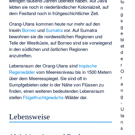
wenigen tausend Jahren überlebt haben. Auf Java
tu
lebten sie noch in niederländischer Kolonialzeit, auf
n
dem Festland noch in frühgeschichtlicher Zeit.
g
s
Orang-Utans kommen heute nur mehr auf den
g
Inseln
Borneo
und
Sumatra
vor. Auf Sumatra
e
bewohnen sie die nordwestlichen Regionen und
bi
Teile der Westküste, auf Borneo sind sie vorwiegend
et
in den südlichen und östlichen Regionen
d
anzutreffen.
e
r
Lebensraum der Orang-Utans sind
tropische
O
Regenwälder
vom Meeresniveau bis in 1500 Metern
r
über dem Meeresspiegel. Sie sind oft in
a
Sumpfgebieten oder in der Nähe von Flüssen zu
n
finden, einen weiteren bedeutenden Lebensraum
g
stellen
Flügelfruchtgewächs
-Wälder dar.
-
U
ta
Lebensweise
n
s