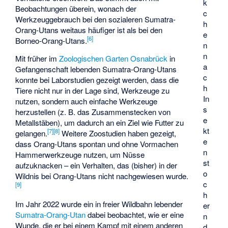
k
Beobachtungen überein, wonach der
c
Werkzeuggebrauch bei den sozialeren Sumatra-
h
Orang-Utans weitaus häufiger ist als bei den
e
[
6
]
Borneo-Orang-Utans.
n
n
Mit früher im
Zoologischen Garten Osnabrück
in
a
Gefangenschaft lebenden Sumatra-Orang-Utans
c
konnte bei Laborstudien gezeigt werden, dass die
h
Tiere nicht nur in der Lage sind, Werkzeuge zu
In
nutzen, sondern auch einfache Werkzeuge
s
herzustellen (z. B. das Zusammenstecken von
e
Metallstäben), um dadurch an ein Ziel wie Futter zu
kt
[
7
]
[
8
]
gelangen.
Weitere Zoostudien haben gezeigt,
e
dass Orang-Utans spontan und ohne Vormachen
n
Hammerwerkzeuge nutzen, um Nüsse
st
aufzuknacken – ein Verhalten, das (bisher) in der
o
Wildnis bei Orang-Utans nicht nachgewiesen wurde.
c
[
9
]
h
Im Jahr 2022 wurde ein in freier Wildbahn lebender
er
Sumatra-Orang-Utan
dabei beobachtet, wie er eine
n
Wunde, die er bei einem Kampf mit einem anderen
d