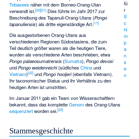
fü
Tobasees
näher mit dem Borneo-Orang-Utan
r
[
20
]
[
21
]
verwandt ist.
Dies führte im Jahr 2017 zur
S
Beschreibung des
Tapanuli-Orang-Utans
(
Pongo
c
[
17
]
tapanuliensis
) als dritte eigenständige Art.
hi
Die ausgestorbenen Orang-Utans aus
m
verschiedenen Regionen Südostasiens, die zum
p
Teil deutlich größer waren als die heutigen Tiere,
a
wurden als verschiedene Arten beschrieben, etwa
n
Pongo palaeosumatrensis
(
Sumatra
),
Pongo devosi
s
und
Pongo weidenreichi
(südliches
China
und
e
[
22
]
Vietnam
)
und
Pongo hooijeri
(ebenfalls Vietnam).
n
Ihr taxonomischer Status und ihr Verhältnis zu den
heutigen Arten ist umstritten.
Im Januar 2011 gab ein Team von Wissenschaftlern
bekannt, dass das komplette
Genom
des Orang-Utans
[
23
]
sequenziert
worden sei.
Stammesgeschichte