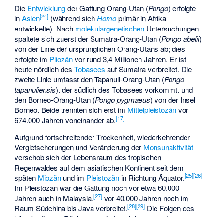
Die
Entwicklung
der Gattung Orang-Utan (
Pongo
) erfolgte
[
24
]
in
Asien
(während sich
Homo
primär in Afrika
entwickelte). Nach
molekulargenetischen
Untersuchungen
spaltete sich zuerst der Sumatra-Orang-Utan (
Pongo abelii
)
von der Linie der ursprünglichen Orang-Utans ab; dies
erfolgte im
Pliozän
vor rund 3,4 Millionen Jahren. Er ist
heute nördlich des
Tobasees
auf Sumatra verbreitet. Die
zweite Linie umfasst den Tapanuli-Orang-Utan (
Pongo
tapanuliensis
), der südlich des Tobasees vorkommt, und
den Borneo-Orang-Utan (
Pongo pygmaeus
) von der Insel
Borneo. Beide trennten sich erst im
Mittelpleistozän
vor
[
17
]
674.000 Jahren voneinander ab.
Aufgrund fortschreitender Trockenheit, wiederkehrender
Vergletscherungen und Veränderung der
Monsunaktivität
verschob sich der Lebensraum des tropischen
Regenwaldes auf dem asiatischen Kontinent seit dem
[
25
]
[
26
]
späten
Miozän
und im
Pleistozän
in Richtung Äquator.
Im Pleistozän war die Gattung noch vor etwa 60.000
[
27
]
Jahren auch in Malaysia,
vor 40.000 Jahren noch im
[
28
]
[
29
]
Raum Südchina bis Java verbreitet.
Die Folgen des