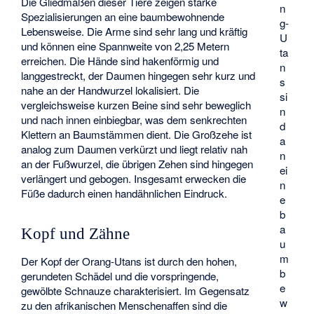
Die Gliedmaßen dieser Tiere zeigen starke
n
Spezialisierungen an eine baumbewohnende
g-
Lebensweise. Die Arme sind sehr lang und kräftig
U
und können eine Spannweite von 2,25 Metern
ta
erreichen. Die Hände sind hakenförmig und
n
langgestreckt, der Daumen hingegen sehr kurz und
s
nahe an der Handwurzel lokalisiert. Die
si
vergleichsweise kurzen Beine sind sehr beweglich
n
und nach innen einbiegbar, was dem senkrechten
d
Klettern an Baumstämmen dient. Die Großzehe ist
a
analog zum Daumen verkürzt und liegt relativ nah
n
an der Fußwurzel, die übrigen Zehen sind hingegen
ei
verlängert und gebogen. Insgesamt erwecken die
n
Füße dadurch einen handähnlichen Eindruck.
e
b
a
Kopf und Zähne
u
m
Der Kopf der Orang-Utans ist durch den hohen,
b
gerundeten Schädel und die vorspringende,
e
gewölbte Schnauze charakterisiert. Im Gegensatz
w
zu den afrikanischen Menschenaffen sind die