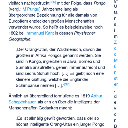
[
36
]
vielfach nachgedruckt,
mit der Folge, dass
Pongo
U
(vergl.:
M’Pungu
) Jahrzehnte lang als
ta
übergeordnete Bezeichnung für alle damals von
n
Europäern entdeckten großen Menschenaffen
s
verwendet wurde. So heißt es beispielsweise noch
i
1802 bei
Immanuel Kant
in dessen
Physischer
m
Geographie
:
Z
o
„Der Orang-Utan, der Waldmensch, davon die
o
größten in Afrika Pongos genannt werden. Sie
M
sind in Kongo, ingleichen in Java, Borneo und
ü
Sumatra anzutreffen, gehen immer aufrecht und
n
sind sechs Schuh hoch. […] Es giebt noch eine
st
kleinere Gattung, welche die Engländer
er
[
37
]
Schimpanse nennen […].“
,
Ähnlich art-übergreifend formulierte es 1819
Arthur
di
Schopenhauer
, als er sich über die Intelligenz der
e
Menschenaffen Gedanken macht:
v
o
„Es ist allmälig gewiß geworden, dass der so
n
höchst intelligente Orang-Utan ein junger Pongo
B