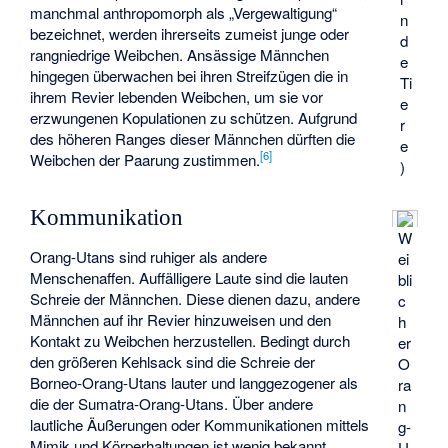
manchmal anthropomorph als „Vergewaltigung“
n
bezeichnet, werden ihrerseits zumeist junge oder
d
rangniedrige Weibchen. Ansässige Männchen
e
hingegen überwachen bei ihren Streifzügen die in
Ti
ihrem Revier lebenden Weibchen, um sie vor
e
erzwungenen Kopulationen zu schützen. Aufgrund
r
des höheren Ranges dieser Männchen dürften die
e
[
6
]
Weibchen der Paarung zustimmen.
)
Kommunikation
W
Orang-Utans sind ruhiger als andere
ei
Menschenaffen. Auffälligere Laute sind die lauten
bli
Schreie der Männchen. Diese dienen dazu, andere
c
Männchen auf ihr Revier hinzuweisen und den
h
Kontakt zu Weibchen herzustellen. Bedingt durch
er
den größeren Kehlsack sind die Schreie der
O
Borneo-Orang-Utans lauter und langgezogener als
ra
die der Sumatra-Orang-Utans. Über andere
n
lautliche Äußerungen oder Kommunikationen mittels
g-
Mimik und Körperhaltungen ist wenig bekannt.
U