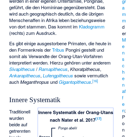
werden in einer eigenen Unterfamilie, Ponginae,
gr
geführt, die den Homininae gegenübersteht. Das
a
wird auch geographisch deutlich, da die übrigen
m
Menschenaffen in Afrika leben beziehungsweise
m
von dort stammen. Das kommt im
Kladogramm
d
(rechts) zum Ausdruck.
er
M
Es gibt einige ausgestorbene Primaten, die heute in
e
den Formenkreis der
Tribus
Pongini gestellt und
n
somit als Verwandte der Orang-Utan-Vorfahren
s
interpretiert werden. Hierzu gehören unter anderem
c
Sivapithecus
/
Ramapithecus
,
Khoratpithecus
,
h
Ankarapithecus
,
Lufengpithecus
sowie vermutlich
e
[
16
]
auch
Meganthropus
und
Gigantopithecus
.
n
af
f
Innere Systematik
e
n
;
Traditionell
Innere Systematik der Orang-Utans
P
wurden
[
17
]
nach Nater et al. 2017
o
beide auf
Pongo abelii
n
getrennten
g
Pongo