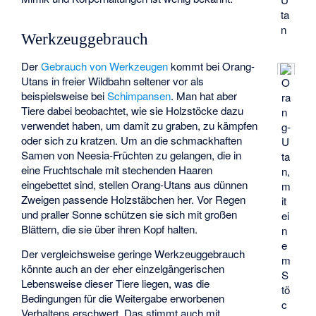
ta
n
Werkzeuggebrauch
Der
Gebrauch von Werkzeugen
kommt bei Orang-
Utans in freier Wildbahn seltener vor als
O
beispielsweise bei
Schimpansen
. Man hat aber
ra
Tiere dabei beobachtet, wie sie Holzstöcke dazu
n
verwendet haben, um damit zu graben, zu kämpfen
g-
oder sich zu kratzen. Um an die schmackhaften
U
Samen von
Neesia
-Früchten zu gelangen, die in
ta
eine Fruchtschale mit stechenden Haaren
n,
eingebettet sind, stellen Orang-Utans aus dünnen
m
Zweigen passende Holzstäbchen her. Vor Regen
it
und praller Sonne schützen sie sich mit großen
ei
Blättern, die sie über ihren Kopf halten.
n
e
Der vergleichsweise geringe Werkzeuggebrauch
m
könnte auch an der eher einzelgängerischen
S
Lebensweise dieser Tiere liegen, was die
tö
Bedingungen für die Weitergabe erworbenen
c
Verhaltens erschwert. Das stimmt auch mit