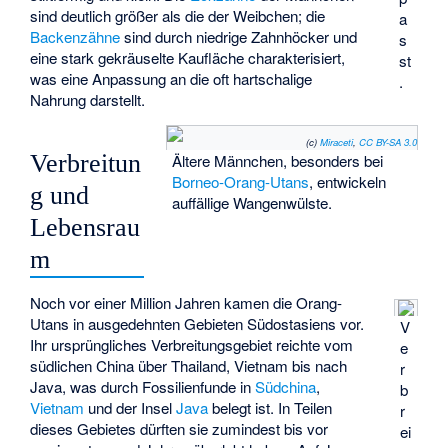
sind deutlich größer als die der Weibchen; die
a
Backenzähne
sind durch niedrige Zahnhöcker und
s
eine stark gekräuselte Kaufläche charakterisiert,
st
was eine Anpassung an die oft hartschalige
.
Nahrung darstellt.
(c)
Miraceti
,
CC BY-SA 3.0
Verbreitun
Ältere Männchen, besonders bei
Borneo-Orang-Utans
, entwickeln
g und
auffällige Wangenwülste.
Lebensrau
m
Noch vor einer Million Jahren kamen die Orang-
Utans in ausgedehnten Gebieten Südostasiens vor.
V
Ihr ursprüngliches Verbreitungsgebiet reichte vom
e
südlichen China über Thailand, Vietnam bis nach
r
Java, was durch Fossilienfunde in
Südchina
,
b
Vietnam
und der Insel
Java
belegt ist. In Teilen
r
dieses Gebietes dürften sie zumindest bis vor
ei