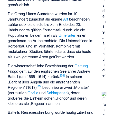
gebräuchlich.
s
d
Die Orang-Utans Sumatras wurden im 19.
e
Jahrhundert zunächst als eigene
Art
beschrieben,
m
später setzte sich die bis zum Ende des 20.
1
Jahrhunderts gültige Systematik durch, die die
9.
Populationen beider Inseln als
Unterarten
einer
J
gemeinsamen Art betrachtete. Die Unterschiede im
a
Körperbau und im Verhalten, kombiniert mit
hr
molekularen Studien, führten dazu, dass sie heute
h
als zwei getrennte Arten geführt werden.
u
n
Die wissenschaftliche Bezeichnung der
Gattung
d
Pongo
geht auf den englischen Seefahrer Andrew
er
[
34
]
Battell (um 1565–1614) zurück.
In seinem
t
„Bericht über Angola und die angrenzenden
[
35
]
Regionen“ (1613)
beschrieb er zwei „Monster“
(vermutlich
Gorilla
und
Schimpanse
), deren
größeres die Einheimischen „Pongo“ und deren
O
kleineres sie „Engeco“ nannten.
ra
n
Battells Reisebeschreibung wurde häufig zitiert und
g-