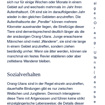
sich nur für einige Wochen oder Monate in einem
si
Gebiet auf und wechseln mehrmals im Jahr ihren
g
Aufenthaltsort. Oft sind sie im darauffolgenden Jahr
e
wieder in den gleichen Gebieten anzutreffen. Die
n
Aufenthaltsorte der „Pendler“ können mehrere
O
Kilometer auseinander liegen, die Streifzüge dieser
r
Tiere sind dementsprechend deutlich länger als die
a
der ansässigen Orang-Utans. Junge erwachsene
n
Männchen sind meist „Wanderer“, sie sind nie lange
g
in einem Gebiet anzutreffen, sondern ziehen
-
beständig umher. Wenn sie älter werden, können sie
U
manchmal ein festes Revier etablieren oder aber
ta
zeitlebens Wanderer bleiben.
n
s
(
Sozialverhalten
d
a
Orang-Utans sind in der Regel einzeln anzutreffen,
n
dauerhafte Bindungen gibt es nur zwischen
e
Weibchen und Jungtieren. Dennoch interagieren
b
diese Tiere mit Artgenossen und führen keine strikt
e
einzelgängerische Lebensweise; die Details dieser