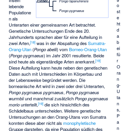
Inseln
Pongo tapanuliensis
o
lebende
st
Pongo pygmaeus
Populatione
e
n als
ht
Unterarten einer gemeinsamen Art betrachtet.
d
Genetische Untersuchungen Ende des 20.
a
Jahrhunderts sprachen aber für eine Aufteilung in
b
[
18
]
zwei Arten,
was in der Abspaltung des
Sumatra-
ei
Orang-Utan
(
Pongo abelii
) vom
Borneo-Orang-Utan
fü
(
Pongo pygmaeus
) im Jahr 2001 resultierte. Beide
r
[
19
]
sind heute als eigenständige Arten anerkannt.
O
Diese Aufteilung kann heute neben den genetischen
ra
Daten auch mit Unterschieden im Körperbau und
n
der Lebensweise begründet werden. Die
g-
borneanische Art wird in zwei oder drei Unterarten,
U
Pongo pygmaeus pygmaeus
,
Pongo pygmaeus
ta
wurmbii
und manchmal zusätzlich
Pongo pygmaeus
n
[
19
]
morio
unterteilt,
die sich hinsichtlich des
s,
Schädelbaus unterscheiden. Weitere genetische
P
Untersuchungen an den Orang-Utans von Sumatra
a
konnten diese aber nicht als
monophyletische
n
Gruppe darstellen, da eine Population südlich des