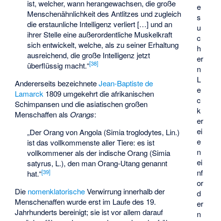
ist, welcher, wann herangewachsen, die große
e
Menschenähnlichkeit des Antlitzes und zugleich
s
die erstaunliche Intelligenz verliert […] und an
u
ihrer Stelle eine außerordentliche Muskelkraft
c
sich entwickelt, welche, als zu seiner Erhaltung
h
ausreichend, die große Intelligenz jetzt
er
[
38
]
überflüssig macht.“
n
L
Andererseits bezeichnete
Jean-Baptiste de
e
Lamarck
1809 umgekehrt die afrikanischen
c
Schimpansen und die asiatischen großen
k
Menschaffen als
Orangs
:
er
ei
„Der Orang von Angola (Simia troglodytes, Lin.)
e
ist das vollkommenste aller Tiere: es ist
n
vollkommener als der indische Orang (Simia
ei
satyrus, L.), den man Orang-Utang genannt
nf
[
39
]
hat.“
or
Die
nomenklatorische
Verwirrung innerhalb der
d
Menschenaffen wurde erst im Laufe des 19.
er
Jahrhunderts bereinigt; sie ist vor allem darauf
n