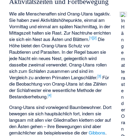
Aktivitätszeiten und Fortbewegung
Wie alle Menschenaffen sind Orang-Utans tagaktiv.
Sie haben zwei Aktivitätshöhepunkte, einmal am
In
Vormittag und einmal am späten Nachmittag, in der
H
Mittagszeit halten sie Rast. Zur Nachtruhe errichten
ä
[
1
]
[
2
]
sie sich ein Nest aus Ästen und Blättern.
Die
n
Höhe bietet den Orang-Utans Schutz vor
g
Raubtieren und Parasiten. In der Regel bauen sie
e
jede Nacht ein neues Nest, gelegentlich wird
m
dasselbe zweimal verwendet. Orang-Utans rollen
at
sich zum Schlafen zusammen und sind im
te
[
3
]
Vergleich zu anderen Primaten Langschläfer.
Für
ra
die Beobachtung von Orang-Utans ist das Zählen
st
der Schlafnester eine wesentliche Methode der
e
[
4
]
Bestandserhebung.
n
d
Orang-Utans sind vorwiegend Baumbewohner. Dort
er
bewegen sie sich hauptsächlich fort, indem sie
O
langsam mit allen vier Gliedmaßen klettern oder auf
ra
den Ästen gehen – ihre Bewegungen sind aber
n
gemächlicher als beispielsweise die der
Gibbons
.
g-