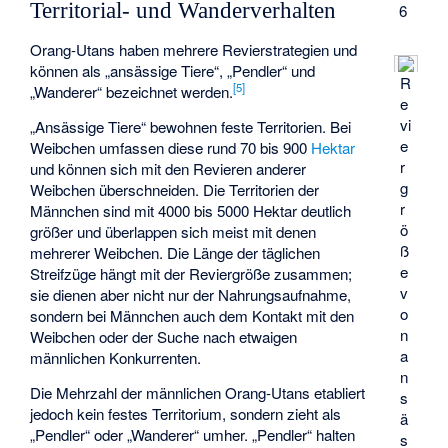
Territorial- und Wanderverhalten
6
Orang-Utans haben mehrere Revierstrategien und
können als „ansässige Tiere“, „Pendler“ und
R
[
5
]
„Wanderer“ bezeichnet werden.
e
vi
„Ansässige Tiere“ bewohnen feste Territorien. Bei
e
Weibchen umfassen diese rund 70 bis 900
Hektar
r
und können sich mit den Revieren anderer
g
Weibchen überschneiden. Die Territorien der
r
Männchen sind mit 4000 bis 5000 Hektar deutlich
ö
größer und überlappen sich meist mit denen
ß
mehrerer Weibchen. Die Länge der täglichen
e
Streifzüge hängt mit der Reviergröße zusammen;
v
sie dienen aber nicht nur der Nahrungsaufnahme,
o
sondern bei Männchen auch dem Kontakt mit den
n
Weibchen oder der Suche nach etwaigen
a
männlichen Konkurrenten.
n
Die Mehrzahl der männlichen Orang-Utans etabliert
s
jedoch kein festes Territorium, sondern zieht als
ä
„Pendler“ oder „Wanderer“ umher. „Pendler“ halten
s