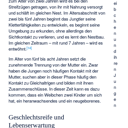
zum Alter von zwei Jahren wird es bei den
ei
Streifzügen getragen, von ihr mit Nahrung versorgt
b
und schläft im gleichen Nest. Im Altersabschnitt von
c
zwei bis fünf Jahren beginnt das Jungtier seine
h
Kletterfähigkeiten zu entwickeln, es beginnt seine
e
Umgebung zu erkunden, ohne allerdings den
n
Sichtkontakt zu verlieren, und es lernt den Nestbau.
u
Im gleichen Zeitraum – mit rund 7 Jahren – wird es
n
[
14
]
entwöhnt.
d
ih
Im Alter von fünf bis acht Jahren setzt die
re
zunehmende Trennung von der Mutter ein. Zwar
n
haben die Jungen noch häufigen Kontakt mit der
J
Mutter, suchen aber in dieser Phase häufig den
u
Kontakt zu Gleichaltrigen und bilden mit ihnen
n
Zusammenschlüsse. In dieser Zeit kann es dazu
g
kommen, dass ein Weibchen zwei Kinder um sich
e
hat, ein heranwachsendes und ein neugeborenes.
n
Geschlechtsreife und
Lebenserwartung