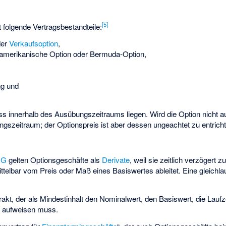
[
5
]
t folgende Vertragsbestandteile:
er
Verkaufsoption
,
 amerikanische Option oder Bermuda-Option,
g und
 innerhalb des Ausübungszeitraums liegen. Wird die Option nicht au
szeitraum; der Optionspreis ist aber dessen ungeachtet zu entricht
HG
gelten Optionsgeschäfte als
Derivate
, weil sie zeitlich verzögert z
ittelbar vom Preis oder Maß eines Basiswertes ableitet. Eine gleichl
trakt, der als Mindestinhalt den Nominalwert, den Basiswert, die Lauf
 aufweisen muss.