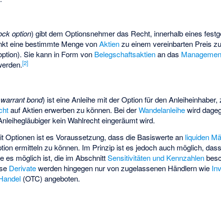
ock option
) gibt dem Optionsnehmer das Recht, innerhalb eines fest
nkt eine bestimmte Menge von
Aktien
zu einem vereinbarten Preis zu
option). Sie kann in Form von
Belegschaftsaktien
an das
Managemen
[
2
]
werden.
warrant bond
) ist eine Anleihe mit der Option für den Anleiheinhabe
cht
auf Aktien erwerben zu können. Bei der
Wandelanleihe
wird dageg
leihegläubiger kein Wahlrecht eingeräumt wird.
it Optionen ist es Voraussetzung, dass die Basiswerte an
liquiden M
tion ermitteln zu können. Im Prinzip ist es jedoch auch möglich, dass
 es möglich ist, die im Abschnitt
Sensitivitäten und Kennzahlen
besc
ese
Derivate
werden hingegen nur von zugelassenen Händlern wie
In
 Handel
(OTC) angeboten.