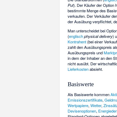
Put
). Der Käufer der Option 
bestimmte Menge des Basisw
verkaufen. Der Verkäufer de
der Ausübung verpflichtet, 
Man unterscheidet bei Optio
(
englisch
physical delivery
) 
Kontrahent
(bei einer Verkauf
zahlt den Ausübungspreis als 
Ausübungspreis und
Marktpr
in dem der Inhaber an den Sti
nicht ausübt. Der wirtschaftl
Lieferkosten
absieht.
Basiswerte
Als Basiswerte kommen
Akt
Emissionszertifikate
,
Geldma
Wertpapiere
,
Wetter
,
Zinssät
Devisenoptionen
,
Energieder
Standard-Optionen abgeleitet