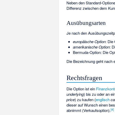
Neben den Standard-Optionen
Differenz zwischen dem Kur
Ausübungsarten
Je nach den Ausübungszeitp
europäische Option
: Die
amerikanische Option
: D
Bermuda-Option
: Die Op
Die Bezeichnung geht nach e
Rechtsfragen
Die Option ist ein
Finanzkont
underlying
) bis zu oder an e
price
) zu kaufen (
englisch
cal
dieser auf Wunsch einen best
[
4
]
abnimmt (Verkaufsoption).