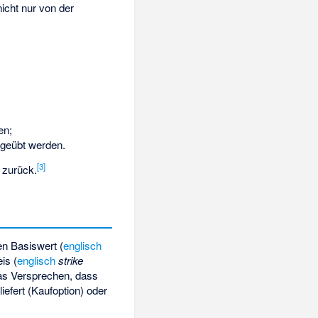
nicht nur von der
en;
sgeübt werden.
[
3
]
zurück.
ten Basiswert (
englisch
is (
englisch
strike
das Versprechen, dass
efert (Kaufoption) oder