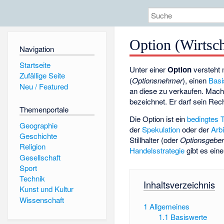
Option (Wirtsch
Navigation
Startseite
Unter einer
Option
versteht
Zufällige Seite
(
Optionsnehmer
), einen
Basi
Neu / Featured
an diese zu verkaufen. Mach
bezeichnet. Er darf sein Rec
Themenportale
Die Option ist ein
bedingtes 
Geographie
der
Spekulation
oder der
Arb
Geschichte
Stillhalter (oder
Optionsgebe
Religion
Handelsstrategie
gibt es ein
Gesellschaft
Sport
Technik
Inhaltsverzeichnis
Kunst und Kultur
Wissenschaft
1
Allgemeines
1.1
Basiswerte