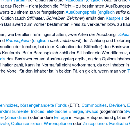
hat das Recht – nicht jedoch die Pflicht – zu bestimmten
Ausübungsze
erts zu einem zuvor festgelegten
Ausübungspreis
(
englisch
strike p
r Option (auch
Stillhalter
,
Schreiber
,
Zeichner
) erhält den
Kaufpreis
der
den Basiswert zum vorher bestimmten Preis zu verkaufen bzw. zu kau
nen, wie bei allen Termingeschäften, zwei Arten der Ausübung:
Zahlu
und
Barausgleich
(
englisch
cash settlement
). Ist Zahlung und Lieferung
soption der Inhaber, bei einer Kaufoption der Stillhalter) den Basiswe
Kaufpreis. Beim Barausgleich zahlt der Stillhalter die Wertdifferenz, 
eis
des Basiswertes am Ausübungstag ergibt, an den Optionsinhaber
llhalter zahlt, kann im Normalfall nicht vorkommen, da der Inhaber in
iche Vorteil für den Inhaber ist in beiden Fällen gleich, wenn man von
T
ienindizes
,
börsengehandelte Fonds
(ETF),
Commodities
,
Devisen
,
E
rktinstrumente
,
Indices
,
elektrische Energie
,
Swaps
(sogenannte
Sw
ze
(
Zinsindizes
) oder andere
Erträge
in Frage. Entsprechend gibt es A
ivate
,
Optionsanleihen
,
Warenoptionen
oder
Zinsoptionen
.
Exotische 
.