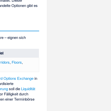
haltet. Dieser
andelte Optionen gibt es
are – eignen sich
el
ridors
,
Floors
,
rd Options Exchange
in
rdisierte
erung
soll die
Liquidität
r Fälligkeit durch
ten einer Terminbörse