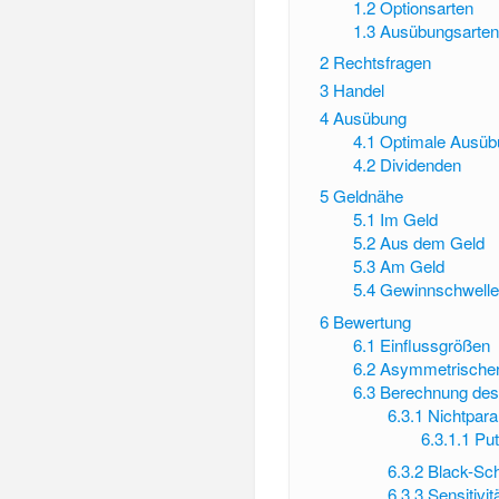
1.2
Optionsarten
1.3
Ausübungsarte
2
Rechtsfragen
3
Handel
4
Ausübung
4.1
Optimale Ausüb
4.2
Dividenden
5
Geldnähe
5.1
Im Geld
5.2
Aus dem Geld
5.3
Am Geld
5.4
Gewinnschwell
6
Bewertung
6.1
Einflussgrößen
6.2
Asymmetrischer
6.3
Berechnung des
6.3.1
Nichtpar
6.3.1.1
Put
6.3.2
Black-Sc
6.3.3
Sensitivi