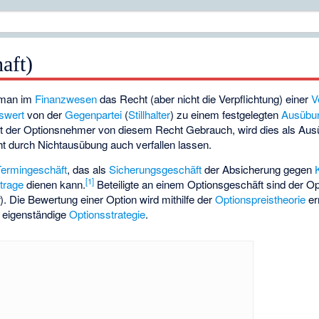
aft)
 man im
Finanzwesen
das Recht (aber nicht die Verpflichtung) einer
V
swert
von der
Gegenpartei
(
Stillhalter
) zu einem festgelegten
Ausübu
t der Optionsnehmer von diesem Recht Gebrauch, wird dies als Aus
ht durch Nichtausübung auch verfallen lassen.
Termingeschäft
, das als
Sicherungsgeschäft
der Absicherung gegen
[
1
]
itrage
dienen kann.
Beteiligte an einem Optionsgeschäft sind der O
r
). Die Bewertung einer Option wird mithilfe der
Optionspreistheorie
erm
e eigenständige
Optionsstrategie
.