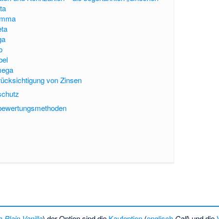
ta
mma
eta
ga
o
bel
ega
ücksichtigung von Zinsen
schutz
rdbewertungsmethoden
h
Plain Vanilla
) der Option sind die
Kaufoption
(
englisch
Call
) und die