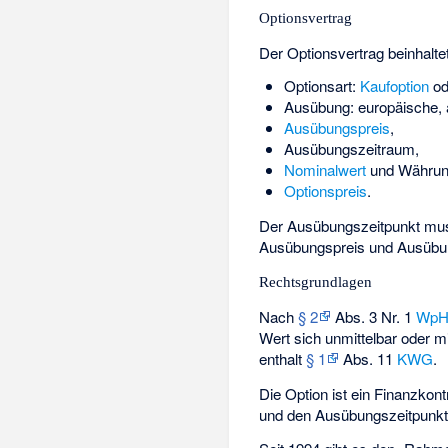
Optionsvertrag
Der Optionsvertrag beinhalte
Optionsart:
Kaufoption
od
Ausübung
: europäische,
Ausübungspreis
,
Ausübungszeitraum
,
Nominalwert
und Währun
Optionspreis
.
Der Ausübungszeitpunkt muss
Ausübungspreis und Ausübung
Rechtsgrundlagen
Nach
§ 2
Abs. 3 Nr. 1
Wp
Wert sich unmittelbar oder m
enthalt
§ 1
Abs. 11
KWG
.
Die Option ist ein Finanzkon
und den Ausübungszeitpunkt