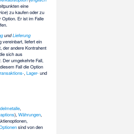
itpunkten
eine
rice
) zu kaufen oder zu
 Option. Er ist im Falle
fen.
ng
und
Lieferung
 vereinbart, liefert ein
rt, der andere Kontrahent
die sich aus
. Der umgekehrte Fall,
 diesem Fall die Option
ransaktions-
,
Lager-
und
delmetalle
,
aptions
),
Währungen
,
ktienoptionen,
Optionen
sind von den