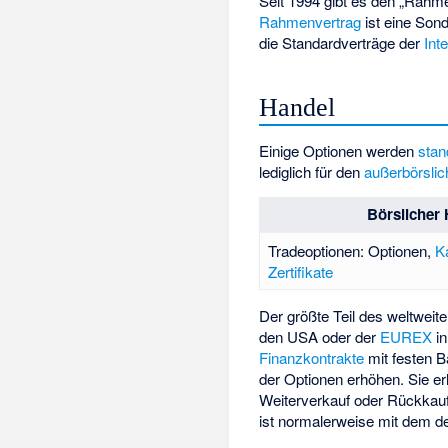
Seit 1994 gibt es den „Rahm
Rahmenvertrag
ist eine Son
die Standardverträge der
Int
Handel
Einige Optionen werden
stan
lediglich für den
außerbörsli
Börslicher
Tradeoptionen: Optionen,
K
Zertifikate
Der größte Teil des weltweit
den USA oder der
EUREX
i
Finanzkontrakte
mit festen B
der Optionen erhöhen. Sie er
Weiterverkauf oder Rückkauf
ist normalerweise mit dem d