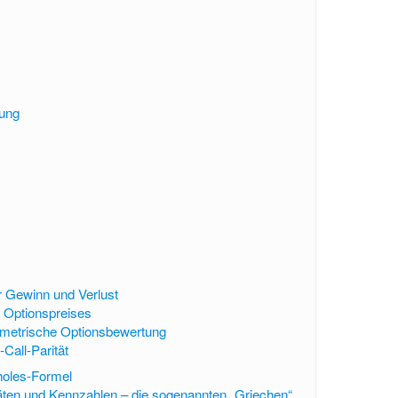
n
ung
e
 Gewinn und Verlust
 Optionspreises
ametrische Optionsbewertung
-Call-Parität
holes-Formel
täten und Kennzahlen – die sogenannten „Griechen“