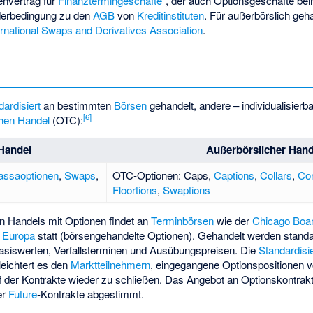
envertrag für
Finanztermingeschäfte
“, der auch Optionsgeschäfte bein
derbedingung zu den
AGB
von
Kreditinstituten
. Für außerbörslich geh
ernational Swaps and Derivatives Association
.
dardisiert
an bestimmten
Börsen
gehandelt, andere – individualisierb
[
6
]
chen Handel
(OTC):
 Handel
Außerbörslicher Hand
assaoptionen
,
Swaps
,
OTC-Optionen:
Caps
,
Captions
,
Collars
,
Cor
Floortions
,
Swaptions
en Handels mit Optionen findet an
Terminbörsen
wie der
Chicago Boa
n
Europa
statt (börsengehandelte Optionen). Gehandelt werden standa
asiswerten, Verfallsterminen und Ausübungspreisen. Die
Standardisi
leichtert es den
Marktteilnehmern
, eingegangene Optionspositionen vo
 der Kontrakte wieder zu schließen. Das Angebot an Optionskontrak
er
Future
-Kontrakte abgestimmt.