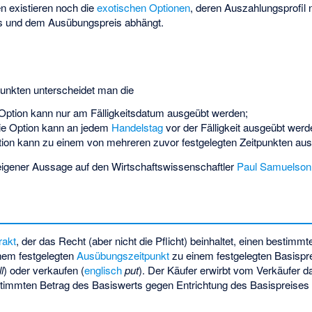
 existieren noch die
exotischen Optionen
, deren Auszahlungsprofil 
s und dem Ausübungspreis abhängt.
unkten unterscheidet man die
 Option kann nur am Fälligkeitsdatum ausgeübt werden;
ie Option kann an jedem
Handelstag
vor der Fälligkeit ausgeübt werd
tion kann zu einem von mehreren zuvor festgelegten Zeitpunkten au
igener Aussage auf den Wirtschaftswissenschaftler
Paul Samuelson
rakt
, der das Recht (aber nicht die Pflicht) beinhaltet, einen bestimm
inem festgelegten
Ausübungszeitpunkt
zu einem festgelegten Basispre
l
) oder verkaufen (
englisch
put
). Der Käufer erwirbt vom Verkäufer 
immten Betrag des Basiswerts gegen Entrichtung des Basispreises li