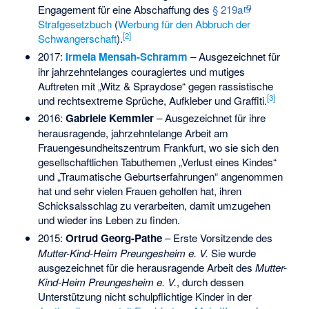
Engagement für eine Abschaffung des
§ 219a
Strafgesetzbuch
(
Werbung für den Abbruch der
[
2
]
Schwangerschaft
).
2017:
Irmela Mensah-Schramm
– Ausgezeichnet für
ihr jahrzehntelanges couragiertes und mutiges
Auftreten mit „Witz & Spraydose“ gegen rassistische
[
3
]
und rechtsextreme Sprüche, Aufkleber und Graffiti.
2016:
Gabriele Kemmler
– Ausgezeichnet für ihre
herausragende, jahrzehntelange Arbeit am
Frauengesundheitszentrum Frankfurt, wo sie sich den
gesellschaftlichen Tabuthemen „Verlust eines Kindes“
und „Traumatische Geburtserfahrungen“ angenommen
hat und sehr vielen Frauen geholfen hat, ihren
Schicksalsschlag zu verarbeiten, damit umzugehen
und wieder ins Leben zu finden.
2015:
Ortrud Georg-Pathe
– Erste Vorsitzende des
Mutter-Kind-Heim Preungesheim e. V.
Sie wurde
ausgezeichnet für die herausragende Arbeit des
Mutter-
Kind-Heim Preungesheim e. V.
, durch dessen
Unterstützung nicht schulpflichtige Kinder in der