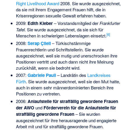
Right Livelihood Award
2008. Sie wurde ausgezeichnet,
da sie mit ihrem Engagement Frauen hilft, die in
Krisenregionen sexuelle Gewalt erfahren haben.
2009:
Edith Kleber
– Vorstandsmitglied der
Frankfurter
Tafel
. Sie wurde ausgezeichnet, da sie sich für
[
6
]
Menschen in schwierigen Lebenslagen einsetzt.
2008:
Serap Çileli
– Türkischstämmige
Frauenrechtlerin und Schriftstellerin. Sie wurde
ausgezeichnet, weil sie mutig und unerschrocken ihre
Positionen vertritt und auch dann nicht ihre Meinung
zurückhält, wenn sie bedroht wird.
2007:
Gabriele Pauli
– Landrätin des
Landkreises
Fürth
. Sie wurde ausgezeichnet, weil sie den Mut hatte,
auch in einem sehr männerdominierten Bereich ihre
Positionen zu vertreten.
2006:
Anlaufstelle für straffällig gewordene Frauen
der AWO
und
Förderverein für die Anlaufstelle für
straffällig gewordene Frauen
– Sie wurden
ausgezeichnet für ihre herausragende und engagierte
Arbeit mit und für straffällig gewordene Frauen.