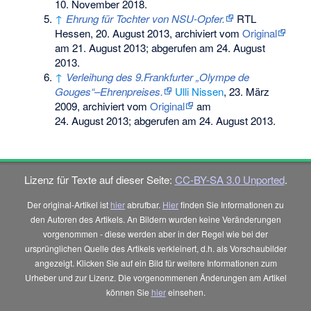
10. November 2018
.
↑
Ehrung für Tochter von NSU-Opfer.
RTL
Hessen
, 20. August 2013, archiviert vom
Original
am
21. August 2013
;
abgerufen am 24. August
2013
.
↑
Verleihung des 9.Frankfurter „Olympe de
Gouges“–Ehrenpreises.
Ulli Nissen
, 23. März
2009, archiviert vom
Original
am
24. August 2013
;
abgerufen am 24. August 2013
.
Lizenz für Texte auf dieser Seite:
CC-BY-SA 3.0 Unported
.
Der original-Artikel ist
hier
abrufbar.
Hier
finden Sie Informationen zu
den Autoren des Artikels. An Bildern wurden keine Veränderungen
vorgenommen - diese werden aber in der Regel wie bei der
ursprünglichen Quelle des Artikels verkleinert, d.h. als Vorschaubilder
angezeigt. Klicken Sie auf ein Bild für weitere Informationen zum
Urheber und zur Lizenz. Die vorgenommenen Änderungen am Artikel
können Sie
hier
einsehen.