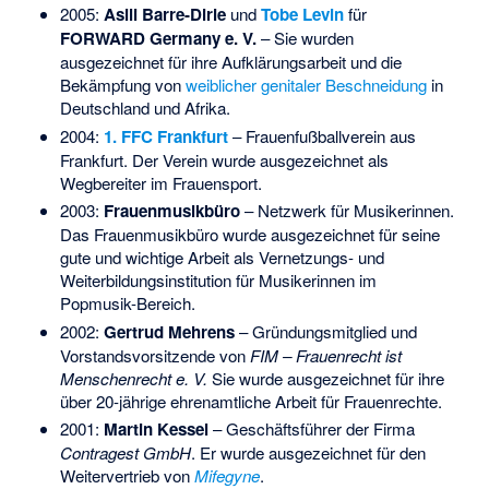
2005:
Asili Barre-Dirie
und
Tobe Levin
für
FORWARD Germany e. V.
– Sie wurden
ausgezeichnet für ihre Aufklärungsarbeit und die
Bekämpfung von
weiblicher genitaler Beschneidung
in
Deutschland und Afrika.
2004:
1. FFC Frankfurt
– Frauenfußballverein aus
Frankfurt. Der Verein wurde ausgezeichnet als
Wegbereiter im
Frauensport
.
2003:
Frauenmusikbüro
– Netzwerk für Musikerinnen.
Das Frauenmusikbüro wurde ausgezeichnet für seine
gute und wichtige Arbeit als Vernetzungs- und
Weiterbildungsinstitution für Musikerinnen im
Popmusik-Bereich.
2002:
Gertrud Mehrens
– Gründungsmitglied und
Vorstandsvorsitzende von
FIM – Frauenrecht ist
Menschenrecht e. V.
Sie wurde ausgezeichnet für ihre
über 20-jährige ehrenamtliche Arbeit für Frauenrechte.
2001:
Martin Kessel
– Geschäftsführer der Firma
Contragest GmbH
. Er wurde ausgezeichnet für den
Weitervertrieb von
Mifegyne
.