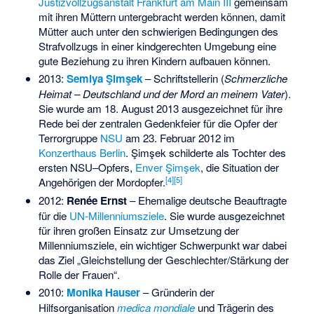
Justizvollzugsanstalt Frankfurt am Main III
gemeinsam
mit ihren Müttern untergebracht werden können, damit
Mütter auch unter den schwierigen Bedingungen des
Strafvollzugs in einer kindgerechten Umgebung eine
gute Beziehung zu ihren Kindern aufbauen können.
2013:
Semiya Şimşek
– Schriftstellerin (
Schmerzliche
Heimat – Deutschland und der Mord an meinem Vater
).
Sie wurde am 18. August 2013 ausgezeichnet für ihre
Rede bei der zentralen Gedenkfeier für die Opfer der
Terrorgruppe
NSU
am 23. Februar 2012 im
Konzerthaus Berlin
. Şimşek schilderte als Tochter des
ersten NSU–Opfers,
Enver Şimşek
, die Situation der
[
4
]
[
5
]
Angehörigen der Mordopfer.
2012:
Renée Ernst
– Ehemalige deutsche Beauftragte
für die
UN-Millenniumsziele
. Sie wurde ausgezeichnet
für ihren großen Einsatz zur Umsetzung der
Millenniumsziele, ein wichtiger Schwerpunkt war dabei
das Ziel „Gleichstellung der Geschlechter/Stärkung der
Rolle der Frauen“.
2010:
Monika Hauser
– Gründerin der
Hilfsorganisation
medica mondiale
und Trägerin des