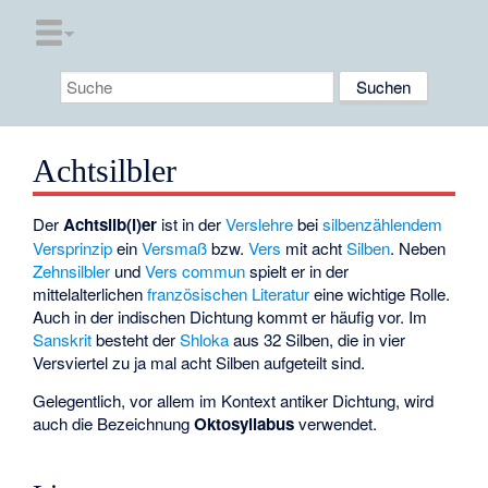
Achtsilbler
Der
Achtsilb(l)er
ist in der
Verslehre
bei
silbenzählendem
Versprinzip
ein
Versmaß
bzw.
Vers
mit acht
Silben
. Neben
Zehnsilbler
und
Vers commun
spielt er in der
mittelalterlichen
französischen Literatur
eine wichtige Rolle.
Auch in der indischen Dichtung kommt er häufig vor. Im
Sanskrit
besteht der
Shloka
aus 32 Silben, die in vier
Versviertel zu ja mal acht Silben aufgeteilt sind.
Gelegentlich, vor allem im Kontext antiker Dichtung, wird
auch die Bezeichnung
Oktosyllabus
verwendet.