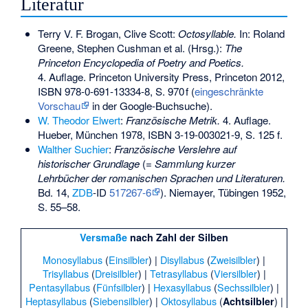
Literatur
Terry V. F. Brogan, Clive Scott:
Octosyllable.
In: Roland
Greene, Stephen Cushman et al. (Hrsg.):
The
Princeton Encyclopedia of Poetry and Poetics.
4. Auflage. Princeton University Press, Princeton 2012,
ISBN 978-0-691-13334-8
, S. 970 f (
eingeschränkte
Vorschau
in der Google-Buchsuche).
W. Theodor Elwert
:
Französische Metrik.
4. Auflage.
Hueber, München 1978,
ISBN 3-19-003021-9
, S. 125 f.
Walther Suchier
:
Französische Verslehre auf
historischer Grundlage
(=
Sammlung kurzer
Lehrbücher der romanischen Sprachen und Literaturen.
Bd. 14,
ZDB
-ID
517267-6
). Niemayer, Tübingen 1952,
S. 55–58.
Versmaße
nach Zahl der Silben
Monosyllabus
(
Einsilbler
) |
Disyllabus
(
Zweisilbler
) |
Trisyllabus
(
Dreisilbler
) |
Tetrasyllabus
(
Viersilbler
) |
Pentasyllabus
(
Fünfsilbler
) |
Hexasyllabus
(
Sechssilbler
) |
Heptasyllabus
(
Siebensilbler
) |
Oktosyllabus
(
) |
Achtsilbler