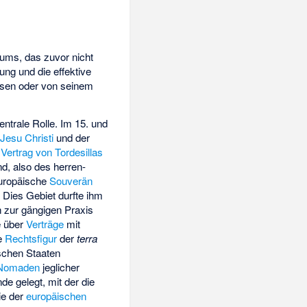
iums, das zuvor nicht
ung und die effektive
esen oder von seinem
entrale Rolle. Im 15. und
Jesu Christi
und der
m
Vertrag von Tordesillas
d, also des herren-
europäische
Souverän
 Dies Gebiet durfte ihm
 zur gängigen Praxis
e über
Verträge
mit
ie
Rechtsfigur
der
terra
ischen Staaten
Nomaden
jeglicher
de gelegt, mit der die
ie der
europäischen