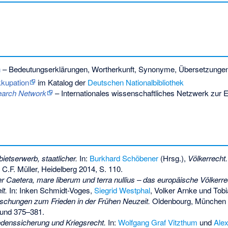
n
– Bedeutungserklärungen, Wortherkunft, Synonyme, Übersetzunge
kkupation
im Katalog der
Deutschen Nationalbibliothek
earch Network
– Internationales wissenschaftliches Netzwerk zur 
ietserwerb, staatlicher.
In:
Burkhard Schöbener
(Hrsg.),
Völkerrecht.
, C.F. Müller, Heidelberg 2014, S. 110.
er Caetera, mare liberum und terra nullius – das europäische Völkerre
t.
In: Inken Schmidt-Voges,
Siegrid Westphal
, Volker Arnke und Tobi
schungen zum Frieden in der Frühen Neuzeit.
Oldenbourg, München
 und 375–381.
edenssicherung und Kriegsrecht.
In:
Wolfgang Graf Vitzthum
und
Ale