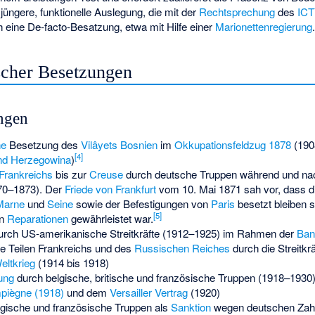
 jüngere, funktionelle Auslegung, die mit der
Rechtsprechung
des
IC
 eine De-facto-Besatzung, etwa mit Hilfe einer
Marionettenregierung
ischer Besetzungen
ungen
he
Besetzung des
Vilâyets Bosnien
im
Okkupationsfeldzug 1878
(19
[
4
]
nd Herzegowina
)
Frankreichs
bis zur
Creuse
durch deutsche Truppen während und n
70–1873). Der
Friede von Frankfurt
vom 10. Mai 1871 sah vor, dass d
Marne
und
Seine
sowie der Befestigungen von
Paris
besetzt bleiben so
[
5
]
en
Reparationen
gewährleistet war.
urch
US-amerikanische Streitkräfte
(1912–1925) im Rahmen der
Ban
e Teilen Frankreichs und des
Russischen Reiches
durch die Streitkr
eltkrieg
(1914 bis 1918)
ung
durch belgische, britische und französische Truppen (1918–193
mpiègne (1918)
und dem
Versailler Vertrag
(1920)
gische und französische Truppen als
Sanktion
wegen deutschen Zahl