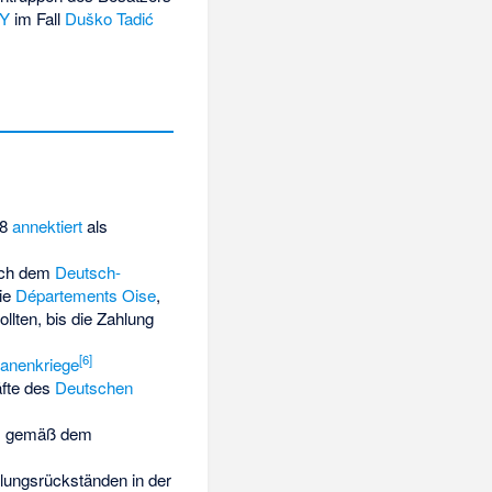
TY
im Fall
Duško Tadić
.
08
annektiert
als
ach dem
Deutsch-
ie
Départements
Oise
,
llten, bis die Zahlung
[
6
]
anenkriege
äfte des
Deutschen
0) gemäß dem
ungsrückständen in der