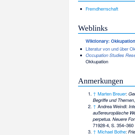
Fremdherrschaft
Weblinks
Wiktionary: Okkupatio
Literatur von und über O
Occupation Studies Res
Okkupation
Anmerkungen
↑
Marten Breuer
:
Geb
Begriffe und Themen
↑
Andrea Weindl:
Int
außereuropäische Wel
perpetua. Neuere For
71928-4
, S. 354–360
↑
Michael Bothe
:
Fri