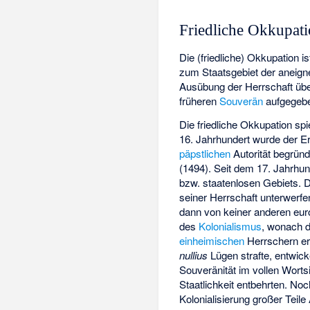
Friedliche Okkupat
Die (friedliche) Okkupation 
zum Staatsgebiet der aneigne
Ausübung der Herrschaft üb
früheren
Souverän
aufgegebe
Die friedliche Okkupation sp
16. Jahrhundert wurde der 
päpstlichen
Autorität begründ
(1494). Seit dem 17. Jahrhu
bzw. staatenlosen Gebiets. 
seiner Herrschaft unterwerfe
dann von keiner anderen eur
des
Kolonialismus
, wonach 
einheimischen
Herrschern er
nullius
Lügen strafte, entwick
Souveränität im vollen Wort
Staatlichkeit entbehrten. No
Kolonialisierung großer Teil