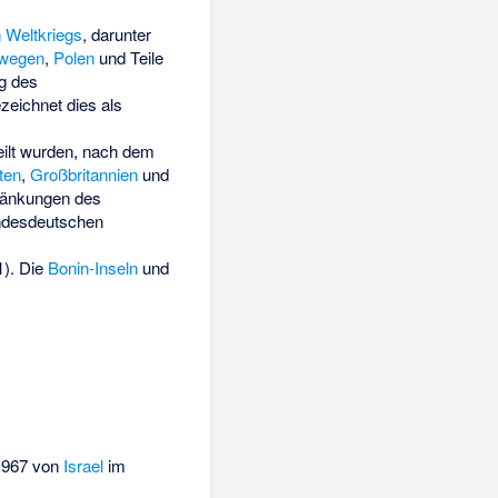
 Weltkriegs
, darunter
wegen
,
Polen
und Teile
g des
zeichnet dies als
eilt wurden, nach dem
ten
,
Großbritannien
und
hränkungen des
undesdeutschen
). Die
Bonin-Inseln
und
 1967 von
Israel
im