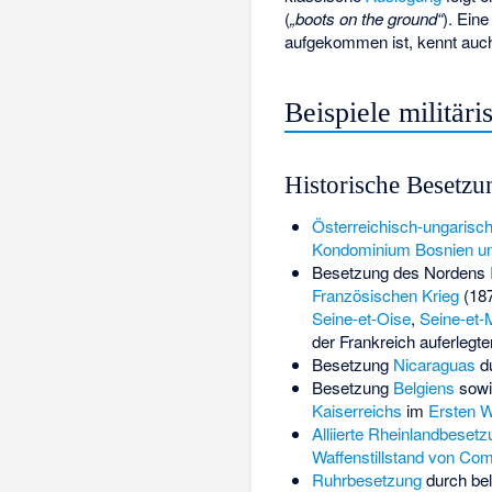
(
„boots on the ground“
). Eine
aufgekommen ist, kennt auch
Beispiele militär
Historische Besetz
Österreichisch-ungarisc
Kondominium Bosnien u
Besetzung des Nordens
Französischen Krieg
(18
Seine-et-Oise
,
Seine-et-
der Frankreich auferlegt
Besetzung
Nicaraguas
d
Besetzung
Belgiens
sowi
Kaiserreichs
im
Ersten W
Alliierte Rheinlandbesetz
Waffenstillstand von Co
Ruhrbesetzung
durch bel