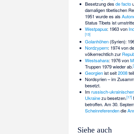
Besetzung des
de facto
u
damaligen tibetischen R
1951 wurde es als
Auton
Status Tibets ist umstritt
Westpapua
: 1963 von
In
[
13
]
Golanhöhen
(Syrien): 19
Nordzypern
: 1974 von d
völkerrechtlich zur
Repub
Westsahara
: 1976 von
M
[
Truppen 1979 wieder ab.
Georgien
ist seit
2008
tei
Nordsyrien
– im Zusamm
besetzt.
Im
russisch-ukrainischen
[
17
]
Ukraine
zu besetzen.
N
betroffen. Am 30. Septe
Scheinreferenden
die
Ann
Siehe auch