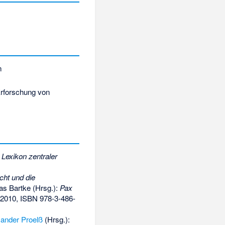
n
Erforschung von
 Lexikon zentraler
cht und die
as Bartke (Hrsg.):
Pax
 2010,
ISBN 978-3-486-
xander Proelß
(Hrsg.):