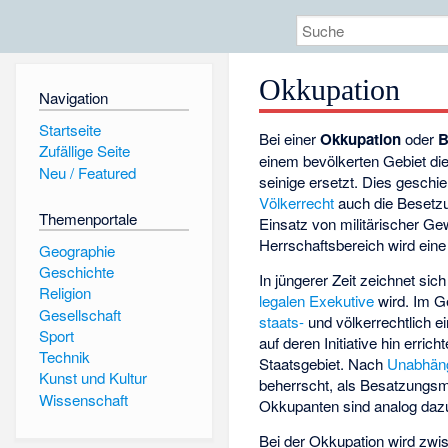
Okkupation
Navigation
Startseite
Bei einer
Okkupation
oder
B
Zufällige Seite
einem bevölkerten Gebiet d
Neu / Featured
seinige ersetzt. Dies geschi
Völkerrecht
auch die Besetz
Themenportale
Einsatz von militärischer Gew
Herrschaftsbereich wird ein
Geographie
Geschichte
In jüngerer Zeit zeichnet si
Religion
legalen
Exekutive
wird. Im G
Gesellschaft
staats-
und völkerrechtlich e
Sport
auf deren Initiative hin erri
Technik
Staatsgebiet. Nach
Unabhäng
Kunst und Kultur
beherrscht, als Besatzungsm
Wissenschaft
Okkupanten sind analog daz
Bei der Okkupation wird zwis