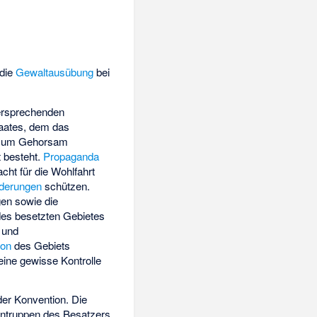
 die
Gewaltausübung
bei
dersprechenden
aates, dem das
f zum Gehorsam
 besteht.
Propaganda
acht für die Wohlfahrt
derungen
schützen.
gen sowie die
es besetzten Gebietes
und
ion
des Gebiets
eine gewisse Kontrolle
der Konvention. Die
dentruppen des Besatzers