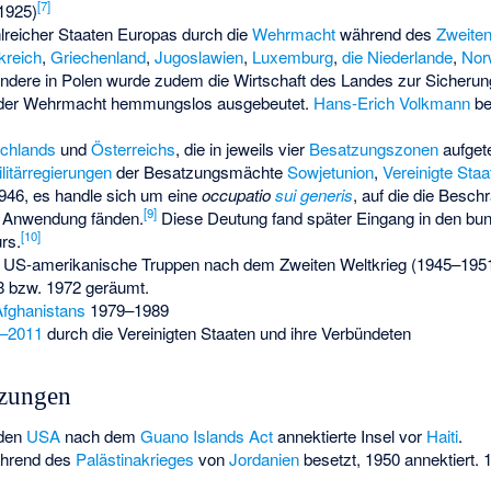
[
7
]
1925)
reicher Staaten Europas durch die
Wehrmacht
während des
Zweiten
kreich
,
Griechenland
,
Jugoslawien
,
Luxemburg
,
die Niederlande
,
Nor
ondere in Polen wurde zudem die Wirtschaft des Landes zur Sicherun
 der Wehrmacht hemmungslos ausgebeutet.
Hans-Erich Volkmann
be
chlands
und
Österreichs
, die in jeweils vier
Besatzungszonen
aufget
litärregierungen
der Besatzungsmächte
Sowjetunion
,
Vereinigte Staa
1946, es handle sich um eine
occupatio
sui generis
, auf die die Besc
[
9
]
 Anwendung fänden.
Diese Deutung fand später Eingang in den b
[
10
]
rs.
 US-amerikanische Truppen nach dem Zweiten Weltkrieg (1945–1951
8 bzw. 1972 geräumt.
fghanistans
1979–1989
3–2011
durch die Vereinigten Staaten und ihre Verbündeten
tzungen
 den
USA
nach dem
Guano Islands Act
annektierte Insel vor
Haiti
.
ährend des
Palästinakrieges
von
Jordanien
besetzt, 1950 annektiert.