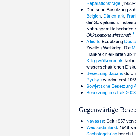
Reparationsfrage
(1923–
Deutsche Besetzung zahl
Belgien
,
Dänemark
,
Fran
der
Sowjetunion
. Insbes
Nahrungsmittelbedarfes
[
8
]
Okkupationswirtschaft
.
Alliierte
Besetzung
Deuts
Zweiten Weltkrieg. Die
Mi
Frankreich erklärten ab 
Kriegsvölkerrechts
keine
wissenschaftlichen Disku
Besetzung Japans
durch
Ryukyu
wurden erst 196
Sowjetische Besetzung A
Besetzung des Irak 200
Gegenwärtige Bese
Navassa
: Seit 1857 von
Westjordanland
: 1948 w
Sechstagekrieg
besetzt.