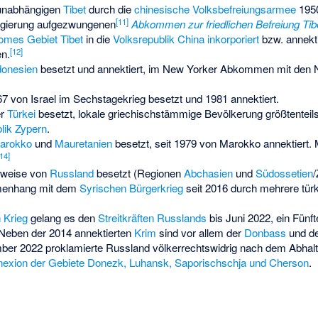
nabhängigen
Tibet
durch die
chinesische
Volksbefreiungsarmee
1950
[
11
]
egierung aufgezwungenen
Abkommen zur friedlichen Befreiung Tib
omes Gebiet Tibet
in die
Volksrepublik China
inkorporiert
bzw. annekti
[
12
]
en.
donesien
besetzt und annektiert, im
New Yorker Abkommen
mit den N
67 von Israel im Sechstagekrieg besetzt und 1981 annektiert.
er
Türkei
besetzt, lokale griechischstämmige Bevölkerung größtenteils
lik Zypern
.
arokko
und
Mauretanien
besetzt, seit 1979 von Marokko annektiert.
14
]
lweise von
Russland
besetzt (Regionen
Abchasien
und
Südossetien
/
enhang mit dem
Syrischen Bürgerkrieg
seit 2016 durch mehrere türk
 Krieg
gelang es den
Streitkräften Russlands
bis Juni 2022, ein Fünft
eben der 2014 annektierten
Krim
sind vor allem der
Donbass
und de
mber 2022 proklamierte Russland völkerrechtswidrig nach dem Abhal
exion der Gebiete Donezk, Luhansk, Saporischschja und Cherson
.