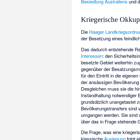
Besiedlung Australiens
und 
Kriegerische Okkup
Die
Haager Landkriegsordnu
der Besetzung eines feindlic
Das dadurch entstehende Rec
Interessen
: den Sicherheitsi
besetzte Gebiet weiterhin zu
gegenüber der Besatzungsm
für den Eintritt in die eigen
der ansässigen Bevölkerung 
Desgleichen muss sie die hi
Instandhaltung notwendiger
grundsätzlich unangetastet z
Bevölkerungstransfers sind v
umgangen werden. Sie sind ve
über das in Frage stehende 
Die Frage, was eine kriegeri
klassische
Auslegung
folgt 