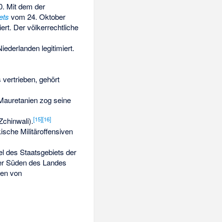
. Mit dem der
ets
vom 24. Oktober
ert. Der völkerrechtliche
iederlanden legitimiert.
 vertrieben, gehört
 Mauretanien zog seine
[
15
]
[
16
]
Zchinwali).
ische Militäroffensiven
el des Staatsgebiets der
r Süden des Landes
ten von