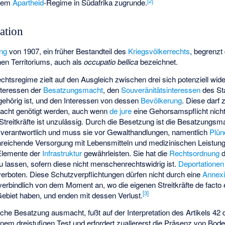
[
2
]
dem
Apartheid
-Regime in Südafrika zugrunde.
ation
ng
von 1907, ein früher Bestandteil des
Kriegsvölkerrechts
, begrenzt
hen Territoriums, auch als
occupatio bellica
bezeichnet.
htsregime zielt auf den Ausgleich zwischen drei sich potenziell wi
nteressen der
Besatzungsmacht
, den
Souveränitätsinteressen
des St
gehörig ist, und den Interessen von dessen
Bevölkerung
. Diese dar
acht genötigt werden, auch wenn
de jure
eine Gehorsamspflicht nicht
en Streitkräfte ist unzulässig. Durch die Besetzung ist die Besatzungsm
verantwortlich und muss sie vor Gewalthandlungen, namentlich
Plün
nreichende Versorgung mit Lebensmitteln und medizinischen Leistun
 Elemente der
Infrastruktur
gewährleisten. Sie hat die
Rechtsordnung
d
u lassen, sofern diese nicht menschenrechtswidrig ist.
Deportationen
erboten. Diese Schutzverpflichtungen dürfen nicht durch eine
Annex
rbindlich von dem Moment an, wo die eigenen Streitkräfte de facto 
[
3
]
Gebiet haben, und enden mit dessen Verlust.
sche Besatzung ausmacht, fußt auf der Interpretation des Artikels 42 
einem dreistufigen Test und erfordert zuallererst die Präsenz von Bo