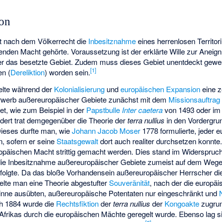
ion
ist nach dem Völkerrecht die
Inbesitznahme
eines herrenlosen Territor
nden Macht gehörte. Voraussetzung ist der erklärte Wille zur Aneign
er das besetzte Gebiet. Zudem muss dieses Gebiet unentdeckt gew
[
1
]
n (
Dereliktion
) worden sein.
ielte während der
Kolonialisierung
und
europäischen Expansion
eine z
Erwerb außereuropäischer Gebiete zunächst mit dem
Missionsauftrag
et, wie zum Beispiel in der
Papstbulle
Inter caetera
von 1493 oder i
ndert trat demgegenüber die Theorie der
terra nullius
in den Vordergrun
Dieses durfte man, wie
Johann Jacob Moser
1778 formulierte, jeder 
n, sofern er seine
Staatsgewalt
dort auch realiter durchsetzen konnte.
opäischen Macht strittig gemacht werden. Dies stand im Widerspruch
die Inbesitznahme außereuropäischer Gebiete zumeist auf dem Weg
folgte. Da das bloße Vorhandensein außereuropäischer Herrscher d
elte man eine Theorie abgestufter
Souveränität
, nach der die europä
sinne ausübten, außereuropäische Potentaten nur eingeschränkt und
ch 1884 wurde die
Rechtsfiktion
der
terra nullius
der
Kongoakte
zugrun
e Afrikas durch die europäischen Mächte geregelt wurde. Ebenso lag s