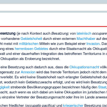
esetzung
(je nach Kontext auch
Besatzung
; von
lateinisch
occupare
ie vorhandene
Gebietshoheit
durch einen externen
Machthaber
auf des
eht meist mit
militärischen
Mitteln wie zum Beispiel einer
Invasion
. Da
ung eines
herrenlosen Gebietes
durch eine Staatsmacht als Okkupati
alt und einer dauerhaften Integration des betroffenen Territoriums in
e Okkupation als Eroberung bezeichnet.
ch eine Besetzung auch dadurch aus, dass die
Okkupationsmacht
völke
egensatz zur
Annexion
wird das fremde Territorium jedoch nicht de
inverleibt. Es wird keine Staatshoheit nach erlangter Gebietshoheit 
chtet, wodurch kein Gebietszuwachs erfolgt, und es wird kein Besatzun
igkeit
strebende Bevölkerungsgruppen bezeichnen häufig den
Staat
acht, auch wenn es sich dabei um keine Okkupation im juristischen 
u einzelne Vertreter der Besatzungsmacht oder ihre im Lande anwes
chen friedlicher
(occupatio pacifica)
und
kriegerischer
Besetzung
(oc