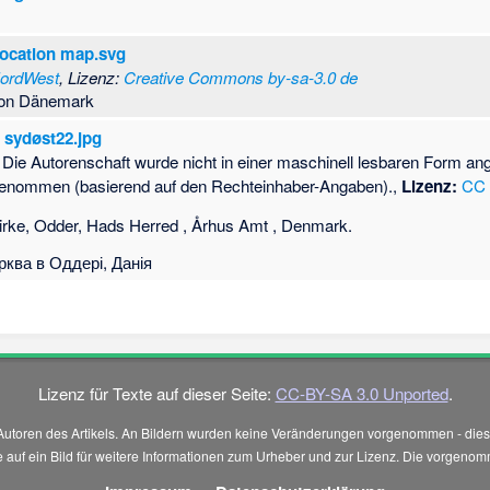
ocation map.svg
ordWest
, Lizenz:
Creative Commons by-sa-3.0 de
 von Dänemark
a sydøst22.jpg
Die Autorenschaft wurde nicht in einer maschinell lesbaren Form a
genommen (basierend auf den Rechteinhaber-Angaben).,
Lizenz:
CC 
irke, Odder, Hads Herred , Århus Amt , Denmark.
рква в Оддері, Данія
Lizenz für Texte auf dieser Seite:
CC-BY-SA 3.0 Unported
.
Autoren des Artikels. An Bildern wurden keine Veränderungen vorgenommen - diese
 Sie auf ein Bild für weitere Informationen zum Urheber und zur Lizenz. Die vorg