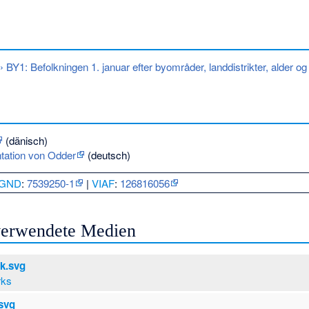
› BY1: Befolkningen 1. januar efter byområder, landdistrikter, alder og
(dänisch)
ntation von Odder
(deutsch)
GND
:
7539250-1
|
VIAF
:
126816056
 verwendete Medien
k.svg
rks
.svg