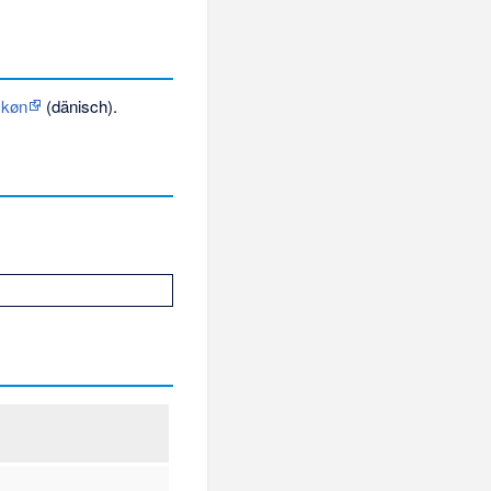
 køn
(dänisch).