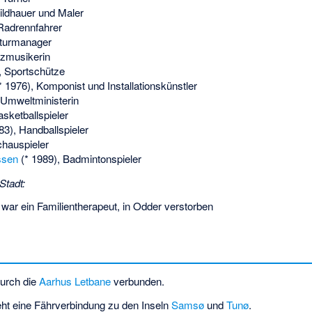
ildhauer und Maler
Radrennfahrer
lturmanager
zzmusikerin
, Sportschütze
* 1976), Komponist und Installationskünstler
 Umweltministerin
asketballspieler
83), Handballspieler
chauspieler
ssen
(* 1989), Badmintonspieler
Stadt:
ar ein Familientherapeut, in Odder verstorben
durch die
Aarhus Letbane
verbunden.
ht eine Fährverbindung zu den Inseln
Samsø
und
Tunø
.