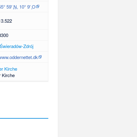
55° 59′
N
,
10° 9′
O
13.522
8300
Świeradów-Zdrój
www.oddernettet.dk
 Kirche