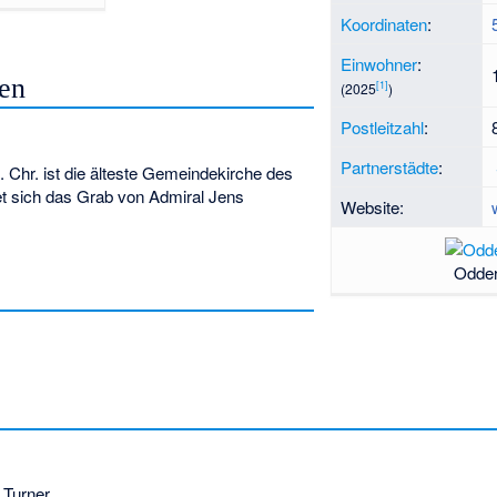
Koordinaten
:
Einwohner
:
en
[
1
]
(2025
)
Postleitzahl
:
Partnerstädte
:
 Chr. ist die älteste Gemeindekirche des
et sich das Grab von Admiral Jens
Website:
Odder
)
 Turner