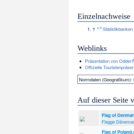
Einzelnachweise
a
b
↑
Statistikbanken 
Weblinks
Präsentation von Odder
Offizielle Touristenpräse
Normdaten (Geografikum):
Auf dieser Seite
Flag of Denmar
Flagge Dänema
Flag of Poland