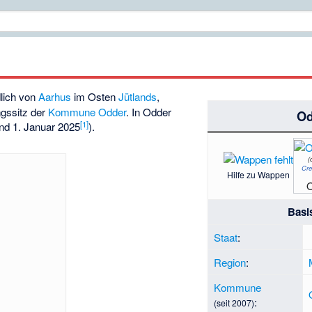
lich von
Aarhus
im Osten
Jütlands
,
gssitz der
Kommune Odder
. In Odder
Od
[
1
]
nd 1. Januar 2025
).
(
Cre
Hilfe zu Wappen
O
Basi
Staat
:
Region
:
Kommune
:
(seit 2007)