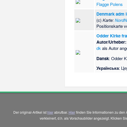
Flagge Polens
Denmark adm l
(c)
Karte:
NordN
Positionskarte
Odder Kirke fr
Autor/Urheber:
dk
als Autor an
Dansk
: Odder K
Українська
: Це
Der original-Artikel ist
hier
abrufbar.
Hier
finden Sie Informationen zu den 
verkleinert, d.h. als Vorschaubilder angezeigt. Klicken