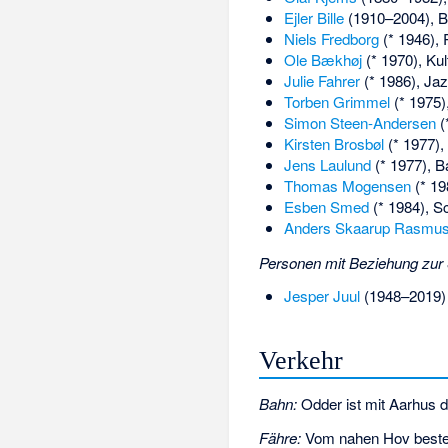
Ejler Bille
(1910–2004), B
Niels Fredborg
(* 1946), 
Ole Bækhøj
(* 1970), Ku
Julie Fahrer
(* 1986), Ja
Torben Grimmel
(* 1975)
Simon Steen-Andersen
(
Kirsten Brosbøl
(* 1977),
Jens Laulund
(* 1977), B
Thomas Mogensen
(* 19
Esben Smed
(* 1984), S
Anders Skaarup Rasmu
Personen mit Beziehung zur 
Jesper Juul
(1948–2019) w
Verkehr
Bahn:
Odder ist mit Aarhus 
Fähre:
Vom nahen
Hov
beste