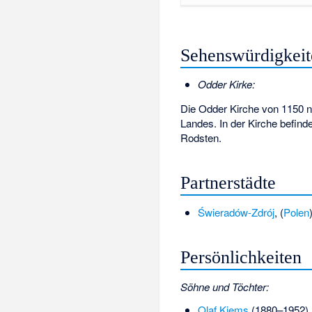
Sehenswürdigkeit
Odder Kirke:
Die Odder Kirche von 1150 n.
Landes. In der Kirche befind
Rodsten.
Partnerstädte
Świeradów-Zdrój
, (
Polen
Persönlichkeiten
Söhne und Töchter:
Olaf Kjems
(1880–1952),