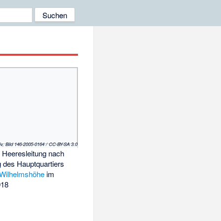
iv, Bild 146-2005-0164 / CC-BY-SA 3.0
r Heeresleitung nach
g des Hauptquartiers
-Wilhelmshöhe
im
918