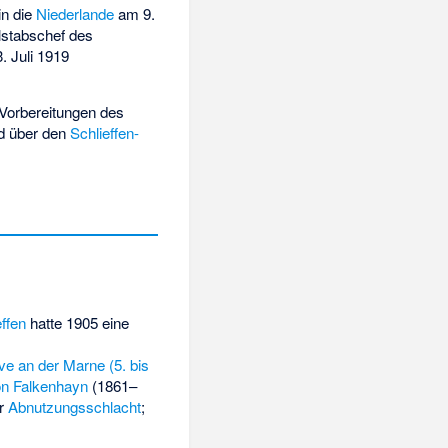
in die
Niederlande
am 9.
lstabschef des
. Juli 1919
Vorbereitungen des
d über den
Schlieffen-
effen
hatte 1905 eine
ve an der Marne (5. bis
on Falkenhayn
(1861–
er
Abnutzungsschlacht
;