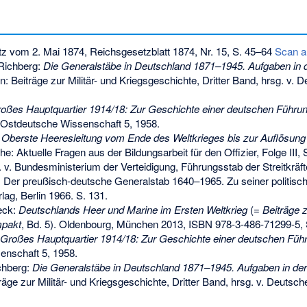
tz vom 2. Mai 1874, Reichsgesetzblatt 1874, Nr. 15, S. 45–64
Scan 
Richberg:
Die Generalstäbe in Deutschland 1871–1945. Aufgaben in 
In: Beiträge zur Militär- und Kriegsgeschichte, Dritter Band, hrsg. v. 
oßes Hauptquartier 1914/18: Zur Geschichte einer deutschen Führun
 Ostdeutsche Wissenschaft 5, 1958.
 Oberste Heeresleitung vom Ende des Weltkrieges bis zur Auflösung 
ihe: Aktuelle Fragen aus der Bildungsarbeit für den Offizier, Folge III, 
. v. Bundesministerium der Verteidigung, Führungsstab der Streitkräft
: Der preußisch-deutsche Generalstab 1640–1965. Zu seiner politisch
lag, Berlin 1966. S. 131.
eck:
Deutschlands Heer und Marine im Ersten Weltkrieg
(=
Beiträge z
mpakt
, Bd. 5). Oldenbourg, München 2013,
ISBN 978-3-486-71299-5
,
Großes Hauptquartier 1914/18: Zur Geschichte einer deutschen Füh
enschaft 5, 1958.
chberg:
Die Generalstäbe in Deutschland 1871–1945. Aufgaben in der
iträge zur Militär- und Kriegsgeschichte, Dritter Band, hrsg. v. Deutsch