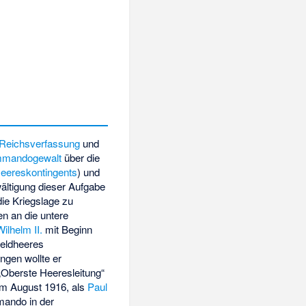
Reichsverfassung
und
mmandogewalt
über die
eereskontingents
) und
wältigung dieser Aufgabe
ie Kriegslage zu
n an die untere
Wilhelm II.
mit Beginn
Feldheeres
ngen wollte er
„Oberste Heeresleitung“
m August 1916, als
Paul
mando in der