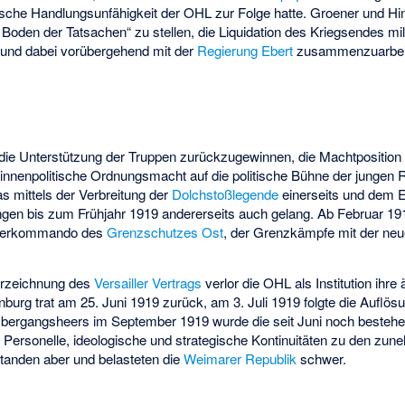
ische Handlungsunfähigkeit der OHL zur Folge hatte. Groener und H
 Boden der Tatsachen“ zu stellen, die Liquidation des Kriegsendes mil
n und dabei vorübergehend mit der
Regierung Ebert
zusammenzuarbei
ber, die Unterstützung der Truppen zurückzugewinnen, die Machtpositio
 innenpolitische Ordnungsmacht auf die politische Bühne der jungen 
as mittels der Verbreitung der
Dolchstoßlegende
einerseits und dem E
ngen bis zum Frühjahr 1919 andererseits auch gelang. Ab Februar 191
Oberkommando des
Grenzschutzes Ost
, der Grenzkämpfe mit der ne
erzeichnung des
Versailler Vertrags
verlor die OHL als Institution ihre
burg trat am 25. Juni 1919 zurück, am 3. Juli 1919 folgte die Auflö
bergangsheers im September 1919 wurde die seit Juni noch besteh
. Personelle, ideologische und strategische Kontinuitäten zu den zu
tanden aber und belasteten die
Weimarer Republik
schwer.