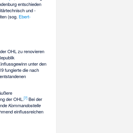
indenburg entschieden
itärtechnisch und -
ten (sog.
Ebert-
n der OHL zu renovieren
Republik
influssgewinn unter den
9 fungierte die nach
uentstandenen
 äußere
[
7
]
sung der OHL.
Bei der
ende
Kommandostelle
nehmend einflussreichen