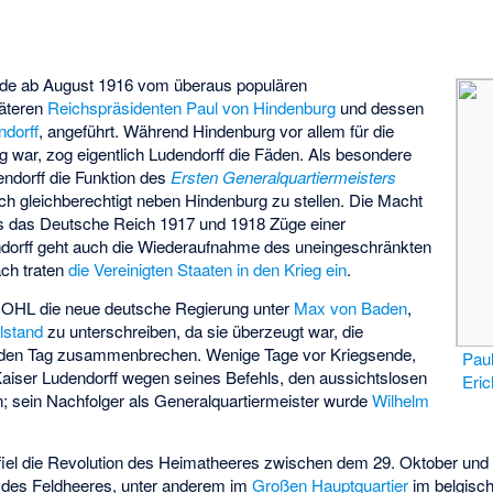
urde ab August 1916 vom überaus populären
päteren
Reichspräsidenten
Paul von Hindenburg
und dessen
ndorff
, angeführt. Während Hindenburg vor allem für die
ig war, zog eigentlich Ludendorff die Fäden. Als besondere
endorff die Funktion des
Ersten Generalquartiermeisters
ch gleichberechtigt neben Hindenburg zu stellen. Die Macht
ss das Deutsche Reich 1917 und 1918 Züge einer
ndorff geht auch die Wiederaufnahme des uneingeschränkten
ch traten
die Vereinigten Staaten in den Krieg ein
.
e OHL die neue deutsche Regierung unter
Max von Baden
,
llstand
zu unterschreiben, da sie überzeugt war, die
eden Tag zusammenbrechen. Wenige Tage vor Kriegsende,
Pau
Kaiser Ludendorff wegen seines Befehls, den aussichtslosen
Eric
; sein Nachfolger als Generalquartiermeister wurde
Wilhelm
el die Revolution des Heimatheeres zwischen dem 29. Oktober und
n des Feldheeres, unter anderem im
Großen Hauptquartier
im belgisc