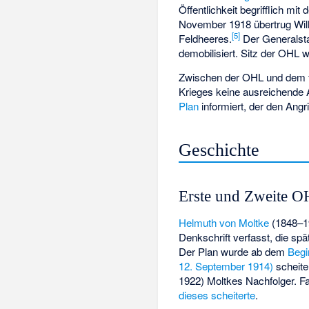
Öffentlichkeit begrifflich mit 
November 1918 übertrug Wilhe
[
5
]
Feldheeres.
Der Generalsta
demobilisiert. Sitz der OHL 
Zwischen der OHL und dem 
Krieges keine ausreichende
Plan
informiert, der den Angr
Geschichte
Erste und Zweite 
Helmuth von Moltke
(1848–1
Denkschrift verfasst, die spä
Der Plan wurde ab dem
Begi
12. September 1914)
scheite
1922) Moltkes Nachfolger. F
dieses scheiterte
.