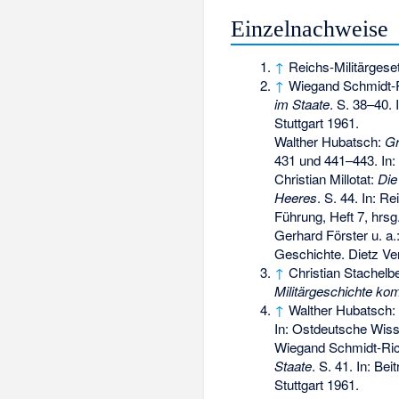
Einzelnachweise
↑
Reichs-Militärgese
↑
Wiegand Schmidt-
im Staate
. S. 38–40. 
Stuttgart 1961.
Walther Hubatsch:
Gr
431 und 441–443. In:
Christian Millotat
:
Die
Heeres
. S. 44. In: Re
Führung, Heft 7, hrsg
Gerhard Förster u. a.
Geschichte. Dietz Ver
↑
Christian Stachelb
Militärgeschichte ko
↑
Walther Hubatsch:
In: Ostdeutsche Wiss
Wiegand Schmidt-Ri
Staate
. S. 41. In: Be
Stuttgart 1961.