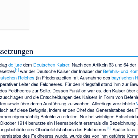
ssetzungen
blag
de jure
dem
Deutschen Kaiser
: Nach den Artikeln 63 und 64 der
[
1
]
gesetzes
war der Deutsche Kaiser der Inhaber der
Befehls- und Ko
utschen Reiches
(in Friedenszeiten mit Ausnahme des
bayrischen H
perativer Leiter des Feldheeres. Für den Kriegsfall stand ihm zur Be
des Feldheeres zur Seite. Dessen Funktion war es, den Kaiser über d
uschlagen und die Entscheidungen des Kaisers in Form von Befehle
en sowie über deren Ausführung zu wachen. Allerdings verzichtete
tisch auf diese Befugnis, indem er den Chef des Generalstabes des 
amen eigenmächtig Befehle zu erteilen. Nur bei wichtigen Entscheidu
Oktober 1914 benutzte ein Heeresbericht erstmals die Bezeichnung 
[
3
]
ungsbehörde des Oberbefehlshabers des Feldheeres.
Spätestens i
eralstabs des Feldheeres wurde, wurde das von ihm geführte Kom