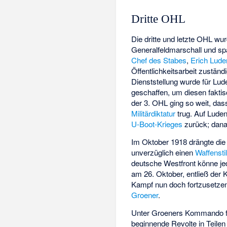
Dritte OHL
Die dritte und letzte OHL w
Generalfeldmarschall und s
Chef des Stabes
,
Erich Lude
Öffentlichkeitsarbeit zuständ
Dienststellung wurde für Lud
geschaffen, um diesen faktis
der 3. OHL ging so weit, da
Militärdiktatur
trug. Auf Lude
U-Boot-Krieges
zurück; dana
Im Oktober 1918 drängte di
unverzüglich einen
Waffensti
deutsche Westfront könne j
am 26. Oktober, entließ der 
Kampf nun doch fortzusetzen
Groener
.
Unter Groeners Kommando fi
beginnende Revolte in Teile