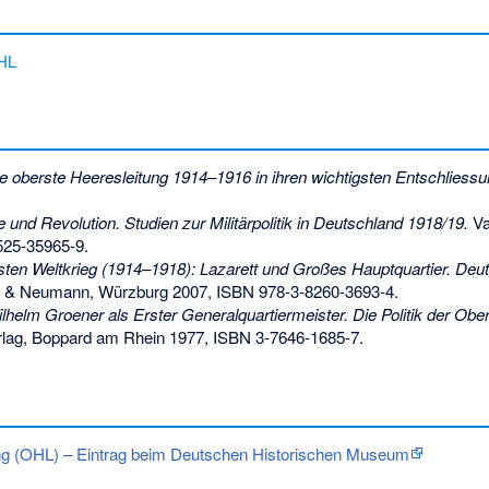
OHL
e oberste Heeresleitung 1914–1916 in ihren wichtigsten Entschliess
 und Revolution. Studien zur Militärpolitik in Deutschland 1918/19.
Va
525-35965-9
.
ten Weltkrieg (1914–1918): Lazarett und Großes Hauptquartier. Deu
 & Neumann, Würzburg 2007,
ISBN 978-3-8260-3693-4
.
lhelm Groener als Erster Generalquartiermeister. Die Politik der Obe
erlag, Boppard am Rhein 1977,
ISBN 3-7646-1685-7
.
ng (OHL) – Eintrag beim Deutschen Historischen Museum