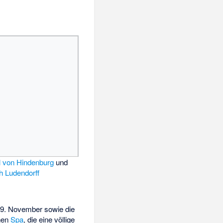
l von Hindenburg
und
h Ludendorff
 9. November sowie die
hen
Spa
, die eine völlige