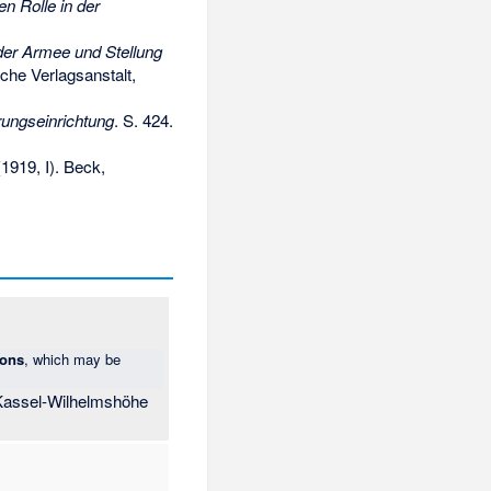
n Rolle in der
der Armee und Stellung
sche Verlagsanstalt,
rungseinrichtung
. S. 424.
(1919, I). Beck,
ions
, which may be
 Kassel-Wilhelmshöhe