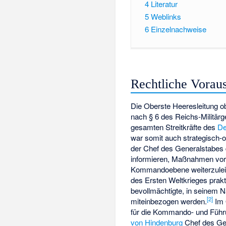
4
Literatur
5
Weblinks
6
Einzelnachweise
Rechtliche Vorau
Die Oberste Heeresleitung o
nach § 6 des
Reichs-Militär
gesamten Streitkräfte des
De
war somit auch strategisch-o
der Chef des Generalstabes 
informieren, Maßnahmen vorz
Kommandoebene weiterzuleit
des Ersten Weltkrieges prak
bevollmächtigte, in seinem N
[
2
]
miteinbezogen werden.
Im 
für die Kommando- und Führ
von Hindenburg
Chef des Gen