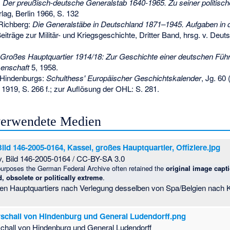
:
Der preußisch-deutsche Generalstab 1640-1965. Zu seiner politische
lag, Berlin 1966, S. 132
Richberg:
Die Generalstäbe in Deutschland 1871–1945. Aufgaben in 
 Beiträge zur Militär- und Kriegsgeschichte, Dritter Band, hrsg. v. Deut
Großes Hauptquartier 1914/18: Zur Geschichte einer deutschen Füh
enschaft
5, 1958.
Hindenburgs:
Schulthess' Europäischer Geschichtskalender
, Jg. 60 
1919, S. 266 f.; zur Auflösung der OHL: S. 281.
 verwendete Medien
ld 146-2005-0164, Kassel, großes Hauptquartier, Offiziere.jpg
v, Bild 146-2005-0164 / CC-BY-SA 3.0
urposes the German Federal Archive often retained the
original image capt
, obsolete or politically extreme
.
en Hauptquartiers nach Verlegung desselben von Spa/Belgien nach
schall von Hindenburg und General Ludendorff.png
chall von Hindenburg und General Ludendorff