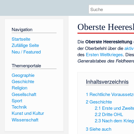
Oberste Heeres
Navigation
Startseite
Die
Oberste Heeresleitung
Zufällige Seite
der
Oberbefehl
über die
akti
Neu / Featured
des
Ersten Weltkrieges
. Die
Generalstabes des Feldheer
Themenportale
Geographie
Inhaltsverzeichnis
Geschichte
Religion
Gesellschaft
1
Rechtliche Vorausset
Sport
2
Geschichte
Technik
2.1
Erste und Zwei
Kunst und Kultur
2.2
Dritte OHL
Wissenschaft
2.3
Nach dem Krieg
3
Siehe auch