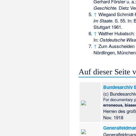
Gerhard Förster u. a.
Geschichte.
Dietz Ver
↑
Wiegand Schmidt-
im Staate
. S. 55. In:
Stuttgart 1961.
↑
Walther Hubatsch:
In:
Ostdeutsche Wiss
↑
Zum Ausscheiden 
Nördlingen, München 
Auf dieser Seite
Bundesarchiv Bi
(c) Bundesarchi
For documentary p
erroneous, biased
Herren des groß
Nov. 1918
Generalfeldmar
Generalfeldmars