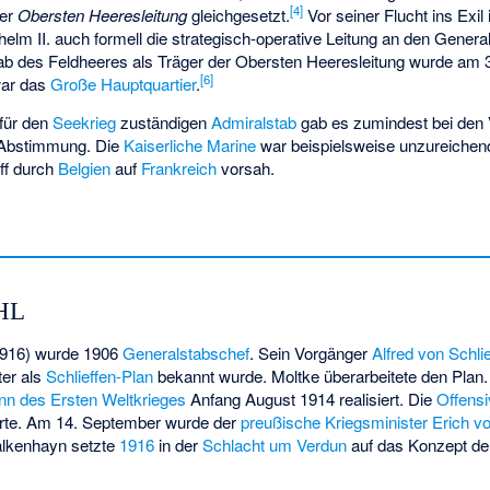
[
4
]
der
Obersten Heeresleitung
gleichgesetzt.
Vor seiner Flucht ins Exil 
lm II. auch formell die strategisch-operative Leitung an den Genera
b des Feldheeres als Träger der Obersten Heeresleitung wurde am 3
[
6
]
war das
Große Hauptquartier
.
für den
Seekrieg
zuständigen
Admiralstab
gab es zumindest bei den 
 Abstimmung. Die
Kaiserliche Marine
war beispielsweise unzureichen
iff durch
Belgien
auf
Frankreich
vorsah.
OHL
916) wurde 1906
Generalstabschef
. Sein Vorgänger
Alfred von Schli
ter als
Schlieffen-Plan
bekannt wurde. Moltke überarbeitete den Plan.
nn des Ersten Weltkrieges
Anfang August 1914 realisiert. Die
Offensi
rte. Am 14. September wurde der
preußische Kriegsminister
Erich v
alkenhayn setzte
1916
in der
Schlacht um Verdun
auf das Konzept d