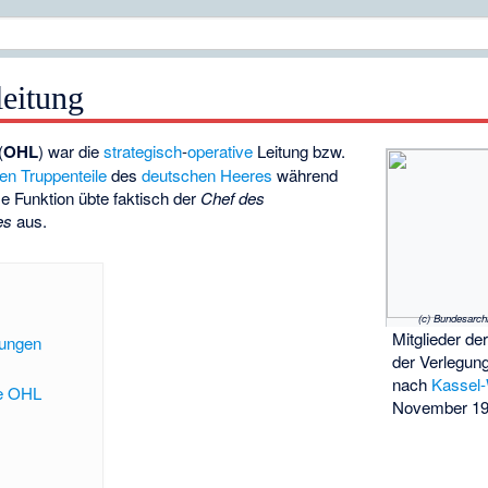
leitung
(
OHL
) war die
strategisch
-
operative
Leitung bzw.
ven Truppenteile
des
deutschen Heeres
während
se Funktion übte faktisch der
Chef des
es
aus.
(c) Bundesarch
Mitglieder de
zungen
der Verlegun
nach
Kassel
te OHL
November 1