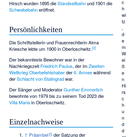
c
Hirsch wurden 1895 die
Standseilbahn
und 1901 die
h
Schwebebahn
eröffnet.
wi
tz
,
Persönlichkeiten
d
e
Die Schriftstellerin und Frauenrechtlerin
Alma
m
[2]
Kriesche
lebte um 1900 in Oberloschwitz.
W
Der bekannteste Bewohner war in der
ei
Nachkriegszeit
Friedrich Paulus
, der im
Zweiten
ß
Weltkrieg
Oberbefehlshaber
der
6. Armee
während
e
der
Schlacht von Stalingrad
war.
n
Hi
Der Sänger und Moderator
Gunther Emmerlich
rs
bewohnte von 1979 bis zu seinem Tod 2023 die
c
Villa Maria
in Oberloschwitz.
h
u
n
Einzelnachweise
d
d
↑
Präambel
der Satzung der
er