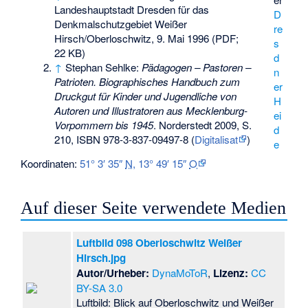
Landeshauptstadt Dresden für das
D
Denkmalschutzgebiet Weißer
re
Hirsch/Oberloschwitz
, 9. Mai 1996 (PDF;
s
22 KB)
d
↑
Stephan Sehlke:
Pädagogen – Pastoren –
n
Patrioten. Biographisches Handbuch zum
er
Druckgut für Kinder und Jugendliche von
H
Autoren und Illustratoren aus Mecklenburg-
ei
Vorpommern bis 1945
. Norderstedt 2009, S.
d
210,
ISBN 978-3-837-09497-8
(
Digitalisat
)
e
Koordinaten:
51° 3′ 35″
N
,
13° 49′ 15″
O
Auf dieser Seite verwendete Medien
Luftbild 098 Oberloschwitz Weißer
Hirsch.jpg
Autor/Urheber:
DynaMoToR
,
Lizenz:
CC
BY-SA 3.0
Luftbild: Blick auf Oberloschwitz und Weißer