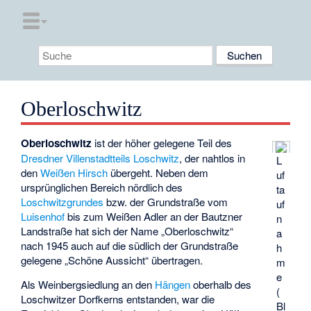
Oberloschwitz
Oberloschwitz
ist der höher gelegene Teil des
Dresdner Villenstadtteils
Loschwitz
, der nahtlos in
L
den
Weißen Hirsch
übergeht. Neben dem
uf
ursprünglichen Bereich nördlich des
ta
Loschwitzgrundes
bzw. der Grundstraße vom
uf
Luisenhof
bis zum
Weißen Adler
an der Bautzner
n
Landstraße hat sich der Name „Oberloschwitz“
a
nach 1945 auch auf die südlich der Grundstraße
h
gelegene „
Schöne Aussicht
“ übertragen.
m
e
Als Weinbergsiedlung an den
Hängen
oberhalb des
(
Loschwitzer Dorfkerns entstanden, war die
Bl