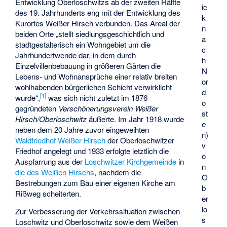
Entwicklung Oberloschwitzs ab der zweiten Hälfte
ic
des 19. Jahrhunderts eng mit der Entwicklung des
k
Kurortes Weißer Hirsch verbunden. Das Areal der
n
beiden Orte „stellt siedlungsgeschichtlich und
a
stadtgestalterisch ein Wohngebiet um die
c
Jahrhundertwende dar, in dem durch
h
Einzelvillenbebauung in größeren Gärten die
N
Lebens- und Wohnansprüche einer relativ breiten
or
wohlhabenden bürgerlichen Schicht verwirklicht
d
[1]
wurde“,
was sich nicht zuletzt im 1876
o
gegründeten
Verschönerungsverein Weißer
st
Hirsch/Oberloschwitz
äußerte. Im Jahr 1918 wurde
e
neben dem 20 Jahre zuvor eingeweihten
n)
Waldfriedhof Weißer Hirsch
der
Oberloschwitzer
v
Friedhof
angelegt und 1933 erfolgte letztlich die
o
Auspfarrung aus der
Loschwitzer Kirchgemeinde
in
n
die des Weißen Hirschs
, nachdem die
O
Bestrebungen zum Bau einer eigenen Kirche am
b
Rißweg scheiterten.
er
lo
Zur Verbesserung der Verkehrssituation zwischen
s
Loschwitz und Oberloschwitz sowie dem Weißen