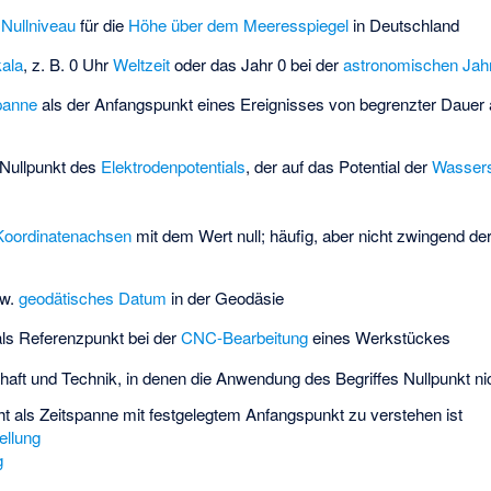
s
Nullniveau
für die
Höhe über dem Meeresspiegel
in Deutschland
kala
, z. B. 0 Uhr
Weltzeit
oder das Jahr 0 bei der
astronomischen Jah
panne
als der Anfangspunkt eines Ereignisses von begrenzter Dauer a
Nullpunkt des
Elektrodenpotentials
, der auf das Potential der
Wassers
Koordinatenachsen
mit dem Wert null; häufig, aber nicht zwingend der
w.
geodätisches Datum
in der Geodäsie
ls Referenzpunkt bei der
CNC-Bearbeitung
eines Werkstückes
aft und Technik, in denen die Anwendung des Begriffes Nullpunkt nic
cht als Zeitspanne mit festgelegtem Anfangspunkt zu verstehen ist
ellung
g