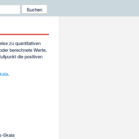
eise zu quantitativen
oder berechnete Werte,
llpunkt die positiven
skala
.
s-Skala