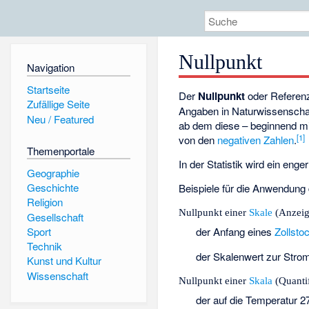
Nullpunkt
Navigation
Startseite
Der
Nullpunkt
oder Referen
Zufällige Seite
Angaben in Naturwissenschaf
Neu / Featured
ab dem diese – beginnend mit
[
1
]
von den
negativen Zahlen
.
Themenportale
In der Statistik wird ein enge
Geographie
Geschichte
Beispiele für die Anwendung 
Religion
Nullpunkt einer
Skale
(Anzeig
Gesellschaft
der Anfang eines
Zollsto
Sport
Technik
der Skalenwert zur Strom
Kunst und Kultur
Wissenschaft
Nullpunkt einer
Skala
(Quanti
der auf die Temperatur 2