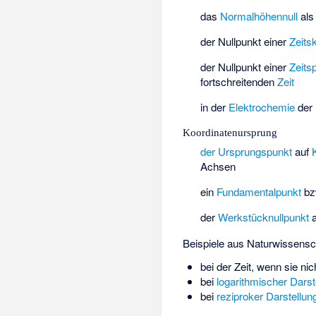
das
Normalhöhennull
al
der Nullpunkt einer
Zeits
der Nullpunkt einer
Zeits
fortschreitenden
Zeit
in der
Elektrochemie
der 
Koordinatenursprung
der Ursprungspunkt
auf
Achsen
ein
Fundamentalpunkt
bz
der
Werkstücknullpunkt
a
Beispiele aus Naturwissensch
bei der Zeit, wenn sie ni
bei
logarithmischer Darst
bei
reziproker Darstellun