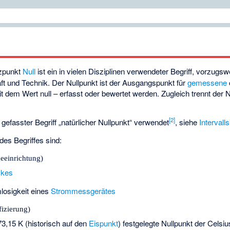
zpunkt
Null
ist ein in vielen Disziplinen verwendeter Begriff, vorzugsw
t und Technik. Der Nullpunkt ist der Ausgangspunkt für
gemessene
 dem Wert null – erfasst oder bewertet werden. Zugleich trennt der Nu
[
2
]
r gefasster Begriff „natürlicher Nullpunkt“ verwendet
, siehe
Intervall
des Begriffes sind:
eeinrichtung)
ckes
losigkeit eines
Strommessgerätes
fizierung)
73,15 K (historisch auf den
Eispunkt
) festgelegte Nullpunkt der
Celsiu