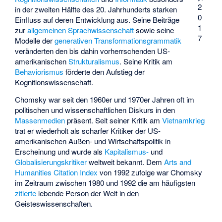
2
in der zweiten Hälfte des 20. Jahrhunderts starken
0
Einfluss auf deren Entwicklung aus. Seine Beiträge
1
zur
allgemeinen Sprachwissenschaft
sowie seine
7
Modelle der
generativen Transformationsgrammatik
veränderten den bis dahin vorherrschenden US-
amerikanischen
Strukturalismus
. Seine Kritik am
Behaviorismus
förderte den Aufstieg der
Kognitionswissenschaft.
Chomsky war seit den 1960er und 1970er Jahren oft im
politischen und wissenschaftlichen Diskurs in den
Massenmedien
präsent. Seit seiner Kritik am
Vietnamkrieg
trat er wiederholt als scharfer Kritiker der US-
amerikanischen Außen- und Wirtschaftspolitik in
Erscheinung und wurde als
Kapitalismus-
und
Globalisierungskritiker
weltweit bekannt. Dem
Arts and
Humanities Citation Index
von 1992 zufolge war Chomsky
im Zeitraum zwischen 1980 und 1992 die am häufigsten
zitierte
lebende Person der Welt in den
Geisteswissenschaften.