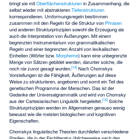
bringt sie mit
Oberflächenstrukturen
in Zusammenhang, die
selbst wieder mit abstrakteren
Tiefenstrukturen
korrespondieren. Umformungsregeln bestimmen
zusammen mit den Regeln für die Struktur von
Phrasen
und anderen Strukturprinzipien sowohl die Erzeugung als
auch die Interpretation von Äußerungen. Mit einem
begrenzten Instrumentarium von grammatikalischen
Regeln und einer begrenzten Anzahl von lexikalischen
Einheiten (Wörter bzw.
Morpheme
) kann eine unbegrenzte
Menge von Sätzen gebildet werden, darunter solche, die
[
14
]
noch nie zuvor gesagt wurden.
Nach Chomskys
Vorstellungen ist die Fähigkeit, Äußerungen auf diese
Weise zu strukturieren, angeboren und somit ein Teil des
genetischen Programms der Menschen. Das ist der
Gedanke der Universalgrammatik und wird von Chomsky
[
15
]
aus der
Cartesianischen Linguistik
hergeleitet.
Solche
Strukturprinzipien werden im Allgemeinen genauso wenig
bewusst wie die meisten biologischen und kognitiven
Eigenschaften.
Chomskys linguistische Theorien durchliefen verschiedene
Stadien, die in der Fachliteratur üblicherweise nach den