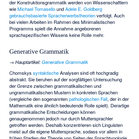
der Konstruktionsgrammatik werden von Wissenschaftlern
wie
Michael Tomasello
und
Adele E. Goldberg
gebrauchsbasierte Spracherwerbstheorien
verfolgt. Auch
bei vielen Arbeiten im Rahmen des Minimalistischen
Programms spielt die Annahme angeborenen
sprachspezifischen Wissens keine Rolle mehr.
Generative Grammatik
→
Hauptartikel
:
Generative Grammatik
Chomskys
syntaktische
Analysen sind oft hochgradig
abstrakt. Sie beruhen auf der sorgfältigen Untersuchung
der Grenze zwischen grammatikalischen und
ungrammatikalischen Mustern in konkreten Sprachen
(vergleiche den sogenannten
pathologischen Fall
, der in der
Mathematik eine ähnlich bedeutende Rolle spielt). Derartige
grammatikalische Entscheidungen können
genaugenommen jedoch nur durch Muttersprachler
getroffen werden. Deshalb konzentrieren sich Linguisten
meist auf die eigene Muttersprache, sodass vor allem in
frühen Stadien der Theorie von Seiten der Sprachtypologie