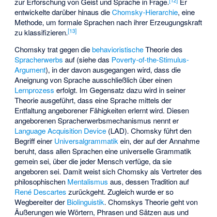
zur Erforschung von Geist und Sprache in Frage.
Er
entwickelte darüber hinaus die
Chomsky-Hierarchie
, eine
Methode, um formale Sprachen nach ihrer Erzeugungskraft
[
13
]
zu klassifizieren.
Chomsky trat gegen die
behavioristische
Theorie des
Spracherwerbs
auf (siehe das
Poverty-of-the-Stimulus-
Argument
), in der davon ausgegangen wird, dass die
Aneignung von Sprache ausschließlich über einen
Lernprozess
erfolgt. Im Gegensatz dazu wird in seiner
Theorie ausgeführt, dass eine Sprache mittels der
Entfaltung angeborener Fähigkeiten erlernt wird. Diesen
angeborenen Spracherwerbsmechanismus nennt er
Language Acquisition Device
(LAD). Chomsky führt den
Begriff einer
Universalgrammatik
ein, der auf der Annahme
beruht, dass allen Sprachen eine universelle Grammatik
gemein sei, über die jeder Mensch verfüge, da sie
angeboren sei. Damit weist sich Chomsky als Vertreter des
philosophischen
Mentalismus
aus, dessen Tradition auf
René Descartes
zurückgeht. Zugleich wurde er so
Wegbereiter der
Biolinguistik
. Chomskys Theorie geht von
Äußerungen wie Wörtern, Phrasen und Sätzen aus und