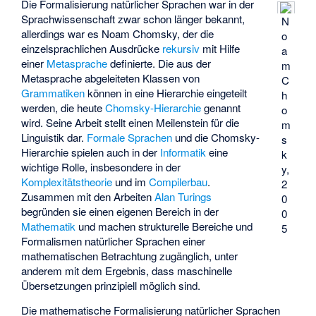
Die Formalisierung natürlicher Sprachen war in der
Sprachwissenschaft zwar schon länger bekannt,
N
allerdings war es Noam Chomsky, der die
o
einzelsprachlichen Ausdrücke
rekursiv
mit Hilfe
a
einer
Metasprache
definierte. Die aus der
m
Metasprache abgeleiteten Klassen von
C
Grammatiken
können in eine Hierarchie eingeteilt
h
werden, die heute
Chomsky-Hierarchie
genannt
o
wird. Seine Arbeit stellt einen Meilenstein für die
m
Linguistik dar.
Formale Sprachen
und die Chomsky-
s
Hierarchie spielen auch in der
Informatik
eine
k
wichtige Rolle, insbesondere in der
y,
Komplexitätstheorie
und im
Compilerbau
.
2
Zusammen mit den Arbeiten
Alan Turings
0
begründen sie einen eigenen Bereich in der
0
Mathematik
und machen strukturelle Bereiche und
5
Formalismen natürlicher Sprachen einer
mathematischen Betrachtung zugänglich, unter
anderem mit dem Ergebnis, dass maschinelle
Übersetzungen prinzipiell möglich sind.
Die mathematische Formalisierung natürlicher Sprachen