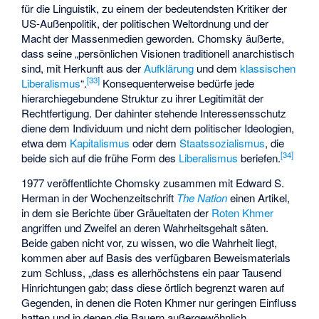
für die Linguistik, zu einem der bedeutendsten Kritiker der
US-Außenpolitik, der politischen Weltordnung und der
Macht der Massenmedien geworden. Chomsky äußerte,
dass seine „persönlichen Visionen traditionell anarchistisch
sind, mit Herkunft aus der
Aufklärung
und dem
klassischen
[
33
]
Liberalismus
“.
Konsequenterweise bedürfe jede
hierarchiegebundene Struktur zu ihrer Legitimität der
Rechtfertigung. Der dahinter stehende Interessensschutz
diene dem Individuum und nicht dem politischer Ideologien,
etwa dem
Kapitalismus
oder dem
Staatssozialismus
, die
[
34
]
beide sich auf die frühe Form des
Liberalismus
beriefen.
1977 veröffentlichte Chomsky zusammen mit Edward S.
Herman in der Wochenzeitschrift
The Nation
einen Artikel,
in dem sie Berichte über Gräueltaten der
Roten Khmer
angriffen und Zweifel an deren Wahrheitsgehalt säten.
Beide gaben nicht vor, zu wissen, wo die Wahrheit liegt,
kommen aber auf Basis des verfügbaren Beweismaterials
zum Schluss, „dass es allerhöchstens ein paar Tausend
Hinrichtungen gab; dass diese örtlich begrenzt waren auf
Gegenden, in denen die Roten Khmer nur geringen Einfluss
hatten und in denen die Bauern außergewöhnlich