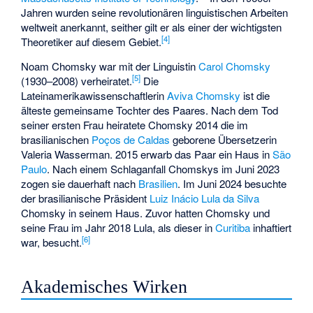
Jahren wurden seine revolutionären linguistischen Arbeiten
weltweit anerkannt, seither gilt er als einer der wichtigsten
[
4
]
Theoretiker auf diesem Gebiet.
Noam Chomsky war mit der Linguistin
Carol Chomsky
[
5
]
(1930–2008) verheiratet.
Die
Lateinamerikawissenschaftlerin
Aviva Chomsky
ist die
älteste gemeinsame Tochter des Paares. Nach dem Tod
seiner ersten Frau heiratete Chomsky 2014 die im
brasilianischen
Poços de Caldas
geborene Übersetzerin
Valeria Wasserman. 2015 erwarb das Paar ein Haus in
São
Paulo
. Nach einem Schlaganfall Chomskys im Juni 2023
zogen sie dauerhaft nach
Brasilien
. Im Juni 2024 besuchte
der brasilianische Präsident
Luiz Inácio Lula da Silva
Chomsky in seinem Haus. Zuvor hatten Chomsky und
seine Frau im Jahr 2018 Lula, als dieser in
Curitiba
inhaftiert
[
6
]
war, besucht.
Akademisches Wirken