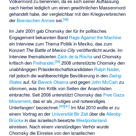
Völkermord zu benennen, da es sich seiner Auffassung
nach hierbei lediglich um einen gewöhnlichen Massenmord
gehandelt habe, der vergleichbar mit den Kriegsverbrechen
[
38
]
der
Bosnischen Armee
sei.
Im Jahr 2001 gab Chomsky der für ihr politisches
Engagement bekannten Band
Rage Against the Machine
ein Interview zum Thema Politik in Mexiko, das zum
Konzert
The Battle of Mexico City
veröffentlicht wurde. Im
Interview thematisierten
Zack de la Rocha
und Chomsky
[
39
]
kritisch den
Freihandel
.
2008 unterstützte Chomsky den
unabhängigen Präsidentschaftskandidaten
Ralph Nader
,
rief jedoch die wahlberechtigte Bevölkerung in den
Swing
States
auf, für
Barack Obama
und gegen
John McCain
zu
stimmen, was ihm Kritik von Seiten der Anarchisten
einbrachte. Seit 2008 unterstützt Chomsky das
Free Gaza
Movement
, das er als „mutiges und notwendiges
[
40
]
[
41
]
Unterfangen“ bezeichnet.
Im Mai 2010 wollte er zu
einem Vortrag an der
Universität Bir Zait
über die
Allenby-
Brücke
in das israelisch besetzte
Westjordanland
einreisen. Nach einem vierstündigen Verhör wurde
Chomsky die Einreise von den israelischen