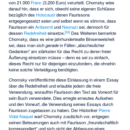
von 21.000
Franc
(3.200 Euro) verurteilt. Chomsky wies
darauf hin, dass er sich, obwohl seine eigenen Schlüsse
bezüglich des
Holocaust
denen Faurissons
entgegengesetzt seien und selbst wenn es stimme, dass
Faurisson ein
Antisemit
und
Neonazi
sei, dennoch für
[
55
]
dessen
Redefreiheit
einsetze.
Des Weiteren bemerkte
Chomsky, dass es eine jahrhundertealte Binsenweisheit
sei, dass man sich
gerade
in Fällen „abscheulicher
Gedanken“ am stärksten für das Recht zu deren freier
Äußerung einsetzen müsse – denn es sei zu einfach,
dieses Recht nur für diejenigen einzufordern, die ohnehin
keine solche Verteidigung benötigten.
Chomsky veröffentlichte diese Einlassung in einem Essay
über die Redefreiheit und erlaubte jedem die freie
Verwendung, woraufhin Faurisson den Text als Vorwort für
sein Buch verwendete. Dies erregte erneutes Aufsehen
und den Vorwurf, die Verwendung seines Essays durch
Faurisson zugelassen zu haben. Der Historiker
Pierre
Vidal-Naquet
warf Chomsky zusätzlich vor, entgegen
seinen Beteuerungen auch mit Faurisson „freundschaftlich
korrespondiert“ und sich nicht der Abfassung eines