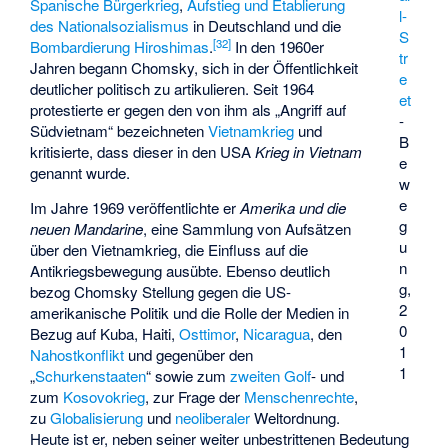
Spanische Bürgerkrieg
,
Aufstieg und Etablierung
l-
des Nationalsozialismus
in Deutschland und die
S
[
32
]
Bombardierung Hiroshimas
.
In den 1960er
tr
Jahren begann Chomsky, sich in der Öffentlichkeit
e
deutlicher politisch zu artikulieren. Seit 1964
et
protestierte er gegen den von ihm als „Angriff auf
-
Südvietnam“ bezeichneten
Vietnamkrieg
und
B
kritisierte, dass dieser in den USA
Krieg in Vietnam
e
genannt wurde.
w
e
Im Jahre 1969 veröffentlichte er
Amerika und die
g
neuen Mandarine
, eine Sammlung von Aufsätzen
u
über den Vietnamkrieg, die Einfluss auf die
n
Antikriegsbewegung ausübte. Ebenso deutlich
g,
bezog Chomsky Stellung gegen die US-
2
amerikanische Politik und die Rolle der Medien in
0
Bezug auf Kuba, Haiti,
Osttimor
,
Nicaragua
, den
1
Nahostkonflikt
und gegenüber den
1
„
Schurkenstaaten
“ sowie zum
zweiten Golf
- und
zum
Kosovokrieg
, zur Frage der
Menschenrechte
,
zu
Globalisierung
und
neoliberaler
Weltordnung.
Heute ist er, neben seiner weiter unbestrittenen Bedeutung