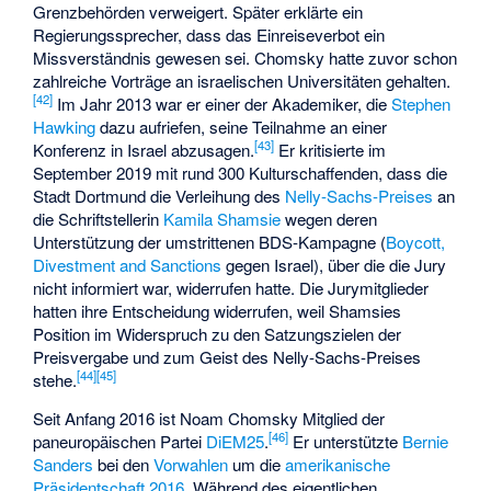
Grenzbehörden verweigert. Später erklärte ein
Regierungssprecher, dass das Einreiseverbot ein
Missverständnis gewesen sei. Chomsky hatte zuvor schon
zahlreiche Vorträge an israelischen Universitäten gehalten.
[
42
]
Im Jahr 2013 war er einer der Akademiker, die
Stephen
Hawking
dazu aufriefen, seine Teilnahme an einer
[
43
]
Konferenz in Israel abzusagen.
Er kritisierte im
September 2019 mit rund 300 Kulturschaffenden, dass die
Stadt Dortmund die Verleihung des
Nelly-Sachs-Preises
an
die Schriftstellerin
Kamila Shamsie
wegen deren
Unterstützung der umstrittenen BDS-Kampagne (
Boycott,
Divestment and Sanctions
gegen Israel), über die die Jury
nicht informiert war, widerrufen hatte. Die Jurymitglieder
hatten ihre Entscheidung widerrufen, weil Shamsies
Position im Widerspruch zu den Satzungszielen der
Preisvergabe und zum Geist des Nelly-Sachs-Preises
[
44
]
[
45
]
stehe.
Seit Anfang 2016 ist Noam Chomsky Mitglied der
[
46
]
paneuropäischen Partei
DiEM25
.
Er unterstützte
Bernie
Sanders
bei den
Vorwahlen
um die
amerikanische
Präsidentschaft 2016
. Während des eigentlichen