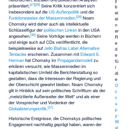
y
[
27
]
[
28
]
präsentiert.
Seine Kritik konzentriert sich
b
insbesondere auf die
US-Außenpolitik
und die
ei
[
29
]
Funktionsweise der Massenmedien
.
Noam
ei
Chomsky wird daher auch als intellektuelle
n
Schlüsselfigur der
politischen Linken
in den USA
er
[
30
]
angesehen.
Seine Vorträge werden in Büchern
R
und einige auch auf CDs veröffentlicht, die
e
beispielsweise auf
Jello Biafras
Label
Alternative
d
Tentacles
erscheinen. Zusammen mit
Edward S.
e
Herman
hat Chomsky im
Propagandamodell
zu
fü
erklären versucht, wie Massenmedien im
r
kapitalistischen Umfeld die Berichterstattung so
di
gestalten, dass die Interessen der Regierung und
e
der Oberschicht gewahrt bleiben. Noam Chomsky
O
gilt in Hinblick auf sein politisches Schrifttum als der
c
„meistzitierte Außenseiter der Welt“ und als einer
c
der Vorsprecher und Vordenker der
u
[
31
]
Globalisierungskritik
.
p
y-
Historische Ereignisse, die Chomskys politisches
W
Engagement nachhaltig geprägt haben, waren der
al