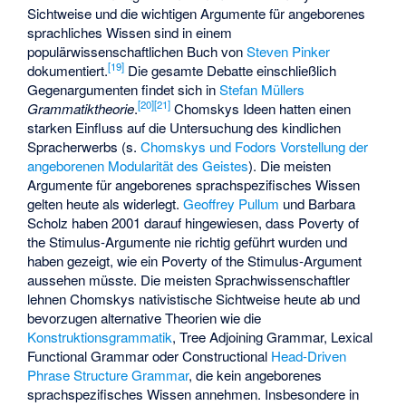
Sichtweise und die wichtigen Argumente für angeborenes
sprachliches Wissen sind in einem
populärwissenschaftlichen Buch von
Steven Pinker
[
19
]
dokumentiert.
Die gesamte Debatte einschließlich
Gegenargumenten findet sich in
Stefan Müllers
[
20
]
[
21
]
Grammatiktheorie
.
Chomskys Ideen hatten einen
starken Einfluss auf die Untersuchung des kindlichen
Spracherwerbs (s.
Chomskys und Fodors Vorstellung der
angeborenen Modularität des Geistes
). Die meisten
Argumente für angeborenes sprachspezifisches Wissen
gelten heute als widerlegt.
Geoffrey Pullum
und Barbara
Scholz haben 2001 darauf hingewiesen, dass Poverty of
the Stimulus-Argumente nie richtig geführt wurden und
haben gezeigt, wie ein Poverty of the Stimulus-Argument
aussehen müsste. Die meisten Sprachwissenschaftler
lehnen Chomskys nativistische Sichtweise heute ab und
bevorzugen alternative Theorien wie die
Konstruktionsgrammatik
,
Tree Adjoining Grammar
,
Lexical
Functional Grammar
oder Constructional
Head-Driven
Phrase Structure Grammar
, die kein angeborenes
sprachspezifisches Wissen annehmen. Insbesondere in