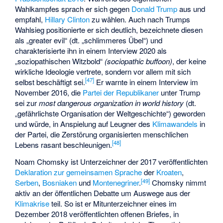
Wahlkampfes sprach er sich gegen
Donald Trump
aus und
empfahl,
Hillary Clinton
zu wählen. Auch nach Trumps
Wahlsieg positionierte er sich deutlich, bezeichnete diesen
als „greater evil“ (dt. „schlimmeres Übel“) und
charakterisierte ihn in einem Interview 2020 als
„soziopathischen Witzbold“
(sociopathic buffoon)
, der keine
wirkliche Ideologie vertrete, sondern vor allem mit sich
[
47
]
selbst beschäftigt sei.
Er warnte in einem Interview im
November 2016, die
Partei der Republikaner
unter Trump
sei zur
most dangerous organization in world history
(dt.
„gefährlichste Organisation der Weltgeschichte“) geworden
und würde, in Anspielung auf Leugner des
Klimawandels
in
der Partei, die Zerstörung organisierten menschlichen
[
48
]
Lebens rasant beschleunigen.
Noam Chomsky ist Unterzeichner der 2017 veröffentlichten
Deklaration zur gemeinsamen Sprache
der
Kroaten
,
[
49
]
Serben
,
Bosniaken
und
Montenegriner
.
Chomsky nimmt
aktiv an der öffentlichen Debatte um Auswege aus der
Klimakrise
teil. So ist er Mitunterzeichner eines im
Dezember 2018 veröffentlichten offenen Briefes, in