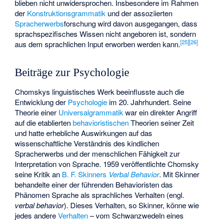
blieben nicht unwidersprochen. Insbesondere im Rahmen
der
Konstruktionsgrammatik
und der assoziierten
Spracherwerbs
forschung wird davon ausgegangen, dass
sprachspezifisches Wissen nicht angeboren ist, sondern
[
25
]
[
26
]
aus dem sprachlichen Input erworben werden kann.
Beiträge zur Psychologie
Chomskys linguistisches Werk beeinflusste auch die
Entwicklung der
Psychologie
im 20. Jahrhundert. Seine
Theorie einer
Universalgrammatik
war ein direkter Angriff
auf die etablierten
behavioristischen
Theorien seiner Zeit
und hatte erhebliche Auswirkungen auf das
wissenschaftliche Verständnis des kindlichen
Spracherwerbs und der menschlichen Fähigkeit zur
Interpretation von Sprache. 1959 veröffentlichte Chomsky
seine Kritik an
B. F. Skinners
Verbal Behavior
. Mit Skinner
behandelte einer der führenden Behavioristen das
Phänomen Sprache als sprachliches Verhalten (engl.
verbal behavior
). Dieses Verhalten, so Skinner, könne wie
jedes andere
Verhalten
– vom Schwanzwedeln eines