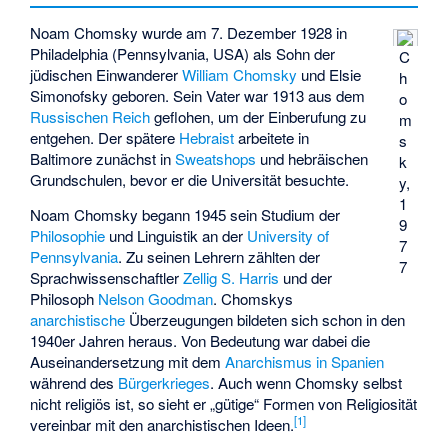
Noam Chomsky wurde am 7. Dezember 1928 in
Philadelphia (Pennsylvania, USA) als Sohn der
C
jüdischen Einwanderer
William Chomsky
und Elsie
h
Simonofsky geboren. Sein Vater war 1913 aus dem
o
Russischen Reich
geflohen, um der Einberufung zu
m
entgehen. Der spätere
Hebraist
arbeitete in
s
Baltimore zunächst in
Sweatshops
und hebräischen
k
Grundschulen, bevor er die Universität besuchte.
y,
1
Noam Chomsky begann 1945 sein Studium der
9
Philosophie
und Linguistik an der
University of
7
Pennsylvania
. Zu seinen Lehrern zählten der
7
Sprachwissenschaftler
Zellig S. Harris
und der
Philosoph
Nelson Goodman
. Chomskys
anarchistische
Überzeugungen bildeten sich schon in den
1940er Jahren heraus. Von Bedeutung war dabei die
Auseinandersetzung mit dem
Anarchismus in Spanien
während des
Bürgerkrieges
. Auch wenn Chomsky selbst
nicht religiös ist, so sieht er „gütige“ Formen von Religiosität
[
1
]
vereinbar mit den anarchistischen Ideen.