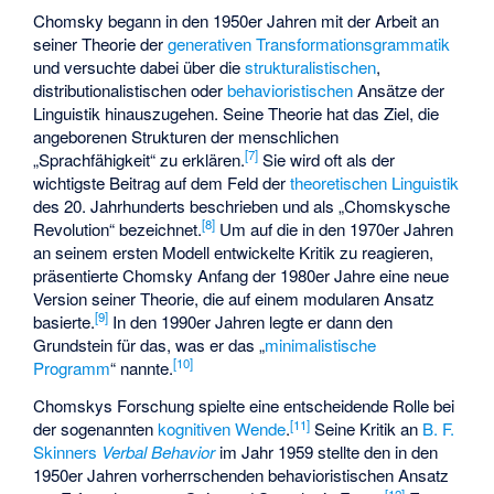
Chomsky begann in den 1950er Jahren mit der Arbeit an
seiner Theorie der
generativen Transformationsgrammatik
und versuchte dabei über die
strukturalistischen
,
distributionalistischen oder
behavioristischen
Ansätze der
Linguistik hinauszugehen. Seine Theorie hat das Ziel, die
angeborenen Strukturen der menschlichen
[
7
]
„Sprachfähigkeit“ zu erklären.
Sie wird oft als der
wichtigste Beitrag auf dem Feld der
theoretischen Linguistik
des 20. Jahrhunderts beschrieben und als „Chomskysche
[
8
]
Revolution“ bezeichnet.
Um auf die in den 1970er Jahren
an seinem ersten Modell entwickelte Kritik zu reagieren,
präsentierte Chomsky Anfang der 1980er Jahre eine neue
Version seiner Theorie, die auf einem modularen Ansatz
[
9
]
basierte.
In den 1990er Jahren legte er dann den
Grundstein für das, was er das „
minimalistische
[
10
]
Programm
“ nannte.
Chomskys Forschung spielte eine entscheidende Rolle bei
[
11
]
der sogenannten
kognitiven Wende
.
Seine Kritik an
B. F.
Skinners
Verbal Behavior
im Jahr 1959 stellte den in den
1950er Jahren vorherrschenden behavioristischen Ansatz
[
12
]