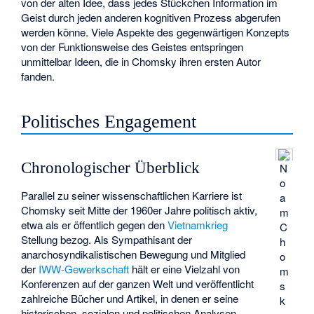
von der alten Idee, dass jedes Stückchen Information im
Geist durch jeden anderen kognitiven Prozess abgerufen
werden könne. Viele Aspekte des gegenwärtigen Konzepts
von der Funktionsweise des Geistes entspringen
unmittelbar Ideen, die in Chomsky ihren ersten Autor
fanden.
Politisches Engagement
Chronologischer Überblick
N
o
Parallel zu seiner wissenschaftlichen Karriere ist
a
Chomsky seit Mitte der 1960er Jahre politisch aktiv,
m
etwa als er öffentlich gegen den
Vietnamkrieg
C
Stellung bezog. Als Sympathisant der
h
anarchosyndikalistischen Bewegung und Mitglied
o
der
IWW-Gewerkschaft
hält er eine Vielzahl von
m
Konferenzen auf der ganzen Welt und veröffentlicht
s
zahlreiche Bücher und Artikel, in denen er seine
k
historischen, sozialen und politischen Analysen