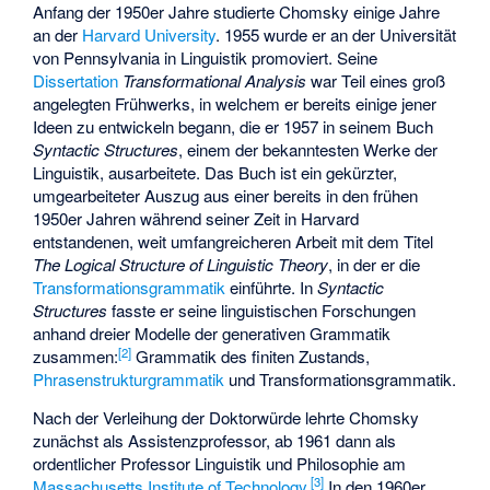
Anfang der 1950er Jahre studierte Chomsky einige Jahre
an der
Harvard University
. 1955 wurde er an der Universität
von Pennsylvania in Linguistik promoviert. Seine
Dissertation
Transformational Analysis
war Teil eines groß
angelegten Frühwerks, in welchem er bereits einige jener
Ideen zu entwickeln begann, die er 1957 in seinem Buch
Syntactic Structures
, einem der bekanntesten Werke der
Linguistik, ausarbeitete. Das Buch ist ein gekürzter,
umgearbeiteter Auszug aus einer bereits in den frühen
1950er Jahren während seiner Zeit in Harvard
entstandenen, weit umfangreicheren Arbeit mit dem Titel
The Logical Structure of Linguistic Theory
, in der er die
Transformationsgrammatik
einführte. In
Syntactic
Structures
fasste er seine linguistischen Forschungen
anhand dreier Modelle der generativen Grammatik
[
2
]
zusammen:
Grammatik des finiten Zustands,
Phrasenstrukturgrammatik
und Transformationsgrammatik.
Nach der Verleihung der Doktorwürde lehrte Chomsky
zunächst als Assistenzprofessor, ab 1961 dann als
ordentlicher Professor Linguistik und Philosophie am
[
3
]
Massachusetts Institute of Technology
.
In den 1960er