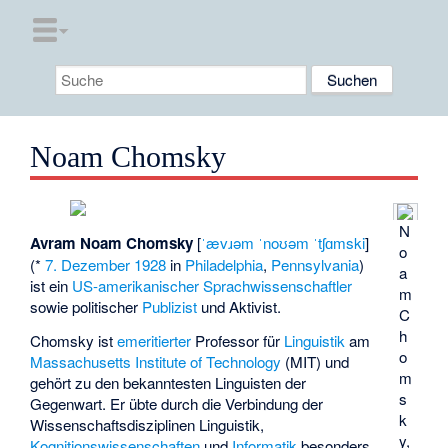
Noam Chomsky
N
Avram Noam Chomsky
[
ˈævɹəm ˈnoʊəm ˈtʃɑmski
]
o
(*
7. Dezember
1928
in
Philadelphia
,
Pennsylvania
)
a
ist ein
US-amerikanischer
Sprachwissenschaftler
m
sowie politischer
Publizist
und Aktivist.
C
h
Chomsky ist
emeritierter
Professor für
Linguistik
am
o
Massachusetts Institute of Technology
(MIT) und
m
gehört zu den bekanntesten Linguisten der
s
Gegenwart. Er übte durch die Verbindung der
k
Wissenschaftsdisziplinen Linguistik,
y,
Kognitionswissenschaften
und
Informatik
besonders