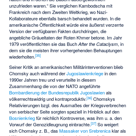
unzufrieden waren.“ Sie verglichen Kambodscha mit
Frankreich nach dem Zweiten Weltkrieg, wo Nazi-
Kollaborateure ebenfalls barsch behandelt wurden. In die
amerikanische Öffentlichkeit würde eine äußerst verzerrte
Version der verfügbaren Fakten durchdringen, die
angebliche Gräueltaten der Roten Khmer betone. Im Jahr
1979 veröffentlichten sie das Buch
After the Cataclysm
, in
dem sie die meisten ihrer vorhergehenden Behauptungen
[
35
]
wiederholten.
Seiner Kritik an amerikanischen Militärinterventionen blieb
Chomsky auch während der
Jugoslawienkriege
in den
1990er Jahren treu und verurteilte in diesem
Zusammenhang die von der NATO angeführte
Bombardierung der Bundesrepublik Jugoslawien
als
[
36
]
völkerrechtswidrig und kontraproduktiv.
Chomskys
Relativierungen bzgl. des Ausmaßes der Kriegsverbrechen
von serbischer Seite sorgten speziell in Hinblick auf den
Bosnienkrieg
für reichlich Kontroverse, was ihm u. a. den
[
37
]
Vorwurf der
Genozidleugnung
einbrachte.
So weigert
sich Chomsky z. B., das
Massaker von Srebrenica
klar als