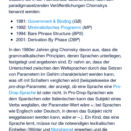
paradigmasetzenden Veröffentlichungen Chomskys
benannt werden:
1981:
Government & Binding
(
GB
)
1992:
Minimalistisches Programm
(
MP
)
1994:
Bare Phrase Structure
(
BPS
)
2001:
Derivation By Phase
(
DBP
)
In den 1980er Jahren ging Chomsky davon aus, dass die
grammatikalischen Prinzipien, denen Sprachen unterliegen,
festgelegt und angeboren sind. Er nahm an, dass der
Unterschied zwischen den Weltsprachen durch das Setzen
von Parametern im Gehirn charakterisiert werden kann,
was oft mit Schaltern verglichen wird (beispielsweise der
pro-drop
-Parameter, der anzeigt, ob eine Sprache eine
Pro-
Drop-Sprache
ist oder nicht. In Pro-Drop-Sprachen wie
dem Spanischen oder Italienischen kann das Subjekt eines
Verbs wegfallen, der Parameter-Wert wäre +; bei Sprachen
wie Englisch oder Deutsch, in denen das Subjekt nicht
weggelassen werden kann
, wäre er –.
). Ein Kind, das eine
Sprache lernt, müsse nur die notwendigen lexikalischen
Einheiten (Wörter und
Morpheme
) erwerben und die