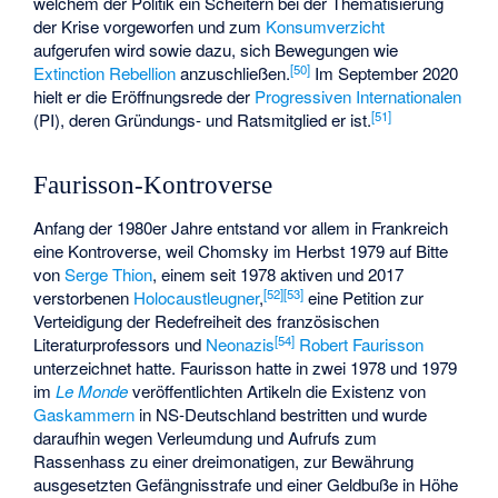
welchem der Politik ein Scheitern bei der Thematisierung
der Krise vorgeworfen und zum
Konsumverzicht
aufgerufen wird sowie dazu, sich Bewegungen wie
[
50
]
Extinction Rebellion
anzuschließen.
Im September 2020
hielt er die Eröffnungsrede der
Progressiven Internationalen
[
51
]
(PI), deren Gründungs- und Ratsmitglied er ist.
Faurisson-Kontroverse
Anfang der 1980er Jahre entstand vor allem in Frankreich
eine Kontroverse, weil Chomsky im Herbst 1979 auf Bitte
von
Serge Thion
, einem seit 1978 aktiven und 2017
[
52
]
[
53
]
verstorbenen
Holocaustleugner
,
eine Petition zur
Verteidigung der Redefreiheit des französischen
[
54
]
Literaturprofessors und
Neonazis
Robert Faurisson
unterzeichnet hatte. Faurisson hatte in zwei 1978 und 1979
im
Le Monde
veröffentlichten Artikeln die Existenz von
Gaskammern
in NS-Deutschland bestritten und wurde
daraufhin wegen Verleumdung und Aufrufs zum
Rassenhass zu einer dreimonatigen, zur Bewährung
ausgesetzten Gefängnisstrafe und einer Geldbuße in Höhe