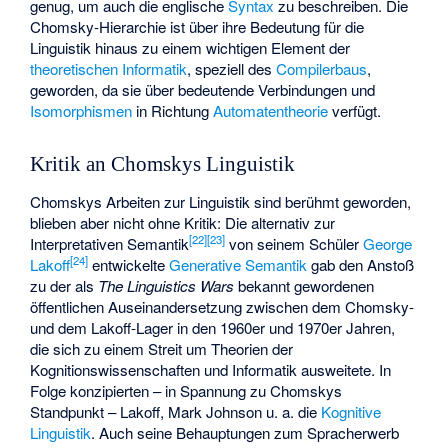
genug, um auch die englische
Syntax
zu beschreiben. Die
Chomsky-Hierarchie ist über ihre Bedeutung für die
Linguistik hinaus zu einem wichtigen Element der
theoretischen Informatik
, speziell des
Compilerbaus
,
geworden, da sie über bedeutende Verbindungen und
Isomorphismen
in Richtung
Automatentheorie
verfügt.
Kritik an Chomskys Linguistik
Chomskys Arbeiten zur Linguistik sind berühmt geworden,
blieben aber nicht ohne Kritik: Die alternativ zur
[
22
]
[
23
]
Interpretativen Semantik
von seinem Schüler
George
[
24
]
Lakoff
entwickelte
Generative Semantik
gab den Anstoß
zu der als
The Linguistics Wars
bekannt gewordenen
öffentlichen Auseinandersetzung zwischen dem Chomsky-
und dem Lakoff-Lager in den 1960er und 1970er Jahren,
die sich zu einem Streit um Theorien der
Kognitionswissenschaften und Informatik ausweitete. In
Folge konzipierten – in Spannung zu Chomskys
Standpunkt – Lakoff, Mark Johnson u. a. die
Kognitive
Linguistik
. Auch seine Behauptungen zum Spracherwerb