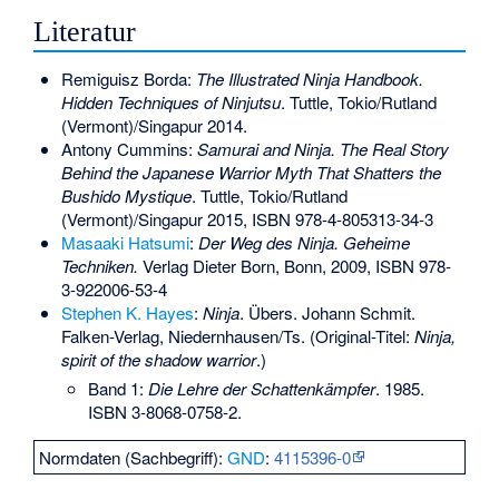
Literatur
Remiguisz Borda:
The Illustrated Ninja Handbook.
Hidden Techniques of Ninjutsu
. Tuttle, Tokio/Rutland
(Vermont)/Singapur 2014.
Antony Cummins:
Samurai and Ninja. The Real Story
Behind the Japanese Warrior Myth That Shatters the
Bushido Mystique
. Tuttle, Tokio/Rutland
(Vermont)/Singapur 2015,
ISBN 978-4-805313-34-3
Masaaki Hatsumi
:
Der Weg des Ninja. Geheime
Techniken.
Verlag Dieter Born, Bonn, 2009,
ISBN 978-
3-922006-53-4
Stephen K. Hayes
:
Ninja
. Übers. Johann Schmit.
Falken-Verlag, Niedernhausen/Ts. (Original-Titel:
Ninja,
spirit of the shadow warrior
.)
Band 1:
Die Lehre der Schattenkämpfer
. 1985.
ISBN 3-8068-0758-2
.
Normdaten (Sachbegriff):
GND
:
4115396-0