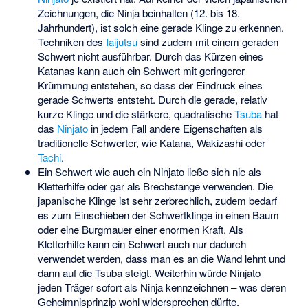
Zeichnungen, die Ninja beinhalten (12. bis 18.
Jahrhundert), ist solch eine gerade Klinge zu erkennen.
Techniken des
Iaijutsu
sind zudem mit einem geraden
Schwert nicht ausführbar. Durch das Kürzen eines
Katanas kann auch ein Schwert mit geringerer
Krümmung entstehen, so dass der Eindruck eines
gerade Schwerts entsteht. Durch die gerade, relativ
kurze Klinge und die stärkere, quadratische
Tsuba
hat
das
Ninjato
in jedem Fall andere Eigenschaften als
traditionelle Schwerter, wie Katana, Wakizashi oder
Tachi
.
Ein Schwert wie auch ein Ninjato ließe sich nie als
Kletterhilfe oder gar als Brechstange verwenden. Die
japanische Klinge ist sehr zerbrechlich, zudem bedarf
es zum Einschieben der Schwertklinge in einen Baum
oder eine Burgmauer einer enormen Kraft. Als
Kletterhilfe kann ein Schwert auch nur dadurch
verwendet werden, dass man es an die Wand lehnt und
dann auf die Tsuba steigt. Weiterhin würde Ninjato
jeden Träger sofort als Ninja kennzeichnen – was deren
Geheimnisprinzip wohl widersprechen dürfte.