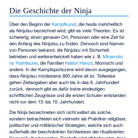
Die Geschichte der Ninja
Über den Beginn der
Kampfkunst
, die heute mehrheitlich
als Ninjutsu bezeichnet wird, gibt es viele Theorien. Es ist
schwierig, einen genauen Ort, Personen oder eine Zeit für
den Anfang des Ninjutsu zu finden. Dennoch sind Namen
von Personen bekannt, die Ninjutsu mit Sicherheit
betrieben und weiterentwickelt haben wie z. B.
Minamoto
no Yoshitsune
, die Familien
Hattori Hanzō
,
Momochi
und
andere. In der Kampfsportszene wird davon ausgegangen,
dass Ninjutsu mindestens 800 Jahre alt ist. Teilweise
gehen Zeitangaben aber auch bis in das 6. Jahrhundert
zurück, dennoch gibt es dafür keine eindeutigen
schriftlichen Zeugnisse und die ersten Schulen entstanden
nicht vor dem 13. bis 15. Jahrhundert.
Die Ninja bezeichneten sich nicht selbst als solche,
sondern betrachteten sich vielmehr als Praktiker religiöser,
politischer und militärischer Strategien, welche sich auch
außerhalb der beschränkten Sichtweisen der ritualisierten
Samuraikultur bewegten. Deshalb wird oft behauptet, dass