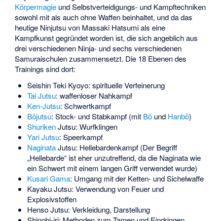
Körpermagie
und Selbstverteidigungs- und Kampftechniken
sowohl mit als auch ohne Waffen beinhaltet, und da das
heutige Ninjutsu von
Massaki Hatsumi
als eine
Kampfkunst gegründet worden ist, die sich angeblich aus
drei verschiedenen Ninja- und sechs verschiedenen
Samuraischulen zusammensetzt. Die 18 Ebenen des
Trainings sind dort:
Seishin Teki Kyoyo: spirituelle Verfeinerung
Tai Jutsu
: waffenloser Nahkampf
Ken-Jutsu
: Schwertkampf
Bōjutsu
: Stock- und Stabkampf (mit
Bō
und
Hanbō
)
Shuriken
Jutsu: Wurfklingen
Yari Jutsu
: Speerkampf
Naginata
Jutsu: Hellebardenkampf (Der Begriff
„Hellebarde“ ist eher unzutreffend, da die Naginata wie
ein Schwert mit einem langen Griff verwendet wurde)
Kusari Gama
: Umgang mit der Ketten- und Sichelwaffe
Kayaku Jutsu: Verwendung von Feuer und
Explosivstoffen
Henso Jutsu: Verkleidung, Darstellung
Shinobi-iri: Methoden zum Tarnen und Eindringen