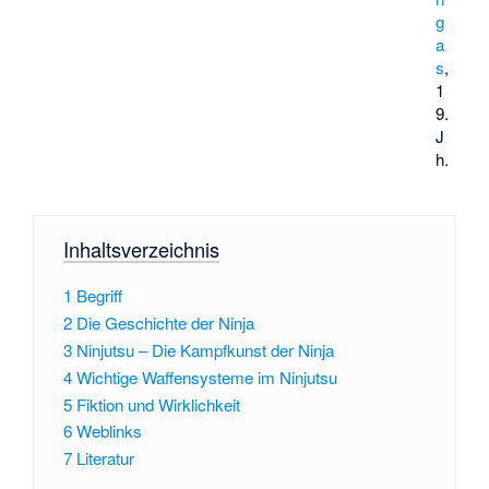
g
a
s
,
1
9.
J
h.
Inhaltsverzeichnis
1
Begriff
2
Die Geschichte der Ninja
3
Ninjutsu – Die Kampfkunst der Ninja
4
Wichtige Waffensysteme im Ninjutsu
5
Fiktion und Wirklichkeit
6
Weblinks
7
Literatur