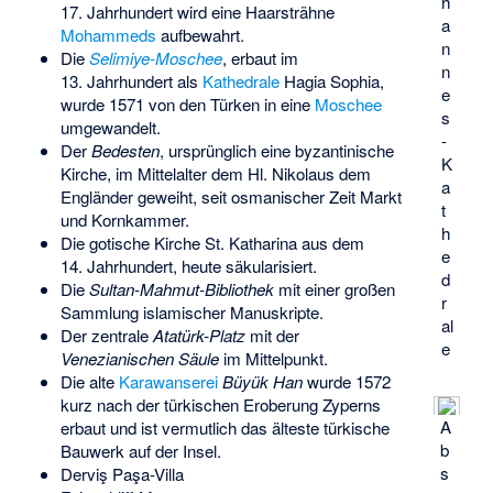
h
17. Jahrhundert wird eine Haarsträhne
a
Mohammeds
aufbewahrt.
n
Die
Selimiye-Moschee
, erbaut im
n
13. Jahrhundert als
Kathedrale
Hagia Sophia,
e
wurde 1571 von den Türken in eine
Moschee
s
umgewandelt.
-
Der
Bedesten
, ursprünglich eine byzantinische
K
Kirche, im Mittelalter dem Hl. Nikolaus dem
a
Engländer geweiht, seit osmanischer Zeit Markt
t
und Kornkammer.
h
Die gotische
Kirche St. Katharina
aus dem
e
14. Jahrhundert, heute säkularisiert.
d
Die
Sultan-Mahmut-Bibliothek
mit einer großen
r
Sammlung islamischer Manuskripte.
al
Der zentrale
Atatürk-Platz
mit der
e
Venezianischen Säule
im Mittelpunkt.
Die alte
Karawanserei
Büyük Han
wurde 1572
kurz nach der türkischen Eroberung Zyperns
A
erbaut und ist vermutlich das älteste türkische
b
Bauwerk auf der Insel.
s
Derviş Paşa-Villa