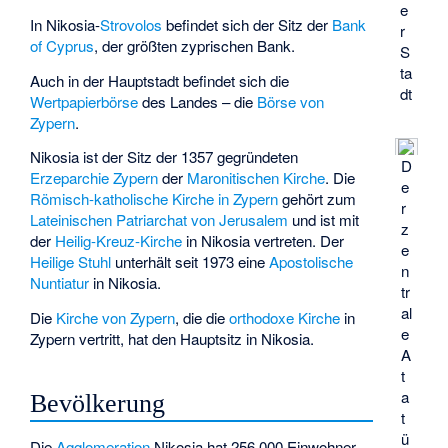
e
In Nikosia-
Strovolos
befindet sich der Sitz der
Bank
r
of Cyprus
, der größten zyprischen Bank.
S
ta
Auch in der Hauptstadt befindet sich die
dt
Wertpapierbörse
des Landes – die
Börse von
Zypern
.
Nikosia ist der Sitz der 1357 gegründeten
D
Erzeparchie Zypern
der
Maronitischen Kirche
. Die
e
Römisch-katholische Kirche in Zypern
gehört zum
r
Lateinischen Patriarchat von Jerusalem
und ist mit
z
der
Heilig-Kreuz-Kirche
in Nikosia vertreten. Der
e
Heilige Stuhl
unterhält seit 1973 eine
Apostolische
n
Nuntiatur
in Nikosia.
tr
al
Die
Kirche von Zypern
, die die
orthodoxe Kirche
in
e
Zypern vertritt, hat den Hauptsitz in Nikosia.
A
t
a
Bevölkerung
t
ü
Die
Agglomeration
Nikosia hat 256.000 Einwohner.