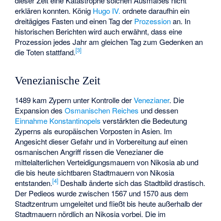
dieser Zeit eine Katastrophe solchen Ausmaßes nicht
erklären konnten. König
Hugo IV.
ordnete daraufhin ein
dreitägiges Fasten und einen Tag der
Prozession
an. In
historischen Berichten wird auch erwähnt, dass eine
Prozession jedes Jahr am gleichen Tag zum Gedenken an
[
3
]
die Toten stattfand.
Venezianische Zeit
1489 kam Zypern unter Kontrolle der
Venezianer
. Die
Expansion des
Osmanischen Reiches
und dessen
Einnahme Konstantinopels
verstärkten die Bedeutung
Zyperns als europäischen Vorposten in Asien. Im
Angesicht dieser Gefahr und in Vorbereitung auf einen
osmanischen Angriff rissen die Venezianer die
mittelalterlichen Verteidigungsmauern von Nikosia ab und
die bis heute sichtbaren
Stadtmauern von Nikosia
[
4
]
entstanden.
Deshalb änderte sich das Stadtbild drastisch.
Der Pedieos wurde zwischen 1567 und 1570 aus dem
Stadtzentrum umgeleitet und fließt bis heute außerhalb der
Stadtmauern nördlich an Nikosia vorbei. Die im