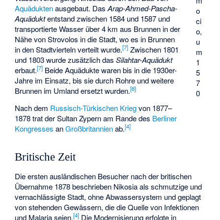
m
Aquädukten
ausgebaut. Das
Arap-Ahmed-Pascha-
o
Aquädukt
entstand zwischen 1584 und 1587 und
ci
transportierte Wasser über 4 km aus Brunnen in der
o,
Nähe von Strovolos in die Stadt, wo es in Brunnen
u
[
7
]
in den Stadtvierteln verteilt wurde.
Zwischen 1801
m
und 1803 wurde zusätzlich das
Silahtar-Aquädukt
1
[
7
]
erbaut.
Beide Aquädukte waren bis in die 1930er-
5
Jahre im Einsatz, bis sie durch Rohre und weitere
7
[
8
]
Brunnen im Umland ersetzt wurden.
0
Nach dem
Russisch-Türkischen Krieg
von 1877–
1878 trat der Sultan Zypern am Rande des
Berliner
[
4
]
Kongresses
an
Großbritannien
ab.
Britische Zeit
Die ersten ausländischen Besucher nach der britischen
Übernahme 1878 beschrieben Nikosia als schmutzige und
vernachlässigte Stadt, ohne Abwassersystem und geplagt
von stehenden Gewässern, die die Quelle von Infektionen
[
4
]
und Malaria seien.
Die Modernisierung erfolgte in