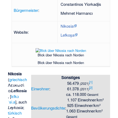
Constantinos Yiorkadjis
Bürgermeister
:
Mehmet Harmancı
Nikosia
Website:
Lefkoşa
Blick über Nikosia nach Norden
Blick über Nikosia nach Norden
Nikosia
Sonstiges
(
griechisch
[
1
]
56.479
(2021)
Λευκωσί
[
2
]
Einwohner
:
61.378
(2011)
α
Lefkosía
ca. 118.000
Gesamt
, [
lɛfkɔ
1.107 Einwohner/km²
ˈsi.a
], auch
925 Einwohner/km²
Leykosia
;
Bevölkerungsdichte
:
1.063 Einwohner/km²
türkisch
Gesamt