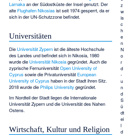
Larnaka
an der Südostküste der Insel genutzt. Der
z
alte
Flughafen Nikosias
ist seit 1974 gesperrt, da er
w
sich in der UN-Schutzzone befindet.
is
c
h
Universitäten
e
n
Die
Universität Zypern
ist die älteste Hochschule
N
des Landes und befindet sich in Nikosia, 1980
o
wurde die
Universität Nikosia
gegründet. Auch die
r
zyprische Fernuniversität
Open University of
d
Cyprus
sowie die Privatuniversität
European
-
University of Cyprus
haben in der Stadt ihren Sitz.
u
2018 wurde die
Philips University
gegründet.
n
d
Im Nordteil der Stadt liegen die
Internationale
S
Universität Zypern
und die
Universität des Nahen
ü
Ostens
.
dt
ei
l
Wirtschaft, Kultur und Religion
d