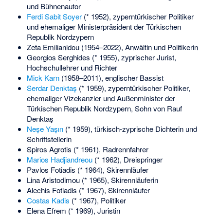
und Bühnenautor
Ferdi Sabit Soyer
(* 1952), zyperntürkischer Politiker
und ehemaliger Ministerpräsident der Türkischen
Republik Nordzypern
Zeta Emilianidou
(1954–2022), Anwältin und Politikerin
Georgios Serghides
(* 1955), zyprischer Jurist,
Hochschullehrer und Richter
Mick Karn
(1958–2011), englischer Bassist
Serdar Denktaş
(* 1959), zyperntürkischer Politiker,
ehemaliger Vizekanzler und Außenminister der
Türkischen Republik Nordzypern, Sohn von Rauf
Denktaş
Neşe Yaşın
(* 1959), türkisch-zyprische Dichterin und
Schriftstellerin
Spiros Agrotis
(* 1961), Radrennfahrer
Marios Hadjiandreou
(* 1962), Dreispringer
Pavlos Fotiadis
(* 1964), Skirennläufer
Lina Aristodimou
(* 1965), Skirennläuferin
Alechis Fotiadis
(* 1967), Skirennläufer
Costas Kadis
(* 1967), Politiker
Elena Efrem
(* 1969), Juristin