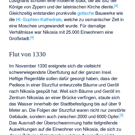
Lusignans schufen eine moderne Stadt, die als Sitz der
[
4
]
Könige von Zypern und der lateinischen Kirche diente.
Gleichzeitig entstanden prunkvolle
gotische
Bauwerke wie
die
Hl.-Sophien-Kathedrale
, welche zu osmanischer Zeit in
eine Moschee umgewandelt wurde. Für damalige
Verhältnisse war Nikosia mit 25.000 Einwohnern eine
[
4
]
Großstadt.
Flut von 1330
Im November 1330 ereignete sich die vielleicht
schwerwiegendste Überflutung auf der ganzen Insel.
Heftige Regenfälle sollen dafür gesorgt haben, dass der
Pedieos in einer Sturzflut entwurzelte Bäume und Geröll
nach Nikosia gespült hat. Weil sich Bäume und Geröll im
Zentrum Nikosias an einer Brücke verfingen, staute sich
das Wasser innerhalb der Stadtbefestigung bis auf über 9
Meter an. Die Folgen der Sturzflut waren nicht nur zerstörte
[
3
]
Gebäude, sondern auch zwischen 2000 und 6000 Opfer.
Das Ausmaß der Überschwemmung hatte tiefgreifende
Auswirkungen auf die Einwohner von Nikosia, die sich zu