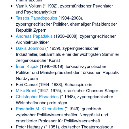
Vamik Volkan
(* 1932), zyperntürkischer Psychiater
und Psychoanalytiker
Tassos Papadopoulos
(1934–2008),
zyperngriechischer Politiker, ehemaliger Präsident der
Republik Zypern
Andreas Papadakis
(1938–2008), zyperngriechischer
Architekturkritiker
Dakis Joannou
(* 1939), zyperngriechischer
Industrieller, bekannt als einer der wichtigsten Sammler
zeitgenössischer Kunst
İrsen Küçük
(1940–2019), türkisch-zypriotischer
Politiker und Ministerpräsident der Türkischen Republik
Nordzypern
Feri Cansel
(1944–1983), Schauspielerin
Mike Brant
(1947–1975), israelischer Chanson-Sänger
Christopher Pissarides
(* 1948), zyperngriechischer
Wirtschaftsnobelpreisträger
Paschalis M. Kitromilides
(* 1949), griechisch-
zyprischer Politikwissenschaftler, Neogräzist und
emeritierter Professor für Politikwissenschaft
Peter Hathazy
(* 1951), deutscher Theaterregisseur