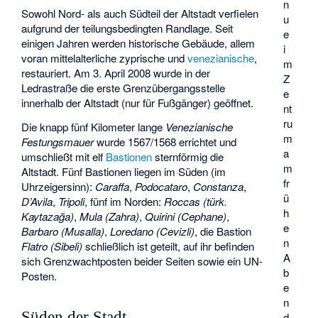
n
Sowohl Nord- als auch Südteil der Altstadt verfielen
u
aufgrund der teilungsbedingten Randlage. Seit
e
einigen Jahren werden historische Gebäude, allem
i
voran mittelalterliche zyprische und
venezianische
,
m
restauriert. Am 3. April 2008 wurde in der
Z
Ledrastraße die erste Grenzübergangsstelle
e
innerhalb der Altstadt (nur für Fußgänger) geöffnet.
nt
ru
Die knapp fünf Kilometer lange
Venezianische
m
Festungsmauer
wurde 1567/1568 errichtet und
a
umschließt mit elf
Bastionen
sternförmig die
m
Altstadt. Fünf Bastionen liegen im Süden (im
fr
Uhrzeigersinn):
Caraffa
,
Podocataro
,
Constanza
,
ü
D’Avila
,
Tripoli
, fünf im Norden:
Roccas (türk.
h
Kaytazağa)
,
Mula (Zahra)
,
Quirini (Cephane)
,
e
Barbaro (Musalla)
,
Loredano (Cevizli)
, die Bastion
n
Flatro (Sibeli)
schließlich ist geteilt, auf ihr befinden
A
sich Grenzwachtposten beider Seiten sowie ein UN-
b
Posten.
e
n
Süden der Stadt
d