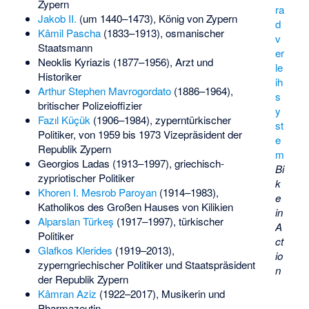
Zypern
ra
Jakob II.
(um 1440–1473), König von Zypern
d
Kâmil Pascha
(1833–1913), osmanischer
v
Staatsmann
er
Neoklis Kyriazis
(1877–1956), Arzt und
le
Historiker
ih
Arthur Stephen Mavrogordato
(1886–1964),
s
britischer Polizeioffizier
y
Fazıl Küçük
(1906–1984), zyperntürkischer
st
Politiker, von 1959 bis 1973 Vizepräsident der
e
Republik Zypern
m
Georgios Ladas
(1913–1997), griechisch-
Bi
zypriotischer Politiker
k
Khoren I. Mesrob Paroyan
(1914–1983),
e
Katholikos des Großen Hauses von Kilikien
in
Alparslan Türkeş
(1917–1997), türkischer
A
Politiker
ct
Glafkos Klerides
(1919–2013),
io
zyperngriechischer Politiker und Staatspräsident
n
der Republik Zypern
Kâmran Aziz
(1922–2017), Musikerin und
Pharmazeutin