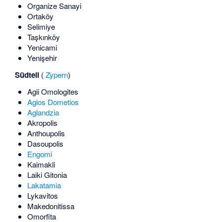
Organize Sanayi
Ortaköy
Selimiye
Taşkınköy
Yenicami
Yenişehir
Südteil
(
Zypern
)
Agii Omologites
Agios Dometios
Aglandzia
Akropolis
Anthoupolis
Dasoupolis
Engomi
Kaimakli
Laiki Gitonia
Lakatamia
Lykavitos
Makedonitissa
Omorfita