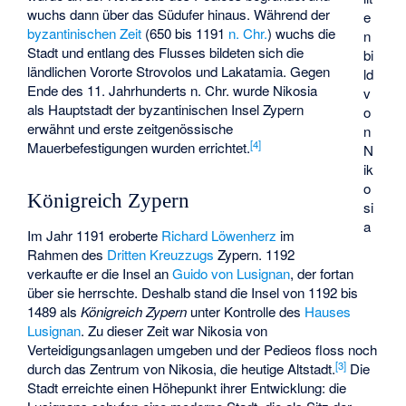
wuchs dann über das Südufer hinaus. Während der
e
byzantinischen Zeit
(650 bis 1191
n. Chr.
) wuchs die
n
Stadt und entlang des Flusses bildeten sich die
bi
ländlichen Vororte Strovolos und Lakatamia. Gegen
ld
Ende des 11. Jahrhunderts n. Chr. wurde Nikosia
v
als Hauptstadt der byzantinischen Insel Zypern
o
erwähnt und erste zeitgenössische
n
[
4
]
Mauerbefestigungen wurden errichtet.
N
ik
o
Königreich Zypern
si
a
Im Jahr 1191 eroberte
Richard Löwenherz
im
Rahmen des
Dritten Kreuzzugs
Zypern. 1192
verkaufte er die Insel an
Guido von Lusignan
, der fortan
über sie herrschte. Deshalb stand die Insel von 1192 bis
1489 als
Königreich Zypern
unter Kontrolle des
Hauses
Lusignan
. Zu dieser Zeit war Nikosia von
Verteidigungsanlagen umgeben und der Pedieos floss noch
[
3
]
durch das Zentrum von Nikosia, die heutige Altstadt.
Die
Stadt erreichte einen Höhepunkt ihrer Entwicklung: die