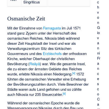
c
Singriticus
h
v
o
Osmanische Zeit
n
G
Mit der Einnahme von
Famagusta
im Juli 1571
io
stand ganz Zypern unter der Herrschaft des
v
osmanischen Reiches. Nikosia blieb während
a
dieser Zeit Hauptstadt der Insel und war als
n
Verwaltungszentrum Sitz des türkischen
ni
Gouverneurs und des
Erzbischofs
der orthodoxen
Fr
Kirche, welcher Oberhaupt der christlichen
a
Bevölkerung (
Reâyâ
) war. Wie die gesamte Insel,
n
die zu einem der ärmsten Gebiete des Reiches
c
[
4
]
wurde, erlebte Nikosia einen Niedergang.
1572
e
führten die osmanischen Verwalter eine Erhebung
s
der Bevölkerungszahlen durch. Viele Bewohner der
c
Städte waren aufs Land geflohen und so zählte
o
[
6
]
auch Nikosia nur 235 Steuerzahler.
C
Während der osmanischen Epoche wurde die
a
Wasserversorgung Nikosias durch den Bau von