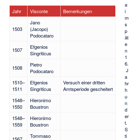
a
i
Jahr
Visconte
Bemerkungen
m
Jano
s
1503
(Jacopo)
p
Podocataro
ät
e
Efgenios
1507
n
Singriticus
1
6.
Pietro
1508
J
Podocataro
a
1510–
Efgenios
Versuch einer dritten
hr
1511
Singriticus
Amtsperiode gescheitert
h
u
1548–
Hieronimo
n
1550
Boustron
d
er
1548–
Hieronimo
t.
1559
Boustron
S
ti
Tommaso
1567