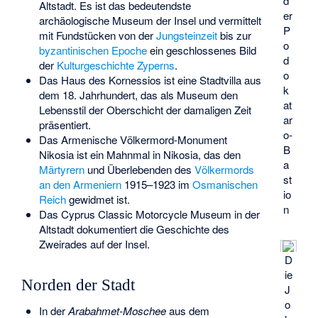
d
Altstadt. Es ist das bedeutendste
er
archäologische Museum der Insel und vermittelt
P
mit Fundstücken von der
Jungsteinzeit
bis zur
o
byzantinischen Epoche
ein geschlossenes Bild
d
der
Kulturgeschichte Zyperns
.
o
Das
Haus des Kornessios
ist eine Stadtvilla aus
k
dem 18. Jahrhundert, das als Museum den
at
Lebensstil der Oberschicht der damaligen Zeit
ar
präsentiert.
o-
Das
Armenische Völkermord-Monument
B
Nikosia
ist ein Mahnmal in Nikosia, das den
a
Märtyrern
und Überlebenden des
Völkermords
st
an den Armeniern
1915–1923 im
Osmanischen
io
Reich
gewidmet ist.
n
Das
Cyprus Classic Motorcycle Museum
in der
Altstadt dokumentiert die Geschichte des
Zweirades auf der Insel.
D
ie
Norden der Stadt
J
o
In der
Arabahmet-Moschee
aus dem