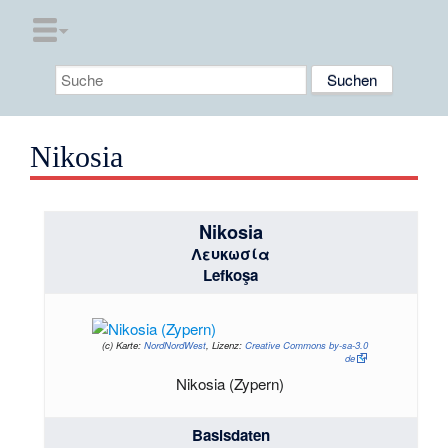
Nikosia
Nikosia
Λευκωσία
Lefkoşa
(c)
Karte:
NordNordWest
, Lizenz:
Creative Commons by-sa-3.0
de
Nikosia (Zypern)
Basisdaten