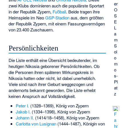
er
zwei Klubs dominieren auch die populärste Sportart
O
in der Republik Zypern,
Fußball
. Beide tragen ihre
S
Heimspiele im Neo
GSP-Stadion
aus, dem größten
E
der Republik Zypern, mit einem Fassungsvermögen
L
von 23.400 Zuschauern.
a
m
S
Persönlichkeiten
ol
o
Die Liste enthält eine Übersicht bedeutender, im
m
heutigen Nikosia geborener Persönlichkeiten. Ob
o
die Personen ihren späteren Wirkungskreis in
s-
Nikosia hatten oder nicht, ist dabei unerheblich.
Pl
Viele sind nach ihrer Geburt weggezogen und
at
andernorts bekannt geworden. Die Liste erhebt
z
keinen Anspruch auf Vollständigkeit.
Peter I.
(1328–1369), König von Zypern
Jakob I.
(1334–1398), König von Zypern
F
Johann II.
(1414/18–1458), König von Zypern
a
Carlotta von Lusignan
(1444–1487), Königin von
hr