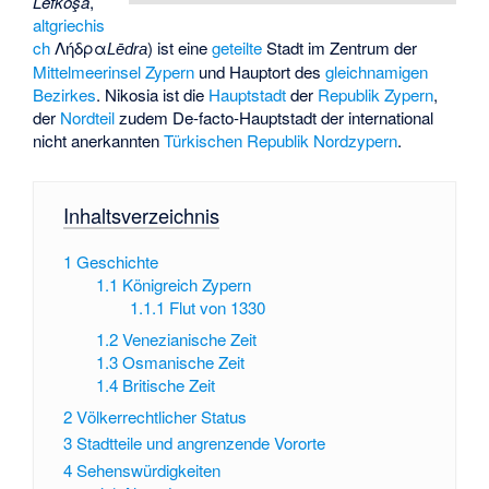
Lefkoşa
,
altgriechis
ch
Λήδρα
) ist eine
geteilte
Stadt im Zentrum der
Lēdra
Mittelmeerinsel
Zypern
und Hauptort des
gleichnamigen
Bezirkes
. Nikosia ist die
Hauptstadt
der
Republik Zypern
,
der
Nordteil
zudem De-facto-Hauptstadt der international
nicht anerkannten
Türkischen Republik Nordzypern
.
Inhaltsverzeichnis
1
Geschichte
1.1
Königreich Zypern
1.1.1
Flut von 1330
1.2
Venezianische Zeit
1.3
Osmanische Zeit
1.4
Britische Zeit
2
Völkerrechtlicher Status
3
Stadtteile und angrenzende Vororte
4
Sehenswürdigkeiten