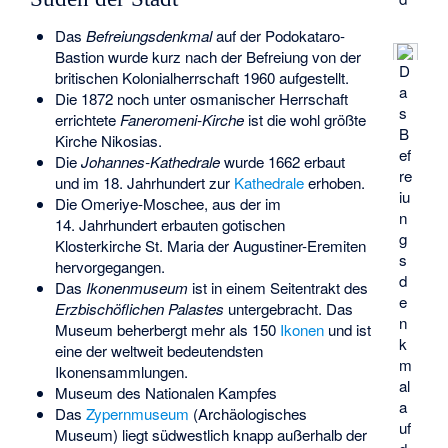
Das
Befreiungsdenkmal
auf der Podokataro-
Bastion wurde kurz nach der Befreiung von der
D
britischen Kolonialherrschaft 1960 aufgestellt.
a
Die 1872 noch unter osmanischer Herrschaft
s
errichtete
Faneromeni-Kirche
ist die wohl größte
B
Kirche Nikosias.
ef
Die
Johannes-Kathedrale
wurde 1662 erbaut
re
und im 18. Jahrhundert zur
Kathedrale
erhoben.
iu
Die
Omeriye-Moschee
, aus der im
n
14. Jahrhundert erbauten gotischen
g
Klosterkirche St. Maria der Augustiner-Eremiten
s
hervorgegangen.
d
Das
Ikonenmuseum
ist in einem Seitentrakt des
e
Erzbischöflichen Palastes
untergebracht. Das
n
Museum beherbergt mehr als 150
Ikonen
und ist
k
eine der weltweit bedeutendsten
m
Ikonensammlungen.
al
Museum des Nationalen Kampfes
a
Das
Zypernmuseum
(Archäologisches
uf
Museum) liegt südwestlich knapp außerhalb der