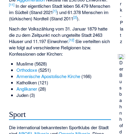
r
[
11
]
In der eigentlichen Stadt leben 56.479 Menschen
k
[
1
]
im Südteil (Stand 2021
) und 61.378 Menschen im
-
[
2
]
(türkischen) Nordteil (Stand 2011
).
P
la
Nach der Volkszählung vom 31. Januar 1879 hatte
t
die zu dem Zeitpunkt noch ungeteilte Stadt 2463
[
12
]
z
Häuser und 11.197 Einwohner.
Sie verteilten sich
wie folgt auf verschiedene Religionen bzw.
Konfessionen oder Kirchen:
D
Muslime (5628)
er
Orthodoxe
(5251)
B
Armenische Apostolische Kirche
(166)
u
Katholiken (121)
s
Anglikaner
(28)
b
Juden (3)
a
h
n
Sport
h
of
Die international bekanntesten Sportklubs der Stadt
d
sind
APOEL Nikosia
und
Omonia Nikosia
. Diese