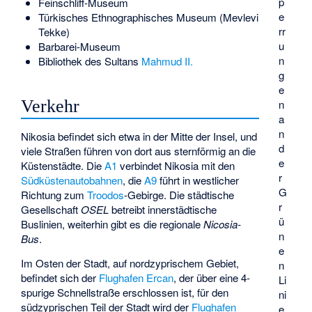
p
Feinschliff-Museum
e
Türkisches Ethnographisches Museum (Mevlevi
rr
Tekke)
u
Barbarei-Museum
n
Bibliothek des Sultans
Mahmud II.
g
e
Verkehr
n
a
n
Nikosia befindet sich etwa in der Mitte der Insel, und
d
viele Straßen führen von dort aus sternförmig an die
e
Küstenstädte. Die
A1
verbindet Nikosia mit den
r
Südküstenautobahnen
, die
A9
führt in westlicher
G
Richtung zum
Troodos
-Gebirge. Die städtische
r
Gesellschaft
OSEL
betreibt innerstädtische
ü
Buslinien, weiterhin gibt es die regionale
Nicosia-
n
Bus
.
e
Im Osten der Stadt, auf nordzyprischem Gebiet,
n
befindet sich der
Flughafen Ercan
, der über eine 4-
Li
spurige Schnellstraße erschlossen ist, für den
ni
südzyprischen Teil der Stadt wird der
Flughafen
e