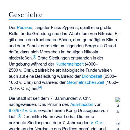
Geschichte
Der
Pedieos
, längster Fluss Zyperns, spielt eine große
Rolle für die Gründung und das Wachstum von Nikosia. Er
gilt neben den fruchtbaren Böden, dem gemäßigten Klima
und dem Schutz durch die umliegenden Berge als Grund
dafür, dass sich Menschen im heutigen Nikosia
[
3
]
niederließen.
Erste Siedlungen entstanden in der
Umgebung während der
Kupfersteinzeit
(4000–
2500 v. Chr.), zahlreiche archäologische Funde weisen
auch auf eine Besiedlung während der
Bronzezeit
(2500–
1050 v. Chr.) und während der
Geometrischen Zeit
(1050–
[
4
]
750 v. Chr.) hin.
Die Stadt ist seit dem 7. Jahrhundert v. Chr.
nachgewiesen. Das Prisma des
Asarhaddon
von
S
673
/
672 v. Chr.
erwähnt einen König Unasagusu von
a
[
5
]
Lidîr.
Der antike Name war Ledra. Die erste
t
bekannte Siedlung aus dem 7. Jahrhundert
v. Chr.
el
wurde an der Nordseite des Pedieos begründet und
lit