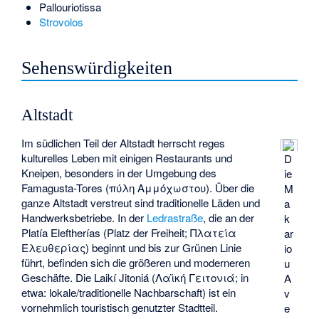
Pallouriotissa
Strovolos
Sehenswürdigkeiten
Altstadt
Im südlichen Teil der Altstadt herrscht reges
kulturelles Leben mit einigen Restaurants und
D
Kneipen, besonders in der Umgebung des
ie
Famagusta-Tores (πύλη Αμμόχωστου). Über die
M
ganze Altstadt verstreut sind traditionelle Läden und
a
Handwerksbetriebe. In der
Ledrastraße
, die an der
k
Platía Eleftherías (Platz der Freiheit; Πλατεία
ar
Ελευθερίας) beginnt und bis zur Grünen Linie
io
führt, befinden sich die größeren und moderneren
u
Geschäfte. Die Laikí Jitoniá (Λαϊκή Γειτονιά; in
A
etwa: lokale/traditionelle Nachbarschaft) ist ein
v
vornehmlich touristisch genutzter Stadtteil.
e