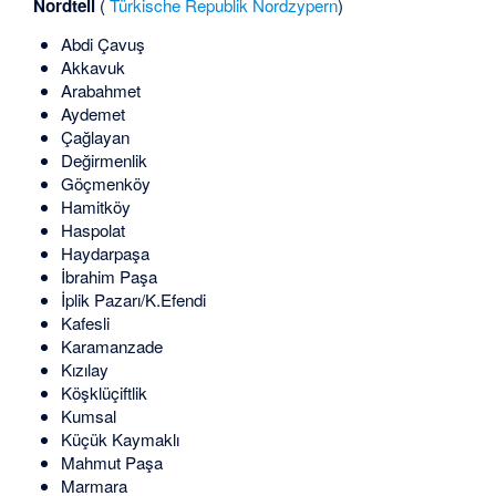
Nordteil
(
Türkische Republik Nordzypern
)
Abdi Çavuş
Akkavuk
Arabahmet
Aydemet
Çağlayan
Değirmenlik
Göçmenköy
Hamitköy
Haspolat
Haydarpaşa
İbrahim Paşa
İplik Pazarı/K.Efendi
Kafesli
Karamanzade
Kızılay
Köşklüçiftlik
Kumsal
Küçük Kaymaklı
Mahmut Paşa
Marmara