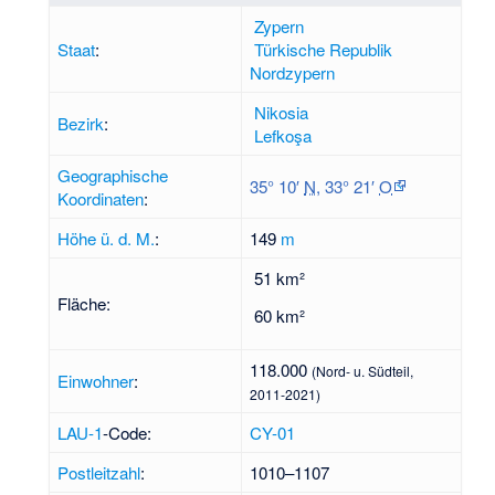
Zypern
Staat
:
Türkische Republik
Nordzypern
Nikosia
Bezirk
:
Lefkoşa
Geographische
35° 10′
N
,
33° 21′
O
Koordinaten
:
Höhe ü. d. M.
:
149
m
51 km²
Fläche:
60 km²
118.000
(Nord- u. Südteil,
Einwohner
:
2011-2021)
LAU-1
-Code:
CY-01
Postleitzahl
:
1010–1107