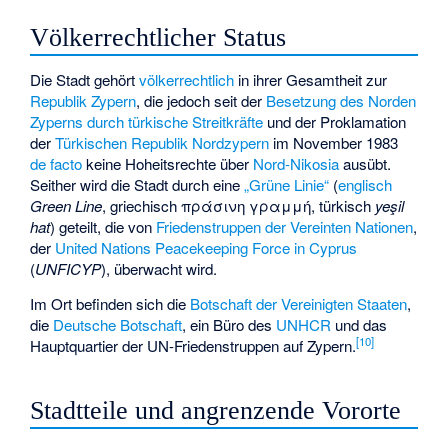
Völkerrechtlicher Status
Die Stadt gehört
völkerrechtlich
in ihrer Gesamtheit zur
Republik Zypern
, die jedoch seit der
Besetzung des Norden
Zyperns durch türkische Streitkräfte
und der Proklamation
der
Türkischen Republik Nordzypern
im November 1983
de facto
keine Hoheitsrechte über
Nord-Nikosia
ausübt.
Seither wird die Stadt durch eine
„Grüne Linie“
(
englisch
Green Line
, griechisch πράσινη γραμμή, türkisch
yeşil
hat
) geteilt, die von
Friedenstruppen der Vereinten Nationen
,
der
United Nations Peacekeeping Force in Cyprus
(
UNFICYP
), überwacht wird.
Im Ort befinden sich die
Botschaft der Vereinigten Staaten
,
die
Deutsche Botschaft
, ein Büro des
UNHCR
und das
[
10
]
Hauptquartier der UN-Friedenstruppen auf Zypern.
Stadtteile und angrenzende Vororte