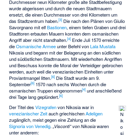
Durchmesser neun Kilometer große alte Stadtbefestigung
wurde abgerissen und durch die neuen Stadtmauern
ersetzt, die einen Durchmesser von drei Kilometern um
[
3
]
das Stadtzentrum haben.
Die nach den Plänen von
Giulio
Savorgnano
mit elf
Bastionen
, einem tiefen Graben und drei
Stadttoren erbauten Mauern konnten dem osmanischen
[
4
]
Angriff aber nicht standhalten.
Ende Juli 1570 erreichte
die
Osmanische Armee
unter Befehl von
Lala Mustafa
Nikosia und begann mit der Belagerung an den südlichen
und südöstlichen Stadtmauern. Mit wiederholten Angriffen
und Beschuss konnte die Moral der Verteidiger gebrochen
werden, auch weil die venezianischen Einheiten unter
[
6
]
Proviantmangel litten.
Die Stadt wurde am 9.
[
6
]
September
1570 nach sechs Wochen durch die
[
4
]
osmanischen Truppen eingenommen
und anschließend
[
6
]
drei Tage lang geplündert.
Der Titel des
Vizegrafen
von Nikosia war in
venezianischer Zeit
auch griechischen
Adeligen
N
zugänglich, meist gegen eine Zahlung an die
ik
Signoria von Venedig
.
„Visconti“ von Nikosia
waren
o
unter anderem:
si