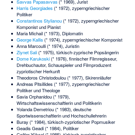
Savvas Papasavvas
(* 1969), Jurist
Harris Georgiades
(* 1972), zyperngriechischer
Politiker
Constantinos Stylianou
(* 1972), zyperngriechischer
Komponist und Pianist
Maria Michail
(* 1973), Diplomatin
George Kallis
(* 1974), zyperngriechischer Komponist
Anna Marcoulli
(* 1974), Juristin
Ziynet Sali
(* 1975), türkisch-zyprische Popsängerin
Dome Karukoski
(* 1976), finnischer Filmregisseur,
Drehbuchautor, Schauspieler und Filmproduzent
zypriotischer Herkunft
Theodoros Christodoulou
(* 1977), Skirennläufer
Andreas Pitsillides
(* 1977), zyperngriechischer
Politiker und Theologe
Savia Orphanidou
(* 1979),
Wirtschaftswissenschaftlerin und Politikerin
Yolanda Demetriou
(* 1983), deutsche
Sportwissenschaftlerin und Hochschullehrerin
Buray
(* 1984), türkisch-zypriotischer Popmusiker
Geadis Geadi
(* 1984), Politiker
Çağlar Yüksel
(* 1985), türkisch-zypriotischer