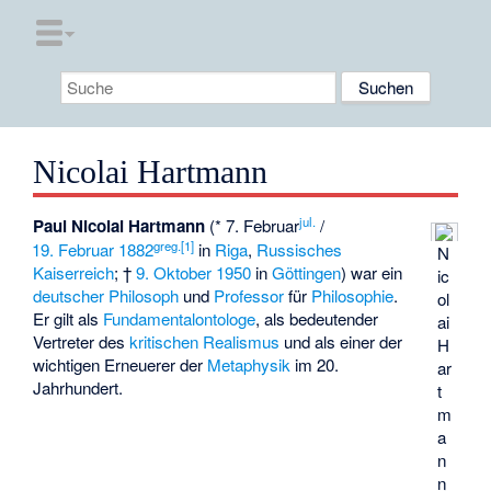
Nicolai Hartmann
jul.
Paul Nicolai Hartmann
(* 7. Februar
/
greg.
[
1
]
19. Februar
1882
in
Riga
,
Russisches
N
Kaiserreich
; †
9. Oktober
1950
in
Göttingen
) war ein
ic
deutscher
Philosoph
und
Professor
für
Philosophie
.
ol
Er gilt als
Fundamentalontologe
, als bedeutender
ai
Vertreter des
kritischen Realismus
und als einer der
H
wichtigen Erneuerer der
Metaphysik
im 20.
ar
Jahrhundert.
t
m
a
n
n