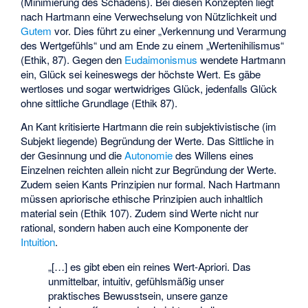
(Minimierung des Schadens). Bei diesen Konzepten liegt
nach Hartmann eine Verwechselung von Nützlichkeit und
Gutem
vor. Dies führt zu einer „Verkennung und Verarmung
des Wertgefühls“ und am Ende zu einem „Wertenihilismus“
(Ethik, 87). Gegen den
Eudaimonismus
wendete Hartmann
ein, Glück sei keineswegs der höchste Wert. Es gäbe
wertloses und sogar wertwidriges Glück, jedenfalls Glück
ohne sittliche Grundlage (Ethik 87).
An Kant kritisierte Hartmann die rein subjektivistische (im
Subjekt liegende) Begründung der Werte. Das Sittliche in
der Gesinnung und die
Autonomie
des Willens eines
Einzelnen reichten allein nicht zur Begründung der Werte.
Zudem seien Kants Prinzipien nur formal. Nach Hartmann
müssen apriorische ethische Prinzipien auch inhaltlich
material sein (Ethik 107). Zudem sind Werte nicht nur
rational, sondern haben auch eine Komponente der
Intuition
.
„[…] es gibt eben ein reines Wert-Apriori. Das
unmittelbar, intuitiv, gefühlsmäßig unser
praktisches Bewusstsein, unsere ganze