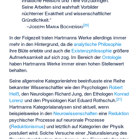
inhaltliche Hellsicht und Tiefe vorzubringen.
Seine Arbeiten sind wahrhaft Vorbilder
nüchterner Exaktheit und wissenschaftlicher
Gründlichkeit.“
[
20
]
–
Joseph Maria Bocheński
In der Folgezeit traten Hartmanns Werke allerdings immer
mehr in den Hintergrund, da die
analytische Philosophie
ihre Blüte erlebte und auch die
Existenzphilosophie
größere
Aufmerksamkeit auf sich zog. Im Bereich der
Ontologie
haben Hartmanns Werke immer einen hohen Stellenwert
behalten.
Seine allgemeine Kategorienlehre beeinflusste eine Reihe
bekannter Wissenschaftler wie den Psychologen
Robert
Heiß
, den Neurologen
Richard Jung
, den Ethologen
Konrad
[
21
]
Lorenz
und den Physiologen Karl Eduard Rothschuh.
Hartmanns Kategorialanalysen sind aktuell, wenn
beispielsweise in den
Neurowissenschaften
eine
Reduktion
psychischer Prozesse auf neuronale Prozesse
(
Reduktionismus
) und letztlich auf Kategorien der Physik
postuliert wird. Solche Versuche einer „Naturalisierung des