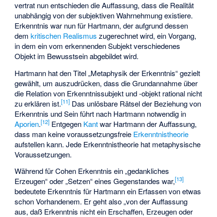
vertrat nun entschieden die Auffassung, dass die Realität
unabhängig von der subjektiven Wahrnehmung existiere.
Erkenntnis war nun für Hartmann, der aufgrund dessen
dem
kritischen Realismus
zugerechnet wird, ein Vorgang,
in dem ein vom erkennenden Subjekt verschiedenes
Objekt im Bewusstsein abgebildet wird.
Hartmann hat den Titel „Metaphysik der Erkenntnis“ gezielt
gewählt, um auszudrücken, dass die Grundannahme über
die Relation von Erkenntnissubjekt und -objekt rational nicht
[
11
]
zu erklären ist.
Das unlösbare Rätsel der Beziehung von
Erkenntnis und Sein führt nach Hartmann notwendig in
[
12
]
Aporien
.
Entgegen
Kant
war Hartmann der Auffassung,
dass man keine voraussetzungsfreie
Erkenntnistheorie
aufstellen kann. Jede Erkenntnistheorie hat metaphysische
Voraussetzungen.
Während für Cohen Erkenntnis ein „gedankliches
[
13
]
Erzeugen“ oder „Setzen“ eines Gegenstandes war,
bedeutete Erkenntnis für Hartmann ein Erfassen von etwas
schon Vorhandenem. Er geht also „von der Auffassung
aus, daß Erkenntnis nicht ein Erschaffen, Erzeugen oder