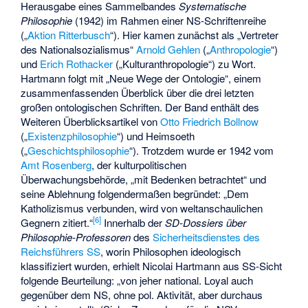
Herausgabe eines Sammelbandes
Systematische
Philosophie
(1942) im Rahmen einer NS-Schriftenreihe
(„
Aktion Ritterbusch
“). Hier kamen zunächst als „Vertreter
des Nationalsozialismus“
Arnold Gehlen
(„
Anthropologie
“)
und
Erich Rothacker
(„Kulturanthropologie“) zu Wort.
Hartmann folgt mit „Neue Wege der Ontologie“, einem
zusammenfassenden Überblick über die drei letzten
großen ontologischen Schriften. Der Band enthält des
Weiteren Überblicksartikel von
Otto Friedrich Bollnow
(„
Existenzphilosophie
“) und Heimsoeth
(„
Geschichtsphilosophie
“). Trotzdem wurde er 1942 vom
Amt Rosenberg
, der kulturpolitischen
Überwachungsbehörde, „mit Bedenken betrachtet“ und
seine Ablehnung folgendermaßen begründet: „Dem
Katholizismus verbunden, wird von weltanschaulichen
[
6
]
Gegnern zitiert.“
Innerhalb der
SD-Dossiers über
Philosophie-Professoren
des
Sicherheitsdienstes des
Reichsführers SS
, worin Philosophen ideologisch
klassifiziert wurden, erhielt Nicolai Hartmann aus SS-Sicht
folgende Beurteilung: „von jeher national. Loyal auch
gegenüber dem NS, ohne pol. Aktivität, aber durchaus