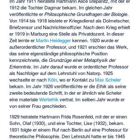
Im Jahr 1911 heiratete Hartmann Alice Stepanitz, mit der er
1912 die Tochter Dagmar bekam. Im gleichen Jahr
veröffentlichte er
Philosophische Grundfragen der Biologie
.
Von 1914 bis 1918 leistete er Kriegsdienst als Dolmetscher,
Briefzensor und Nachrichtenoffizier. Nach dem Krieg erhielt
er 1919 in Marburg eine Stelle als Privatdozent. In dieser
Zeit lernte er
Martin Heidegger
kennen. 1920 wurde er
außerordentlicher Professor, und 1921 erschien das Werk,
das seine eigenständige philosophische Position
kennzeichnete, die
Grundzüge einer Metaphysik der
Erkenntnis
. Im Jahr darauf wurde er ordentlicher Professor
als Nachfolger auf dem Lehrstuhl von Natorp. 1925
wechselte er nach
Köln
, wo er Kontakt zu
Max Scheler
bekam. Im Jahr 1926 veröffentlichte er die
Ethik
als seine
zweite bedeutende Schrift, in der er ähnlich wie Scheler
eine materiale
Wertethik
vertrat. Im selben Jahr wurde er
von seiner Frau geschieden.
1929 heiratete Hartmann Frida Rosenfeld, mit der er einen
Sohn, Olaf (1930), und eine Tochter, Lise (1932), bekam.
1931 folgte er einem Ruf nach Berlin auf eine Professur für
theoretische Philosophie. Den Lehrstuhl hatte er bis 1945