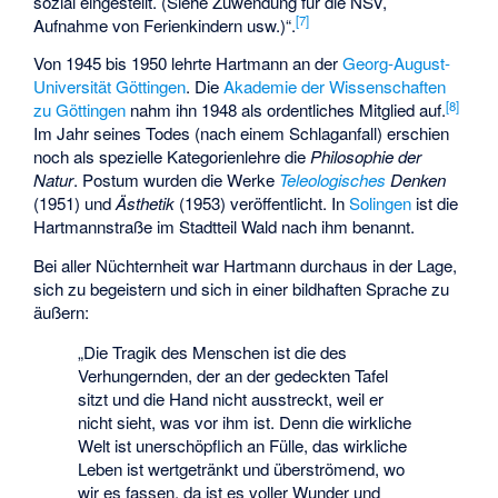
sozial eingestellt. (Siehe Zuwendung für die NSV,
[
7
]
Aufnahme von Ferienkindern usw.)“.
Von 1945 bis 1950 lehrte Hartmann an der
Georg-August-
Universität Göttingen
. Die
Akademie der Wissenschaften
[
8
]
zu Göttingen
nahm ihn 1948 als ordentliches Mitglied auf.
Im Jahr seines Todes (nach einem Schlaganfall) erschien
noch als spezielle Kategorienlehre die
Philosophie der
Natur
. Postum wurden die Werke
Teleologisches
Denken
(1951) und
Ästhetik
(1953) veröffentlicht. In
Solingen
ist die
Hartmannstraße im Stadtteil Wald nach ihm benannt.
Bei aller Nüchternheit war Hartmann durchaus in der Lage,
sich zu begeistern und sich in einer bildhaften Sprache zu
äußern:
„Die Tragik des Menschen ist die des
Verhungernden, der an der gedeckten Tafel
sitzt und die Hand nicht ausstreckt, weil er
nicht sieht, was vor ihm ist. Denn die wirkliche
Welt ist unerschöpflich an Fülle, das wirkliche
Leben ist wertgetränkt und überströmend, wo
wir es fassen, da ist es voller Wunder und