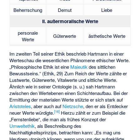
Beherrschung
Demut
Liebe
II. außermoralische Werte
personale
Güterwerte
ästhetische Werte
Werte
Im zweiten Teil seiner Ethik beschrieb Hartmann in einer
Werteschau die wesentlichen Phänomene ethischer Werte.
„Philosophische Ethik ist eine
Maieutik
des sittlichen
Bewusstseins.“ (Ethik, 29) Zum Reich der Werte zählte er
Lustwerte, Güterwerte, Vitalwerte und sittliche Werte.
Ähnlich wie in seiner Ontologie (s. u.) sah Hartmann
zwischen den Wertebenen einen Schichtenaufbau. Bei der
Ermittlung der materialen Werte stützte er sich stark auf
Aristoteles
, aber auch auf
Nietzsche
, den er als Entdecker
[
16
]
neuer Werte würdigte.
Hierzu zählt er zum Beispiel die
„
Fernstenliebe
“, die man als frühes Konzept der
Umweltethik
, als Beschreibung des
Nachhaltigkeitsprinzips, betrachten kann: „Es mag uns
Heutigen utopisch klingen, wenn von uns der aufgeklärte