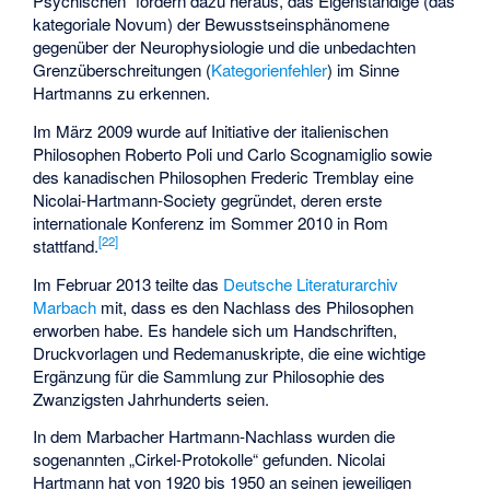
Psychischen“ fordern dazu heraus, das Eigenständige (das
kategoriale Novum) der Bewusstseinsphänomene
gegenüber der Neurophysiologie und die unbedachten
Grenzüberschreitungen (
Kategorienfehler
) im Sinne
Hartmanns zu erkennen.
Im März 2009 wurde auf Initiative der italienischen
Philosophen Roberto Poli und Carlo Scognamiglio sowie
des kanadischen Philosophen Frederic Tremblay eine
Nicolai-Hartmann-Society gegründet, deren erste
internationale Konferenz im Sommer 2010 in Rom
[
22
]
stattfand.
Im Februar 2013 teilte das
Deutsche Literaturarchiv
Marbach
mit, dass es den Nachlass des Philosophen
erworben habe. Es handele sich um Handschriften,
Druckvorlagen und Redemanuskripte, die eine wichtige
Ergänzung für die Sammlung zur Philosophie des
Zwanzigsten Jahrhunderts seien.
In dem Marbacher Hartmann-Nachlass wurden die
sogenannten „Cirkel-Protokolle“ gefunden. Nicolai
Hartmann hat von 1920 bis 1950 an seinen jeweiligen