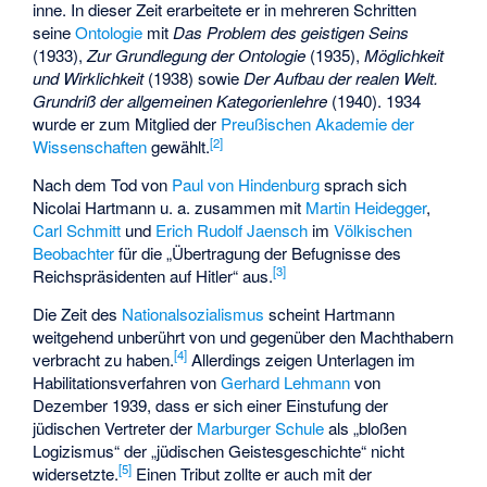
inne. In dieser Zeit erarbeitete er in mehreren Schritten
seine
Ontologie
mit
Das Problem des geistigen Seins
(1933),
Zur Grundlegung der Ontologie
(1935),
Möglichkeit
und Wirklichkeit
(1938) sowie
Der Aufbau der realen Welt.
Grundriß der allgemeinen Kategorienlehre
(1940). 1934
wurde er zum Mitglied der
Preußischen Akademie der
[
2
]
Wissenschaften
gewählt.
Nach dem Tod von
Paul von Hindenburg
sprach sich
Nicolai Hartmann u. a. zusammen mit
Martin Heidegger
,
Carl Schmitt
und
Erich Rudolf Jaensch
im
Völkischen
Beobachter
für die „Übertragung der Befugnisse des
[
3
]
Reichspräsidenten auf Hitler“ aus.
Die Zeit des
Nationalsozialismus
scheint Hartmann
weitgehend unberührt von und gegenüber den Machthabern
[
4
]
verbracht zu haben.
Allerdings zeigen Unterlagen im
Habilitationsverfahren von
Gerhard Lehmann
von
Dezember 1939, dass er sich einer Einstufung der
jüdischen Vertreter der
Marburger Schule
als „bloßen
Logizismus“ der „jüdischen Geistesgeschichte“ nicht
[
5
]
widersetzte.
Einen Tribut zollte er auch mit der