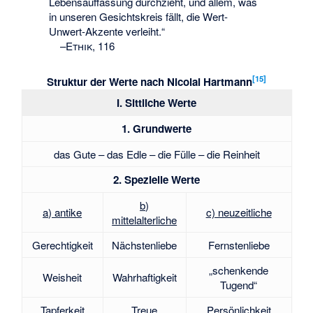
Lebensauffassung durchzieht, und allem, was
in unseren Gesichtskreis fällt, die Wert-
Unwert-Akzente verleiht.“
–
Ethik, 116
[
15
]
Struktur der Werte nach Nicolai Hartmann
I. Sittliche Werte
1. Grundwerte
das Gute – das Edle – die Fülle – die Reinheit
2. Spezielle Werte
b)
a) antike
c) neuzeitliche
mittelalterliche
Gerechtigkeit
Nächstenliebe
Fernstenliebe
„schenkende
Weisheit
Wahrhaftigkeit
Tugend“
Tapferkeit
Treue
Persönlichkeit