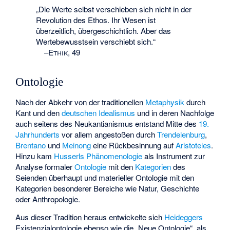
„Die Werte selbst verschieben sich nicht in der
Revolution des Ethos. Ihr Wesen ist
überzeitlich, übergeschichtlich. Aber das
Wertebewusstsein verschiebt sich.“
–
Ethik, 49
Ontologie
Nach der Abkehr von der traditionellen
Metaphysik
durch
Kant und den
deutschen Idealismus
und in deren Nachfolge
auch seitens des Neukantianismus entstand Mitte des
19.
Jahrhunderts
vor allem angestoßen durch
Trendelenburg
,
Brentano
und
Meinong
eine Rückbesinnung auf
Aristoteles
.
Hinzu kam
Husserls
Phänomenologie
als Instrument zur
Analyse formaler
Ontologie
mit den
Kategorien
des
Seienden überhaupt und materieller Ontologie mit den
Kategorien besonderer Bereiche wie Natur, Geschichte
oder Anthropologie.
Aus dieser Tradition heraus entwickelte sich
Heideggers
Existenzialontologie
ebenso wie die „Neue Ontologie“, als