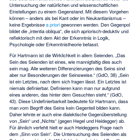
Untersuchung der natürlichen und wissenschaftlichen
Einstellungen zu einem Gegenstand. Mit diesem Vorgehen
können – anders als bei Kant oder im Neukantianismus –
keine Ergebnisse
a priori
gewonnen werden. Den Gegenpol
bildet die „intentia obliqua“, die sich apriorisch-deduktiv und
reflektorisch mit dem Akt der Erkenntnis in Logik,
Psychologie oder Erkenntnistheorie befasst.
Für Hartmann ist die Wirklichkeit in allem Seienden. „Das
Sein des Seienden ist eines, wie mannigfaltig dies auch
sein mag. Alle weiteren Differenzierungen des Seins sind
aber nur Besonderungen der Seinsweise.“ (GdO, 38) „Sein
ist ein Letztes, nach dem sich fragen lässt. Ein Letztes ist
niemals definierbar. Definieren kann man nur aufgrund
eines anderen, das hinter dem Gesuchten steht.“ (GdO,
43). Diese Undefinierbarkeit bedeutete für Hartmann, dass
man vom Begriff des Seins kein Gegenteil bilden kann.
Daher lehnte er auch eine dialektische Gegenüberstellung
von „Sein“ und „Nichts“ (gegen Hegel und Heidegger) ab.
Für ähnlich verfehlt hielt er auch Heideggers Frage nach
dem „Sinn von Sein“. Die Untersuchung des Seienden als