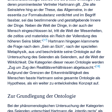
deren prominentester Vertreter Hartmann gilt. „Die alte
Seinslehre hing an der These, das Allgemeine, in der
essentia zur Formalsubstanz verdichtet und im Begriff
fassbar, sei das bestimmende und gestaltgebende Innere
der Dinge. Neben die Welt der Dinge, in der auch der
Mensch eingeschlossen ist, tritt die Welt der Wesenheiten,
die zeitlos und materielos ein Reich der Vollendung des
[
17
]
höheren Seins bildet.“
Hartmann hingegen klammerte
die Frage nach dem „Sein an Sich“, nach der speziellen
Metaphysik, aus und beschränkte seine Ontologie auf die
Untersuchung des Seienden als Seiendem, auf die Welt der
Wirklichkeit. Die Kategorien dieser neuen Ontologie werden
[
18
]
„Zug um Zug den Realitätsverhältnissen abgelauscht.“
Aufgrund der Grenzen der Erkenntnisfähigkeit des
Menschen fasste Hartmann seine gesamte Ontologie als
Hypothese, als ein weiter zu entwickelndes Konzept auf.
Zur Grundlegung der Ontologie
Bei der phänomenologischen Untersuchung der Kategorien
des Seienden unterschied Hartmann die „intentio recta“ als