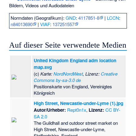
Bildern, Videos und Audiodateien
Normdaten (Geografikum):
GND
:
4117851-8
|
LCCN
:
n84013690
|
VIAF
:
137251557
Auf dieser Seite verwendete Medien
United Kingdom England adm location
map.svg
(c)
Karte:
NordNordWest
, Lizenz:
Creative
Commons by-sa-3.0 de
Positionskarte von England, Vereinigtes
Königreich
High Street, Newcastle-under-Lyme (1).jpg
Autor/Urheber:
Rept0n1x
,
Lizenz:
CC BY-
SA 2.0
The Guildhall and outdoor street market on
High Street, Newcastle-under-Lyme,
Staffordshire, England.