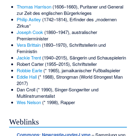
Thomas Harrison
(1606–1660), Puritaner und General
zur Zeit des englischen Bürgerkrieges
Philip Astley
(1742–1814), Erfinder des „modernen
Zirkus“
Joseph Cook
(1860–1947), australischer
Premierminister
Vera Brittain
(1893–1970), Schriftstellerin und
Feministin
Jackie Trent
(1940–2015), Sängerin und Schauspielerin
Robert Carter
(1955–2015), Schriftsteller
Robbie Earle
(* 1965), jamaikanischer Fußballspieler
Eddie Hall
(* 1988), Strongman (World Strongest Man
2017)
Dan Croll
(* 1990), Singer-Songwriter und
Multiinstrumentalist
Wes Nelson
(* 1998), Rapper
Weblinks
Commons
: Newcastle-under-Lyme
– Sammlung von