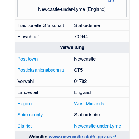
de
Newcastle-under-Lyme (England)
Traditionelle Grafschaft
Staffordshire
Einwohner
73.944
Verwaltung
Post town
Newcastle
Postleitzahlen­abschnitt
ST5
Vorwahl
01782
Landesteil
England
Region
West Midlands
Shire county
Staffordshire
District
Newcastle-under-Lyme
Website:
www.newcastle-staffs.gov.uk