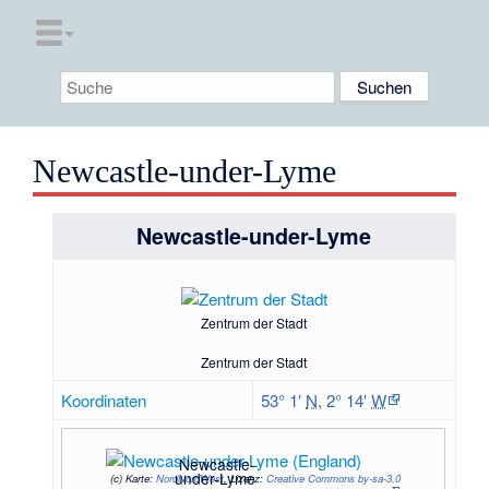
Newcastle-under-Lyme
Newcastle-under-Lyme
Zentrum der Stadt
Zentrum der Stadt
Koordinaten
53° 1′
N
,
2° 14′
W
Newcastle-
under-Lyme
(c)
Karte:
NordNordWest
, Lizenz:
Creative Commons by-sa-3.0