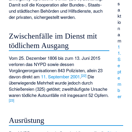
s
Damit soll die Kooperation aller Bundes-, Staats-
a
und städtischen Behörden und Hilfsdienste, auch
kt
der privaten, sichergestellt werden.
io
n
a
Zwischenfälle im Dienst mit
m
tödlichem Ausgang
1
1.
Vom 25. Dezember 1806 bis zum 13. Juni 2015
S
verloren das NYPD sowie dessen
e
Vorgängerorganisationen 843 Polizisten, allein 23
pt
[
22
]
davon direkt am
11. September 2001
.
Die
e
überwiegende Mehrheit wurde jedoch durch
m
Schießereien (325) getötet; zweithäufigste Ursache
b
waren tödliche Autounfälle mit insgesamt 52 Opfern.
er
[
23
]
Ausrüstung