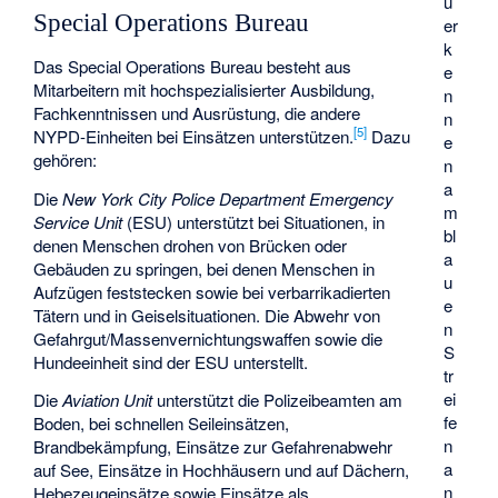
u
Special Operations Bureau
er
k
Das Special Operations Bureau besteht aus
e
Mitarbeitern mit hochspezialisierter Ausbildung,
n
Fachkenntnissen und Ausrüstung, die andere
n
[
5
]
NYPD-Einheiten bei Einsätzen unterstützen.
Dazu
e
gehören:
n
a
Die
New York City Police Department Emergency
m
Service Unit
(ESU) unterstützt bei Situationen, in
bl
denen Menschen drohen von Brücken oder
a
Gebäuden zu springen, bei denen Menschen in
u
Aufzügen feststecken sowie bei verbarrikadierten
e
Tätern und in Geiselsituationen. Die Abwehr von
n
Gefahrgut/Massenvernichtungswaffen sowie die
S
Hundeeinheit sind der ESU unterstellt.
tr
ei
Die
Aviation Unit
unterstützt die Polizeibeamten am
fe
Boden, bei schnellen Seileinsätzen,
n
Brandbekämpfung, Einsätze zur Gefahrenabwehr
a
auf See, Einsätze in Hochhäusern und auf Dächern,
n
Hebezeugeinsätze sowie Einsätze als