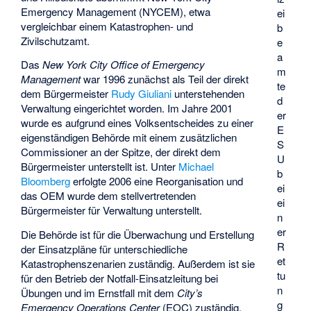
Emergency Management
(NYCEM), etwa
ei
vergleichbar einem Katastrophen- und
b
Zivilschutzamt.
e
a
Das
New York City Office of Emergency
m
Management
war 1996 zunächst als Teil der direkt
te
dem Bürgermeister
Rudy Giuliani
unterstehenden
d
Verwaltung eingerichtet worden. Im Jahre 2001
er
wurde es aufgrund eines Volksentscheides zu einer
E
eigenständigen Behörde mit einem zusätzlichen
S
Commissioner
an der Spitze, der direkt dem
U
Bürgermeister unterstellt ist. Unter
Michael
b
Bloomberg
erfolgte 2006 eine Reorganisation und
ei
das OEM wurde dem stellvertretenden
ei
Bürgermeister für Verwaltung unterstellt.
n
er
Die Behörde ist für die Überwachung und Erstellung
R
der Einsatzpläne für unterschiedliche
et
Katastrophenszenarien zuständig. Außerdem ist sie
tu
für den Betrieb der Notfall-Einsatzleitung bei
n
Übungen und im Ernstfall mit dem
City’s
g
Emergency Operations Center
(EOC) zuständig.