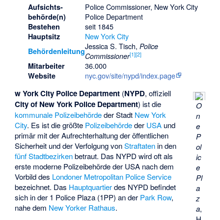
Police Commissioner, New York City
Aufsichts­
Police Department
behörde(n)
seit 1845
Bestehen
New York City
Hauptsitz
Jessica S. Tisch
,
Police
Behördenleitung
[
1
]
[
2
]
Commissioner
36.000
Mitarbeiter
nyc.gov/site/nypd/index.page
Website
w York City Police Department
(
NYPD
, offiziell
City of New York Police Department
) ist die
O
kommunale Polizeibehörde
der Stadt
New York
n
City
. Es ist die größte
Polizeibehörde
der
USA
und
e
primär mit der Aufrechterhaltung der öffentlichen
P
Sicherheit und der Verfolgung von
Straftaten
in den
ol
fünf Stadtbezirken
betraut. Das NYPD wird oft als
ic
erste moderne Polizeibehörde der USA nach dem
e
Vorbild des
Londoner
Metropolitan Police Service
Pl
bezeichnet. Das
Hauptquartier
des NYPD befindet
a
sich in der
1 Police Plaza
(1PP) an der
Park Row
,
z
nahe dem
New Yorker Rathaus
.
a
,
H