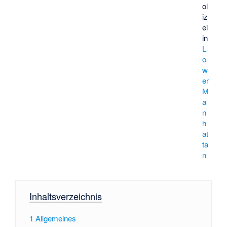
ol
iz
ei
in
L
o
w
er
M
a
n
h
at
ta
n
Inhaltsverzeichnis
1
Allgemeines