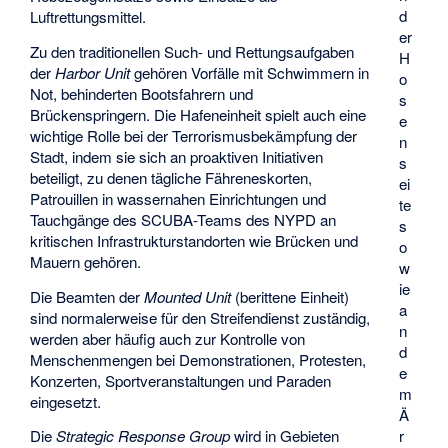
d
Luftrettungsmittel.
er
Zu den traditionellen Such- und Rettungsaufgaben
H
der
Harbor Unit
gehören Vorfälle mit Schwimmern in
o
Not, behinderten Bootsfahrern und
s
Brückenspringern. Die Hafeneinheit spielt auch eine
e
wichtige Rolle bei der Terrorismusbekämpfung der
n
Stadt, indem sie sich an proaktiven Initiativen
s
beteiligt, zu denen tägliche Fähreneskorten,
ei
Patrouillen in wassernahen Einrichtungen und
te
Tauchgänge des SCUBA-Teams des NYPD an
s
kritischen Infrastrukturstandorten wie Brücken und
o
Mauern gehören.
w
ie
Die Beamten der
Mounted Unit
(berittene Einheit)
a
sind normalerweise für den Streifendienst zuständig,
n
werden aber häufig auch zur Kontrolle von
d
Menschenmengen bei Demonstrationen, Protesten,
e
Konzerten, Sportveranstaltungen und Paraden
m
eingesetzt.
Ä
Die
Strategic Response Group
wird in Gebieten
r