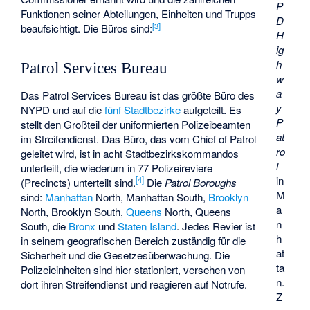
P
Funktionen seiner Abteilungen, Einheiten und Trupps
D
[
3
]
beaufsichtigt. Die Büros sind:
H
ig
h
Patrol Services Bureau
w
a
Das Patrol Services Bureau ist das größte Büro des
y
NYPD und auf die
fünf Stadtbezirke
aufgeteilt. Es
P
stellt den Großteil der uniformierten Polizeibeamten
at
im Streifendienst. Das Büro, das vom Chief of Patrol
ro
geleitet wird, ist in acht Stadtbezirkskommandos
l
unterteilt, die wiederum in 77 Polizeireviere
in
[
4
]
(Precincts) unterteilt sind.
Die
Patrol Boroughs
M
sind:
Manhattan
North, Manhattan South,
Brooklyn
a
North, Brooklyn South,
Queens
North, Queens
n
South, die
Bronx
und
Staten Island
. Jedes Revier ist
h
in seinem geografischen Bereich zuständig für die
at
Sicherheit und die Gesetzesüberwachung. Die
ta
Polizeieinheiten sind hier stationiert, versehen von
n.
dort ihren Streifendienst und reagieren auf Notrufe.
Z