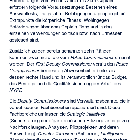
Beförderungen vom
Police Officer
bis zum
Captain
erfordern folgende Voraussetzungen: Bestehen eines
Auswahltests, Dienstjahre, Belobigungen und optional für
Extrapunkte die körperliche Fitness. Wohingegen
Beförderungen über dem
Captain
-Rang und in den
einzelnen Verwendungen politisch bzw. nach Ermessen
gesteuert sind.
Zusätzlich zu den bereits genannten zehn Rängen
kommen zwei hinzu, die vom
Police Commissioner
ernannt
werden. Der
First Deputy Commissioner
vertritt den
Police
Commissioner
bei dessen Abwesenheit, arbeitet als
dessen rechte Hand und ist verantwortlich für das Budget,
das Personal und die Qualitätssicherung der Arbeit des
NYPD
.
Die
Deputy Commissioners
sind Verwaltungsbeamte, die in
verschiedenen Fachbereichen spezialisiert sind. Diese
Fachbereiche umfassen die
Strategic Initiatives
(Sicherstellung der organisatorischen Effizienz anhand von
Nachforschungen, Analysen, Pilotprojekten und deren
Auswertung),
Counter Terrorism
(Antiterror),
Intelligence
(Nachrichtendienst),
Operation
(Erstellen und überwachen