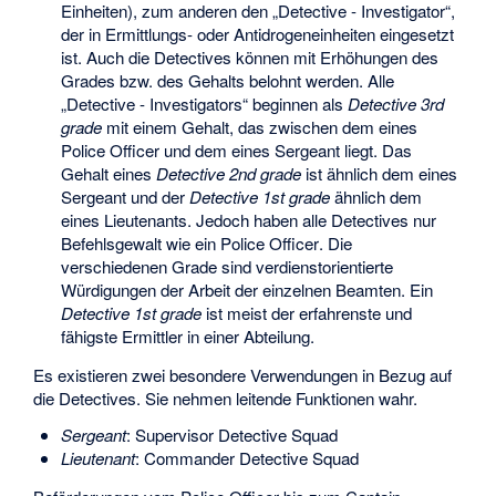
Einheiten), zum anderen den „
Detective - Investigator
“,
der in Ermittlungs- oder Antidrogeneinheiten eingesetzt
ist. Auch die
Detectives
können mit Erhöhungen des
Grades bzw. des Gehalts belohnt werden. Alle
„
Detective - Investigators
“ beginnen als
Detective 3rd
grade
mit einem Gehalt, das zwischen dem eines
Police Officer
und dem eines
Sergeant
liegt. Das
Gehalt eines
D
etective 2nd grade
ist ähnlich dem eines
Sergeant
und der
Detective 1st grade
ähnlich dem
eines
Lieutenants
. Jedoch haben alle
Detectives
nur
Befehlsgewalt wie ein
Police Officer
. Die
verschiedenen Grade sind verdienstorientierte
Würdigungen der Arbeit der einzelnen Beamten. Ein
Detective 1st grade
ist meist der erfahrenste und
fähigste Ermittler in einer Abteilung.
Es existieren zwei besondere Verwendungen in Bezug auf
die
Detectives
. Sie nehmen leitende Funktionen wahr.
Sergeant
:
Supervisor Detective Squad
Lieutenant
:
Commander Detective Squad