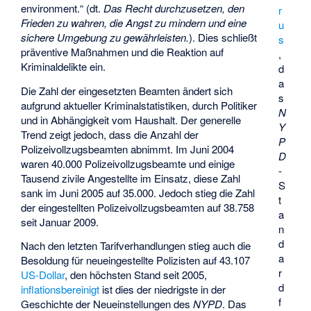
environment.“ (dt.
Das Recht durchzusetzen, den
r
Frieden zu wahren, die Angst zu mindern und eine
u
sichere Umgebung zu gewährleisten.
). Dies schließt
s
präventive Maßnahmen und die Reaktion auf
,
Kriminaldelikte ein.
d
a
Die Zahl der eingesetzten Beamten ändert sich
s
aufgrund aktueller Kriminalstatistiken, durch Politiker
N
und in Abhängigkeit vom Haushalt. Der generelle
Y
Trend zeigt jedoch, dass die Anzahl der
P
Polizeivollzugsbeamten abnimmt. Im Juni 2004
D
waren 40.000 Polizeivollzugsbeamte und einige
-
Tausend zivile Angestellte im Einsatz, diese Zahl
S
sank im Juni 2005 auf 35.000. Jedoch stieg die Zahl
t
der eingestellten Polizeivollzugsbeamten auf 38.758
a
seit Januar 2009.
n
d
Nach den letzten Tarifverhandlungen stieg auch die
a
Besoldung für neueingestellte Polizisten auf 43.107
r
US-Dollar
, den höchsten Stand seit 2005,
d
inflationsbereinigt
ist dies der niedrigste in der
f
Geschichte der Neueinstellungen des
NYPD
. Das