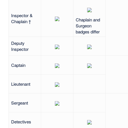
Inspector
&
Chaplain and
Chaplain †
Surgeon
badges differ
Deputy
Inspector
Captain
Lieutenant
Sergeant
Detectives