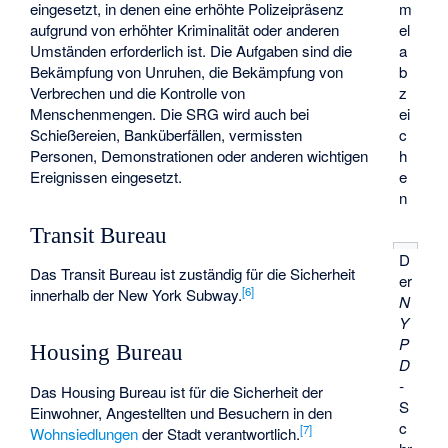
eingesetzt, in denen eine erhöhte Polizeipräsenz
m
aufgrund von erhöhter Kriminalität oder anderen
el
Umständen erforderlich ist. Die Aufgaben sind die
a
Bekämpfung von Unruhen, die Bekämpfung von
b
Verbrechen und die Kontrolle von
z
Menschenmengen. Die SRG wird auch bei
ei
Schießereien, Banküberfällen, vermissten
c
Personen, Demonstrationen oder anderen wichtigen
h
Ereignissen eingesetzt.
e
n
Transit Bureau
D
Das Transit Bureau ist zuständig für die Sicherheit
er
[
6
]
innerhalb der New York Subway.
N
Y
P
Housing Bureau
D
-
Das Housing Bureau ist für die Sicherheit der
S
Einwohner, Angestellten und Besuchern in den
c
[
7
]
Wohnsiedlungen
der Stadt verantwortlich.