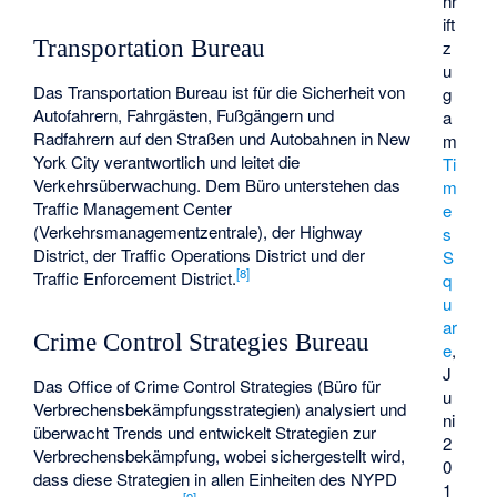
hr
ift
Transportation Bureau
z
u
Das Transportation Bureau ist für die Sicherheit von
g
Autofahrern, Fahrgästen, Fußgängern und
a
Radfahrern auf den Straßen und Autobahnen in New
m
York City verantwortlich und leitet die
Ti
Verkehrsüberwachung. Dem Büro unterstehen das
m
Traffic Management Center
e
(Verkehrsmanagementzentrale), der Highway
s
District, der Traffic Operations District und der
S
[
8
]
Traffic Enforcement District.
q
u
ar
Crime Control Strategies Bureau
e
,
J
Das Office of Crime Control Strategies (Büro für
u
Verbrechensbekämpfungsstrategien) analysiert und
ni
überwacht Trends und entwickelt Strategien zur
2
Verbrechensbekämpfung, wobei sichergestellt wird,
0
dass diese Strategien in allen Einheiten des NYPD
1