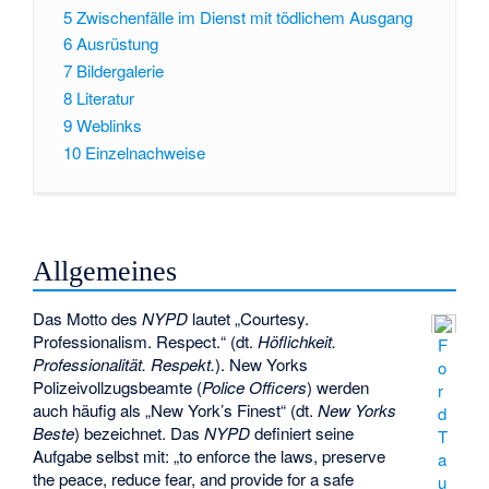
5
Zwischenfälle im Dienst mit tödlichem Ausgang
6
Ausrüstung
7
Bildergalerie
8
Literatur
9
Weblinks
10
Einzelnachweise
Allgemeines
Das Motto des
NYPD
lautet „Courtesy.
Professionalism. Respect.“ (dt.
Höflichkeit.
F
Professionalität. Respekt.
). New Yorks
o
Polizeivollzugsbeamte (
Police Officers
) werden
r
auch häufig als „New York’s Finest“ (dt.
New Yorks
d
Beste
) bezeichnet. Das
NYPD
definiert seine
T
Aufgabe selbst mit: „to enforce the laws, preserve
a
the peace, reduce fear, and provide for a safe
u