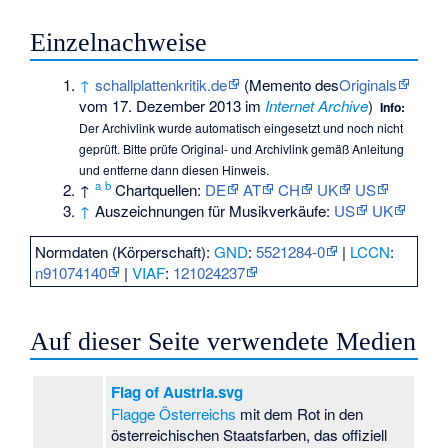
Einzelnachweise
↑
schallplattenkritik.de
(
Memento
des
Originals
vom 17. Dezember 2013 im
Internet Archive
)
Info:
Der Archivlink wurde automatisch eingesetzt und noch nicht
geprüft. Bitte prüfe Original- und Archivlink gemäß
Anleitung
und entferne dann diesen Hinweis.
a
b
↑
Chartquellen:
DE
AT
CH
UK
US
↑
Auszeichnungen für Musikverkäufe:
US
UK
Normdaten (Körperschaft):
GND
:
5521284-0
|
LCCN
:
n91074140
|
VIAF
:
121024237
Auf dieser Seite verwendete Medien
Flag of Austria.svg
Flagge Österreichs
mit dem Rot in den
österreichischen Staatsfarben, das offiziell