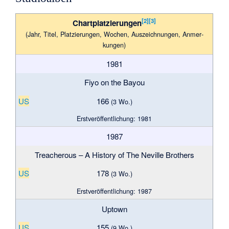
[
2
]
[
3
]
Chartplatzierungen
(Jahr, Titel, Plat­zie­rungen, Wo­chen, Aus­zeich­nungen, Anmer­
kungen)
1981
Fiyo on the Bayou
US
166
(3 Wo.)
Erstveröffentlichung: 1981
1987
Treacherous – A History of The Neville Brothers
US
178
(3 Wo.)
Erstveröffentlichung: 1987
Uptown
US
155
(9 Wo.)