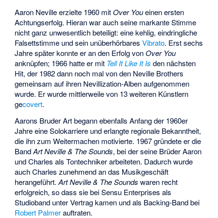
Aaron Neville erzielte 1960 mit
Over You
einen ersten
Achtungserfolg. Hieran war auch seine markante Stimme
nicht ganz unwesentlich beteiligt: eine kehlig, eindringliche
Falsettstimme
und sein unüberhörbares
Vibrato
. Erst sechs
Jahre später konnte er an den Erfolg von
Over You
anknüpfen; 1966 hatte er mit
Tell It Like It Is
den nächsten
Hit, der 1982 dann noch mal von den Neville Brothers
gemeinsam auf ihren Nevillization-Alben aufgenommen
wurde. Er wurde mittlerweile von 13 weiteren Künstlern
ge
covert
.
Aarons Bruder Art begann ebenfalls Anfang der 1960er
Jahre eine Solokarriere und erlangte regionale Bekanntheit,
die ihn zum Weitermachen motivierte. 1967 gründete er die
Band
Art Neville & The Sounds
, bei der seine Brüder Aaron
und Charles als Tontechniker arbeiteten. Dadurch wurde
auch Charles zunehmend an das Musikgeschäft
herangeführt.
Art Neville & The Sounds
waren recht
erfolgreich, so dass sie bei Sensu Enterprises als
Studioband unter Vertrag kamen und als Backing-Band bei
Robert Palmer
auftraten.