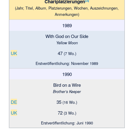
[
2
]
Chartplatzierungen
(Jahr, Titel,
, Plat­zie­rungen, Wo­chen, Aus­zeich­nungen,
Album
Anmer­kungen)
1989
With God on Our Side
Yellow Moon
UK
47
(7 Wo.)
Erstveröffentlichung: November 1989
1990
Bird on a Wire
Brother’s Keeper
DE
35
(16 Wo.)
UK
72
(3 Wo.)
Erstveröffentlichung: Juni 1990