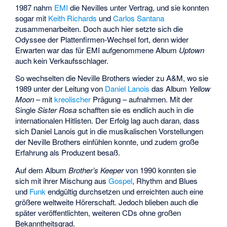
1987 nahm
EMI
die Nevilles unter Vertrag, und sie konnten
sogar mit
Keith Richards
und
Carlos Santana
zusammenarbeiten. Doch auch hier setzte sich die
Odyssee der Plattenfirmen-Wechsel fort, denn wider
Erwarten war das für EMI aufgenommene Album
Uptown
auch kein Verkaufsschlager.
So wechselten die Neville Brothers wieder zu A&M, wo sie
1989 unter der Leitung von
Daniel Lanois
das Album
Yellow
Moon
– mit
kreolischer
Prägung – aufnahmen. Mit der
Single
Sister Rosa
schafften sie es endlich auch in die
internationalen Hitlisten. Der Erfolg lag auch daran, dass
sich Daniel Lanois gut in die musikalischen Vorstellungen
der Neville Brothers einfühlen konnte, und zudem große
Erfahrung als Produzent besaß.
Auf dem Album
Brother’s Keeper
von 1990 konnten sie
sich mit ihrer Mischung aus
Gospel
, Rhythm and Blues
und
Funk
endgültig durchsetzen und erreichten auch eine
größere weltweite Hörerschaft. Jedoch blieben auch die
später veröffentlichten, weiteren CDs ohne großen
Bekanntheitsgrad.