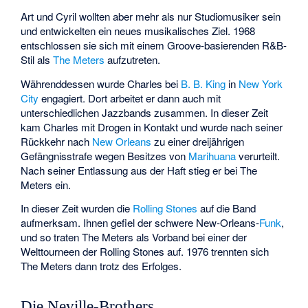
Art und Cyril wollten aber mehr als nur Studiomusiker sein
und entwickelten ein neues musikalisches Ziel. 1968
entschlossen sie sich mit einem Groove-basierenden R&B-
Stil als
The Meters
aufzutreten.
Währenddessen wurde Charles bei
B. B. King
in
New York
City
engagiert. Dort arbeitet er dann auch mit
unterschiedlichen Jazzbands zusammen. In dieser Zeit
kam Charles mit Drogen in Kontakt und wurde nach seiner
Rückkehr nach
New Orleans
zu einer dreijährigen
Gefängnisstrafe wegen Besitzes von
Marihuana
verurteilt.
Nach seiner Entlassung aus der Haft stieg er bei The
Meters ein.
In dieser Zeit wurden die
Rolling Stones
auf die Band
aufmerksam. Ihnen gefiel der schwere New-Orleans-
Funk
,
und so traten The Meters als Vorband bei einer der
Welttourneen der Rolling Stones auf. 1976 trennten sich
The Meters dann trotz des Erfolges.
Die Neville-Brothers