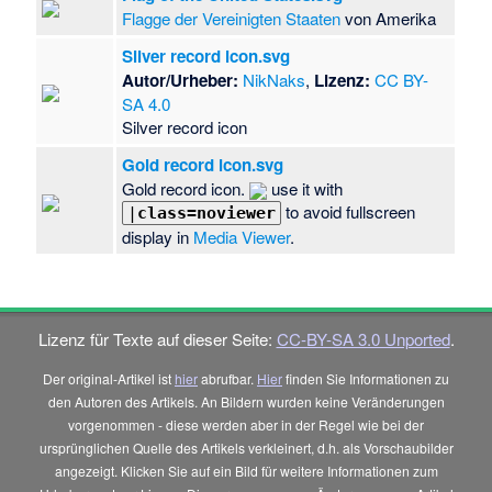
Flagge der Vereinigten Staaten
von Amerika
Silver record icon.svg
Autor/Urheber:
NikNaks
,
Lizenz:
CC BY-
SA 4.0
Silver record icon
Gold record icon.svg
Gold record icon.
use it with
to avoid fullscreen
|
class=noviewer
display in
Media Viewer
.
Lizenz für Texte auf dieser Seite:
CC-BY-SA 3.0 Unported
.
Der original-Artikel ist
hier
abrufbar.
Hier
finden Sie Informationen zu
den Autoren des Artikels. An Bildern wurden keine Veränderungen
vorgenommen - diese werden aber in der Regel wie bei der
ursprünglichen Quelle des Artikels verkleinert, d.h. als Vorschaubilder
angezeigt. Klicken Sie auf ein Bild für weitere Informationen zum