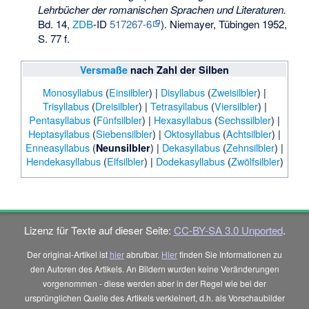
Lehrbücher der romanischen Sprachen und Literaturen.
Bd. 14,
ZDB
-ID
517267-6
). Niemayer, Tübingen 1952,
S. 77 f.
Versmaße
nach Zahl der Silben
Monosyllabus
(
Einsilbler
) |
Disyllabus
(
Zweisilbler
) |
Trisyllabus
(
Dreisilbler
) |
Tetrasyllabus
(
Viersilbler
) |
Pentasyllabus
(
Fünfsilbler
) |
Hexasyllabus
(
Sechssilbler
) |
Heptasyllabus
(
Siebensilbler
) |
Oktosyllabus
(
Achtsilbler
) |
Enneasyllabus
(
) |
Dekasyllabus
(
Zehnsilbler
) |
Neunsilbler
Hendekasyllabus
(
Elfsilbler
) |
Dodekasyllabus
(
Zwölfsilbler
)
Lizenz für Texte auf dieser Seite:
CC-BY-SA 3.0 Unported
.
Der original-Artikel ist
hier
abrufbar.
Hier
finden Sie Informationen zu
den Autoren des Artikels. An Bildern wurden keine Veränderungen
vorgenommen - diese werden aber in der Regel wie bei der
ursprünglichen Quelle des Artikels verkleinert, d.h. als Vorschaubilder