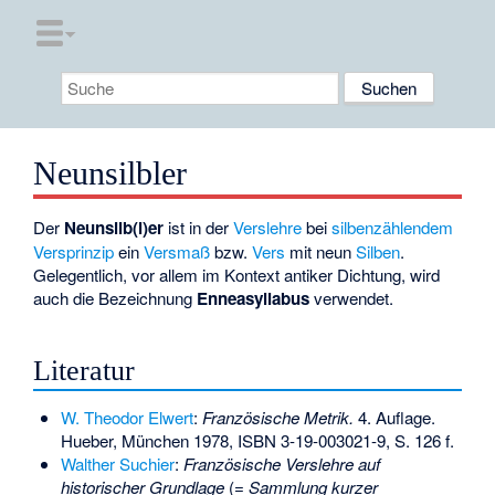
Neunsilbler
Der
Neunsilb(l)er
ist in der
Verslehre
bei
silbenzählendem
Versprinzip
ein
Versmaß
bzw.
Vers
mit neun
Silben
.
Gelegentlich, vor allem im Kontext antiker Dichtung, wird
auch die Bezeichnung
Enneasyllabus
verwendet.
Literatur
W. Theodor Elwert
:
Französische Metrik.
4. Auflage.
Hueber, München 1978,
ISBN 3-19-003021-9
, S. 126 f.
Walther Suchier
:
Französische Verslehre auf
historischer Grundlage
(=
Sammlung kurzer