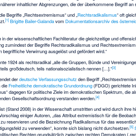
näherer inhaltlicher Abgrenzungen, die der überkommene Begriff an si
ie Begriffe „Rechtsextremismus“ und „
Rechtsradikalismus
“ oft glei
[
1
]
zt.
Brigitte Bailer-Galanda
vom
Dokumentationsarchiv des österre
h in der wissenschaftlichen Fachliteratur die gleichzeitige und offens
g zumindest der Begriffe Rechtsradikalismus und Rechtsextremis
en begriffliche Verwirrung ausgelöst und gefördert wird.“
te 1924 als rechtsradikal „alle die Gruppen, Bünde und Vereinigungen,
[
3
]
 teils großdeutsch, teils nationalsozialistisch nennen […].“
wendet der
deutsche Verfassungsschutz
den Begriff „Rechtsextremism
n die
Freiheitliche demokratische Grundordnung
(FDGO) gerichtete Inh
mus“ dagegen für politische Ziele im demokratischen Spektrum, die al
[
4
]
ehenden Gesellschaftsordnung verstanden werden.
e ist (Stand 2008) in der Wissenschaft umstritten und wird durch ihre hi
orschlag einiger Autoren, „das Attribut extremistisch für die Beoba
u reservieren und die Bezeichnung Radikalismus für das wesentlich
[
5
]
igungsfeld zu verwenden“, konnte sich bislang nicht durchsetzen.
politischen Rechten grundsätzlich zwischen rechten Demokraten („re