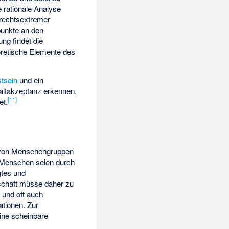
rationale Analyse
 rechtsextremer
unkte an den
ng findet die
retische Elemente des
tsein
und ein
ltakzeptanz erkennen,
[
11
]
et.
t von Menschengruppen
 Menschen seien durch
gtes und
schaft müsse daher zu
]
und oft auch
tionen. Zur
ine scheinbare