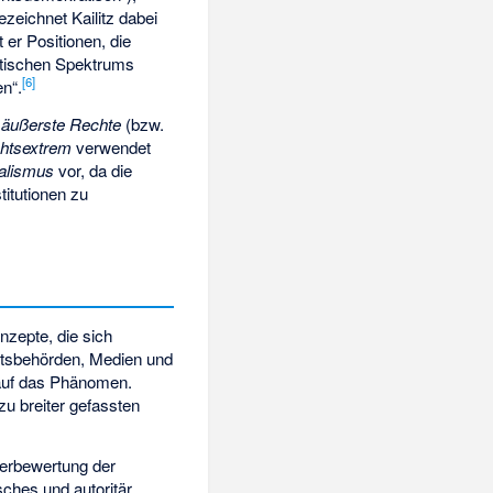
ezeichnet Kailitz dabei
 er Positionen, die
litischen Spektrums
[
6
]
n“.
 äußerste Rechte
(bzw.
chtsextrem
verwendet
kalismus
vor, da die
itutionen zu
nzepte, die sich
eitsbehörden, Medien und
k auf das Phänomen.
zu breiter gefassten
erbewertung der
sches und autoritär