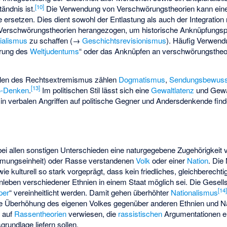
[
10
]
ändnis ist.
Die Verwendung von Verschwörungstheorien kann eine 
e ersetzen. Dies dient sowohl der Entlastung als auch der Integration
rschwörungstheorien herangezogen, um historische Anknüpfungsp
ialismus
zu schaffen (→
Geschichtsrevisionismus
). Häufig Verwendu
örung des
Weltjudentums
“ oder das Anknüpfen an verschwörungstheo
alen des Rechtsextremismus zählen
Dogmatismus
,
Sendungsbewuss
[
13
]
ß-Denken
.
Im politischen Stil lässt sich eine
Gewaltlatenz
und Gewa
 in verbalen Angriffen auf politische Gegner und Andersdenkende find
ei allen sonstigen Unterschieden eine naturgegebene Zugehörigkei
ungseinheit) oder Rasse verstandenen
Volk
oder einer
Nation
. Die
 kulturell so stark vorgeprägt, dass kein friedliches, gleichberechti
ben verschiedener Ethnien in einem Staat möglich sei. Die Gesell
[
14
per
“ vereinheitlicht werden. Damit gehen überhöhter
Nationalismus
die Überhöhung des eigenen Volkes gegenüber anderen Ethnien und Na
e auf
Rassentheorien
verwiesen, die
rassistischen
Argumentationen e
rundlage liefern sollen.