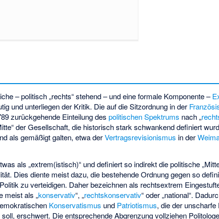
ltliche – politisch „rechts“ stehend – und eine formale Komponente –
E
tig und unterliegen der Kritik. Die auf die Sitzordnung in der
Französi
89 zurückgehende Einteilung des
politischen Spektrums
nach „
recht
tte“ der Gesellschaft, die historisch stark schwankend definiert wurd
nd als gemäßigt galten, etwa der
Vertragsrevisionismus
in der
Weima
was als „extrem(istisch)“ und definiert so indirekt die politische „Mit
tät. Dies diente meist dazu, die bestehende Ordnung gegen so defini
olitik zu verteidigen. Daher bezeichnen als rechtsextrem Eingestuft
e meist als „
konservativ
“, „
rechtskonservativ
“ oder „national“. Dadur
emokratischen
Konservatismus
und
Patriotismus
, die der unscharfe 
soll, erschwert. Die entsprechende Abgrenzung vollziehen Politolog