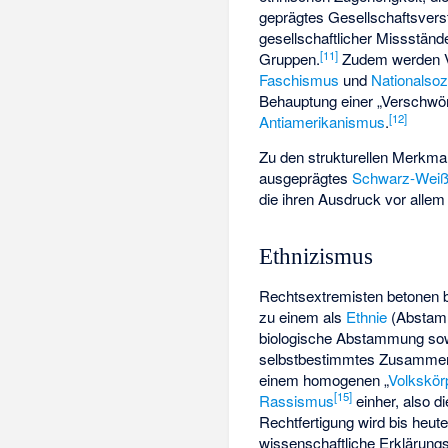
geprägtes Gesellschaftsverst
gesellschaftlicher Missständ
[
11
]
Gruppen.
Zudem werden Ve
Faschismus
und
Nationalsoz
Behauptung einer „Verschw
[
12
]
Antiamerikanismus
.
Zu den strukturellen Merkm
ausgeprägtes
Schwarz-Wei
die ihren Ausdruck vor allem
Ethnizismus
Rechtsextremisten betonen b
zu einem als
Ethnie
(Abstamm
biologische Abstammung sowie
selbstbestimmtes Zusammenle
einem homogenen „
Volkskör
[
15
]
Rassismus
einher, also 
Rechtfertigung wird bis heut
wissenschaftliche Erklärungsg