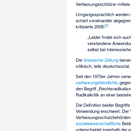
Verfassungsschützer mittels 
Umgangssprachlich werden d
scharf voneinander abgegren
[
2
]
kritisierte 2008:
„Leider findet sich auc
verstandene Anwendun
selbst bei Interessiert
Die
Vossische Zeitung
benann
völkisch, teils deutschsozial,
Seit den 1970er Jahren ver
verfassungsfeindliche
, gege
den Begriff „Rechtsradikalis
Radikalkritik an einer best
Die Definition beider Begriff
Verwendung erschwert. Der V
Verfassungsschutzbehörden z
sozialwissenschaftliche
Betät
unterscheidet innerhalb der 