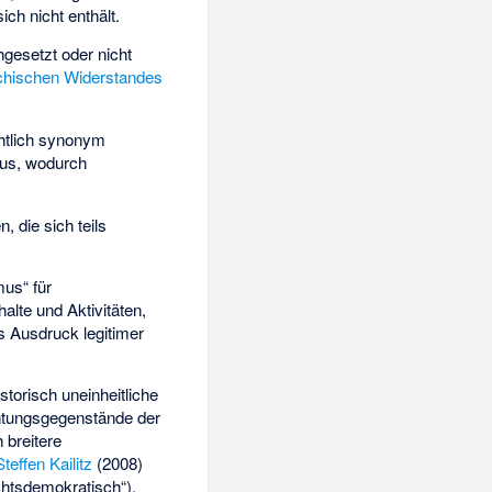
ch nicht enthält.
chgesetzt oder nicht
ichischen Widerstandes
ichtlich synonym
mus, wodurch
 die sich teils
us“ für
alte und Aktivitäten,
s Ausdruck legitimer
storisch uneinheitliche
chtungsgegenstände der
 breitere
Steffen Kailitz
(2008)
chtsdemokratisch“),