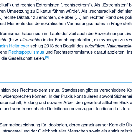
ikal“) und rechten Extremisten („rechtsextrem“). Als „Extremisten“ b
en Umsetzung zu Diktatur führen würde“. Als „rechtsradikal“ definiert
[…] rechte Diktatur zu errichten, die aber […] am rechten Rand des po
est Elemente des demokratischen Verfassungsstaates in Frage stelle
tremismus haben sich im Laufe der Zeit auch die Bezeichnungen
die
echte
(bzw.
ultrarechts
) in der Forschung etabliert, die synonym zu
re
helm Heitmeyer
schlug 2018 den Begriff des
autoritären Nationalradi
mene
Rechtspopulismus
und Rechtsextremismus darauf abzielten, Inst
[
8
]
ür die Gesellschaft seien.
efinition des Rechtsextremismus. Stattdessen gibt es verschiedene Ko
ch widersprechen können. In der Praxis konstruieren sowohl Sicherh
Wissenschaft, Bildung und sozialer Arbeit den gesellschaftlichen Blic
e und sehr trennscharfe Definitionen bevorzugen, tendieren Letztere 
 Sammelbezeichnung für Ideologien, deren gemeinsamer Kern die Üb
 Infragestellung der Gleichheit aller Menschen sowie ein antipluralisti