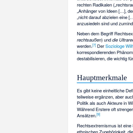
rechten Radikalen („rechtsrad
„Anhänger von Ideen […], der
„nicht darauf abzielen eine 
anzusiedeln sind und zumind
Neben dem Begriff Rechtsex
rechtsaußen
) und
die Ultrar
[
7
]
werden.
Der
Soziologe
Wil
korrespondierenden Phäno
destabilisieren, die wichtig f
Hauptmerkmale
Es gibt keine einheitliche D
teilweise ergänzen, aber au
Politik als auch Akteure in 
Während Erstere oft strenger
[
9
]
Ansätzen.
Rechtsextremismus ist eine
ethnischen Zugehörigkeit, die