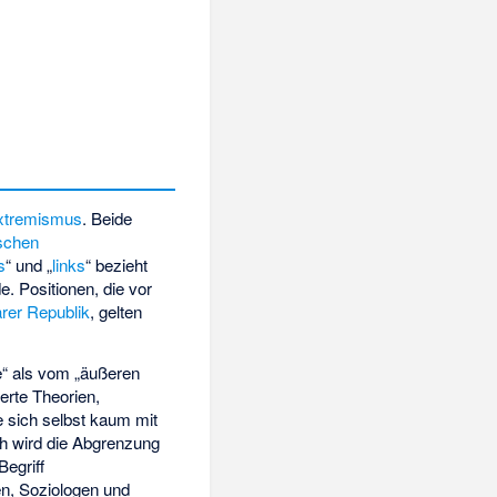
xtremismus
. Beide
schen
s
“ und „
links
“ bezieht
e. Positionen, die vor
rer Republik
, gelten
te“ als vom „äußeren
erte Theorien,
e sich selbst kaum mit
ch wird die Abgrenzung
Begriff
en, Soziologen und