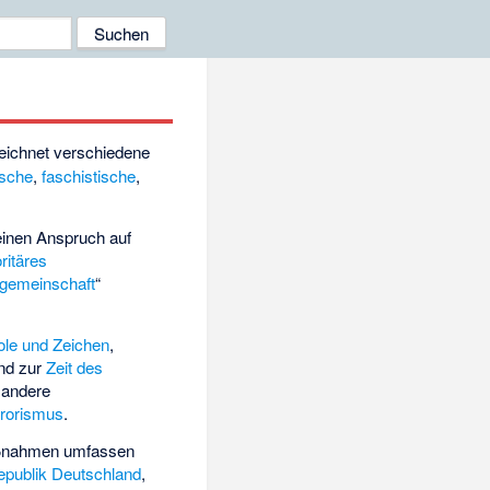
eichnet verschiedene
ische
,
faschistische
,
einen Anspruch auf
ritäres
gemeinschaft
“
le und Zeichen
,
nd zur
Zeit des
 andere
rrorismus
.
aßnahmen umfassen
epublik Deutschland
,