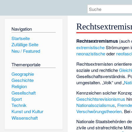
Rechtsextremi
Navigation
Startseite
Rechtsextremismus
(auch 
Zufällige Seite
extremistische
Strömungen i
Neu / Featured
neonazistische
oder
neofasc
Rechtsextremisten orientiere
Themenportale
soziale und rechtliche
Gleich
Geographie
Gesellschaftsverständnis. Po
Geschichte
umgestalten. „Volk“ und „
Nat
Religion
Gesellschaft
Kennzeichen solcher Konzept
Geschichtsrevisionismus
hin
Sport
Nationalsozialismus
,
Fremden
Technik
Verschwörungstheorien
. Bei
Kunst und Kultur
Wissenschaft
Nationale Staatsbehörden 
zivile und strafrechtliche Mitt