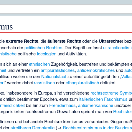
smus
die
extreme Rechte
, die
äußerste Rechte
oder die
Ultrarechte
) bez
nnerhalb der
politischen Rechten
. Der Begriff umfasst
ultranationalist
histische
politische
Ideologien
und Aktivitäten.
n sich an einer
ethnischen
Zugehörigkeit, bestreiten und bekämpfen 
heit
und vertreten ein
antipluralistisches
,
antidemokratisches
und
auto
litisch wollen sie den
Nationalstaat
zu einer autoritär geführten „
Volks
ion
“ werden dabei
rassistisch
oder
ethnopluralistisch
definiert.
e, insbesondere in Europa, sind verschiedene
rechtsextreme Symbo
sichtlich bestimmter Epochen, etwa zum
italienischen Faschismus
u
feindlichkeit
bis hin zum
Fremdenhass
,
antiamerikanische
und/oder
 organisierten rechtsextremen Gewalttaten spricht man von
Rechtste
definieren und behandeln Rechtsextremismus verschieden. Gegenm
el der
streitbaren Demokratie
(→
Rechtsextremismus in der Bundesr