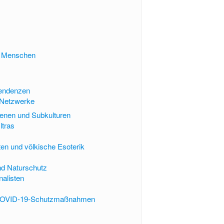
er Menschen
Tendenzen
 Netzwerke
zenen und Subkulturen
ltras
en und völkische Esoterik
s
und Naturschutz
alisten
 COVID-19-Schutzmaßnahmen