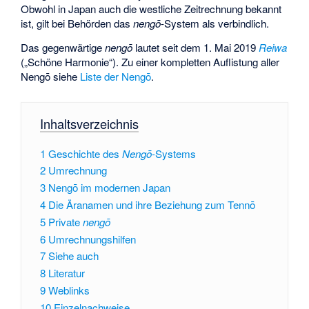
Obwohl in Japan auch die westliche Zeitrechnung bekannt
ist, gilt bei Behörden das
nengō
-System als verbindlich.
Das gegenwärtige
nengō
lautet seit dem 1. Mai 2019
Reiwa
(„Schöne Harmonie“). Zu einer kompletten Auflistung aller
Nengō siehe
Liste der Nengō
.
Inhaltsverzeichnis
1
Geschichte des
Nengō
-Systems
2
Umrechnung
3
Nengō im modernen Japan
4
Die Äranamen und ihre Beziehung zum Tennō
5
Private
nengō
6
Umrechnungshilfen
7
Siehe auch
8
Literatur
9
Weblinks
10
Einzelnachweise