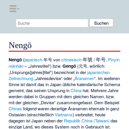
Nengō
年號
年号
Nengō
(
japanisch
年号
von
chinesisch
/
,
Pinyin
niánhào
– „Jahrestitel“) bzw.
Gengō
(
元号
, wörtlich:
„Ursprungs[jahres]titel“) bezeichnet in der
japanischen
Zeitrechnung
„Jahresdevise“ oder „
Äranamen
“. Im weiteren
Sinne ist damit das in Japan übliche kalendarische Schema
gemeint, das seinen Ursprung in
China
hat. Mehrere Jahre
werden dabei in Gruppen mit dem gleichen Namen, bzw.
mit der gleichen „Devise“ zusammengefasst. Dem Beispiel
Chinas
folgend waren derartige Äranamen ehemals in ganz
Ostasien (einschließlich
Vietnams
) verbreitet, heute
dagegen ist Japan neben der
Republik China (Taiwan)
das
einzige Land, wo dieses System noch in Gebrauch ist.