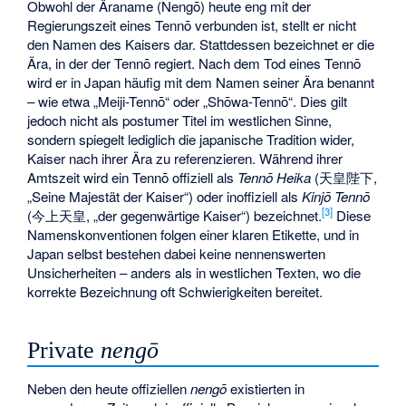
Obwohl der Äraname (Nengō) heute eng mit der
Regierungszeit eines Tennō verbunden ist, stellt er nicht
den Namen des Kaisers dar. Stattdessen bezeichnet er die
Ära, in der der Tennō regiert. Nach dem Tod eines Tennō
wird er in Japan häufig mit dem Namen seiner Ära benannt
– wie etwa „Meiji-Tennō“ oder „Shōwa-Tennō“. Dies gilt
jedoch nicht als postumer Titel im westlichen Sinne,
sondern spiegelt lediglich die japanische Tradition wider,
Kaiser nach ihrer Ära zu referenzieren. Während ihrer
Amtszeit wird ein Tennō offiziell als
Tennō Heika
(
天皇陛下
,
„Seine Majestät der Kaiser“) oder inoffiziell als
Kinjō Tennō
[
3
]
(
今上天皇
, „der gegenwärtige Kaiser“) bezeichnet.
Diese
Namenskonventionen folgen einer klaren Etikette, und in
Japan selbst bestehen dabei keine nennenswerten
Unsicherheiten – anders als in westlichen Texten, wo die
korrekte Bezeichnung oft Schwierigkeiten bereitet.
Private
nengō
Neben den heute offiziellen
nengō
existierten in