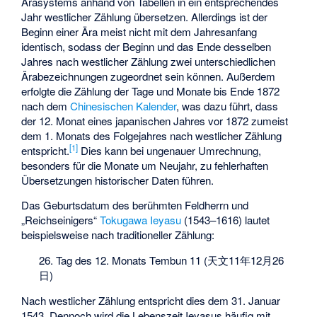
Ärasystems anhand von Tabellen in ein entsprechendes
Jahr westlicher Zählung übersetzen. Allerdings ist der
Beginn einer Ära meist nicht mit dem Jahresanfang
identisch, sodass der Beginn und das Ende desselben
Jahres nach westlicher Zählung zwei unterschiedlichen
Ärabezeichnungen zugeordnet sein können. Außerdem
erfolgte die Zählung der Tage und Monate bis Ende 1872
nach dem
Chinesischen Kalender
, was dazu führt, dass
der 12. Monat eines japanischen Jahres vor 1872 zumeist
dem 1. Monats des Folgejahres nach westlicher Zählung
[
1
]
entspricht.
Dies kann bei ungenauer Umrechnung,
besonders für die Monate um Neujahr, zu fehlerhaften
Übersetzungen historischer Daten führen.
Das Geburtsdatum des berühmten Feldherrn und
„Reichseinigers“
Tokugawa Ieyasu
(1543–1616) lautet
beispielsweise nach traditioneller Zählung:
26. Tag des 12. Monats Tembun 11 (
天文11年12月26
日
)
Nach westlicher Zählung entspricht dies dem 31. Januar
1543. Dennoch wird die Lebenszeit Ieyasus häufig mit