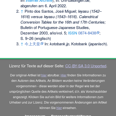
im
Internet Archive
), In: Uni-tuebingen.de,
abgerufen am 6. April 2022.
↑
Pinto dos Santos, José Miguel;
Ieyasu (1542–
1616) versus Ieyasu (1543–1616). Calendrical
Conversion Tables for the 16th and 17th Centuries;
Bulletin of Portuguese-Japanese Studies,
Dezember 2003, año/vol. 5;
ISSN
0874-8438
;
S. 9–26 (englisch)
↑
今上天皇
In:
kotobank.jp
, Kotobank (japanisch).
Lizenz für Texte auf dieser Seite:
CC-BY-SA 3.0 Unported
.
Der original-Artikel ist
hier
abrufbar.
Hier
finden Sie Informationen zu
den Autoren des Artikels. An Bildern wurden keine Veränderungen
vorgenommen - diese werden aber in der Regel wie bei der
ursprünglichen Quelle des Artikels verkleinert, d.h. als Vorschaubilder
angezeigt. Klicken Sie auf ein Bild für weitere Informationen zum
Urheber und zur Lizenz. Die vorgenommenen Änderungen am Artikel
können Sie
hier
einsehen.