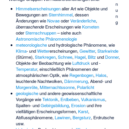
n
Himmelserscheinungen
aller Art wie Objekte und
u
Bewegungen am
Sternhimmel
, dessen
n
Änderungen wie
Novae
oder
Veränderliche
,
g
überraschende
Erscheinungen wie
Kometen
oder
Sternschnuppen
– siehe auch
Astronomische Phänomenologie
meteorologische
und hydrologische Phänomene, wie
Klima
- und
Wetter
­erscheinungen,
Gewitter
,
Starkwinde
(Stürme),
Starkregen
,
Schnee
,
Hagel
,
Blitz
und
Donner
,
Objekte der Beobachtung wie
Luftdruck
und -
Temperatur
, einschließlich Phänomenen der
atmosphärischen Optik, wie
Regenbogen
,
Halos
,
leuchtende Nachtwolken
,
Dämmerung
, Abend- und
Morgenröte
,
Mitternachtssonne
,
Polarlicht
geologische
und andere geowissenschaftliche
Vorgänge wie
Tektonik
,
Erdbeben
,
Vulkanismus
,
Spalten- und
Gebirgsbildung
,
Erosion
und ihre
vielfältigen Erscheinungsformen,
Karst
,
Abflussphänomene,
Lawinen
,
Bergsturz
, Erdrutsche
usw.