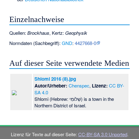
Einzelnachweise
Quellen:
Brockhaus
, Kertz:
Geophysik
Normdaten (Sachbegriff):
GND
:
4427668-0
Auf dieser Seite verwendete Medien
Shlomi 2016 (8).jpg
Autor/Urheber:
Chenspec
,
Lizenz:
CC BY-
SA 4.0
Shlomi (Hebrew: שְׁלוֹמִי) is a town in the
Northern District of Israel.
Lizenz für Texte auf dieser Seite:
CC-BY-SA 3.0 Unported
.