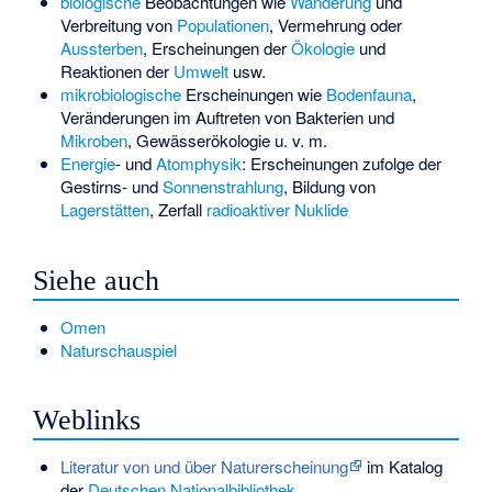
biologische
Beobachtungen wie
Wanderung
und
Verbreitung von
Populationen
, Vermehrung oder
Aussterben
, Erscheinungen der
Ökologie
und
Reaktionen der
Umwelt
usw.
mikrobiologische
Erscheinungen wie
Bodenfauna
,
Veränderungen im Auftreten von Bakterien und
Mikroben
, Gewässerökologie u. v. m.
Energie
- und
Atomphysik
: Erscheinungen zufolge der
Gestirns- und
Sonnenstrahlung
, Bildung von
Lagerstätten
, Zerfall
radioaktiver Nuklide
Siehe auch
Omen
Naturschauspiel
Weblinks
Literatur von und über Naturerscheinung
im Katalog
der
Deutschen Nationalbibliothek