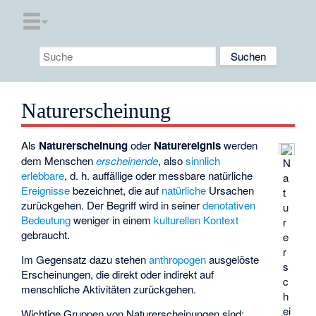
Naturerscheinung
Als
Naturerscheinung
oder
Naturereignis
werden
dem Menschen
erscheinende
, also
sinnlich
N
erlebbare
, d. h. auffällige oder messbare natürliche
a
Ereignisse
bezeichnet, die auf
natürliche
Ursachen
t
zurückgehen. Der Begriff wird in seiner
denotativen
u
Bedeutung
weniger in einem
kulturellen Kontext
r
gebraucht.
e
r
Im Gegensatz dazu stehen
anthropogen
ausgelöste
s
Erscheinungen, die direkt oder indirekt auf
c
menschliche Aktivitäten zurückgehen.
h
ei
Wichtige Gruppen von Naturerscheinungen sind: