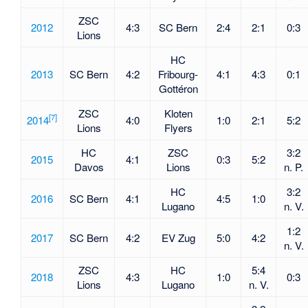
ZSC
2012
4:3
SC Bern
2:4
2:1
0:3
Lions
HC
2013
SC Bern
4:2
Fribourg-
4:1
4:3
0:1
Gottéron
ZSC
Kloten
[
7
]
2014
4:0
1:0
2:1
5:2
Lions
Flyers
HC
ZSC
3:2
2015
4:1
0:3
5:2
Davos
Lions
n. P.
HC
3:2
2016
SC Bern
4:1
4:5
1:0
Lugano
n. V.
1:2
2017
SC Bern
4:2
EV Zug
5:0
4:2
n. V.
ZSC
HC
5:4
2018
4:3
1:0
0:3
Lions
Lugano
n. V.