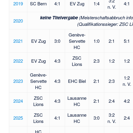
3:2
2019
SC Bern
4:1
EV Zug
1:4
4:1
n. V.
keine Titelvergabe
(Meisterschaftsabbruch inf
2020
(Qualifikationssieger: ZSC L
Genève-
2021
EV Zug
3:0
Servette
1:0
2:1
5:1
HC
ZSC
2022
EV Zug
4:3
2:3
1:2
1:2
Lions
Genève-
1:2
2023
Servette
4:3
EHC Biel
2:1
2:3
n. V.
HC
ZSC
Lausanne
2024
4:3
2:1
2:4
4:2
Lions
HC
ZSC
Lausanne
3:2
2025
4:1
3:0
2:4
Lions
HC
n. V.
HC