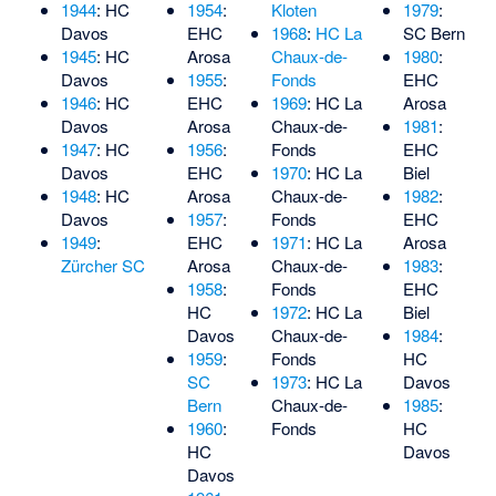
1944
: HC
1954
:
Kloten
1979
:
Davos
EHC
1968
:
HC La
SC Bern
1945
: HC
Arosa
Chaux-de-
1980
:
Davos
1955
:
Fonds
EHC
1946
: HC
EHC
1969
: HC La
Arosa
Davos
Arosa
Chaux-de-
1981
:
1947
: HC
1956
:
Fonds
EHC
Davos
EHC
1970
: HC La
Biel
1948
: HC
Arosa
Chaux-de-
1982
:
Davos
1957
:
Fonds
EHC
1949
:
EHC
1971
: HC La
Arosa
Zürcher SC
Arosa
Chaux-de-
1983
:
1958
:
Fonds
EHC
HC
1972
: HC La
Biel
Davos
Chaux-de-
1984
:
1959
:
Fonds
HC
SC
1973
: HC La
Davos
Bern
Chaux-de-
1985
:
1960
:
Fonds
HC
HC
Davos
Davos