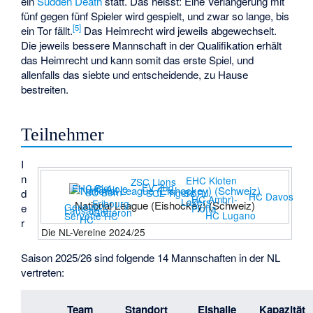
ein
Sudden Death
statt. Das heisst: Eine Verlängerung mit
fünf gegen fünf Spieler wird gespielt, und zwar so lange, bis
[
5
]
ein Tor fällt.
Das Heimrecht wird jeweils abgewechselt.
Die jeweils bessere Mannschaft in der Qualifikation erhält
das Heimrecht und kann somit das erste Spiel, und
allenfalls das siebte und entscheidende, zu Hause
bestreiten.
Teilnehmer
I
n
EHC Kloten
ZSC Lions
EV Zug
EHC Biel
HC Ajoie
SC Bern
SCL Tigers
d
SCRJ
HC Davos
HC Ambrì-
Lakers
Fribourg-
National League (Eishockey) (Schweiz)
Genève-
e
Piotta
Lausanne
Gottéron
HC Lugano
Servette HC
HC
r
Die NL-Vereine 2024/25
Saison 2025/26
sind folgende 14 Mannschaften in der NL
vertreten:
Team
Standort
Eishalle
Kapazität