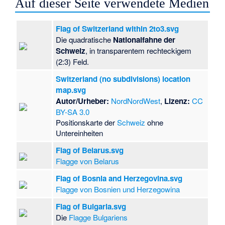
Auf dieser Seite verwendete Medien
Flag of Switzerland within 2to3.svg
Die quadratische
Nationalfahne der
Schweiz
, in transparentem rechteckigem
(2:3) Feld.
Switzerland (no subdivisions) location
map.svg
Autor/Urheber:
NordNordWest
,
Lizenz:
CC
BY-SA 3.0
Positionskarte der
Schweiz
ohne
Untereinheiten
Flag of Belarus.svg
Flagge von Belarus
Flag of Bosnia and Herzegovina.svg
Flagge von Bosnien und Herzegowina
Flag of Bulgaria.svg
Die
Flagge Bulgariens