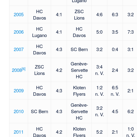
Lugano
HC
ZSC
2005
4:1
4:6
6:3
3:2
Davos
Lions
HC
HC
2006
4:1
5:0
3:5
7:3
Lugano
Davos
HC
2007
4:3
SC Bern
3:2
0:4
3:1
Davos
Genève-
ZSC
3:4
[
6
]
2008
4:2
Servette
2:4
3:2
Lions
n. V.
HC
HC
Kloten
1:2
6:5
2009
4:3
2:1
Davos
Flyers
n. V.
n. V.
Genève-
3:2
2010
SC Bern
4:3
Servette
4:5
6:2
n. V.
HC
HC
Kloten
1:0
2011
4:2
5:2
2:1
Davos
Flyers
n. V.