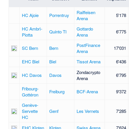
Raiffeisen
HC Ajoie
Porrentruy
5'178
Arena
HC Ambrì-
Gottardo
Quinto TI
6'775
Piotta
Arena
PostFinance
SC Bern
Bern
17'031
Arena
EHC Biel
Biel
Tissot Arena
6'436
Zondacrypto
HC Davos
Davos
6'795
Arena
Fribourg-
Freiburg
BCF-Arena
9'372
Gottéron
Genève-
Servette
Genf
Les Vernets
7'285
HC
EHC Kloten
Kloten
Swiss Arena
7'624