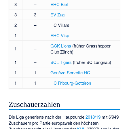
3
–
EHC Biel
3
3
EV Zug
2
–
HC Villars
1
–
EHC Visp
GCK Lions
(früher Grasshopper
1
–
Club Zürich)
1
–
SCL Tigers
(früher SC Langnau)
1
1
Genève-Servette HC
1
1
HC Fribourg-Gottéron
Zuschauerzahlen
Die Liga generierte nach der Hauptrunde
2018/19
mit 6'949
Zuschauern pro Partie europaweit den höchsten
Zuschauerschnitt aller Ligen vor der
KHL
(6'397) sowie der