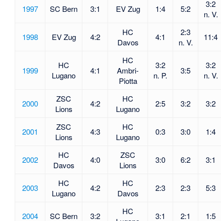
3:2
1997
SC Bern
3:1
EV Zug
1:4
5:2
n. V.
HC
2:3
1998
EV Zug
4:2
4:1
11:4
Davos
n. V.
HC
HC
3:2
3:2
1999
4:1
Ambri-
3:5
Lugano
n. P.
n. V.
Piotta
ZSC
HC
2000
4:2
2:5
3:2
3:2
Lions
Lugano
ZSC
HC
2001
4:3
0:3
3:0
1:4
Lions
Lugano
HC
ZSC
2002
4:0
3:0
6:2
3:1
Davos
Lions
HC
HC
2003
4:2
2:3
2:3
5:3
Lugano
Davos
HC
2004
SC Bern
3:2
3:1
2:1
1:5