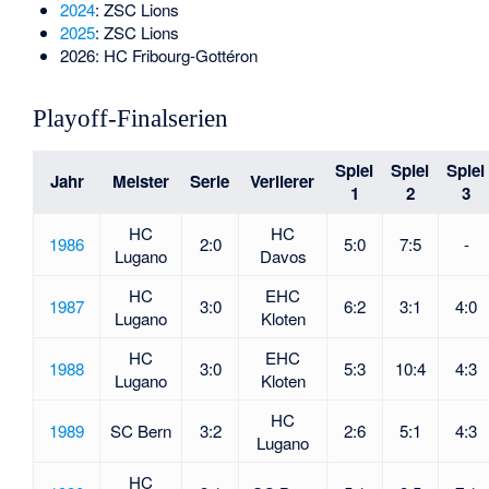
2024
: ZSC Lions
2025
: ZSC Lions
2026
: HC Fribourg-Gottéron
Playoff-Finalserien
Spiel
Spiel
Spiel
Jahr
Meister
Serie
Verlierer
1
2
3
HC
HC
1986
2:0
5:0
7:5
-
Lugano
Davos
HC
EHC
1987
3:0
6:2
3:1
4:0
Lugano
Kloten
HC
EHC
1988
3:0
5:3
10:4
4:3
Lugano
Kloten
HC
1989
SC Bern
3:2
2:6
5:1
4:3
Lugano
HC