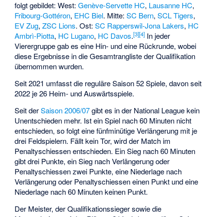
folgt gebildet: West:
Genève-Servette HC
,
Lausanne HC
,
Fribourg-Gottéron
,
EHC Biel
. Mitte:
SC Bern
,
SCL Tigers
,
EV Zug
,
ZSC Lions
. Ost:
SC Rapperswil-Jona Lakers
,
HC
[
3
]
[
4
]
Ambrì-Piotta
,
HC Lugano
,
HC Davos
.
In jeder
Vierergruppe gab es eine Hin- und eine Rückrunde, wobei
diese Ergebnisse in die Gesamtrangliste der Qualifikation
übernommen wurden.
Seit 2021 umfasst die reguläre Saison 52 Spiele, davon seit
2022 je 26 Heim- und Auswärtsspiele.
Seit der
Saison 2006/07
gibt es in der National League kein
Unentschieden mehr. Ist ein Spiel nach 60 Minuten nicht
entschieden, so folgt eine fünfminütige Verlängerung mit je
drei Feldspielern. Fällt kein Tor, wird der Match im
Penaltyschiessen entschieden. Ein Sieg nach 60 Minuten
gibt drei Punkte, ein Sieg nach Verlängerung oder
Penaltyschiessen zwei Punkte, eine Niederlage nach
Verlängerung oder Penaltyschiessen einen Punkt und eine
Niederlage nach 60 Minuten keinen Punkt.
Der Meister, der Qualifikationssieger sowie die