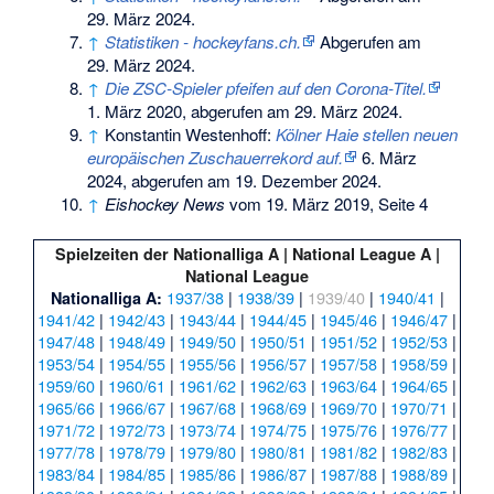
29. März 2024
.
↑
Statistiken - hockeyfans.ch.
Abgerufen am
29. März 2024
.
↑
Die ZSC-Spieler pfeifen auf den Corona-Titel.
1. März 2020,
abgerufen am 29. März 2024
.
↑
Konstantin Westenhoff:
Kölner Haie stellen neuen
europäischen Zuschauerrekord auf.
6. März
2024,
abgerufen am 19. Dezember 2024
.
↑
Eishockey News
vom 19. März 2019, Seite 4
Spielzeiten der
Nationalliga A | National League A |
National League
1937/38
|
1938/39
|
1939/40
|
1940/41
|
Nationalliga A:
1941/42
|
1942/43
|
1943/44
|
1944/45
|
1945/46
|
1946/47
|
1947/48
|
1948/49
|
1949/50
|
1950/51
|
1951/52
|
1952/53
|
1953/54
|
1954/55
|
1955/56
|
1956/57
|
1957/58
|
1958/59
|
1959/60
|
1960/61
|
1961/62
|
1962/63
|
1963/64
|
1964/65
|
1965/66
|
1966/67
|
1967/68
|
1968/69
|
1969/70
|
1970/71
|
1971/72
|
1972/73
|
1973/74
|
1974/75
|
1975/76
|
1976/77
|
1977/78
|
1978/79
|
1979/80
|
1980/81
|
1981/82
|
1982/83
|
1983/84
|
1984/85
|
1985/86
|
1986/87
|
1987/88
|
1988/89
|