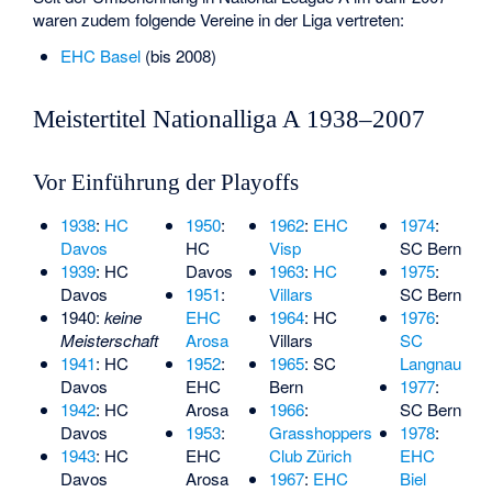
waren zudem folgende Vereine in der Liga vertreten:
EHC Basel
(bis 2008)
Meistertitel Nationalliga A 1938–2007
Vor Einführung der Playoffs
1938
:
HC
1950
:
1962
:
EHC
1974
:
Davos
HC
Visp
SC Bern
1939
: HC
Davos
1963
:
HC
1975
:
Davos
1951
:
Villars
SC Bern
1940:
keine
EHC
1964
: HC
1976
:
Meisterschaft
Arosa
Villars
SC
1941
: HC
1952
:
1965
: SC
Langnau
Davos
EHC
Bern
1977
:
1942
: HC
Arosa
1966
:
SC Bern
Davos
1953
:
Grasshoppers
1978
:
1943
: HC
EHC
Club Zürich
EHC
Davos
Arosa
1967
:
EHC
Biel