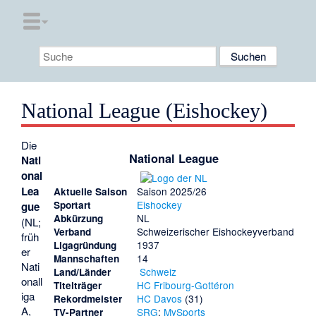
National League (Eishockey)
Die
National League
Nati
onal
Lea
Saison 2025/26
Aktuelle Saison
Eishockey
Sportart
gue
NL
Abkürzung
(NL;
Schweizerischer Eishockeyverband
Verband
früh
1937
Ligagründung
er
14
Mannschaften
Nati
Schweiz
Land/Länder
onall
HC Fribourg-Gottéron
Titelträger
iga
HC Davos
(31)
Rekordmeister
A,
SRG
;
MySports
TV-Partner