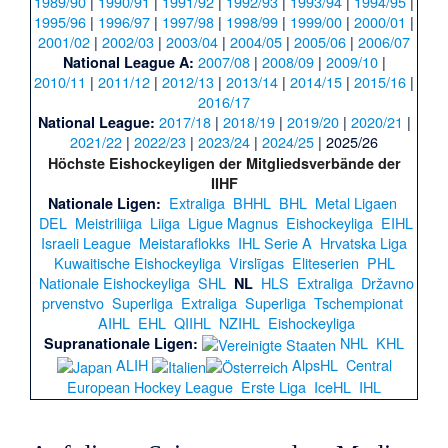
1989/90
|
1990/91
|
1991/92
|
1992/93
|
1993/94
|
1994/95
|
1995/96
|
1996/97
|
1997/98
|
1998/99
|
1999/00
|
2000/01
|
2001/02
|
2002/03
|
2003/04
|
2004/05
|
2005/06
|
2006/07
2007/08
|
2008/09
|
2009/10
|
National League A:
2010/11
|
2011/12
|
2012/13
|
2013/14
|
2014/15
|
2015/16
|
2016/17
2017/18
|
2018/19
|
2019/20
|
2020/21
|
National League:
2021/22
|
2022/23
|
2023/24
|
2024/25
|
2025/26
Höchste Eishockeyligen der Mitgliedsverbände der
IIHF
Extraliga
BHHL
BHL
Metal Ligaen
Nationale Ligen:
DEL
Meistriliiga
Liiga
Ligue Magnus
Eishockeyliga
EIHL
Israeli League
Meistaraflokks
IHL Serie A
Hrvatska Liga
Kuwaitische Eishockeyliga
Virslīgas
Eliteserien
PHL
Nationale Eishockeyliga
SHL
HLS
Extraliga
Državno
NL
prvenstvo
Superliga
Extraliga
Superliga
Tschempionat
AIHL
EHL
QIIHL
NZIHL
Eishockeyliga
NHL
KHL
Supranationale Ligen:
ALIH
AlpsHL
Central
European Hockey League
Erste Liga
IceHL
IHL