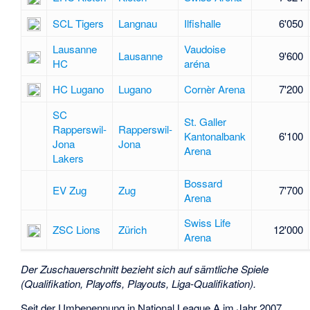
SCL Tigers
Langnau
Ilfishalle
6'050
Lausanne
Vaudoise
Lausanne
9'600
HC
aréna
HC Lugano
Lugano
Cornèr Arena
7'200
SC
St. Galler
Rapperswil-
Rapperswil-
Kantonalbank
6'100
Jona
Jona
Arena
Lakers
Bossard
EV Zug
Zug
7'700
Arena
Swiss Life
ZSC Lions
Zürich
12'000
Arena
Der Zuschauerschnitt bezieht sich auf sämtliche Spiele
(Qualifikation, Playoffs, Playouts, Liga-Qualifikation).
Seit der Umbenennung in National League A im Jahr 2007