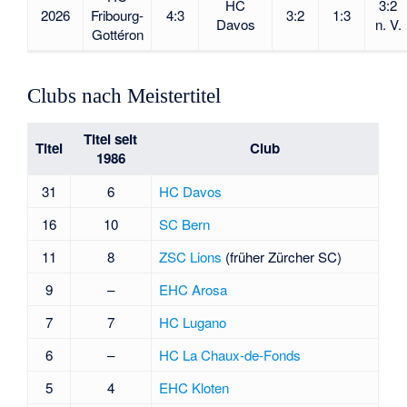
HC
3:2
2026
Fribourg-
4:3
3:2
1:3
Davos
n. V.
Gottéron
Clubs nach Meistertitel
Titel seit
Titel
Club
1986
31
6
HC Davos
16
10
SC Bern
11
8
ZSC Lions
(früher Zürcher SC)
9
–
EHC Arosa
7
7
HC Lugano
6
–
HC La Chaux-de-Fonds
5
4
EHC Kloten