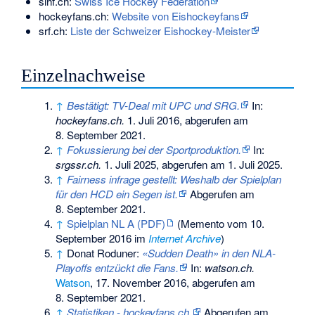
sihf.ch:
Swiss Ice Hockey Federation
hockeyfans.ch:
Website von Eishockeyfans
srf.ch:
Liste der Schweizer Eishockey-Meister
Einzelnachweise
↑
Bestätigt: TV-Deal mit UPC und SRG.
In:
hockeyfans.ch.
1. Juli 2016,
abgerufen am
8. September 2021
.
↑
Fokussierung bei der Sportproduktion.
In:
srgssr.ch.
1. Juli 2025,
abgerufen am 1. Juli 2025
.
↑
Fairness infrage gestellt: Weshalb der Spielplan
für den HCD ein Segen ist.
Abgerufen am
8. September 2021
.
↑
Spielplan NL A (PDF)
(
Memento
vom 10.
September 2016 im
Internet Archive
)
↑
Donat Roduner:
«Sudden Death» in den NLA-
Playoffs entzückt die Fans.
In:
watson.ch.
Watson
, 17. November 2016,
abgerufen am
8. September 2021
.
↑
Statistiken - hockeyfans.ch.
Abgerufen am