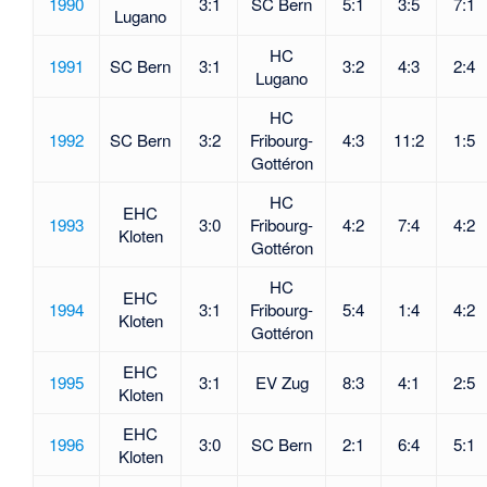
1990
3:1
SC Bern
5:1
3:5
7:1
Lugano
HC
1991
SC Bern
3:1
3:2
4:3
2:4
Lugano
HC
1992
SC Bern
3:2
Fribourg-
4:3
11:2
1:5
Gottéron
HC
EHC
1993
3:0
Fribourg-
4:2
7:4
4:2
Kloten
Gottéron
HC
EHC
1994
3:1
Fribourg-
5:4
1:4
4:2
Kloten
Gottéron
EHC
1995
3:1
EV Zug
8:3
4:1
2:5
Kloten
EHC
1996
3:0
SC Bern
2:1
6:4
5:1
Kloten