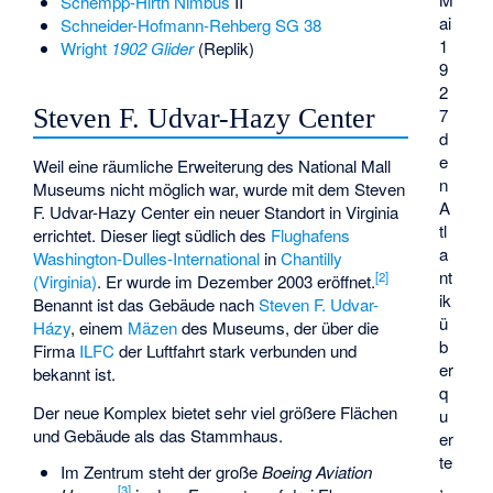
Schempp-Hirth Nimbus
II
ai
Schneider-Hofmann-Rehberg SG 38
1
Wright
1902 Glider
(Replik)
9
2
Steven F. Udvar-Hazy Center
7
d
e
Weil eine räumliche Erweiterung des National Mall
n
Museums nicht möglich war, wurde mit dem Steven
A
F. Udvar-Hazy Center ein neuer Standort in Virginia
tl
errichtet. Dieser liegt südlich des
Flughafens
a
Washington-Dulles-International
in
Chantilly
nt
[
2
]
(Virginia)
. Er wurde im Dezember 2003 eröffnet.
ik
Benannt ist das Gebäude nach
Steven F. Udvar-
ü
Házy
, einem
Mäzen
des Museums, der über die
b
Firma
ILFC
der Luftfahrt stark verbunden und
er
bekannt ist.
q
Der neue Komplex bietet sehr viel größere Flächen
u
und Gebäude als das Stammhaus.
er
te
Im Zentrum steht der große
Boeing Aviation
,
[
3
]