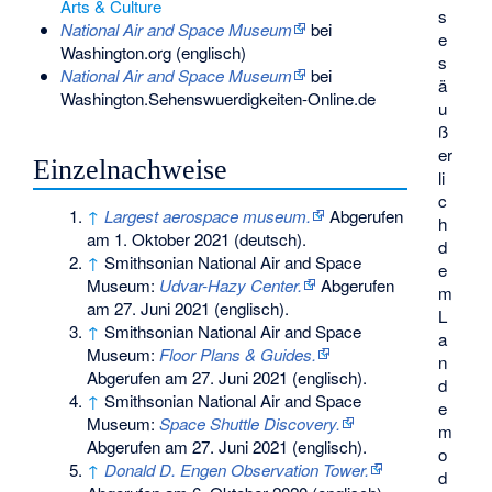
Arts & Culture
s
National Air and Space Museum
bei
e
Washington.org (englisch)
s
National Air and Space Museum
bei
ä
Washington.Sehenswuerdigkeiten-Online.de
u
ß
er
Einzelnachweise
li
c
↑
Largest aerospace museum.
Abgerufen
h
am 1. Oktober 2021
(deutsch).
d
↑
Smithsonian National Air and Space
e
Museum:
Udvar-Hazy Center.
Abgerufen
m
am 27. Juni 2021
(englisch).
L
↑
Smithsonian National Air and Space
a
Museum:
Floor Plans & Guides.
n
Abgerufen am 27. Juni 2021
(englisch).
d
↑
Smithsonian National Air and Space
e
Museum:
Space Shuttle Discovery.
m
Abgerufen am 27. Juni 2021
(englisch).
o
↑
Donald D. Engen Observation Tower.
d