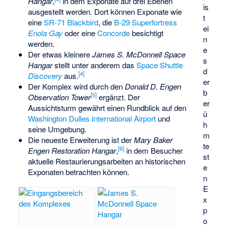
Hangar
,
in dem Exponate auf drei Ebenen
is
ausgestellt werden. Dort können Exponate wie
t
eine
SR-71 Blackbird
, die
B-29 Superfortress
ei
Enola Gay
oder eine
Concorde
besichtigt
n
werden.
e
Der etwas kleinere
James S. McDonnell Space
s
Hangar
stellt unter anderem das
Space Shuttle
d
[
4
]
Discovery
aus.
er
Der Komplex wird durch den
Donald D. Engen
b
[
5
]
Observation Tower
ergänzt. Der
er
Aussichtsturm gewährt einen Rundblick auf den
ü
Washington Dulles International Airport
und
h
seine Umgebung.
m
Die neueste Erweiterung ist der
Mary Baker
te
[
6
]
Engen Restoration Hangar
,
in dem Besucher
st
aktuelle Restaurierungsarbeiten an historischen
e
Exponaten betrachten können.
n
E
x
p
o