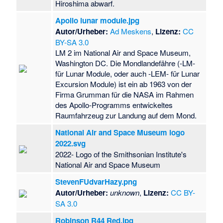
Hiroshima abwarf.
Apollo lunar module.jpg
Autor/Urheber:
Ad Meskens
,
Lizenz:
CC
BY-SA 3.0
LM 2 im National Air and Space Museum,
Washington DC. Die Mondlandefähre (-LM-
für Lunar Module, oder auch -LEM- für Lunar
Excursion Module) ist ein ab 1963 von der
Firma Grumman für die NASA im Rahmen
des Apollo-Programms entwickeltes
Raumfahrzeug zur Landung auf dem Mond.
National Air and Space Museum logo
2022.svg
2022- Logo of the Smithsonian Institute's
National Air and Space Museum
StevenFUdvarHazy.png
Autor/Urheber:
unknown
,
Lizenz:
CC BY-
SA 3.0
Robinson R44 Red.jpg