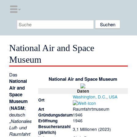
National Air and Space
Museum
Das
National Air and Space Museum
National
Air and
Daten
Space
Washington, D.C.
,
USA
Ort
Museum
(
NASM
;
Raumfahrtmuseum
Art
deutsch
1946
Gründungsdatum
1946
Eröffnung
„
Nationales
Besucheranzahl
Luft- und
3,1 Millionen (2023)
(jährlich)
Raumfahrt