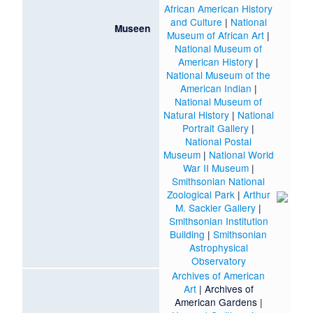
African American History
and Culture
|
National
Museen
Museum of African Art
|
National Museum of
American History
|
National Museum of the
American Indian
|
National Museum of
Natural History
|
National
Portrait Gallery
|
National Postal
Museum
|
National World
War II Museum
|
Smithsonian National
Zoological Park
|
Arthur
M. Sackler Gallery
|
Smithsonian Institution
Building
|
Smithsonian
Astrophysical
Observatory
Archives of American
Art
|
Archives of
American Gardens
|