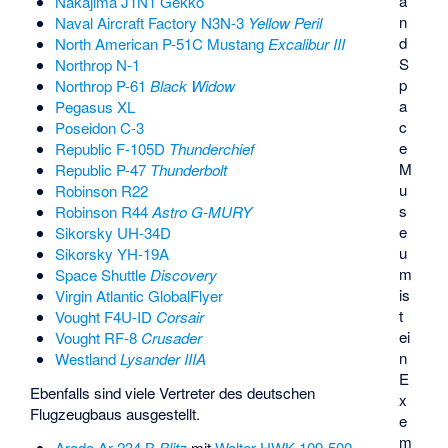
a
Nakajima J1N1 Gekko
n
Naval Aircraft Factory N3N-3
Yellow Peril
d
North American P-51C Mustang
Excalibur III
S
Northrop N-1
p
Northrop P-61
Black Widow
a
Pegasus XL
c
Poseidon C-3
e
Republic F-105D
Thunderchief
M
Republic P-47
Thunderbolt
u
Robinson R22
s
Robinson R44
Astro G-MURY
e
Sikorsky UH-34D
u
Sikorsky YH-19A
m
Space Shuttle
Discovery
is
Virgin Atlantic GlobalFlyer
t
Vought F4U-ID
Corsair
ei
Vought RF-8
Crusader
n
Westland
Lysander IIIA
E
Ebenfalls sind viele Vertreter des deutschen
x
Flugzeugbaus ausgestellt.
e
m
Arado Ar 234 B
Blitz
mit
Walter HWK 109-500