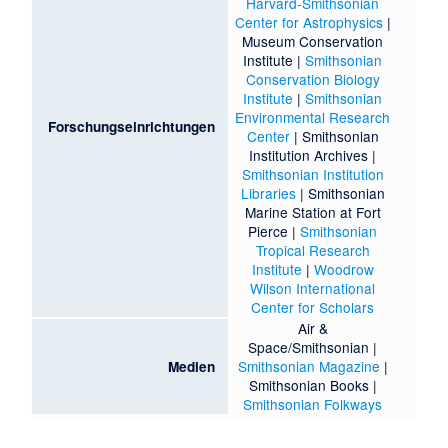
Harvard-Smithsonian
Center for Astrophysics
|
Museum Conservation
Institute
|
Smithsonian
Conservation Biology
Institute
|
Smithsonian
Environmental Research
Forschungseinrichtungen
Center
|
Smithsonian
Institution Archives
|
Smithsonian Institution
Libraries
|
Smithsonian
Marine Station at Fort
Pierce
|
Smithsonian
Tropical Research
Institute
|
Woodrow
Wilson International
Center for Scholars
Air &
Space/Smithsonian
|
Smithsonian Magazine
|
Medien
Smithsonian Books
|
Smithsonian Folkways