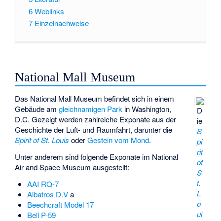
6
Weblinks
7
Einzelnachweise
National Mall Museum
Das National Mall Museum befindet sich in einem
Gebäude am
gleichnamigen Park
in Washington,
D
D.C. Gezeigt werden zahlreiche Exponate aus der
ie
Geschichte der Luft- und Raumfahrt, darunter die
S
Spirit of St. Louis
oder
Gestein vom Mond
.
pi
rit
Unter anderem sind folgende Exponate im National
of
Air and Space Museum ausgestellt:
S
t.
AAI RQ-7
L
Albatros D.V
a
o
Beechcraft Model 17
ui
Bell P-59