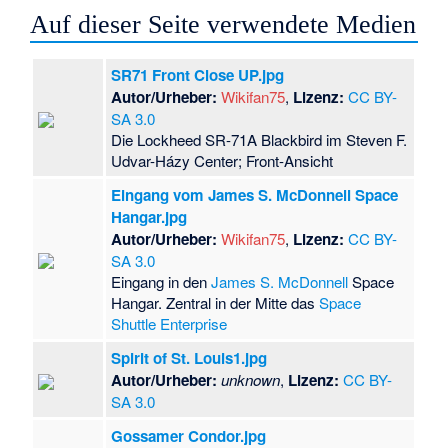
Auf dieser Seite verwendete Medien
SR71 Front Close UP.jpg
Autor/Urheber:
Wikifan75
,
Lizenz:
CC BY-
SA 3.0
Die Lockheed SR-71A Blackbird im Steven F.
Udvar-Házy Center; Front-Ansicht
Eingang vom James S. McDonnell Space
Hangar.jpg
Autor/Urheber:
Wikifan75
,
Lizenz:
CC BY-
SA 3.0
Eingang in den
James S. McDonnell
Space
Hangar. Zentral in der Mitte das
Space
Shuttle Enterprise
Spirit of St. Louis1.jpg
Autor/Urheber:
unknown
,
Lizenz:
CC BY-
SA 3.0
Gossamer Condor.jpg