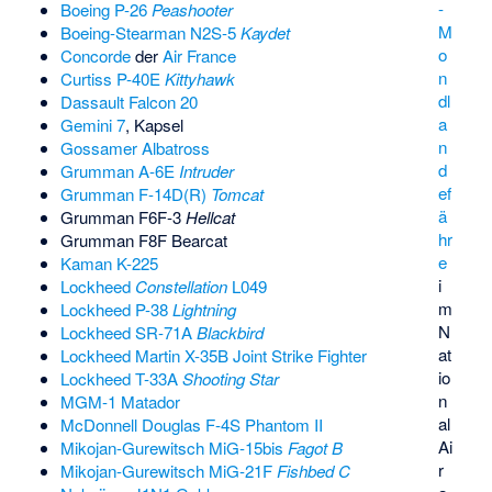
-
Boeing P-26
Peashooter
M
Boeing-Stearman N2S-5
Kaydet
o
Concorde
der
Air France
n
Curtiss P-40E
Kittyhawk
dl
Dassault Falcon 20
a
Gemini 7
, Kapsel
n
Gossamer Albatross
d
Grumman A-6E
Intruder
ef
Grumman F-14D(R)
Tomcat
ä
Grumman F6F-3
Hellcat
hr
Grumman F8F Bearcat
e
Kaman K-225
i
Lockheed
Constellation
L049
m
Lockheed P-38
Lightning
N
Lockheed SR-71A
Blackbird
at
Lockheed Martin X-35B Joint Strike Fighter
io
Lockheed T-33A
Shooting Star
n
MGM-1 Matador
al
McDonnell Douglas F-4S Phantom II
Ai
Mikojan-Gurewitsch MiG-15bis
Fagot B
r
Mikojan-Gurewitsch MiG-21F
Fishbed C