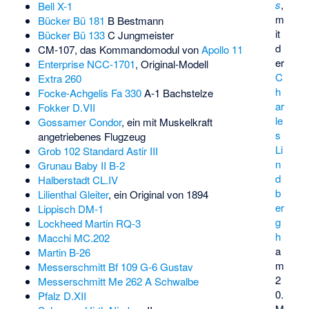
s
,
Bell X-1
m
Bücker Bü 181
B Bestmann
it
Bücker Bü 133
C Jungmeister
d
CM-107
, das Kommandomodul von
Apollo 11
er
Enterprise NCC-1701
, Original-Modell
C
Extra 260
h
Focke-Achgelis Fa 330
A-1 Bachstelze
ar
Fokker D.VII
le
Gossamer Condor
, ein mit Muskelkraft
s
angetriebenes Flugzeug
Li
Grob 102 Standard Astir III
n
Grunau Baby II B-2
d
Halberstadt CL.IV
b
Lilienthal Gleiter
, ein Original von 1894
er
Lippisch DM-1
g
Lockheed Martin RQ-3
h
Macchi MC.202
a
Martin B-26
m
Messerschmitt Bf 109 G-6 Gustav
2
Messerschmitt Me 262 A Schwalbe
0.
Pfalz D.XII
M