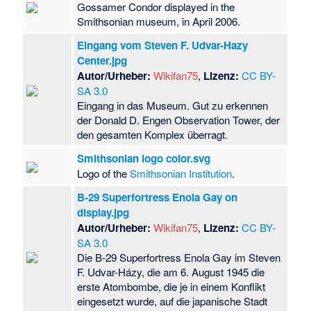
Gossamer Condor displayed in the
Smithsonian museum, in April 2006.
Eingang vom Steven F. Udvar-Hazy
Center.jpg
Autor/Urheber:
Wikifan75
,
Lizenz:
CC BY-
SA 3.0
Eingang in das Museum. Gut zu erkennen
der Donald D. Engen Observation Tower, der
den gesamten Komplex überragt.
Smithsonian logo color.svg
Logo of the
Smithsonian Institution
.
B-29 Superfortress Enola Gay on
display.jpg
Autor/Urheber:
Wikifan75
,
Lizenz:
CC BY-
SA 3.0
Die B-29 Superfortress Enola Gay im Steven
F. Udvar-Házy, die am 6. August 1945 die
erste Atombombe, die je in einem Konflikt
eingesetzt wurde, auf die japanische Stadt