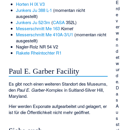
E
Horten H IX V3
rd
Junkers Ju 388 L-1
(momentan nicht
e
ausgestellt)
v
Junkers Ju 52/3m
(
CASA
352L)
er
Messerschmitt Me 163
Komet
w
Messerschmitt Me 410A-3/U1
(momentan nicht
e
ausgestellt)
n
Nagler-Rolz NR 54 V2
d
Rakete Rheintochter R1
et
w
ur
Paul E. Garber Facility
d
e.
Es gibt noch einen weiteren Standort des Museums,
D
den
Paul E. Garber
-Komplex in Suitland-Silver Hill,
a
Maryland.
s
A
Hier werden Exponate aufgearbeitet und gelagert, er
u
ist für die Öffentlichkeit nicht mehr geöffnet.
s
st