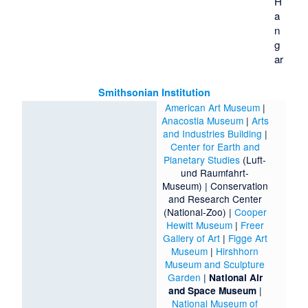
H
a
n
g
ar
Smithsonian Institution
American Art Museum
|
Anacostia Museum
|
Arts
and Industries Building
|
Center for Earth and
Planetary Studies
(Luft-
und Raumfahrt-
Museum) |
Conservation
and Research Center
(National-Zoo) |
Cooper
Hewitt Museum
|
Freer
Gallery of Art
|
Figge Art
Museum
|
Hirshhorn
Museum and Sculpture
Garden
|
National Air
|
and Space Museum
National Museum of