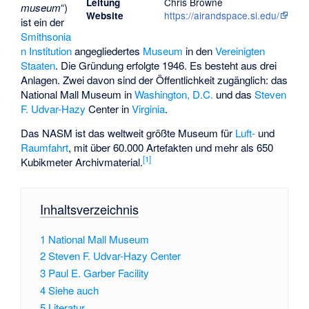
Chris Browne
Leitung
museum
“)
https://airandspace.si.edu/
Website
ist ein der
Smithsonia
n Institution
angegliedertes
Museum
in den
Vereinigten
Staaten
. Die Gründung erfolgte 1946. Es besteht aus drei
Anlagen. Zwei davon sind der Öffentlichkeit zugänglich: das
National Mall Museum in
Washington, D.C.
und das
Steven
F. Udvar-Hazy
Center in
Virginia
.
Das NASM ist das weltweit größte Museum für
Luft-
und
Raumfahrt
, mit über 60.000 Artefakten und mehr als 650
[
1
]
Kubikmeter Archivmaterial.
Inhaltsverzeichnis
1
National Mall Museum
2
Steven F. Udvar-Hazy Center
3
Paul E. Garber Facility
4
Siehe auch
5
Literatur