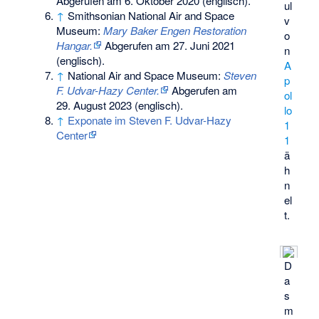
Abgerufen am 6. Oktober 2020
(englisch).
ul
↑
Smithsonian National Air and Space
v
Museum:
Mary Baker Engen Restoration
o
Hangar.
Abgerufen am 27. Juni 2021
n
(englisch).
A
↑
National Air and Space Museum:
Steven
p
F. Udvar-Hazy Center.
Abgerufen am
ol
29. August 2023
(englisch).
lo
↑
Exponate im Steven F. Udvar-Hazy
1
Center
1
ä
h
n
el
t.
D
a
s
m