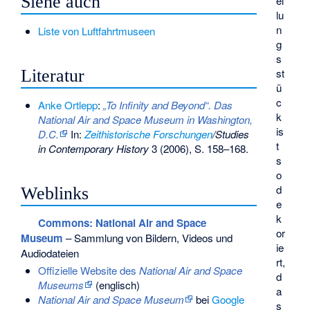
Siehe auch
el
lu
n
Liste von Luftfahrtmuseen
g
s
st
Literatur
ü
c
Anke Ortlepp
:
„To Infinity and Beyond“. Das
k
National Air and Space Museum in Washington,
is
D.C.
In:
Zeithistorische Forschungen
/Studies
t
in Contemporary History
3 (2006), S. 158–168.
s
o
d
Weblinks
e
k
Commons
: National Air and Space
or
Museum
– Sammlung von Bildern, Videos und
ie
Audiodateien
rt,
Offizielle Website des
National Air and Space
d
Museums
(englisch)
a
National Air and Space Museum
bei
Google
s