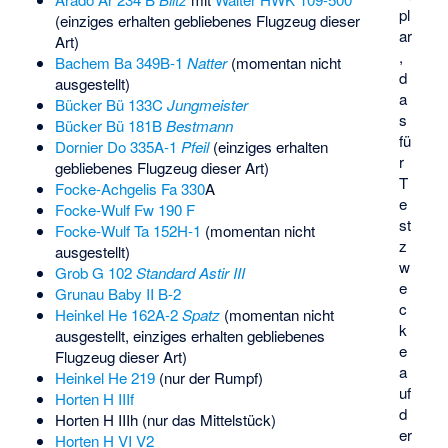
pl
(einziges erhalten gebliebenes Flugzeug dieser
ar
Art)
,
Bachem Ba 349B-1
Natter
(momentan nicht
d
ausgestellt)
a
Bücker Bü 133C
Jungmeister
s
Bücker Bü 181B
Bestmann
fü
Dornier Do 335A-1
Pfeil
(einziges erhalten
r
gebliebenes Flugzeug dieser Art)
T
Focke-Achgelis Fa 330
A
e
Focke-Wulf Fw 190 F
st
Focke-Wulf Ta 152H-1
(momentan nicht
z
ausgestellt)
w
Grob G 102
Standard Astir III
e
Grunau Baby II B-2
c
Heinkel He 162A-2
Spatz
(momentan nicht
k
ausgestellt, einziges erhalten gebliebenes
e
Flugzeug dieser Art)
a
Heinkel He 219
(nur der Rumpf)
uf
Horten H IIIf
d
Horten H IIIh (nur das Mittelstück)
er
Horten H VI V2