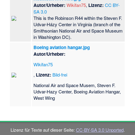
Autor/Urheber:
Wikifan75
,
Lizenz:
CC BY-
SA 3.0
This is the Robinson R44 within the Steven F.
Udvar-Házy Center in Virginia (branch of the
Smithsonian National Air and Space Museum
in Washington DC).
Boeing aviation hangar.jpg
Autor/Urheber:
Wikifan75
,
Lizenz:
Bild-frei
National Air and Space Musem, Steven F.
Udvar-Hazy Center, Boeing Aviation Hangar,
West Wing
Lizenz für Texte auf dieser Seite:
CC-BY-SA 3.0 Unported
.