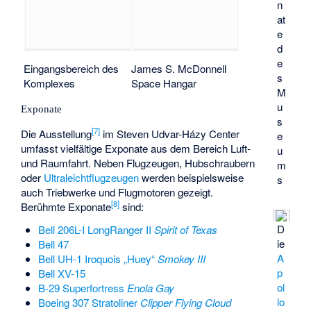
n
at
e
d
e
Eingangsbereich des
James S. McDonnell
s
Komplexes
Space Hangar
M
u
Exponate
s
[
7
]
Die Ausstellung
im Steven Udvar-Házy Center
e
umfasst vielfältige Exponate aus dem Bereich Luft-
u
und Raumfahrt. Neben Flugzeugen, Hubschraubern
m
oder
Ultraleichtflugzeugen
werden beispielsweise
s
auch Triebwerke und Flugmotoren gezeigt.
[
8
]
Berühmte Exponate
sind:
D
Bell 206L-I LongRanger II
Spirit of Texas
ie
Bell 47
A
Bell UH-1 Iroquois „Huey“
Smokey III
p
Bell XV-15
ol
B-29 Superfortress
Enola Gay
lo
Boeing 307 Stratoliner
Clipper Flying Cloud