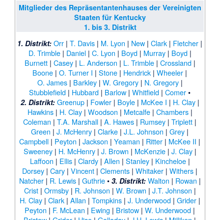
Mitglieder des Repräsentantenhauses der Vereinigten
Staaten für Kentucky
1. bis 3. Distrikt
Orr
|
T. Davis
|
M. Lyon
|
New
|
Clark
|
Fletcher
|
1. Distrikt:
D. Trimble
|
Daniel
|
C. Lyon
|
Boyd
|
Murray
|
Boyd
|
Burnett
|
Casey
|
L. Anderson
|
L. Trimble
|
Crossland
|
Boone
|
O. Turner I
|
Stone
|
Hendrick
|
Wheeler
|
O. James
|
Barkley
|
W. Gregory
|
N. Gregory
|
Stubblefield
|
Hubbard
|
Barlow
|
Whitfield
|
Comer
•
Greenup
|
Fowler
|
Boyle
|
McKee I
|
H. Clay
|
2. Distrikt:
Hawkins
|
H. Clay
|
Woodson
|
Metcalfe
|
Chambers
|
Coleman
|
T.A. Marshall
|
A. Hawes
|
Rumsey
|
Triplett
|
Green
|
J. McHenry
|
Clarke
|
J.L. Johnson
|
Grey
|
Campbell
|
Peyton
|
Jackson
|
Yeaman
|
Ritter
|
McKee II
|
Sweeney
|
H. McHenry
|
J. Brown
|
McKenzie
|
J. Clay
|
Laffoon
|
Ellis
|
Clardy
|
Allen
|
Stanley
|
Kincheloe
|
Dorsey
|
Cary
|
Vincent
|
Clements
|
Whitaker
|
Withers
|
Natcher
|
R. Lewis
|
Guthrie
•
Walton
|
Rowan
|
3. Distrikt:
Crist
|
Ormsby
|
R. Johnson
|
W. Brown
|
J.T. Johnson
|
H. Clay
|
Clark
|
Allan
|
Tompkins
|
J. Underwood
|
Grider
|
Peyton
|
F. McLean
|
Ewing
|
Bristow
|
W. Underwood
|
Bristow
|
Grider
|
Hise
|
Golladay
|
J.H. Lewis
|
Milliken
|