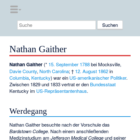
Nathan Gaither
Nathan Gaither
(*
15. September
1788
bei
Mocksville
,
Davie County
,
North Carolina
; †
12. August
1862
in
Columbia
,
Kentucky
) war ein
US-amerikanischer
Politiker
.
Zwischen 1829 und 1833 vertrat er den
Bundesstaat
Kentucky im
US-Repräsentantenhaus
.
Werdegang
Nathan Gaither besuchte nach der Vorschule das
Bardstown College
. Nach einem anschließenden
Medizinstudium am
Jefferson Medical College
und seiner