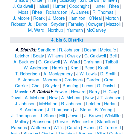
J. Caldwell
|
Halsell
|
Hunter
|
Goodnight
|
Hunter
|
Rhea
|
Moss
|
Rhea
|
Richardson
|
A. James
|
R. Thomas
|
J. Moore
|
Roark
|
J. Moore
|
Hamilton
|
O’Neal
|
Morton
|
Robsion Jr.
|
Burke
|
Snyder
|
Farnsley
|
Cowger
|
Mazzoli
|
M. Ward
|
Northup
|
Yarmuth
|
McGarvey
4. bis 6. Distrikt
Sandford
|
R. Johnson
|
Desha
|
Metcalfe
|
4. Distrikt:
Letcher
|
Beaty
|
Williams
|
Owsley
|
G. Caldwell
|
Bell
|
A. Buckner
|
G. Caldwell
|
W. Ward
|
Chrisman
|
Talbott
|
W. Anderson
|
Harding
|
Knott
|
Read
|
Knott
|
T. Robertson
|
A. Montgomery
|
J.W. Lewis
|
D. Smith
|
B. Johnson
|
Moorman
|
Craddock
|
Carden
|
Creal
|
Carrier
|
Chelf
|
Snyder
|
Bunning
|
Lucas
|
G. Davis II
|
Massie
•
Fowler
|
Howard
|
Barry
|
H. Clay
|
5. Distrikt:
Duval
|
A. McLean
|
New
|
A. McLean
|
New
|
J.T. Johnson
|
J. Johnson
|
McHatton
|
R. Johnson
|
Letcher
|
Harlan
|
S. Anderson
|
J. Thompson
|
J. Stone
|
B. Young
|
J. Thompson
|
J. Stone
|
Hill
|
Jewett
|
J. Brown
|
Wickliffe
|
Mallory
|
Rousseau
|
Grover
|
Winchester
|
Standiford
|
Parsons
|
Watterson
|
Willis
|
Caruth
|
Evans
|
O. Turner II
|
Irwin
|
Sherley
|
Ogden
|
Thatcher
|
Spence
|
Siler
|
Carter
|