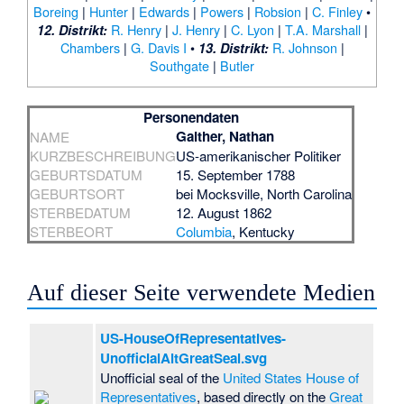
Boreing
|
Hunter
|
Edwards
|
Powers
|
Robsion
|
C. Finley
•
R. Henry
|
J. Henry
|
C. Lyon
|
T.A. Marshall
|
12. Distrikt:
Chambers
|
G. Davis I
•
R. Johnson
|
13. Distrikt:
Southgate
|
Butler
Personendaten
Gaither, Nathan
NAME
KURZBESCHREIBUNG
US-amerikanischer Politiker
GEBURTSDATUM
15. September 1788
GEBURTSORT
bei
Mocksville
, North Carolina
STERBEDATUM
12. August 1862
STERBEORT
Columbia
, Kentucky
Auf dieser Seite verwendete Medien
US-HouseOfRepresentatives-
UnofficialAltGreatSeal.svg
Unofficial seal of the
United States House of
Representatives
, based directly on the
Great