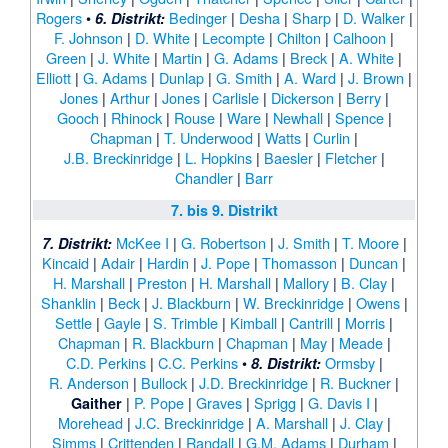
Rogers
•
Bedinger
|
Desha
|
Sharp
|
D. Walker
|
6. Distrikt:
F. Johnson
|
D. White
|
Lecompte
|
Chilton
|
Calhoon
|
Green
|
J. White
|
Martin
|
G. Adams
|
Breck
|
A. White
|
Elliott
|
G. Adams
|
Dunlap
|
G. Smith
|
A. Ward
|
J. Brown
|
Jones
|
Arthur
|
Jones
|
Carlisle
|
Dickerson
|
Berry
|
Gooch
|
Rhinock
|
Rouse
|
Ware
|
Newhall
|
Spence
|
Chapman
|
T. Underwood
|
Watts
|
Curlin
|
J.B. Breckinridge
|
L. Hopkins
|
Baesler
|
Fletcher
|
Chandler
|
Barr
7. bis 9. Distrikt
McKee I
|
G. Robertson
|
J. Smith
|
T. Moore
|
7. Distrikt:
Kincaid
|
Adair
|
Hardin
|
J. Pope
|
Thomasson
|
Duncan
|
H. Marshall
|
Preston
|
H. Marshall
|
Mallory
|
B. Clay
|
Shanklin
|
Beck
|
J. Blackburn
|
W. Breckinridge
|
Owens
|
Settle
|
Gayle
|
S. Trimble
|
Kimball
|
Cantrill
|
Morris
|
Chapman
|
R. Blackburn
|
Chapman
|
May
|
Meade
|
C.D. Perkins
|
C.C. Perkins
•
Ormsby
|
8. Distrikt:
R. Anderson
|
Bullock
|
J.D. Breckinridge
|
R. Buckner
|
|
P. Pope
|
Graves
|
Sprigg
|
G. Davis I
|
Gaither
Morehead
|
J.C. Breckinridge
|
A. Marshall
|
J. Clay
|
Simms
|
Crittenden
|
Randall
|
G.M. Adams
|
Durham
|