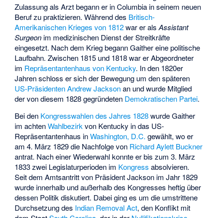
Zulassung als Arzt begann er in Columbia in seinem neuen
Beruf zu praktizieren. Während des
Britisch-
Amerikanischen Krieges von 1812
war er als
Assistant
Surgeon
im medizinischen Dienst der Streitkräfte
eingesetzt. Nach dem Krieg begann Gaither eine politische
Laufbahn. Zwischen 1815 und 1818 war er Abgeordneter
im
Repräsentantenhaus von Kentucky
. In den 1820er
Jahren schloss er sich der Bewegung um den späteren
US-Präsidenten
Andrew Jackson
an und wurde Mitglied
der von diesem 1828 gegründeten
Demokratischen Partei
.
Bei den
Kongresswahlen des Jahres 1828
wurde Gaither
im achten
Wahlbezirk
von Kentucky in das US-
Repräsentantenhaus in
Washington, D.C.
gewählt, wo er
am 4. März 1829 die Nachfolge von
Richard Aylett Buckner
antrat. Nach einer Wiederwahl konnte er bis zum 3. März
1833 zwei Legislaturperioden im
Kongress
absolvieren.
Seit dem Amtsantritt von Präsident Jackson im Jahr 1829
wurde innerhalb und außerhalb des Kongresses heftig über
dessen Politik diskutiert. Dabei ging es um die umstrittene
Durchsetzung des
Indian Removal Act
, den Konflikt mit
dem Staat
South Carolina
, der in der
Nullifikationskrise