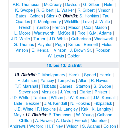
P.B. Thompson
|
McCreary
|
Davison
|
G. Gilbert
|
Helm
|
K. Swope
|
R. Gilbert
|
L. Walker
|
R. Gilbert
|
Vinson
|
Bates
|
Golden
|
Siler
•
S. Hopkins
|
Taul
|
9. Distrikt:
Quarles
|
T. Montgomery
|
Wickliffe
|
Love
|
J. White
|
French
|
Trumbo
|
French
|
Mason
|
Cox
|
Mason
|
L. Moore
|
Wadsworth
|
McKee II
|
Rice
|
G.M. Adams
|
J.D. White
|
Turner
|
J.D. White
|
Culbertson
|
Wadsworth
|
G. Thomas
|
Paynter
|
Pugh
|
Kehoe
|
Bennett
|
Fields
|
Vinson
|
E. Kendall
|
Vinson
|
J. Brown Sr.
|
Robsion
|
W. Lewis
|
Golden
10. bis 13. Distrikt
T. Montgomery
|
Hardin
|
Speed
|
Hardin
|
10. Distrikt:
F. Johnson
|
Yancey
|
Tompkins
|
Allan
|
R. Hawes
|
T.F. Marshall
|
Tibbatts
|
Gaines
|
Stanton
|
S. Swope
|
Stevenson
|
Menzies
|
J. Young
|
Clarke
|
Phister
|
J.D. White
|
Taulbee
|
Wilson
|
J.W. Kendall
|
J.M. Kendall
|
Lisle
|
Beckner
|
J.M. Kendall
|
N. Hopkins
|
Fitzpatrick
|
J.B. White
|
F. Hopkins
|
J. Langley
|
Kirk
|
K. Langley
|
May
•
P. Thompson
|
W. Young
|
Calhoon
|
11. Distrikt:
Chilton
|
A. Hawes
|
A. Davis
|
French
|
Menefee
|
Andrews
|
Wolford
|
H. Finley
|
Wilson
|
S. Adams
|
Colson
|