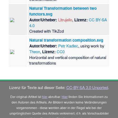
Natural Transformation between two
functors.svg
Autor/Urheber:
Lltrujello
,
Lizenz:
CC BY-SA
4.0
Created with TikZcd
Natural transformation composition.svg
Autor/Urheber:
Petr Kadlec
, using work by
Theon
,
Lizenz:
CC0
Horizontal and vertical composition of natural
transformations
Lizenz für Texte auf dieser Seite:
CC-BY-SA 3.0 Unported
.
Der original-Artikel ist
hier
abrufbar.
Hier
finden Sie Informationen zu
den Autoren des Artikels. An Bildern wurden keine Veränderungen
vorgenommen - diese werden aber in der Regel wie bei der
ursprünglichen Quelle des Artikels verkleinert, d.h. als Vorschaubilder