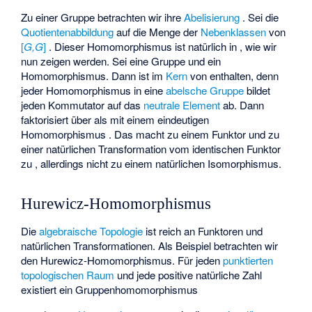
Zu einer Gruppe
betrachten wir ihre
Abelisierung
. Sei
die
Quotientenabbildung
auf die Menge der
Nebenklassen
von
[
G,G
]
. Dieser Homomorphismus ist natürlich in
, wie wir
nun zeigen werden. Sei
eine Gruppe und
ein
Homomorphismus. Dann ist
im
Kern
von
enthalten, denn
jeder Homomorphismus in eine
abelsche Gruppe
bildet
jeden Kommutator auf das
neutrale Element
ab. Dann
faktorisiert
über
als
mit einem eindeutigen
Homomorphismus
. Das macht
zu einem Funktor und
zu
einer natürlichen Transformation vom identischen Funktor
zu
, allerdings nicht zu einem natürlichen Isomorphismus.
Hurewicz-Homomorphismus
Die
algebraische Topologie
ist reich an Funktoren und
natürlichen Transformationen. Als Beispiel betrachten wir
den
Hurewicz-Homomorphismus
. Für jeden
punktierten
topologischen Raum
und jede positive natürliche Zahl
existiert ein Gruppenhomomorphismus