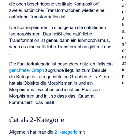
die oben beschriebene vertikale Komposition)
at
zweier natürlicher Transformationen wieder eine
ur
natürliche Transformation ist.
al
tr
Die Isomorphismen in
sind genau die natürlichen
a
Isomorphismen. Das heißt eine natürliche
n
Transformation
ist genau dann ein Isomorphismus,
sf
wenn es eine natürliche Transformation
gibt mit
und
or
.
m
at
Die Funktorkategorie
ist besonders nützlich, falls
ein
io
gerichteter Graph
zugrunde liegt. Ist zum Beispiel
n
die Kategorie zum gerichteten Graphen „• → •“, so
s
hat
als Objekte die Morphismen in
und ein
Morphismus zwischen
und
in
ist ein Paar von
Morphismen
und
in
, so dass das „Quadrat
kommutiert“, das heißt
.
Cat als 2-Kategorie
Allgemein hat man die
2-Kategorie
mit