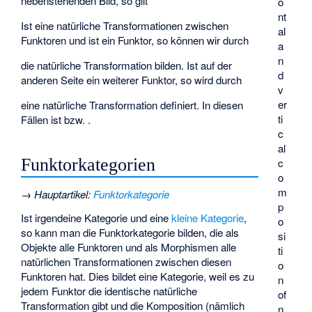
nebenstehenden Bild, so gilt
o
nt
Ist
eine natürliche Transformationen zwischen
al
Funktoren
und ist
ein Funktor, so können wir durch
a
n
die natürliche Transformation
bilden. Ist auf der
d
anderen Seite
ein weiterer Funktor, so wird durch
v
er
eine natürliche Transformation
definiert. In diesen
ti
Fällen ist
bzw.
.
c
al
Funktorkategorien
c
o
m
→
Hauptartikel
:
Funktorkategorie
p
Ist
irgendeine Kategorie und
eine
kleine Kategorie
,
o
so kann man die Funktorkategorie
bilden, die als
si
Objekte alle Funktoren
und als Morphismen alle
ti
natürlichen Transformationen zwischen diesen
o
Funktoren hat. Dies bildet eine Kategorie, weil es zu
n
jedem Funktor
die identische natürliche
of
Transformation
gibt und die Komposition (nämlich
n