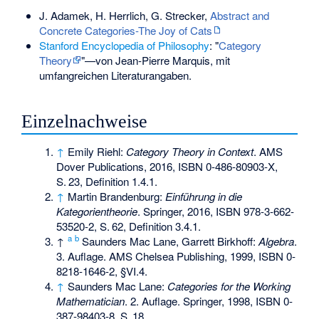
J. Adamek, H. Herrlich, G. Strecker,
Abstract and
Concrete Categories-The Joy of Cats
Stanford Encyclopedia of Philosophy
: "
Category
Theory
"—von Jean-Pierre Marquis, mit
umfangreichen Literaturangaben.
Einzelnachweise
↑
Emily Riehl:
Category Theory in Context
. AMS
Dover Publications, 2016,
ISBN 0-486-80903-X
,
S.
23
,
Definition 1.4.1
.
↑
Martin Brandenburg:
Einführung in die
Kategorientheorie
. Springer, 2016,
ISBN 978-3-662-
53520-2
,
S.
62
,
Definition 3.4.1
.
a
b
↑
Saunders Mac Lane, Garrett Birkhoff:
Algebra
.
3. Auflage. AMS Chelsea Publishing, 1999,
ISBN 0-
8218-1646-2
,
§VI.4
.
↑
Saunders Mac Lane:
Categories for the Working
Mathematician
. 2. Auflage. Springer, 1998,
ISBN 0-
387-98403-8
,
S.
18
.