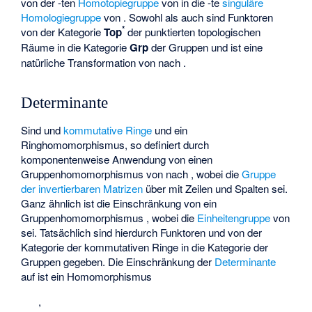
von der
-ten
Homotopiegruppe
von
in die
-te
singuläre
Homologiegruppe
von
. Sowohl
als auch
sind Funktoren
*
von der Kategorie
Top
der punktierten topologischen
Räume in die Kategorie
Grp
der Gruppen und
ist eine
natürliche Transformation von
nach
.
Determinante
Sind
und
kommutative Ringe
und
ein
Ringhomomorphismus, so definiert
durch
komponentenweise Anwendung von
einen
Gruppenhomomorphismus
von
nach
, wobei
die
Gruppe
der invertierbaren Matrizen
über
mit
Zeilen und
Spalten sei.
Ganz ähnlich ist die Einschränkung von
ein
Gruppenhomomorphismus
, wobei
die
Einheitengruppe
von
sei. Tatsächlich sind hierdurch Funktoren
und
von der
Kategorie der kommutativen Ringe
in die Kategorie der
Gruppen
gegeben. Die Einschränkung der
Determinante
auf
ist ein Homomorphismus
,