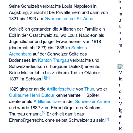
o
Seine Schulzeit verbrachte Louis Napoleon in
n
Augsburg, zunächst bei Privatlehrern und dann von
m
1821 bis 1823 am
Gymnasium bei St. Anna
.
u
s
Schließlich gestanden die Alliierten der Familie ein
e
Exil in der Ostschweiz zu, wo Louis Napoléon als
u
Jugendlicher und junger Erwachsener von 1818
m
(dauerhaft ab 1823) bis 1836 im
Schloss
)
Arenenberg
auf der Schweizer Seite des
Bodensees im
Kanton Thurgau
verbrachte und
Schweizerdeutsch (Thurgauer Dialekt) erlernte.
Seine Mutter lebte bis zu ihrem Tod im Oktober
V
[
3
]
[
4
]
1837 im Schloss.
ic
t
1829 ging er an die
Artillerieschule
von
Thun
, wo er
o
[
5
]
Guillaume Henri Dufour
kennenlernte.
Später
r
diente er als
Artillerieoffizier
in der
Schweizer Armee
V
und wurde 1832 zum Ehrenbürger des Kantons
ig
[
6
]
Thurgau ernannt.
Er erhielt damit das
e
[
7
]
Ehrenbürgerrecht, ohne selbst Schweizer zu sein.
r:
K