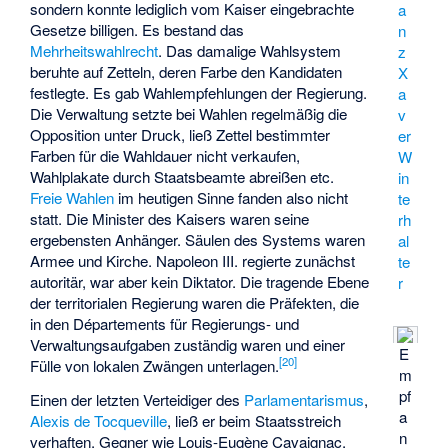
sondern konnte lediglich vom Kaiser eingebrachte
a
Gesetze billigen. Es bestand das
n
Mehrheitswahlrecht
. Das damalige Wahlsystem
z
beruhte auf Zetteln, deren Farbe den Kandidaten
X
festlegte. Es gab Wahlempfehlungen der Regierung.
a
Die Verwaltung setzte bei Wahlen regelmäßig die
v
Opposition unter Druck, ließ Zettel bestimmter
er
Farben für die Wahldauer nicht verkaufen,
W
Wahlplakate durch Staatsbeamte abreißen etc.
in
Freie Wahlen
im heutigen Sinne fanden also nicht
te
statt. Die Minister des Kaisers waren seine
rh
ergebensten Anhänger. Säulen des Systems waren
al
Armee und Kirche. Napoleon III. regierte zunächst
te
autoritär, war aber kein Diktator. Die tragende Ebene
r
der territorialen Regierung waren die Präfekten, die
in den Départements für Regierungs- und
Verwaltungsaufgaben zuständig waren und einer
E
[
20
]
Fülle von lokalen Zwängen unterlagen.
m
pf
Einen der letzten Verteidiger des
Parlamentarismus
,
a
Alexis de Tocqueville
, ließ er beim Staatsstreich
n
verhaften. Gegner wie Louis-Eugène Cavaignac,