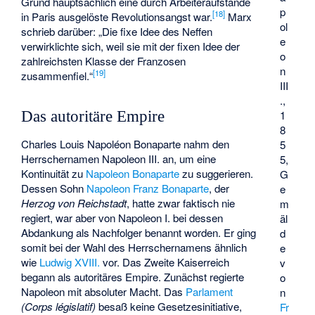
Grund hauptsächlich eine durch Arbeiteraufstände
p
[
18
]
in Paris ausgelöste Revolutionsangst war.
Marx
ol
schrieb darüber: „Die fixe Idee des Neffen
e
verwirklichte sich, weil sie mit der fixen Idee der
o
zahlreichsten Klasse der Franzosen
n
[
19
]
zusammenfiel.“
III
.,
1
Das autoritäre Empire
8
Charles Louis Napoléon Bonaparte nahm den
5
Herrschernamen Napoleon III. an, um eine
5,
Kontinuität zu
Napoleon Bonaparte
zu suggerieren.
G
Dessen Sohn
Napoleon Franz Bonaparte
, der
e
Herzog von Reichstadt
, hatte zwar faktisch nie
m
regiert, war aber von Napoleon I. bei dessen
äl
Abdankung als Nachfolger benannt worden. Er ging
d
somit bei der Wahl des Herrschernamens ähnlich
e
wie
Ludwig XVIII.
vor. Das Zweite Kaiserreich
v
begann als autoritäres Empire. Zunächst regierte
o
Napoleon mit absoluter Macht. Das
Parlament
n
(Corps législatif)
besaß keine Gesetzesinitiative,
Fr