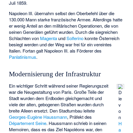
Juli 1859.
Napoleon III. übernahm selbst den Oberbefehl über die
130.000 Mann starke französische Armee. Allerdings hatte
er wenig Anteil an den militärischen Operationen, die von
seinen Generälen geführt wurden. Durch die siegreichen
Schlachten von
Magenta
und
Solferino
konnte Österreich
besiegt werden und der Weg war frei für ein vereintes
Italien. Fortan galt Napoleon III. als Förderer des
Panlatinismus
.
Modernisierung der Infrastruktur
Ein wichtiger Schritt während seiner Regierungszeit
war die Neugestaltung von Paris. Große Teile der
D
Stadt wurden dem Erdboden gleichgemacht und
ie
viele der alten, gebogenen Straßen wurden durch
v
breite Alleen ersetzt. Den Stadtumbau leitete
o
Georges-Eugène Haussmann
, Präfekt des
n
Département Seine
. Haussmann schrieb in seinen
H
Memoiren, dass es das Ziel Napoléons war, den
a