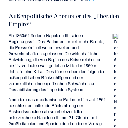
Außenpolitische Abenteuer des „liberalen
Empire“
Ab 1860/61 änderte Napoleon III. seinen
Regierungsstil. Das Parlament erhielt mehr Rechte,
D
die Pressefreiheit wurde erweitert und
er
Gewerkschaften zugelassen. Die wirtschaftliche
kr
Entwicklung, die von Beginn des Kaiserreiches an
ä
positiv verlaufen war, geriet ab Mitte der 1860er-
n
Jahre in eine Krise. Dies führte neben den folgenden
k
außenpolitischen Rückschlägen und der
el
vermeintlichen innenpolitischen Schwäche zur
n
Destabilisierung des imperialen Systems.
d
e
Nachdem das mexikanische Parlament im Juli 1861
N
beschlossen hatte, die Rückzahlung der
a
Auslandsschulden ab sofort einzustellen,
p
unterzeichnete Napoleon III. am 31. Oktober mit
ol
Großbritannien und Spanien den Londoner Vertrag.
e