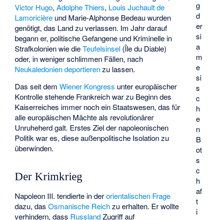
g
Victor Hugo
,
Adolphe Thiers
,
Louis Juchault de
d
Lamoricière
und
Marie-Alphonse Bedeau
wurden
er
genötigt, das Land zu verlassen. Im Jahr darauf
si
begann er, politische Gefangene und Kriminelle in
a
Strafkolonien wie die
Teufelsinsel
(Île du Diable)
m
oder, in weniger schlimmen Fällen, nach
e
Neukaledonien
deportieren
zu lassen.
si
Das seit dem
Wiener Kongress
unter europäischer
s
Kontrolle stehende Frankreich war zu Beginn des
c
Kaiserreiches immer noch ein Staatswesen, das für
h
alle europäischen Mächte als revolutionärer
e
Unruheherd galt. Erstes Ziel der napoleonischen
n
Politik war es, diese außenpolitische Isolation zu
B
überwinden.
ot
s
c
Der Krimkrieg
h
af
Napoleon III. tendierte in der
orientalischen Frage
t
dazu, das
Osmanische Reich
zu erhalten. Er wollte
i
verhindern, dass
Russland
Zugriff auf