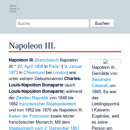
Napoleon III.
Napoleon III.
(
französisch
Napoléon
III;
*
20. April
1808
in
Paris
; †
9. Januar
Napoleon III.,
1873
in
Chislehurst
bei
London
) war
Gemälde von
unter seinem Geburtsnamen
Charles-
Alexandre
Louis-Napoléon Bonaparte
(auch
Cabanel
, um
Louis-Napoléon Bonaparte
) während
1865. Es war
das
der
Zweiten Republik
von 1848 bis
Lieblingsporträ
1852
französischer Staatspräsident
t Kaiserin
und von 1852 bis 1870 als Napoleon III.
Eugénies, weil
Kaiser der Franzosen
sowie letzter
es seine
französischer Monarch. Mit dem
Person am
Staatsstreich vom 2. Dezember 1851