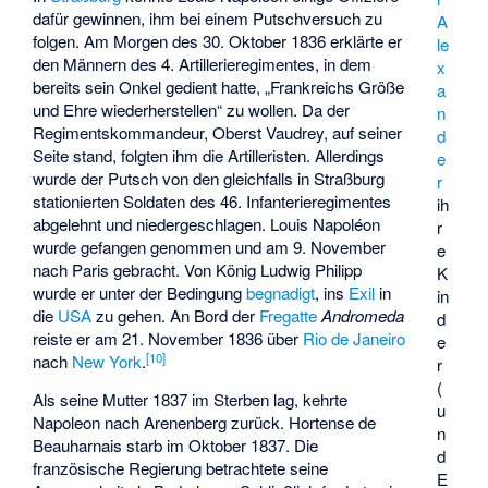
dafür gewinnen, ihm bei einem Putschversuch zu
A
folgen. Am Morgen des 30. Oktober 1836 erklärte er
le
den Männern des 4. Artillerieregimentes, in dem
x
bereits sein Onkel gedient hatte, „Frankreichs Größe
a
und Ehre wiederherstellen“ zu wollen. Da der
n
Regimentskommandeur, Oberst Vaudrey, auf seiner
d
Seite stand, folgten ihm die Artilleristen. Allerdings
e
wurde der Putsch von den gleichfalls in Straßburg
r
stationierten Soldaten des 46. Infanterieregimentes
ih
abgelehnt und niedergeschlagen. Louis Napoléon
r
wurde gefangen genommen und am 9. November
e
nach Paris gebracht. Von König Ludwig Philipp
K
wurde er unter der Bedingung
begnadigt
, ins
Exil
in
in
die
USA
zu gehen. An Bord der
Fregatte
Andromeda
d
reiste er am 21. November 1836 über
Rio de Janeiro
e
[
10
]
nach
New York
.
r
(
Als seine Mutter 1837 im Sterben lag, kehrte
u
Napoleon nach Arenenberg zurück. Hortense de
n
Beauharnais starb im Oktober 1837. Die
d
französische Regierung betrachtete seine
E