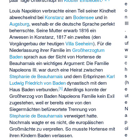
e
o
Louis Napoléon verbrachte einen Teil seiner Kindheit
n
abwechselnd bei
Konstanz
am
Bodensee
und in
III
Augsburg
, weshalb er die deutsche Sprache perfekt
.
beherrschte. Seine Mutter erwarb 1816 ein
a
Anwesen in Konstanz, 1817 ein zweites (den
uf
Vorgängerbau der heutigen
Villa Seeheim
). Für die
w
Niederlassung ihrer Familie im
Großherzogtum
u
Baden
sprach aus der Sicht von Hortense de
c
Beauharnais ein wichtiges Argument: Die Familie
h
Napoleons III. war durch eine Heirat zwischen
s
Stephanie de Beauharnais
und dem Erbprinzen
Karl
(h
Ludwig Friedrich von Baden
dynastisch mit dem
e
[
1
]
Haus Baden verbunden.
Allerdings konnte der
ut
Großherzog von Baden Napoleons Familie kein Exil
e
zugestehen, weil er bereits eine von den
N
Siegermächten befürwortete Trennung von
a
Stephanie de Beauharnais
verweigert hatte.
p
Nochmals wagte er es nicht, die europäischen
ol
Großmächte zu verprellen. So musste Hortense mit
e
ihren Kindern Baden verlassen.