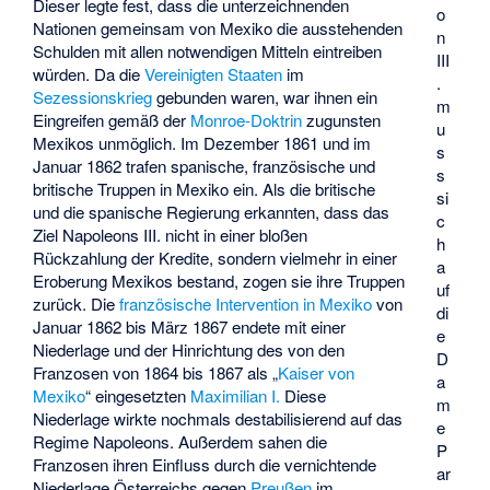
Dieser legte fest, dass die unterzeichnenden
o
Nationen gemeinsam von Mexiko die ausstehenden
n
Schulden mit allen notwendigen Mitteln eintreiben
III
würden. Da die
Vereinigten Staaten
im
.
Sezessionskrieg
gebunden waren, war ihnen ein
m
Eingreifen gemäß der
Monroe-Doktrin
zugunsten
u
Mexikos unmöglich. Im Dezember 1861 und im
s
Januar 1862 trafen spanische, französische und
s
britische Truppen in Mexiko ein. Als die britische
si
und die spanische Regierung erkannten, dass das
c
Ziel Napoleons III. nicht in einer bloßen
h
Rückzahlung der Kredite, sondern vielmehr in einer
a
Eroberung Mexikos bestand, zogen sie ihre Truppen
uf
zurück. Die
französische Intervention in Mexiko
von
di
Januar 1862 bis März 1867 endete mit einer
e
Niederlage und der Hinrichtung des von den
D
Franzosen von 1864 bis 1867 als „
Kaiser von
a
Mexiko
“ eingesetzten
Maximilian I.
Diese
m
Niederlage wirkte nochmals destabilisierend auf das
e
Regime Napoleons. Außerdem sahen die
P
Franzosen ihren Einfluss durch die vernichtende
ar
Niederlage Österreichs gegen
Preußen
im