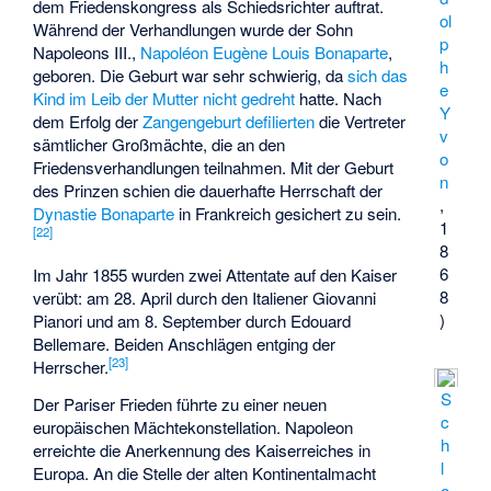
dem Friedenskongress als Schiedsrichter auftrat.
ol
Während der Verhandlungen wurde der Sohn
p
Napoleons III.,
Napoléon Eugène Louis Bonaparte
,
h
geboren. Die Geburt war sehr schwierig, da
sich das
e
Kind im Leib der Mutter nicht gedreht
hatte. Nach
Y
dem Erfolg der
Zangengeburt
defilierten
die Vertreter
v
sämtlicher Großmächte, die an den
o
Friedensverhandlungen teilnahmen. Mit der Geburt
n
des Prinzen schien die dauerhafte Herrschaft der
,
Dynastie Bonaparte
in Frankreich gesichert zu sein.
1
[
22
]
8
6
Im Jahr 1855 wurden zwei Attentate auf den Kaiser
8
verübt: am 28. April durch den Italiener
Giovanni
)
Pianori
und am 8. September durch
Edouard
Bellemare
. Beiden Anschlägen entging der
[
23
]
Herrscher.
S
Der Pariser Frieden führte zu einer neuen
c
europäischen Mächtekonstellation. Napoleon
h
erreichte die Anerkennung des Kaiserreiches in
l
Europa. An die Stelle der alten Kontinentalmacht
o