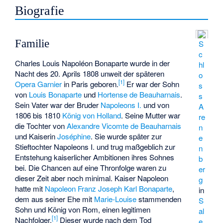
Biografie
Familie
S
c
Charles Louis Napoléon Bonaparte wurde in der
hl
Nacht des 20. Aprils 1808 unweit der späteren
o
[
1
]
Opera Garnier
in Paris geboren.
Er war der Sohn
s
von
Louis Bonaparte
und
Hortense de Beauharnais
.
s
Sein Vater war der Bruder
Napoleons I.
und von
A
1806 bis 1810
König von Holland
. Seine Mutter war
re
die Tochter von
Alexandre Vicomte de Beauharnais
n
und Kaiserin
Joséphine
. Sie wurde später zur
e
Stieftochter Napoleons I. und trug maßgeblich zur
n
Entstehung kaiserlicher Ambitionen ihres Sohnes
b
bei. Die Chancen auf eine Thronfolge waren zu
er
dieser Zeit aber noch minimal. Kaiser Napoleon
g
hatte mit
Napoleon Franz Joseph Karl Bonaparte
,
in
dem aus seiner Ehe mit
Marie-Louise
stammenden
S
Sohn und
König von Rom
, einen legitimen
al
[
1
]
Nachfolger.
Dieser wurde nach dem Tod
e