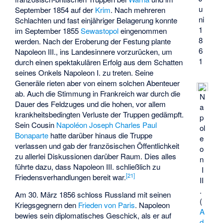
u
September 1854 auf der
Krim
. Nach mehreren
ni
Schlachten und fast einjähriger Belagerung konnte
1
im September 1855
Sewastopol
eingenommen
8
werden. Nach der Eroberung der Festung plante
6
Napoleon III., ins Landesinnere vorzurücken, um
1
durch einen spektakulären Erfolg aus dem Schatten
seines Onkels Napoleon I. zu treten. Seine
Generäle rieten aber von einem solchen Abenteuer
ab. Auch die Stimmung in Frankreich war durch die
N
Dauer des Feldzuges und die hohen, vor allem
a
krankheitsbedingten Verluste der Truppen gedämpft.
p
Sein Cousin
Napoléon Joseph Charles Paul
ol
Bonaparte
hatte darüber hinaus die Truppe
e
verlassen und gab der französischen Öffentlichkeit
o
zu allerlei Diskussionen darüber Raum. Dies alles
n
führte dazu, dass Napoleon III. schließlich zu
I
[
21
]
Friedensverhandlungen bereit war.
II
.
Am 30. März 1856 schloss Russland mit seinen
(
Kriegsgegnern den
Frieden von Paris
. Napoleon
A
bewies sein diplomatisches Geschick, als er auf
d