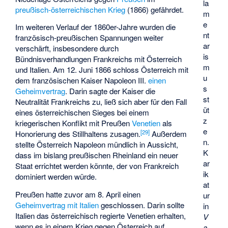
la
preußisch-österreichischen Krieg
(1866) gefährdet.
m
e
Im weiteren Verlauf der 1860er-Jahre wurden die
nt
französisch-preußischen Spannungen weiter
ar
verschärft, insbesondere durch
is
Bündnisverhandlungen Frankreichs mit Österreich
m
und Italien. Am 12. Juni 1866 schloss Österreich mit
u
dem französischen Kaiser Napoleon III.
einen
s
Geheimvertrag
. Darin sagte der Kaiser die
st
Neutralität Frankreichs zu, ließ sich aber für den Fall
üt
eines österreichischen Sieges bei einem
z
kriegerischen Konflikt mit Preußen
Venetien
als
e
[
29
]
Honorierung des Stillhaltens zusagen.
Außerdem
n.
stellte Österreich Napoleon mündlich in Aussicht,
K
dass im bislang preußischen Rheinland ein neuer
ar
Staat errichtet werden könnte, der von Frankreich
ik
dominiert werden würde.
at
Preußen hatte zuvor am 8. April einen
ur
Geheimvertrag mit Italien
geschlossen. Darin sollte
in
Italien das österreichisch regierte Venetien erhalten,
V
wenn es in einem Krieg gegen Österreich auf
a