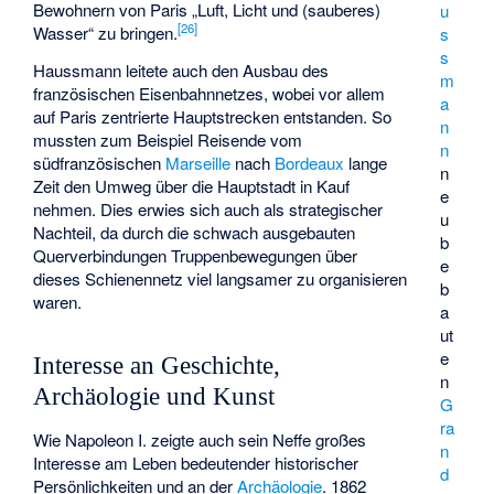
Bewohnern von Paris „Luft, Licht und (sauberes)
u
[
26
]
Wasser“ zu bringen.
s
s
Haussmann leitete auch den Ausbau des
m
französischen Eisenbahnnetzes, wobei vor allem
a
auf Paris zentrierte Hauptstrecken entstanden. So
n
mussten zum Beispiel Reisende vom
n
südfranzösischen
Marseille
nach
Bordeaux
lange
n
Zeit den Umweg über die Hauptstadt in Kauf
e
nehmen. Dies erwies sich auch als strategischer
u
Nachteil, da durch die schwach ausgebauten
b
Querverbindungen Truppenbewegungen über
e
dieses Schienennetz viel langsamer zu organisieren
b
waren.
a
ut
e
Interesse an Geschichte,
n
Archäologie und Kunst
G
ra
Wie Napoleon I. zeigte auch sein Neffe großes
n
Interesse am Leben bedeutender historischer
d
Persönlichkeiten und an der
Archäologie
. 1862