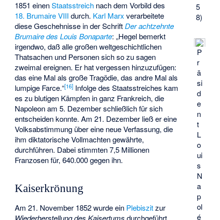
1851 einen
Staatsstreich
nach dem Vorbild des
5
18. Brumaire VIII
durch.
Karl Marx
verarbeitete
8)
diese Geschehnisse in der Schrift
Der achtzehnte
Brumaire des Louis Bonaparte
: „Hegel bemerkt
irgendwo, daß alle großen weltgeschichtlichen
P
Thatsachen und Personen sich so zu sagen
r
zweimal ereignen. Er hat vergessen hinzuzufügen:
ä
das eine Mal als große Tragödie, das andre Mal als
si
[
16
]
lumpige Farce.“
Infolge des Staatsstreiches kam
d
es zu blutigen Kämpfen in ganz Frankreich, die
e
Napoleon am 5. Dezember schließlich für sich
n
entscheiden konnte. Am 21. Dezember ließ er eine
t
Volksabstimmung über eine neue Verfassung, die
L
ihm diktatorische Vollmachten gewährte,
o
durchführen. Dabei stimmten 7,5 Millionen
ui
Franzosen für, 640.000 gegen ihn.
s
N
a
Kaiserkrönung
p
ol
Am 21. November 1852 wurde ein
Plebiszit
zur
é
Wiederherstellung des Kaisertums
durchgeführt.