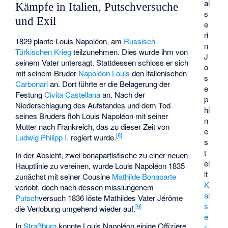
ai
Kämpfe in Italien, Putschversuche
s
und Exil
e
ri
1829 plante Louis Napoléon, am
Russisch-
n
Türkischen Krieg
teilzunehmen. Dies wurde ihm von
J
seinem Vater untersagt. Stattdessen schloss er sich
o
mit seinem Bruder
Napoléon Louis
den italienischen
s
Carbonari
an. Dort führte er die Belagerung der
e
Festung
Civita Castellana
an. Nach der
p
Niederschlagung des Aufstandes und dem Tod
hi
seines Bruders floh Louis Napoléon mit seiner
n
Mutter nach Frankreich, das zu dieser Zeit von
e
[
8
]
Ludwig Philipp I.
regiert wurde.
s
t
In der Absicht, zwei bonapartistische zu einer neuen
el
Hauptlinie zu vereinen, wurde Louis Napoléon 1835
lt
zunächst mit seiner Cousine
Mathilde Bonaparte
K
verlobt, doch nach dessen misslungenem
ai
Putsch
versuch 1836 löste Mathildes Vater Jérôme
s
[
9
]
die Verlobung umgehend wieder auf.
e
In
Straßburg
konnte Louis Napoléon einige Offiziere
r