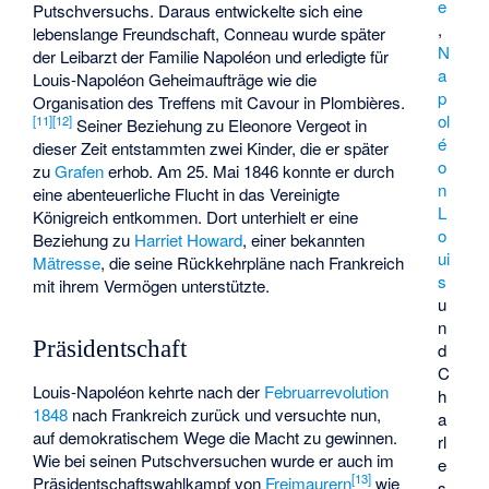
e
Putschversuchs. Daraus entwickelte sich eine
,
lebenslange Freundschaft, Conneau wurde später
N
der Leibarzt der Familie Napoléon und erledigte für
a
Louis-Napoléon Geheimaufträge wie die
p
Organisation des Treffens mit Cavour in Plombières.
ol
[
11
]
[
12
]
Seiner Beziehung zu Eleonore Vergeot in
é
dieser Zeit entstammten zwei Kinder, die er später
o
zu
Grafen
erhob. Am 25. Mai 1846 konnte er durch
n
eine abenteuerliche Flucht in das Vereinigte
L
Königreich entkommen. Dort unterhielt er eine
o
Beziehung zu
Harriet Howard
, einer bekannten
ui
Mätresse
, die seine Rückkehrpläne nach Frankreich
s
mit ihrem Vermögen unterstützte.
u
n
Präsidentschaft
d
C
Louis-Napoléon kehrte nach der
Februarrevolution
h
1848
nach Frankreich zurück und versuchte nun,
a
auf demokratischem Wege die Macht zu gewinnen.
rl
Wie bei seinen Putschversuchen wurde er auch im
e
[
13
]
Präsidentschaftswahlkampf von
Freimaurern
wie
s