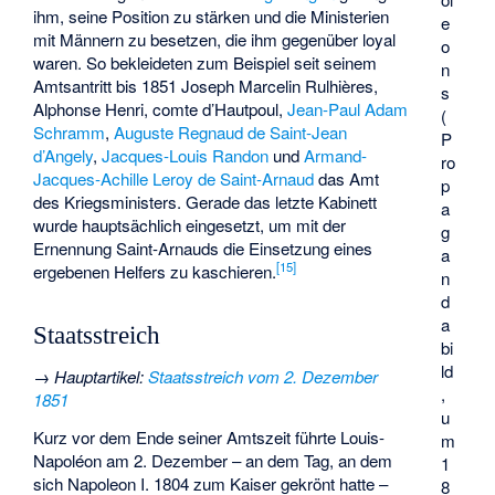
ihm, seine Position zu stärken und die Ministerien
e
mit Männern zu besetzen, die ihm gegenüber loyal
o
waren. So bekleideten zum Beispiel seit seinem
n
Amtsantritt bis 1851
Joseph Marcelin Rulhières
,
s
Alphonse Henri, comte d’Hautpoul
,
Jean-Paul Adam
(
Schramm
,
Auguste Regnaud de Saint-Jean
P
d’Angely
,
Jacques-Louis Randon
und
Armand-
ro
Jacques-Achille Leroy de Saint-Arnaud
das Amt
p
des Kriegsministers. Gerade das letzte Kabinett
a
wurde hauptsächlich eingesetzt, um mit der
g
Ernennung Saint-Arnauds die Einsetzung eines
a
[
15
]
ergebenen Helfers zu kaschieren.
n
d
a
Staatsstreich
bi
ld
→
Hauptartikel
:
Staatsstreich vom 2. Dezember
,
1851
u
Kurz vor dem Ende seiner Amtszeit führte Louis-
m
Napoléon am 2. Dezember – an dem Tag, an dem
1
sich Napoleon I. 1804 zum Kaiser gekrönt hatte –
8