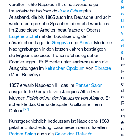
s
veröffentlichte Napoleon III. eine zweibändige
B
französische
Histoire de
Jules César
plus
o
Atlasband, die bis 1865 auch ins Deutsche und acht
ul
weitere europäische Sprachen übersetzt worden ist.
e
Im Zuge dieser Arbeiten beauftragte er Oberst
v
Eugène Stoffel
mit der Lokalisierung der
ar
cäsarischen Lager in
Gergovia
und
Alesia
. Moderne
d
Nachgrabungen in den letzten Jahren bestätigten
s
,
die Ergebnisse dieser frühen archäologischen
hi
Sondierungen. Er förderte unter anderem auch die
er
Ausgrabungen im
keltischen
Oppidum
von
Bibracte
R
(Mont Beuvray).
u
e
1857 erwarb Napoleon III. das im
Pariser Salon
d
ausgestellte Gemälde von
Jacques Alfred van
e
Muyden
Refektorium der Kapuziner von Albano
. Er
R
schenkte das Gemälde später Guillaume Henri
o
[
27
]
Dufour.
m
Kunstgeschichtlich bedeutsam ist Napoleons 1863
e,
gefällte Entscheidung, dass neben dem offiziellen
c
Pariser Salon
auch ein
Salon des Refusés
a.