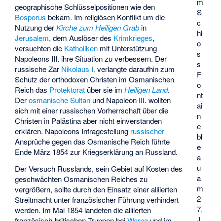
m
geographische Schlüsselpositionen wie den
S
Bosporus
bekam. Im religiösen Konflikt um die
c
Nutzung der
Kirche zum Heiligen Grab
in
hl
Jerusalem
, dem Auslöser des
Krimkrieges
,
o
versuchten die
Katholiken
mit Unterstützung
s
Napoleons III. ihre Situation zu verbessern. Der
s
russische Zar
Nikolaus I.
verlangte daraufhin zum
F
Schutz der orthodoxen Christen im Osmanischen
o
Reich das
Protektorat
über sie im
Heiligen Land
.
nt
Der
osmanische Sultan
und Napoleon III. wollten
ai
sich mit einer russischen Vorherrschaft über die
n
Christen in Palästina aber nicht einverstanden
e
erklären. Napoleons Infragestellung
russischer
bl
Ansprüche gegen das Osmanische Reich führte
e
Ende März 1854 zur Kriegserklärung an Russland.
a
u
Der Versuch Russlands, sein Gebiet auf Kosten des
a
geschwächten Osmanischen Reiches zu
m
vergrößern, sollte durch den Einsatz einer alliierten
2
Streitmacht unter französischer Führung verhindert
7.
werden. Im Mai 1854 landeten die alliierten
J
französisch-britischen Truppen bei
Warna
und im