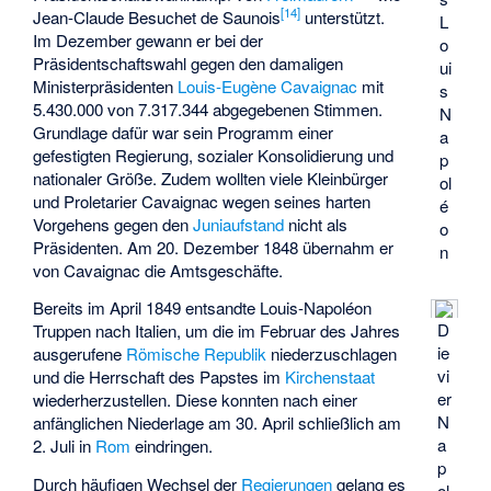
[
14
]
Jean-Claude Besuchet de Saunois
unterstützt.
L
Im Dezember gewann er bei der
o
Präsidentschaftswahl gegen den damaligen
ui
Ministerpräsidenten
Louis-Eugène Cavaignac
mit
s
5.430.000 von 7.317.344 abgegebenen Stimmen.
N
Grundlage dafür war sein Programm einer
a
gefestigten Regierung, sozialer Konsolidierung und
p
nationaler Größe. Zudem wollten viele Kleinbürger
ol
und Proletarier Cavaignac wegen seines harten
é
Vorgehens gegen den
Juniaufstand
nicht als
o
Präsidenten. Am 20. Dezember 1848 übernahm er
n
von Cavaignac die Amtsgeschäfte.
Bereits im April 1849 entsandte Louis-Napoléon
D
Truppen nach Italien, um die im Februar des Jahres
ie
ausgerufene
Römische Republik
niederzuschlagen
vi
und die Herrschaft des Papstes im
Kirchenstaat
er
wiederherzustellen. Diese konnten nach einer
N
anfänglichen Niederlage am 30. April schließlich am
a
2. Juli in
Rom
eindringen.
p
Durch häufigen Wechsel der
Regierungen
gelang es
ol