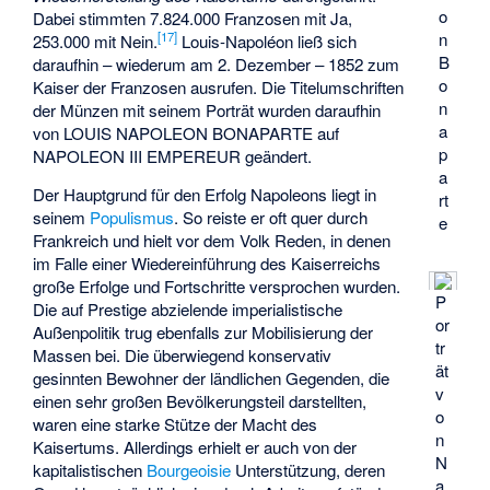
o
Dabei stimmten 7.824.000 Franzosen mit Ja,
n
[
17
]
253.000 mit Nein.
Louis-Napoléon ließ sich
B
daraufhin – wiederum am 2. Dezember – 1852 zum
o
Kaiser der Franzosen ausrufen. Die Titelumschriften
n
der Münzen mit seinem Porträt wurden daraufhin
a
von LOUIS NAPOLEON BONAPARTE auf
p
NAPOLEON III EMPEREUR geändert.
a
Der Hauptgrund für den Erfolg Napoleons liegt in
rt
seinem
Populismus
. So reiste er oft quer durch
e
Frankreich und hielt vor dem Volk Reden, in denen
im Falle einer Wiedereinführung des Kaiserreichs
große Erfolge und Fortschritte versprochen wurden.
P
Die auf Prestige abzielende imperialistische
or
Außenpolitik trug ebenfalls zur Mobilisierung der
tr
Massen bei. Die überwiegend konservativ
ät
gesinnten Bewohner der ländlichen Gegenden, die
v
einen sehr großen Bevölkerungsteil darstellten,
o
waren eine starke Stütze der Macht des
n
Kaisertums. Allerdings erhielt er auch von der
N
kapitalistischen
Bourgeoisie
Unterstützung, deren
a