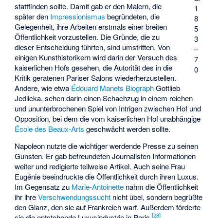
stattfinden sollte. Damit gab er den Malern, die
1
später den
Impressionismus
begründeten, die
8
Gelegenheit, ihre Arbeiten erstmals einer breiten
5
Öffentlichkeit vorzustellen. Die Gründe, die zu
3
dieser Entscheidung führten, sind umstritten. Von
–
einigen Kunsthistorikern wird darin der Versuch des
7
kaiserlichen Hofs gesehen, die Autorität des in die
0
Kritik geratenen Pariser Salons wiederherzustellen.
Andere, wie etwa
Édouard Manets
Biograph
Gottlieb
Jedlicka, sehen darin einen Schachzug in einem reichen
und ununterbrochenen Spiel von Intrigen zwischen Hof und
Opposition, bei dem die vom kaiserlichen Hof unabhängige
École des Beaux-Arts
geschwächt werden sollte.
Napoleon nutzte die wichtiger werdende Presse zu seinen
Gunsten. Er gab befreundeten Journalisten Informationen
weiter und redigierte teilweise Artikel. Auch seine Frau
Eugénie beeindruckte die Öffentlichkeit durch ihren Luxus.
Im Gegensatz zu
Marie-Antoinette
nahm die Öffentlichkeit
ihr ihre
Verschwendungssucht
nicht übel, sondern begrüßte
den Glanz, den sie auf Frankreich warf. Außerdem förderte
[
28
]
sie die entstehende Luxusindustrie in Paris.