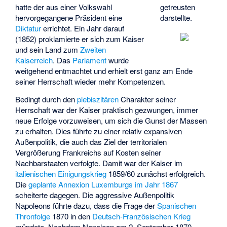
getreusten
hatte der aus einer Volkswahl
darstellte.
hervorgegangene Präsident eine
Diktatur
errichtet. Ein Jahr darauf
(1852) proklamierte er sich zum Kaiser
und sein Land zum
Zweiten
Kaiserreich
. Das
Parlament
wurde
weitgehend entmachtet und erhielt erst ganz am Ende
seiner Herrschaft wieder mehr Kompetenzen.
Bedingt durch den
plebiszitären
Charakter seiner
Herrschaft war der Kaiser praktisch gezwungen, immer
neue Erfolge vorzuweisen, um sich die Gunst der Massen
zu erhalten. Dies führte zu einer relativ expansiven
Außenpolitik, die auch das Ziel der territorialen
Vergrößerung Frankreichs auf Kosten seiner
Nachbarstaaten verfolgte. Damit war der Kaiser im
italienischen Einigungskrieg
1859/60 zunächst erfolgreich.
Die
geplante Annexion Luxemburgs im Jahr 1867
scheiterte dagegen. Die aggressive Außenpolitik
Napoleons führte dazu, dass die Frage der
Spanischen
Thronfolge
1870 in den
Deutsch-Französischen Krieg
mündete. Nachdem Napoleon am 2. September 1870