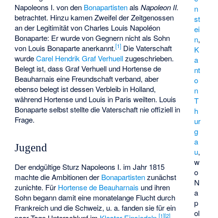
Napoleons I. von den
Bonapartisten
als
Napoleon II.
n
betrachtet. Hinzu kamen Zweifel der Zeitgenossen
st
an der Legitimität von Charles Louis Napoléon
ei
Bonaparte: Er wurde von Gegnern nicht als Sohn
n
,
[
1
]
von Louis Bonaparte anerkannt.
Die Vaterschaft
K
wurde
Carel Hendrik Graf Verhuell
zugeschrieben.
a
Belegt ist, dass Graf Verhuell und Hortense de
nt
Beauharnais eine Freundschaft verband, aber
o
ebenso belegt ist dessen Verbleib in Holland,
n
während Hortense und Louis in Paris weilten. Louis
T
Bonaparte selbst stellte die Vaterschaft nie offiziell in
h
Frage.
ur
g
a
Jugend
u
,
w
Der endgültige Sturz Napoleons I. im Jahr 1815
o
machte die Ambitionen der
Bonapartisten
zunächst
N
zunichte. Für
Hortense de Beauharnais
und ihren
a
Sohn begann damit eine monatelange Flucht durch
p
Frankreich und die Schweiz, u. a. fanden sie für ein
ol
[
1
]
[
2
]
paar Tage Unterschlupf im
Kloster Einsiedeln
.