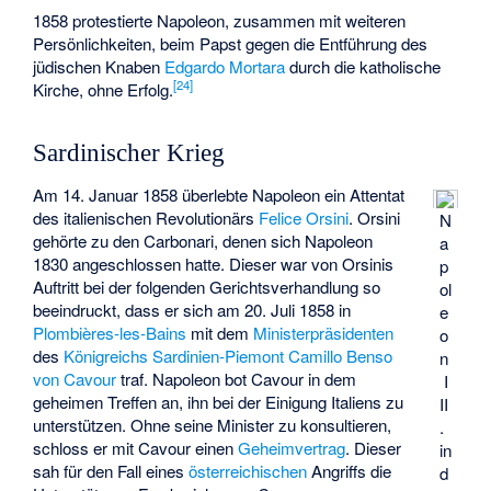
1858 protestierte Napoleon, zusammen mit weiteren
Persönlichkeiten, beim Papst gegen die Entführung des
jüdischen Knaben
Edgardo Mortara
durch die katholische
[
24
]
Kirche, ohne Erfolg.
Sardinischer Krieg
Am 14. Januar 1858 überlebte Napoleon ein Attentat
des italienischen Revolutionärs
Felice Orsini
. Orsini
N
gehörte zu den Carbonari, denen sich Napoleon
a
1830 angeschlossen hatte. Dieser war von Orsinis
p
Auftritt bei der folgenden Gerichtsverhandlung so
ol
beeindruckt, dass er sich am 20. Juli 1858 in
e
Plombières-les-Bains
mit dem
Ministerpräsidenten
o
des
Königreichs Sardinien-Piemont
Camillo Benso
n
von Cavour
traf. Napoleon bot Cavour in dem
I
geheimen Treffen an, ihn bei der Einigung Italiens zu
II
unterstützen. Ohne seine Minister zu konsultieren,
.
schloss er mit Cavour einen
Geheimvertrag
. Dieser
in
sah für den Fall eines
österreichischen
Angriffs die
d