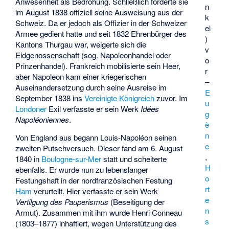
Anwesenheit als Bedrohung. Schließlich forderte sie
n
im August 1838 offiziell seine Ausweisung aus der
k
Schweiz. Da er jedoch als Offizier in der Schweizer
el
Armee gedient hatte und seit 1832 Ehrenbürger des
)
Kantons Thurgau war, weigerte sich die
v
Eidgenossenschaft (sog. Napoleonhandel oder
o
Prinzenhandel). Frankreich mobilisierte sein Heer,
r
aber Napoleon kam einer kriegerischen
–
Auseinandersetzung durch seine Ausreise im
E
September 1838 ins
Vereinigte Königreich
zuvor. Im
u
Londoner
Exil verfasste er sein Werk
Idées
g
Napoléoniennes
.
è
n
Von England aus begann Louis-Napoléon seinen
e
zweiten Putschversuch. Dieser fand am 6. August
,
1840 in
Boulogne-sur-Mer
statt und scheiterte
H
ebenfalls. Er wurde nun zu lebenslanger
o
Festungshaft in der nordfranzösischen Festung
rt
Ham
verurteilt. Hier verfasste er sein Werk
e
Vertilgung des Pauperismus
(Beseitigung der
n
Armut). Zusammen mit ihm wurde Henri Conneau
s
(1803–1877) inhaftiert, wegen Unterstützung des