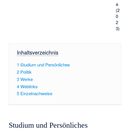
a
(2
0
2
3)
Inhaltsverzeichnis
1
Studium und Persönliches
2
Politik
3
Werke
4
Weblinks
5
Einzelnachweise
Studium und Persönliches