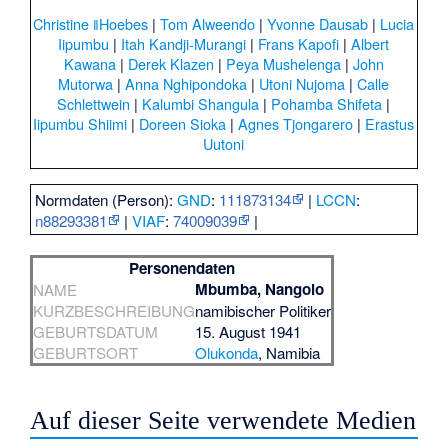
Christine ǁHoebes
|
Tom Alweendo
|
Yvonne Dausab
|
Lucia
Iipumbu
|
Itah Kandji-Murangi
|
Frans Kapofi
|
Albert
Kawana
|
Derek Klazen
|
Peya Mushelenga
|
John
Mutorwa
|
Anna Nghipondoka
|
Utoni Nujoma
|
Calle
Schlettwein
|
Kalumbi Shangula
|
Pohamba Shifeta
|
Iipumbu Shiimi
|
Doreen Sioka
|
Agnes Tjongarero
|
Erastus
Uutoni
Normdaten (Person):
GND
:
111873134
|
LCCN
:
n88293381
|
VIAF
:
74009039
|
Personendaten
Mbumba, Nangolo
NAME
KURZBESCHREIBUNG
namibischer Politiker
GEBURTSDATUM
15. August 1941
GEBURTSORT
Olukonda
, Namibia
Auf dieser Seite verwendete Medien