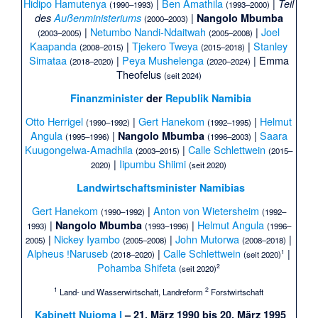
Hidipo Hamutenya
|
Ben Amathila
|
Teil
(1990–1993)
(1993–2000)
|
des
Außenministeriums
Nangolo Mbumba
(2000–2003)
|
Netumbo Nandi-Ndaitwah
|
Joel
(2003–2005)
(2005–2008)
Kaapanda
|
Tjekero Tweya
|
Stanley
(2008–2015)
(2015–2018)
Simataa
|
Peya Mushelenga
|
Emma
(2018–2020)
(2020–2024)
Theofelus
(seit 2024)
Finanzminister
der
Republik Namibia
Otto Herrigel
|
Gert Hanekom
|
Helmut
(1990–1992)
(1992–1995)
Angula
|
|
Saara
Nangolo Mbumba
(1995–1996)
(1996–2003)
Kuugongelwa-Amadhila
|
Calle Schlettwein
(2003–2015)
(2015–
|
Iipumbu Shiimi
2020)
(seit 2020)
Landwirtschaftsminister Namibias
Gert Hanekom
|
Anton von Wietersheim
(1990–1992)
(1992–
|
|
Helmut Angula
Nangolo Mbumba
1993)
(1993–1996)
(1996–
|
Nickey Iyambo
|
John Mutorwa
|
2005)
(2005–2008)
(2008–2018)
Alpheus ǃNaruseb
|
Calle Schlettwein
|
1
(2018–2020)
(seit 2020)
Pohamba Shifeta
2
(seit 2020)
1
2
Land- und Wasserwirtschaft, Landreform
Forstwirtschaft
Kabinett Nujoma I
– 21. März 1990 bis 20. März 1995