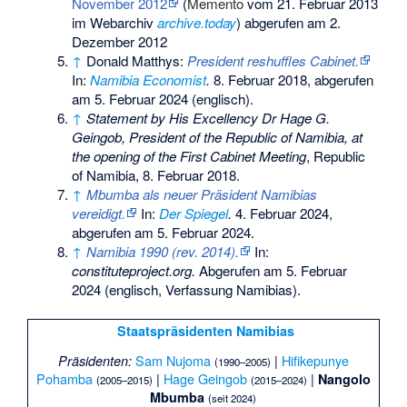
November 2012
(
Memento
vom 21. Februar 2013
im Webarchiv
archive.today
) abgerufen am 2.
Dezember 2012
↑
Donald Matthys:
President reshuffles Cabinet.
In:
Namibia Economist
.
8. Februar 2018,
abgerufen
am 5. Februar 2024
(englisch).
↑
Statement by His Excellency Dr Hage G.
Geingob, President of the Republic of Namibia, at
the opening of the First Cabinet Meeting
, Republic
of Namibia, 8. Februar 2018.
↑
Mbumba als neuer Präsident Namibias
vereidigt.
In:
Der Spiegel
.
4. Februar 2024,
abgerufen am 5. Februar 2024
.
↑
Namibia 1990 (rev. 2014).
In:
constituteproject.org.
Abgerufen am 5. Februar
2024
(englisch, Verfassung Namibias).
Staatspräsidenten
Namibias
Sam Nujoma
|
Hifikepunye
Präsidenten:
(1990–2005)
Pohamba
|
Hage Geingob
|
Nangolo
(2005–2015)
(2015–2024)
Mbumba
(seit 2024)