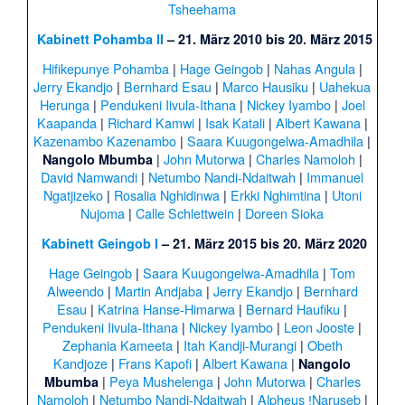
Tsheehama
Kabinett Pohamba II
– 21. März 2010 bis 20. März 2015
Hifikepunye Pohamba
|
Hage Geingob
|
Nahas Angula
|
Jerry Ekandjo
|
Bernhard Esau
|
Marco Hausiku
|
Uahekua
Herunga
|
Pendukeni Iivula-Ithana
|
Nickey Iyambo
|
Joel
Kaapanda
|
Richard Kamwi
|
Isak Katali
|
Albert Kawana
|
Kazenambo Kazenambo
|
Saara Kuugongelwa-Amadhila
|
|
John Mutorwa
|
Charles Namoloh
|
Nangolo Mbumba
David Namwandi
|
Netumbo Nandi-Ndaitwah
|
Immanuel
Ngatjizeko
|
Rosalia Nghidinwa
|
Erkki Nghimtina
|
Utoni
Nujoma
|
Calle Schlettwein
|
Doreen Sioka
Kabinett Geingob I
– 21. März 2015 bis 20. März 2020
Hage Geingob
|
Saara Kuugongelwa-Amadhila
|
Tom
Alweendo
|
Martin Andjaba
|
Jerry Ekandjo
|
Bernhard
Esau
|
Katrina Hanse-Himarwa
|
Bernard Haufiku
|
Pendukeni Iivula-Ithana
|
Nickey Iyambo
|
Leon Jooste
|
Zephania Kameeta
|
Itah Kandji-Murangi
|
Obeth
Kandjoze
|
Frans Kapofi
|
Albert Kawana
|
Nangolo
|
Peya Mushelenga
|
John Mutorwa
|
Charles
Mbumba
Namoloh
|
Netumbo Nandi-Ndaitwah
|
Alpheus ǃNaruseb
|