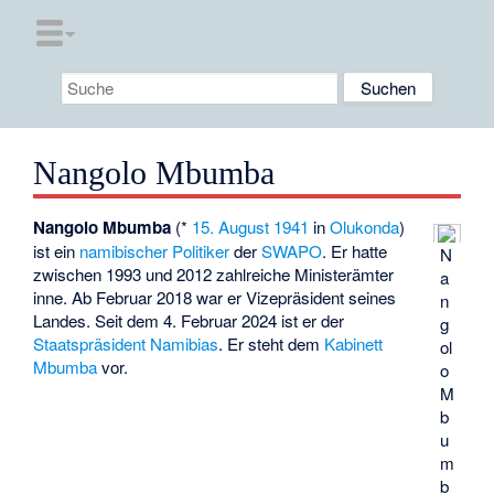
Nangolo Mbumba
Nangolo Mbumba
(*
15. August
1941
in
Olukonda
)
ist ein
namibischer
Politiker
der
SWAPO
. Er hatte
N
zwischen 1993 und 2012 zahlreiche Ministerämter
a
inne. Ab Februar 2018 war er Vizepräsident seines
n
Landes. Seit dem 4. Februar 2024 ist er der
g
Staatspräsident Namibias
. Er steht dem
Kabinett
ol
Mbumba
vor.
o
M
b
u
m
b