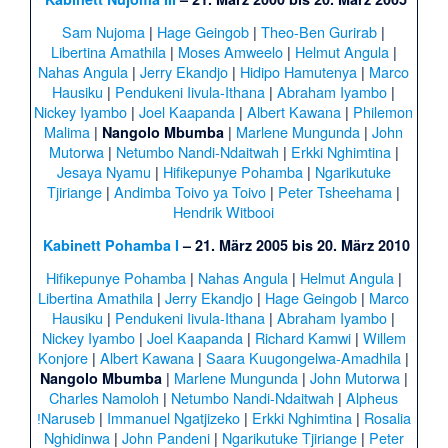
Sam Nujoma
|
Hage Geingob
|
Theo-Ben Gurirab
|
Libertina Amathila
|
Moses Amweelo
|
Helmut Angula
|
Nahas Angula
|
Jerry Ekandjo
|
Hidipo Hamutenya
|
Marco
Hausiku
|
Pendukeni Iivula-Ithana
|
Abraham Iyambo
|
Nickey Iyambo
|
Joel Kaapanda
|
Albert Kawana
|
Philemon
Malima
|
|
Marlene Mungunda
|
John
Nangolo Mbumba
Mutorwa
|
Netumbo Nandi-Ndaitwah
|
Erkki Nghimtina
|
Jesaya Nyamu
|
Hifikepunye Pohamba
|
Ngarikutuke
Tjiriange
|
Andimba Toivo ya Toivo
|
Peter Tsheehama
|
Hendrik Witbooi
Kabinett Pohamba I
– 21. März 2005 bis 20. März 2010
Hifikepunye Pohamba
|
Nahas Angula
|
Helmut Angula
|
Libertina Amathila
|
Jerry Ekandjo
|
Hage Geingob
|
Marco
Hausiku
|
Pendukeni Iivula-Ithana
|
Abraham Iyambo
|
Nickey Iyambo
|
Joel Kaapanda
|
Richard Kamwi
|
Willem
Konjore
|
Albert Kawana
|
Saara Kuugongelwa-Amadhila
|
|
Marlene Mungunda
|
John Mutorwa
|
Nangolo Mbumba
Charles Namoloh
|
Netumbo Nandi-Ndaitwah
|
Alpheus
ǃNaruseb
|
Immanuel Ngatjizeko
|
Erkki Nghimtina
|
Rosalia
Nghidinwa
|
John Pandeni
|
Ngarikutuke Tjiriange
|
Peter