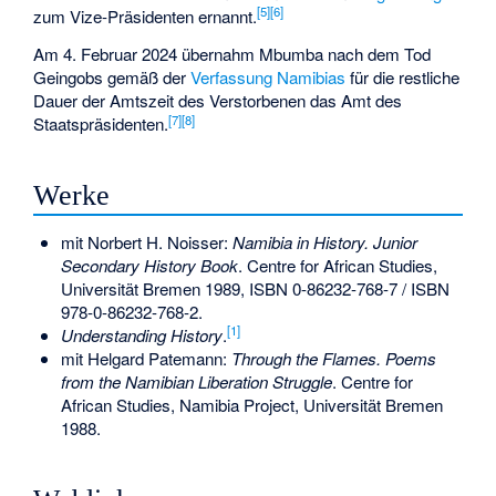
[5]
[6]
zum Vize-Präsidenten ernannt.
Am 4. Februar 2024 übernahm Mbumba nach dem Tod
Geingobs gemäß der
Verfassung Namibias
für die restliche
Dauer der Amtszeit des Verstorbenen das Amt des
[7]
[8]
Staatspräsidenten.
Werke
mit Norbert H. Noisser:
Namibia in History. Junior
Secondary History Book
. Centre for African Studies,
Universität Bremen 1989,
ISBN 0-86232-768-7
/
ISBN
978-0-86232-768-2
.
[1]
Understanding History
.
mit Helgard Patemann:
Through the Flames. Poems
from the Namibian Liberation Struggle
. Centre for
African Studies, Namibia Project, Universität Bremen
1988.