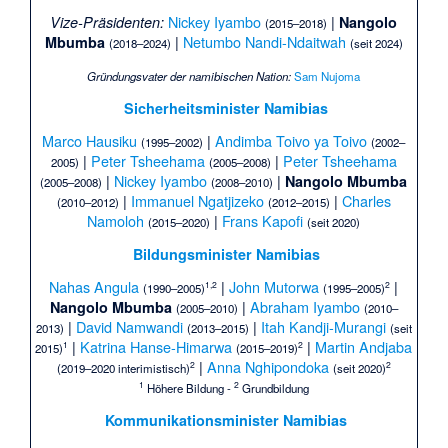
Nickey Iyambo
|
Vize-Präsidenten:
Nangolo
(2015–2018)
|
Netumbo Nandi-Ndaitwah
Mbumba
(2018–2024)
(seit 2024)
Gründungsvater der namibischen Nation:
Sam Nujoma
Sicherheitsminister Namibias
Marco Hausiku
|
Andimba Toivo ya Toivo
(1995–2002)
(2002–
|
Peter Tsheehama
|
Peter Tsheehama
2005)
(2005–2008)
|
Nickey Iyambo
|
Nangolo Mbumba
(2005–2008)
(2008–2010)
|
Immanuel Ngatjizeko
|
Charles
(2010–2012)
(2012–2015)
Namoloh
|
Frans Kapofi
(2015–2020)
(seit 2020)
Bildungsminister Namibias
Nahas Angula
|
John Mutorwa
|
1,
2
2
(1990–2005)
(1995–2005)
|
Abraham Iyambo
Nangolo Mbumba
(2005–2010)
(2010–
|
David Namwandi
|
Itah Kandji-Murangi
2013)
(2013–2015)
(seit
|
Katrina Hanse-Himarwa
|
Martin Andjaba
1
2
2015)
(2015–2019)
|
Anna Nghipondoka
2
2
(2019–2020 interimistisch)
(seit 2020)
1
2
Höhere Bildung -
Grundbildung
Kommunikationsminister Namibias