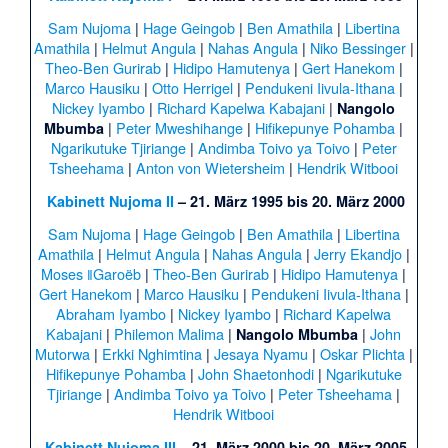
Sam Nujoma
|
Hage Geingob
|
Ben Amathila
|
Libertina
Amathila
|
Helmut Angula
|
Nahas Angula
|
Niko Bessinger
|
Theo-Ben Gurirab
|
Hidipo Hamutenya
|
Gert Hanekom
|
Marco Hausiku
|
Otto Herrigel
|
Pendukeni Iivula-Ithana
|
Nickey Iyambo
|
Richard Kapelwa Kabajani
|
Nangolo
|
Peter Mweshihange
|
Hifikepunye Pohamba
|
Mbumba
Ngarikutuke Tjiriange
|
Andimba Toivo ya Toivo
|
Peter
Tsheehama
|
Anton von Wietersheim
|
Hendrik Witbooi
Kabinett Nujoma II
– 21. März 1995 bis 20. März 2000
Sam Nujoma
|
Hage Geingob
|
Ben Amathila
|
Libertina
Amathila
|
Helmut Angula
|
Nahas Angula
|
Jerry Ekandjo
|
Moses ǁGaroëb
|
Theo-Ben Gurirab
|
Hidipo Hamutenya
|
Gert Hanekom
|
Marco Hausiku
|
Pendukeni Iivula-Ithana
|
Abraham Iyambo
|
Nickey Iyambo
|
Richard Kapelwa
Kabajani
|
Philemon Malima
|
|
John
Nangolo Mbumba
Mutorwa
|
Erkki Nghimtina
|
Jesaya Nyamu
|
Oskar Plichta
|
Hifikepunye Pohamba
|
John Shaetonhodi
|
Ngarikutuke
Tjiriange
|
Andimba Toivo ya Toivo
|
Peter Tsheehama
|
Hendrik Witbooi
Kabinett Nujoma III
– 21. März 2000 bis 20. März 2005