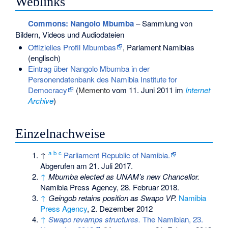
Weblinks
Commons
: Nangolo Mbumba
– Sammlung von
Bildern, Videos und Audiodateien
Offizielles Profil Mbumbas
, Parlament Namibias
(englisch)
Eintrag über Nangolo Mbumba in der
Personendatenbank des Namibia Institute for
Democracy
(
Memento
vom 11. Juni 2011 im
Internet
Archive
)
Einzelnachweise
a
b
c
↑
Parliament Republic of Namibia.
Abgerufen am 21. Juli 2017.
↑
Mbumba elected as UNAM’s new Chancellor.
Namibia Press Agency, 28. Februar 2018.
↑
Geingob retains position as Swapo VP.
Namibia
Press Agency
, 2. Dezember 2012
↑
Swapo revamps structures.
The Namibian, 23.