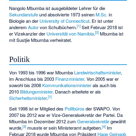
Nangolo Mbumba ist ausgebildeter Lehrer für die
Sekundarstufe
und absolvierte 1973 seinen
M.Sc.
in
Biologie an der
University of Connecticut
. Er ist unter
[1]
anderem
Autor
von Schulbüchern.
Seit Februar 2018 ist
[2]
er Vizekanzler der
Universität von Namibia
.
Mbumba ist
mit
Sustjie Mbumba
verheiratet.
Politik
Von 1993 bis 1996 war Mbumba
Landwirtschaftsminister
,
im Anschluss bis 2003
Finanzminister
. Von 2005 war er
sowohl bis 2008
Kommunikationsminister
als auch bis
2010
Bildungsminister
. Danach arbeitete er als
[1]
Sicherheitsminister
.
Seit 1998 ist er Mitglied des
Politbüros
der SWAPO. Von
2007 bis 2012 war er Vize-Generalsekretär der Partei. Da
Mbumba im Dezember 2012 zum
Generalsekretär
gewählt
[3]
[4]
wurde,
musste er sein Ministeramt aufgeben.
Im
Februar 2018 wurde Mbumba von Präsident
Hage Geingob