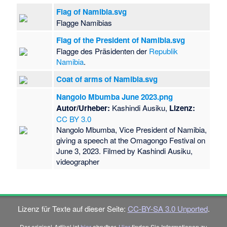
Flag of Namibia.svg
Flagge Namibias
Flag of the President of Namibia.svg
Flagge des Präsidenten der
Republik
Namibia
.
Coat of arms of Namibia.svg
Nangolo Mbumba June 2023.png
Autor/Urheber:
Kashindi Ausiku,
Lizenz:
CC BY 3.0
Nangolo Mbumba, Vice President of Namibia,
giving a speech at the Omagongo Festival on
June 3, 2023. Filmed by Kashindi Ausiku,
videographer
Lizenz für Texte auf dieser Seite:
CC-BY-SA 3.0 Unported
.
Der original-Artikel ist
hier
abrufbar.
Hier
finden Sie Informationen zu