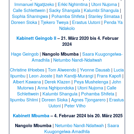
Immanuel Ngatjizeko
|
Erkki Nghimtina
|
Utoni Nujoma
|
Calle Schlettwein
|
Sacky Shangala
|
Kalumbi Shangula
|
Sophia Shaningwa
|
Pohamba Shifeta
|
Stanley Simataa
|
Doreen Sioka
|
Tjekero Tweya
|
Erastus Uutoni
|
Penda Ya
Ndakolo
Kabinett Geingob II
– 21. März 2020 bis 4. Februar
2024
Hage Geingob
|
|
Saara Kuugongelwa-
Nangolo Mbumba
Amadhila
|
Netumbo Nandi-Ndaitwah
Christine ǁHoebes
|
Tom Alweendo
|
Yvonne Dausab
|
Lucia
Iipumbu
|
Leon Jooste
|
Itah Kandji-Murangi
|
Frans Kapofi
|
Albert Kawana
|
Derek Klazen
|
Peya Mushelenga
|
John
Mutorwa
|
Anna Nghipondoka
|
Utoni Nujoma
|
Calle
Schlettwein
|
Kalumbi Shangula
|
Pohamba Shifeta
|
Iipumbu Shiimi
|
Doreen Sioka
|
Agnes Tjongarero
|
Erastus
Uutoni
|
Peter Vilho
Kabinett Mbumba
– 4. Februar 2024 bis 20. März 2025
|
Netumbo Nandi-Ndaitwah
|
Saara
Nangolo Mbumba
Kuugongelwa-Amadhila