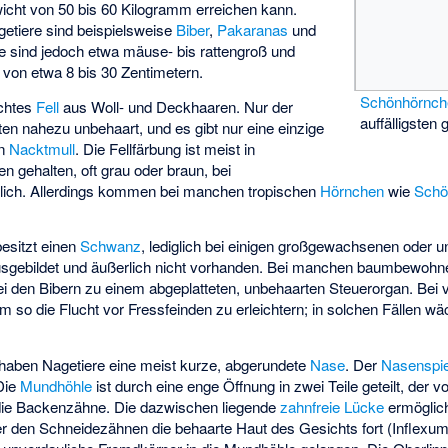
icht von 50 bis 60 Kilogramm erreichen kann.
tiere sind beispielsweise
Biber
,
Pakaranas
und
re sind jedoch etwa mäuse- bis rattengroß und
von etwa 8 bis 30 Zentimetern.
Schönhörnch
ichtes
Fell
aus Woll- und Deckhaaren. Nur der
auffälligsten
en nahezu unbehaart, und es gibt nur eine einzige
en
Nacktmull
. Die Fellfärbung ist meist in
en gehalten, oft grau oder braun, bei
ich. Allerdings kommen bei manchen tropischen
Hörnchen
wie
Schö
esitzt einen
Schwanz
, lediglich bei einigen großgewachsenen oder u
 ausgebildet und äußerlich nicht vorhanden. Bei manchen baumbewohn
i den Bibern zu einem abgeplatteten, unbehaarten Steuerorgan. Bei v
 so die Flucht vor Fressfeinden zu erleichtern; in solchen Fällen wä
haben Nagetiere eine meist kurze, abgerundete
Nase
. Der
Nasenspi
 Die
Mundhöhle
ist durch eine enge Öffnung in zwei Teile geteilt, der vo
 die Backenzähne. Die dazwischen liegende
zahnfreie Lücke
ermöglich
er den Schneidezähnen die behaarte Haut des Gesichts fort (
Inflexum