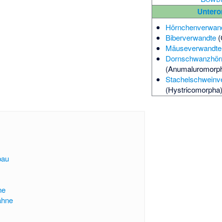
Untero
Hörnchenverwan
Biberverwandte
(
Mäuseverwandte
Dornschwanzhör
(Anumaluromorp
Stachelschweinv
(Hystricomorpha
bau
ne
ähne