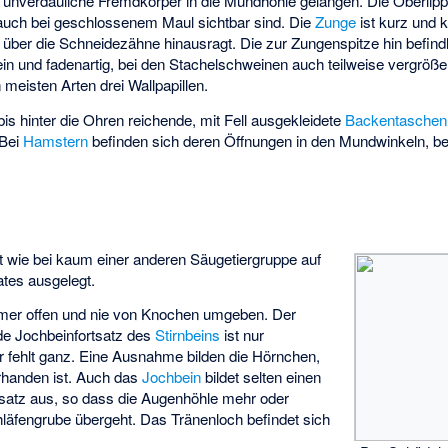
unverdauliche Fremdkörper in die Mundhöhle gelangen. Die Oberlippe
auch bei geschlossenem Maul sichtbar sind. Die
Zunge
ist kurz und 
 über die Schneidezähne hinausragt. Die zur Zungenspitze hin befind
ein und fadenartig, bei den Stachelschweinen auch teilweise vergrößer
 meisten Arten drei Wallpapillen.
s hinter die Ohren reichende, mit Fell ausgekleidete
Backentaschen
 Bei
Hamstern
befinden sich deren Öffnungen in den Mundwinkeln, b
t wie bei kaum einer anderen Säugetiergruppe auf
tes ausgelegt.
mmer offen und nie von Knochen umgeben. Der
nde Jochbeinfortsatz des
Stirnbeins
ist nur
r fehlt ganz. Eine Ausnahme bilden die Hörnchen,
orhanden ist. Auch das
Jochbein
bildet selten einen
tsatz aus, so dass die Augenhöhle mehr oder
läfengrube
übergeht. Das
Tränenloch
befindet sich