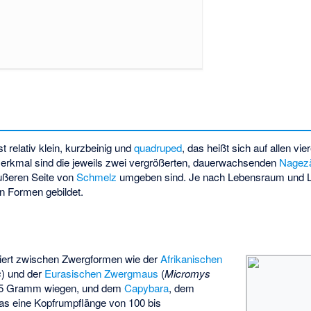
t relativ klein, kurzbeinig und
quadruped
, das heißt sich auf allen vi
rkmal sind die jeweils zwei vergrößerten, dauerwachsenden
Nagez
äußeren Seite von
Schmelz
umgeben sind. Je nach Lebensraum und 
en Formen gebildet.
iiert zwischen Zwergformen wie der
Afrikanischen
s
) und der
Eurasischen Zwergmaus
(
Micromys
als 5 Gramm wiegen, und dem
Capybara
, dem
das eine Kopfrumpflänge von 100 bis