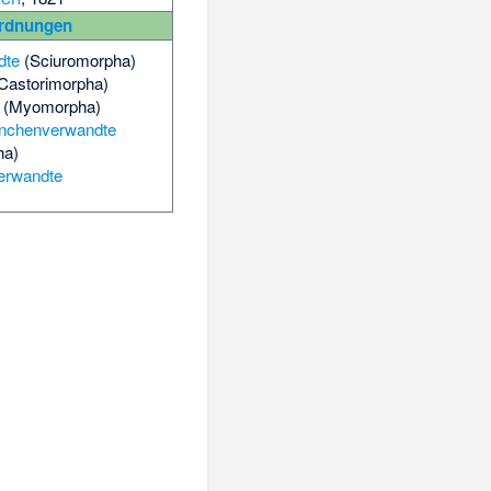
rdnungen
dte
(Sciuromorpha)
Castorimorpha)
(Myomorpha)
nchenverwandte
ha)
erwandte
)