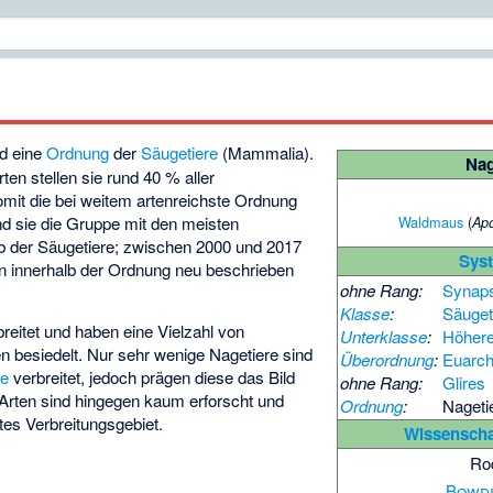
nd eine
Ordnung
der
Säugetiere
(Mammalia).
Nag
ten stellen sie rund 40 % aller
omit die bei weitem artenreichste Ordnung
Waldmaus
(
nd sie die Gruppe mit den meisten
Apo
b der Säugetiere; zwischen 2000 und 2017
Sys
n innerhalb der Ordnung neu beschrieben
ohne Rang:
Synap
Klasse
:
Säuget
breitet und haben eine Vielzahl von
Unterklasse
:
Höhere
besiedelt. Nur sehr wenige Nagetiere sind
Überordnung
:
Euarch
re
verbreitet, jedoch prägen diese das Bild
ohne Rang:
Glires
Arten sind hingegen kaum erforscht und
Ordnung
:
Nageti
tes Verbreitungsgebiet.
Wissenscha
Ro
Bowd