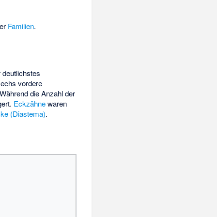
der
Familien
.
r deutlichstes
sechs vordere
 Während die Anzahl der
gert.
Eckzähne
waren
cke (Diastema)
.