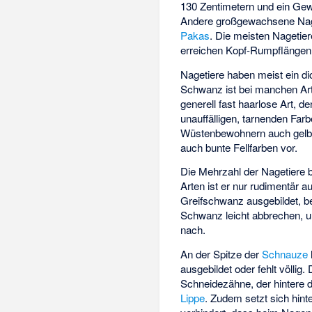
130 Zentimetern und ein Gew
Andere großgewachsene Nage
Pakas
. Die meisten Nagetie
erreichen Kopf-Rumpflängen 
Nagetiere haben meist ein d
Schwanz ist bei manchen Art
generell fast haarlose Art, d
unauffälligen, tarnenden Farb
Wüstenbewohnern auch gelbl
auch bunte Fellfarben vor.
Die Mehrzahl der Nagetiere b
Arten ist er nur rudimentär
Greifschwanz ausgebildet, be
Schwanz leicht abbrechen, um
nach.
An der Spitze der
Schnauze
ausgebildet oder fehlt völlig.
Schneidezähne, der hintere
Lippe
. Zudem setzt sich hint