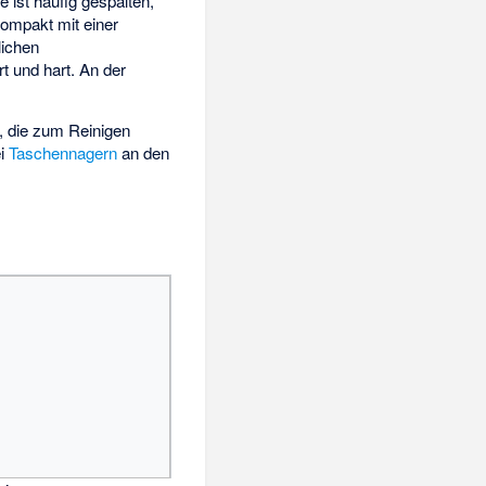
 ist häufig gespalten,
kompakt mit einer
lichen
t und hart. An der
, die zum Reinigen
ei
Taschennagern
an den