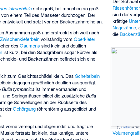
Der Schädel 
Riesenhörnc
en infraorbitale
sehr groß, bei manchen so groß
sind der ver
d von einem Teil des
Masseter
durchzogen. Der
kräftige
Unter
ch entwickelt und setzt vor der Backenzahnreihe an.
Nagezähne
, 
gen Ausnahmen groß und erstreckt sich weit nach
die
Backenz
e
Zwischenkieferbein
vollständig vom
Oberkiefer
öcher
des
Gaumens
sind klein und deutlich
n
ist kurz, bei den Sandgräbern sogar kürzer als
chneide- und Backenzähnen befindet sich eine
eich zum Gesichtsschädel klein. Das
Scheitelbein
elbein
dagegen gewöhnlich deutlich ausgeprägt.
e
Bulla tympanica
ist immer vorhanden und
- und Springmäusen bildet die zusätzliche
Bulla
örmige Schwellungen an der Rückseite des
ist der
Gehörgang
röhrenförmig ausgebildet und
.
ist vorne verengt und abgerundet und trägt die
(c)
Lackas
in der
uskelfortsatz ist klein, das kantige, untere
Volumengrafi
groß und ausgeprägt. Der Gelenkkopf und die