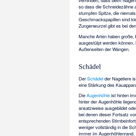
verhindert, dass beim Nagen 
so dass die Schneidezähne 
stumpfen Spitze, die niemals
Geschmackspapillen
sind kl
Zungenwurzel gibt es bei den
Manche Arten haben große, bi
ausgestülpt werden können.
Außenseiten der Wangen.
Schädel
Der
Schädel
der Nagetiere is
eine Stärkung des Kauappara
Die
Augenhöhle
ist hinten i
hinter der Augenhöhle liege
ansatzweise ausgebildet ode
bei denen dieser Fortsatz v
entsprechenden Stirnbeinfor
weniger vollständig in die
Sch
immer im Augenhöhlenrand.