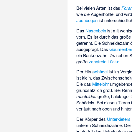
Bei vielen Arten ist das
Foram
wie die Augenhöhle, und wir
Jochbogen
ist unterschiedli
Das
Nasenbein
ist mit weni
vorn. Es ist durch das groß
getrennt. Die
Schneidezahnl
ausgeprägt. Das
Gaumenbei
ein Backenzahn. Zwischen S
große
zahnfreie Lücke
.
Der Hirn
schädel
ist im Vergl
ist klein, das
Zwischenscheit
Die das
Mittelohr
umgebend
grundsätzlich groß. Bei Renn
mastoidea
große, halbkugelf
Schädels. Bei diesen Tieren 
verläuft nach oben und hinten
Der Körper des
Unterkiefers
unteren Schneidezähne. Der M
Hinterteil des Unterkiefers 