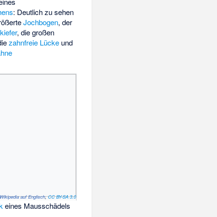
eines
hens
: Deutlich zu sehen
größerte
Jochbogen
, der
kiefer
, die großen
die
zahnfreie Lücke
und
ähne
Wikipedia auf Englisch
,
CC BY-SA 3.0
k
eines Mausschädels