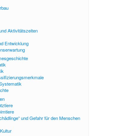
e
erbau
und Aktivitätszeiten
nd Entwicklung
enserwartung
mesgeschichte
tik
ik
assifizierungsmerkmale
 Systematik
chte
hen
tztiere
imtiere
Schädlinge“ und Gefahr für den Menschen
 Kultur