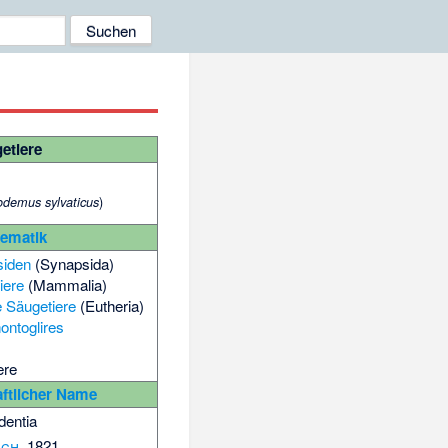
etiere
)
demus sylvaticus
tematik
siden
(Synapsida)
iere
(Mammalia)
 Säugetiere
(Eutheria)
ontoglires
ere
ftlicher Name
dentia
ich
, 1821