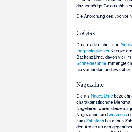
dazugehörige Gelenkhöhle 
Die Anordnung des Jochbeins
Gebiss
Das relativ einheitliche
Gebi
morphologisches
Kennzeiche
Backenzähne, davon vier im 
Schneidezähne
immer gleich 
nie vorhanden und zwischen
Nagezähne
Die als
Nagezähne
bezeichne
charakteristischste Merkmal
Nagetieren waren diese auf je
Nagezähne sind
wurzellos
od
zum
Zahnfach
hin offene
Zah
den Abrieb an den gegenüber