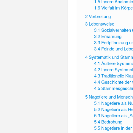
1.5
Innere Anatomi
1.6
Vielfalt im Körp
2
Verbreitung
3
Lebensweise
3.1
Sozialverhalten 
3.2
Ernährung
3.3
Fortpflanzung u
3.4
Feinde und Leb
4
Systematik und Stam
4.1
Äußere Systema
4.2
Innere Systemat
4.3
Traditionelle Kl
4.4
Geschichte der
4.5
Stammesgeschi
5
Nagetiere und Mensc
5.1
Nagetiere als Nu
5.2
Nagetiere als He
5.3
Nagetiere als „
5.4
Bedrohung
5.5
Nagetiere in der