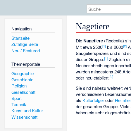
Nagetiere
Navigation
Startseite
Die
Nagetiere
(Rodentia) si
Zufällige Seite
[
1
]
[
2
]
Mit etwa 2500
bis 2600
Ar
Neu / Featured
Säugetierspezies und sind s
[
1
]
dieser Gruppe.
Zugleich si
Themenportale
Neubeschreibungen innerhal
wurden mindestens 248 Arte
Geographie
[
2
]
oder neu etabliert.
Geschichte
Religion
Sie sind nahezu weltweit ver
Gesellschaft
verschiedenen Lebensräumen 
Sport
als
Kulturfolger
oder
Heimtie
Technik
der gesamten Gruppe. Viele 
Kunst und Kultur
haben ein sehr eingeschränk
Wissenschaft