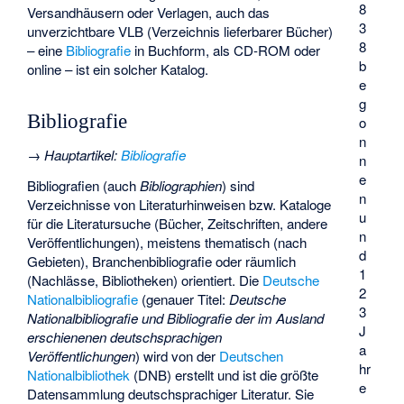
8
Versandhäusern oder Verlagen, auch das
3
unverzichtbare VLB (
Verzeichnis lieferbarer Bücher
)
8
– eine
Bibliografie
in Buchform, als CD-ROM oder
b
online – ist ein solcher Katalog.
e
g
Bibliografie
o
n
→
Hauptartikel
:
Bibliografie
n
e
Bibliografien (auch
Bibliographien
) sind
n
Verzeichnisse von Literaturhinweisen bzw. Kataloge
u
für die Literatursuche (Bücher, Zeitschriften, andere
n
Veröffentlichungen), meistens thematisch (nach
d
Gebieten), Branchenbibliografie oder räumlich
1
(Nachlässe, Bibliotheken) orientiert. Die
Deutsche
2
Nationalbibliografie
(genauer Titel:
Deutsche
3
Nationalbibliografie und Bibliografie der im Ausland
J
erschienenen deutschsprachigen
a
Veröffentlichungen
) wird von der
Deutschen
hr
Nationalbibliothek
(DNB) erstellt und ist die größte
e
Datensammlung deutschsprachiger Literatur. Sie