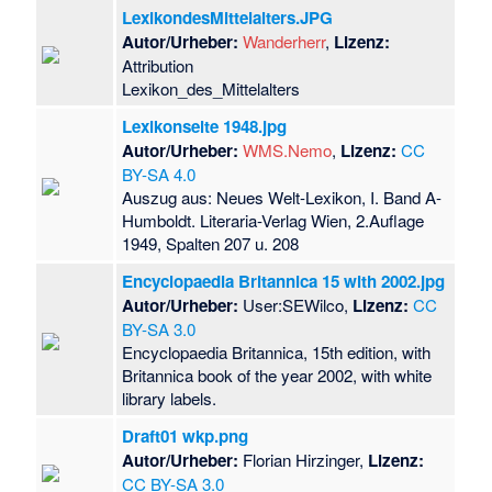
LexikondesMittelalters.JPG
Autor/Urheber:
Wanderherr
,
Lizenz:
Attribution
Lexikon_des_Mittelalters
Lexikonseite 1948.jpg
Autor/Urheber:
WMS.Nemo
,
Lizenz:
CC
BY-SA 4.0
Auszug aus: Neues Welt-Lexikon, I. Band A-
Humboldt. Literaria-Verlag Wien, 2.Auflage
1949, Spalten 207 u. 208
Encyclopaedia Britannica 15 with 2002.jpg
Autor/Urheber:
User:SEWilco,
Lizenz:
CC
BY-SA 3.0
Encyclopaedia Britannica, 15th edition, with
Britannica book of the year 2002, with white
library labels.
Draft01 wkp.png
Autor/Urheber:
Florian Hirzinger,
Lizenz:
CC BY-SA 3.0