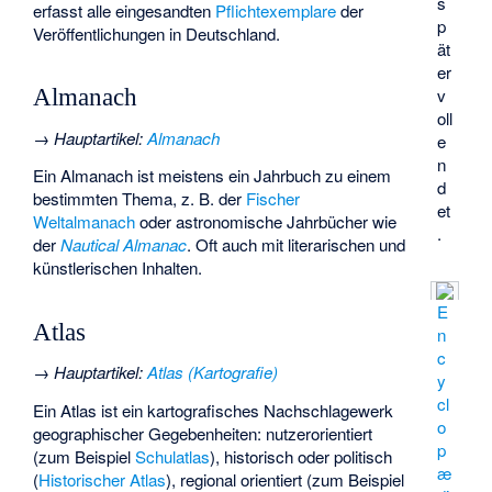
s
erfasst alle eingesandten
Pflichtexemplare
der
p
Veröffentlichungen in Deutschland.
ät
er
v
Almanach
oll
→
Hauptartikel
:
Almanach
e
n
Ein Almanach ist meistens ein Jahrbuch zu einem
d
bestimmten Thema, z. B. der
Fischer
et
Weltalmanach
oder astronomische Jahrbücher wie
.
der
Nautical Almanac
. Oft auch mit literarischen und
künstlerischen Inhalten.
E
Atlas
n
c
→
Hauptartikel
:
Atlas (Kartografie)
y
cl
Ein Atlas ist ein kartografisches Nachschlagewerk
o
geographischer Gegebenheiten: nutzerorientiert
p
(zum Beispiel
Schulatlas
), historisch oder politisch
æ
(
Historischer Atlas
), regional orientiert (zum Beispiel