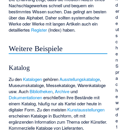
d
Nachschlagewerkes schnell und bequem ein
er
bestimmtes Wissen suchen. Das gelingt am besten
d
über das Alphabet. Daher sollten systematische
e
Werke oder Werke mit langen Artikeln auch ein
ut
detailliertes
Register
(Index) haben.
s
c
h
Weitere Beispiele
e
n
S
Katalog
pr
a
Zu den
Katalogen
gehören
Ausstellungskataloge
,
c
Museumskataloge
,
Messekataloge
,
Warenkataloge
h
usw. Auch
Bibliotheken
,
Archive
und
e
Dokumentationen
erschließen ihre Bestände mit
w
einem Katalog, häufig nur als Kartei oder heute in
ur
digitaler Form. Zu den meisten
Kunstausstellungen
d
erscheinen Kataloge in Buchform, oft mit
e
ergänzenden Information zum Thema oder Künstler.
1
Kommerzielle Kataloge von Lieferanten,