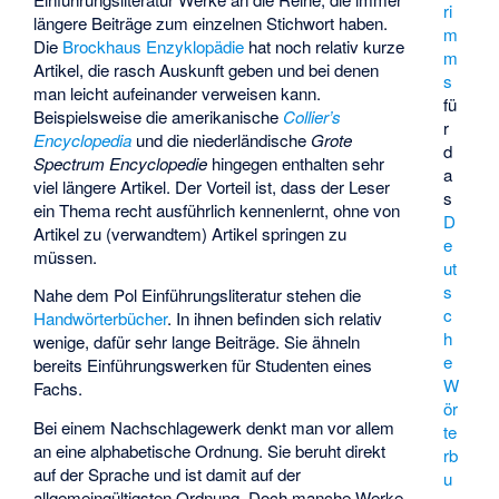
ri
längere Beiträge zum einzelnen Stichwort haben.
m
Die
Brockhaus Enzyklopädie
hat noch relativ kurze
m
Artikel, die rasch Auskunft geben und bei denen
s
man leicht aufeinander verweisen kann.
fü
Beispielsweise die amerikanische
Collier’s
r
Encyclopedia
und die niederländische
Grote
d
Spectrum Encyclopedie
hingegen enthalten sehr
a
viel längere Artikel. Der Vorteil ist, dass der Leser
s
ein Thema recht ausführlich kennenlernt, ohne von
D
Artikel zu (verwandtem) Artikel springen zu
e
müssen.
ut
s
Nahe dem Pol Einführungsliteratur stehen die
c
Handwörterbücher
. In ihnen befinden sich relativ
h
wenige, dafür sehr lange Beiträge. Sie ähneln
e
bereits Einführungswerken für Studenten eines
W
Fachs.
ör
Bei einem Nachschlagewerk denkt man vor allem
te
an eine alphabetische Ordnung. Sie beruht direkt
rb
auf der Sprache und ist damit auf der
u
allgemeingültigsten Ordnung. Doch manche Werke