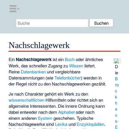
Nachschlagewerk
Ein
Nachschlagewerk
ist ein
Buch
oder ähnliches
Werk, das schnellen Zugang zu
Wissen
liefert.
D
Reine
Datenbanken
und vergleichbare
ie
Datensammlungen (wie
Telefonbücher
) werden in
B
der Regel nicht zu den Nachschlagewerken gezählt.
ro
c
Je nach Charakter gehört ein Werk zu den
k
wissenschaftlichen
Hilfsmitteln oder richtet sich an
h
allgemeine Interessenten. Die innere Ordnung kann
a
dabei entweder nach dem
Alphabet
oder nach
u
einem anderen
System
geschehen. Typische
s-
Nachschlagewerke sind
Lexika
und
Enzyklopädien
.
E