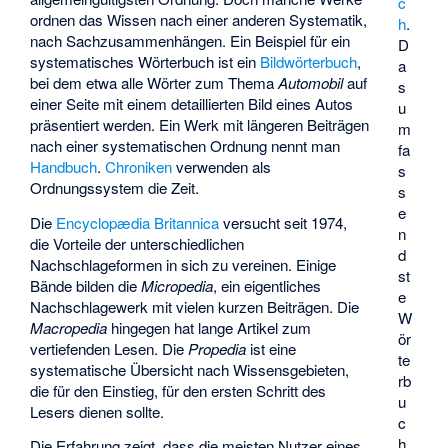
c
ordnen das Wissen nach einer anderen Systematik,
h
.
nach Sachzusammenhängen. Ein Beispiel für ein
D
systematisches Wörterbuch ist ein
Bildwörterbuch
,
a
bei dem etwa alle Wörter zum Thema
Automobil
auf
s
einer Seite mit einem detaillierten Bild eines Autos
u
präsentiert werden. Ein Werk mit längeren Beiträgen
m
nach einer systematischen Ordnung nennt man
fa
Handbuch
.
Chroniken
verwenden als
s
Ordnungssystem die Zeit.
s
e
Die
Encyclopædia Britannica
versucht seit 1974,
n
die Vorteile der unterschiedlichen
d
Nachschlageformen in sich zu vereinen. Einige
st
Bände bilden die
Micropedia
, ein eigentliches
e
Nachschlagewerk mit vielen kurzen Beiträgen. Die
W
Macropedia
hingegen hat lange Artikel zum
ör
vertiefenden Lesen. Die
Propedia
ist eine
te
systematische Übersicht nach Wissensgebieten,
rb
die für den Einstieg, für den ersten Schritt des
u
Lesers dienen sollte.
c
h
Die Erfahrung zeigt, dass die meisten Nutzer eines