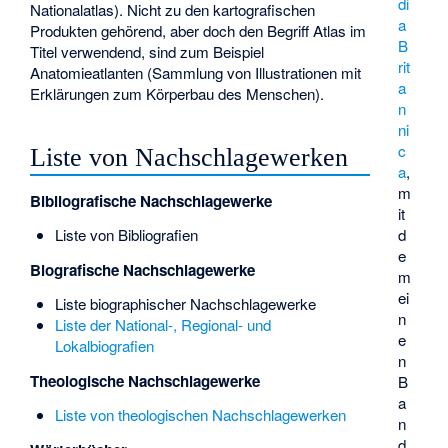
di
Nationalatlas
). Nicht zu den kartografischen
a
Produkten gehörend, aber doch den Begriff Atlas im
B
Titel verwendend, sind zum Beispiel
rit
Anatomieatlanten (Sammlung von Illustrationen mit
a
Erklärungen zum Körperbau des Menschen).
n
ni
c
Liste von Nachschlagewerken
a
,
m
Bibliografische Nachschlagewerke
it
d
Liste von Bibliografien
e
Biografische Nachschlagewerke
m
ei
Liste biographischer Nachschlagewerke
n
Liste der National-, Regional- und
e
Lokalbiografien
n
Theologische Nachschlagewerke
B
a
Liste von theologischen Nachschlagewerken
n
d