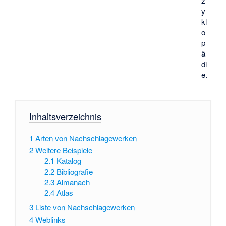
z
y
kl
o
p
ä
di
e
.
Inhaltsverzeichnis
1
Arten von Nachschlagewerken
2
Weitere Beispiele
2.1
Katalog
2.2
Bibliografie
2.3
Almanach
2.4
Atlas
3
Liste von Nachschlagewerken
4
Weblinks