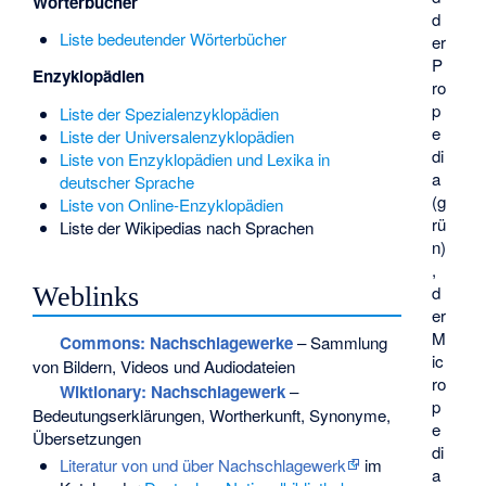
Wörterbücher
d
Liste bedeutender Wörterbücher
er
P
Enzyklopädien
ro
p
Liste der Spezialenzyklopädien
e
Liste der Universalenzyklopädien
di
Liste von Enzyklopädien und Lexika in
a
deutscher Sprache
(g
Liste von Online-Enzyklopädien
rü
Liste der Wikipedias nach Sprachen
n)
,
d
Weblinks
er
M
Commons
: Nachschlagewerke
– Sammlung
ic
von Bildern, Videos und Audiodateien
ro
Wiktionary: Nachschlagewerk
–
p
Bedeutungserklärungen, Wortherkunft, Synonyme,
e
Übersetzungen
di
Literatur von und über Nachschlagewerk
im
a