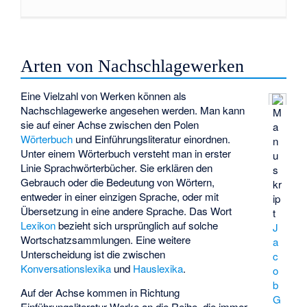
Arten von Nachschlagewerken
Eine Vielzahl von Werken können als
Nachschlagewerke angesehen werden. Man kann
M
sie auf einer Achse zwischen den Polen
a
Wörterbuch
und Einführungsliteratur einordnen.
n
Unter einem Wörterbuch versteht man in erster
u
Linie Sprachwörterbücher. Sie erklären den
s
Gebrauch oder die Bedeutung von Wörtern,
kr
entweder in einer einzigen Sprache, oder mit
ip
Übersetzung in eine andere Sprache. Das Wort
t
Lexikon
bezieht sich ursprünglich auf solche
J
Wortschatzsammlungen. Eine weitere
a
Unterscheidung ist die zwischen
c
Konversationslexika
und
Hauslexika
.
o
b
Auf der Achse kommen in Richtung
G
Einführungsliteratur Werke an die Reihe, die immer