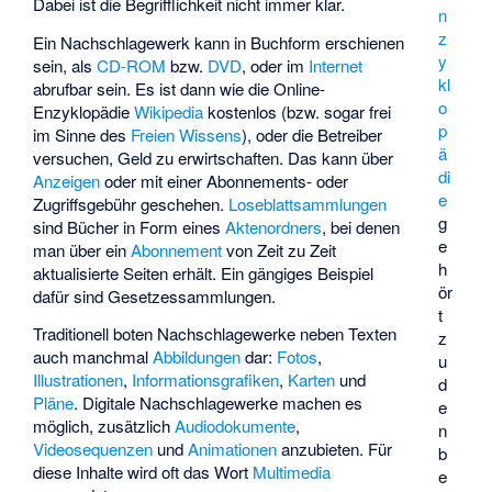
Dabei ist die Begrifflichkeit nicht immer klar.
n
z
Ein Nachschlagewerk kann in Buchform erschienen
y
sein, als
CD-ROM
bzw.
DVD
, oder im
Internet
kl
abrufbar sein. Es ist dann wie die Online-
o
Enzyklopädie
Wikipedia
kostenlos (bzw. sogar frei
p
im Sinne des
Freien Wissens
), oder die Betreiber
ä
versuchen, Geld zu erwirtschaften. Das kann über
di
Anzeigen
oder mit einer Abonnements- oder
e
Zugriffsgebühr geschehen.
Loseblattsammlungen
g
sind Bücher in Form eines
Aktenordners
, bei denen
e
man über ein
Abonnement
von Zeit zu Zeit
h
aktualisierte Seiten erhält. Ein gängiges Beispiel
ör
dafür sind
Gesetzessammlungen
.
t
Traditionell boten Nachschlagewerke neben Texten
z
auch manchmal
Abbildungen
dar:
Fotos
,
u
Illustrationen
,
Informationsgrafiken
,
Karten
und
d
Pläne
. Digitale Nachschlagewerke machen es
e
möglich, zusätzlich
Audiodokumente
,
n
Videosequenzen
und
Animationen
anzubieten. Für
b
diese Inhalte wird oft das Wort
Multimedia
e