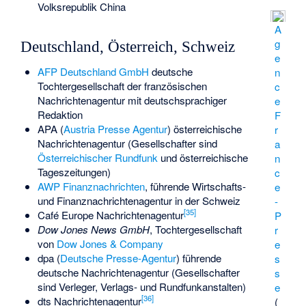
Volksrepublik China
A
g
Deutschland, Österreich, Schweiz
e
AFP Deutschland GmbH
deutsche
n
Tochtergesellschaft der französischen
c
Nachrichtenagentur mit deutschsprachiger
e
Redaktion
F
APA (
Austria Presse Agentur
) österreichische
r
Nachrichtenagentur (Gesellschafter sind
a
Österreichischer Rundfunk
und österreichische
n
Tageszeitungen)
c
AWP Finanznachrichten
, führende Wirtschafts-
e
und Finanznachrichtenagentur in der Schweiz
-
[
35
]
Café Europe Nachrichtenagentur
P
Dow Jones News GmbH
, Tochtergesellschaft
r
von
Dow Jones & Company
e
dpa (
Deutsche Presse-Agentur
) führende
s
deutsche Nachrichtenagentur (Gesellschafter
s
sind Verleger, Verlags- und Rundfunkanstalten)
e
[
36
]
dts Nachrichtenagentur
(