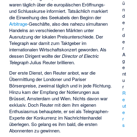
ü
waren täglich über die europäischen Eröffnungs-
n
und Schlusskurse informiert. Tatsächlich markiert
d
die Einweihung des Seekabels den Beginn der
e
Arbitrage
-Geschäfte, also des nahezu simultanen
r
Handelns an verschiedenen Märkten unter
d
Ausnutzung der lokalen Preisunterschiede. Der
e
Telegraph war damit zum Taktgeber im
r
internationalen Wirtschaftskonzert geworden. Als
A
dessen Dirigent wollte der
Director of Electric
g
Telegraph
Julius Reuter brillieren.
e
Der erste Dienst, den Reuter anbot, war die
nt
Übermittlung der Londoner und Pariser
u
Börsenpreise, zweimal täglich und in jede Richtung.
r
Hinzu kam der Empfang der Notierungen aus
R
Brüssel, Amsterdam und Wien. Nichts davon war
e
exklusiv. Doch Reuter mit dem ihm eigenen
ut
Enthusiasmus behauptete, er sei als Telegraphen-
e
Experte der Konkurrenz im Nachrichtenhandel
r
überlegen. So gelang es ihm bald, die ersten
s
Abonnenten zu gewinnen.