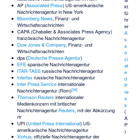
AP (
Associated Press
) US-amerikanische
kt
Nachrichtenagentur in New York
fü
Bloomberg News
, Finanz- und
hr
Wirtschaftsnachrichten
er
CAPA (
Chabalier & Associates Press Agency
)
A
französische Nachrichtenagentur
s
Dow Jones & Company
, Finanz- und
s
Wirtschaftsnachrichten
o
dpa (
Deutsche Presse-Agentur
)
ci
EFE
spanische Nachrichtenagentur
at
ITAR-TASS
russische Nachrichtenagentur
e
Interfax
russische Nachrichtenagentur
d
Inter Press Service
internationale
P
[
34
]
Nachrichtenagentur (Rom)
re
Thomson Reuters
internationaler
s
Medienkonzern mit britischer
s
Nachrichtenagentur
Reuters
, mit der Abkürzung
(
rtr
A
UPI (
United Press International
) US-
P
amerikanische Nachrichtenagentur
)
Xinhua
, offizielle Nachrichtenagentur der