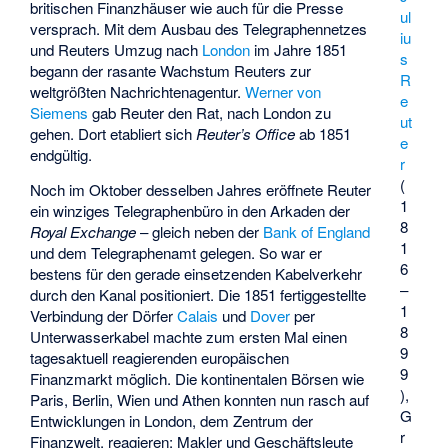
britischen Finanzhäuser wie auch für die Presse
ul
versprach. Mit dem Ausbau des Telegraphennetzes
iu
und Reuters Umzug nach
London
im Jahre 1851
s
begann der rasante Wachstum Reuters zur
R
weltgrößten Nachrichtenagentur.
Werner von
e
Siemens
gab Reuter den Rat, nach London zu
ut
gehen. Dort etabliert sich
Reuter’s Office
ab 1851
e
endgültig.
r
(
Noch im Oktober desselben Jahres eröffnete Reuter
1
ein winziges Telegraphenbüro in den Arkaden der
8
Royal Exchange
– gleich neben der
Bank of England
1
und dem Telegraphenamt gelegen. So war er
6
bestens für den gerade einsetzenden Kabelverkehr
–
durch den Kanal positioniert. Die 1851 fertiggestellte
1
Verbindung der Dörfer
Calais
und
Dover
per
8
Unterwasserkabel machte zum ersten Mal einen
9
tagesaktuell reagierenden europäischen
9
Finanzmarkt möglich. Die kontinentalen Börsen wie
),
Paris, Berlin, Wien und Athen konnten nun rasch auf
G
Entwicklungen in London, dem Zentrum der
r
Finanzwelt, reagieren; Makler und Geschäftsleute