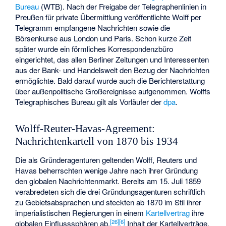
Bureau
(WTB). Nach der Freigabe der Telegraphenlinien in
Preußen für private Übermittlung veröffentlichte Wolff per
Telegramm empfangene Nachrichten sowie die
Börsenkurse aus London und Paris. Schon kurze Zeit
später wurde ein förmliches Korrespondenzbüro
eingerichtet, das allen Berliner Zeitungen und Interessenten
aus der Bank- und Handelswelt den Bezug der Nachrichten
ermöglichte. Bald darauf wurde auch die Berichterstattung
über außenpolitische Großereignisse aufgenommen. Wolffs
Telegraphisches Bureau gilt als Vorläufer der
dpa
.
Wolff-Reuter-Havas-Agreement:
Nachrichtenkartell von 1870 bis 1934
Die als Gründeragenturen geltenden Wolff, Reuters und
Havas beherrschten wenige Jahre nach ihrer Gründung
den globalen Nachrichtenmarkt. Bereits am 15. Juli 1859
verabredeten sich die drei Gründungsagenturen schriftlich
zu Gebietsabsprachen und steckten ab 1870 im Stil ihrer
imperialistischen Regierungen in einem
Kartellvertrag
ihre
[
26
]
[
6
]
globalen Einflusssphären ab.
Inhalt der Kartellverträge,