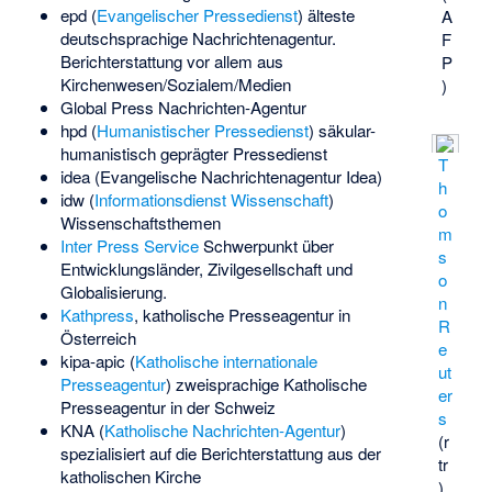
epd (
Evangelischer Pressedienst
) älteste
A
deutschsprachige Nachrichtenagentur.
F
Berichterstattung vor allem aus
P
Kirchenwesen/Sozialem/Medien
)
Global Press Nachrichten-Agentur
hpd (
Humanistischer Pressedienst
) säkular-
humanistisch geprägter Pressedienst
T
idea (
Evangelische Nachrichtenagentur Idea
)
h
idw (
Informationsdienst Wissenschaft
)
o
Wissenschaftsthemen
m
Inter Press Service
Schwerpunkt über
s
Entwicklungsländer, Zivilgesellschaft und
o
Globalisierung.
n
Kathpress
, katholische Presseagentur in
R
Österreich
e
kipa-apic (
Katholische internationale
ut
Presseagentur
) zweisprachige Katholische
er
Presseagentur in der Schweiz
s
KNA (
Katholische Nachrichten-Agentur
)
(r
spezialisiert auf die Berichterstattung aus der
tr
katholischen Kirche
)