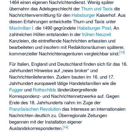
1464 einen eigenen Nachrichtendienst. Wenig später
übernahm das Adelsgeschlecht der
Thurn und Taxis
die
Nachrichtenvermittlung für den
Habsburger
Kaiserhof. Aus
diesen Erfahrungen entwickelte Thurn und Taxis unter
Maximilian I.
die 1490 gegründete
Habsburger Post
. An
zahlreichen Höfen entstanden in der
frühen Neuzeit
Kanzleien, die eintreffende Nachrichten erfassten und
bearbeiteten und insofern mit Redaktionsräumen späterer,
[
13
]
kommerzieller Nachrichtenagenturen vergleichbar sind.
Für Italien, England und Deutschland finden sich für das 16.
Jahrhundert Hinweise auf „news broker“ und
Nachrichtenlieferanten. Zudem bauten im 16. und 17.
Jahrhundert europaweit tätige Handelsfamilien wie die
Fugger
und
Rothschilds
länderübergreifende
Korrespondenz- und Nachrichtennetzwerke auf. Gegen
Ende des 18. Jahrhunderts nahm im Zuge der
Französischen Revolution
das Interesse an internationalen
Nachrichten deutlich zu. Überregionale Zeitungen
begannen mit der Installation eigener
[
14
]
Auslandskorrespondenten.