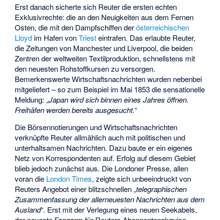
Erst danach sicherte sich Reuter die ersten echten
Exklusivrechte: die an den Neuigkeiten aus dem Fernen
Osten, die mit den Dampfschiffen der
österreichischen
Lloyd
im Hafen von
Triest
eintrafen. Das erlaubte Reuter,
die Zeitungen von Manchester und Liverpool, die beiden
Zentren der weltweiten Textilproduktion, schnellstens mit
den neuesten Rohstoffkursen zu versorgen.
Bemerkenswerte Wirtschaftsnachrichten wurden nebenbei
mitgeliefert – so zum Beispiel im Mai 1853 die sensationelle
Meldung: „
Japan wird sich binnen eines Jahres öffnen.
Freihäfen werden bereits ausgesucht.
“
Die Börsennotierungen und Wirtschaftsnachrichten
verknüpfte Reuter allmählich auch mit politischen und
unterhaltsamen Nachrichten. Dazu baute er ein eigenes
Netz von Korrespondenten auf. Erfolg auf diesem Gebiet
blieb jedoch zunächst aus. Die Londoner Presse, allen
voran die
London Times
, zeigte sich unbeeindruckt von
Reuters Angebot einer blitzschnellen „
telegraphischen
Zusammenfassung der allerneuesten Nachrichten aus dem
Ausland
“. Erst mit der Verlegung eines neuen Seekabels,
der neueste Fangarm für Reuters Abonnentenakquise,