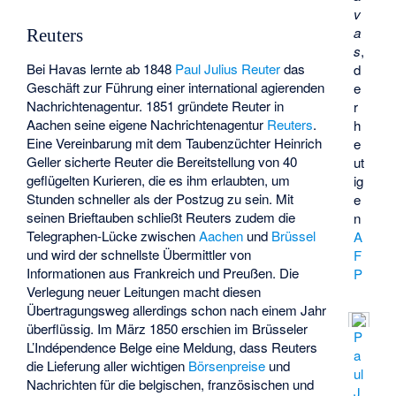
v
a
Reuters
s
,
Bei Havas lernte ab 1848
Paul Julius Reuter
das
d
Geschäft zur Führung einer international agierenden
e
Nachrichtenagentur. 1851 gründete Reuter in
r
Aachen seine eigene Nachrichtenagentur
Reuters
.
h
Eine Vereinbarung mit dem Taubenzüchter Heinrich
e
Geller sicherte Reuter die Bereitstellung von 40
ut
geflügelten Kurieren, die es ihm erlaubten, um
ig
Stunden schneller als der Postzug zu sein. Mit
e
seinen Brieftauben schließt Reuters zudem die
n
Telegraphen-Lücke zwischen
Aachen
und
Brüssel
A
und wird der schnellste Übermittler von
F
Informationen aus Frankreich und Preußen. Die
P
Verlegung neuer Leitungen macht diesen
Übertragungsweg allerdings schon nach einem Jahr
überflüssig. Im März 1850 erschien im Brüsseler
P
L’Indépendence Belge
eine Meldung, dass Reuters
a
die Lieferung aller wichtigen
Börsenpreise
und
ul
Nachrichten für die belgischen, französischen und
J