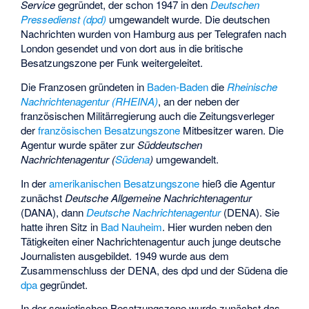
Service
gegründet, der schon 1947 in den
Deutschen
Pressedienst (dpd)
umgewandelt wurde. Die deutschen
Nachrichten wurden von Hamburg aus per Telegrafen nach
London gesendet und von dort aus in die britische
Besatzungszone per Funk weitergeleitet.
Die Franzosen gründeten in
Baden-Baden
die
Rheinische
Nachrichtenagentur (RHEINA)
, an der neben der
französischen Militärregierung auch die Zeitungsverleger
der
französischen Besatzungszone
Mitbesitzer waren. Die
Agentur wurde später zur
Süddeutschen
Nachrichtenagentur (
Südena
)
umgewandelt.
In der
amerikanischen Besatzungszone
hieß die Agentur
zunächst
Deutsche Allgemeine Nachrichtenagentur
(DANA), dann
Deutsche Nachrichtenagentur
(DENA). Sie
hatte ihren Sitz in
Bad Nauheim
. Hier wurden neben den
Tätigkeiten einer Nachrichtenagentur auch junge deutsche
Journalisten ausgebildet. 1949 wurde aus dem
Zusammenschluss der DENA, des dpd und der Südena die
dpa
gegründet.
In der sowjetischen Besatzungszone wurde zunächst das