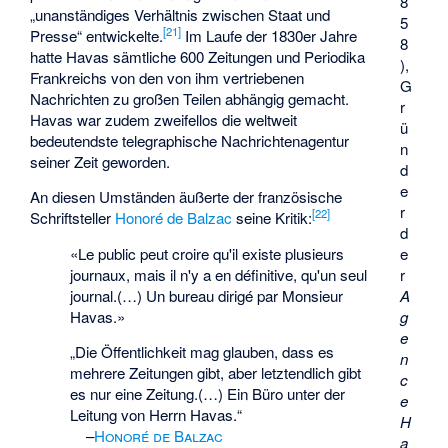
8
„unanständiges Verhältnis zwischen Staat und
5
[
21
]
Presse“ entwickelte.
Im Laufe der 1830er Jahre
8
hatte Havas sämtliche 600 Zeitungen und Periodika
),
Frankreichs von den von ihm vertriebenen
G
Nachrichten zu großen Teilen abhängig gemacht.
r
Havas war zudem zweifellos die weltweit
ü
bedeutendste telegraphische Nachrichtenagentur
n
seiner Zeit geworden.
d
e
An diesen Umständen äußerte der französische
r
[
22
]
Schriftsteller
Honoré de Balzac
seine Kritik:
d
e
«Le public peut croire qu'il existe plusieurs
r
journaux, mais il n'y a en définitive, qu'un seul
A
journal.(…) Un bureau dirigé par Monsieur
g
Havas.»
e
„Die Öffentlichkeit mag glauben, dass es
n
mehrere Zeitungen gibt, aber letztendlich gibt
c
es nur eine Zeitung.(…) Ein Büro unter der
e
Leitung von Herrn Havas.“
H
–
Honoré de Balzac
a