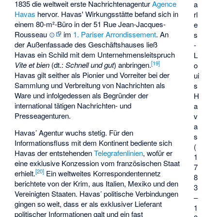
1835 die weltweit erste Nachrichtenagentur
Agence
a
Havas
hervor. Havas' Wirkungsstätte befand sich in
rl
einem 80-m²-Büro in der 51 Rue Jean-Jacques-
e
Rousseau
⊙
im
1. Pariser Arrondissement
. An
s
der Außenfassade des Geschäftshauses ließ
-
Havas ein Schild mit dem Unternehmensleitspruch
L
[
19
]
Vite et bien
(dt.:
Schnell und gut
) anbringen.
o
Havas gilt seither als Pionier und Vorreiter bei der
ui
Sammlung und Verbreitung von Nachrichten als
s
Ware und infolgedessen als Begründer der
H
international tätigen Nachrichten- und
a
Presseagenturen.
v
a
Havas’ Agentur wuchs stetig. Für den
s
Informationsfluss mit dem Kontinent bediente sich
(
Havas der entstehenden
Telegrafenlinien
, wofür er
1
eine exklusive Konzession vom französischen Staat
7
[
20
]
erhielt.
Ein weltweites Korrespondentennetz
8
berichtete von der Krim, aus Italien, Mexiko und den
3
Vereinigten Staaten. Havas’ politische Verbindungen
–
gingen so weit, dass er als exklusiver Lieferant
1
politischer Informationen galt und ein fast