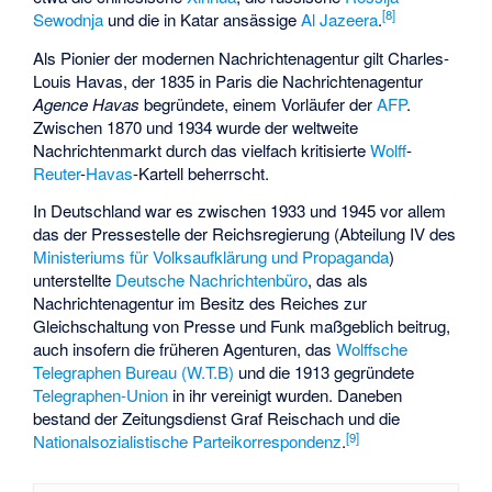
[
8
]
Sewodnja
und die in Katar ansässige
Al Jazeera
.
Als Pionier der modernen Nachrichtenagentur gilt
Charles-
Louis Havas
, der 1835 in Paris die Nachrichtenagentur
Agence Havas
begründete, einem Vorläufer der
AFP
.
Zwischen 1870 und 1934 wurde der weltweite
Nachrichtenmarkt durch das vielfach kritisierte
Wolff
-
Reuter
-
Havas
-Kartell beherrscht.
In Deutschland war es zwischen 1933 und 1945 vor allem
das der Pressestelle der Reichsregierung (Abteilung IV des
Ministeriums für Volksaufklärung und Propaganda
)
unterstellte
Deutsche Nachrichtenbüro
, das als
Nachrichtenagentur im Besitz des Reiches zur
Gleichschaltung von Presse und Funk maßgeblich beitrug,
auch insofern die früheren Agenturen, das
Wolffsche
Telegraphen Bureau (W.T.B)
und die 1913 gegründete
Telegraphen-Union
in ihr vereinigt wurden. Daneben
bestand der
Zeitungsdienst Graf Reischach
und die
[
9
]
Nationalsozialistische Parteikorrespondenz
.