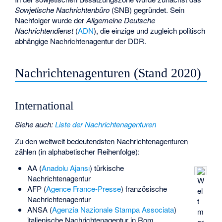
Sowjetische Nachrichtenbüro
(SNB) gegründet. Sein
Nachfolger wurde der
Allgemeine Deutsche
Nachrichtendienst
(
ADN
), die einzige und zugleich politisch
abhängige Nachrichtenagentur der DDR.
Nachrichtenagenturen (Stand 2020)
International
Siehe auch
:
Liste der Nachrichtenagenturen
Zu den weltweit bedeutendsten Nachrichtenagenturen
zählen (in alphabetischer Reihenfolge):
AA (
Anadolu Ajansı
) türkische
Nachrichtenagentur
W
AFP (
Agence France-Presse
) französische
el
Nachrichtenagentur
t
ANSA (
Agenzia Nazionale Stampa Associata
)
m
italienische Nachrichtenagentur in Rom
ar