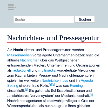
Nachrichten- und Presseagentur
Als
Nachrichten-
und
Presseagenturen
werden
Massenmedien
vorgelagerte Unternehmen bezeichnet, die
aktuelle
Nachrichten
über das Weltgeschehen
entsprechenden Medien, Unternehmen und Organisationen
als
redaktionell
und
multimedial
vorgefertigte Meldungen
zum Kauf anbieten. Presse- und Nachrichtenagenturen
spielen im weltweiten
Nachrichtenfluss
und im
Agenda
[
1
]
[
2
]
Setting
eine zentrale Rolle,
was das
Framing
[
3
]
einschließt.
Sie gelten als Schlüsselinstitutionen und
[
4
]
„unsichtbares Nervensystem“ der Medienlandschaft.
Nachrichtenagenturen sind sowohl privilegierte Orte der
Wissensproduktion, als auch aufgrund ihres globalen