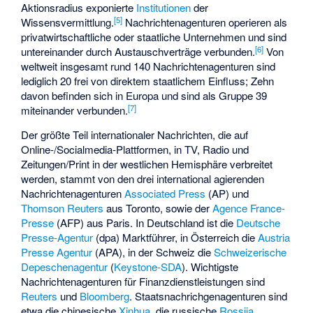
Aktionsradius exponierte
Institutionen
der
[
5
]
Wissensvermittlung.
Nachrichtenagenturen operieren als
privatwirtschaftliche oder staatliche Unternehmen und sind
[
6
]
untereinander durch Austauschverträge verbunden.
Von
weltweit insgesamt rund 140 Nachrichtenagenturen sind
lediglich 20 frei von direktem staatlichem Einfluss; Zehn
davon befinden sich in Europa und sind als
Gruppe 39
[
7
]
miteinander verbunden.
Der größte Teil internationaler Nachrichten, die auf
Online-/Socialmedia-Plattformen, in TV, Radio und
Zeitungen/Print in der westlichen Hemisphäre verbreitet
werden, stammt von den drei international agierenden
Nachrichtenagenturen
Associated Press
(AP) und
Thomson Reuters
aus Toronto, sowie der
Agence France-
Presse
(AFP) aus Paris. In Deutschland ist die
Deutsche
Presse-Agentur
(dpa) Marktführer, in Österreich die
Austria
Presse Agentur
(APA), in der Schweiz die
Schweizerische
Depeschenagentur
(
Keystone-SDA
). Wichtigste
Nachrichtenagenturen für Finanzdienstleistungen sind
Reuters
und
Bloomberg
. Staatsnachrichgenagenturen sind
etwa die chinesische
Xinhua
, die russische
Rossija