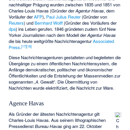
nachhaltiger Prägung wurden zwischen 1835 und 1851 von
Charles-Louis Havas
(Gründer der
Agentur Havas
, dem
Vorläufer der
AFP
),
Paul Julius Reuter
(Gründer von
Reuters
) und
Bernhard Wolff
(Gründer des Vorläufers der
dpa
) ins Leben gerufen. 1846 gründeten zudem fünf New
Yorker Journalisten nach dem Modell der
Agentur Havas
die bis heute weltgrößte Nachrichtenagentur
Associated
[
17
]
[
18
]
Press
.
Diese Nachrichtenagenturen gestalteten und begleiteten die
Übergänge zu einem öffentlichen Nachrichtensystem, die
Anfänge demokratischer, politischer und ökonomischer
Öffentlichkeiten und die Entstehung der Massenmedien zur
sogenannten „4. Gewalt“. Die Übermittlung von
Nachrichten wurde elektrifiziert, die Nachricht zur Ware.
Agence Havas
Als Gründer der ältesten Nachrichtenagentur gilt
Charles-Louis Havas
. Aus seinem lithographischen
C
Pressedienst
Bureau Havas
ging am 22. Oktober
h