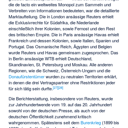
die de facto ein weltweites Monopol zum Sammeln und
Verbreiten von Informationen bedeuteten, war die detaillierte
Marktaufteilung. Die in London ansässige Reuters erhielt
die Exklusivrechte für Südafrika, die Niederlande
einschließlich ihrer Kolonien, sowie Fernost und den Rest
des britischen Empire. Die in Paris ansässige Havas erhielt
Frankreich und dessen Kolonien, sowie Italien, Spanien und
Portugal. Das Osmanische Reich, Ägypten und Belgien
wurde Reuters und Havas gemeinsam zugesprochen. Das
in Berlin ansässige WTB erhielt Deutschland,
Skandinavien, St. Petersburg und Moskau. Alle anderen
Regionen, wie die Schweiz, Österreich-Ungarn und die
Donaufürstentümer
wurden zu neutralen Territorien erklärt,
in denen die drei Vertragspartner ohne Restriktionen jeder
[
27
]
[
28
]
für sich tätig sein durfte.
Die Berichterstattung, insbesondere von Reuters, wurde
zur Jahrhundertwende vom 19. auf das 20. Jahrhundert
sowohl von der deutschen Presse, als auch von der
deutschen Öffentlichkeit zunehmend kritisch
wahrgenommen. Spätestens seit dem
Burenkrieg
(1899 bis