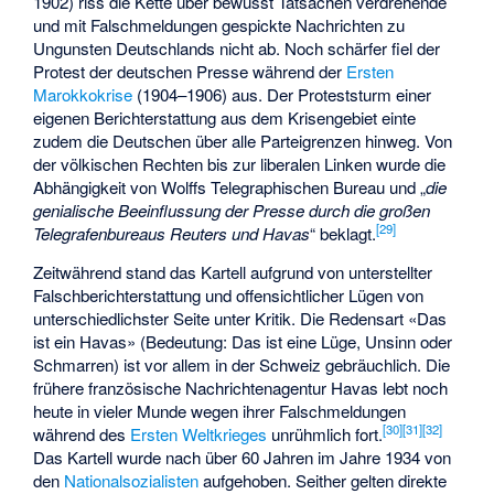
1902) riss die Kette über bewusst Tatsachen verdrehende
und mit Falschmeldungen gespickte Nachrichten zu
Ungunsten Deutschlands nicht ab. Noch schärfer fiel der
Protest der deutschen Presse während der
Ersten
Marokkokrise
(1904–1906) aus. Der Proteststurm einer
eigenen Berichterstattung aus dem Krisengebiet einte
zudem die Deutschen über alle Parteigrenzen hinweg. Von
der völkischen Rechten bis zur liberalen Linken wurde die
Abhängigkeit von Wolffs Telegraphischen Bureau und „
die
genialische Beeinflussung der Presse durch die großen
[
29
]
Telegrafenbureaus Reuters und Havas
“ beklagt.
Zeitwährend stand das Kartell aufgrund von unterstellter
Falschberichterstattung und offensichtlicher Lügen von
unterschiedlichster Seite unter Kritik. Die Redensart «Das
ist ein Havas» (Bedeutung: Das ist eine Lüge, Unsinn oder
Schmarren) ist vor allem in der Schweiz gebräuchlich. Die
frühere französische Nachrichtenagentur Havas lebt noch
heute in vieler Munde wegen ihrer Falschmeldungen
[
30
]
[
31
]
[
32
]
während des
Ersten Weltkrieges
unrühmlich fort.
Das Kartell wurde nach über 60 Jahren im Jahre 1934 von
den
Nationalsozialisten
aufgehoben. Seither gelten direkte