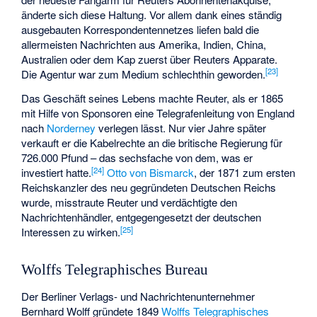
änderte sich diese Haltung. Vor allem dank eines ständig
ausgebauten Korrespondentennetzes liefen bald die
allermeisten Nachrichten aus Amerika, Indien, China,
Australien oder dem Kap zuerst über Reuters Apparate.
[
23
]
Die Agentur war zum Medium schlechthin geworden.
Das Geschäft seines Lebens machte Reuter, als er 1865
mit Hilfe von Sponsoren eine Telegrafenleitung von England
nach
Norderney
verlegen lässt. Nur vier Jahre später
verkauft er die Kabelrechte an die britische Regierung für
726.000 Pfund – das sechsfache von dem, was er
[
24
]
investiert hatte.
Otto von Bismarck
, der 1871 zum ersten
Reichskanzler des neu gegründeten Deutschen Reichs
wurde, misstraute Reuter und verdächtigte den
Nachrichtenhändler, entgegengesetzt der deutschen
[
25
]
Interessen zu wirken.
Wolffs Telegraphisches Bureau
Der Berliner Verlags- und Nachrichtenunternehmer
Bernhard Wolff gründete 1849
Wolffs Telegraphisches