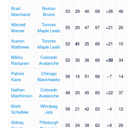
Brad
Boston
53
29
40
69
+26
46
Marchand
Bruins
Mitchell
Toronto
55
20
47
67
+21
20
Marner
Maple Leafs
Auston
Toronto
52
41
25
66
+21
10
Matthews
Maple Leafs
Mikko
Colorado
52
30
36
66
+30
34
Rantanen
Avalanche
Patrick
Chicago
56
15
51
66
−7
14
Kane
Blackhawks
Nathan
Colorado
48
20
45
65
+22
37
MacKinnon
Avalanche
Mark
Winnipeg
56
21
42
63
−4
12
Scheifele
Jets
Sidney
Pittsburgh
55
24
38
62
+8
26