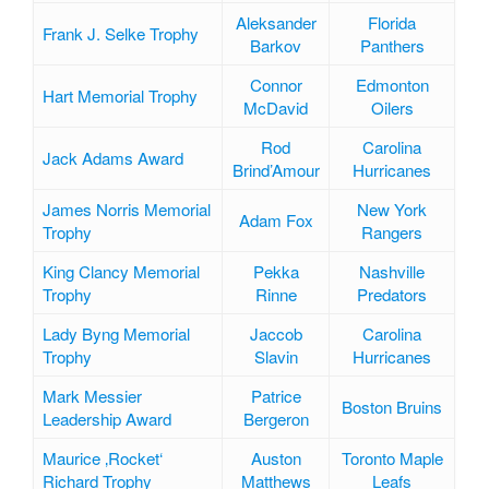
Aleksander
Florida
Frank J. Selke Trophy
Barkov
Panthers
Connor
Edmonton
Hart Memorial Trophy
McDavid
Oilers
Rod
Carolina
Jack Adams Award
Brind’Amour
Hurricanes
James Norris Memorial
New York
Adam Fox
Trophy
Rangers
King Clancy Memorial
Pekka
Nashville
Trophy
Rinne
Predators
Lady Byng Memorial
Jaccob
Carolina
Trophy
Slavin
Hurricanes
Mark Messier
Patrice
Boston Bruins
Leadership Award
Bergeron
Maurice ‚Rocket‘
Auston
Toronto Maple
Richard Trophy
Matthews
Leafs