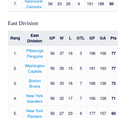
Vancouver
7.
56
23
29
4
151
188
50
Canucks
East Division
East
Rang
GP
W
L
OTL
GF
GA
Pts
Division
Pittsburgh
1.
56
37
16
3
196
156
77
Penguins
Washington
2.
56
36
15
5
191
163
77
Capitals
Boston
3.
56
33
16
7
168
136
73
Bruins
New York
4.
56
32
17
7
156
128
71
Islanders
New York
5.
56
27
23
6
177
157
60
Rangers