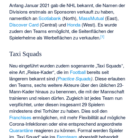
Anfang Januar 2021 gab die NHL bekannt, die Namen der
Divisions erstmals an Sponsoren verkauft zu haben,
namentlich an
Scotiabank
(North),
MassMutual
(East),
Discover Card
(Central) und
Honda
(West). Es wurde
zudem den Teams ermöglicht, die Seitenflächen der
[
1
]
Spielerhelme als Werbeflächen zu verkaufen.
Taxi Squads
Neu eingeführt wurden zudem sogenannte „Taxi Squads“,
eine Art „Reise-Kader“, die im
Football
bereits seit
längerem bekannt sind
(
Practice Squads
)
. Diese erlauben
den Teams, sechs weitere Akteure über den üblichen 23-
Mann-Kader hinaus zu benennen, die mit der Mannschaft
trainieren und reisen dürfen. Zugleich ist jedes Team nun
verpflichtet, unter diesen insgesamt 29 Spielern
mindestens drei Torhüter zu haben. Dies soll den
Franchises
ermöglichen, mit mehr Flexibilität auf mögliche
Corona-Infektionen oder eine entsprechend angeordnete
Quarantäne
reagieren zu können. Formal werden Spieler
im „Taxi Squad“ wie ins
Farmteam
abgestellt behandelt,