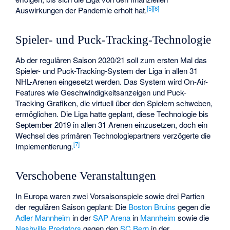
[
5
]
[
6
]
Auswirkungen der Pandemie erholt hat.
Spieler- und Puck-Tracking-Technologie
Ab der regulären Saison 2020/21 soll zum ersten Mal das
Spieler- und Puck-Tracking-System der Liga in allen 31
NHL-Arenen eingesetzt werden. Das System wird On-Air-
Features wie Geschwindigkeitsanzeigen und Puck-
Tracking-Grafiken, die virtuell über den Spielern schweben,
ermöglichen. Die Liga hatte geplant, diese Technologie bis
September 2019 in allen 31 Arenen einzusetzen, doch ein
Wechsel des primären Technologiepartners verzögerte die
[
7
]
Implementierung.
Verschobene Veranstaltungen
In Europa waren zwei Vorsaisonspiele sowie drei Partien
der regulären Saison geplant: Die
Boston Bruins
gegen die
Adler Mannheim
in der
SAP Arena
in
Mannheim
sowie die
Nashville Predators
gegen den
SC Bern
in der