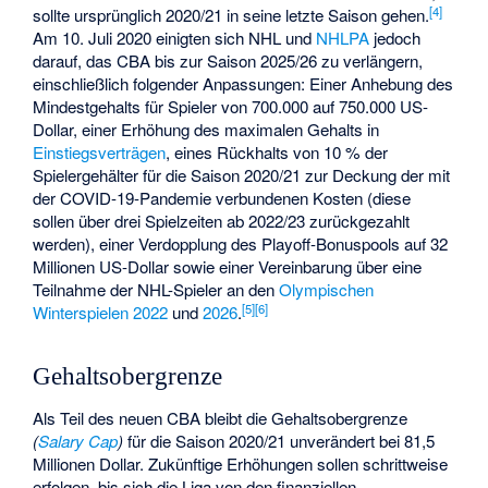
[
4
]
sollte ursprünglich 2020/21 in seine letzte Saison gehen.
Am 10. Juli 2020 einigten sich NHL und
NHLPA
jedoch
darauf, das CBA bis zur Saison 2025/26 zu verlängern,
einschließlich folgender Anpassungen: Einer Anhebung des
Mindestgehalts für Spieler von 700.000 auf 750.000 US-
Dollar, einer Erhöhung des maximalen Gehalts in
Einstiegsverträgen
, eines Rückhalts von 10 % der
Spielergehälter für die Saison 2020/21 zur Deckung der mit
der COVID-19-Pandemie verbundenen Kosten (diese
sollen über drei Spielzeiten ab 2022/23 zurückgezahlt
werden), einer Verdopplung des Playoff-Bonuspools auf 32
Millionen US-Dollar sowie einer Vereinbarung über eine
Teilnahme der NHL-Spieler an den
Olympischen
[
5
]
[
6
]
Winterspielen 2022
und
2026
.
Gehaltsobergrenze
Als Teil des neuen CBA bleibt die Gehaltsobergrenze
(
Salary Cap
)
für die Saison 2020/21 unverändert bei 81,5
Millionen Dollar. Zukünftige Erhöhungen sollen schrittweise
erfolgen, bis sich die Liga von den finanziellen