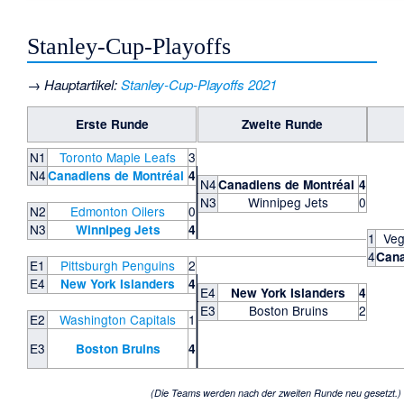
Stanley-Cup-Playoffs
→
Hauptartikel
:
Stanley-Cup-Playoffs 2021
Erste Runde
Zweite Runde
N1
Toronto Maple Leafs
3
N4
Canadiens de Montréal
4
N4
Canadiens de Montréal
4
N3
Winnipeg Jets
0
N2
Edmonton Oilers
0
N3
Winnipeg Jets
4
1
Veg
4
Cana
E1
Pittsburgh Penguins
2
E4
New York Islanders
4
E4
New York Islanders
4
E3
Boston Bruins
2
E2
Washington Capitals
1
E3
Boston Bruins
4
(Die Teams werden nach der zweiten Runde neu gesetzt.)