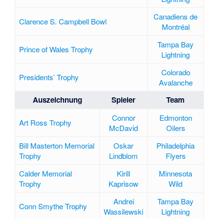
Canadiens de
Clarence S. Campbell Bowl
Montréal
Tampa Bay
Prince of Wales Trophy
Lightning
Colorado
Presidents’ Trophy
Avalanche
Auszeichnung
Spieler
Team
Connor
Edmonton
Art Ross Trophy
McDavid
Oilers
Bill Masterton Memorial
Oskar
Philadelphia
Trophy
Lindblom
Flyers
Calder Memorial
Kirill
Minnesota
Trophy
Kaprisow
Wild
Andrei
Tampa Bay
Conn Smythe Trophy
Wassilewski
Lightning