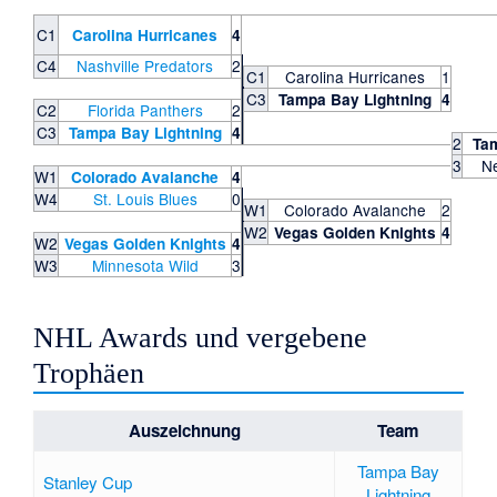
C1
Carolina Hurricanes
4
C4
Nashville Predators
2
C1
Carolina Hurricanes
1
C3
Tampa Bay Lightning
4
C2
Florida Panthers
2
C3
Tampa Bay Lightning
4
2
Tam
3
Ne
W1
Colorado Avalanche
4
W4
St. Louis Blues
0
W1
Colorado Avalanche
2
W2
Vegas Golden Knights
4
W2
Vegas Golden Knights
4
W3
Minnesota Wild
3
NHL Awards und vergebene
Trophäen
Auszeichnung
Team
Tampa Bay
Stanley Cup
Lightning