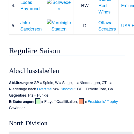
Lucas
4.
RW
Red
Frölu
Raymond
Wings
Jake
Ottawa
5.
D
USA H
Sanderson
Senators
Reguläre Saison
Abschlusstabellen
Abkürzungen:
GP = Spiele, W = Siege, L = Niederlagen, OTL =
Niederlage nach
Overtime
bzw.
Shootout
, GF = Erzielte Tore, GA =
Gegentore, Pts = Punkte
Erläuterungen:
= Playoff-Qualifikation,
=
Presidents’-Trophy
-
Gewinner
North Division