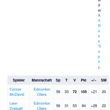
d
er
A
rt
R
o
s
s
Tr
o
p
h
y
.
Spieler
Mannschaft
Sp
T
V
Pkt
+/−
SM
Connor
Edmonton
56
33
72
105
+21
20
McDavid
Oilers
Leon
Edmonton
56
31
53
84
+29
22
Draisaitl
Oilers