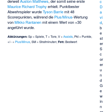
derweil
Auston Matthews
, der somit seine erste
c
Maurice Richard Trophy
erhielt. Punktbester
D
Abwehrspieler wurde
Tyson Barrie
mit 48
a
Scorerpunkten, während die
Plus/Minus
-Wertung
vi
von
Mikko Rantanen
mit einem Wert von +30
d
,
angeführt wurde.
b
e
Abkürzungen:
Sp = Spiele, T = Tore, V =
Assists
, Pkt = Punkte,
st
+/− =
Plus/Minus
, SM = Strafminuten;
Fett:
Bestwert
er
S
c
or
er
u
n
d
G
e
w
in
n
er