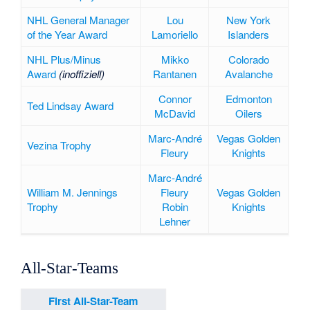
NHL General Manager
Lou
New York
of the Year Award
Lamoriello
Islanders
NHL Plus/Minus
Mikko
Colorado
Award
(inoffiziell)
Rantanen
Avalanche
Connor
Edmonton
Ted Lindsay Award
McDavid
Oilers
Marc-André
Vegas Golden
Vezina Trophy
Fleury
Knights
Marc-André
William M. Jennings
Fleury
Vegas Golden
Trophy
Robin
Knights
Lehner
All-Star-Teams
First All-Star-Team