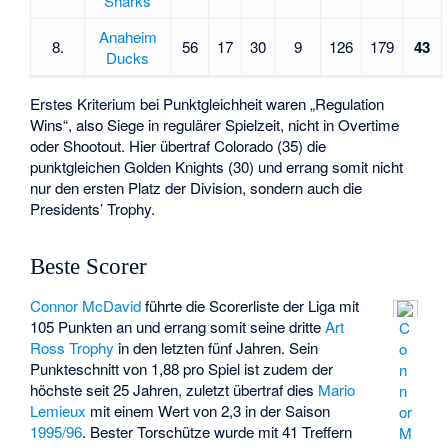
Sharks
Anaheim
8.
56
17
30
9
126
179
43
Ducks
Erstes Kriterium bei Punktgleichheit waren „Regulation
Wins“, also Siege in regulärer Spielzeit, nicht in Overtime
oder Shootout. Hier übertraf Colorado (35) die
punktgleichen Golden Knights (30) und errang somit nicht
nur den ersten Platz der Division, sondern auch die
Presidents’ Trophy.
Beste Scorer
Connor McDavid
führte die Scorerliste der Liga mit
105 Punkten an und errang somit seine dritte
Art
C
Ross Trophy
in den letzten fünf Jahren. Sein
o
Punkteschnitt von 1,88 pro Spiel ist zudem der
n
höchste seit 25 Jahren, zuletzt übertraf dies
Mario
n
Lemieux
mit einem Wert von 2,3 in der Saison
or
1995/96
. Bester Torschütze wurde mit 41 Treffern
M