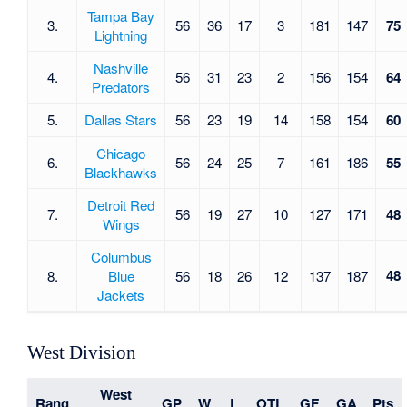
Tampa Bay
3.
56
36
17
3
181
147
75
Lightning
Nashville
4.
56
31
23
2
156
154
64
Predators
5.
Dallas Stars
56
23
19
14
158
154
60
Chicago
6.
56
24
25
7
161
186
55
Blackhawks
Detroit Red
7.
56
19
27
10
127
171
48
Wings
Columbus
48
8.
Blue
56
18
26
12
137
187
Jackets
West Division
West
Rang
GP
W
L
OTL
GF
GA
Pts