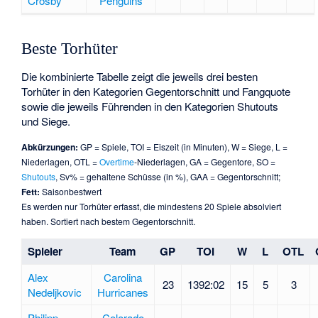
Crosby
Penguins
Beste Torhüter
Die kombinierte Tabelle zeigt die jeweils drei besten
Torhüter in den Kategorien Gegentorschnitt und Fangquote
sowie die jeweils Führenden in den Kategorien Shutouts
und Siege.
Abkürzungen:
GP = Spiele, TOI = Eiszeit (in Minuten), W = Siege, L =
Niederlagen, OTL =
Overtime
-Niederlagen, GA = Gegentore, SO =
Shutouts
, Sv% = gehaltene Schüsse (in %), GAA = Gegentorschnitt;
Fett:
Saisonbestwert
Es werden nur Torhüter erfasst, die mindestens 20 Spiele absolviert
haben. Sortiert nach bestem Gegentorschnitt.
Spieler
Team
GP
TOI
W
L
OTL
Alex
Carolina
23
1392:02
15
5
3
Nedeljkovic
Hurricanes
Philipp
Colorado