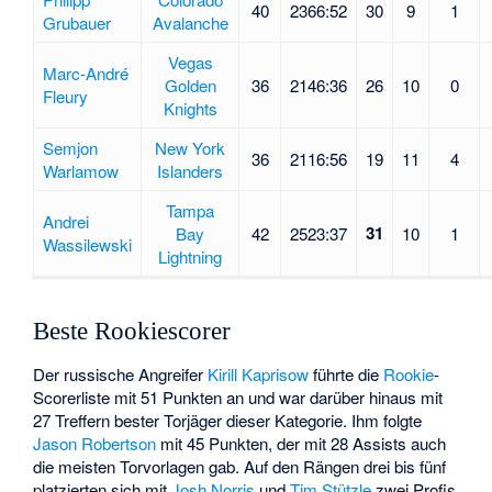
40
2366:52
30
9
1
Grubauer
Avalanche
Vegas
Marc-André
Golden
36
2146:36
26
10
0
Fleury
Knights
Semjon
New York
36
2116:56
19
11
4
Warlamow
Islanders
Tampa
Andrei
31
Bay
42
2523:37
10
1
Wassilewski
Lightning
Beste Rookiescorer
Der russische Angreifer
Kirill Kaprisow
führte die
Rookie
-
Scorerliste mit 51 Punkten an und war darüber hinaus mit
27 Treffern bester Torjäger dieser Kategorie. Ihm folgte
Jason Robertson
mit 45 Punkten, der mit 28 Assists auch
die meisten Torvorlagen gab. Auf den Rängen drei bis fünf
platzierten sich mit
Josh Norris
und
Tim Stützle
zwei Profis