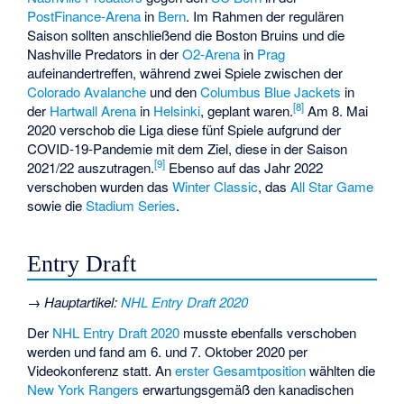
PostFinance-Arena
in
Bern
. Im Rahmen der regulären
Saison sollten anschließend die Boston Bruins und die
Nashville Predators in der
O2-Arena
in
Prag
aufeinandertreffen, während zwei Spiele zwischen der
Colorado Avalanche
und den
Columbus Blue Jackets
in
[
8
]
der
Hartwall Arena
in
Helsinki
, geplant waren.
Am 8. Mai
2020 verschob die Liga diese fünf Spiele aufgrund der
COVID-19-Pandemie mit dem Ziel, diese in der Saison
[
9
]
2021/22 auszutragen.
Ebenso auf das Jahr 2022
verschoben wurden das
Winter Classic
, das
All Star Game
sowie die
Stadium Series
.
Entry Draft
→
Hauptartikel
:
NHL Entry Draft 2020
Der
NHL Entry Draft 2020
musste ebenfalls verschoben
werden und fand am 6. und 7. Oktober 2020 per
Videokonferenz statt. An
erster Gesamtposition
wählten die
New York Rangers
erwartungsgemäß den kanadischen