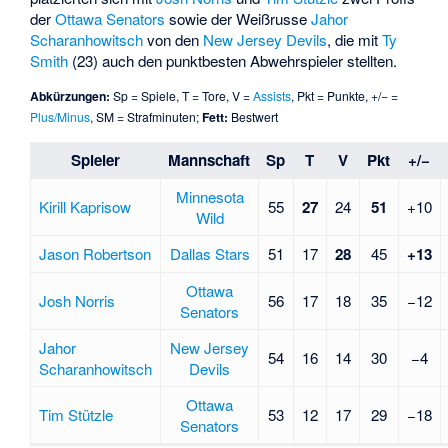
der
Ottawa Senators
sowie der Weißrusse
Jahor
Scharanhowitsch
von den
New Jersey Devils
, die mit
Ty
Smith
(23) auch den punktbesten Abwehrspieler stellten.
Abkürzungen:
Sp = Spiele, T = Tore, V =
Assists
, Pkt = Punkte, +/− =
Plus/Minus
, SM = Strafminuten;
Fett:
Bestwert
Spieler
Mannschaft
Sp
T
V
Pkt
+/−
Minnesota
Kirill Kaprisow
55
27
24
51
+10
Wild
Jason Robertson
Dallas Stars
51
17
28
45
+13
Ottawa
Josh Norris
56
17
18
35
−12
Senators
Jahor
New Jersey
54
16
14
30
−4
Scharanhowitsch
Devils
Ottawa
Tim Stützle
53
12
17
29
−18
Senators