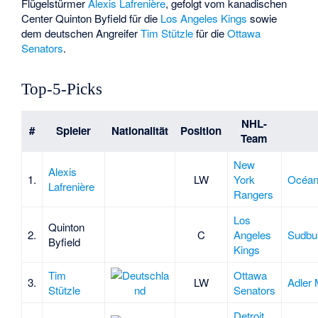
Flügelstürmer
Alexis Lafrenière
, gefolgt vom kanadischen
Center
Quinton Byfield
für die
Los Angeles Kings
sowie
dem deutschen Angreifer
Tim Stützle
für die
Ottawa
Senators
.
Top-5-Picks
NHL-
#
Spieler
Nationalität
Position
Team
New
Alexis
1.
LW
York
Océan
Lafrenière
Rangers
Los
Quinton
2.
C
Angeles
Sudbu
Byfield
Kings
Tim
Ottawa
3.
LW
Adler
Stützle
Senators
Detroit