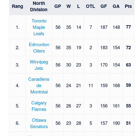
North
Rang
GP
W
L
OTL
GF
GA
Pts
Division
Toronto
77
1.
Maple
56
35
14
7
187
148
Leafs
Edmonton
2.
56
35
19
2
183
154
72
Oilers
Winnipeg
3.
56
30
23
3
170
154
63
Jets
Canadiens
59
4.
de
56
24
21
11
159
168
Montréal
Calgary
5.
56
26
27
3
156
161
55
Flames
Ottawa
6.
56
23
28
5
157
190
51
Senators