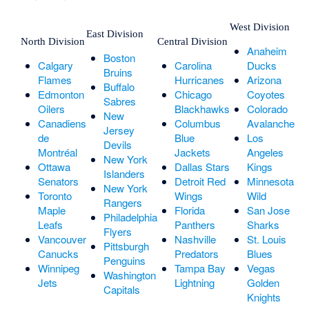
West Division
East Division
North Division
Central Division
Anaheim
Boston
Calgary
Carolina
Ducks
Bruins
Flames
Hurricanes
Arizona
Buffalo
Edmonton
Chicago
Coyotes
Sabres
Oilers
Blackhawks
Colorado
New
Canadiens
Columbus
Avalanche
Jersey
de
Blue
Los
Devils
Montréal
Jackets
Angeles
New York
Ottawa
Dallas Stars
Kings
Islanders
Senators
Detroit Red
Minnesota
New York
Toronto
Wings
Wild
Rangers
Maple
Florida
San Jose
Philadelphia
Leafs
Panthers
Sharks
Flyers
Vancouver
Nashville
St. Louis
Pittsburgh
Canucks
Predators
Blues
Penguins
Winnipeg
Tampa Bay
Vegas
Washington
Jets
Lightning
Golden
Capitals
Knights