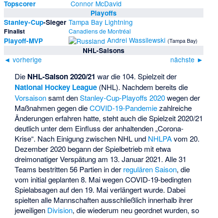
Connor McDavid
Topscorer
Playoffs
Tampa Bay Lightning
Stanley-Cup
-Sieger
Finalist
Canadiens de Montréal
Andrei Wassilewski
Playoff-MVP
(Tampa Bay)
NHL-Saisons
◄ vorherige
nächste ►
Die
NHL-Saison 2020/21
war die 104. Spielzeit der
National Hockey League
(NHL). Nachdem bereits die
Vorsaison
samt den
Stanley-Cup-Playoffs 2020
wegen der
Maßnahmen gegen die
COVID-19-Pandemie
zahlreiche
Änderungen erfahren hatte, steht auch die Spielzeit 2020/21
deutlich unter dem Einfluss der anhaltenden „Corona-
Krise“. Nach Einigung zwischen NHL und
NHLPA
vom 20.
Dezember 2020 begann der Spielbetrieb mit etwa
dreimonatiger Verspätung am 13. Januar 2021. Alle 31
Teams bestritten 56 Partien in der
regulären Saison
, die
vom initial geplanten 8. Mai wegen COVID-19-bedingten
Spielabsagen auf den 19. Mai verlängert wurde. Dabei
spielten alle Mannschaften ausschließlich innerhalb ihrer
jeweiligen
Division
, die wiederum neu geordnet wurden, so