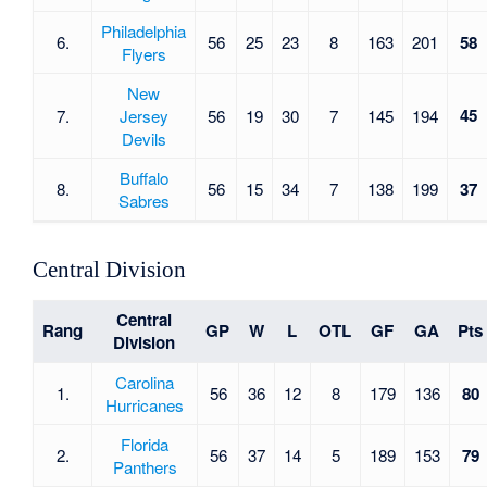
Philadelphia
6.
56
25
23
8
163
201
58
Flyers
New
45
7.
Jersey
56
19
30
7
145
194
Devils
Buffalo
8.
56
15
34
7
138
199
37
Sabres
Central Division
Central
Rang
GP
W
L
OTL
GF
GA
Pts
Division
Carolina
1.
56
36
12
8
179
136
80
Hurricanes
Florida
2.
56
37
14
5
189
153
79
Panthers