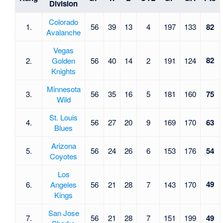
Division
Colorado
1.
56
39
13
4
197
133
82
Avalanche
Vegas
82
2.
Golden
56
40
14
2
191
124
Knights
Minnesota
3.
56
35
16
5
181
160
75
Wild
St. Louis
4.
56
27
20
9
169
170
63
Blues
Arizona
5.
56
24
26
6
153
176
54
Coyotes
Los
49
6.
Angeles
56
21
28
7
143
170
Kings
San Jose
7.
56
21
28
7
151
199
49