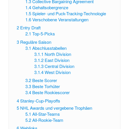
1.3
Collective Bargaining Agreement
1.4
Gehaltsobergrenze
1.5
Spieler- und Puck-Tracking-Technologie
1.6
Verschobene Veranstaltungen
2
Entry Draft
2.1
Top-5-Picks
3
Reguläre Saison
3.1
Abschlusstabellen
3.1.1
North Division
3.1.2
East Division
3.1.3
Central Division
3.1.4
West Division
3.2
Beste Scorer
3.3
Beste Torhüter
3.4
Beste Rookiescorer
4
Stanley-Cup-Playoffs
5
NHL Awards und vergebene Trophäen
5.1
All-Star-Teams
5.2
All-Rookie-Team
6
Weblinks