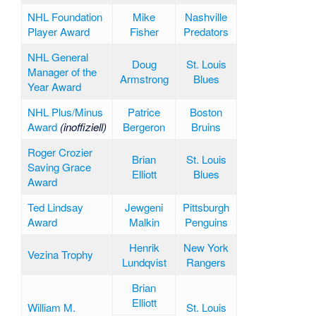
NHL Foundation
Mike
Nashville
Player Award
Fisher
Predators
NHL General
Doug
St. Louis
Manager of the
Armstrong
Blues
Year Award
NHL Plus/Minus
Patrice
Boston
Award
(inoffiziell)
Bergeron
Bruins
Roger Crozier
Brian
St. Louis
Saving Grace
Elliott
Blues
Award
Ted Lindsay
Jewgeni
Pittsburgh
Award
Malkin
Penguins
Henrik
New York
Vezina Trophy
Lundqvist
Rangers
Brian
Elliott
William M.
St. Louis