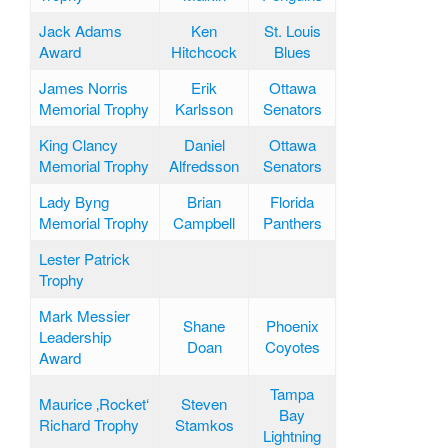
Jack Adams
Ken
St. Louis
Award
Hitchcock
Blues
James Norris
Erik
Ottawa
Memorial Trophy
Karlsson
Senators
King Clancy
Daniel
Ottawa
Memorial Trophy
Alfredsson
Senators
Lady Byng
Brian
Florida
Memorial Trophy
Campbell
Panthers
Lester Patrick
Trophy
Mark Messier
Shane
Phoenix
Leadership
Doan
Coyotes
Award
Tampa
Maurice ‚Rocket‘
Steven
Bay
Richard Trophy
Stamkos
Lightning