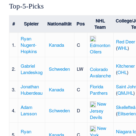
Top-5-Picks
NHL
College/J
#
Spieler
Nationalität
Pos
Team
T
Ryan
Red Deer
1.
Nugent-
Kanada
C
Edmonton
(
WHL
)
Hopkins
Oilers
Gabriel
Kitchener
2.
Schweden
LW
Colorado
Landeskog
(
OHL
)
Avalanche
Jonathan
Florida
Saint Joh
3.
Kanada
C
Huberdeau
Panthers
(
QMJHL
)
New
Adam
Skellefteå
4.
Schweden
D
Jersey
Larsson
(
Elitserien
Devils
New
Ryan
Niagara I
5.
Kanada
C
York