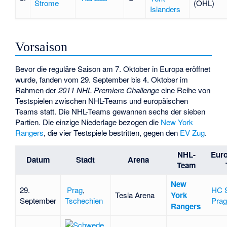
Strome
(OHL)
Islanders
Vorsaison
Bevor die reguläre Saison am 7. Oktober in Europa eröffnet
wurde, fanden vom 29. September bis 4. Oktober im
Rahmen der
2011 NHL Premiere Challenge
eine Reihe von
Testspielen zwischen NHL-Teams und europäischen
Teams statt. Die NHL-Teams gewannen sechs der sieben
Partien. Die einzige Niederlage bezogen die
New York
Rangers
, die vier Testspiele bestritten, gegen den
EV Zug
.
NHL-
Eur
Datum
Stadt
Arena
Team
New
29.
Prag
,
HC S
Tesla Arena
York
September
Tschechien
Prag
Rangers