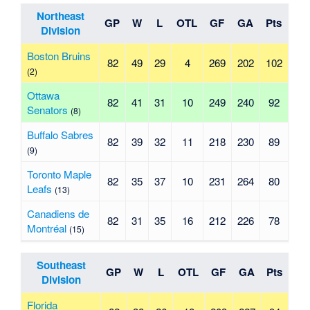
Northeast
GP
W
L
OTL
GF
GA
Pts
Division
Boston Bruins
82
49
29
4
269
202
102
(2)
Ottawa
82
41
31
10
249
240
92
Senators
(8)
Buffalo Sabres
82
39
32
11
218
230
89
(9)
Toronto Maple
82
35
37
10
231
264
80
Leafs
(13)
Canadiens de
82
31
35
16
212
226
78
Montréal
(15)
Southeast
GP
W
L
OTL
GF
GA
Pts
Division
Florida