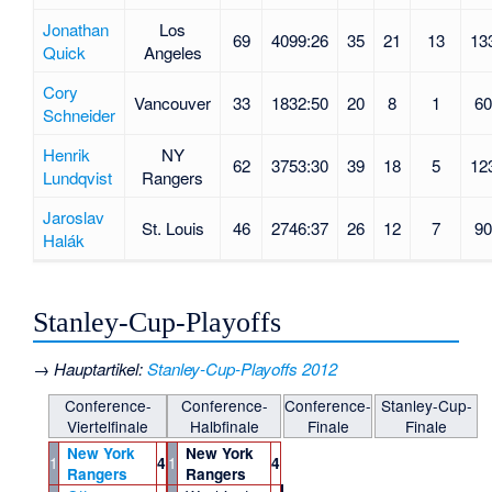
Jonathan
Los
69
4099:26
35
21
13
13
Quick
Angeles
Cory
Vancouver
33
1832:50
20
8
1
6
Schneider
Henrik
NY
62
3753:30
39
18
5
12
Lundqvist
Rangers
Jaroslav
St. Louis
46
2746:37
26
12
7
9
Halák
Stanley-Cup-Playoffs
→
Hauptartikel
:
Stanley-Cup-Playoffs 2012
Conference-
Conference-
Conference-
Stanley-Cup-
Viertelfinale
Halbfinale
Finale
Finale
New York
New York
1
1
4
4
Rangers
Rangers