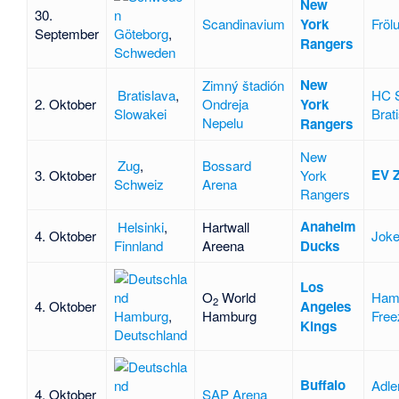
New
30.
Scandinavium
York
Fröl
September
Göteborg
,
Rangers
Schweden
New
Zimný štadión
Bratislava
,
HC 
2. Oktober
Ondreja
York
Slowakei
Brat
Nepelu
Rangers
New
Zug
,
Bossard
EV 
3. Oktober
York
Schweiz
Arena
Rangers
Anaheim
Helsinki
,
Hartwall
4. Oktober
Joke
Finnland
Areena
Ducks
Los
O
World
Ham
2
4. Oktober
Angeles
Hamburg
,
Hamburg
Free
Kings
Deutschland
Buffalo
Adle
4. Oktober
SAP Arena