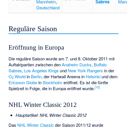
Mannheim
,
Sabres
Man
Deutschland
Reguläre Saison
Eröffnung in Europa
Die reguläre Saison wurde am 7. und 8. Oktober 2011 mit
Auftaktpartien zwischen den
Anaheim Ducks
,
Buffalo
Sabres
,
Los Angeles Kings
und
New York Rangers
in der
O
World
in
Berlin
, der
Hartwall Areena
in
Helsinki
und dem
2
Ericsson Globe
in
Stockholm
eröffnet. Es ist die fünfte
[
10
]
Spielzeit in Folge, die in Europa eröffnet wurde.
NHL Winter Classic 2012
Hauptartikel:
NHL Winter Classic 2012
Das
NHL Winter Classic
der Saison 2011/12 wurde