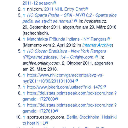
2011-12 season
↑
nhl.com,
2011 NHL Entry Draft
↑
HC Sparta Praha » SPA - NYR 0:2 - Sparta sice
padla, ale stydìt se nemusí.
In:
hcsparta.cz.
29. September 2011,
abgerufen am 29. März 2018
(tschechisch).
↑
Matchfakta Frölunda Indians - NY Rangers
(
Memento
vom 2. April 2012 im
Internet Archive
)
↑
HC Slovan Bratislava - New York Rangers
(Přípravné zápasy) 1:4 – Onlajny.com.
In:
archive.onlajny.com.
2. Oktober 2011,
abgerufen
am 29. März 2018
.
↑
https://www.nhl.com/gamecenter/evz-vs-
nyr/2011/10/03/2011011004
↑
http://www.jokerit.com/uutiset/?nid=1479
↑
https://del.stats.pointstreak.com/boxscore.html?
gameid=1727609
↑
https://del.stats.pointstreak.com/boxscore.html?
gameid=1727610
↑
sports.espn.go.com,
Berlin, Stockholm, Helsinki
to host NHL