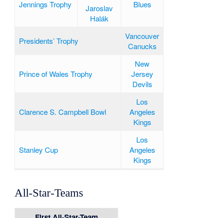
Jennings Trophy
Blues
Jaroslav
Halák
Vancouver
Presidents’ Trophy
Canucks
New
Prince of Wales Trophy
Jersey
Devils
Los
Clarence S. Campbell Bowl
Angeles
Kings
Los
Stanley Cup
Angeles
Kings
All-Star-Teams
First All-Star-Team