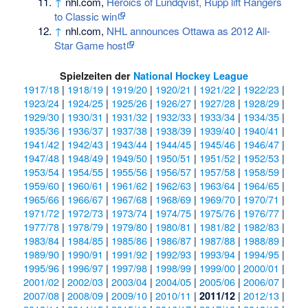
↑
nhl.com,
Heroics of Lundqvist, Rupp lift Rangers
to Classic win
↑
nhl.com,
NHL announces Ottawa as 2012 All-
Star Game host
Spielzeiten der
National Hockey League
1917/18
|
1918/19
|
1919/20
|
1920/21
|
1921/22
|
1922/23
|
1923/24
|
1924/25
|
1925/26
|
1926/27
|
1927/28
|
1928/29
|
1929/30
|
1930/31
|
1931/32
|
1932/33
|
1933/34
|
1934/35
|
1935/36
|
1936/37
|
1937/38
|
1938/39
|
1939/40
|
1940/41
|
1941/42
|
1942/43
|
1943/44
|
1944/45
|
1945/46
|
1946/47
|
1947/48
|
1948/49
|
1949/50
|
1950/51
|
1951/52
|
1952/53
|
1953/54
|
1954/55
|
1955/56
|
1956/57
|
1957/58
|
1958/59
|
1959/60
|
1960/61
|
1961/62
|
1962/63
|
1963/64
|
1964/65
|
1965/66
|
1966/67
|
1967/68
|
1968/69
|
1969/70
|
1970/71
|
1971/72
|
1972/73
|
1973/74
|
1974/75
|
1975/76
|
1976/77
|
1977/78
|
1978/79
|
1979/80
|
1980/81
|
1981/82
|
1982/83
|
1983/84
|
1984/85
|
1985/86
|
1986/87
|
1987/88
|
1988/89
|
1989/90
|
1990/91
|
1991/92
|
1992/93
|
1993/94
|
1994/95
|
1995/96
|
1996/97
|
1997/98
|
1998/99
|
1999/00
|
2000/01
|
2001/02
|
2002/03
|
2003/04
|
2004/05
|
2005/06
|
2006/07
|
2007/08
|
2008/09
|
2009/10
|
2010/11
|
|
2012/13
|
2011/12