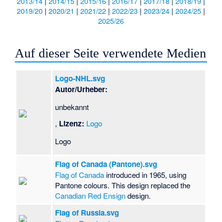
2013/14
|
2014/15
|
2015/16
|
2016/17
|
2017/18
|
2018/19
|
2019/20
|
2020/21
|
2021/22
|
2022/23
|
2023/24
|
2024/25
|
2025/26
Auf dieser Seite verwendete Medien
Logo-NHL.svg
Autor/Urheber:
unbekannt
,
Lizenz:
Logo
Logo
Flag of Canada (Pantone).svg
Flag of Canada
introduced in 1965, using
Pantone colours. This design replaced the
Canadian Red Ensign
design.
Flag of Russia.svg