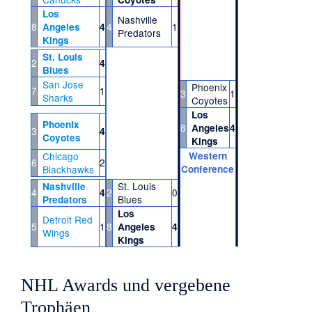
Los
Nashville
8
4
1
Angeles
4
Predators
Kings
St. Louis
2
4
Blues
San Jose
Phoenix
7
1
3
1
Sharks
Coyotes
Los
Phoenix
8
Angeles
4
3
4
Coyotes
Kings
Chicago
Western
6
2
Blackhawks
Conference
St. Louis
Nashville
4
2
0
4
Blues
Predators
Los
Detroit Red
5
1
8
Angeles
4
Wings
Kings
NHL Awards und vergebene
Trophäen