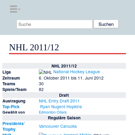
NHL 2011/12
NHL 2011/12
National Hockey League
Liga
6. Oktober 2011 bis 11. Juni 2012
Zeitraum
30
Teams
82
Spiele/Team
Draft
NHL Entry Draft 2011
Austragung
Ryan Nugent-Hopkins
Top-Pick
Gewählt von
Edmonton Oilers
Reguläre Saison
Presidents’
Vancouver Canucks
Trophy
Jewgeni Malkin