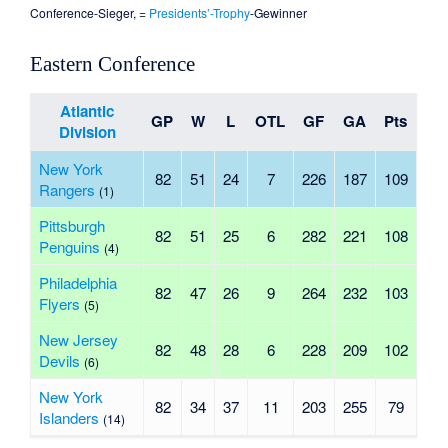
Conference-Sieger, =
Presidents’-Trophy
-Gewinner
Eastern Conference
Atlantic
GP
W
L
OTL
GF
GA
Pts
Division
New York
82
51
24
7
226
187
109
Rangers
(1)
Pittsburgh
82
51
25
6
282
221
108
Penguins
(4)
Philadelphia
82
47
26
9
264
232
103
Flyers
(5)
New Jersey
82
48
28
6
228
209
102
Devils
(6)
New York
82
34
37
11
203
255
79
Islanders
(14)