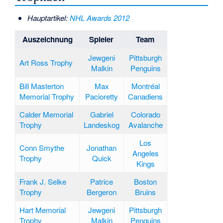
Hauptartikel:
NHL Awards 2012
Auszeichnung
Spieler
Team
Jewgeni
Pittsburgh
Art Ross Trophy
Malkin
Penguins
Bill Masterton
Max
Montréal
Memorial Trophy
Pacioretty
Canadiens
Calder Memorial
Gabriel
Colorado
Trophy
Landeskog
Avalanche
Los
Conn Smythe
Jonathan
Angeles
Trophy
Quick
Kings
Frank J. Selke
Patrice
Boston
Trophy
Bergeron
Bruins
Hart Memorial
Jewgeni
Pittsburgh
Trophy
Malkin
Penguins