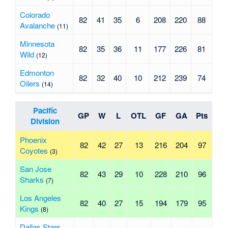
Colorado
82
41
35
6
208
220
88
Avalanche
(11)
Minnesota
82
35
36
11
177
226
81
Wild
(12)
Edmonton
82
32
40
10
212
239
74
Oilers
(14)
Pacific
GP
W
L
OTL
GF
GA
Pts
Division
Phoenix
82
42
27
13
216
204
97
Coyotes
(3)
San Jose
82
43
29
10
228
210
96
Sharks
(7)
Los Angeles
82
40
27
15
194
179
95
Kings
(8)
Dallas Stars