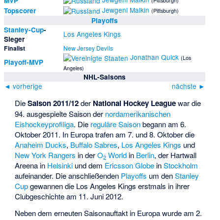
MVP
(Pittsburgh)
Jewgeni Malkin
Topscorer
(Pittsburgh)
Playoffs
Stanley-Cup
-
Los Angeles Kings
Sieger
Finalist
New Jersey Devils
Jonathan Quick
(Los
Playoff-MVP
Angeles)
NHL-Saisons
◄ vorherige
nächste ►
Die
Saison 2011/12
der
National Hockey League
war die
94. ausgespielte Saison der
nordamerikanischen
Eishockeyprofiliga
. Die
reguläre Saison
begann am 6.
Oktober 2011. In Europa trafen am 7. und 8. Oktober die
Anaheim Ducks
,
Buffalo Sabres
,
Los Angeles Kings
und
New York Rangers
in der
O
World
in
Berlin
, der
Hartwall
2
Areena
in
Helsinki
und dem
Ericsson Globe
in
Stockholm
aufeinander. Die anschließenden
Playoffs
um den
Stanley
Cup
gewannen die Los Angeles Kings erstmals in ihrer
Clubgeschichte am 11. Juni 2012.
Neben dem erneuten Saisonauftakt in Europa wurde am 2.