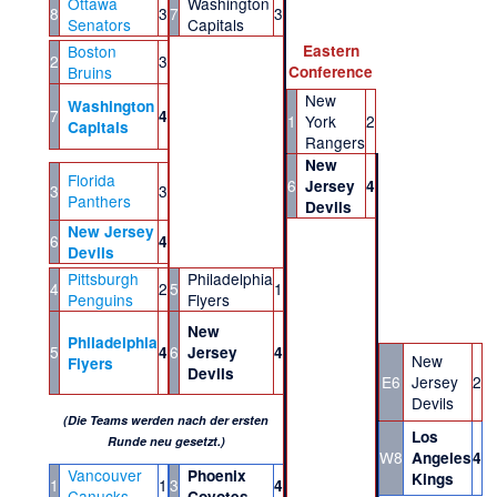
Ottawa
Washington
8
3
7
3
Senators
Capitals
Boston
Eastern
2
3
Bruins
Conference
New
Washington
7
4
1
York
2
Capitals
Rangers
New
Florida
6
Jersey
4
3
3
Panthers
Devils
New Jersey
6
4
Devils
Pittsburgh
Philadelphia
4
2
5
1
Penguins
Flyers
New
Philadelphia
5
6
4
Jersey
4
New
Flyers
Devils
E6
Jersey
2
Devils
(Die Teams werden nach der ersten
Los
Runde neu gesetzt.)
W8
Angeles
4
Vancouver
Phoenix
Kings
1
1
3
4
Canucks
Coyotes