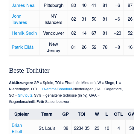
James Neal
Pittsburgh
80
40
41
81
+6
87
John
NY
82
31
50
81
−6
26
Tavares
Islanders
Henrik Sedin
Vancouver
82
14
67
81
+23
52
New
Patrik Eliáš
81
26
52
78
−8
16
Jersey
Beste Torhüter
Abkürzungen:
GP = Spiele, TOI = Eiszeit (in Minuten), W = Siege, L =
Niederlagen, OTL =
Overtime
/
Shootout
-Niederlagen, GA = Gegentore,
SO =
Shutouts
, Sv% = gehaltene Schüsse (in %), GAA =
Gegentorschnitt;
Fett:
Saisonbestwert
Spieler
Team
GP
TOI
W
L
OTL
G
Brian
St. Louis
38
2234:35
23
10
4
5
Elliott