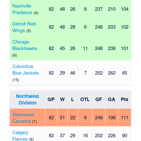
Nashville
82
48
26
8
237
210
104
Predators
(4)
Detroit Red
82
48
28
6
248
203
102
Wings
(5)
Chicago
Blackhawks
82
45
26
11
248
238
101
(6)
Columbus
Blue Jackets
82
29
46
7
202
262
65
(15)
Northwest
GP
W
L
OTL
GF
GA
Pts
Division
Vancouver
82
51
22
9
249
198
111
Canucks
(1)
Calgary
82
37
29
16
202
226
90
Flames
(9)