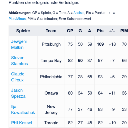
Punkten der erfolgreichste Verteidiger.
Abkürzungen:
GP = Spiele, G = Tore, A =
Assists
, Pts = Punkte, +/− =
Plus/Minus
, PIM = Strafminuten;
Fett:
Saisonbestwert
Spieler
Team
GP
G
A
Pts
+/−
PI
Jewgeni
Pittsburgh
75
50
59
109
+18
70
Malkin
Steven
Tampa Bay
82
60
37
97
+7
66
Stamkos
Claude
Philadelphia
77
28
65
93
+6
29
Giroux
Jason
Ottawa
80
34
50
84
+11
36
Spezza
Ilja
New
77
37
46
83
−9
33
Kowaltschuk
Jersey
Phil Kessel
Toronto
82
37
45
82
−10
20