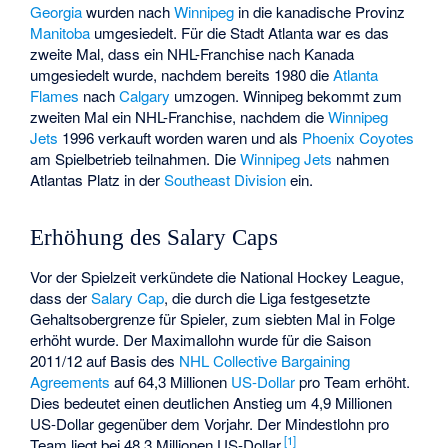
Georgia
wurden nach
Winnipeg
in die kanadische Provinz
Manitoba
umgesiedelt. Für die Stadt Atlanta war es das
zweite Mal, dass ein NHL-Franchise nach Kanada
umgesiedelt wurde, nachdem bereits 1980 die
Atlanta
Flames
nach
Calgary
umzogen. Winnipeg bekommt zum
zweiten Mal ein NHL-Franchise, nachdem die
Winnipeg
Jets
1996 verkauft worden waren und als
Phoenix Coyotes
am Spielbetrieb teilnahmen. Die
Winnipeg Jets
nahmen
Atlantas Platz in der
Southeast Division
ein.
Erhöhung des Salary Caps
Vor der Spielzeit verkündete die National Hockey League,
dass der
Salary Cap
, die durch die Liga festgesetzte
Gehaltsobergrenze für Spieler, zum siebten Mal in Folge
erhöht wurde. Der
Maximallohn
wurde für die Saison
2011/12 auf Basis des
NHL Collective Bargaining
Agreements
auf 64,3 Millionen
US-Dollar
pro Team erhöht.
Dies bedeutet einen deutlichen Anstieg um 4,9 Millionen
US-Dollar gegenüber dem Vorjahr. Der Mindestlohn pro
[
1
]
Team liegt bei 48,3 Millionen US-Dollar.