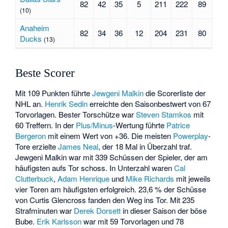
82
42
35
5
211
222
89
(10)
Anaheim
82
34
36
12
204
231
80
Ducks
(13)
Beste Scorer
Mit 109 Punkten führte
Jewgeni Malkin
die Scorerliste der
NHL an.
Henrik Sedin
erreichte den Saisonbestwert von 67
Torvorlagen. Bester Torschütze war
Steven Stamkos
mit
60 Treffern. In der
Plus/Minus
-Wertung führte
Patrice
Bergeron
mit einem Wert von +36. Die meisten
Powerplay
-
Tore erzielte
James Neal
, der 18 Mal in Überzahl traf.
Jewgeni Malkin war mit 339 Schüssen der Spieler, der am
häufigsten aufs Tor schoss. In Unterzahl waren
Cal
Clutterbuck
,
Adam Henrique
und
Mike Richards
mit jeweils
vier Toren am häufigsten erfolgreich. 23,6 % der Schüsse
von
Curtis Glencross
fanden den Weg ins Tor. Mit 235
Strafminuten war
Derek Dorsett
in dieser Saison der böse
Bube.
Erik Karlsson
war mit 59 Torvorlagen und 78