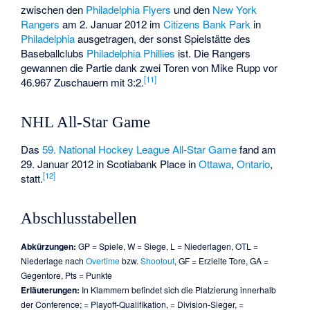
zwischen den
Philadelphia Flyers
und den
New York
Rangers
am 2. Januar 2012 im
Citizens Bank Park
in
Philadelphia
ausgetragen, der sonst Spielstätte des
Baseballclubs
Philadelphia Phillies
ist. Die Rangers
gewannen die Partie dank zwei Toren von
Mike Rupp
vor
[
11
]
46.967 Zuschauern mit 3:2.
NHL All-Star Game
Das
59. National Hockey League All-Star Game
fand am
29. Januar 2012 in
Scotiabank Place
in
Ottawa
,
Ontario
,
[
12
]
statt.
Abschlusstabellen
Abkürzungen:
GP = Spiele, W = Siege, L = Niederlagen, OTL =
Niederlage nach
Overtime
bzw.
Shootout
, GF = Erzielte Tore, GA =
Gegentore, Pts = Punkte
Erläuterungen:
In Klammern befindet sich die Platzierung innerhalb
der Conference; = Playoff-Qualifikation, = Division-Sieger, =