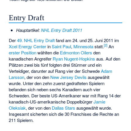
Entry Draft
Hauptartikel:
NHL Entry Draft 2011
Der
49. NHL Entry Draft
fand am 24. und 25. Juni 2011 im
[
2
]
Xcel Energy Center
in
Saint Paul
,
Minnesota
statt.
An
erster Position
wählten die
Edmonton Oilers
den
kanadischen Angreifer
Ryan Nugent-Hopkins
aus. Auf den
Plätzen zwei bis fünf folgten drei Stürmer und ein
Verteidiger, darunter auf Rang vier der Schwede
Adam
Larsson
, der von den
New Jersey Devils
ausgewählt
wurde. Unter den zehn zuerst gedrafteten Spielern
befanden sich neben sechs Kanadiern auch vier
Schweden. Der beste US-Amerikaner war mit Rang 14 der
kanadisch-US-amerikanische Doppelbürger
Jamie
Oleksiak
, der von den
Dallas Stars
ausgewählt wurde.
Insgesamt sicherten sich die 30 Franchises die Rechte an
211 Spielern.