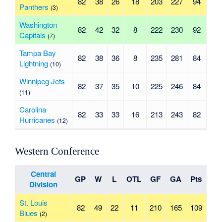
82
38
26
18
203
227
94
Panthers
(3)
Washington
82
42
32
8
222
230
92
Capitals
(7)
Tampa Bay
82
38
36
8
235
281
84
Lightning
(10)
Winnipeg Jets
82
37
35
10
225
246
84
(11)
Carolina
82
33
33
16
213
243
82
Hurricanes
(12)
Western Conference
Central
GP
W
L
OTL
GF
GA
Pts
Division
St. Louis
82
49
22
11
210
165
109
Blues
(2)