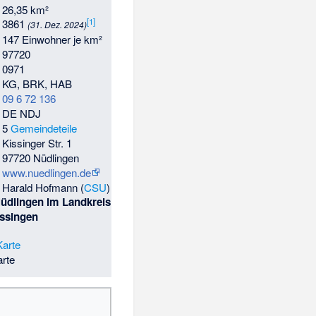
26,35 km²
[
1
]
3861
(31. Dez. 2024)
147 Einwohner je km²
97720
0971
KG, BRK, HAB
09 6 72 136
DE NDJ
5
Gemeindeteile
Kissinger Str. 1
97720 Nüdlingen
www.nuedlingen.de
Harald Hofmann (
CSU
)
üdlingen im Landkreis
ssingen
rte