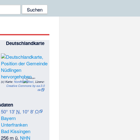
Deutschlandkarte
(c)
Karte:
NordNordWest
, Lizenz:
Creative Commons by-sa-3.0
de
sdaten
50° 13′
N
,
10° 8′
O
Bayern
Unterfranken
Bad Kissingen
256 m ü.
NHN