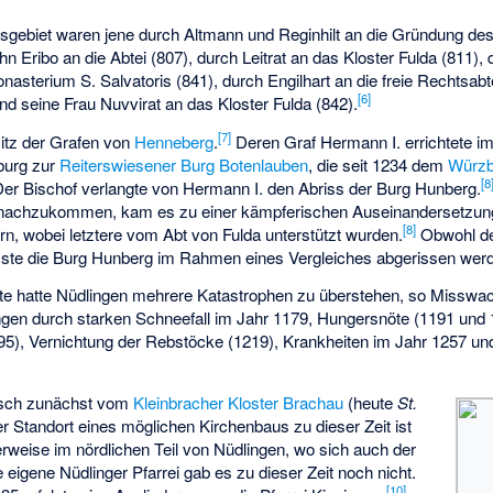
gebiet waren jene durch Altmann und Reginhilt an die Gründung des
 Eribo an die Abtei (807), durch Leitrat an das Kloster Fulda (811),
nasterium S. Salvatoris (841), durch Engilhart an die freie Rechtsabt
[
6
]
und seine Frau Nuvvirat an das Kloster Fulda (842).
[
7
]
sitz der Grafen von
Henneberg
.
Deren Graf Hermann I. errichtete im
burg zur
Reiterswiesener
Burg Botenlauben
, die seit 1234 dem
Würzb
[
8
er Bischof verlangte von Hermann I. den Abriss der Burg Hunberg.
g nachzukommen, kam es zu einer kämpferischen Auseinandersetzu
[
8
]
n, wobei letztere vom Abt von Fulda unterstützt wurden.
Obwohl de
sste die Burg Hunberg im Rahmen eines Vergleiches abgerissen wer
rte hatte Nüdlingen mehrere Katastrophen zu überstehen, so Misswa
n durch starken Schneefall im Jahr 1179, Hungersnöte (1191 und 1
95), Vernichtung der Rebstöcke (1219), Krankheiten im Jahr 1257 un
isch zunächst vom
Kleinbracher
Kloster Brachau
(heute
St.
r Standort eines möglichen Kirchenbaus zu dieser Zeit ist
rweise im nördlichen Teil von Nüdlingen, wo sich auch der
 eigene Nüdlinger Pfarrei gab es zu dieser Zeit noch nicht.
[
10
]