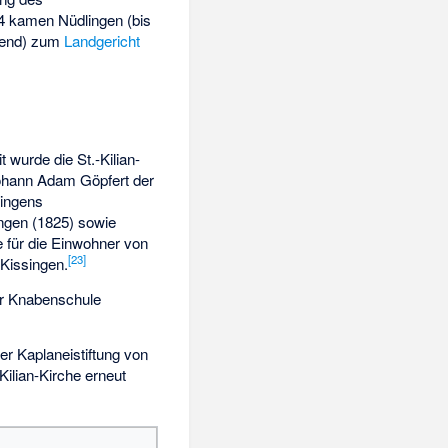
04 kamen Nüdlingen (bis
örend) zum
Landgericht
 wurde die St.-Kilian-
ohann Adam Göpfert der
lingens
ngen (1825) sowie
 für die Einwohner von
[
23
]
 Kissingen.
er Knabenschule
r Kaplaneistiftung von
Kilian-Kirche erneut