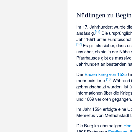
Nüdlingen zu Begin
Im 17. Jahrhundert wurde di
[
17
]
ansässig.
Die ursprünglic
Jahr 1691 unter Fürstbischo
[
17
]
Es gilt als sicher, dass e
unsicher, ob sie in der Nähe
Pfarrhauses gibt es massiv
Jahrhundert an bestanden hab
Der
Bauernkrieg von 1525
hi
[
18
]
mehr existierte.
Während i
gebrandschatzt wurden, ist 
Informationen über die Krieg
und 1669 verloren gegangen
Im Jahr 1594 erfolgte eine Ü
Memellus von Mellrichstadt 
Die Burg im ehemaligen
Hoch
1805 Erzherzog
Ferdinand I