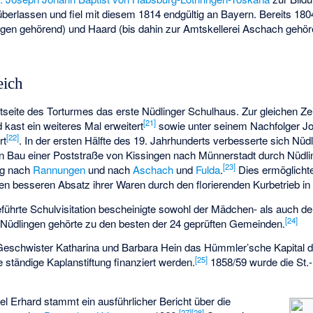
berlassen und fiel mit diesem 1814 endgültig an Bayern. Bereits 18
gen gehörend) und Haard (bis dahin zur Amtskellerei Aschach geh
eich
eite des Torturmes das erste Nüdlinger Schulhaus. Zur gleichen Zeit
[
21
]
 kast ein weiteres Mal erweitert
sowie unter seinem Nachfolger J
[
22
]
rt
. In der ersten Hälfte des 19. Jahrhunderts verbesserte sich Nüd
 Bau einer Poststraße von Kissingen nach Münnerstadt durch Nüdli
[
23
]
ng nach
Rannungen
und nach
Aschach
und
Fulda
.
Dies ermöglichte
en besseren Absatz ihrer Waren durch den florierenden Kurbetrieb in
führte Schulvisitation bescheinigte sowohl der Mädchen- als auch d
[
24
]
Nüdlingen gehörte zu den besten der 24 geprüften Gemeinden.
Geschwister Katharina und Barbara Hein das Hümmler’sche Kapital de
[
25
]
ständige Kaplanstiftung finanziert werden.
1858/59 wurde die St.-
l Erhard stammt ein ausführlicher Bericht über die
[
27
]
[
28
]