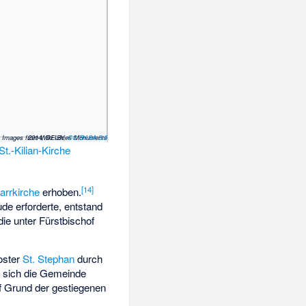
(c) Images from Wiki Loves Monuments 2014, DE-BY,
CC BY-SA 3.0
St.-Kilian-Kirche
[
14
]
arrkirche
erhoben.
de erforderte, entstand
 die unter Fürstbischof
oster
St. Stephan
durch
e sich die Gemeinde
 Grund der gestiegenen