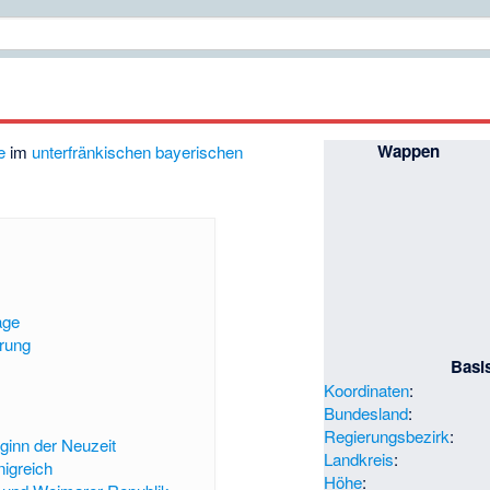
Wappen
e
im
unterfränkischen
bayerischen
age
rung
Basi
Koordinaten
:
Bundesland
:
Regierungsbezirk
:
ginn der Neuzeit
Landkreis
:
igreich
Höhe
: