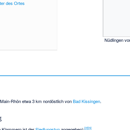
ter des Ortes
Nüdlingen v
on Main-Rhön etwa 3 km nordöstlich von
Bad Kissingen
.
g
[
2
]
[
3
]
n Klammern ist der
Siedlungstyp
angegeben):