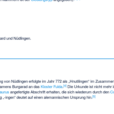
rd und Nüdlingen.
g von Nüdlingen erfolgte im Jahr 772 als „Hnutilingen“ im Zusamme
[
4
]
 namens Burgarad an das
Kloster Fulda
.
Die Urkunde ist nicht mehr i
aurus
angefertigte Abschrift erhalten, die sich wiederum durch den
C
[
5
]
„-ingen“ deutet auf einen alemannischen Ursprung hin.