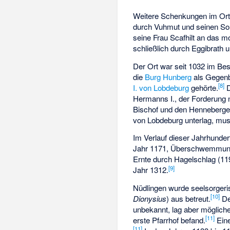
Weitere Schenkungen im Orts
durch Vuhmut und seinen Sohn
seine Frau Scafhilt an das mo
schließlich durch Eggibrath 
Der Ort war seit 1032 im Be
die
Burg Hunberg
als Gegen
[
8
]
I. von Lobdeburg
gehörte.
D
Hermanns I., der Forderun
Bischof und den Henneberger
von Lobdeburg unterlag, mu
Im Verlauf dieser Jahrhunde
Jahr 1171, Überschwemmunge
Ernte durch Hagelschlag (11
[
9
]
Jahr 1312.
Nüdlingen wurde seelsorger
[
10
]
Dionysius
) aus betreut.
De
unbekannt, lag aber mögliche
[
11
]
erste Pfarrhof befand.
Eine
[
11
]