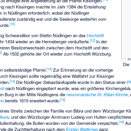
5 erfolgte eine Angliederung an die Pfarrei Kissingen.
ng nach Kissingen machte im Jahr 1384 die Entstehung
 in Nüdlingen erforderlich, wobei der Nüdlinger
esdienste zuständig war und die Seelsorge weiterhin vom
[
10
]
urde.
og Schwandibor von Stettin Nüdlingen an das
Hochstift
[
12
]
ahr 1434 wieder an die Henneberger veräußerte.
In der
hreren Besitzerwechseln zwischen dem Hochstift und den
2
]
Ab 1502 gehörte der Ort wieder zum Hochstift Würzburg.
Die
[
14
]
 selbstständige Pfarrei.
Zur Erinnerung an die vorherige
rch Kissingen sollte regelmäßig eine Wallfahrt zur Kissinger
[
14
]
rden.
Die Nüdlinger
Sebastianikapelle
wurde in den Status einer
Pf
rd
nach Nüdlingen eingepfarrt wurde, was ein größeres Kirchengebäu
n Burg in der Mitte Nüdlingens die
neuromanische
St.-Kilian-Kirche
,
[
15
]
nn
bereits 1615 erweitert wurde.
ines Streits zwischen der Familie von Bibra und dem Würzburger Kl
 Aura
, und den Würzburger Amtmann Ludwig von Hutten verpflichtet
[
16
]
Bullenhaltung; die Bullen wurden von der Gemeinde verpachtet.
Auf
de die Zuchttierhaltung nach dem
Ersten Weltkrieg
ganz.