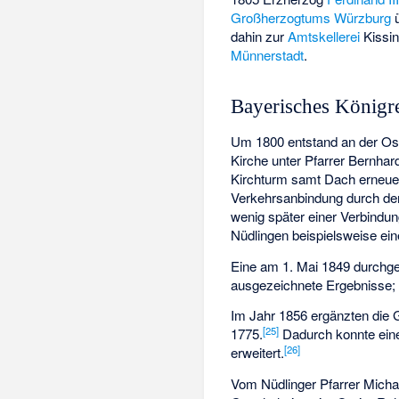
Großherzogtums Würzburg
ü
dahin zur
Amtskellerei
Kissin
Münnerstadt
.
Bayerisches Königr
Um 1800 entstand an der Osts
Kirche unter Pfarrer Bernhard
Kirchturm samt Dach erneue
Verkehrsanbindung durch den
wenig später einer Verbindu
Nüdlingen beispielsweise ein
Eine am 1. Mai 1849 durchge
ausgezeichnete Ergebnisse; 
Im Jahr 1856 ergänzten die 
[
25
]
1775.
Dadurch konnte eine 
[
26
]
erweitert.
Vom Nüdlinger Pfarrer Michae