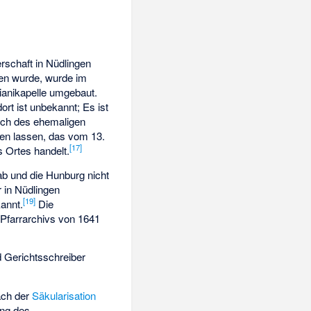
rschaft in Nüdlingen
n wurde, wurde im
ianikapelle umgebaut.
ort ist unbekannt; Es ist
ich des ehemaligen
en lassen, das vom 13.
[
17
]
s Ortes handelt.
ab und die Hunburg nicht
 in Nüdlingen
[
19
]
annt.
Die
 Pfarrarchivs von 1641
d Gerichtsschreiber
ach der
Säkularisation
ung des