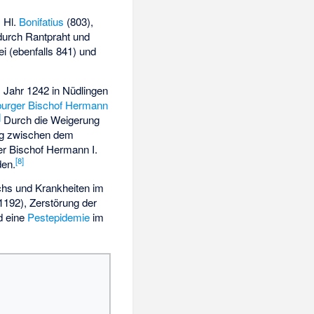
 Hl.
Bonifatius
(803),
 durch Rantpraht und
ei (ebenfalls 841) und
 Jahr 1242 in Nüdlingen
urger Bischof
Hermann
]
Durch die Weigerung
ng zwischen dem
r Bischof Hermann I.
[
8
]
den.
chs und Krankheiten im
192), Zerstörung der
d eine
Pestepidemie
im