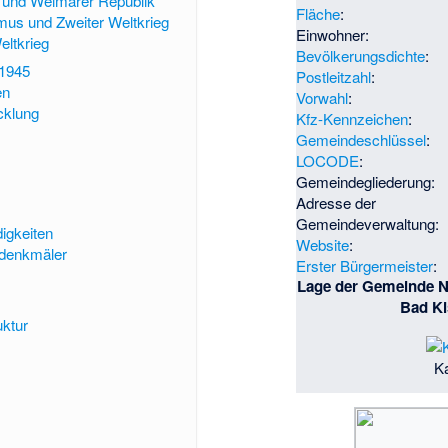
g und Weimarer Republik
Fläche
:
smus und Zweiter Weltkrieg
Einwohner:
eltkrieg
Bevölkerungsdichte
:
 1945
Postleitzahl
:
en
Vorwahl
:
cklung
Kfz-Kennzeichen
:
Gemeindeschlüssel
:
LOCODE
:
Gemeindegliederung:
Adresse der
Gemeindeverwaltung:
igkeiten
Website
:
denkmäler
Erster Bürgermeister
:
Lage der Gemeinde N
Bad Ki
uktur
Ka