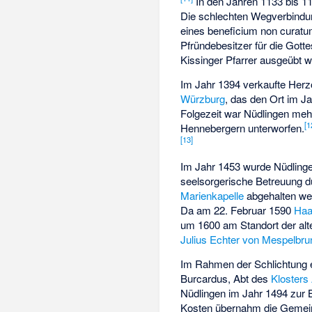
In den Jahren 1133 bis 113
Die schlechten Wegverbindu
eines beneficium non curatum
Pfründebesitzer für die Gott
Kissinger Pfarrer ausgeübt w
Im Jahr 1394 verkaufte Herz
Würzburg
, das den Ort im J
Folgezeit war Nüdlingen me
[
1
Hennebergern unterworfen.
[
13
]
Im Jahr 1453 wurde Nüdlingen
seelsorgerische Betreuung du
Marienkapelle
abgehalten we
Da am 22. Februar 1590
Haa
um 1600 am Standort der alte
Julius Echter von Mespelbru
Im Rahmen der Schlichtung e
Burcardus, Abt des
Klosters
Nüdlingen im Jahr 1494 zur 
Kosten übernahm die Gemein