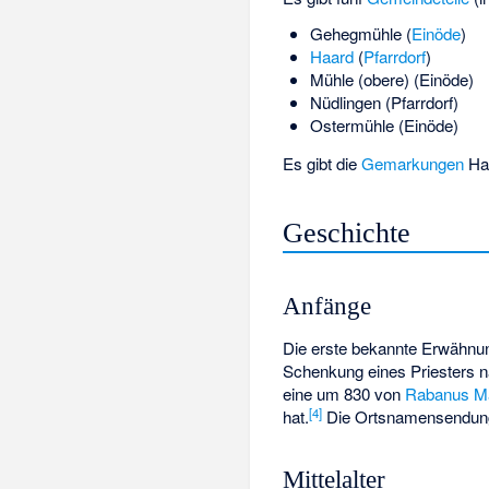
Gehegmühle
(
Einöde
)
Haard
(
Pfarrdorf
)
Mühle (obere)
(Einöde)
Nüdlingen (Pfarrdorf)
Ostermühle
(Einöde)
Es gibt die
Gemarkungen
Haa
Geschichte
Anfänge
Die erste bekannte Erwähnun
Schenkung eines Priesters
eine um 830 von
Rabanus M
[
4
]
hat.
Die Ortsnamensendung 
Mittelalter