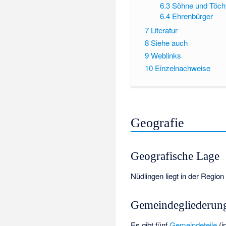
6.3
Söhne und Töch
6.4
Ehrenbürger
7
Literatur
8
Siehe auch
9
Weblinks
10
Einzelnachweise
Geografie
Geografische Lage
Nüdlingen liegt in der Regi
Gemeindegliederun
Es gibt fünf
Gemeindeteile
(i