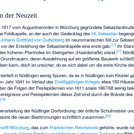
n der Neuzeit
e 1617 vom Augustinerorden in Würzburg gegründete Sebastianibrude
he Feldkapelle, an der auch der Gedenktag des
Hl. Sebastian
begange
f
Johann Gottfried von Guttenberg
im neuromanischen Stil zur Sebast
[
17
]
s vor der Entstehung der Sebastianikapelle eine erste gab.
Ihr Stand
[
17
]
 des früheren Pfarrhofes im Steingarten (Haardstraße) stand.
Nördl
e Grundmauern, deren Ausdehnung auf ein größeres Bauwerk schließ
en kann, doch ist unsicher, ob es sich dabei um die erste Kirche de
nterließ in Nüdlingen wenig Spuren, da es in Nüdlingen kein Kloster g
m Jahr 1641 im Verlauf des
Dreißigjährigen Krieges
etwa 150 Häuser
über die Folgen der Pestepidemien von 1611 sowie 1667/68 wenig bek
sereignisse und Pestepidemien dieser Zeit sind durch die Brände des
[
19
]
.
berarbeitung der Nüdlinger Dorfordnung; der örtliche Schulmeister un
[
20
]
fasste die neuen Bestimmungen schriftlich zusammen.
stift Würzburg
, das zum
Fränkischen Reichskreis
gehörte, wurde n
II. Joseph Johann Baptist von Habsburg-Lothringen-Toskana
zur Bild