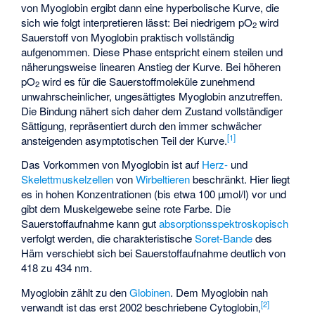
von Myoglobin ergibt dann eine hyperbolische Kurve, die
sich wie folgt interpretieren lässt: Bei niedrigem pO
wird
2
Sauerstoff von Myoglobin praktisch vollständig
aufgenommen. Diese Phase entspricht einem steilen und
näherungsweise linearen Anstieg der Kurve. Bei höheren
pO
wird es für die Sauerstoffmoleküle zunehmend
2
unwahrscheinlicher, ungesättigtes Myoglobin anzutreffen.
Die Bindung nähert sich daher dem Zustand vollständiger
Sättigung, repräsentiert durch den immer schwächer
[
1
]
ansteigenden asymptotischen Teil der Kurve.
Das Vorkommen von Myoglobin ist auf
Herz-
und
Skelettmuskelzellen
von
Wirbeltieren
beschränkt. Hier liegt
es in hohen Konzentrationen (bis etwa 100 µmol/l) vor und
gibt dem Muskelgewebe seine rote Farbe. Die
Sauerstoffaufnahme kann gut
absorptionsspektroskopisch
verfolgt werden, die charakteristische
Soret-Bande
des
Häm verschiebt sich bei Sauerstoffaufnahme deutlich von
418 zu 434 nm.
Myoglobin zählt zu den
Globinen
. Dem Myoglobin nah
[
2
]
verwandt ist das erst 2002 beschriebene
Cytoglobin
,