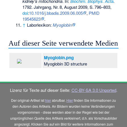
kidney's mitochondria
. In:
Biochim. Biophys. Acta
.
1792. Jahrgang,
Nr.
8
, August 2009,
S.
796–803
,
doi
:
10.1016/j.bbadis.2009.06.005
,
PMID
19545623
.
↑
Laborlexikon:
Myoglobin
Auf dieser Seite verwendete Medien
Myoglobin.png
Myoglobin 3D structure
Lizenz für Texte auf dieser Seite:
CC-BY-SA 3.0 Unported
.
Der original-Artikel ist
hier
abrufbar.
Hier
finden Sie Informationen zu
den Autoren des Artikels. An Bildern wurden keine Veränderungen
vorgenommen - diese werden aber in der Regel wie bei der
ursprünglichen Quelle des Artikels verkleinert, d.h. als Vorschaubilder
angezeigt. Klicken Sie auf ein Bild für weitere Informationen zum