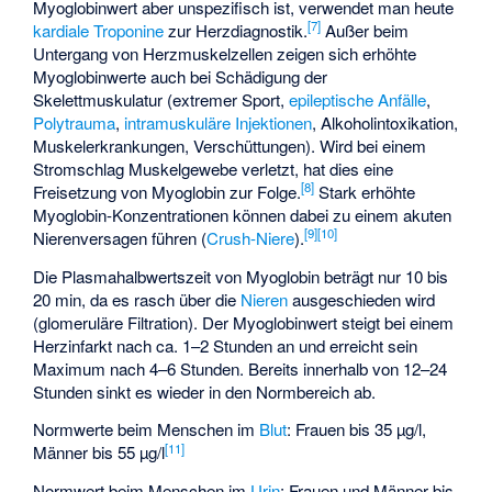
Myoglobinwert aber unspezifisch ist, verwendet man heute
[
7
]
kardiale Troponine
zur Herzdiagnostik.
Außer beim
Untergang von Herzmuskelzellen zeigen sich erhöhte
Myoglobinwerte auch bei Schädigung der
Skelettmuskulatur (extremer Sport,
epileptische Anfälle
,
Polytrauma
,
intramuskuläre Injektionen
,
Alkoholintoxikation
,
Muskelerkrankungen, Verschüttungen). Wird bei einem
Stromschlag Muskelgewebe verletzt, hat dies eine
[
8
]
Freisetzung von Myoglobin zur Folge.
Stark erhöhte
Myoglobin-Konzentrationen können dabei zu einem akuten
[
9
]
[
10
]
Nierenversagen führen (
Crush-Niere
).
Die Plasmahalbwertszeit von Myoglobin beträgt nur 10 bis
20 min, da es rasch über die
Nieren
ausgeschieden wird
(glomeruläre Filtration). Der Myoglobinwert steigt bei einem
Herzinfarkt nach ca. 1–2 Stunden an und erreicht sein
Maximum nach 4–6 Stunden. Bereits innerhalb von 12–24
Stunden sinkt es wieder in den Normbereich ab.
Normwerte beim Menschen im
Blut
: Frauen bis 35 µg/l,
[
11
]
Männer bis 55 µg/l
Normwert beim Menschen im
Urin
: Frauen und Männer bis