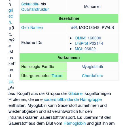
n
Sekundär-
bis
Monomer
Quartärstruktur
gri
ec
Bezeichner
h.
Gen-Namen
, MGC13548, PVALB
μῦ
MB
ς,
OMIM
:
160000
mŷ
Externe IDs
UniProt
P02144
s
MGI
:
96922
‚M
us
Vorkommen
kel‘
Homologie-Familie
Myoglobin
un
d
Übergeordnetes
Taxon
Chordatiere
lat.
glo
bus
‚Kugel‘) aus der Gruppe der
Globine
, kugelförmigen
Proteinen, die eine
sauerstoffbindende
Hämgruppe
enthalten. Myoglobin kann Sauerstoff aufnehmen und
wieder abgeben und ist verantwortlich für den
intramuskulären Sauerstofftransport. Es übernimmt den
Sauerstoff aus dem Blut vom
Hämoglobin
und gibt ihn am