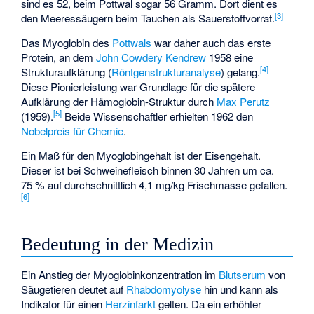
sind es 52, beim Pottwal sogar 56 Gramm. Dort dient es
[
3
]
den Meeressäugern beim Tauchen als Sauerstoffvorrat.
Das Myoglobin des
Pottwals
war daher auch das erste
Protein, an dem
John Cowdery Kendrew
1958 eine
[
4
]
Strukturaufklärung (
Röntgenstrukturanalyse
) gelang.
Diese Pionierleistung war Grundlage für die spätere
Aufklärung der Hämoglobin-Struktur durch
Max Perutz
[
5
]
(1959).
Beide Wissenschaftler erhielten 1962 den
Nobelpreis für Chemie
.
Ein Maß für den Myoglobingehalt ist der Eisengehalt.
Dieser ist bei Schweinefleisch binnen 30 Jahren um ca.
75 % auf durchschnittlich 4,1 mg/kg Frischmasse gefallen.
[
6
]
Bedeutung in der Medizin
Ein Anstieg der Myoglobinkonzentration im
Blutserum
von
Säugetieren deutet auf
Rhabdomyolyse
hin und kann als
Indikator für einen
Herzinfarkt
gelten. Da ein erhöhter