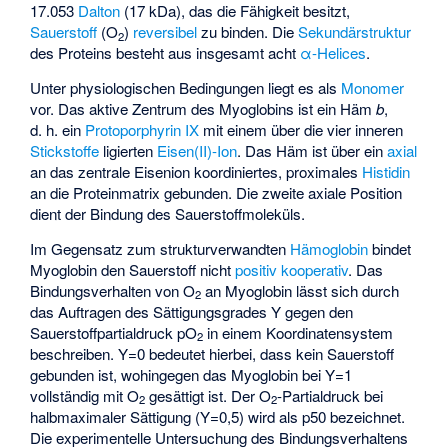
17.053
Dalton
(17 kDa), das die Fähigkeit besitzt,
Sauerstoff
(O
)
reversibel
zu binden. Die
Sekundärstruktur
2
des Proteins besteht aus insgesamt acht
α-Helices
.
Unter physiologischen Bedingungen liegt es als
Monomer
vor. Das aktive Zentrum des Myoglobins ist ein Häm
b
,
d. h. ein
Protoporphyrin IX
mit einem über die vier inneren
Stickstoffe
ligierten
Eisen(II)-Ion
. Das Häm ist über ein
axial
an das zentrale Eisenion koordiniertes, proximales
Histidin
an die Proteinmatrix gebunden. Die zweite axiale Position
dient der Bindung des Sauerstoffmoleküls.
Im Gegensatz zum strukturverwandten
Hämoglobin
bindet
Myoglobin den Sauerstoff nicht
positiv kooperativ
. Das
Bindungsverhalten von O
an Myoglobin lässt sich durch
2
das Auftragen des Sättigungsgrades Y gegen den
Sauerstoffpartialdruck pO
in einem Koordinatensystem
2
beschreiben. Y=0 bedeutet hierbei, dass kein Sauerstoff
gebunden ist, wohingegen das Myoglobin bei Y=1
vollständig mit O
gesättigt ist. Der O
-Partialdruck bei
2
2
halbmaximaler Sättigung (Y=0,5) wird als p50 bezeichnet.
Die experimentelle Untersuchung des Bindungsverhaltens