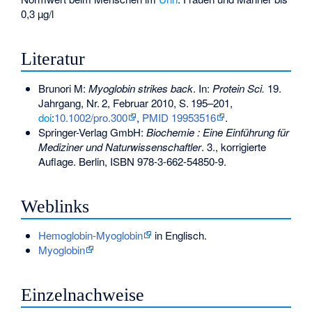
0,3 µg/l
Literatur
Brunori M:
Myoglobin strikes back
. In:
Protein Sci.
19.
Jahrgang,
Nr.
2
, Februar 2010,
S.
195–201
,
doi
:
10.1002/pro.300
,
PMID 19953516
.
Springer-Verlag GmbH:
Biochemie : Eine Einführung für
Mediziner und Naturwissenschaftler
. 3., korrigierte
Auflage. Berlin,
ISBN 978-3-662-54850-9
.
Weblinks
Hemoglobin-Myoglobin
in Englisch.
Myoglobin
Einzelnachweise