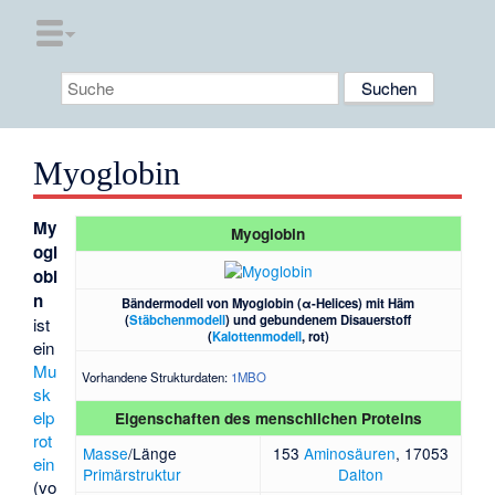
Myoglobin
My
Myoglobin
ogl
obi
n
Bändermodell von Myoglobin (α-Helices) mit Häm
(
Stäbchenmodell
) und gebundenem Disauerstoff
ist
(
Kalottenmodell
, rot)
ein
Mu
Vorhandene Strukturdaten:
1MBO
sk
elp
Eigenschaften des menschlichen Proteins
rot
Masse
/Länge
153
Aminosäuren
, 17053
ein
Primärstruktur
Dalton
(vo