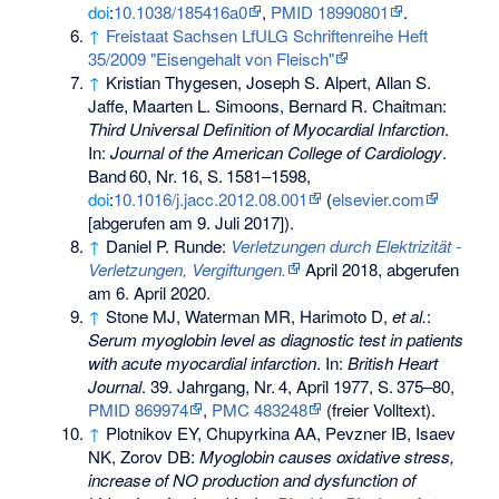
doi
:
10.1038/185416a0
,
PMID 18990801
.
↑
Freistaat Sachsen LfULG Schriftenreihe Heft
35/2009 "Eisengehalt von Fleisch"
↑
Kristian Thygesen, Joseph S. Alpert, Allan S.
Jaffe, Maarten L. Simoons, Bernard R. Chaitman:
Third Universal Definition of Myocardial Infarction
.
In:
Journal of the American College of Cardiology
.
Band
60
,
Nr.
16
,
S.
1581–1598
,
doi
:
10.1016/j.jacc.2012.08.001
(
elsevier.com
[abgerufen am 9. Juli 2017]).
↑
Daniel P. Runde:
Verletzungen durch Elektrizität -
Verletzungen, Vergiftungen.
April 2018,
abgerufen
am 6. April 2020
.
↑
Stone MJ, Waterman MR, Harimoto D,
et al.
:
Serum myoglobin level as diagnostic test in patients
with acute myocardial infarction
. In:
British Heart
Journal
. 39. Jahrgang,
Nr.
4
, April 1977,
S.
375–80
,
PMID 869974
,
PMC 483248
(freier Volltext).
↑
Plotnikov EY, Chupyrkina AA, Pevzner IB, Isaev
NK, Zorov DB:
Myoglobin causes oxidative stress,
increase of NO production and dysfunction of