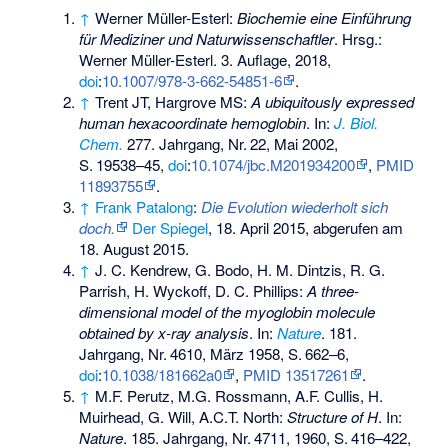
↑
Werner Müller-Esterl:
Biochemie eine Einführung
für Mediziner und Naturwissenschaftler
. Hrsg.:
Werner Müller-Esterl. 3. Auflage, 2018,
doi
:
10.1007/978-3-662-54851-6
.
↑
Trent JT, Hargrove MS:
A ubiquitously expressed
human hexacoordinate hemoglobin
. In:
J. Biol.
Chem.
277. Jahrgang,
Nr.
22
, Mai 2002,
S.
19538–45
,
doi
:
10.1074/jbc.M201934200
,
PMID
11893755
.
↑
Frank Patalong
:
Die Evolution wiederholt sich
doch.
Der Spiegel
, 18. April 2015,
abgerufen am
18. August 2015
.
↑
J. C. Kendrew, G. Bodo, H. M. Dintzis, R. G.
Parrish, H. Wyckoff, D. C. Phillips:
A three-
dimensional model of the myoglobin molecule
obtained by x-ray analysis
. In:
Nature
. 181.
Jahrgang,
Nr.
4610
, März 1958,
S.
662–6
,
doi
:
10.1038/181662a0
,
PMID 13517261
.
↑
M.F. Perutz, M.G. Rossmann, A.F. Cullis, H.
Muirhead, G. Will, A.C.T. North:
Structure of H
. In:
Nature
. 185. Jahrgang,
Nr.
4711
, 1960,
S.
416–422
,