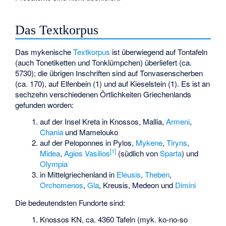
Das Textkorpus
Das mykenische
Textkorpus
ist überwiegend auf Tontafeln
(auch Tonetiketten und Tonklümpchen) überliefert (ca.
5730); die übrigen Inschriften sind auf Tonvasenscherben
(ca. 170), auf Elfenbein (1) und auf Kieselstein (1). Es ist an
sechzehn verschiedenen Örtlichkeiten Griechenlands
gefunden worden:
auf der Insel Kreta in Knossos, Mallia,
Armeni
,
Chania
und Mamelouko
auf der Peloponnes in Pylos,
Mykene
,
Tiryns
,
[
1
]
Midea
,
Agios Vasilios
(südlich von
Sparta
) und
Olympia
in Mittelgriechenland in
Eleusis
,
Theben
,
Orchomenos
,
Gla
, Kreusis,
Medeon
und
Dimini
Die bedeutendsten Fundorte sind:
Knossos KN, ca. 4360 Tafeln (myk. ko-no-so