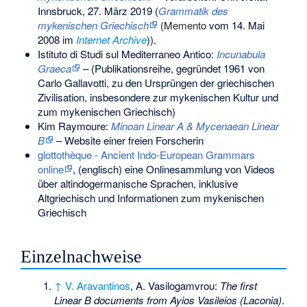
Innsbruck, 27. März 2019
(
Grammatik des
mykenischen Griechisch
(
Memento
vom 14. Mai
2008 im
Internet Archive
)).
Istituto di Studi sul Mediterraneo Antico:
Incunabula
Graeca
– (Publikationsreihe, gegründet 1961 von
Carlo Gallavotti, zu den Ursprüngen der griechischen
Zivilisation, insbesondere zur mykenischen Kultur und
zum mykenischen Griechisch)
Kim Raymoure:
Minoan Linear A & Mycenaean Linear
B
– Website einer freien Forscherin
glottothèque - Ancient Indo-European Grammars
online
, (englisch) eine Onlinesammlung von Videos
über altindogermanische Sprachen, inklusive
Altgriechisch und Informationen zum mykenischen
Griechisch
Einzelnachweise
↑
V. Aravantinos
, A. Vasilogamvrou:
The first
Linear B documents from Ayios Vasileios (Laconia)
.