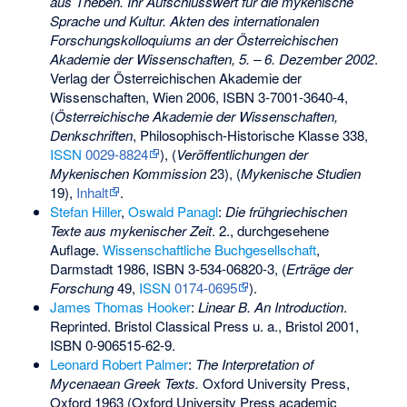
aus Theben. Ihr Aufschlusswert für die mykenische
Sprache und Kultur. Akten des internationalen
Forschungskolloquiums an der Österreichischen
Akademie der Wissenschaften, 5. – 6. Dezember 2002
.
Verlag der Österreichischen Akademie der
Wissenschaften, Wien 2006,
ISBN 3-7001-3640-4
,
(
Österreichische Akademie der Wissenschaften,
Denkschriften
, Philosophisch-Historische Klasse 338,
ISSN
0029-8824
), (
Veröffentlichungen der
Mykenischen Kommission
23), (
Mykenische Studien
19),
Inhalt
.
Stefan Hiller
,
Oswald Panagl
:
Die frühgriechischen
Texte aus mykenischer Zeit
. 2., durchgesehene
Auflage.
Wissenschaftliche Buchgesellschaft
,
Darmstadt 1986,
ISBN 3-534-06820-3
, (
Erträge der
Forschung
49,
ISSN
0174-0695
).
James Thomas Hooker
:
Linear B. An Introduction
.
Reprinted. Bristol Classical Press u. a., Bristol 2001,
ISBN 0-906515-62-9
.
Leonard Robert Palmer
:
The Interpretation of
Mycenaean Greek Texts.
Oxford University Press,
Oxford 1963 (Oxford University Press academic