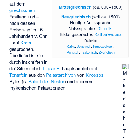
auf dem
(ca. 600–1500)
Mittelgriechisch
griechischen
Festland und –
(seit ca. 1500)
Neugriechisch
Heutige Amtssprache
nach dessen
Volkssprache:
Dimotiki
Eroberung im 15.
Bildungssprache:
Katharevousa
Jahrhundert v. Chr.
Dialekte:
– auf
Kreta
Griko
,
Jevanisch
,
Kappadokisch
,
gesprochen.
Pontisch
,
Tsakonisch
,
Zypriotisch
Überliefert ist sie
durch Inschriften in
der Silbenschrift
Linear B
, hauptsächlich auf
M
Tontafeln
aus den
Palastarchiven
von
Knossos
,
y
Pylos (s.
Palast des Nestor
) und anderen
k
mykenischen Palastzentren.
e
ni
s
c
h
e
T
o