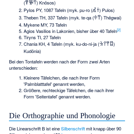
(
) Knōsos)
𐀒𐀜𐀰
Pylos PY, 1087 Tafeln (myk. pu-ro (
) Pulos)
𐀢𐀫
Theben TH, 337 Tafeln (myk. te-qa (
) Thēgwai)
𐀳𐀣
Mykene MY, 73 Tafeln
[
2
]
Agios Vasilios in Lakonien, bisher über 40 Tafeln
Tiryns TI, 27 Tafeln
Chania KH, 4 Tafeln (myk. ku-do-ni-ja (
)
𐀓𐀈𐀛𐀊
Kudōnia)
Bei den Tontafeln werden nach der Form zwei Arten
unterschieden:
Kleinere Täfelchen, die nach ihrer Form
'Palmblatttafel' genannt werden,
Größere, rechteckige Täfelchen, die nach ihrer
Form 'Seitentafel' genannt werden.
Die Orthographie und Phonologie
Die Linearschrift B ist eine
Silbenschrift
mit knapp über 90