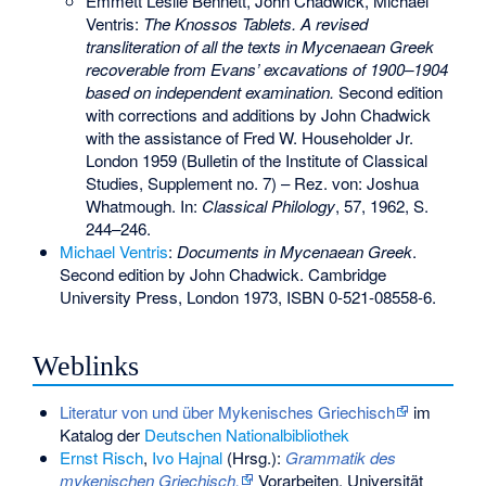
Emmett Leslie Bennett, John Chadwick, Michael
Ventris:
The Knossos Tablets. A revised
transliteration of all the texts in Mycenaean Greek
recoverable from Evans’ excavations of 1900–1904
based on independent examination.
Second edition
with corrections and additions by John Chadwick
with the assistance of Fred W. Householder Jr.
London 1959 (Bulletin of the Institute of Classical
Studies, Supplement no. 7) – Rez. von: Joshua
Whatmough. In:
Classical Philology
, 57, 1962, S.
244–246.
Michael Ventris
:
Documents in Mycenaean Greek
.
Second edition by John Chadwick. Cambridge
University Press, London 1973,
ISBN 0-521-08558-6
.
Weblinks
Literatur von und über Mykenisches Griechisch
im
Katalog der
Deutschen Nationalbibliothek
Ernst Risch
,
Ivo Hajnal
(Hrsg.):
Grammatik des
mykenischen Griechisch.
Vorarbeiten. Universität