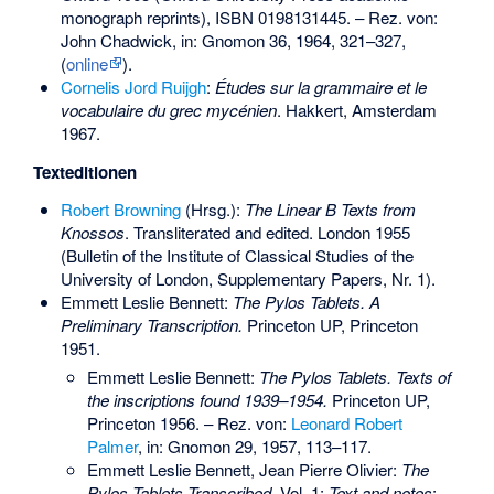
monograph reprints),
ISBN 0198131445
. – Rez. von:
John Chadwick, in: Gnomon 36, 1964, 321–327,
(
online
).
Cornelis Jord Ruijgh
:
Études sur la grammaire et le
vocabulaire du grec mycénien
. Hakkert, Amsterdam
1967.
Texteditionen
Robert Browning
(Hrsg.):
The Linear B Texts from
Knossos
. Transliterated and edited. London 1955
(Bulletin of the Institute of Classical Studies of the
University of London, Supplementary Papers, Nr. 1).
Emmett Leslie Bennett
:
The Pylos Tablets. A
Preliminary Transcription.
Princeton UP, Princeton
1951.
Emmett Leslie Bennett:
The Pylos Tablets. Texts of
the inscriptions found 1939–1954.
Princeton UP,
Princeton 1956. – Rez. von:
Leonard Robert
Palmer
, in: Gnomon 29, 1957, 113–117.
Emmett Leslie Bennett, Jean Pierre Olivier:
The
Pylos Tablets Transcribed.
Vol. 1:
Text and notes
;