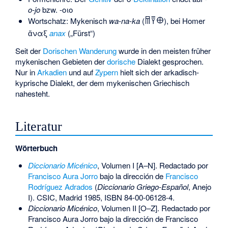
o-jo
bzw. -οιο
Wortschatz: Mykenisch
wa-na-ka
(
), bei Homer
𐀷𐀙𐀏
ἄναξ
anax
(„Fürst“)
Seit der
Dorischen Wanderung
wurde in den meisten früher
mykenischen Gebieten der
dorische
Dialekt gesprochen.
Nur in
Arkadien
und auf
Zypern
hielt sich der
arkadisch-
kyprische
Dialekt, der dem mykenischen Griechisch
nahesteht.
Literatur
Wörterbuch
Diccionario Micénico
, Volumen I [A–N]. Redactado por
Francisco Aura Jorro
bajo la dirección de
Francisco
Rodríguez Adrados
(
Diccionario Griego-Español
, Anejo
I). CSIC, Madrid 1985,
ISBN 84-00-06128-4
.
Diccionario Micénico
, Volumen II [O–Z]. Redactado por
Francisco Aura Jorro bajo la dirección de Francisco