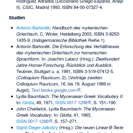
Rodríguez Adrados (
Diccionario Griego-Español
, Anejo
II). CSIC, Madrid 1993,
ISBN 84-00-07327-4
.
Studien
Antonín Bartoněk
:
Handbuch des mykenischen
Griechisch
. C. Winter, Heidelberg 2003,
ISBN 3-8253-
1435-9
, (
Indogermanische Bibliothek
Reihe 1).
Antonín Bartoněk:
Die Erforschung des Verhältnisses
des mykenischen Griechisch zur homerischen
Sprachform
. In: Joachim Latacz (Hrsg.):
Zweihundert
Jahre Homer-Forschung. Rückblick und Ausblick
.
Teubner, Stuttgart u. a. 1991,
ISBN 3-519-07412-5
,
(
Colloquium Rauricum
, 2), (Vorträge zweiten
Colloquium Rauricum, 16. bis 19. August 1989 in
Augst),
Text books.google.com
.
Lydia Baumbach
:
The Mycenaean Greek Vocabulary II
.
In:
Glotta
, 49, 1971,
ISSN
0017-1298
, S. 151–190.
John Chadwick, Lydia Baumbach:
The Mycenaean
Greek Vocabulary
. In:
Glotta
, 41, 1963,
ISSN
0017-1298
, S. 157–271.
Sigrid Deger-Jalkotzy
(Hrsg.):
Die neuen Linear-B-Texte