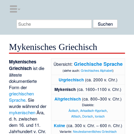
Mykenisches Griechisch
Mykenisches
Griechische Sprache
Übersicht:
Griechisch
ist die
(siehe auch:
Griechisches Alphabet
)
älteste
(ca. 2000 v. Chr.)
Urgriechisch
dokumentierte
Form der
(ca. 1600–1100 v. Chr.)
Mykenisch
griechischen
(ca. 800–300 v. Chr.)
Altgriechisch
Sprache
. Sie
Dialekte:
wurde während der
Äolisch
,
Arkadisch-Kyprisch
,
mykenischen
Ära,
Attisch
,
Dorisch
,
Ionisch
d. h. zwischen
dem 16. und 11.
(ca. 300 v. Chr. – 600 n. Chr.)
Koine
Jahrhundert v. Chr.
Variante:
Neutestamentliches Griechisch