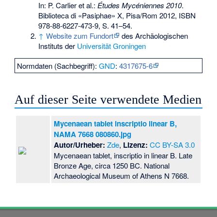
In: P. Carlier et al.:
Études Mycéniennes 2010
.
Biblioteca di «Pasiphae» X, Pisa/Rom 2012,
ISBN
978-88-6227-473-9
, S. 41–54.
↑
Website zum Fundort
des Archäologischen
Instituts der
Universität Groningen
Normdaten (Sachbegriff):
GND
:
4317675-6
Auf dieser Seite verwendete Medien
Mycenaean tablet inscriptio linear B,
NAMA 7668 080860.jpg
Autor/Urheber:
Zde
,
Lizenz:
CC BY-SA 3.0
Mycenaean tablet, inscriptio in linear B. Late
Bronze Age, circa 1250 BC. National
Archaeological Museum of Athens N 7668.