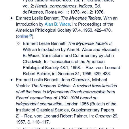
vol. 2:
Hands, concordances, indices
. Ed.
dell’Ateneo, Roma vol. 1: 1973, vol. 2: 1976.
Emmett Leslie Bennett:
The Mycenae Tablets.
With an
Introduction by
Alan B. Wace
. In: Proceedings of the
American Philological Society 97.4, 1953, 422–470,
(
online
).
Emmett Leslie Bennett:
The Mycenae Tablets II.
With an Introduction by Alan B. Wace and
Elizabeth
B. Wace
. Translations and Commentary by John
Chadwick. In: Transactions of the American
Philological Society 48.1, 1958. – Rez. von: Leonard
Robert Palmer, in: Gnomon 31, 1959, 429–433.
Emmett Leslie Bennett, John Chadwick, Michael
Ventris:
The Knossos Tablets. A revised transliteration
of all the texts in Mycenaean Greek recoverable from
Evans’ excavations of 1900–1904 based on
independent examination.
London 1956 (Bulletin of the
Institute of Classical Studies, Supplementary Papers,
2) – Rez. von: Leonard Robert Palmer. In:
Gnomon
29,
1957, S. 113–117.