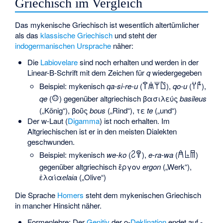
Griechisch im Vergleich
Das mykenische Griechisch ist wesentlich altertümlicher
als das
klassische Griechisch
und steht der
indogermanischen Ursprache
näher:
Die
Labiovelare
sind noch erhalten und werden in der
Linear-B-Schrift mit dem Zeichen für
q
wiedergegeben
Beispiel: mykenisch
qa-si-re-u
(
),
qo-u
(
),
𐀣𐀯𐀩𐀃
𐀦𐀄
qe
(
) gegenüber altgriechisch
βασιλεύς
basileus
𐀤
(„König“),
βοῦς
bous
(„Rind“),
τε
te
(„und“)
Der w-Laut (
Digamma
) ist noch erhalten. Im
Altgriechischen ist er in den meisten Dialekten
geschwunden.
Beispiel: mykenisch
we-ko
(
),
e-ra-wa
(
)
𐀸𐀒
𐀁𐀨𐀷
gegenüber altgriechisch
ἔργον
ergon
(„Werk“),
ἐλαία
(„Olive“)
elaia
Die Sprache
Homers
steht dem mykenischen Griechisch
in mancher Hinsicht näher.
Formenlehre: Der
Genitiv
der o-
Deklination
endet auf
-