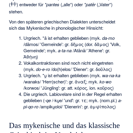
(
) entweder für
*pantes
(„alle“) oder
*patēr
(„Vater“)
𐀞𐀳
stehen.
Von den späteren griechischen Dialekten unterscheidet
sich das Mykenische in phonologischer Hinsicht:
Urgriech. *ā ist erhalten geblieben (myk.
da-mo
/dāmos/ 'Gemeinde': gr. δῆμος (dor. δᾶμος) 'Volk,
Gemeinde'; myk.
a-ta-na
/Atānā/ 'Athene': gr.
Ἀθήνη)
Vokalkontraktionen sind noch nicht eingetreten
(myk.
do-e-ro
/do(h)elos/ 'Diener': gr. δοῦλος)
Urgriech. *u̯ ist erhalten geblieben (myk.
wa-na-ka
/wanaks/ 'Herr(scher)': gr. ἄναξ; myk.
ko-wo
/korwos/ 'Jüngling': gr. att. κόρος, ion. κοῦρος)
Die urgriech. Labiovelare sind in der Regel erhalten
geblieben (-
qe
/-ku̯e/ 'und': gr. τε; myk. (nom.pl.)
a-
pi-qo-ro
/ampiku̯oloi/ 'Dienerin': gr. ἀμφίπολος)
Das mykenische und das klassische