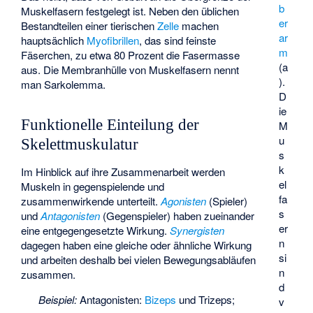
b
Muskelfasern festgelegt ist. Neben den üblichen
er
Bestandteilen einer tierischen
Zelle
machen
ar
hauptsächlich
Myofibrillen
, das sind feinste
m
Fäserchen, zu etwa 80 Prozent die Fasermasse
(a
aus. Die Membranhülle von Muskelfasern nennt
).
man Sarkolemma.
D
ie
Funktionelle Einteilung der
M
u
Skelettmuskulatur
s
k
Im Hinblick auf ihre Zusammenarbeit werden
el
Muskeln in gegenspielende und
fa
zusammenwirkende unterteilt.
Agonisten
(Spieler)
s
und
Antagonisten
(Gegenspieler) haben zueinander
er
eine entgegengesetzte Wirkung.
Synergisten
n
dagegen haben eine gleiche oder ähnliche Wirkung
si
und arbeiten deshalb bei vielen Bewegungsabläufen
n
zusammen.
d
Beispiel:
Antagonisten:
Bizeps
und
Trizeps
;
v