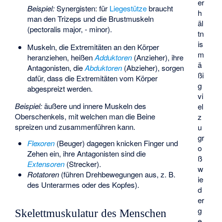
er
Beispiel:
Synergisten: für
Liegestütze
braucht
h
man den
Trizeps
und die Brustmuskeln
äl
(
pectoralis major
,
- minor
).
tn
is
Muskeln, die Extremitäten an den Körper
m
heranziehen, heißen
Adduktoren
(Anzieher), ihre
ä
Antagonisten, die
Abduktoren
(Abzieher), sorgen
ßi
dafür, dass die Extremitäten vom Körper
g
abgespreizt werden.
vi
Beispiel:
äußere und innere Muskeln des
el
Oberschenkels, mit welchen man die Beine
z
spreizen und zusammenführen kann.
u
gr
Flexoren
(Beuger) dagegen knicken Finger und
o
Zehen ein, ihre Antagonisten sind die
ß
Extensoren
(Strecker).
w
Rotatoren
(führen Drehbewegungen aus, z. B.
ie
des Unterarmes oder des Kopfes).
d
er
g
Skelettmuskulatur des Menschen
e