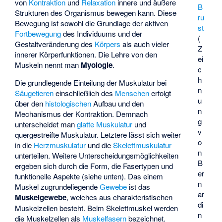
von
Kontraktion
und
Relaxation
innere und äußere
B
Strukturen des Organismus bewegen kann. Diese
ru
Bewegung ist sowohl die Grundlage der aktiven
st
Fortbewegung
des Individuums und der
(
Gestaltveränderung des
Körpers
als auch vieler
Z
innerer Körperfunktionen. Die Lehre von den
ei
Muskeln nennt man
Myologie
.
c
h
Die grundlegende Einteilung der Muskulatur bei
n
Säugetieren
einschließlich des
Menschen
erfolgt
u
über den
histologischen
Aufbau und den
n
Mechanismus der Kontraktion. Demnach
g
unterscheidet man
glatte Muskulatur
und
v
quergestreifte Muskulatur. Letztere lässt sich weiter
o
in die
Herzmuskulatur
und die
Skelettmuskulatur
n
unterteilen. Weitere Unterscheidungsmöglichkeiten
B
ergeben sich durch die Form, die Fasertypen und
er
funktionelle Aspekte (siehe unten). Das einem
n
Muskel zugrundeliegende
Gewebe
ist das
ar
Muskelgewebe
, welches aus charakteristischen
di
Muskelzellen besteht. Beim Skelettmuskel werden
n
die Muskelzellen als
Muskelfasern
bezeichnet.