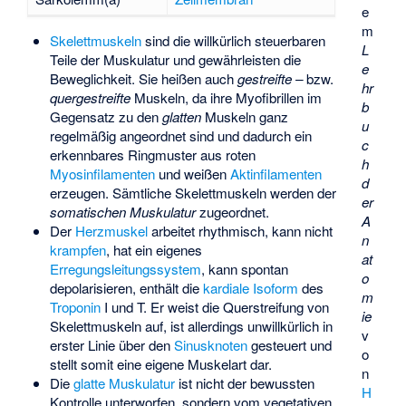
e
m
Skelettmuskeln
sind die willkürlich steuerbaren
L
Teile der Muskulatur und gewährleisten die
e
Beweglichkeit. Sie heißen auch
gestreifte –
bzw.
hr
quergestreifte
Muskeln, da ihre Myofibrillen im
b
Gegensatz zu den
glatten
Muskeln ganz
u
regelmäßig angeordnet sind und dadurch ein
c
erkennbares Ringmuster aus roten
h
Myosinfilamenten
und weißen
Aktinfilamenten
d
erzeugen. Sämtliche Skelettmuskeln werden der
er
somatischen Muskulatur
zugeordnet.
A
Der
Herzmuskel
arbeitet rhythmisch, kann nicht
n
krampfen
, hat ein eigenes
at
Erregungsleitungssystem
, kann spontan
o
depolarisieren, enthält die
kardiale
Isoform
des
m
Troponin
I und T. Er weist die Querstreifung von
ie
Skelettmuskeln auf, ist allerdings unwillkürlich in
v
erster Linie über den
Sinusknoten
gesteuert und
o
stellt somit eine eigene Muskelart dar.
n
Die
glatte Muskulatur
ist nicht der bewussten
H
Kontrolle unterworfen, sondern vom vegetativen