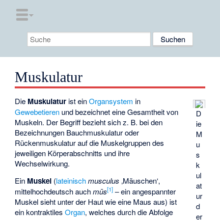
Muskulatur
Die
Muskulatur
ist ein
Organsystem
in
Gewebetieren
und bezeichnet eine Gesamtheit von
D
Muskeln. Der Begriff bezieht sich z. B. bei den
ie
Bezeichnungen Bauchmuskulatur oder
M
Rückenmuskulatur auf die Muskelgruppen des
u
jeweiligen Körperabschnitts und ihre
s
Wechselwirkung.
k
ul
Ein
Muskel
(
lateinisch
musculus
‚Mäuschen‘,
at
[
1
]
mittelhochdeutsch auch
mūs
– ein angespannter
ur
Muskel sieht unter der Haut wie eine Maus aus) ist
d
ein kontraktiles
Organ
, welches durch die Abfolge
er