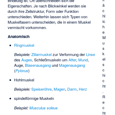
eindeutig ist. Oft überschneiden sich die
ä
Eigenschaften. Je nach Blickwinkel werden sie
c
durch ihre Zellstruktur, Form oder Funktion
hl
unterschieden. Weiterhin lassen sich Typen von
ic
Muskelfasern unterscheiden, die in einem Muskel
h
vermischt vorkommen.
e
Anatomisch
M
u
Ringmuskel
s
k
Beispiele:
Ziliarmuskel
zur Verformung der
Linse
el
des
Auges
, Schließmuskeln um
After
,
Mund
,
s
Auge,
Blasenausgang
und
Magenausgang
c
(
Pylorus
)
hi
Hohlmuskel
c
ht
Beispiele:
Speiseröhre
,
Magen
,
Darm
,
Herz
.
R
spindelförmige Muskeln
e
c
Beispiel:
Musculus soleus
ht