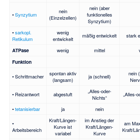
nein (aber
nein
•
Synzytium
funktionelles
(Einzelzellen)
Synzytium)
•
sarkopl.
wenig
mäßig entwickelt
stark 
Retikulum
entwickelt
ATPase
wenig
mittel
Funktion
spontan aktiv
nein 
• Schrittmacher
ja (schnell)
(langsam)
Nerv
„Alles-oder-
• Reizantwort
abgestuft
„Alles-o
Nichts“
•
tetanisierbar
ja
nein
Kraft/Längen-
im Anstieg der
•
am Max
Kurve ist
Kraft/Längen-
Arbeitsbereich
Kraft/Lä
variabel
Kurve