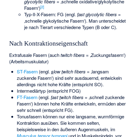
g
lycolytic fibers
= ‚schnelle oxidative/glykolytische
[
2
]
Fasern‘)
Typ-II-X-Fasern: FG (engl.
f
ast
g
lycolytic fibers
=
‚schnelle glykolytische Fasern‘). Man unterscheidet
je nach Tierart verschiedene Typen (B oder C).
Nach Kontraktionseigenschaft
Extrafusale Fasern (auch
twitch fibers
= ‚Zuckungsfasern‘)
(Arbeitsmuskulatur)
ST-Fasern
(engl.
s
low
t
witch fibers
= ‚langsam
zuckende Fasern‘) sind sehr ausdauernd, entwickeln
allerdings nicht hohe Kräfte (entspricht SO).
Intermediärtyp (entspricht FOG)
FT-Fasern
(engl.
f
ast
t
witch fibers
= ‚schnell zuckende
Fasern‘) können hohe Kräfte entwickeln, ermüden aber
sehr schnell (entspricht FG).
Tonusfasern
können nur eine langsame, wurmförmige
Kontraktion ausüben. Sie kommen selten,
beispielsweise in den äußeren Augenmuskeln, im
Musculus tensor tympani
und in Muskelspindeln, vor.