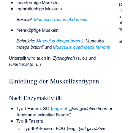
federförmige Muskeln
s:
mehrbäuchige Muskeln
H
a
Beispiel:
Musculus rectus abdominis
ut
re
mehrköpfige Muskeln
li
Beispiele:
Musculus biceps brachii
,
Musculus
ef
triceps brachii
und
Musculus quadriceps femoris
.
Unterteilt wird auch in:
Zytologisch
(s. o.) und
Funktional
(s. u.)
Einteilung der Muskelfasertypen
Nach Enzymaktivität
Typ-I-Fasern: SO (
englisch
s
low
o
xidative fibers
=
‚langsame oxidative Fasern‘)
Typ-II-Fasern:
Typ-II-A-Fasern: FOG (engl.
f
ast
o
xydative