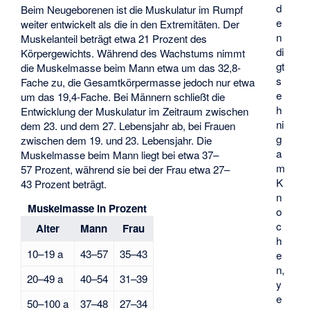
d
Beim Neugeborenen ist die Muskulatur im Rumpf
e
weiter entwickelt als die in den Extremitäten. Der
n
Muskelanteil beträgt etwa 21 Prozent des
di
Körpergewichts. Während des Wachstums nimmt
gt
die Muskelmasse beim Mann etwa um das 32,8-
s
Fache zu, die Gesamtkörpermasse jedoch nur etwa
e
um das 19,4-Fache. Bei Männern schließt die
h
Entwicklung der Muskulatur im Zeitraum zwischen
ni
dem 23. und dem 27. Lebensjahr ab, bei Frauen
g
zwischen dem 19. und 23. Lebensjahr. Die
a
Muskelmasse beim Mann liegt bei etwa 37–
m
57 Prozent, während sie bei der Frau etwa 27–
K
43 Prozent beträgt.
n
Muskelmasse in Prozent
o
c
Alter
Mann
Frau
h
10–19 a
43–57
35–43
e
n,
20–49 a
40–54
31–39
y
e
50–100 a
37–48
27–34