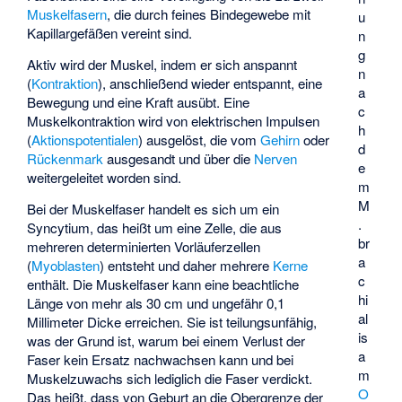
Muskelfasern
, die durch feines Bindegewebe mit
u
Kapillargefäßen vereint sind.
n
g
Aktiv wird der Muskel, indem er sich anspannt
n
(
Kontraktion
), anschließend wieder entspannt, eine
a
Bewegung und eine Kraft ausübt. Eine
c
Muskelkontraktion wird von elektrischen Impulsen
h
(
Aktionspotentialen
) ausgelöst, die vom
Gehirn
oder
d
Rückenmark
ausgesandt und über die
Nerven
e
weitergeleitet worden sind.
m
M
Bei der Muskelfaser handelt es sich um ein
.
Syncytium, das heißt um eine Zelle, die aus
br
mehreren determinierten Vorläuferzellen
a
(
Myoblasten
) entsteht und daher mehrere
Kerne
c
enthält. Die Muskelfaser kann eine beachtliche
hi
Länge von mehr als 30 cm und ungefähr 0,1
al
Millimeter Dicke erreichen. Sie ist teilungsunfähig,
is
was der Grund ist, warum bei einem Verlust der
a
Faser kein Ersatz nachwachsen kann und bei
m
Muskelzuwachs sich lediglich die Faser verdickt.
O
Das heißt, dass von Geburt an die Obergrenze der