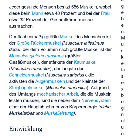
g
Jeder gesunde Mensch besitzt 656 Muskeln, wobei
e
diese beim
Mann
etwa 40 Prozent und bei der
Frau
b
etwa 32 Prozent der Gesamtkörpermasse
e
ausmachen.
n.
Der flächenmäßig größte
Muskel
des Menschen ist
M
der
Große Rückenmuskel
(Musculus latissimus
u
dorsi)
, der dem Volumen nach größte Muskel ist der
s
Musculus gluteus maximus
(größter
k
Gesäßmuskel), der stärkste der
Kaumuskel
el
(
Musculus masseter
), der längste der
fa
Schneidermuskel
(
Musculus sartorius
), die
s
aktivsten die
Augenmuskeln
und der kleinste der
er
Steigbügelmuskel
(
Musculus stapedius
). Aufgrund
x
des Umfangs
mechanischer Arbeit
, die die Muskeln
b
leisten müssen, sind sie neben dem
Nervensystem
e
einer der Hauptabnehmer von Körperenergie
(siehe
gi
Muskelarbeit
und
Muskelleistung
)
.
n
nt
u
Entwicklung
n