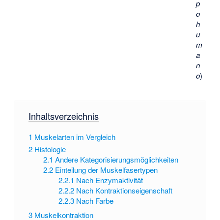
p
o
h
u
m
a
n
o
)
Inhaltsverzeichnis
1
Muskelarten im Vergleich
2
Histologie
2.1
Andere Kategorisierungsmöglichkeiten
2.2
Einteilung der Muskelfasertypen
2.2.1
Nach Enzymaktivität
2.2.2
Nach Kontraktionseigenschaft
2.2.3
Nach Farbe
3
Muskelkontraktion