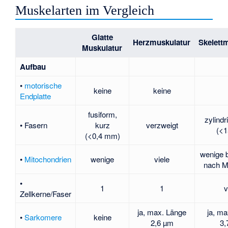
Muskelarten im Vergleich
Glatte
Herzmuskulatur
Skelett
Muskulatur
Aufbau
•
motorische
keine
keine
Endplatte
fusiform,
zylindr
• Fasern
kurz
verzweigt
(<1
(<0,4 mm)
wenige b
•
Mitochondrien
wenige
viele
nach M
•
1
1
v
Zellkerne/Faser
ja, max. Länge
ja, m
•
Sarkomere
keine
2,6 µm
3,