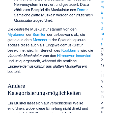
er
Nervensystem innerviert und gesteuert. Dazu
m
zählt zum Beispiel die Muskulatur des
Darms
.
a
Sämtliche glatte Muskeln werden der
viszeralen
n
Muskulatur
zugeordnet.
n
B
Die gestreifte Muskulatur stammt von den
ra
Myotomen
der
Somiten
der Leibeswand ab, die
u
glatte aus dem
Mesoderm
der
Splanchnopleura
,
s
sodass diese auch als Eingeweidemuskulatur
(1
bezeichnet wird. Im Bereich des
Kopfdarms
wird die
9
viszerale Muskulatur
von den
Hirnnerven
innerviert
2
und ist quergestreift, während die restliche
1)
Eingeweidemuskulatur aus
glatten Muskelfasern
.
besteht.
Li
n
Andere
k
s:
Kategorisierungsmöglichkeiten
O
b
Ein Muskel lässt sich auf verschiedene Weise
er
einordnen, wobei diese Einteilung nicht direkt und
fl