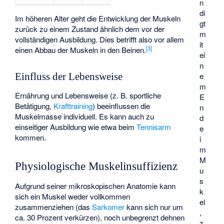
n
di
Im höheren Alter geht die Entwicklung der Muskeln
gt
zurück zu einem Zustand ähnlich dem vor der
m
vollständigen Ausbildung. Dies betrifft also vor allem
it
[
3
]
einen Abbau der Muskeln in den Beinen.
ei
n
e
Einfluss der Lebensweise
m
Ernährung und Lebensweise (z. B. sportliche
E
Betätigung,
Krafttraining
) beeinflussen die
n
Muskelmasse individuell. Es kann auch zu
d
einseitiger Ausbildung wie etwa beim
Tennisarm
e
kommen.
i
m
M
Physiologische Muskelinsuffizienz
u
s
Aufgrund seiner mikroskopischen Anatomie kann
k
sich ein Muskel weder vollkommen
el
zusammenziehen (das
Sarkomer
kann sich nur um
,
ca. 30 Prozent verkürzen), noch unbegrenzt dehnen
z