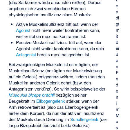
(das Sarkomer würde ansonsten reißen). Daraus
e
ergeben sich zwei verschiedene Formen
n
physiologischer Insuffizienz eines Muskels:
di
gt
Aktive Muskelinsuffizienz tritt auf, wenn der
m
Agonist
nicht mehr weiter kontrahieren kann,
it
weil er schon maximal kontrahiert ist.
b
Passive Muskelinsuffizienz tritt auf, wenn der
ei
Agonist nicht weiter kontrahieren kann, da sein
d
Antagonist
bereits maximal gedehnt ist.
e
Bei zweigelenkigen Muskeln ist es möglich, der
n
Muskelinsuffizienz (bezüglich der Muskelwirkung
E
auf ein Gelenk) entgegenzuwirken, indem man den
n
Muskel im anderen Gelenk dehnt (bzw. den
d
Antagonisten verkürzt). So wirkt beispielsweise der
e
Musculus biceps brachii
bezüglich seiner
n
Beugekraft im
Ellbogengelenk
stärker, wenn der
i
Arm retrovertiert ist (also das Ellenbogengelenk
m
hinter dem Körper), da nun der aktiven Insuffizienz
M
des Muskels durch Dehnung im
Schultergelenk
(der
u
lange Bizepskopf überzieht beide Gelenke)
s