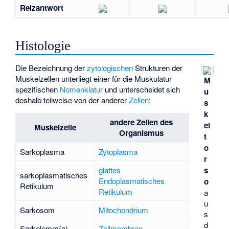
Reizantwort
Histologie
Die Bezeichnung der
zytologischen
Strukturen der
Muskelzellen unterliegt einer für die Muskulatur
M
spezifischen
Nomenklatur
und unterscheidet sich
u
deshalb teilweise von der anderer
Zellen
:
s
k
andere Zellen des
el
Muskelzelle
Organismus
t
o
Sarkoplasma
Zytoplasma
r
s
glattes
sarkoplasmatisches
Endoplasmatisches
o
Retikulum
Retikulum
a
u
Sarkosom
Mitochondrium
s
d
Sarkolemm(a)
Zellmembran