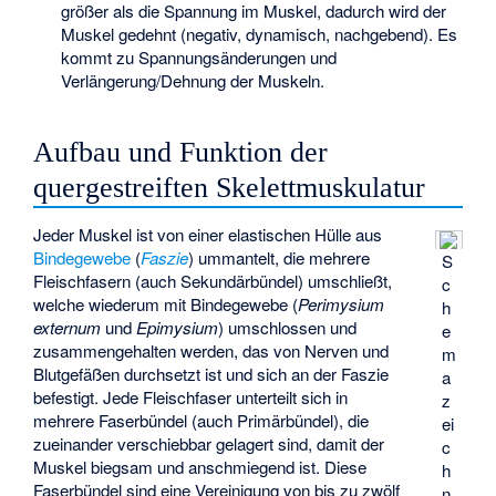
größer als die Spannung im Muskel, dadurch wird der
Muskel gedehnt (negativ, dynamisch, nachgebend). Es
kommt zu Spannungsänderungen und
Verlängerung/Dehnung der Muskeln.
Aufbau und Funktion der
quergestreiften Skelettmuskulatur
Jeder Muskel ist von einer elastischen Hülle aus
Bindegewebe
(
Faszie
) ummantelt, die mehrere
S
Fleischfasern (auch Sekundärbündel) umschließt,
c
welche wiederum mit Bindegewebe (
Perimysium
h
externum
und
Epimysium
) umschlossen und
e
zusammengehalten werden, das von Nerven und
m
Blutgefäßen durchsetzt ist und sich an der Faszie
a
befestigt. Jede Fleischfaser unterteilt sich in
z
mehrere Faserbündel (auch Primärbündel), die
ei
zueinander verschiebbar gelagert sind, damit der
c
Muskel biegsam und anschmiegend ist. Diese
h
Faserbündel sind eine Vereinigung von bis zu zwölf
n