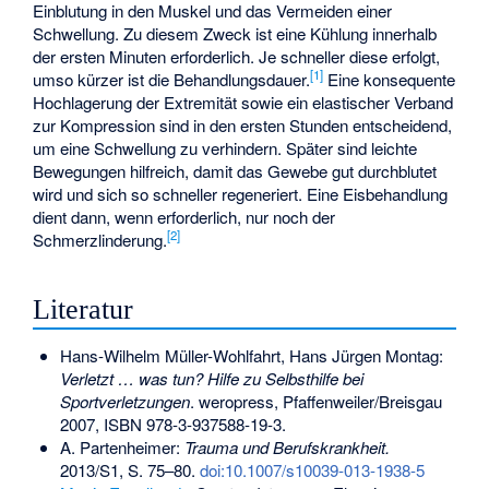
Einblutung in den Muskel und das Vermeiden einer
Schwellung. Zu diesem Zweck ist eine Kühlung innerhalb
der ersten Minuten erforderlich. Je schneller diese erfolgt,
[
1
]
umso kürzer ist die Behandlungsdauer.
Eine konsequente
Hochlagerung der Extremität sowie ein elastischer Verband
zur Kompression sind in den ersten Stunden entscheidend,
um eine Schwellung zu verhindern. Später sind leichte
Bewegungen hilfreich, damit das Gewebe gut durchblutet
wird und sich so schneller regeneriert. Eine Eisbehandlung
dient dann, wenn erforderlich, nur noch der
[
2
]
Schmerzlinderung.
Literatur
Hans-Wilhelm Müller-Wohlfahrt, Hans Jürgen Montag:
Verletzt … was tun? Hilfe zu Selbsthilfe bei
Sportverletzungen
. weropress, Pfaffenweiler/Breisgau
2007,
ISBN 978-3-937588-19-3
.
A. Partenheimer:
Trauma und Berufskrankheit.
2013/S1, S. 75–80.
doi:10.1007/s10039-013-1938-5