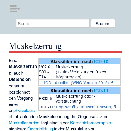
Muskelzerrung
Eine
Klassifikation nach
ICD-10
Muskelzerrun
M62.6
Muskelzerrung
S00 -
(akute) Verletzungen (nach
g
, auch
T14
Körperregion)
Distension
ICD-10 online (WHO-Version 2019)
genannt,
Klassifikation nach
ICD-11
bezeichnet
Muskelzerrung oder -
den Vorgang
FB32.5
verstauchung
einer
ICD-11:
Englisch
•
Deutsch (Entwurf)
un
physiologis
ch
ablaufenden Muskeldehnung. Im Gegensatz zum
Muskelfaserriss
liegt eine in der
Kernspintomographie
sichtbare
Ödembildung
in der Muskulatur vor.