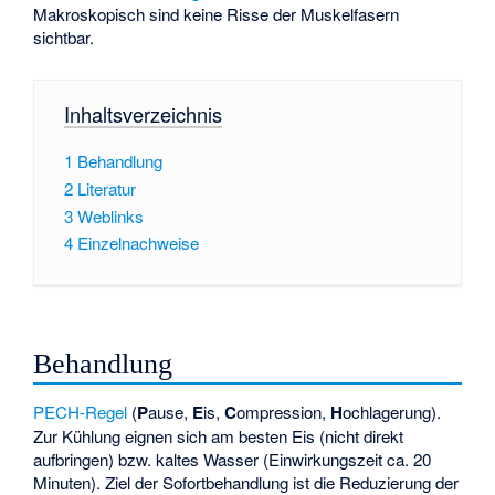
Makroskopisch sind keine Risse der Muskelfasern
sichtbar.
Inhaltsverzeichnis
1
Behandlung
2
Literatur
3
Weblinks
4
Einzelnachweise
Behandlung
PECH-Regel
(
P
ause,
E
is,
C
ompression,
H
ochlagerung).
Zur Kühlung eignen sich am besten Eis (nicht direkt
aufbringen) bzw. kaltes Wasser (Einwirkungszeit ca. 20
Minuten). Ziel der Sofortbehandlung ist die Reduzierung der