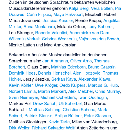
Zu den im deutschen Sprachraum bekannten weiblichen
Musicaldarstellerinnen gehören
Katja Berg
,
Vera Bolten
,
Pia
Douwes
,
Carin Filipčić
,
Maya Hakvoort
,
Elisabeth Hübert
,
Milica Jovanović
,
Jessica Kessler
,
Renée Knapp
,
Angelika
Milster
,
Anna Montanaro
,
Melanie Ortner
,
Lucy Scherer
,
Lou Strenger
,
Roberta Valentini
,
Annemieke van Dam
,
Willemijn Verkaik
Sabrina Weckerlin
,
Vajèn van den Bosch
,
Nienke Latten
und
Mae Ann Jorolan
.
Bekannte männliche Musicaldarsteller im deutschen
Sprachraum sind
Jan Ammann
,
Oliver Arno
,
Thomas
Borchert
,
Claus Dam
,
Mathias Edenborn
,
Bruno Grassini
,
Dominik Hees
,
Dennis Henschel
,
Alen Hodzovic
,
Thomas
Hohler
,
Jerzy Jeszke
,
Serkan Kaya
,
Alexander Klaws
,
Kevin Köhler
,
Uwe Kröger
,
Oedo Kuipers
,
Marcus G. Kulp
,
Norbert Lamla
,
Martin Markert
,
Alex Melcher
,
Chris Murray
,
Sven Niemeyer
,
Michael Ophelders
,
Iwan Oschogin
,
Markus Pol
,
Drew Sarich
,
Uli Scherbel
,
Gian Marco
Schiaretti
,
Mathias Schlung
,
Christian Schöne
,
Mark
Seibert
,
Patrick Stanke
,
Philipp Büttner
,
Peter Stassen
,
Matthias Stockinger
,
Kevin Tarte
,
Milan van Waardenburg
,
Dirk Weiler
,
Richard-Salvador Wolff
Anton Zetterholm
und