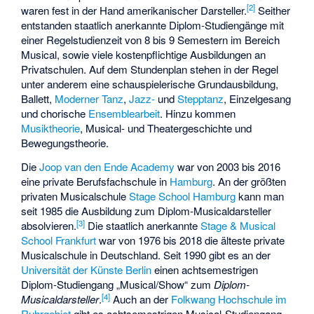
[
2
]
waren fest in der Hand amerikanischer Darsteller.
Seither
entstanden staatlich anerkannte Diplom-Studiengänge mit
einer Regelstudienzeit von 8 bis 9 Semestern im Bereich
Musical, sowie viele kostenpflichtige Ausbildungen an
Privatschulen. Auf dem Stundenplan stehen in der Regel
unter anderem eine schauspielerische Grundausbildung,
Ballett,
Moderner Tanz
,
Jazz-
und
Stepptanz
, Einzelgesang
und chorische
Ensemblearbeit
. Hinzu kommen
Musiktheorie
, Musical- und Theatergeschichte und
Bewegungstheorie.
Die
Joop van den Ende Academy
war von 2003 bis 2016
eine private Berufsfachschule in
Hamburg
. An der größten
privaten Musicalschule
Stage School Hamburg
kann man
seit 1985 die Ausbildung zum Diplom-Musicaldarsteller
[
3
]
absolvieren.
Die staatlich anerkannte
Stage & Musical
School Frankfurt
war von 1976 bis 2018 die älteste private
Musicalschule in Deutschland. Seit 1990 gibt es an der
Universität der Künste Berlin
einen achtsemestrigen
Diplom-Studiengang „Musical/Show“ zum
Diplom-
[
4
]
Musicaldarsteller
.
Auch an der
Folkwang Hochschule im
Ruhrgebiet
gibt es achtsemestrigen Musical-Studiengang