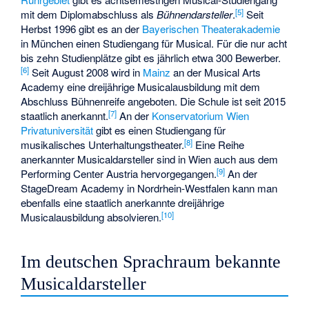
[
5
]
mit dem Diplomabschluss als
Bühnendarsteller
.
Seit
Herbst 1996 gibt es an der
Bayerischen Theaterakademie
in München einen Studiengang für Musical. Für die nur acht
bis zehn Studienplätze gibt es jährlich etwa 300 Bewerber.
[
6
]
Seit August 2008 wird in
Mainz
an der
Musical Arts
Academy
eine dreijährige Musicalausbildung mit dem
Abschluss Bühnenreife angeboten. Die Schule ist seit 2015
[
7
]
staatlich anerkannt.
An der
Konservatorium Wien
Privatuniversität
gibt es einen Studiengang für
[
8
]
musikalisches Unterhaltungstheater.
Eine Reihe
anerkannter Musicaldarsteller sind in Wien auch aus dem
[
9
]
Performing Center Austria
hervorgegangen.
An der
StageDream Academy in Nordrhein-Westfalen kann man
ebenfalls eine staatlich anerkannte dreijährige
[
10
]
Musicalausbildung absolvieren.
Im deutschen Sprachraum bekannte
Musicaldarsteller