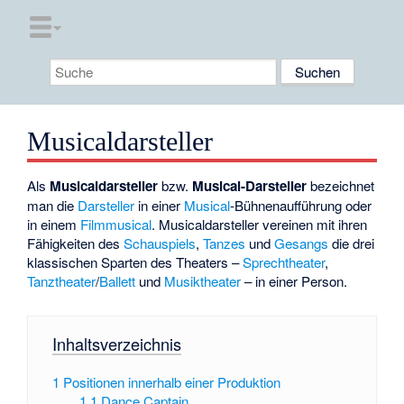
Musicaldarsteller
Als
Musicaldarsteller
bzw.
Musical-Darsteller
bezeichnet
man die
Darsteller
in einer
Musical
-Bühnenaufführung oder
in einem
Filmmusical
. Musicaldarsteller vereinen mit ihren
Fähigkeiten des
Schauspiels
,
Tanzes
und
Gesangs
die drei
klassischen Sparten des Theaters –
Sprechtheater
,
Tanztheater
/
Ballett
und
Musiktheater
– in einer Person.
Inhaltsverzeichnis
1
Positionen innerhalb einer Produktion
1.1
Dance Captain